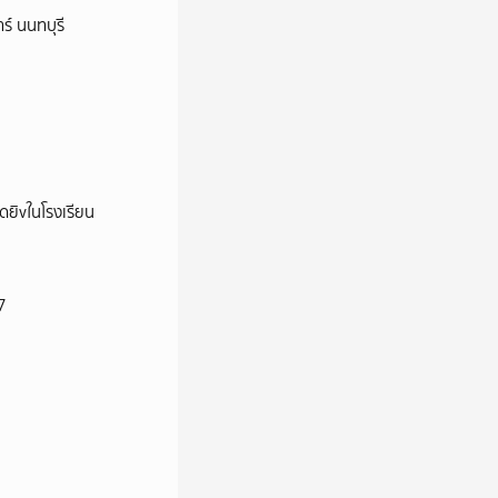
ร์ นนทบุรี
าดยิvในโรงเรียน
7