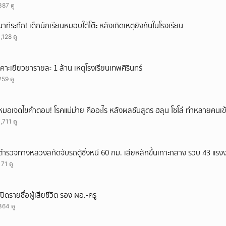
387 ดู
นาทีระทึก! เด็กนักเรียนหมอบใต้โต๊ะ หลังเกิดเหตุยิงกันในโรงเรียน
1,128 ดู
เคาะเยียวยารายละ 1 ล้าน เหตุโรงเรียนเทพศิรินทร์
259 ดู
หมอเจดไขคำตอบ! โรคแม่ม่าย คืออะไร หลังผลชันสูตร ฮลุน โซโล่ ทำหลายคนเข้
1,711 ดู
ตำรวจทางหลวงสกัดจับรถตู้ซิ่งหนี 60 กม. เสียหลักขึ้นเกาะกลาง รวบ 43 แรง
171 ดู
เปิดรายชื่อผู้เสียชีวิต รอง ผอ.-ครู
364 ดู