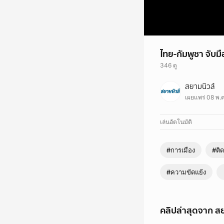
ไทย-กัมพูชา จับมือ
346 ดู
7 พฤษภาคม 2569 เวลา
สยามนิวส์
นายกรัฐมนตรีไทย เข้
เผยแพร่ 08 พ.ค
ฟิลิปปินส์ เพื่อหารือ
เล่นอัตโนมัติ
#การเมือง
#ติ
#ความขัดแย้ง
คลิปล่าสุดจาก สย