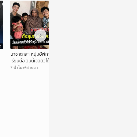
อ
วิดีโอ
นาซาตาลา หนุ่มอัฟกานิสถาน ที่ฮลุนตั้งใจส่ง
ไทย-เมียนมา หารือเ
เรียนต่อ วันนี้เจอตัวได้รับรู้สวดภาวนาให้ฮลุน
ยาเสwติx คุมเส้น
7 ชั่วโมงที่ผ่านมา
7 ชั่วโมงที่ผ่านมา