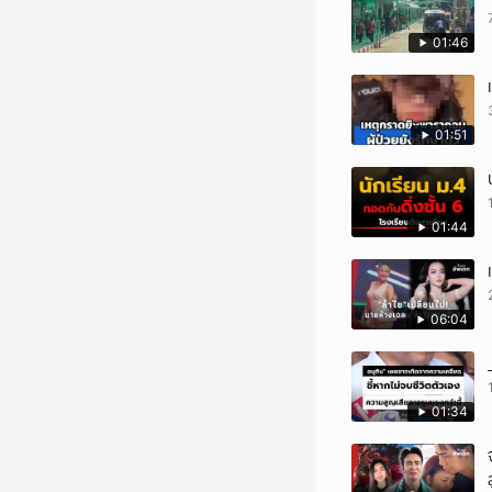
01:46
01:51
01:44
06:04
01:34