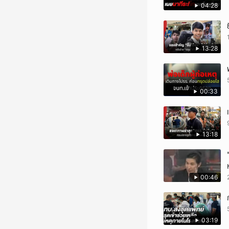
04:28
13:28
00:33
13:18
00:46
03:19