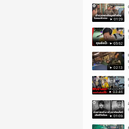
01:29
05:52
02:13
03:46
01:09