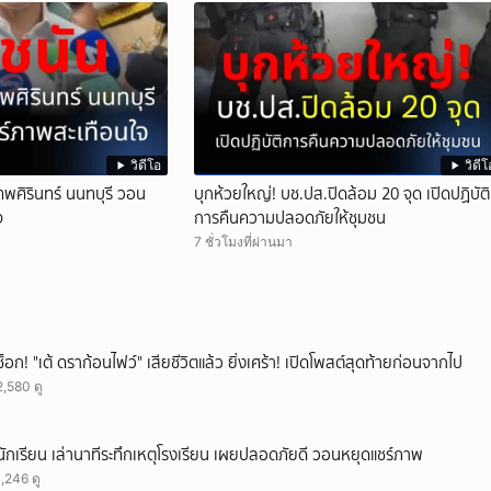
วิดีโอ
วิดีโ
เทพศิรินทร์ นนทบุรี วอน
บุกห้วยใหญ่! บช.ปส.ปิดล้อม 20 จุด เปิดปฏิบัติ
จ
การคืนความปลอดภัยให้ชุมชน
7 ชั่วโมงที่ผ่านมา
ช็อก! "เต้ ดราก้อนไฟว์" เสียชีวิตแล้ว ยิ่งเศร้า! เปิดโพสต์สุดท้ายก่อนจากไป
2,580 ดู
นักเรียน เล่านาทีระทึกเหตุโรงเรียน เผยปลอดภัยดี วอนหยุดแชร์ภาพ
1,246 ดู