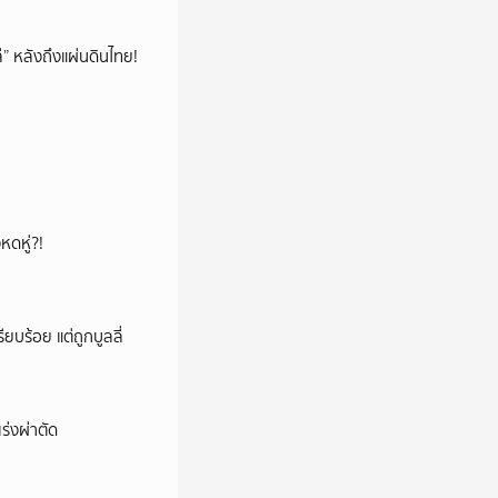
โล่” หลังถึงแผ่นดินไทย!
หดหู่?!
ียบร้อย แต่ถูกบูลลี่
ร่งผ่าตัด