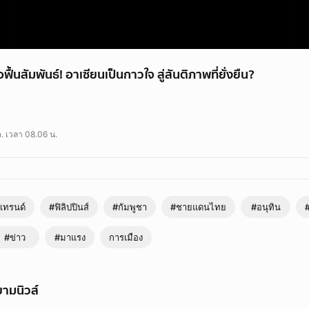
ฟื้นสัมพันธ์! อาเซียนเป็นกาวใจ สู่สันติภาพที่ยั่งยืน?
 18.00 น. ณ โรงแรม Shangri-La Mactan เมือง Cebu ประเทศ Philippines นา
าร่วมประชุมสามฝ่ายกับ Hun Manet นายกรัฐมนตรีกัมพูชา และ Ferdinand Marc
. เวลา 08.06 น.
สถานการณ์ไทย–กัมพูชา โดยฟิลิปปินส์ในฐานะประธานอาเซียนเป็นผู้ริเริ่มการประชุม
ดเทรนด์
#ฟิลิปปินส์
#กัมพูชา
#ชายแดนไทย
#อนุทิน
#ข่าว
#มาแรง
การเมือง
ามนิวส์