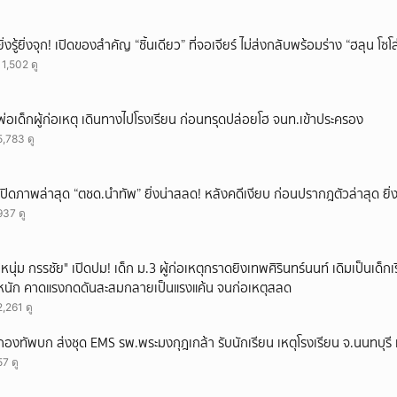
ยิ่งรู้ยิ่งจุก! เปิดของสำคัญ “ชิ้นเดียว” ที่จอเจียร์ ไม่ส่งกลับพร้อมร่าง “ฮลุน โซ
11,502 ดู
พ่อเด็กผู้ก่อเหตุ เดินทางไปโรงเรียน ก่อนทรุดปล่อยโฮ จนท.เข้าประครอง
5,783 ดู
เปิดภาพล่าสุด “ตชด.นำทัพ” ยิ่งน่าสลด! หลังคดีเงียบ ก่อนปรากฎตัวล่าสุด ยิ่ง
937 ดู
"หนุ่ม กรรชัย" เปิดปม! เด็ก ม.3 ผู้ก่อเหตุกราดยิงเทพศิรินทร์นนท์ เดิมเป็นเด็กเร
หนัก คาดแรงกดดันสะสมกลายเป็นแรงแค้น จนก่อเหตุสลด
2,261 ดู
กองทัพบก ส่งชุด EMS รพ.พระมงกุฎเกล้า รับนักเรียน เหตุโรงเรียน จ.นนทบุรี เ
57 ดู