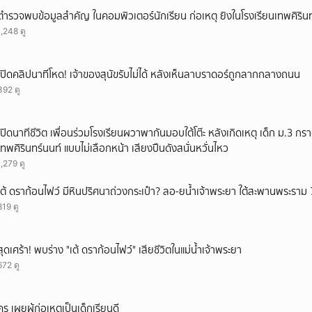
ยกเลิก
ตำรวจพบข้อมูลสำคัญ ในคอมพิวเตอร์นักเรียน ก่อเหตุ ยิงในโรงเรียนเทพศิรินท
1,248 ดู
เปิดคลิปนาทีโหด! เจ้าของสุนัขรับไม่ได้ หลังเห็นลาบราดอร์ถูกลากกลางถนน
392 ดู
เปิดนาทีชีวิต เพื่อนร่วมโรงเรียนผวาพากันมอบใต้โต๊ะ หลังเกิดเหตุ เด็ก ม.3 กร
เทพศิรินทร์นนท์ แบบไม่เลือกหน้า เสียงปืนดังสนั่นหวั่นไหว
1,279 ดู
เต้ ดราก้อนไฟว์ มีหินปริศนาถ่วงกระเป๋า? ลอ-ยน้ำเจ้าพระยา ใต้สะพานพระราม 
819 ดู
สุดเศร้า! พบร่าง "เต้ ดราก้อนไฟว์" เสียชีวิตในแม่น้ำเจ้าพระยา
672 ดู
ครู เผยผู้ก่อเหตุเป็นเด็กเรียนดี