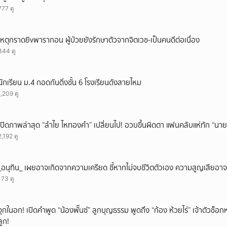
777 ดู
เหตุกราดยิvพารากอน ผู้ป่วยยังรักษาตัวจากจิตเวช-เป็นคนดีต่อเนื่อง
344 ดู
นักเรียน ม.4 กอดกันดิ่งชั้น 6 โรงเรียนดังสายไหม
1,209 ดู
เปิดภาพล่าสุด “ลำไย ไหทองคำ” เปลี่ยนไป! อวบขึ้นผิดตา แฟนคลับแห่ทัก “นาย
2,192 ดู
_อนุทิน_ เผยอาจเกิดจากความเครียด ชี้หากไม่จบชีวิตตัวเอง ความสูญเสียอาจร
173 ดู
จุกในอก! เปิดคำพูด “น้องพั๊นซ์” ลูกบุญธรรม พูดถึง “ก้อง ห้วยไร่” เจ้าตัวช็อก
ลูก!