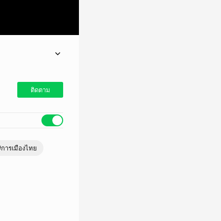
ยอนุทิน ชาญวีรกูล
os Jr. ประธานาธิบดี
ติดตาม
#การเมืองไทย