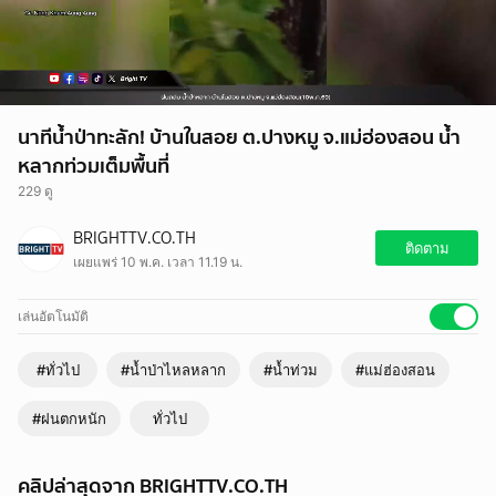
นาทีน้ำป่าทะลัก! บ้านในสอย ต.ปางหมู จ.แม่ฮ่องสอน น้ำ
หลากท่วมเต็มพื้นที่
229 ดู
BRIGHTTV.CO.TH
ติดตาม
เผยแพร่ 10 พ.ค. เวลา 11.19 น.
เล่นอัตโนมัติ
#ทั่วไป
#น้ำป่าไหลหลาก
#น้ำท่วม
#แม่ฮ่องสอน
#ฝนตกหนัก
ทั่วไป
คลิปล่าสุดจาก BRIGHTTV.CO.TH