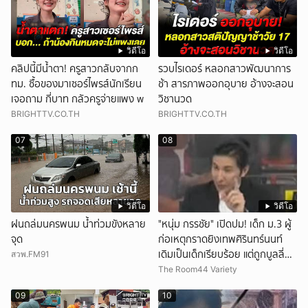
วิดีโอ
วิดีโอ
คลิปนี้มีน้ำตา! ครูสาวกลับจากก
รวบไรเดอร์ หลอกสาวพัฒนาการ
ทม. ซื้อของมาเซอร์ไพรส์นักเรียน
ช้า สารภาพออกอุบาย อ้างจะสอน
เจอถาม กี่บาท กลัวครูจ่ายแพง w
วิชานวด
BRIGHTTV.CO.TH
BRIGHTTV.CO.TH
07
08
วิดีโอ
วิดีโอ
ฝนถล่มนครพนม น้ำท่วมขังหลาย
"หนุ่ม กรรชัย" เปิดปม! เด็ก ม.3 ผู้
จุด
ก่อเหตุกราดยิงเทพศิรินทร์นนท์
เดิมเป็นเด็กเรียบร้อย แต่ถูกบูลลี่
สวพ.FM91
หนัก คาดแรงกดดันสะสมกลายเป็น
The Room44 Variety
แรงแค้น จนก่อเหตุสลด
09
10