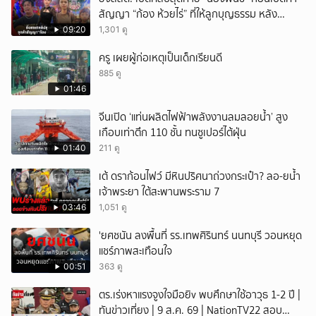
สัญญา “ก้อง ห้วยไร่” ที่ให้ลูกบุญธรรม หลัง
ยกเลิก
ลาโลก!
09:20
1,301 ดู
ครู เผยผู้ก่อเหตุเป็นเด็กเรียนดี
885 ดู
01:46
จีนเปิด ‘แท่นผลิตไฟฟ้าพลังงานลมลอยน้ำ’ สูง
เกือบเท่าตึก 110 ชั้น ทนซูเปอร์ไต้ฝุ่น
01:40
211 ดู
เต้ ดราก้อนไฟว์ มีหินปริศนาถ่วงกระเป๋า? ลอ-ยน้ำ
เจ้าพระยา ใต้สะพานพระราม 7
03:46
1,051 ดู
'ยศชนัน ลงพื้นที่ รร.เทพศิรินทร์ นนทบุรี วอนหยุด
แชร์ภาพสะเทือนใจ
00:51
363 ดู
ตร.เร่งหาแรงจูงใจมือยิv พบศึกษาใช้อาวุธ 1-2 ปี |
ทันข่าวเที่ยง | 9 ส.ค. 69 | NationTV22 สอบ