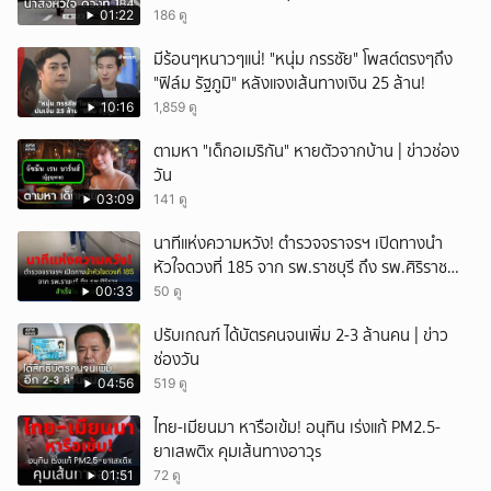
01:22
186 ดู
มีร้อนๆหนาวๆแน่! "หนุ่ม กรรชัย" โพสต์ตรงๆถึง
"ฟิล์ม รัฐภูมิ" หลังแจงเส้นทางเงิน 25 ล้าน!
10:16
1,859 ดู
ตามหา "เด็กอเมริกัน" หายตัวจากบ้าน | ข่าวช่อง
วัน
03:09
141 ดู
นาทีแห่งความหวัง! ตำรวจจราจรฯ เปิดทางนำ
หัวใจดวงที่ 185 จาก รพ.ราชบุรี ถึง รพ.ศิริราช
สำเร็จใน 48 นาที
00:33
50 ดู
ปรับเกณฑ์ ได้บัตรคนจนเพิ่ม 2-3 ล้านคน | ข่าว
ช่องวัน
04:56
519 ดู
ไทย-เมียนมา หารือเข้ม! อนุทิน เร่งแก้ PM2.5-
ยาเสwติx คุมเส้นทางอาวุs
01:51
72 ดู