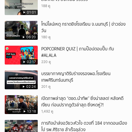
188 ดู
01:01
ไทม์ไลน์เหตุ กราดยิงโรงเรียน จ.นนทบุรี | ข่าวช่อง
วัน
06:20
180 ดู
POPCORNER QUIZ | ถามป็อปตอบปั๊บ กับ
#ALALA
02:17
220 ดู
บรรยากาศญาติรับร่างงรองผอ.โรงเรียน
เทพศิรินทร์นนทบุรี
02:24
201 ดู
เปิดภาพล่าสุด “ตชด.นำทัพ” ยิ่งน่าสลด! หลังคดี
เงียบ ก่อนปรากฎตัวล่าสุด ยิ่งหดหู่?!
13:18
1,492 ดู
ภารกิจนำส่งอวัยวะหัวใจ ดวงที่ 184 จากดอนเมือง
ไป รพ.ศิริราช สำเร็จลุล่วง