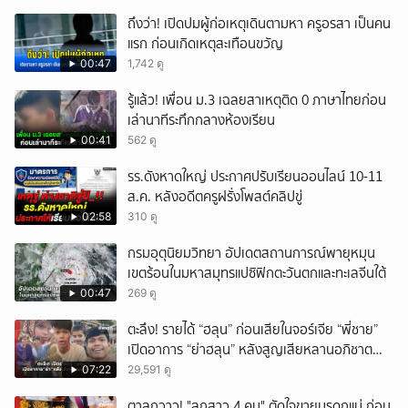
ถึงว่า! เปิดปมผู้ก่อเหตุเดินตามหา ครูอรสา เป็นคน
แรก ก่อนเกิดเหตุสะเทือนขวัญ
00:47
1,742 ดู
รู้แล้ว! เพื่อน ม.3 เฉลยสาเหตุติด 0 ภาษาไทยก่อน
เล่านาทีระทึกกลางห้องเรียน
00:41
562 ดู
รร.ดังหาดใหญ่ ประกาศปรับเรียนออนไลน์ 10-11
ส.ค. หลังอดีตครูฝรั่งโพสต์คลิปขู่
02:58
310 ดู
กรมอุตุนิยมวิทยา อัปเดตสถานการณ์พายุหมุน
เขตร้อนในมหาสมุทรแปซิฟิกตะวันตกและทะเลจีนใต้
00:47
269 ดู
ตะลึง! รายได้ “ฮลุน” ก่อนเสียในจอร์เจีย “พี่ชาย”
เปิดอาการ “ย่าฮลุน” หลังสูญเสียหลานอภิชาต
บุตร!
07:22
29,591 ดู
ตาลุกวาว! "ลูกสาว 4 คน" ตัดใจขายมรดกแม่ ก่อน