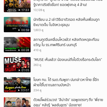
รู้ราคาจริงยิ่งช็อก! ยอดพุ่งทะลุ 4 ล้าน!
17:33
13,128 ดู
นักเรียน ม.2 เล่าวิธีเอาตัวรอด หลังเห็นเพื่อนถูก
ยิxบาดเจ็บ ในจังหวะชุลมุน
00:59
1,603 ดู
สถานทูตจีนเคลื่อนไหวแล้ว! หลังเกิดเหตุสะเทือน
ขวัญ ใน รร.เทพศิรินทร์ นนทบุรี
00:28
410 ดู
“MUSE เห็นแล้ว! น้องเนเน่ถึงไอจีวงร็อกระดับโลก”
263 ดู
01:05
โฆษก ทบ. โต้ รมต.กัมพูชา ปมกล่าวหาไทย ชี้อีก
ฝ่ายใช้โบราณสถานบังหน้า
03:07
234 ดู
ตัวแม่โผล่ร่วมวง! “ลีน่าจัง” ขอพูดตรงๆ ถึง “พี่ชาย
ฮลุน” หลังรู้ “ผลชันสูตร” น้องชาย!