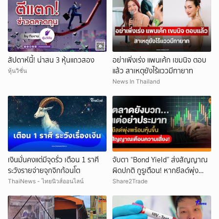
สัปดาห์นี้! น่าสน 3 หุ้นแถวสอง
อย่าเพิ่งเร่ง แพนเค้ก เขมนิจ ตอบ
แล้ว สาเหตุยังไร้แววมีทายาท
หุ้นวิชั่น
News In Thailand
เงินมั่นคงแต่มีจุดรั่ว เตือน 1 ราศี
จับตา “Bond Yield” ส่งสัญญาณ
ระวังรายจ่ายจุกจิกก้อนโต
ผิดปกติ กูรูเตือน! หากยีลด์พุ่ง
พร้อมหุ้นขึ้น แรงกระแทกตลาดอาจ
ThaiNews - ไทยนิวส์ออนไลน์
Share2Trade
รออยู่ข้างหน้า