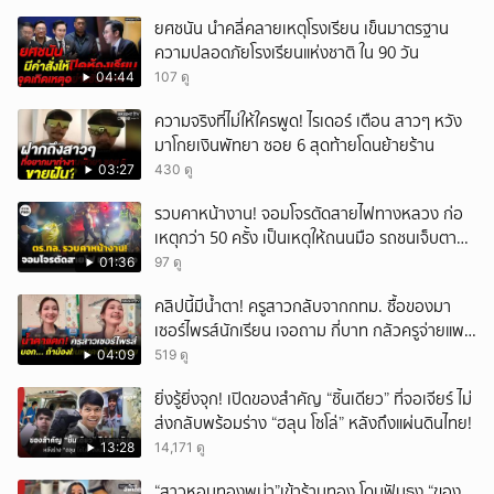
ยศชนัน นำคลี่คลายเหตุโรงเรียน เข็นมาตรฐาน
ความปลอดภัยโรงเรียนแห่งชาติ ใน 90 วัน
04:44
107 ดู
ความจริงที่ไม่ให้ใครพูด! ไรเดอร์ เตือน สาวๆ หวัง
มาโกยเงินพัทยา ซอย 6 สุดท้ายโดนย้ายร้าน
03:27
430 ดู
รวบคาหน้างาน! จอมโจรตัดสายไฟทางหลวง ก่อ
เหตุกว่า 50 ครั้ง เป็นเหตุให้ถนนมือ รถชนเจ็บตาย
หลายสิบราย เสียหายราว 10 ล้าน
01:36
97 ดู
คลิปนี้มีน้ำตา! ครูสาวกลับจากกทม. ซื้อของมา
เซอร์ไพรส์นักเรียน เจอถาม กี่บาท กลัวครูจ่ายแพง
w
04:09
519 ดู
ยิ่งรู้ยิ่งจุก! เปิดของสำคัญ “ชิ้นเดียว” ที่จอเจียร์ ไม่
ส่งกลับพร้อมร่าง “ฮลุน โซโล่” หลังถึงแผ่นดินไทย!
13:28
14,171 ดู
“สาวหอบทองพม่า”เข้าร้านทอง โดนฟันธง “ของ