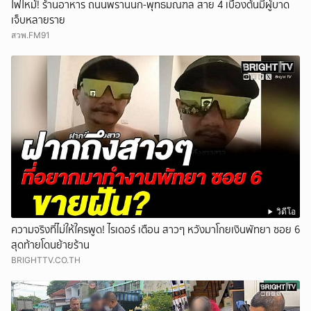
ไฟไหม้! ร้านอาหาร ถนนพรานนก-พุทธมณฑล สาย 4 เบื้องต้นมีผู้บาด
เจ็บหลายราย
สวพ.FM91
วิดีโอ
ความจริงที่ไม่ให้ใครพูด! ไรเดอร์ เตือน สาวๆ หวังมาโกยเงินพัทยา ซอย 6
สุดท้ายโดนย้ายร้าน
BRIGHTTV.CO.TH