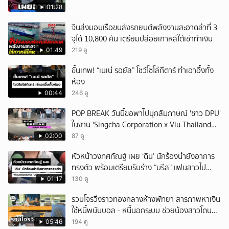
01:28
จีนส่งมอบเรือขนส่งรถยนต์พลังงานสะอาดลำที่ 3
จุได้ 10,800 คัน เตรียมปล่อยเกาหลีใต้เช่าทำเงิน
01:49
219 ดู
ขั้นเทพ! “เนเน่ รอยัล” โชว์โซโล่กีตาร์ ทำเอาอึ้งทั้ง
ห้อง
00:44
246 ดู
POP BREAK วันนี้ขอพาไปบุกสัมภาษณ์ 'ชาว DPU'
ในงาน 'Singcha Corporation x Viu Thailand
present BOXX TO SCHOOL AND CAMPUS'
02:00
87 ดู
หัวหน้าวงทศกัณฐ์ เผย ‘ดิน’ นักร้องนำยังอาการ
ทรงตัว พร้อมเตรียมรับร่าง “บรีส” แฟนสาวไป
ประกอบพิธี
01:17
130 ดู
รวบโจรวิ่งราวทองกลางห้างพัทยา สารภาพหาเงิน
ใช้หนี้พนันบอล - หนี้นอกระบบ ช่วยน้องสาวโดนจับ
คดีบัญชีม้า จ.ชลบุรี
05:46
194 ดู