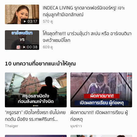
INDECA LIVING รุกตลาดเฟอร์นิเจอร์หรู! เจาะ
กลุ่มลูกค้ามีเอกลักษณ์
03:17
570 ดู
โค้งสุดท้าย!!! มาร่วมลุ้นว่า สเปน หรือ อาร์เจนตินา
จะคว้าแชมป์โลก
00:38
609 ดู
10 บทความที่อยากแนะนำให้คุณ
“ครูอรสา” เปิดใจครั้งแรก ยันไม่เคย
ผิดคาดมาก!! เปิดผลการเรียน ผู้
กดดัน มือยิง รร.เทพศิรินทร์
ก่อเหตุ
นนทบุรี
Thaiger
มุมข่าว