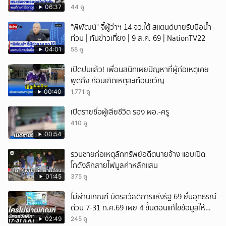
พยานแล้ว 17 ปาก เร่งตรวจมือถือและหลักฐานที่
06:37
44 ดู
เกิดเหตุ พบปัจจัยหลายด้าน ทั้งครอบครัว โรงเรียน
"พิพัฒน์" จี้ผู้ว่าฯ 14 จว.ใต้ สแตนด์บายรับมือน้ำ
เพื่อน และสื่อโซเ
ท่วม | ทันข่าวเที่ยง | 9 ส.ค. 69 | NationTV22
04:01
58 ดู
เปิดปมแล้ว! เพื่อนสนิทเผยปัญหาที่ผู้ก่อเหตุเคย
พูดถึง ก่อนเกิดเหตุสะเทือนขวัญ
00:40
1,771 ดู
เปิดรายชื่อผู้เสียชีวิต รอง ผอ.-ครู
410 ดู
00:54
รวบชายก่อเหตุลักทรัพย์อดีตนายจ้าง แอบเปิด
โกดังลักสายไฟมูลค่าหลักแสน
01:45
375 ดู
ไม่ผ่านเกณฑ์ บัตรสวัสดิการแห่งรัฐ 69 ยื่นอุทธรณ์
ด่วน 7-31 ก.ค.69 เผย 4 ขั้นตอนแก้ไขข้อมูลให้
ผ่านสิทธิ
02:49
245 ดู