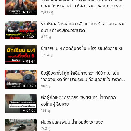
ปลอม”หลังเผาแล้วดำ! 4 ปีต่อมา ช็อกมูลค่าพุ่ง
มหาศาล!
12:02
2,832 ดู
รวบไรเดอร์ หลอกสาวพัฒนาการช้า สารภาพออก
อุบาย อ้างจะสอนวิชานวด
03:21
337 ดู
นักเรียน ม.4 กอดกันดิ่งชั้น 6 โรงเรียนดังสายไหม
1,514 ดู
01:44
ยิ่งรู้ยิ่งตกใจ! ลูกค้าเดินทางกว่า 400 กม. หอบ
“กลองมโหระทึก” มาประเมิน ก่อนเฉลยซื้อมาราคา
เท่าไหร่?
19:29
906 ดู
พ่อผู้ก่อเหตุ” กราดยิงเทพศิรินทร์ น้ำตาคลอ
ขอโทษผู้เสียหาย
01:07
158 ดู
ฝนถล่มนครพนม น้ำท่วมขังหลายจุด
743 ดู