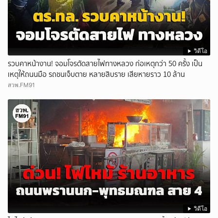
วิดีโอ
รวบคาหน้างาน! จอมโจรตัดสายไฟทางหลวง ก่อเหตุกว่า 50 ครั้ง เป็น
เหตุให้ถนนมือ รถชนเจ็บตาย หลายสิบราย เสียหายราว 10 ล้าน
สวพ.FM91
วิดีโอ