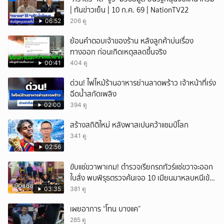
| ทันข่าวเย็น | 10 ก.ค. 69 | NationTV22
06:52
206 ดู
ย้อนคำตอบเจ้าของร้าน หลังลูกค้าบ่นเรื่อง
ทางออก ก่อนเกิดเหตุสลดขึ้นจริง
00:41
404 ดู
ด่วน! ไฟไหม้ร้านอาหารย่านลาดพร้าว เจ้าหน้าที่เร่ง
ฉีดน้ำสกัดเพลิง
02:00
394 ดู
สร้างสถิติใหม่ หลังพาสเปนคว้าแชมป์โลก
341 ดู
02:56
ขับแช่ขวาพาเกม! ตำรวจเรียกรถทัวร์แช่ขวาจะออก
ใบสั่ง พบพิรุธตรวจค้นเจอ 10 เมียนมาหลบหนีเข้า
เมือง
03:35
381 ดู
เผยอาการ “โทน บางแค”
285 ดู