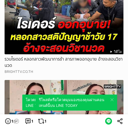
วิดีโอ
รวบไรเดอร์ หลอกสาวพัฒนาการช้า สารภาพออกอุบาย อ้างจะสอนวิชา
นวด
BRIGHTTV.CO.TH
โควตมุมมองของคุณผ่านคอนเทนต์นี้บน
รีโพสต์หรือโควตมุมมองของคุณผ่านคอน
LINE TODAY
เทนต์นี้บน LINE TODAY
1
1
1