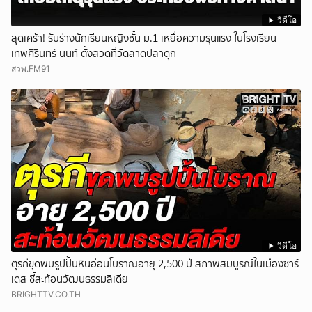
วิดีโอ
สุดเศร้า! รับร่างนักเรียนหญิงชั้น ม.1 เหยื่อความรุนแรง ในโรงเรียน
เทพศิรินทร์ นนท์ ตั้งสวดที่วัดลาดปลาดุก
สวพ.FM91
วิดีโอ
ตุรกีขุดพบรูปปั้นหินอ่อนโบราณอายุ 2,500 ปี สภาพสมบูรณ์ในเมืองซาร์
เดส ชี้สะท้อนวัฒนธรรมลิเดีย
BRIGHTTV.CO.TH