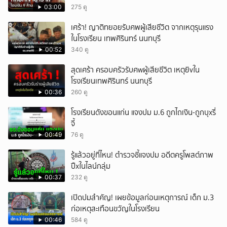
03:00
275 ดู
เศร้า! ญาติทยอยรับศพผู้เสียชีวิต จากเหตุรุนแรง
ในโรงเรียน เทพศิรินทร์ นนทบุรี
00:52
340 ดู
สุดเศร้า ครอบครัวรับศwผู้เสียชีวิต เหตุยิvใน
โรงเรียนเทพศิรินทร์ นนทบุรี
00:36
260 ดู
โรงเรียนดังขอนแก่น แจงปม ม.6 ถูกไถเงิน-ถูกบุxรี่
จี้
00:49
76 ดู
รู้แล้วอยู่ที่ไหน! ตำรวจชี้แจงปม อดีตครูโพสต์ภาพ
ปืxในไลน์กลุ่ม
00:37
232 ดู
เปิดปมสำคัญ! เผยข้อมูลก่อนเหตุการณ์ เด็ก ม.3
ก่อเหตุสะเทือนขวัญในโรงเรียน
00:46
584 ดู