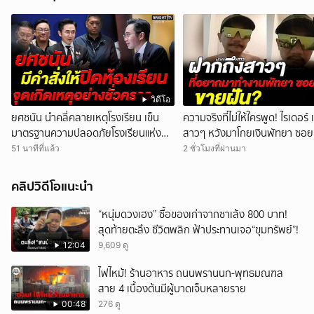
วิดีโอ
ยศชนัน นำคลี่คลายเหตุโรงเรียน เข็น
ความจริงที่ไม่ให้ใครพูด! ไรเดอร์ 
มาตรฐานความปลอดภัยโรงเรียนแห่ง
สาวๆ หวังมาโกยเงินพัทยา ซอย
ชาติ ใน 90 วัน
สุดท้ายโดนย้ายร้าน
51 นาทีที่แล้ว
2 ชั่วโมงที่ผ่านมา
คลิปวิดีโอแนะนำ
“หนุ่มดวงเฮง” ซื้อของเก่าจากซาเล้ง 800 บาท!
สุดท้ายตะลึง ชีวิตพลิก ฟ้าประทานเจอ“ขุมทรัพย์”!
12:04
9,609 ดู
ไฟไหม้! ร้านอาหาร ถนนพรานนก-พุทธมณฑล
สาย 4 เบื้องต้นมีผู้บาดเจ็บหลายราย
00:48
276 ดู