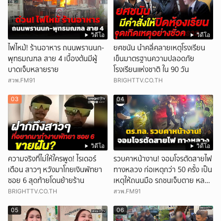
วิดีโอ
วิดีโอ
ไฟไหม้! ร้านอาหาร ถนนพรานนก-
ยศชนัน นำคลี่คลายเหตุโรงเรียน
พุทธมณฑล สาย 4 เบื้องต้นมีผู้
เข็นมาตรฐานความปลอดภัย
บาดเจ็บหลายราย
โรงเรียนแห่งชาติ ใน 90 วัน
สวพ.FM91
BRIGHTTV.CO.TH
03
04
วิดีโอ
วิดีโอ
ความจริงที่ไม่ให้ใครพูด! ไรเดอร์
รวบคาหน้างาน! จอมโจรตัดสายไฟ
เตือน สาวๆ หวังมาโกยเงินพัทยา
ทางหลวง ก่อเหตุกว่า 50 ครั้ง เป็น
ซอย 6 สุดท้ายโดนย้ายร้าน
เหตุให้ถนนมือ รถชนเจ็บตาย หลาย
สิบราย เสียหายราว 10 ล้าน
BRIGHTTV.CO.TH
สวพ.FM91
05
06