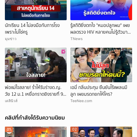
นักเรียน 14 ไม่ลงมือกับภารโรง
รู้สถิติยิ่งตกใจ "หมอปลูกผม" เผย
เพราะไม่ใช่ครู
ผลตรวจ HIV หลายคนไม่รู้ตัวมา
ก่อน
มุมข่าว
TNews
พ่อแม่ใจสลาย! ร่ำไห้รับร่างด.ญ.
เอมี่ กลิ่นประทุม ยืนยันไร้แพลนมี
วัย 12 ม.1 เหยื่อกราดยิงรายที่ 9
ลูก เผยมรดกยกให้ใคร?
สุดเศร้านำไปบำเพ็ญกุศล
เดลินิวส์
TeeNee.com
คลิปที่กำลังได้รับความนิยม
01
02