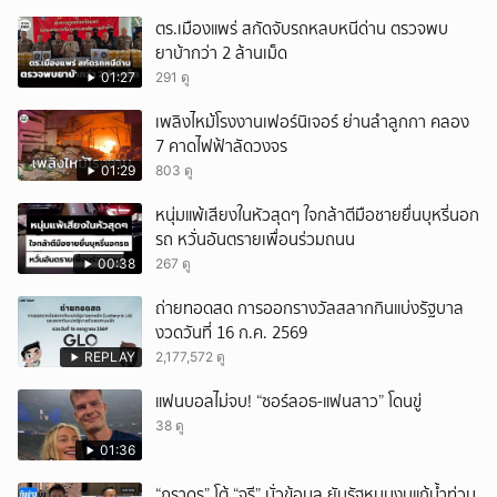
ตร.เมืองแพร่ สกัดจับรถหลบหนีด่าน ตรวจพบ
ยาบ้ากว่า 2 ล้านเม็ด
01:27
291 ดู
เพลิงไหม้โรงงานเฟอร์นิเจอร์ ย่านลำลูกกา คลอง
7 คาดไฟฟ้าลัดวงจร
01:29
803 ดู
หนุ่มแพ้เสียงในหัวสุดๆ ใจกล้าตีมือชายยื่นบุหรี่นอก
รถ หวั่นอันตรายเพื่อนร่วมถนน
00:38
267 ดู
ถ่ายทอดสด การออกรางวัลสลากกินแบ่งรัฐบาล
งวดวันที่ 16 ก.ค. 2569
REPLAY
2,177,572 ดู
แฟนบอลไม่จบ! “ซอร์ลอธ-แฟนสาว” โดนขู่
38 ดู
01:36
“ภราดร” โต้ “จูรี” มั่วข้อมูล ยันรัฐหนุนงบแก้น้ำท่วม