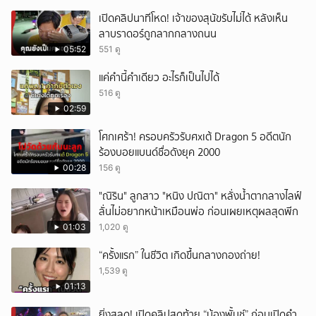
เปิดคลิปนาทีโหด! เจ้าของสุนัขรับไม่ได้ หลังเห็น
ลาบราดอร์ถูกลากกลางถนน
05:52
551 ดู
แค่คำนี้คำเดียว อะไรก็เป็นไปได้
516 ดู
02:59
โศกเศร้า! ครอบครัวรับศxเต้ Dragon 5 อดีตนัก
ร้องบอยแบนด์ชื่อดังยุค 2000
00:28
156 ดู
"ณิริน" ลูกสาว "หนิง ปณิตา" หลั่งน้ำตากลางไลฟ์
ลั่นไม่อยากหน้าเหมือนพ่อ ก่อนเผยเหตุผลสุดพีก
01:03
1,020 ดู
“ครั้งแรก” ในชีวิต เกิดขึ้นกลางกองถ่าย!
1,539 ดู
01:13
ยิ่งสลด! เปิดคลิปสุดท้าย “น้องพั้นช์” ก่อนเปิดคำ