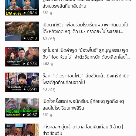
ส่งเขมรพลัดถิ่นกลับบ้าน
05:14
581 ดู
เปิดนาทีชีวิต เพื่อนร่วมโรงเรียนผวาพากันมอบใต้
โต๊ะ หลังเกิดเหตุ เด็ก ม.3 กราดยิvในโรงเรียน
เทพศิรินทร์นนท์ แบบไม่เลือกหน้า เสียงปืนดังสนั่น
02:13
1,389 ดู
หวั่นไหว
จุกในอก! เปิดคำพูด “น้องพั๊นซ์” ลูกบุญธรรม พูด
ถึง “ก้อง ห้วยไร่” เจ้าตัวช็อกหนัก ต้องเลือกโลงให้
ลูก!
09:54
463 ดู
ช็อก! "เต้ ดราก้อนไฟว์" เสียชีวิตแล้ว ยิ่งเศร้า! เปิด
โพสต์สุดท้ายก่อนจากไป
05:41
4,132 ดู
เปิดใจครั้งแรก! พ่อนักเรียนผู้ก่อเหตุ พูดถึงเหตุ
สลดในโรงเรียนเทพสิริน
00:37
561 ดู
แก๊งคอลฯ ตุ๋นเจ้าอาวาส โอนเงินเกือบ 9 ล้าน |
ข่าวช่องวัน