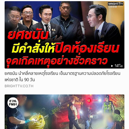
วิดีโอ
ยศชนัน นำคลี่คลายเหตุโรงเรียน เข็นมาตรฐานความปลอดภัยโรงเรียน
แห่งชาติ ใน 90 วัน
BRIGHTTV.CO.TH