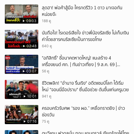
สุดฮา! พ่อค้าสู้มือ ใครกดรีวิว 1 ดาว มาเจอกัน
หน่อยจ๊ะ
09:03
188 ดู
นับถือใจ! ไรเดอร์เสียใจ ข่าวพี่น้องรัสเซีย ไม่เก็บเงิน
ค่าโดยสารคนรัสเซียเป็นการขอโทษ
02:48
640 ดู
"อภิสิทธิ์" ชี้อนาคตหาดใหญ่! แนะสร้าง 4
เครื่องยนต์ ศก. | ทันข่าวเที่ยง | 9 ส.ค. 69 |
NationTV22
03:07
56 ดู
ชีวิตพลิก! "อำนาจ รื่นเริง" อดีตแชมป์โลก ได้เริ่ม
ใหม่ "จอนนี่มือปราบ" ยื่นมือช่วย ดันขึ้นแท่นครูมวย
10:01
941 ดู
ครอบครัวรับศพ “รอง ผอ.” เหยื่อกราดยิง | ข่าว
ช่องวัน
07:16
75 ดู
ตูนวีแกน ฟาดสนั่น ทอม แอนดรูวส์ เรียกร้องให้ไทย