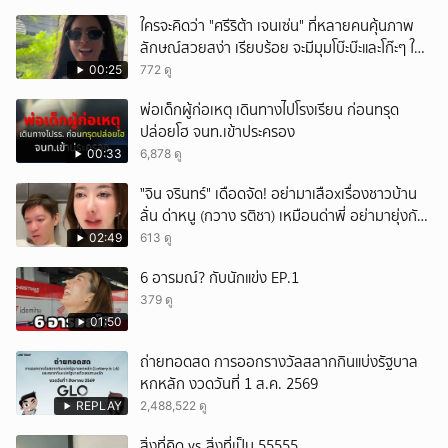
ใครจะคิดว่า "ศรีริต้า เจนเซ่น" ที่หลายคนคุ้นภาพ
ลักษณ์สวยสง่า เรียบร้อย จะมีมุมโบ๊ะบ๊ะและโก๊ะๆ ให้
ได้อมยิ้มเหมือนกัน งานนี้ทำเอาแฟนๆ ทั้งเอ็นดูทั้ง
00:25
772 ดู
หัวเราะ
พ่อเด็กผู้ก่อเหตุ เดินทางไปโรงเรียน ก่อนทรุด
ปล่อยโฮ จนท.เข้าประครอง
00:33
6,878 ดู
ั่"จิน จรินทร์" เดือดจัด! อย่ามาเสือxเรื่องชาวบ้าน
ลั่น ด่าหนู (กวาง รติชา) เหมือนด่าพี่ อย่ามายุ่งกับ
คนของผม จบ!!!
02:49
613 ดู
6 อารมณ์? กับนักแข่ง EP.1
379 ดู
01:50
ถ่ายทอดสด การออกรางวัลสลากกินแบ่งรัฐบาล
หกหลัก งวดวันที่ 1 ส.ค. 2569
REPLAY
2,488,522 ดู
สิ่งที่คิด vs สิ่งที่เป็น 55555