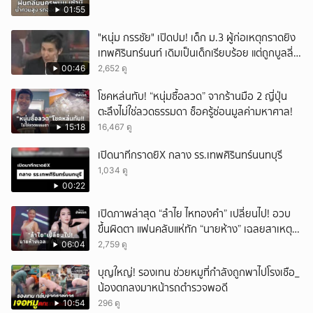
01:55
"หนุ่ม กรรชัย" เปิดปม! เด็ก ม.3 ผู้ก่อเหตุกราดยิง
เทพศิรินทร์นนท์ เดิมเป็นเด็กเรียบร้อย แต่ถูกบูลลี่
หนัก คาดแรงกดดันสะสมกลายเป็นแรงแค้น จนก่อ
00:46
2,652 ดู
เหตุสลด
โชคหล่นทับ! “หนุ่มซื้อลวด” จากร้านมือ 2 ญี่ปุ่น
ตะลึงไม่ใช่ลวดธรรมดา ช็อครู้ซ่อนมูลค่ามหาศาล!
15:18
16,467 ดู
เปิดนาทีกราดยิX กลาง รร.เทพศิรินทร์นนทบุรี
1,034 ดู
00:22
เปิดภาพล่าสุด “ลำไย ไหทองคำ” เปลี่ยนไป! อวบ
ขึ้นผิดตา แฟนคลับแห่ทัก “นายห้าง” เฉลยสาเหตุ
ชัด!
06:04
2,759 ดู
บุญใหญ่! รองเทน ช่วยหมูที่กำลังถูกพาไปโรงเชือ_
น้องตกลงมาหน้ารถตำรวจพอดี
10:54
296 ดู