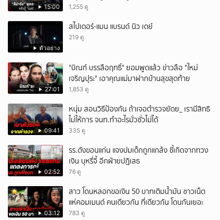
15:00
1,255 ดู
สไปเดอร์-แมน แบรนด์ นิว เดย์
219 ดู
ตัวอย่าง
"บิณฑ์ บรรลือฤทธิ์" ยอมพูดแล้ว ข่าวลือ "ใหม่
เจริญปุระ" เอาคุณแม่มาฝากบ้านสุขสุดท้าย
27:01
1,853 ดู
หนุ่ม สอนวิธีป้องกัน ถ้าเจอตำรวจยัดย_ เรามีสิทธิ
ไม่ให้การ จนท.ทำอะไรมั่วซั่วไม่ได้
09:41
335 ดู
รร.ดังขอนแก่น แจงปมเด็กถูกแกล้ง ชี้เกิดจากทวง
เงิน บุหรี่จี้ อีกฝ่ายปฏิเสธ
02:52
76 ดู
สาว โดนหลอกขอเงิน 50 บาทเติมน้ำมัน ชาวเน็ต
แห่คอมเมนต์ คนเดียวกัน ที่เดียวกัน โดนกันเยอะ
03:12
783 ดู