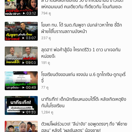
สาว โดนหลอกขอเงิน 50 บาทเติมน้ำมัน ชาวเน็ต
แห่คอมเมนต์ คนเดียวกัน ที่เดียวกัน โดนกันเยอะ
03:12
794 ดู
โฆษก ทบ. โต้ รมต.กัมพูชา ปมกล่าวหาไทย ชี้อีก
ฝ่ายใช้โบราณสถานบังหน้า
03:07
237 ดู
สุดฮา! พ่อค้าสู้มือ ใครกดรีวิว 1 ดาว มาเจอกัน
หน่อยจ๊ะ
09:03
191 ดู
โรงเรียนดังขอนแก่น แจงปม ม.6 ถูกไถเงิน-ถูกบุxรี่
จี้
00:49
77 ดู
นาทีระทึก! เด็กนักเรียนหมอบใต้โต๊ะ หลังเกิดเหตุยิง
กันในโรงเรียน
01:33
1,284 ดู
ตัวแม่โผล่ร่วมวง! “ลีน่าจัง” ขอพูดตรงๆ ถึง “พี่ชาย
ฮลุน” หลังรู้ “ผลชันสูตร” น้องชาย!