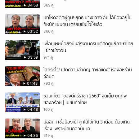
04:58
369 ดู
บทโหดอดีตผู้คุม! ยุทธ บางขวาง ลั่น ไอ้ป๋องอยู่ไป
ก็หนักแผ่นดิน เตรียมเข็มไว้ให้แล้ว
03:32
366 ดู
เพื่อนเผยมือยิงบ่นส่งงานครบแต่ติดศูนย์ภาษาไทย
| ข่าวช่องวัน
03:59
971 ดู
โลกระส่ำ! เปิดความสำคัญ “ทะเลแดง” หลังอิหร่าน
จ่อปิด
04:43
793 ดู
ชวนเที่ยว “ของดีศรีราชา 2569” จัดเต็ม ยกทัพ
ของอร่อย | เนชั่นทั่วไทย
04:48
160 ดู
มัลลิกา เชื่อป๋องเข้าคุกได้ไม่เกิน 3 เดือน ต้องเกิด
เรื่อง เพราะมีคนกลัวมันแฉ
04:35
619 ดู