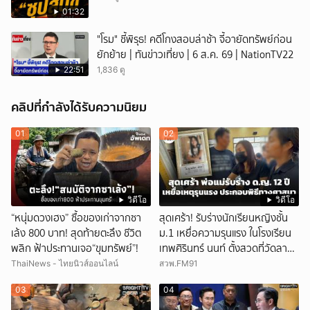
01:32
"โรม" ชี้พิรุธ! คดีโกงสอบล่าช้า จี้อายัดทรัพย์ก่อน
ยักย้าย | ทันข่าวเที่ยง | 6 ส.ค. 69 | NationTV22
22:51
1,836 ดู
คลิปที่กำลังได้รับความนิยม
01
02
วิดีโอ
วิดีโอ
“หนุ่มดวงเฮง” ซื้อของเก่าจากซา
สุดเศร้า! รับร่างนักเรียนหญิงชั้น
เล้ง 800 บาท! สุดท้ายตะลึง ชีวิต
ม.1 เหยื่อความรุนแรง ในโรงเรียน
พลิก ฟ้าประทานเจอ“ขุมทรัพย์”!
เทพศิรินทร์ นนท์ ตั้งสวดที่วัดลาด
ปลาดุก
ThaiNews - ไทยนิวส์ออนไลน์
สวพ.FM91
03
04