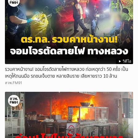
วิดีโอ
รวบคาหน้างาน! จอมโจรตัดสายไฟทางหลวง ก่อเหตุกว่า 50 ครั้ง เป็น
เหตุให้ถนนมือ รถชนเจ็บตาย หลายสิบราย เสียหายราว 10 ล้าน
สวพ.FM91