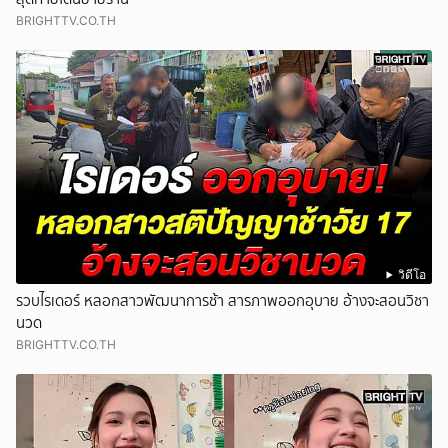
BRIGHTTV.CO.TH
วิดีโอ
รวบไรเดอร์ หลอกสาวพัฒนาการช้า สารภาพออกอุบาย อ้างจะสอนวิชา
นวด
BRIGHTTV.CO.TH