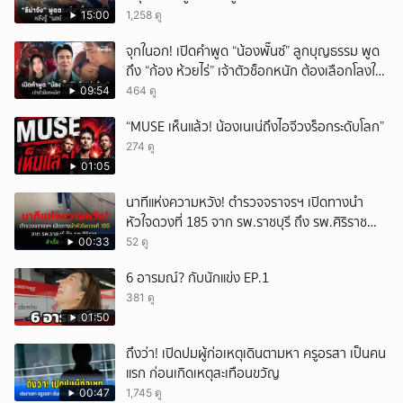
15:00
1,258 ดู
จุกในอก! เปิดคำพูด “น้องพั๊นซ์” ลูกบุญธรรม พูด
ถึง “ก้อง ห้วยไร่” เจ้าตัวช็อกหนัก ต้องเลือกโลงให้
ลูก!
09:54
464 ดู
“MUSE เห็นแล้ว! น้องเนเน่ถึงไอจีวงร็อกระดับโลก”
274 ดู
01:05
นาทีแห่งความหวัง! ตำรวจจราจรฯ เปิดทางนำ
หัวใจดวงที่ 185 จาก รพ.ราชบุรี ถึง รพ.ศิริราช
สำเร็จใน 48 นาที
00:33
52 ดู
6 อารมณ์? กับนักแข่ง EP.1
381 ดู
01:50
ถึงว่า! เปิดปมผู้ก่อเหตุเดินตามหา ครูอรสา เป็นคน
แรก ก่อนเกิดเหตุสะเทือนขวัญ
00:47
1,745 ดู