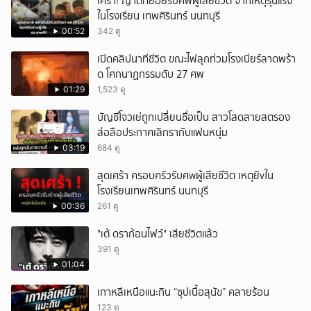
เศร้า! ญาติทยอยรับศพผู้เสียชีวิต จากเหตุรุนแรง
ในโรงเรียน เทพศิรินทร์ นนทบุรี
00:52
342 ดู
เปิดคลิปนาทีชีวิต ขณะไฟลุกท่วมโรงเบียร์ลาดพร้า
ด โศกนาฏกรรมดับ 27 ศพ
01:29
1,523 ดู
บัญชีโจวเย่ถูกเปลี่ยนชื่อเป็น สาวโสดสายสตรอง
ส่อลือประกาศเลิกรากับแฟนหนุ่ม
03:19
684 ดู
สุดเศร้า ครอบครัวรับศwผู้เสียชีวิต เหตุยิvใน
โรงเรียนเทพศิรินทร์ นนทบุรี
00:36
261 ดู
"เต้ ดราก้อนไฟว์" เสียชีวิตแล้ว
391 ดู
01:04
เกาหลีเหนือแนะกิน “ซุปเนื้อสุนัข” คลายร้อน
123 ดู