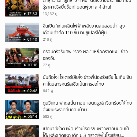
ตาลุกวาว! "ลูกสาว 4 คน" ตัดใจขายมรดกแม่ ก่อน
รู้ราคาจริงยิ่งช็อก! ยอดพุ่งทะลุ 4 ล้าน!
17:33
13,132 ดู
จีนเปิด ‘แท่นผลิตไฟฟ้าพลังงานลมลอยน้ำ’ สูง
เกือบเท่าตึก 110 ชั้น ทนซูเปอร์ไต้ฝุ่น
01:40
216 ดู
ครอบครัวรับศพ “รอง ผอ.” เหยื่อกราดยิง | ข่าว
ช่องวัน
07:16
77 ดู
นับถือใจ! ไรเดอร์เสียใจ ข่าวพี่น้องรัสเซีย ไม่เก็บเงิน
ค่าโดยสารคนรัสเซียเป็นการขอโทษ
02:48
642 ดู
ตูนวีแกน ฟาดสนั่น ทอม แอนดรูวส์ เรียกร้องให้ไทย
ส่งเขมรพลัดถิ่นกลับบ้าน
05:14
582 ดู
เปิดนาทีชีวิต เพื่อนร่วมโรงเรียนผวาพากันมอบใต้
โต๊ะ หลังเกิดเหตุ เด็ก ม.3 กราดยิvในโรงเรียน