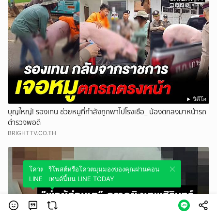
วิดีโอ
บุญใหญ่! รองเทน ช่วยหมูที่กำลังถูกพาไปโรงเชือ_ น้องตกลงมาหน้ารถ
ตำรวจพอดี
BRIGHTTV.CO.TH
โควตมุมมองของคุณผ่านคอนเทนต์นี้บน
รีโพสต์หรือโควตมุมมองของคุณผ่านคอน
LINE TODAY
เทนต์นี้บน LINE TODAY