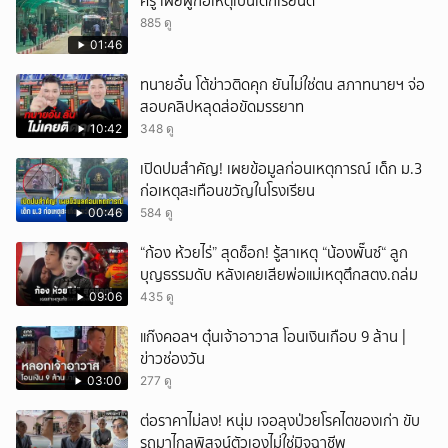
ครู เผยผู้ก่อเหตุเป็นเด็กเรียนดี
ยกเลิก
885 ดู
01:46
ทนายอั๋น โต้ข่าวติดคุก ยันไม่ใช่ตน สภาทนายฯ จ่อ
สอบคลิปหลุดส่อขัดมรรยาท
10:42
348 ดู
เปิดปมสำคัญ! เผยข้อมูลก่อนเหตุการณ์ เด็ก ม.3
ก่อเหตุสะเทือนขวัญในโรงเรียน
00:46
584 ดู
“ก้อง ห้วยไร่” สุดช็อก! รู้สาเหตุ “น้องพั๊นซ์“ ลูก
บุญธรรมดับ หลังเคยเสียพ่อแม่เหตุตึกสตง.ถล่ม
09:06
435 ดู
แก๊งคอลฯ ตุ๋นเจ้าอาวาส โอนเงินเกือบ 9 ล้าน |
ข่าวช่องวัน
03:00
277 ดู
ต่อราคาไม่ลง! หนุ่ม เจอลุงป่วยโรคไตของเก่า ขับ
รถมาไกลพิสูจน์ตัวเองไม่ใช่มิจฉาชีพ