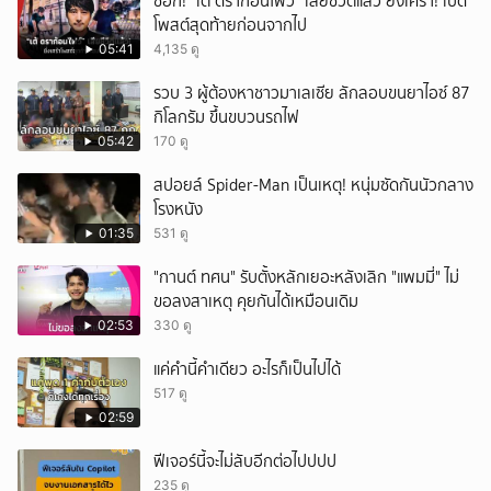
ช็อก! "เต้ ดราก้อนไฟว์" เสียชีวิตแล้ว ยิ่งเศร้า! เปิด
โพสต์สุดท้ายก่อนจากไป
05:41
4,135 ดู
รวบ 3 ผู้ต้องหาชาวมาเลเซีย ลักลอบขนยาไอซ์ 87
กิโลกรัม ขึ้นขบวนรถไฟ
05:42
170 ดู
สปอยล์ Spider-Man เป็นเหตุ! หนุ่มซัดกันนัวกลาง
โรงหนัง
01:35
531 ดู
"กานต์ ทศน" รับตั้งหลักเยอะหลังเลิก "แพมมี่" ไม่
ขอลงสาเหตุ คุยกันได้เหมือนเดิม
02:53
330 ดู
แค่คำนี้คำเดียว อะไรก็เป็นไปได้
517 ดู
02:59
ฟีเจอร์นี้จะไม่ลับอีกต่อไปปปป
235 ดู