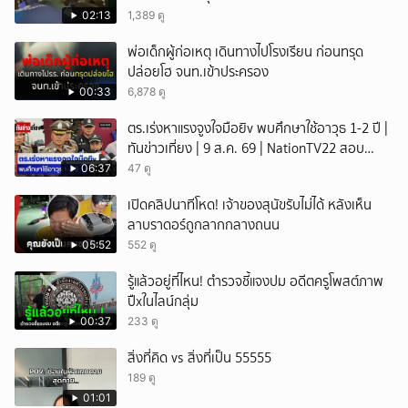
เทพศิรินทร์นนท์ แบบไม่เลือกหน้า เสียงปืนดังสนั่น
02:13
1,389 ดู
หวั่นไหว
พ่อเด็กผู้ก่อเหตุ เดินทางไปโรงเรียน ก่อนทรุด
ปล่อยโฮ จนท.เข้าประครอง
00:33
6,878 ดู
ตร.เร่งหาแรงจูงใจมือยิv พบศึกษาใช้อาวุธ 1-2 ปี |
ทันข่าวเที่ยง | 9 ส.ค. 69 | NationTV22 สอบ
พยานแล้ว 17 ปาก เร่งตรวจมือถือและหลักฐานที่
06:37
47 ดู
เกิดเหตุ พบปัจจัยหลายด้าน ทั้งครอบครัว โรงเรียน
เปิดคลิปนาทีโหด! เจ้าของสุนัขรับไม่ได้ หลังเห็น
เพื่อน และสื่อโซเ
ลาบราดอร์ถูกลากกลางถนน
05:52
552 ดู
รู้แล้วอยู่ที่ไหน! ตำรวจชี้แจงปม อดีตครูโพสต์ภาพ
ปืxในไลน์กลุ่ม
00:37
233 ดู
สิ่งที่คิด vs สิ่งที่เป็น 55555
189 ดู
01:01