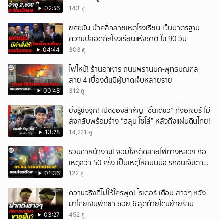
ลิเดีย
02:56
143 ดู
ยศชนัน นำคลี่คลายเหตุโรงเรียน เข็นมาตรฐาน
ความปลอดภัยโรงเรียนแห่งชาติ ใน 90 วัน
04:44
303 ดู
ไฟไหม้! ร้านอาหาร ถนนพรานนก-พุทธมณฑล
สาย 4 เบื้องต้นมีผู้บาดเจ็บหลายราย
00:48
312 ดู
ยิ่งรู้ยิ่งจุก! เปิดของสำคัญ “ชิ้นเดียว” ที่จอเจียร์ ไม่
ส่งกลับพร้อมร่าง “ฮลุน โซโล่” หลังถึงแผ่นดินไทย!
13:28
14,221 ดู
รวบคาหน้างาน! จอมโจรตัดสายไฟทางหลวง ก่อ
เหตุกว่า 50 ครั้ง เป็นเหตุให้ถนนมือ รถชนเจ็บตาย
หลายสิบราย เสียหายราว 10 ล้าน
01:36
122 ดู
ความจริงที่ไม่ให้ใครพูด! ไรเดอร์ เตือน สาวๆ หวัง
มาโกยเงินพัทยา ซอย 6 สุดท้ายโดนย้ายร้าน
03:27
452 ดู