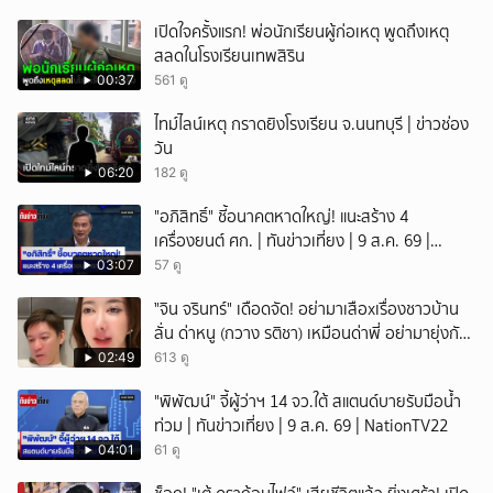
เปิดใจครั้งแรก! พ่อนักเรียนผู้ก่อเหตุ พูดถึงเหตุ
สลดในโรงเรียนเทพสิริน
00:37
561 ดู
ไทม์ไลน์เหตุ กราดยิงโรงเรียน จ.นนทบุรี | ข่าวช่อง
วัน
06:20
182 ดู
"อภิสิทธิ์" ชี้อนาคตหาดใหญ่! แนะสร้าง 4
เครื่องยนต์ ศก. | ทันข่าวเที่ยง | 9 ส.ค. 69 |
NationTV22
03:07
57 ดู
ั่"จิน จรินทร์" เดือดจัด! อย่ามาเสือxเรื่องชาวบ้าน
ลั่น ด่าหนู (กวาง รติชา) เหมือนด่าพี่ อย่ามายุ่งกับ
คนของผม จบ!!!
02:49
613 ดู
"พิพัฒน์" จี้ผู้ว่าฯ 14 จว.ใต้ สแตนด์บายรับมือน้ำ
ท่วม | ทันข่าวเที่ยง | 9 ส.ค. 69 | NationTV22
04:01
61 ดู