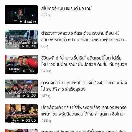
สไปเดอร์-แมน แบรนด์ นิว เดย์
222 ดู
ตัวอย่าง
ตำรวจทางหลวง สกัดรถตู้ขนแรงงานเถื่อน 43
ชีวิต ซิ่งหนีกว่า 60 กม. ก่อนเสียหลักพุ่งเกาะกลาง
ถนน
03:46
86 ดู
ชีวิตพลิก! "อำนาจ รื่นเริง" อดีตแชมป์โลก ได้เริ่ม
ใหม่ "จอนนี่มือปราบ" ยื่นมือช่วย ดันขึ้นแท่นครูมวย
10:01
943 ดู
ภารกิจนำส่งอวัยวะหัวใจ ดวงที่ 184 จากดอนเมือง
ไป รพ.ศิริราช สำเร็จลุล่วง
01:22
187 ดู
ปิดกล้องแล้วครับ ซีรีส์พระเอกเรื่องแรกของแพทริค
แฟนๆ ขอ พรุ่งนี้ออนเลยได้ไหม ล่าสุดเคาะชื่อไทย
แล้ว
03:00
488 ดู