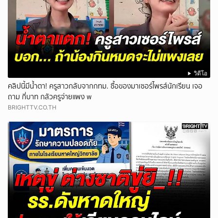
วิดีโอ
คลิปนี้มีน้ำตา! ครูสาวกลับจากกทม. ซื้อของมาเซอร์ไพรส์นักเรียน เจอ
ถาม กี่บาท กลัวครูจ่ายแพง w
BRIGHTTV.CO.TH