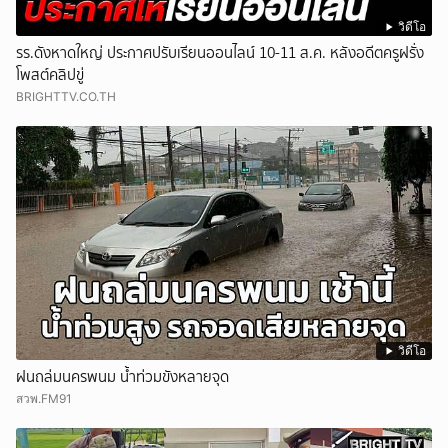
วิดีโอ
รร.ดังหาดใหญ่ ประกาศปรับเรียนออนไลน์ 10-11 ส.ค. หลังอดีตครูฝรั่ง
โพสต์คลิปขู่
BRIGHTTV.CO.TH
วิดีโอ
ฝนถล่มนครพนม น้ำท่วมขังหลายจุด
สวพ.FM91