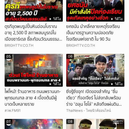
วิดีโอ
วิดีโอ
ตุรกีขุดพบรูปปั้นหินอ่อนโบราณ
ยศชนัน นำคลี่คลายเหตุโรงเรียน
อายุ 2,500 ปี สภาพสมบูรณ์ใน
เข็นมาตรฐานความปลอดภัย
เมืองซาร์เดส ชี้สะท้อนวัฒนธรรมลิ
โรงเรียนแห่งชาติ ใน 90 วัน
เดีย
BRIGHTTV.CO.TH
BRIGHTTV.CO.TH
05
06
วิดีโอ
วิดีโอ
ไฟไหม้! ร้านอาหาร ถนนพรานนก-
ยิ่งรู้ยิ่งจุก! เปิดของสำคัญ “ชิ้น
พุทธมณฑล สาย 4 เบื้องต้นมีผู้
เดียว” ที่จอเจียร์ ไม่ส่งกลับพร้อม
บาดเจ็บหลายราย
ร่าง “ฮลุน โซโล่” หลังถึงแผ่นดิน
ไทย!
สวพ.FM91
ThaiNews - ไทยนิวส์ออนไลน์
07
08