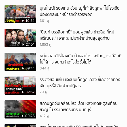
เหตุสลด
บุญใหญ่! รองเทน ช่วยหมูที่กำลังถูกพาไปโรงเชือ_
น้องตกลงมาหน้ารถตำรวจพอดี
10:54
301 ดู
"บิณฑ์ บรรลือฤทธิ์" ยอมพูดแล้ว ข่าวลือ "ใหม่
เจริญปุระ" เอาคุณแม่มาฝากบ้านสุขสุดท้าย
27:01
1,853 ดู
หนุ่ม สอนวิธีป้องกัน ถ้าเจอตำรวจยัดย_ เรามีสิทธิ
ไม่ให้การ จนท.ทำอะไรมั่วซั่วไม่ได้
09:41
344 ดู
รร.ดังขอนแก่น แจงปมเด็กถูกแกล้ง ชี้เกิดจากทวง
เงิน บุหรี่จี้ อีกฝ่ายปฏิเสธ
02:52
79 ดู
สถานทูตจีนเคลื่อนไหวแล้ว! หลังเกิดเหตุสะเทือน
ขวัญ ใน รร.เทพศิรินทร์ นนทบุรี
00:28
412 ดู