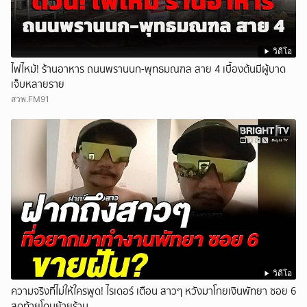
วิดีโอ
ไฟไหม้! ร้านอาหาร ถนนพรานนก-พุทธมณฑล สาย 4 เบื้องต้นมีผู้บาด
เจ็บหลายราย
สวพ.FM91
วิดีโอ
ความจริงที่ไม่ให้ใครพูด! ไรเดอร์ เตือน สาวๆ หวังมาโกยเงินพัทยา ซอย 6
สุดท้ายโดนย้ายร้าน