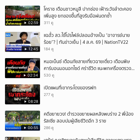
โคราช เตือนชาวหมูสี ปากช่อง เฝ้าระวังลำตะคอง
เพิ่มสูง ยกของขึ้นที่สูงรับมือฝนตกซ้ำ
02:59
311 ดู
แฉฮั้ว สว.ใช้โปรไฟล์ปลอมอ้างเป็น “อาจารย์นาย
ร้อย”? | ทันข่าวเย็น | 4 ส.ค. 69 | NationTV22
12:45
184 ดู
หมอเบ็นซ์ เตือนภัยสายเที่ยวฉายเดี่ยว เตือนพิษ
คาร์บอนมอนอกไซด์ คร่าชีวิต แนะพกเครื่องตรวจ
วัดติดตัว
02:34
530 ดู
เปิดแผนที่เขากระโดงของรฟท
277 ดู
08:28
คดีขยายวง! ตำรวจขยายผลหลังพบร่าง 2 พี่น้อง
รัสเซีย สอบปมผู้เสียชีวิตอีก 3 ราย
00:55
286 ดู