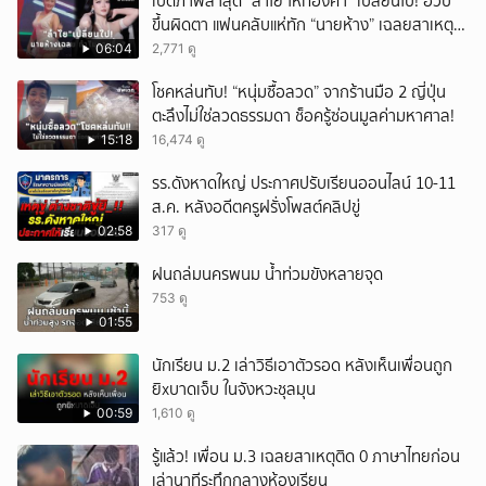
เปิดภาพล่าสุด “ลำไย ไหทองคำ” เปลี่ยนไป! อวบ
ขึ้นผิดตา แฟนคลับแห่ทัก “นายห้าง” เฉลยสาเหตุ
ชัด!
06:04
2,771 ดู
โชคหล่นทับ! “หนุ่มซื้อลวด” จากร้านมือ 2 ญี่ปุ่น
ตะลึงไม่ใช่ลวดธรรมดา ช็อครู้ซ่อนมูลค่ามหาศาล!
15:18
16,474 ดู
รร.ดังหาดใหญ่ ประกาศปรับเรียนออนไลน์ 10-11
ส.ค. หลังอดีตครูฝรั่งโพสต์คลิปขู่
02:58
317 ดู
ฝนถล่มนครพนม น้ำท่วมขังหลายจุด
753 ดู
01:55
นักเรียน ม.2 เล่าวิธีเอาตัวรอด หลังเห็นเพื่อนถูก
ยิxบาดเจ็บ ในจังหวะชุลมุน
00:59
1,610 ดู
รู้แล้ว! เพื่อน ม.3 เฉลยสาเหตุติด 0 ภาษาไทยก่อน
เล่านาทีระทึกกลางห้องเรียน