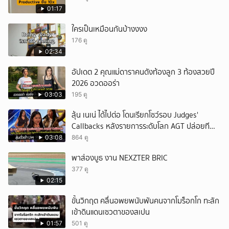
01:17
ใครเป็นเหมือนกันบ้างงงง
176 ดู
02:34
อัปเดต 2 คุณแม่ดาราคนดังท้องลูก 3 ท้องสวยปี
2026 อวดออร่า
03:03
195 ดู
ลุ้น เนเน่ ได้ไปต่อ โดนเรียกโชว์รอบ Judges'
Callbacks หลังรายการระดับโลก AGT ปล่อยที
เซอร์การประกวด
03:08
864 ดู
พาส่องบูธ งาน NEXZTER BRIC
377 ดู
02:15
ขั้นวิกฤต คลื่นอพยพนับพันคนจากโมร็อกโก ทะลัก
เข้าดินแดนเซวตาของสเปน
01:57
501 ดู