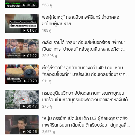
00:41
568 ดู
พ่อผู้ก่อเหตุ” กราดยิงเทพศิรินทร์ น้ำตาคลอ
ขอโทษผู้เสียหาย
01:07
165 ดู
ตะลึง! รายได้ “ฮลุน” ก่อนเสียในจอร์เจีย “พี่ชาย”
เปิดอาการ “ย่าฮลุน” หลังสูญเสียหลานอภิชาต
บุตร!
07:22
29,598 ดู
ยิ่งรู้ยิ่งตกใจ! ลูกค้าเดินทางกว่า 400 กม. หอบ
“กลองมโหระทึก” มาประเมิน ก่อนเฉลยซื้อมาราคา
เท่าไหร่?
19:29
911 ดู
กรมอุตุนิยมวิทยา อัปเดตสถานการณ์พายุหมุน
เขตร้อนในมหาสมุทรแปซิฟิกตะวันตกและทะเลจีนใต้
00:47
275 ดู
"หนุ่ม กรรชัย" เปิดปม! เด็ก ม.3 ผู้ก่อเหตุกราดยิง
เทพศิรินทร์นนท์ เดิมเป็นเด็กเรียบร้อย แต่ถูกบูลลี่
หนัก คาดแรงกดดันสะสมกลายเป็นแรงแค้น จนก่อ
00:46
2,657 ดู