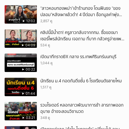
“สาวหอบทองพม่า”เข้าร้านทอง โดนฟันธง “ของ
ปลอม”หลังเผาแล้วดำ! 4 ปีต่อมา ช็อกมูลค่าพุ่ง
มหาศาล!
12:02
2,857 ดู
คลิปนี้มีน้ำตา! ครูสาวกลับจากกทม. ซื้อของมา
เซอร์ไพรส์นักเรียน เจอถาม กี่บาท กลัวครูจ่ายแพง
w
04:09
534 ดู
เปิดนาทีกราดยิX กลาง รร.เทพศิรินทร์นนทบุรี
1,044 ดู
00:22
นักเรียน ม.4 กอดกันดิ่งชั้น 6 โรงเรียนดังสายไหม
1,517 ดู
01:44
รวบไรเดอร์ หลอกสาวพัฒนาการช้า สารภาพออก
อุบาย อ้างจะสอนวิชานวด
03:21
348 ดู