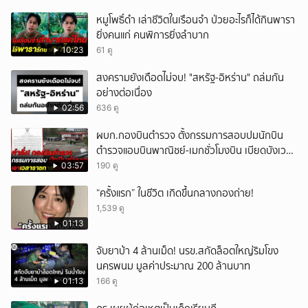
หมูโพธิ์ดำ เล่าชีวิตในเรือนจำ ป่วยอะไรก็ได้กินพารา
ยิ่งคนแก่ คนพิการยิ่งลำบาก
10:23
61 ดู
สงครามยังเดือดไม่จบ! "สหรัฐ-อิหร่าน" ถล่มกัน
อย่างต่อเนื่อง
02:56
636 ดู
ผบก.กองบินตำรวจ ตั้งกรรมการสอบปมนักบิน
ตำรวจแอบบินพาณิชย์-เมกชั่วโมงบิน เบียดบังเวลา
ทำหน้าที่
03:57
190 ดู
“ครั้งแรก” ในชีวิต เกิดขึ้นกลางกองถ่าย!
1,539 ดู
01:13
จับยาบ้า 4 ล้านเม็ด! นรข.สกัดล็อตใหญ่ริมโขง
นครพนม มูลค่าประมาณ 200 ล้านบาท
01:13
166 ดู