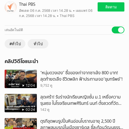
ที่ประชุม บอร์ด กสทช. มีมติเสียงข้างมาก รับรองผลการประมูลคลื่นความถี่
Thai PBS
โทรคมนาคม ที่เปิดประมูลไปเมื่อ 29 มิ.ย. ที่ผ่านมา มีกรรมการ 1 คน ลง
ติดตาม
อัพเดต 06 ก.ค. 2568 เวลา 14.28 น. • เผยแพร่ 06
มติไม่รับรอง และงดออกเสียง 1 คน
ก.ค. 2568 เวลา 14.28 น. • Thai PBS
เล่นอัตโนมัติ
#ทั่วไป
ทั่วไป
คลิปวิดีโอแนะนำ
“หนุ่มดวงเฮง” ซื้อของเก่าจากซาเล้ง 800 บาท!
สุดท้ายตะลึง ชีวิตพลิก ฟ้าประทานเจอ“ขุมทรัพย์”!
12:04
9,752 ดู
สุดเศร้า! รับร่างนักเรียนหญิงชั้น ม.1 เหยื่อความ
รุนแรง ในโรงเรียนเทพศิรินทร์ นนท์ ตั้งสวดที่วัด
ลาดปลาดุก
02:24
142 ดู
ตุรกีขุดพบรูปปั้นหินอ่อนโบราณอายุ 2,500 ปี
สภาพสมบูรณ์ในเมืองซาร์เดส ชี้สะท้อนวัฒนธรรม