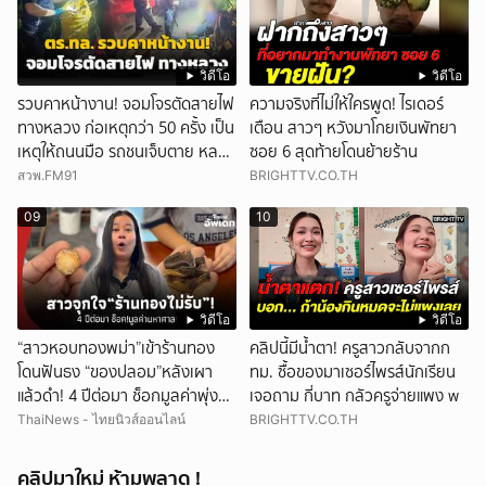
วิดีโอ
วิดีโอ
รวบคาหน้างาน! จอมโจรตัดสายไฟ
ความจริงที่ไม่ให้ใครพูด! ไรเดอร์
ทางหลวง ก่อเหตุกว่า 50 ครั้ง เป็น
เตือน สาวๆ หวังมาโกยเงินพัทยา
เหตุให้ถนนมือ รถชนเจ็บตาย หลาย
ซอย 6 สุดท้ายโดนย้ายร้าน
สิบราย เสียหายราว 10 ล้าน
สวพ.FM91
BRIGHTTV.CO.TH
09
10
วิดีโอ
วิดีโอ
“สาวหอบทองพม่า”เข้าร้านทอง
คลิปนี้มีน้ำตา! ครูสาวกลับจากก
โดนฟันธง “ของปลอม”หลังเผา
ทม. ซื้อของมาเซอร์ไพรส์นักเรียน
แล้วดำ! 4 ปีต่อมา ช็อกมูลค่าพุ่ง
เจอถาม กี่บาท กลัวครูจ่ายแพง w
มหาศาล!
ThaiNews - ไทยนิวส์ออนไลน์
BRIGHTTV.CO.TH
คลิปมาใหม่ ห้ามพลาด !