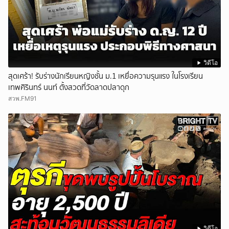
วิดีโอ
สุดเศร้า! รับร่างนักเรียนหญิงชั้น ม.1 เหยื่อความรุนแรง ในโรงเรียน
เทพศิรินทร์ นนท์ ตั้งสวดที่วัดลาดปลาดุก
สวพ.FM91
วิดีโอ