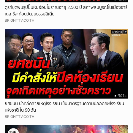
ตุรกีขุดพบรูปปั้นหินอ่อนโบราณอายุ 2,500 ปี สภาพสมบูรณ์ในเมืองซาร์
เดส ชี้สะท้อนวัฒนธรรมลิเดีย
BRIGHTTV.CO.TH
วิดีโอ
ยศชนัน นำคลี่คลายเหตุโรงเรียน เข็นมาตรฐานความปลอดภัยโรงเรียน
แห่งชาติ ใน 90 วัน
BRIGHTTV.CO.TH