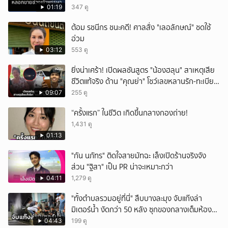
01:19
347 ดู
ต้อม รชนีกร ชนะคดี! ศาลสั่ง "เลอลักษณ์" ชดใช้
อ่วม
03:12
553 ดู
ยิ่งน่าเศร้า! เปิดผลชันสูตร "น้องฮลุน" สาเหตุเสีย
ชีวิตแท้จริง ด้าน "คุณย่า" โชว์เลขหลานรัก-ทะเบียน
รถเคลื่อนร่าง!
09:07
255 ดู
“ครั้งแรก” ในชีวิต เกิดขึ้นกลางกองถ่าย!
1,431 ดู
01:13
"กัน นภัทร" ติดใจสายมัทฉะ เล็งเปิดร้านจริงจัง
ส่วน "ฐิสา" เป็น PR น่าจะเหมาะกว่า
04:11
1,279 ดู
"ทั้งตำบลรวมอยู่ที่นี่" สืบบางละมุง จับแก๊งล่า
มิเตอร์น้ำ งัดกว่า 50 หลัง ซุกของกลางเต็มห้อง
สารภาพขายหาเงินซื้อยา จ.ชลบุรี
04:43
199 ดู