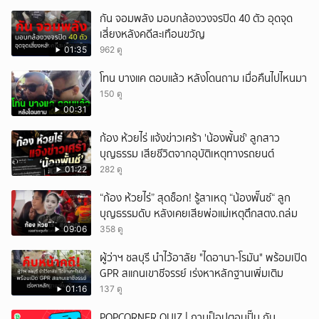
กัน จอมพลัง มอบกล้องวงจรปิด 40 ตัว อุดจุด
เสี่ยงหลังคดีสะเทือนขวัญ
01:35
962 ดู
โทน บางแค ตอบแล้ว หลังโดนถาม เมื่อคืนไปไหนมา
150 ดู
00:31
ก้อง ห้วยไร่ แจ้งข่าวเศร้า 'น้องพั้นช์' ลูกสาว
บุญธรรม เสียชีวิตจากอุบัติเหตุทางรถยนต์
01:22
282 ดู
“ก้อง ห้วยไร่” สุดช็อก! รู้สาเหตุ “น้องพั๊นซ์“ ลูก
บุญธรรมดับ หลังเคยเสียพ่อแม่เหตุตึกสตง.ถล่ม
09:06
358 ดู
ผู้ว่าฯ ชลบุรี นำไว้อาลัย "ไดอานา-โรมัน" พร้อมเปิด
GPR สแกนเขาชีจรรย์ เร่งหาหลักฐานเพิ่มเติม
01:16
137 ดู
POPCORNER QUIZ | ถามป็อปตอบปั๊บ กับ