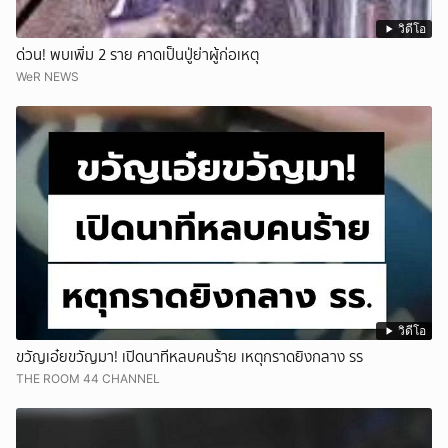
วิดีโอ
ด่วน! พบเพิ่ม 2 ราย คาดเป็นปู่ย่าผู้ก่อเหตุ
WeR NEWS
วิดีโอ
ขวัญเอ๋ยขวัญมา! เปิดนาทีหลบคนร้าย เหตุกราดยิงกลาง รร
THE ROOM 44 CHANNEL