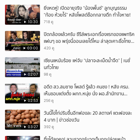
ยิ่งหดหู่! เปิดอายุจริง “น้องพั๊นซ์“ ลูกบุญธรรม
“ก้อง ห้วยไร่” หลังโพสต์ช็อกกลางดึก ทำใจหาย!
10:30
718 ดู
ปิดกล้องแล้วครับ ซีรีส์พระเอกเรื่องแรกของแพทริค
แฟนๆ ขอ พรุ่งนี้ออนเลยได้ไหม ล่าสุดเคาะชื่อไทย
แล้ว
03:00
420 ดู
เซียนแหนับร้อย แห่จับ “ปลาจะละเม็ดน้ำจืด” | เนชั่
นทั่วไทย
02:07
98 ดู
อดีต สว.สมชาย โพสต์ รู้แล้ว คนชง ! หลัง ครม.
เห็นชอบแต่งตั้ง ผกก.หนุ่ย นั่ง ผอ.สำนักงาน
ป.ย.ป.
02:53
256 ดู
วันนี้ไข่ไก่ปรับขึ้นอีกฟองละ 20 สตางค์ แตะฟองละ
4 บาท | ข่าวช่องวัน
03:27
392 ดู
ทิ้งได้ลงคอ! ลาบราดอร์บาดเจ็บถูกปล่อยหน้า