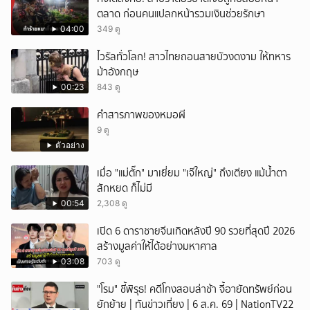
ตลาด ก่อนคนแปลกหน้ารวมเงินช่วยรักษา
04:00
349 ดู
ไวรัลทั่วโลก! สาวไทยถอนสายบัวงดงาม ให้ทหาร
ม้าอังกฤษ
00:23
843 ดู
คำสารภาพของหมอผี
9 ดู
ตัวอย่าง
เมื่อ "แม่ตั๊ก" มาเยี่ยม "เจ๊ใหญ่" ถึงเตียง แม้น้ำตา
สักหยด ก็ไม่มี
00:54
2,308 ดู
เปิด 6 ดาราชายจีนเกิดหลังปี 90 รวยที่สุดปี 2026
สร้างมูลค่าให้ได้อย่างมหาศาล
03:08
703 ดู
"โรม" ชี้พิรุธ! คดีโกงสอบล่าช้า จี้อายัดทรัพย์ก่อน
ยักย้าย | ทันข่าวเที่ยง | 6 ส.ค. 69 | NationTV22