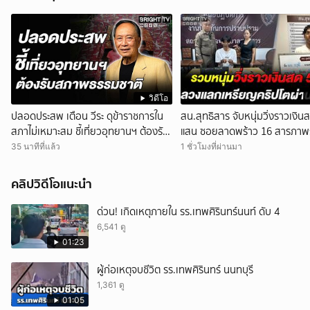
วิดีโอ
ปลอดประสพ เตือน วีระ ดุข้าราชการใน
สน.สุทธิสาร จับหนุ่มวิ่งราวเงิน
สภาไม่เหมาะสม ชี้เที่ยวอุทยานฯ ต้องรับ
แสน ซอยลาดพร้าว 16 สารภาพร
สภาพธรรมชาติ
แลกเหรียญคริปโตผ่านแอปฯ
35 นาทีที่แล้ว
1 ชั่วโมงที่ผ่านมา
คลิปวิดีโอแนะนำ
ด่วน! เกิดเหตุภายใน รร.เทพศิรินทร์นนท์ ดับ 4
6,541 ดู
01:23
ผู้ก่อเหตุจบชีวิต รร.เทพศิรินทร์ นนทบุรี
1,361 ดู
01:05