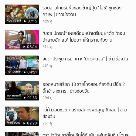
รวบสาวไทยรับหิ้วของเข้าญี่ปุ่น "ไอซ์" ซุกซอง
กาแฟ | ข่าวช่องวัน
07:15
429 ดู
"บอย ปกรณ์" เผยเดือนหน้าเตรียมผ่าตัด "ต่อม
น้ำลายอักเสบ" ไม่อยากให้กระทบกับงาน
03:14
514 ดู
จับตาประชุม ครม. เคาะ "บัตรคนจน" | ข่าวช่องวัน
251 ดู
04:21
ออกหมายเรียก 13 รายโกงสอบท้องถิ่น มีชื่อ 2
บิ๊กข้าราชการ | ข่าวช่องวัน
01:53
294 ดู
แม่ค้าวอนช่วย คนร้ายลักทรัพย์สูญ 6 แสน | ข่าว
ช่องวัน
02:23
251 ดู
ดราม่าข้ามชาติไทยจีนโต้กันยับ แฟนคลับจีน โดนส