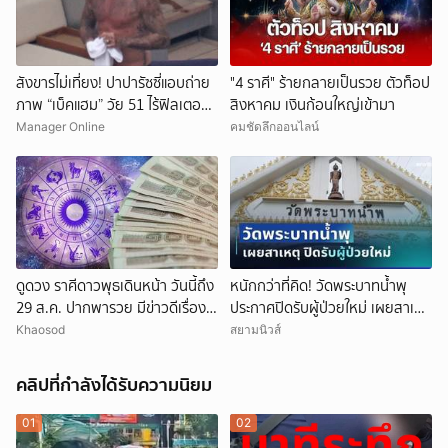
สังขารไม่เที่ยง! ปาปารัซซี่แอบถ่าย
"4 ราศี" ร้ายกลายเป็นรวย ตัวท็อป
ภาพ “เบ็คแฮม” วัย 51 ไร้ฟิลเตอร์
สิงหาคม เงินก้อนใหญ่เข้ามา
เผยให้เห็นผมบาง-ศีรษะล้าน
Manager Online
คมชัดลึกออนไลน์
ดูดวง ราศีดาวพุธเดินหน้า วันนี้ถึง
หนักกว่าที่คิด! วัดพระบาทน้ำพุ
29 ส.ค. ปากพารวย มีข่าวดีเรื่อง
ประกาศปิดรับผู้ป่วยใหม่ เผยสาเหตุ
เงิน-ค้าขาย
สุดสะเทือนใจ
Khaosod
สยามนิวส์
คลิปที่กำลังได้รับความนิยม
01
02