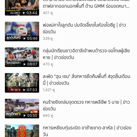
ตาฟลากออกนอกพื้นที่ ด้าน GMM ร่อนจดหมาย
แถลง
03:44
401 ดู
พ่อแม่คาใจลูกดับ ปมจัดเลี้ยงในห้องไอซียู | ข่าว
ช่องวัน
05:46
326 ดู
กลุ่มนักเรียนชาวอิตาลีเข้าพบตำรวจ-ขอโทษผู้เสีย
หาย | ข่าวช่องวัน
08:07
470 ดู
สะพัด "ฮุน เซน" สั่งทหารยึดคืนพื้นที่ 4จุดสิ้นเดือน
นี้ | ข่าวช่องวัน
07:33
1,421 ดู
คนร้ายยิงถล่มจุดตรวจ ทหารพลีชีพ 5 นาย | ข่าว
ช่องวัน
05:50
940 ดู
ทหารเหยียบทุ่นระเบิด ขาซ้ายขาด-สาหัส | ข่าวช่อง
วัน