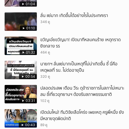
01:04
ลั่น แย่มาก เกิดขึ้นได้อย่างไรในประเทศเรา
346 ดู
01:10
ขวัญเอ๋ยขวัญมา! เปิดนาทีหลบคนร้าย เหตุกราด
ยิงกลาง รร
01:32
464 ดู
นายกฯ ลั่นแย่มากเป็นเหตุที่ไม่น่าเกิดขึ้น ชี้ นี่คือ
เหตุผลที่ รบ. ไม่ต่ออายุปืน
00:54
320 ดู
ปลอดประสพ เตือน วีระ ดุข้าราชการในสภาไม่เหมาะ
สม ชี้เที่ยวอุทยานฯ ต้องรับสภาพธรรมชาติ
03:31
102 ดู
เปิดปมใหม่! ทีมวิจัยเสือโคร่ง เผยเหตุ ครูพี่หนึ่ง ยัง
มีหลายจุดผิดปกติ
00:43
89 ดู