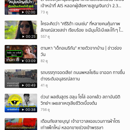
เจ้าหน้าที่ AIS หลอกผู้เสียหายสูญเงินกว่า 2.3
ล้านบาท
02:00
73 ดู
ใครจะคิดว่า "ศรีริต้า เจนเซ่น" ที่หลายคนคุ้นภาพ
ลักษณ์สวยสง่า เรียบร้อย จะมีมุมโบ๊ะบ๊ะและโก๊ะๆ ให้
ได้อมยิ้มเหมือนกัน งานนี้ทำเอาแฟนๆ ทั้งเอ็นดูทั้ง
00:25
557 ดู
หัวเราะ
ตามหา "เด็กอเมริกัน" หายตัวจากบ้าน | ข่าวช่อง
วัน
03:09
82 ดู
รถบรรทุกจอดเสีย! ถนนพหลโยธิน ขาออก ทางขึ้น
ต่างระดับอนุสรณ์สถาน
00:49
41 ดู
ด่วน! ผลชันสูตร ฮลุน โซโล่ ออกแล้ว สถาบันนิติ
วิทย์ฯ เผยสาเหตุเสียชีวิตเบื้องต้น
00:38
756 ดู
เตือนภัยสายบุญ! เจ้าอาวาสแฉขบวนการผ้าไตร
เก่าแพ็กใหม่ หลอกขายช่วงเข้าพรรษา