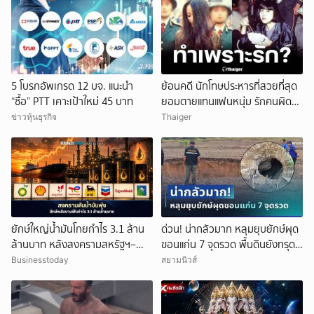
5 โบรกอัพเกรด 12 บจ. แนะนำ
ย้อนคดี นักโทษประหารที่สวยที่สุด
“ซื้อ” PTT เคาะเป้าใหม่ 45 บาท
ยอมตายแทนแฟนหนุ่ม รักคนผิด
ชีวิตดิ่งเหว
ข่าวหุ้นธุรกิจ
Thaiger
ยักษ์ใหญ่น้ำมันโกยกำไร 3.1 ล้าน
ด่วน! น่ากลัวมาก หลุมยุบยักษ์ผุด
ล้านบาท หลังสงครามสหรัฐฯ–
ขอนแก่น 7 จุดรวด พื้นดินยังทรุด
อิหร่านดันราคาพลังงานพุ่ง
ไม่หยุด ชาวบ้านผวาหนัก
Businesstoday
สยามนิวส์