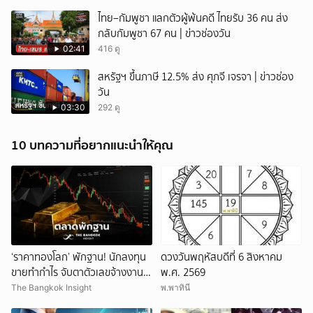
ไทย–กัมพูชา แลกตัวผู้พ้นคดี ไทยรับ 36 คน ส่ง
กลับกัมพูชา 67 คน | ข่าวช่องวัน
02:41
416 ดู
สหรัฐฯ ขึ้นภาษี 12.5% ส่ง ศุภจี เจรจา | ข่าวช่อง
วัน
03:30
292 ดู
10 บทความที่อยากแนะนำให้คุณ
‘ราคาทองโลก’ พักฐาน! นักลงทุน
ดวงวันพฤหัสบดีที่ 6 สิงหาคม
ขายทำกำไร จับตาตัวเลขจ้างงาน
พ.ศ. 2569
สหรัฐ
The Bangkok Insight
พ.พาทินี