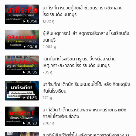
นาทีระทึก หน่วยกู้ภัยเข้าช่วยนร.กราxยิxกลาง
โรงเรียนดัง นนทบุรี
00:56
1,102 ดู
ผู้เห็นเหตุการณ์ เล่าเหตุกราxยิxกลาง โรงเรียนดัง
นนทบุรี
00:16
2,084 ดู
แตกตื่นทั้งโรงเรียน ครู นร. วิ่งหนีอลหม่าน
เหตุ.กราxยิxกลาง โรงเรียนดัง นนทบุรี
00:35
705 ดู
นาทีระทึก! เด็กนักเรียนหมอบใต้โต๊ะ หลังเกิดเหตุยิง
กันในโรงเรียน
01:33
771 ดู
นาทีชีวิต ! เด็กนร.หนีอพยพ เหตุคนร้ายกราxยิx
ภายในโรงเรียนชื่อดัง
00:20
2,167 ดู
ญาติผู้เสียชีวิตร่ำไห้ หลังเจอเหตุกราดยิงกลาง รร