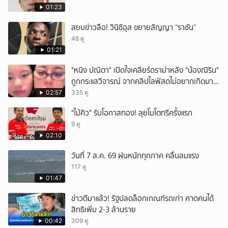
01:23
สยบข่าวลือ! วินิซิอุส ขยายสัญญา “ราชัน”
48 ดู
01:21
"หนิง ปณิตา" เปิดใจเคลียร์ดราม่าหลัง "น้องณิริน"
ถูกกระแสวิจารณ์ จากคลิปไลฟ์สดไม่อยากเกิดมา
หน้าเหมือนพ่อ
02:57
335 ดู
"ไม้คิว" รับโอกาสทอง! ลุยโมโตทรีครั้งแรก
9 ดู
02:10
วันที่ 7 ส.ค. 69 ฝนหนักทุกภาค คลื่นลมแรง
117 ดู
01:47
ข่าวดีมาแล้ว! รัฐปลดล็อกเกณฑ์รถเก่า คาดคนได้
สิทธิเพิ่ม 2-3 ล้านราย
00:42
309 ดู