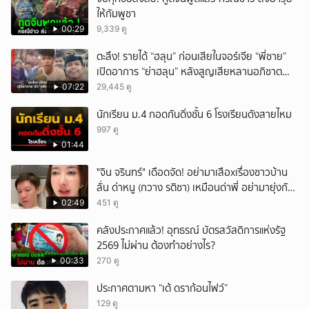
ให้กัมพูชา
00:29
9,339 ดู
ตะลึง! รายได้ “ฮลุน” ก่อนเสียในจอร์เจีย “พี่ชาย”
เปิดอาการ “ย่าฮลุน” หลังสูญเสียหลานอภิชาต
บุตร!
07:22
29,445 ดู
นักเรียน ม.4 กอดกันดิ่งชั้น 6 โรงเรียนดังสายไหม
997 ดู
01:44
ั่"จิน จรินทร์" เดือดจัด! อย่ามาเสือxเรื่องชาวบ้าน
ลั่น ด่าหนู (กวาง รติชา) เหมือนด่าพี่ อย่ามายุ่งกับ
คนของผม จบ!!!
02:49
451 ดู
คลังประกาศแล้ว! อุทธรณ์ บัตรสวัสดิการแห่งรัฐ
2569 ไม่ผ่าน ต้องทำอย่างไร?
00:33
270 ดู
ประกาศตามหา “เต้ ดราก้อนไฟว์”
129 ดู