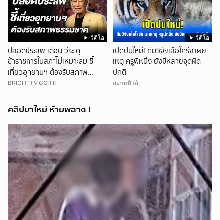
วิดีโอ
วิดีโอ
ปลอดประสพ เตือน วีระ ดุ
เปิดปมใหม่! ทีมวิจัยเสือโคร่ง เผย
ข้าราชการในสภาไม่เหมาะสม ชี้
เหตุ ครูพี่หนึ่ง ยังมีหลายจุดผิด
เที่ยวอุทยานฯ ต้องรับสภาพ
ปกติ
ธรรมชาติ
BRIGHTTV.CO.TH
สยามนิวส์
คลิปมาใหม่ ห้ามพลาด !