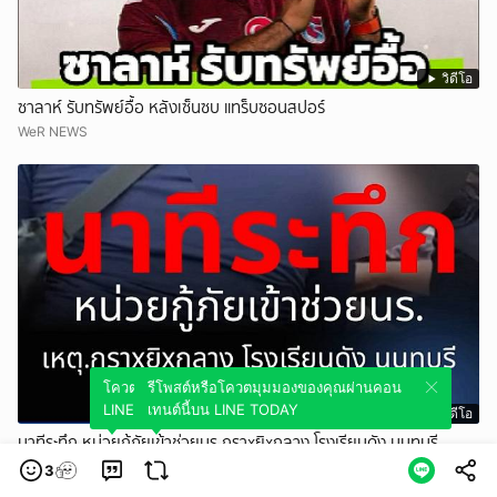
วิดีโอ
ซาลาห์ รับทรัพย์อื้อ หลังเซ็นซบ แทร็บซอนสปอร์
WeR NEWS
โควตมุมมองของคุณผ่านคอนเทนต์นี้บน
รีโพสต์หรือโควตมุมมองของคุณผ่านคอน
LINE TODAY
เทนต์นี้บน LINE TODAY
วิดีโอ
นาทีระทึก หน่วยกู้ภัยเข้าช่วยนร.กราxยิxกลาง โรงเรียนดัง นนทบุรี
สยามนิวส์
3