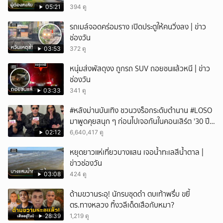
05:21
394 ดู
รถเมล์จอดคร่อมราง เปิดประตูให้คนวิ่งลง | ข่าว
ช่องวัน
03:53
372 ดู
หนุ่มส่งพัสดุงง ถูกรถ SUV ถอยชนแล้วหนี | ข่าว
ช่องวัน
03:33
341 ดู
#หลังม่านบันเทิง ชวนวงร็อกระดับตำนาน #LOSO
มาพูดคุยสนุก ๆ ก่อนไปเจอกันในคอนเสิร์ต '30 ปี
LOSO นานเท่าไรก็รอ'
02:12
6,640,417 ดู
หยุดยาวแห่เที่ยวบางแสน เจอน้ำทะเลสีน้ำตาล |
ข่าวช่องวัน
03:08
424 ดู
ด้ามขวานระอุ! นักรบชุดดำ ตบเท้าพรึ่บ ขยี้
ตร.ทางหลวง ทิ้งวลีเด็ดเสือกับหมา?
28:39
1,219 ดู