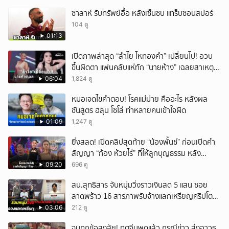
ซาลาห์ รับทรัพย์อื้อ หลังเซ็นซบ แทร็บซอนสปอร์
104 ดู
01:13
เปิดภาพล่าสุด “ลำไย ไหทองคำ” เปลี่ยนไป! อวบ
ขึ้นผิดตา แฟนคลับแห่ทัก “นายห้าง” เฉลยสาเหตุ
ชัด!
06:04
1,824 ดู
หมอเจดไขคำตอบ! โรคแม่ม่าย คืออะไร หลังผล
ชันสูตร ฮลุน โซโล่ ทำหลายคนเข้าใจผิด
01:09
1,247 ดู
ยิ่งสลด! เปิดคลิปสุดท้าย “น้องพั้นช์” ก่อนเปิดคำ
สัญญา “ก้อง ห้วยไร่” ที่ให้ลูกบุญธรรม หลัง
ลาโลก!
09:20
696 ดู
สน.สุทธิสาร จับหนุ่มวิ่งราวเงินสด 5 แสน ซอย
ลาดพร้าว 16 สารภาพรับจ้างแลกเหรียญคริปโต
ผ่านแอปฯ
03:06
212 ดู
จบทุกข้อสงสัย! ทูตจีนพูดแล้ว กรณีข่าว ส่งอาวุธ