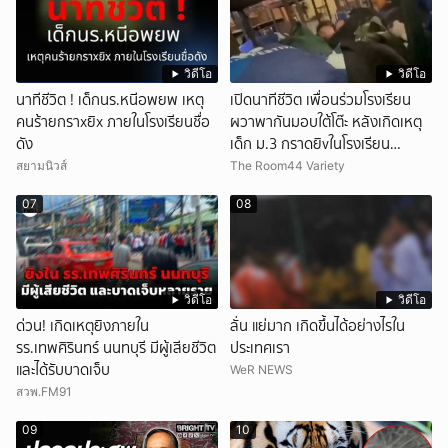
วิดีโอ
วิดีโอ
นาทีชีวิต ! เด็กนร.หนีอพยพ เหตุ
เปิดนาทีชีวิต เพื่อนร่วมโรงเรียน
คนร้ายกราxยิx ภายในโรงเรียนชื่อ
ผวาพากันมอบใต้โต๊ะ หลังเกิดเหตุ
ดัง
เด็ก ม.3 กราดยิvในโรงเรียน
เทพศิรินทร์นนท์ แบบไม่เลือกหน้า
สยามนิวส์
The Room44 Variety
เสียงปืนดังสนั่นหวั่นไหว
07
08
วิดีโอ
วิดีโอ
ด่วน! เกิดเหตุยิงภายใน
ลั่น แย่มาก เกิดขึ้นได้อย่างไรใน
รร.เทพศิรินทร์ นนทบุรี มีผู้เสียชีวิต
ประเทศเรา
และได้รับบาดเจ็บ
WeR NEWS
สวพ.FM91
09
10