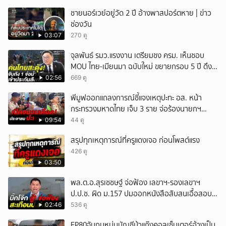
ชายนอร์เวย์อยู่วัด 2 ปี อ้างพาสปอร์ตหาย | ข่าว
ช่องวัน
03:07
270 ดู
จุลพันธ์ รมว.แรงงาน เตรียมชง ครม. เห็นชอบ
MOU ไทย-เมียนมา ฉบับใหม่ ขยายกรอบ 5 ปี ดึง
แรงงานเข้าระบบ
02:56
669 ดู
พีมูฟออกแถลงการณ์ชี้แจงเหตุปะทะ อส. หน้า
กระทรวงมหาดไทย เจ็บ 3 ราย จ่อร้องนายกฯ
ตรวจสอบ
09:54
44 ดู
สรุปทุกเหตุการณ์ที่ครูแดงเจอ ก่อนโพสต์แรง
426 ดู
03:50
พล.ต.อ.สุรเชชษฐ์ จ่อฟ้อง เลขาฯ-รองเลขาฯ
ป.ป.ช. ผิด ม.157 ปมออกหนังสือสับสนเอื้อสอบ
คดีซ้ำซ้อน
02:46
536 ดู
EP80จับกุมหนุ่มบัญชีม้าแก๊งคอลเซ็นเตอร์อ้างเป็น