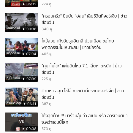
05:32
224 ดู
"ครอบครัว" ยืนยัน "ฮลุน" เสียชีวิตที่จอร์เจีย | ข่าว
ช่องวัน
09:36
340 ดู
ไหว้สวย แก๊งวัยรุ่นอิตาลี ป่วนเมือง ขอโทษ
พฤติกรรมไม่เหมาะสม | ข่าวช่องวัน
07:04
405 ดู
"คุมาโมโตะ" แผ่นดินไหว 7.1 เสียหายหนัก | ข่าว
ช่องวัน
07:39
225 ดู
ตามหา ฮลุน โซโล่ หายตัวที่ประเทศจอร์เจีย | ข่าว
ช่องวัน
06:11
387 ดู
โค้งสุดท้าย!!! มาร่วมลุ้นว่า สเปน หรือ อาร์เจนตินา
จะคว้าแชมป์โลก
00:38
573 ดู