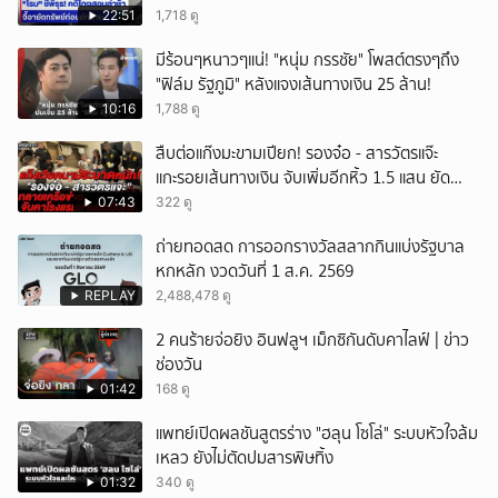
22:51
1,718 ดู
มีร้อนๆหนาวๆแน่! "หนุ่ม กรรชัย" โพสต์ตรงๆถึง
"ฟิล์ม รัฐภูมิ" หลังแจงเส้นทางเงิน 25 ล้าน!
10:16
1,788 ดู
สืบต่อแก๊งมะขามเปียก! รองจ๋อ - สารวัตรแจ๊ะ
แกะรอยเส้นทางเงิน จับเพิ่มอีกหิ้ว 1.5 แสน ยัด
สินบน
07:43
322 ดู
ถ่ายทอดสด การออกรางวัลสลากกินแบ่งรัฐบาล
หกหลัก งวดวันที่ 1 ส.ค. 2569
REPLAY
2,488,478 ดู
2 คนร้ายจ่อยิง อินฟลูฯ เม็กซิกันดับคาไลฟ์ | ข่าว
ช่องวัน
01:42
168 ดู
แพทย์เปิดผลชันสูตรร่าง "ฮลุน โซโล่" ระบบหัวใจล้ม
เหลว ยังไม่ตัดปมสารพิษทิ้ง
01:32
340 ดู