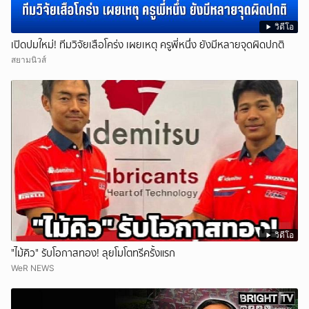
วิดีโอ
เปิดปมใหม่! ทีมวิจัยเสือโคร่ง เผยเหตุ ครูพี่หนึ่ง ยังมีหลายจุดผิดปกติ
สยามนิวส์
วิดีโอ
"ไม้คิว" รับโอกาสทอง! ลุยโมโตทรีครั้งแรก
WeR NEWS