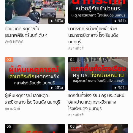
วิดีโอ
วิดีโอ
ด่วน! เกิดเหตุภายใน
นาทีระทึก หน่วยกู้ภัยเข้าช่วย
รร.เทพศิรินทร์นนท์ ดับ 4
นร.กราxยิxกลาง โรงเรียนดัง
นนทบุรี
WeR NEWS
สยามนิวส์
03
04
วิดีโอ
วิดีโอ
ผู้เห็นเหตุการณ์ เล่าเหตุก
แตกตื่นทั้งโรงเรียน ครู นร. วิ่งหนี
ราxยิxกลาง โรงเรียนดัง นนทบุรี
อลหม่าน เหตุ.กราxยิxกลาง
โรงเรียนดัง นนทบุรี
สยามนิวส์
สยามนิวส์
05
06