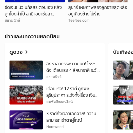
ชัดเจน! นิว นภัสสร ตอบเอง หลัง
สุนารี เผยภาพสองลูกชายสุดหล่อ
ถูกโยงคำใบ้ สามีแอบแซ่บสาว
อยู่เคียงข้างไม่ห่าง
สยามนิวส์
TeeNee.com
ข่าวและบทความยอดนิยม
ดูดวง
บันเทิงฮ
สิงหาอาถรรพ์ ตามนัด! โหรฯ
ดัง เตือนแรง 4 ลัคนาราศี ระวัง
เอาไว้ให้ดี
สยามนิวส์
เตือนแรง! 12 ราศี ถูกพิษ
สุริยุปราคา ระวังทั้งเรื่อง เงิน
งาน รัก สุขภาพ
คมชัดลึกออนไลน์
3 ราศีถึงเวลาเฉิดฉาย! ความ
สามารถเข้าตาผู้ใหญ่
Horoworld