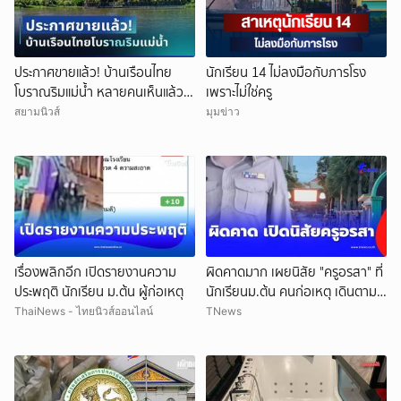
ประกาศขายแล้ว! บ้านเรือนไทย
นักเรียน 14 ไม่ลงมือกับภารโรง
โบราณริมแม่น้ำ หลายคนเห็นแล้ว
เพราะไม่ใช่ครู
จำได้ เคยเป็นฉากหนังดัง
สยามนิวส์
มุมข่าว
เรื่องพลิกอีก เปิดรายงานความ
ผิดคาดมาก เผยนิสัย "ครูอรสา" ที่
ประพฤติ นักเรียน ม.ต้น ผู้ก่อเหตุ
นักเรียนม.ต้น คนก่อเหตุ เดินตาม
หา
ThaiNews - ไทยนิวส์ออนไลน์
TNews
ยกเลิก