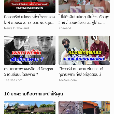
ปิดฉากรัก! แม่เกตุ หลั่งน้ำตากลาง
ไปไม่ถึงฝัน! แม่เกตุ เสียใจจบรัก ลุง
ไลฟ์ ยอมรับจบความสัมพันธ์ลุง
วิทย์ ลั่นวันหนึ่งเราจะอยู่ได้ ขอ
วิทย์
กำลังใจให้ทั้งสองฝ่าย
News In Thailand
Khaosod
ตร. เผยภาพวงจรปิด เต้ Dragon
เปิดวาร์ป หมอกาย พันธกานต์
5 เดินขึ้นบันไดสะพาน ?
กุมารแพทย์ที่หล่อที่สุดตอนนี้
TeeNee.com
TeeNee.com
10 บทความที่อยากแนะนำให้คุณ