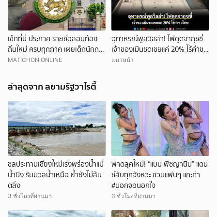
เช็กที่นี่ ประกาศ รายชื่อสอบท้อง
อุทาหรณ์พูลวิลล่า! ไฟดูดจากุซซี่
ถิ่นใหม่ ครบทุกภาค เผยเด็กนักการ
เจ้าของเมินชดเชยแค่ 20% ไร้คำขอ
เมืองดังหลุดอื้อ
โทษ
MATICHON ONLINE
แนวหน้า
ล่าสุดจาก สยามรัฐวาไรตี้
ชลประทานเชียงใหม่เร่งพร่องน้ำแม่
ฟาดลุคใหม่! “แบม พิชญานิน” แดน
น้ำปิง รับมวลน้ำเหนือ ย้ำยังไม่ล้น
ซ์สับทุกจังหวะ ชวนแฟนๆ แกะท่า
ตลิ่ง
#นอกจอนอกใจ
3 ชั่วโมงที่ผ่านมา
3 ชั่วโมงที่ผ่านมา