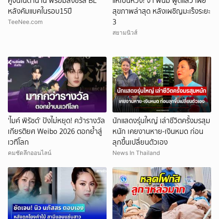
คู่จิ้นในตำนาน พร้อมลงซีรีส์ BL
แห่เป็นห่วง! จา พนม พูดแล้ว เผย
หลังคัมแบคในรอบ15ปี
สุขภาพล่าสุด หลังเผชิญมะเร็งระยะ
3
TeeNee.com
สยามนิวส์
'ไมค์ พิรัชต์' ปังไม่หยุด! คว้ารางวัล
นักแสดงรุ่นใหญ่ เล่าชีวิตครั้งมรสุม
เกียรติยศ Weibo 2026 ตอกย้ำสู่
หนัก เคยงานหาย-เงินหมด ก่อน
เวทีโลก
ลุกขึ้นเปลี่ยนตัวเอง
คมชัดลึกออนไลน์
News In Thailand