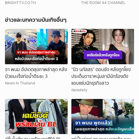
พอดี
BRIGHTTV.CO.TH
THE ROOM 44 CHANNEL
ข่าวและบทความบันเทิงอื่นๆ
จา พนม อัปเดตสุขภาพล่าสุด หลัง
“นิว นภัสสร” ตอบชัด หลังถูกโยง
ป่วยมะเร็งท่อน้ำดีระยะ 3
ประเด็นดาราหนุ่มสามีนักร้องดัง
แอบแซ่บนักธุรกิจสาว
News In Thailand
daradaily