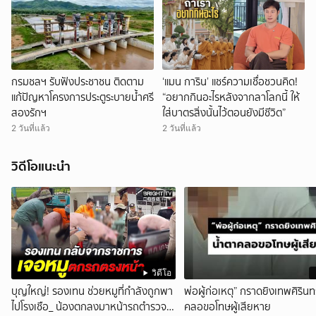
กรมชลฯ รับฟังประชาชน ติดตาม
‘แมน การิน’ แชร์ความเชื่อชวนคิด!
แก้ปัญหาโครงการประตูระบายน้ำศรี
“อยากกินอะไรหลังจากลาโลกนี้ ให้
สองรักฯ
ใส่บาตรสิ่งนั้นไว้ตอนยังมีชีวิต”
2 วันที่แล้ว
2 วันที่แล้ว
วิดีโอแนะนำ
วิดีโอ
บุญใหญ่! รองเทน ช่วยหมูที่กำลังถูกพา
พ่อผู้ก่อเหตุ” กราดยิงเทพศิรินท
ไปโรงเชือ_ น้องตกลงมาหน้ารถตำรวจ
คลอขอโทษผู้เสียหาย