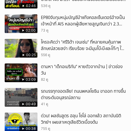
คดีซ้ำซ้อน
02:46
536 ดู
EP80จับกุมหนุ่มบัญชีม้าแก๊งคอลเซ็นเตอร์อ้างเป็น
เจ้าหน้าที่ AIS หลอกผู้เสียหายสูญเงินกว่า 2.3
ล้านบาท
02:00
73 ดู
ใครจะคิดว่า "ศรีริต้า เจนเซ่น" ที่หลายคนคุ้นภาพ
ลักษณ์สวยสง่า เรียบร้อย จะมีมุมโบ๊ะบ๊ะและโก๊ะๆ ให้
ได้อมยิ้มเหมือนกัน งานนี้ทำเอาแฟนๆ ทั้งเอ็นดูทั้ง
00:25
556 ดู
หัวเราะ
ตามหา "เด็กอเมริกัน" หายตัวจากบ้าน | ข่าวช่อง
วัน
03:09
82 ดู
รถบรรทุกจอดเสีย! ถนนพหลโยธิน ขาออก ทางขึ้น
ต่างระดับอนุสรณ์สถาน
00:49
41 ดู
ด่วน! ผลชันสูตร ฮลุน โซโล่ ออกแล้ว สถาบันนิติ
วิทย์ฯ เผยสาเหตุเสียชีวิตเบื้องต้น
00:38
755 ดู