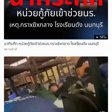
วิดีโอ
นาทีระทึก หน่วยกู้ภัยเข้าช่วยนร.กราxยิxกลาง โรงเรียนดัง นนทบุรี
สยามนิวส์