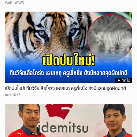
WeR NEWS
วิดีโอ
เปิดปมใหม่! ทีมวิจัยเสือโคร่ง เผยเหตุ ครูพี่หนึ่ง ยังมีหลายจุดผิดปกติ
สยามนิวส์