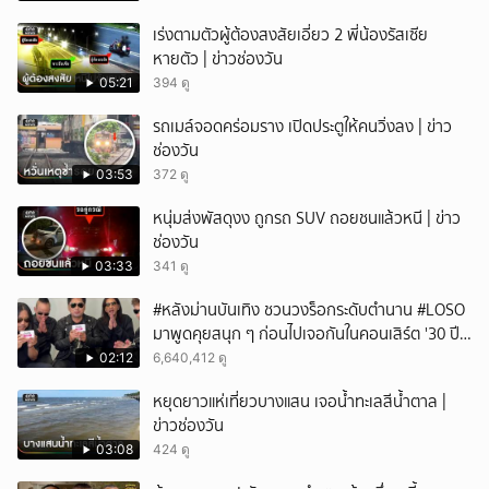
เร่งตามตัวผู้ต้องสงสัยเอี่ยว 2 พี่น้องรัสเซีย
หายตัว | ข่าวช่องวัน
05:21
394 ดู
รถเมล์จอดคร่อมราง เปิดประตูให้คนวิ่งลง | ข่าว
ช่องวัน
03:53
372 ดู
หนุ่มส่งพัสดุงง ถูกรถ SUV ถอยชนแล้วหนี | ข่าว
ช่องวัน
03:33
341 ดู
#หลังม่านบันเทิง ชวนวงร็อกระดับตำนาน #LOSO
มาพูดคุยสนุก ๆ ก่อนไปเจอกันในคอนเสิร์ต '30 ปี
LOSO นานเท่าไรก็รอ'
02:12
6,640,412 ดู
หยุดยาวแห่เที่ยวบางแสน เจอน้ำทะเลสีน้ำตาล |
ข่าวช่องวัน
03:08
424 ดู