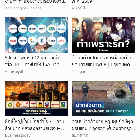
ขายทำกำไร จับตาตัวเลขจ้างงาน
พ.ศ. 2569
สหรัฐ
The Bangkok Insight
พ.พาทินี
5 โบรกอัพเกรด 12 บจ. แนะนำ
ย้อนคดี นักโทษประหารที่สวยที่สุด
“ซื้อ” PTT เคาะเป้าใหม่ 45 บาท
ยอมตายแทนแฟนหนุ่ม รักคนผิด
ชีวิตดิ่งเหว
ข่าวหุ้นธุรกิจ
Thaiger
ยักษ์ใหญ่น้ำมันโกยกำไร 3.1 ล้าน
ด่วน! น่ากลัวมาก หลุมยุบยักษ์ผุด
ล้านบาท หลังสงครามสหรัฐฯ–
ขอนแก่น 7 จุดรวด พื้นดินยังทรุด
อิหร่านดันราคาพลังงานพุ่ง
ไม่หยุด ชาวบ้านผวาหนัก
Businesstoday
สยามนิวส์