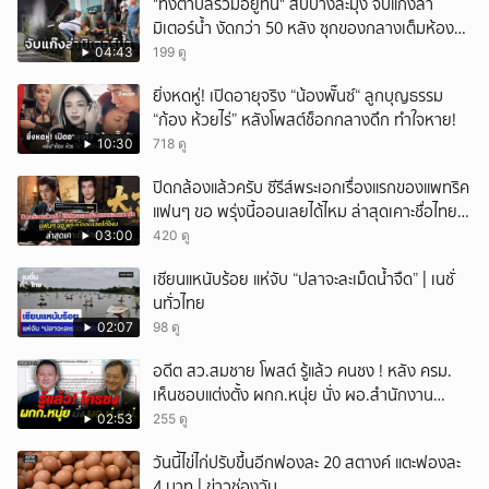
"ทั้งตำบลรวมอยู่ที่นี่" สืบบางละมุง จับแก๊งล่า
มิเตอร์น้ำ งัดกว่า 50 หลัง ซุกของกลางเต็มห้อง
สารภาพขายหาเงินซื้อยา จ.ชลบุรี
04:43
199 ดู
ยิ่งหดหู่! เปิดอายุจริง “น้องพั๊นซ์“ ลูกบุญธรรม
“ก้อง ห้วยไร่” หลังโพสต์ช็อกกลางดึก ทำใจหาย!
10:30
718 ดู
ปิดกล้องแล้วครับ ซีรีส์พระเอกเรื่องแรกของแพทริค
แฟนๆ ขอ พรุ่งนี้ออนเลยได้ไหม ล่าสุดเคาะชื่อไทย
แล้ว
03:00
420 ดู
เซียนแหนับร้อย แห่จับ “ปลาจะละเม็ดน้ำจืด” | เนชั่
นทั่วไทย
02:07
98 ดู
อดีต สว.สมชาย โพสต์ รู้แล้ว คนชง ! หลัง ครม.
เห็นชอบแต่งตั้ง ผกก.หนุ่ย นั่ง ผอ.สำนักงาน
ป.ย.ป.
02:53
255 ดู
วันนี้ไข่ไก่ปรับขึ้นอีกฟองละ 20 สตางค์ แตะฟองละ
4 บาท | ข่าวช่องวัน