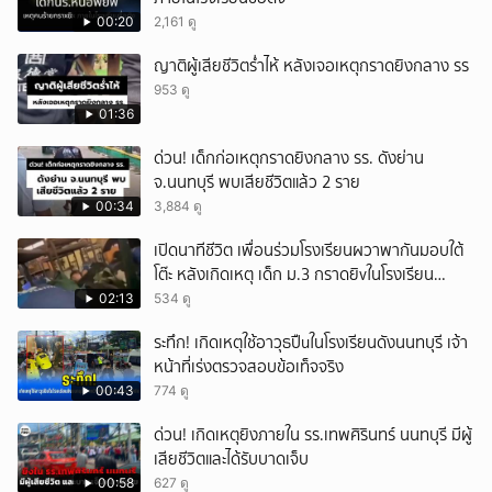
00:20
2,161 ดู
ญาติผู้เสียชีวิตร่ำไห้ หลังเจอเหตุกราดยิงกลาง รร
953 ดู
01:36
ด่วน! เด็กก่อเหตุกราดยิงกลาง รร. ดังย่าน
จ.นนทบุรี พบเสียชีวิตแล้ว 2 ราย
00:34
3,884 ดู
เปิดนาทีชีวิต เพื่อนร่วมโรงเรียนผวาพากันมอบใต้
โต๊ะ หลังเกิดเหตุ เด็ก ม.3 กราดยิvในโรงเรียน
เทพศิรินทร์นนท์ แบบไม่เลือกหน้า เสียงปืนดังสนั่น
02:13
534 ดู
หวั่นไหว
ระทึก! เกิดเหตุใช้อาวุธปืuในโรงเรียนดังนนทบุรี เจ้า
หน้าที่เร่งตรวจสอบข้อเท็จจริง
00:43
774 ดู
ด่วน! เกิดเหตุยิงภายใน รร.เทพศิรินทร์ นนทบุรี มีผู้
เสียชีวิตและได้รับบาดเจ็บ
00:58
627 ดู