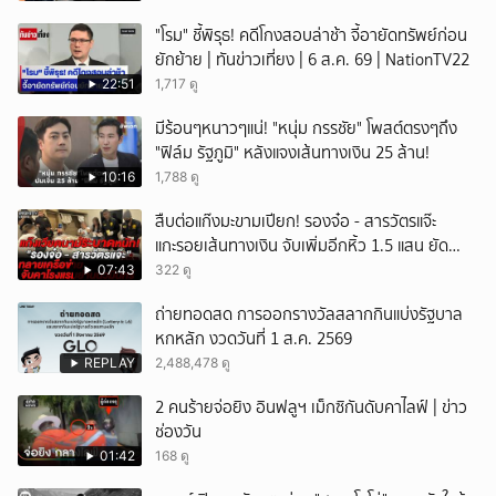
"โรม" ชี้พิรุธ! คดีโกงสอบล่าช้า จี้อายัดทรัพย์ก่อน
ยักย้าย | ทันข่าวเที่ยง | 6 ส.ค. 69 | NationTV22
22:51
1,717 ดู
มีร้อนๆหนาวๆแน่! "หนุ่ม กรรชัย" โพสต์ตรงๆถึง
"ฟิล์ม รัฐภูมิ" หลังแจงเส้นทางเงิน 25 ล้าน!
10:16
1,788 ดู
สืบต่อแก๊งมะขามเปียก! รองจ๋อ - สารวัตรแจ๊ะ
แกะรอยเส้นทางเงิน จับเพิ่มอีกหิ้ว 1.5 แสน ยัด
สินบน
07:43
322 ดู
ถ่ายทอดสด การออกรางวัลสลากกินแบ่งรัฐบาล
หกหลัก งวดวันที่ 1 ส.ค. 2569
REPLAY
2,488,478 ดู
2 คนร้ายจ่อยิง อินฟลูฯ เม็กซิกันดับคาไลฟ์ | ข่าว
ช่องวัน
01:42
168 ดู