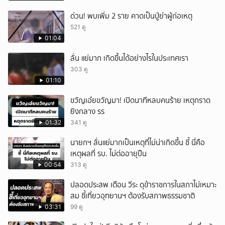
ด่วน! พบเพิ่ม 2 ราย คาดเป็นปู่ย่าผู้ก่อเหตุ
521 ดู
01:04
ลั่น แย่มาก เกิดขึ้นได้อย่างไรในประเทศเรา
303 ดู
01:10
ขวัญเอ๋ยขวัญมา! เปิดนาทีหลบคนร้าย เหตุกราด
ยิงกลาง รร
01:32
341 ดู
นายกฯ ลั่นแย่มากเป็นเหตุที่ไม่น่าเกิดขึ้น ชี้ นี่คือ
เหตุผลที่ รบ. ไม่ต่ออายุปืน
00:54
313 ดู
ปลอดประสพ เตือน วีระ ดุข้าราชการในสภาไม่เหมาะ
สม ชี้เที่ยวอุทยานฯ ต้องรับสภาพธรรมชาติ
03:31
99 ดู