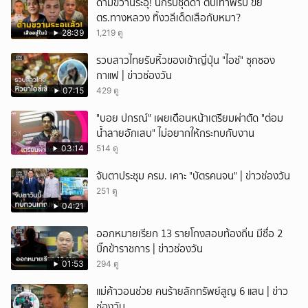
ด้ามขวานระอุ! นักรบชุดดำ ตบเท้าพรึ่บ ขยี้
ตร.ทางหลวง ทิ้งวลีเด็ดเสือกับหมา?
28:39
1,219 ดู
รวบสาวไทยรับหิ้วของเข้าญี่ปุ่น "ไอซ์" ซุกซอง
กาแฟ | ข่าวช่องวัน
07:15
429 ดู
"บอย ปกรณ์" เผยเดือนหน้าเตรียมผ่าตัด "ต่อม
น้ำลายอักเสบ" ไม่อยากให้กระทบกับงาน
03:14
514 ดู
จับตาประชุม ครม. เคาะ "บัตรคนจน" | ข่าวช่องวัน
251 ดู
04:21
ออกหมายเรียก 13 รายโกงสอบท้องถิ่น มีชื่อ 2
บิ๊กข้าราชการ | ข่าวช่องวัน
01:53
294 ดู
แม่ค้าวอนช่วย คนร้ายลักทรัพย์สูญ 6 แสน | ข่าว
ช่องวัน