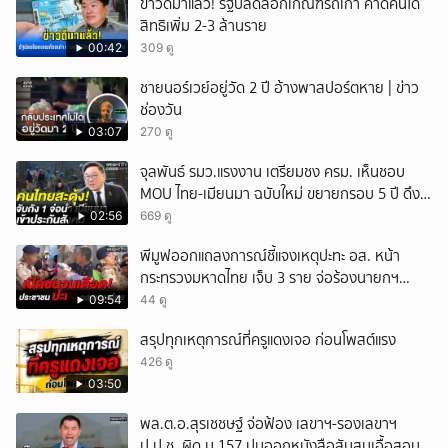
ข่าวดีมาแล้ว! รัฐปลดล็อกเกณฑ์รถเก่า คาดคนได้
สิทธิเพิ่ม 2-3 ล้านราย
00:42
309 ดู
ชายนอร์เวย์อยู่วัด 2 ปี อ้างพาสปอร์ตหาย | ข่าว
ช่องวัน
03:07
270 ดู
จุลพันธ์ รมว.แรงงาน เตรียมชง ครม. เห็นชอบ
MOU ไทย-เมียนมา ฉบับใหม่ ขยายกรอบ 5 ปี ดึง
แรงงานเข้าระบบ
02:56
669 ดู
พีมูฟออกแถลงการณ์ชี้แจงเหตุปะทะ อส. หน้า
กระทรวงมหาดไทย เจ็บ 3 ราย จ่อร้องนายกฯ
ตรวจสอบ
09:54
44 ดู
สรุปทุกเหตุการณ์ที่ครูแดงเจอ ก่อนโพสต์แรง
426 ดู
03:50
พล.ต.อ.สุรเชชษฐ์ จ่อฟ้อง เลขาฯ-รองเลขาฯ
ป.ป.ช. ผิด ม.157 ปมออกหนังสือสับสนเอื้อสอบ