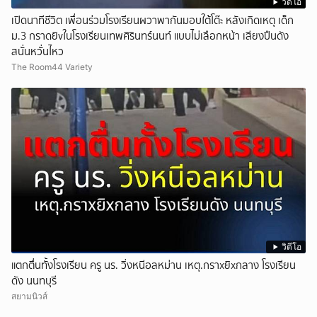
วิดีโอ
เปิดนาทีชีวิต เพื่อนร่วมโรงเรียนผวาพากันมอบใต้โต๊ะ หลังเกิดเหตุ เด็ก
ม.3 กราดยิvในโรงเรียนเทพศิรินทร์นนท์ แบบไม่เลือกหน้า เสียงปืนดัง
สนั่นหวั่นไหว
The Room44 Variety
วิดีโอ
แตกตื่นทั้งโรงเรียน ครู นร. วิ่งหนีอลหม่าน เหตุ.กราxยิxกลาง โรงเรียน
ดัง นนทบุรี
สยามนิวส์