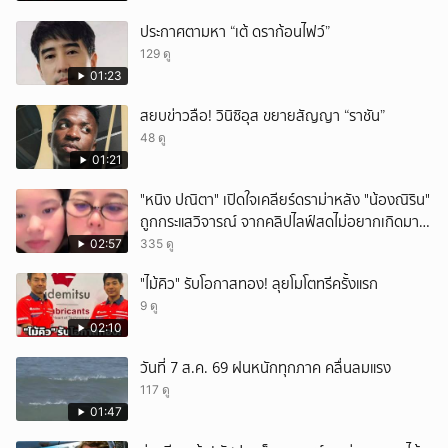
ประกาศตามหา “เต้ ดราก้อนไฟว์”
129 ดู
01:23
สยบข่าวลือ! วินิซิอุส ขยายสัญญา “ราชัน”
48 ดู
01:21
"หนิง ปณิตา" เปิดใจเคลียร์ดราม่าหลัง "น้องณิริน"
ถูกกระแสวิจารณ์ จากคลิปไลฟ์สดไม่อยากเกิดมา
หน้าเหมือนพ่อ
02:57
335 ดู
"ไม้คิว" รับโอกาสทอง! ลุยโมโตทรีครั้งแรก
9 ดู
02:10
วันที่ 7 ส.ค. 69 ฝนหนักทุกภาค คลื่นลมแรง
117 ดู
01:47