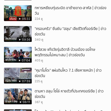
ทหารเหยียบทุ่นระเบิด ขาซ้ายขาด-สาหัส | ข่าวช่อง
วัน
05:32
224 ดู
"ครอบครัว" ยืนยัน "ฮลุน" เสียชีวิตที่จอร์เจีย | ข่าว
ช่องวัน
09:36
340 ดู
ไหว้สวย แก๊งวัยรุ่นอิตาลี ป่วนเมือง ขอโทษ
พฤติกรรมไม่เหมาะสม | ข่าวช่องวัน
07:04
405 ดู
"คุมาโมโตะ" แผ่นดินไหว 7.1 เสียหายหนัก | ข่าว
ช่องวัน
07:39
225 ดู
ตามหา ฮลุน โซโล่ หายตัวที่ประเทศจอร์เจีย | ข่าว
ช่องวัน
06:11
387 ดู