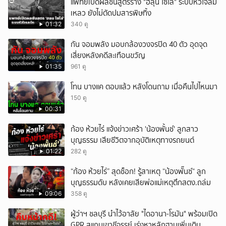
แพทย์เปิดผลชันสูตรร่าง "ฮลุน โซโล่" ระบบหัวใจล้ม
เหลว ยังไม่ตัดปมสารพิษทิ้ง
01:32
340 ดู
กัน จอมพลัง มอบกล้องวงจรปิด 40 ตัว อุดจุด
เสี่ยงหลังคดีสะเทือนขวัญ
01:35
961 ดู
โทน บางแค ตอบแล้ว หลังโดนถาม เมื่อคืนไปไหนมา
150 ดู
00:31
ก้อง ห้วยไร่ แจ้งข่าวเศร้า 'น้องพั้นช์' ลูกสาว
บุญธรรม เสียชีวิตจากอุบัติเหตุทางรถยนต์
01:22
282 ดู
“ก้อง ห้วยไร่” สุดช็อก! รู้สาเหตุ “น้องพั๊นซ์“ ลูก
บุญธรรมดับ หลังเคยเสียพ่อแม่เหตุตึกสตง.ถล่ม
09:06
358 ดู
ผู้ว่าฯ ชลบุรี นำไว้อาลัย "ไดอานา-โรมัน" พร้อมเปิด
GPR สแกนเขาชีจรรย์ เร่งหาหลักฐานเพิ่มเติม