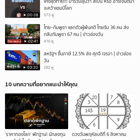
โค้งสุดท้าย!!! มาร่วมลุ้นว่า สเปน หรือ อาร์เจนตินา
จะคว้าแชมป์โลก
00:38
573 ดู
ไทย–กัมพูชา แลกตัวผู้พ้นคดี ไทยรับ 36 คน ส่ง
กลับกัมพูชา 67 คน | ข่าวช่องวัน
02:41
416 ดู
สหรัฐฯ ขึ้นภาษี 12.5% ส่ง ศุภจี เจรจา | ข่าวช่อง
วัน
03:30
292 ดู
10 บทความที่อยากแนะนำให้คุณ
‘ราคาทองโลก’ พักฐาน! นักลงทุน
ดวงวันพฤหัสบดีที่ 6 สิงหาคม