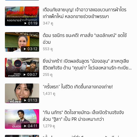
เตือนภัยสายบุญ! เจ้าอาวาสแฉขบวนการผ้าไตร
เก่าแพ็กใหม่ หลอกขายช่วงเข้าพรรษา
01:19
347 ดู
ต้อม รชนีกร ชนะคดี! ศาลสั่ง "เลอลักษณ์" ชดใช้
อ่วม
03:12
553 ดู
ยิ่งน่าเศร้า! เปิดผลชันสูตร "น้องฮลุน" สาเหตุเสีย
ชีวิตแท้จริง ด้าน "คุณย่า" โชว์เลขหลานรัก-ทะเบียน
รถเคลื่อนร่าง!
09:07
255 ดู
“ครั้งแรก” ในชีวิต เกิดขึ้นกลางกองถ่าย!
1,431 ดู
01:13
"กัน นภัทร" ติดใจสายมัทฉะ เล็งเปิดร้านจริงจัง
ส่วน "ฐิสา" เป็น PR น่าจะเหมาะกว่า
04:11
1,279 ดู