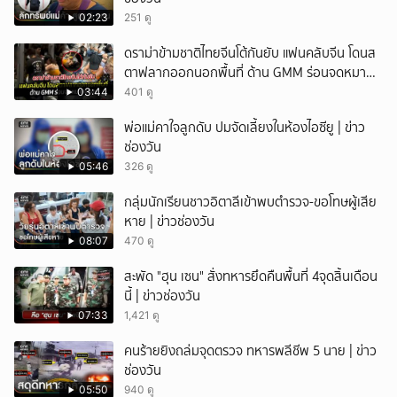
02:23
251 ดู
ดราม่าข้ามชาติไทยจีนโต้กันยับ แฟนคลับจีน โดนส
ตาฟลากออกนอกพื้นที่ ด้าน GMM ร่อนจดหมาย
แถลง
03:44
401 ดู
พ่อแม่คาใจลูกดับ ปมจัดเลี้ยงในห้องไอซียู | ข่าว
ช่องวัน
05:46
326 ดู
กลุ่มนักเรียนชาวอิตาลีเข้าพบตำรวจ-ขอโทษผู้เสีย
หาย | ข่าวช่องวัน
08:07
470 ดู
สะพัด "ฮุน เซน" สั่งทหารยึดคืนพื้นที่ 4จุดสิ้นเดือน
นี้ | ข่าวช่องวัน
07:33
1,421 ดู
คนร้ายยิงถล่มจุดตรวจ ทหารพลีชีพ 5 นาย | ข่าว
ช่องวัน
05:50
940 ดู