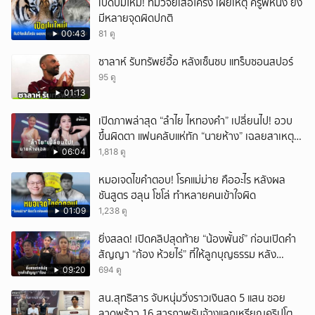
เปิดปมใหม่! ทีมวิจัยเสือโคร่ง เผยเหตุ ครูพี่หนึ่ง ยัง
มีหลายจุดผิดปกติ
00:43
81 ดู
ซาลาห์ รับทรัพย์อื้อ หลังเซ็นซบ แทร็บซอนสปอร์
95 ดู
01:13
เปิดภาพล่าสุด “ลำไย ไหทองคำ” เปลี่ยนไป! อวบ
ขึ้นผิดตา แฟนคลับแห่ทัก “นายห้าง” เฉลยสาเหตุ
ชัด!
06:04
1,818 ดู
หมอเจดไขคำตอบ! โรคแม่ม่าย คืออะไร หลังผล
ชันสูตร ฮลุน โซโล่ ทำหลายคนเข้าใจผิด
01:09
1,238 ดู
ยิ่งสลด! เปิดคลิปสุดท้าย “น้องพั้นช์” ก่อนเปิดคำ
สัญญา “ก้อง ห้วยไร่” ที่ให้ลูกบุญธรรม หลัง
ลาโลก!
09:20
694 ดู
สน.สุทธิสาร จับหนุ่มวิ่งราวเงินสด 5 แสน ซอย
ลาดพร้าว 16 สารภาพรับจ้างแลกเหรียญคริปโต