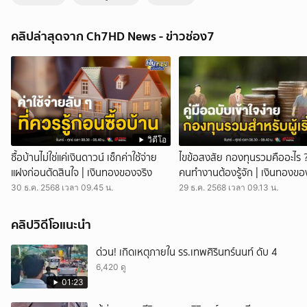
คุณพระช่วย หนุ่มชาวต่างชาติ ขี่รถมอเตอร์ไซค์ตกบ่อกลางวัด | ข่าวเย็น
ประเด็นร้อน
คลิปล่าสุดจาก Ch7HD News - ข่าวช่อง7
ข่าวเย็นประเด็นร้อน - คู่รักชาวต่างชาติขี่รถจักรยานยนต์มาเที่ยววัด จังหวะ
ที่แฟนสาวลงไปถ่ายรูป ชายหนุ่มจึงกลับรถ แต่ตกลงไปในบ่อน้ำทั้งคนทั้งรถ
คุณพระช่วยของแท้ ! นักท่องเที่ยวชาวต่างชาติขี่รถจักรยานยนต์พุ่งลง
บ่อน้ำหลวงปู่ทวด ในวัดใหม่สำราญ อำเภอบางละมุง จังหวัดชลบุรี เล่นเอา
ญาติโยม และพระ ที่กำลังเตรียมงานบุญกฐินรีบมาช่วยกันใหญ่ เรียกว่าช่วย
ไป ขำไป เพราะใครจะไปคิดว่าในวัดแท้ ๆ จะมีใครขี่รถตกบ่อเล็ก ๆ แบบนี้
นางสาวกัลยา โหมดทอง เจ้าของโพสต์ เปิดเผยว่า เหตุการณ์เกิดขึ้นเมื่อวันที่
12 ตุลาคมที่ผ่านมา ชายชาวต่างชาติคนนี้ขี่รถจักรยานยนต์มาพร้อมแฟน
วิดีโอ
สาว ระหว่างนั้นแฟนสาวลงไปถ่ายรูปพระ ส่วนฝ่ายชายกำลังกลับรถ
ซื้อบ้านไม่ใช่แค่เงินดาวน์ เช็กค่าใช้จ่าย
ไขข้อสงสัย กองทุนรวมคืออะไร 
จักรยานยนต์ และพลาดไหลพรวดลงไปในบ่อน้ำ แม้แต่แฟนสาวยังขำไปด้วย
แฝงก่อนตัดสินใจ | เงินทองของจริง
คนทำงานต้องรู้จัก | เงินทองขอ
ชายชาวต่างชาติไม่ได้รับบาดเจ็บ และชดใช้ค่าเสียหายที่เกิดขึ้นกับเจ้าของ
30 ธ.ค. 2568 เวลา 09.45 น.
29 ธ.ค. 2568 เวลา 09.13 น.
รถเช่าแล้ว กดติดตามช่อง CH7HD News ได้ที่ :
https://cutt.ly/YTch7hdnews ติดตามข่าวสารเพิ่มเติมได้ที่ :
https://news.ch7.com #ข่าวเย็นประเด็นร้อน #ข่าวช่อง7
คลิปวิดีโอแนะนำ
#CH7HDNEWS ติดตาม CH7HD News และ TERO Digital ได้ที่ :
https://linktr.ee/ch7hdnews_tero
ด่วน! เกิดเหตุภายใน รร.เทพศิรินทร์นนท์ ดับ 4
6,420 ดู
01:23