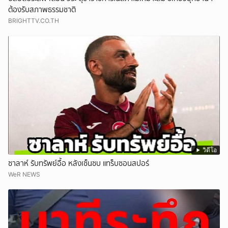
ต้องรับสภาพธรรมชาติ
BRIGHTTV.CO.TH
วิดีโอ
ซาลาห์ รับทรัพย์อื้อ หลังเซ็นซบ แทร็บซอนสปอร์
WeR NEWS