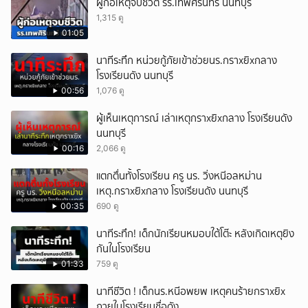
ผู้ก่อเหตุจบชีวิต รร.เทพศิรินทร์ นนทบุรี
1,315 ดู
01:05
นาทีระทึก หน่วยกู้ภัยเข้าช่วยนร.กราxยิxกลาง
โรงเรียนดัง นนทบุรี
00:56
1,076 ดู
ผู้เห็นเหตุการณ์ เล่าเหตุกราxยิxกลาง โรงเรียนดัง
นนทบุรี
00:16
2,066 ดู
แตกตื่นทั้งโรงเรียน ครู นร. วิ่งหนีอลหม่าน
เหตุ.กราxยิxกลาง โรงเรียนดัง นนทบุรี
00:35
690 ดู
นาทีระทึก! เด็กนักเรียนหมอบใต้โต๊ะ หลังเกิดเหตุยิง
กันในโรงเรียน
01:33
759 ดู
นาทีชีวิต ! เด็กนร.หนีอพยพ เหตุคนร้ายกราxยิx
ภายในโรงเรียนชื่อดัง