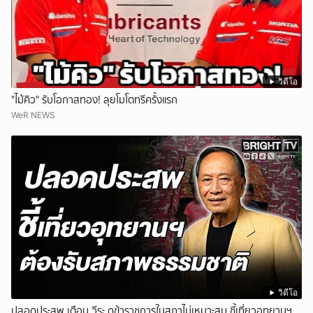
วิดีโอ
"ไม้คิว" รับโอกาสทอง! ลุยโมโตทรีครั้งแรก
WeR NEWS
วิดีโอ
ปลอดประสพ เตือน วีระ ดุข้าราชการในสภาไม่เหมาะสม ชี้เที่ยวอุทยานฯ