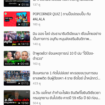
ยกเลิก
01:16
137 ดู
POPCORNER QUIZ | ถามป็อปตอบปั๊บ กับ
#ALALA
02:17
160 ดู
มิน ออง ไลง์ ประธานาธิบดีเมียนมา เยือนไทยอย่าง
เป็นทางการ อนุทิน หนุนส่งเสริมสันติภาพ
เสถียรภาพชายแดน
14:13
140 ดู
ป้าพูดแล้ว! ย้อนเหตุการณ์ 10 ปี ปม "ไอ้ป๋อง-
ตำรวจ"
00:48
163 ดู
สืบนครบาล 1 กัดไม่ปล่อย! แกะรอยขบวนการขน
ยาเสพติด จับผู้ต้องหา 4 ราย ยึดไอซ์ น้ำหนักกว่า
300 กก. ก่อนเข้ากลางกรุง
01:13
423 ดู
อ.วีระ ขอโทษ! ถ้าทำอะไรผิด ยินดีแก้ไขยินดีเยียวยา
กรมอุทยาน ยันไปจริง คาดปี 59 หรือ ปี 60 ก่อน
ปิดให้พัก
12:50
504 ดู