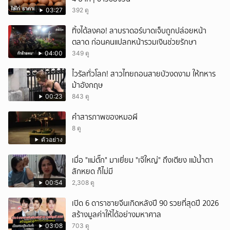
03:27
392 ดู
ทิ้งได้ลงคอ! ลาบราดอร์บาดเจ็บถูกปล่อยหน้า
ตลาด ก่อนคนแปลกหน้ารวมเงินช่วยรักษา
04:00
349 ดู
ไวรัลทั่วโลก! สาวไทยถอนสายบัวงดงาม ให้ทหาร
ม้าอังกฤษ
00:23
843 ดู
คำสารภาพของหมอผี
8 ดู
ตัวอย่าง
เมื่อ "แม่ตั๊ก" มาเยี่ยม "เจ๊ใหญ่" ถึงเตียง แม้น้ำตา
สักหยด ก็ไม่มี
00:54
2,308 ดู
เปิด 6 ดาราชายจีนเกิดหลังปี 90 รวยที่สุดปี 2026
สร้างมูลค่าให้ได้อย่างมหาศาล
03:08
703 ดู