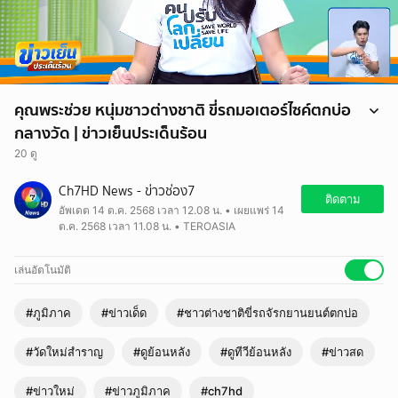
คุณพระช่วย หนุ่มชาวต่างชาติ ขี่รถมอเตอร์ไซค์ตกบ่อ
กลางวัด | ข่าวเย็นประเด็นร้อน
20 ดู
Ch7HD News - ข่าวช่อง7
ติดตาม
อัพเดต 14 ต.ค. 2568 เวลา 12.08 น. • เผยแพร่ 14
ต.ค. 2568 เวลา 11.08 น. • TEROASIA
เล่นอัตโนมัติ
#ภูมิภาค
#ข่าวเด็ด
#ชาวต่างชาติขี่รถจัรกยานยนต์ตกบ่อ
#วัดใหม่สำราญ
#ดูย้อนหลัง
#ดูทีวีย้อนหลัง
#ข่าวสด
#ข่าวใหม่
#ข่าวภูมิภาค
#ch7hd