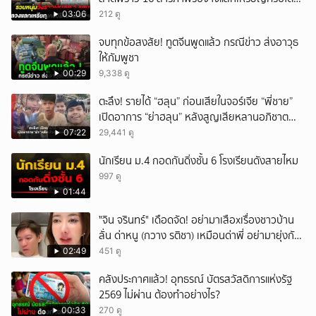
ผ่านแอปฯ
03:06
212 ดู
จบทุกข้อสงสัย! ทูตจีนพูดแล้ว กรณีข่าว ส่งอาวุธ
ให้กัมพูชา
00:29
9,338 ดู
ตะลึง! รายได้ “ฮลุน” ก่อนเสียในจอร์เจีย “พี่ชาย”
เปิดอาการ “ย่าฮลุน” หลังสูญเสียหลานอภิชาต
บุตร!
07:22
29,441 ดู
นักเรียน ม.4 กอดกันดิ่งชั้น 6 โรงเรียนดังสายไหม
997 ดู
01:44
ั่"จิน จรินทร์" เดือดจัด! อย่ามาเสือxเรื่องชาวบ้าน
ลั่น ด่าหนู (กวาง รติชา) เหมือนด่าพี่ อย่ามายุ่งกับ
คนของผม จบ!!!
02:49
451 ดู
คลังประกาศแล้ว! อุทธรณ์ บัตรสวัสดิการแห่งรัฐ
2569 ไม่ผ่าน ต้องทำอย่างไร?
00:33
270 ดู