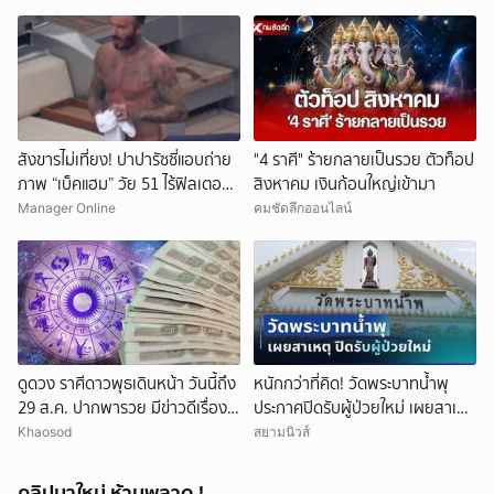
สังขารไม่เที่ยง! ปาปารัซซี่แอบถ่าย
"4 ราศี" ร้ายกลายเป็นรวย ตัวท็อป
ภาพ “เบ็คแฮม” วัย 51 ไร้ฟิลเตอร์
สิงหาคม เงินก้อนใหญ่เข้ามา
เผยให้เห็นผมบาง-ศีรษะล้าน
Manager Online
คมชัดลึกออนไลน์
ดูดวง ราศีดาวพุธเดินหน้า วันนี้ถึง
หนักกว่าที่คิด! วัดพระบาทน้ำพุ
29 ส.ค. ปากพารวย มีข่าวดีเรื่อง
ประกาศปิดรับผู้ป่วยใหม่ เผยสาเหตุ
เงิน-ค้าขาย
สุดสะเทือนใจ
Khaosod
สยามนิวส์
คลิปมาใหม่ ห้ามพลาด !