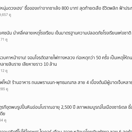
“หนุ่มดวงเฮง” ซื้อของเก่าจากซาเล้ง 800 บาท! สุดท้ายตะลึง ชีวิตพลิก ฟ้าประ
9,657 ดู
ยศชนัน นำคลี่คลายเหตุโรงเรียน เข็นมาตรฐานความปลอดภัยโรงเรียนแห่งชาติ 
171 ดู
รวบคาหน้างาน! จอมโจรตัดสายไฟทางหลวง ก่อเหตุกว่า 50 ครั้ง เป็นเหตุให้ถ
หลายสิบราย เสียหายราว 10 ล้าน
112 ดู
ไฟไหม้! ร้านอาหาร ถนนพรานนก-พุทธมณฑล สาย 4 เบื้องต้นมีผู้บาดเจ็บหล
285 ดู
ตุรกีขุดพบรูปปั้นหินอ่อนโบราณอายุ 2,500 ปี สภาพสมบูรณ์ในเมืองซาร์เดส ชี
เดีย
64 ดู