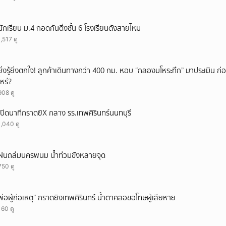
ยกเลิก
นักเรียน ม.4 กอดกันดิ่งชั้น 6 โรงเรียนดังสายไหม
1,517 ดู
ยิ่งรู้ยิ่งตกใจ! ลูกค้าเดินทางกว่า 400 กม. หอบ “กลองมโหระทึก” มาประเมิน ก
ไหร่?
908 ดู
เปิดนาทีกราดยิX กลาง รร.เทพศิรินทร์นนทบุรี
1,040 ดู
ฝนถล่มนครพนม น้ำท่วมขังหลายจุด
750 ดู
พ่อผู้ก่อเหตุ” กราดยิงเทพศิรินทร์ น้ำตาคลอขอโทษผู้เสียหาย
160 ดู