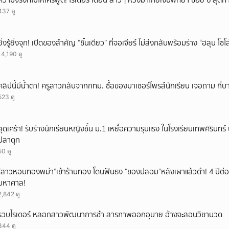
ความจริงที่ไม่ให้ใครพูด! ไรเดอร์ เตือน สาวๆ หวังมาโกยเงินพัทยา ซอย 6 สุดท
437 ดู
ยิ่งรู้ยิ่งจุก! เปิดของสำคัญ “ชิ้นเดียว” ที่จอเจียร์ ไม่ส่งกลับพร้อมร่าง “ฮลุน โซ
14,190 ดู
คลิปนี้มีน้ำตา! ครูสาวกลับจากกทม. ซื้อของมาเซอร์ไพรส์นักเรียน เจอถาม กี่
523 ดู
สุดเศร้า! รับร่างนักเรียนหญิงชั้น ม.1 เหยื่อความรุนแรง ในโรงเรียนเทพศิรินทร์ 
ปลาดุก
50 ดู
“สาวหอบทองพม่า”เข้าร้านทอง โดนฟันธง “ของปลอม”หลังเผาแล้วดำ! 4 ปีต่อม
มหาศาล!
2,842 ดู
รวบไรเดอร์ หลอกสาวพัฒนาการช้า สารภาพออกอุบาย อ้างจะสอนวิชานวด
344 ดู