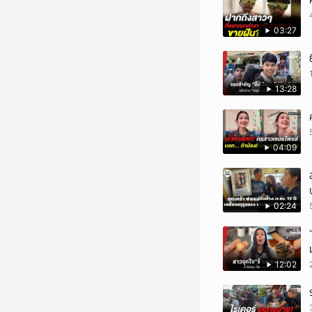
03:27
13:28
04:09
02:24
12:02