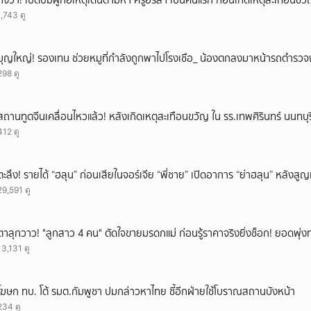
ถึงว่า! เปิดปมผู้ก่อเหตุเดินตามหา ครูอรสา เป็นคนแรก ก่อนเกิดเหตุสะเทือนขว
1,743 ดู
บุญใหญ่! รองเทน ช่วยหมูที่กำลังถูกพาไปโรงเชือ_ น้องตกลงมาหน้ารถตำรวจ
298 ดู
สถานทูตจีนเคลื่อนไหวแล้ว! หลังเกิดเหตุสะเทือนขวัญ ใน รร.เทพศิรินทร์ นนทบุร
412 ดู
ตะลึง! รายได้ “ฮลุน” ก่อนเสียในจอร์เจีย “พี่ชาย” เปิดอาการ “ย่าฮลุน” หลังส
29,591 ดู
ตาลุกวาว! "ลูกสาว 4 คน" ตัดใจขายมรดกแม่ ก่อนรู้ราคาจริงยิ่งช็อก! ยอดพุ่งทะ
13,131 ดู
โฆษก ทบ. โต้ รมต.กัมพูชา ปมกล่าวหาไทย ชี้อีกฝ่ายใช้โบราณสถานบังหน้า
234 ดู