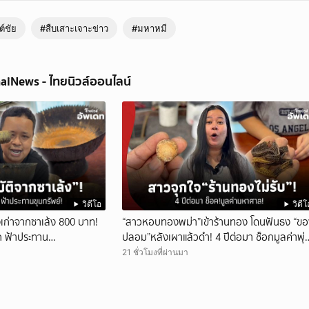
ต์ชัย
#สืบเสาะเจาะข่าว
#มหาหมี
aiNews - ไทยนิวส์ออนไลน์
วิดีโอ
วิดีโ
งเก่าจากซาเล้ง 800 บาท!
“สาวหอบทองพม่า”เข้าร้านทอง โดนฟันธง “ข
ิก ฟ้าประทาน
ปลอม”หลังเผาแล้วดำ! 4 ปีต่อมา ช็อกมูลค่าพุ่
มหาศาล!
21 ชั่วโมงที่ผ่านมา