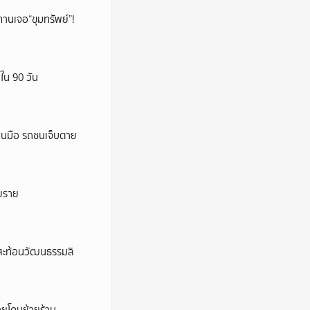
ทานเจอ“ขุมทรัพย์”!
ใน 90 วัน
นนมือ รถชนเจ็บตาย
ายราย
้สะท้อนวัฒนธรรมลิ