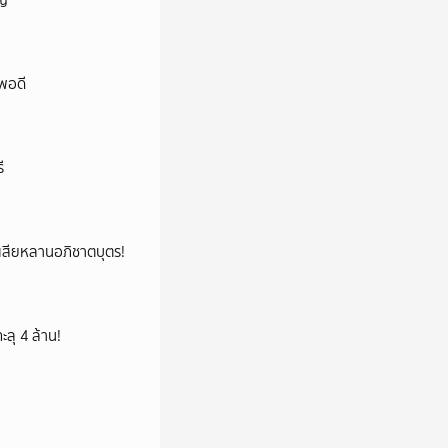
ัญ
พอดี
ี
ูญเสียหลานอภิชาตบุตร!
ลุ 4 ล้าน!