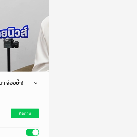
นา จ่อขย้ำ!
่อขย้ำ! สำนักพุทธ
ติดตาม