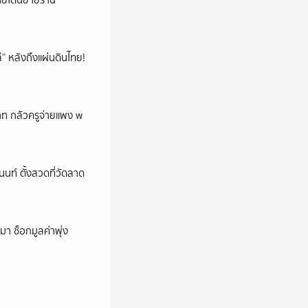
้ายโดนย้ายร้าน
โล่” หลังถึงแผ่นดินไทย!
บาท กลัวครูจ่ายแพง w
นนท์ ตั้งสวดที่วัดลาด
า ช็อกมูลค่าพุ่ง