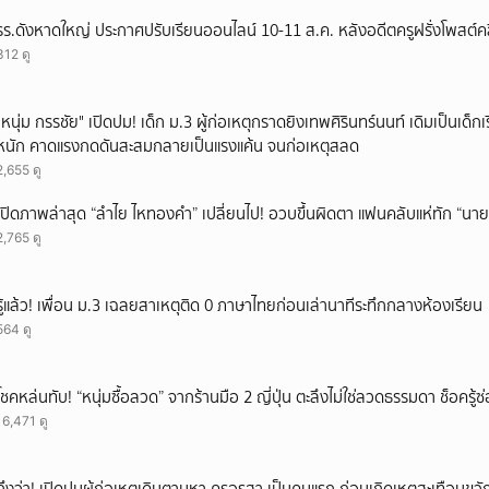
รร.ดังหาดใหญ่ ประกาศปรับเรียนออนไลน์ 10-11 ส.ค. หลังอดีตครูฝรั่งโพสต์คลิ
312 ดู
"หนุ่ม กรรชัย" เปิดปม! เด็ก ม.3 ผู้ก่อเหตุกราดยิงเทพศิรินทร์นนท์ เดิมเป็นเด็กเร
หนัก คาดแรงกดดันสะสมกลายเป็นแรงแค้น จนก่อเหตุสลด
2,655 ดู
เปิดภาพล่าสุด “ลำไย ไหทองคำ” เปลี่ยนไป! อวบขึ้นผิดตา แฟนคลับแห่ทัก “นาย
2,765 ดู
รู้แล้ว! เพื่อน ม.3 เฉลยสาเหตุติด 0 ภาษาไทยก่อนเล่านาทีระทึกกลางห้องเรียน
564 ดู
โชคหล่นทับ! “หนุ่มซื้อลวด” จากร้านมือ 2 ญี่ปุ่น ตะลึงไม่ใช่ลวดธรรมดา ช็อครู
16,471 ดู