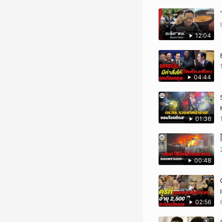
12:04
04:44
01:36
00:48
02:56