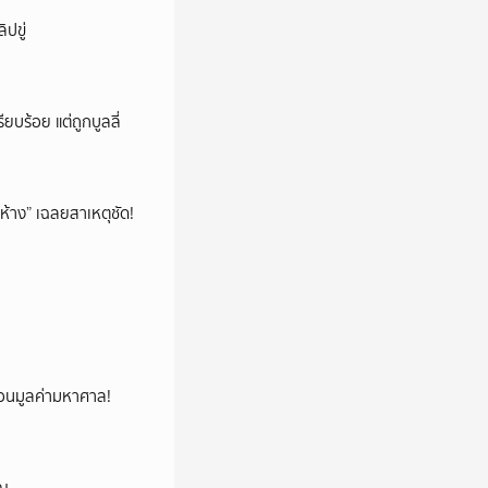
ปขู่
ียบร้อย แต่ถูกบูลลี่
ห้าง” เฉลยสาเหตุชัด!
้ซ่อนมูลค่ามหาศาล!