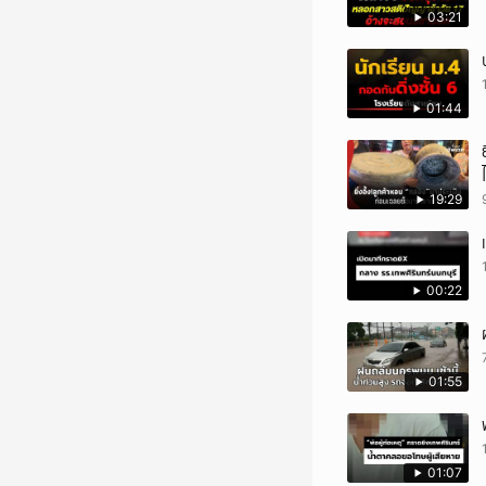
03:21
01:44
19:29
00:22
01:55
01:07