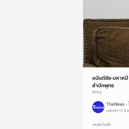
อนันต์ชัย-มหาหมี
สำนักพุทธ
609 ดู
สืบเสาะเจาะข่าว : อนั
ThaiNews - 
เผยแพร่ 13 มิ.
เล่นอัตโนมัติ