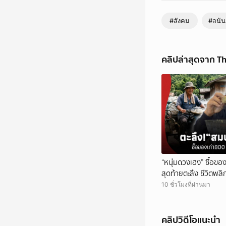
#สังคม
#อนัน
คลิปล่าสุดจาก Th
“หนุ่มดวงเฮง” ซื้อขอ
สุดท้ายตะลึง ชีวิตพล
เจอ“ขุมทรัพย์”!
10 ชั่วโมงที่ผ่านมา
คลิปวิดีโอแนะนำ