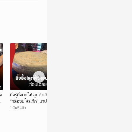
อ
วิดีโอ
อง
ยิ่งรู้ยิ่งตกใจ! ลูกค้าเดินทางกว่า 400 กม. หอบ
ตัวแม่โผล่ร่วมวง! “
ง
“กลองมโหระทึก” มาประเมิน ก่อนเฉลยซื้อมา
ชายฮลุน” หลังรู้ 
ราคาเท่าไหร่?
1 วันที่แล้ว
1 วันที่แล้ว