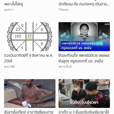
เพราะไม่ใช่ครู
นักเรียนม.ต้น คนก่อเหตุ เดินตาม
หา
มุมข่าว
TNews
ดวงวันอาทิตย์ที่ 9 สิงหาคม พ.ศ.
ยิ่งสะเทือนใจ! แพทย์นิติเวช เผยผล
2569
ชันสูตร ครูคนเเรกที่ นร. ลงมือ
พ.พาทินี
สยามนิวส์
สังขารไม่เที่ยง! ปาปารัซซี่แอบถ่าย
อาเด็ก ม.3 ยื่นขอรับเงินเยียวยาให้