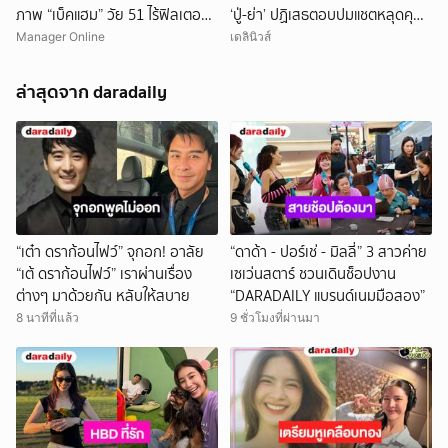
ภาพ “เบ็คแฮม” วัย 51 ไร้ฟิลเตอร์
‘ปู่-ย่า’ ปฏิเสธตอบปมแชตหลุดคุย
เผยให้เห็นผมบาง-ศีรษะล้าน
แม่ ‘ถูกกลั่นแกล้ง’
Manager Online
เดลินิวส์
ล่าสุดจาก daradaily
“เต๋า ดราก้อนไฟว์” จุกอก! อาลัย
“ดาด้า - ปอร์เช่ - มิลลี่” 3 สาวค่าย
“เต้ ดราก้อนไฟว์” เราผ่านเรื่อง
เซเว่นสตาร์ ชวนเดินช็อปงาน
ต่างๆ มาด้วยกัน หลับให้สบาย
“DARADAILY แบรนด์เนมมือสอง”
8 นาทีที่แล้ว
9 ชั่วโมงที่ผ่านมา