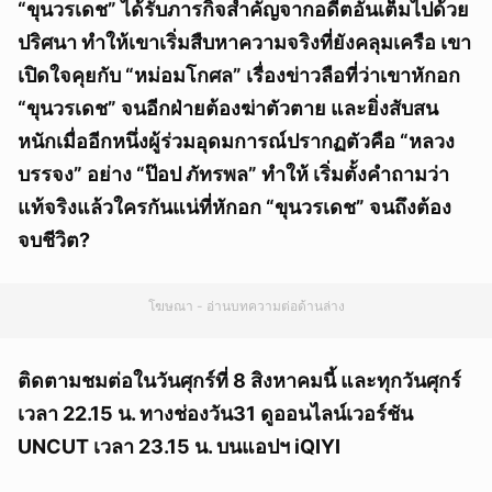
“ขุนวรเดช” ได้รับภารกิจสำคัญจากอดีตอันเต็มไปด้วย
ปริศนา ทำให้เขาเริ่มสืบหาความจริงที่ยังคลุมเครือ เขา
เปิดใจคุยกับ “หม่อมโกศล” เรื่องข่าวลือที่ว่าเขาหักอก
“ขุนวรเดช” จนอีกฝ่ายต้องฆ่าตัวตาย และยิ่งสับสน
หนักเมื่ออีกหนึ่งผู้ร่วมอุดมการณ์ปรากฏตัวคือ “หลวง
บรรจง” อย่าง “ป๊อป ภัทรพล” ทำให้ เริ่มตั้งคำถามว่า
แท้จริงแล้วใครกันแน่ที่หักอก “ขุนวรเดช” จนถึงต้อง
จบชีวิต?
โฆษณา - อ่านบทความต่อด้านล่าง
ติดตามชมต่อในวันศุกร์ที่ 8 สิงหาคมนี้ และทุกวันศุกร์
เวลา 22.15 น. ทางช่องวัน31 ดูออนไลน์เวอร์ชัน
UNCUT เวลา 23.15 น. บนแอปฯ iQIYI