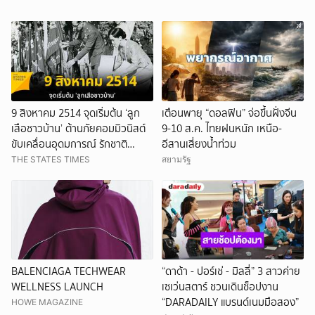
9 สิงหาคม 2514 จุดเริ่มต้น ‘ลูก
เตือนพายุ “ดอลฟิน” จ่อขึ้นฝั่งจีน
เสือชาวบ้าน’ ต้านภัยคอมมิวนิสต์
9-10 ส.ค. ไทยฝนหนัก เหนือ-
ขับเคลื่อนอุดมการณ์ รักชาติ
อีสานเสี่ยงน้ำท่วม
ศาสนา พระมหากษัตริย์
THE STATES TIMES
สยามรัฐ
BALENCIAGA TECHWEAR
“ดาด้า - ปอร์เช่ - มิลลี่” 3 สาวค่าย
WELLNESS LAUNCH
เซเว่นสตาร์ ชวนเดินช็อปงาน
“DARADAILY แบรนด์เนมมือสอง”
HOWE MAGAZINE