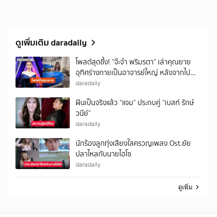
ดูเพิ่มเติม daradaily
โพสต์สุดซึ้ง! “จ๊ะจ๋า พริมรตา” เล่าคุณยาย
อุทิศร่างกายเป็นอาจารย์ใหญ่ หลังจากไป
อย่างสงบ
daradaily
ฝันเป็นจริงแล้ว “แจม” ประกบคู่ “เบสท์ รักษ์
วนีย์”
daradaily
นักร้องลูกทุ่งเสียงใสครวญเพลง Ost.ยัย
ปลาไหลกับนายไฮโซ
daradaily
ดูเพิ่ม