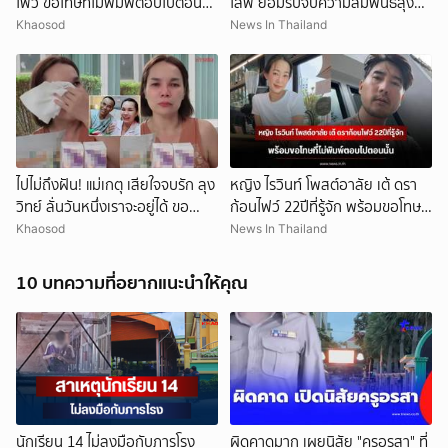
ไฟว์ ขอโทษที่ไม่พิมพ์ตอบไปตอน
ไลฟ์ ยอมรับจบความสัมพันธ์ลุง
นั้น เผย22ปีที่รู้จัก
วิทย์
Khaosod
News In Thailand
ยกเลิก
ไปไม่ถึงฝัน! แม่เกตุ เสียใจจบรัก ลุง
หญิง ไรวินท์ โพสต์อาลัย เต้ ดรา
วิทย์ ลั่นวันหนึ่งเราจะอยู่ได้ ขอ
ก้อนไฟว์ 22ปีที่รู้จัก พร้อมขอโทษที่
กำลังใจให้ทั้งสองฝ่าย
ไม่พิมพ์ตอบไปตอนนั้น
Khaosod
News In Thailand
10 บทความที่อยากแนะนำให้คุณ
นักเรียน 14 ไม่ลงมือกับภารโรง
ผิดคาดมาก เผยนิสัย "ครูอรสา" ที่