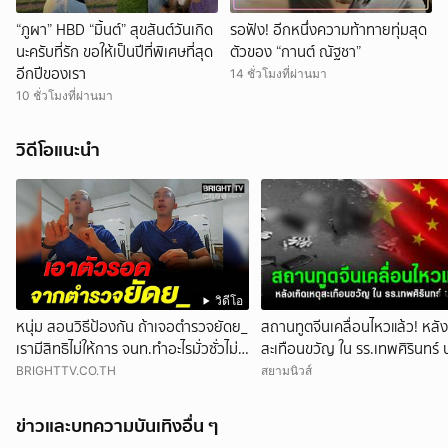
“ภูผา” HBD “มิ้นต์” สุขสันต์วันเกิด
รอฟัง! อีกหนึ่งความท้าทายทุ่มสุด
นะครับที่รัก ขอให้เป็นปีที่พิเศษที่สุด
ตัวของ “กานต์ ณัฐชา”
อีกปีของเรา
14 ชั่วโมงที่ผ่านมา
10 ชั่วโมงที่ผ่านมา
วิดีโอแนะนำ
วิดีโอ
หนุ่ม สอนวิธีป้องกัน ถ้าเจอตำรวจยัดย_
สถานทูตจีนเคลื่อนไหวแล้ว! หลัง
เรามีสิทธิไม่ให้การ จนท.ทำอะไรมั่วซั่วไม่
สะเทือนขวัญ ใน รร.เทพศิรินทร์ 
ได้
BRIGHTTV.CO.TH
สยามนิวส์
ข่าวและบทความบันเทิงอื่น ๆ