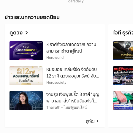
daradaily
ข่าวและบทความยอดนิยม
ดูดวง
ไอที ธุรกิ
3 ราศีถึงเวลาเฉิดฉาย! ความ
สามารถเข้าตาผู้ใหญ่
Horoworld
หมอบอย เคลียร์ชัด จัดอันดับ
12 ราศี ดวงเจอขุมทรัพย์ จับ
อะไรก็เฮง
Horosociety
งานรุ่ง เงินพุ่งปรี๊ด 3 ราศี "บุญ
พาวาสนาส่ง" หยิบจับอะไรก็
เป็นเงินเป็นทอง
Thairath - ไทยรัฐออนไลน์
ดูเพิ่ม