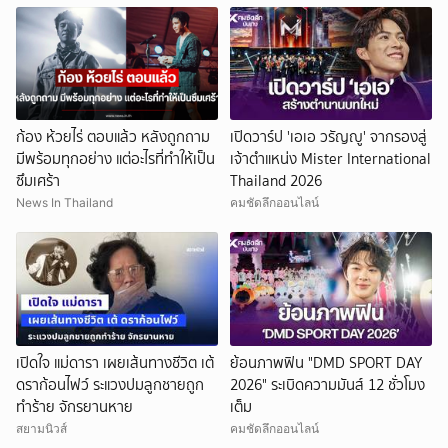
ก้อง ห้วยไร่ ตอบแล้ว หลังถูกถาม
เปิดวาร์ป 'เอเอ วรัญญู' จากรองสู่
มีพร้อมทุกอย่าง แต่อะไรที่ทำให้เป็น
เจ้าตำแหน่ง Mister International
ซึมเศร้า
Thailand 2026
News In Thailand
คมชัดลึกออนไลน์
เปิดใจ แม่ดารา เผยเส้นทางชีวิต เต้
ย้อนภาพฟิน "DMD SPORT DAY
ดราก้อนไฟว์ ระแวงปมลูกชายถูก
2026" ระเบิดความมันส์ 12 ชั่วโมง
ทำร้าย จักรยานหาย
เต็ม
สยามนิวส์
คมชัดลึกออนไลน์