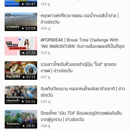
00:47
124 ดู
หยุดยาวแห่เที่ยวบางแสน เจอน้ำทะเลสีน้ำตาล |
ข่าวช่องวัน
03:08
450 ดู
#POPBREAK | Break Time Challenge With
‘INK WARUNTORN’ กับการเลือกเพลงที่เป็นที่สุด!
01:35
239 ดู
รวบสาวไทยรับหิ้วของเข้าญี่ปุ่น "ไอซ์" ซุกซอง
กาแฟ | ข่าวช่องวัน
07:15
457 ดู
จับแก๊งเวียดนาม หลอกคนไทยส่งยาข้ามชาติ | ข่าว
ช่องวัน
04:23
530 ดู
ปักธงไทย "เนิน 754" ย้อนสมรภูมิทวงแผ่นดินคืน
จากผู้รุกราน | ข่าวช่องวัน
06:51
369 ดู