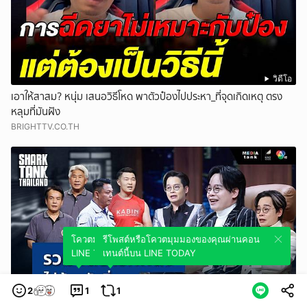
วิดีโอ
เอาให้สาสม? หนุ่ม เสนอวิธีโหด พาตัวป๋องไปประหา_ที่จุดเกิดเหตุ ตรง
หลุมที่มันฝัง
BRIGHTTV.CO.TH
โควตมุมมองของคุณผ่านคอนเทนต์นี้บน
รีโพสต์หรือโควตมุมมองของคุณผ่านคอน
LINE TODAY
เทนต์นี้บน LINE TODAY
2
1
1
วิดีโอ