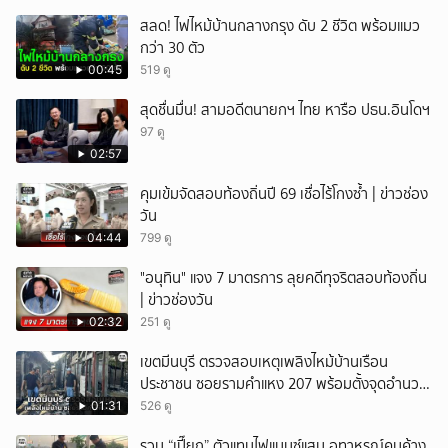
สลด! ไฟไหม้บ้านกลางกรุง ดับ 2 ชีวิต พร้อมแมว
กว่า 30 ตัว
00:45
519 ดู
สุดชื่นมื่น! สามอดีตนายกฯ ไทย หารือ ปธน.อินโดฯ
97 ดู
02:57
คุมเข้มจัดสอบท้องถิ่นปี 69 เชื่อไร้โกงซ้ำ | ข่าวช่อง
วัน
04:44
799 ดู
"อนุทิน" แจง 7 มาตรการ ลุยคดีทุจริตสอบท้องถิ่น
| ข่าวช่องวัน
02:32
251 ดู
เขตมีนบุรี ตรวจสอบเหตุเพลิงไหม้บ้านเรือน
ประชาชน ซอยรามคำแหง 207 พร้อมตั้งจุดอำนวย
การช่วยเหลือ
01:31
526 ดู
รวบ “เปี๊ยก” ตัวแทนไฟแนนซ์แสบ อุทาหรณ์คนค้าง