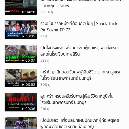
วอนหยุดแชร์ภาพ
04:28
2,234 ดู
รวมซีนชาร์คหนึ่งไล่ต้อนกัดนิ่มๆ | Shark Tank
Re_Scene_EP.72
10:35
77 ดู
เปิดใจครั้งแรก! พ่อนักเรียนผู้ก่อเหตุ พูดถึงเหตุ
สลดในโรงเรียนเทพสิริน
00:37
528 ดู
เศร้า! ญาติทยอยรับศพผู้เสียชีวิต จากเหตุรุนแรง
ในโรงเรียน เทพศิรินทร์ นนทบุรี
00:52
300 ดู
สุดเศร้า ครอบครัวรับศwผู้เสียชีวิต เหตุยิvใน
โรงเรียนเทพศิรินทร์ นนทบุรี
00:36
219 ดู
เปิดปมแล้ว! เพื่อนสนิทเผยปัญหาที่ผู้ก่อเหตุเคย
พูดถึง ก่อนเกิดเหตุสะเทือนขวัญ