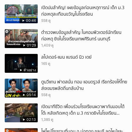
เปิดปมสำคัญ! เผยข้อมูลก่อนเหตุการณ์ เด็ก ม.3
ก่อเหตุสะเทือนขวัญในโรงเรียน
00:46
558 ดู
ตำรวจพบข้อมูลสำคัญ ในคอมพิวเตอร์นักเรียน
ก่อเหตุ ยิงในโรงเรียนเทพศิรินทร์ นนทบุรี
01:29
1,409 ดู
สไปเดอร์-แมน แบรนด์ นิว เดย์
165 ดู
ตัวอย่าง
ตูนวีแกน ฟาดสนั่น ทอม แอนดรูวส์ เรียกร้องให้ไทย
ส่งเขมรพลัดถิ่นกลับบ้าน
05:14
558 ดู
เปิดนาทีชีวิต เพื่อนร่วมโรงเรียนผวาพากันมอบใต้
โต๊ะ หลังเกิดเหตุ เด็ก ม.3 กราดยิvในโรงเรียน
เทพศิรินทร์นนท์ แบบไม่เลือกหน้า เสียงปืนดังสนั่น
02:13
1,385 ดู
หวั่นไหว
ไฟไหม้โรงงานที่นอน อ.บ่อทอง ชลบุรี ลุกไหม้และ