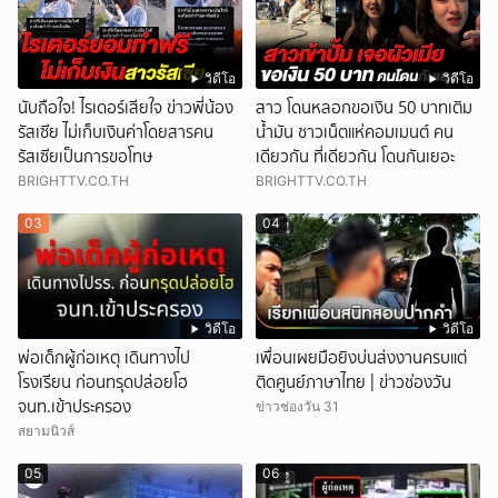
วิดีโอ
วิดีโอ
นับถือใจ! ไรเดอร์เสียใจ ข่าวพี่น้อง
สาว โดนหลอกขอเงิน 50 บาทเติม
รัสเซีย ไม่เก็บเงินค่าโดยสารคน
น้ำมัน ชาวเน็ตแห่คอมเมนต์ คน
รัสเซียเป็นการขอโทษ
เดียวกัน ที่เดียวกัน โดนกันเยอะ
BRIGHTTV.CO.TH
BRIGHTTV.CO.TH
03
04
วิดีโอ
วิดีโอ
พ่อเด็กผู้ก่อเหตุ เดินทางไป
เพื่อนเผยมือยิงบ่นส่งงานครบแต่
โรงเรียน ก่อนทรุดปล่อยโฮ
ติดศูนย์ภาษาไทย | ข่าวช่องวัน
จนท.เข้าประครอง
ข่าวช่องวัน 31
สยามนิวส์
05
06