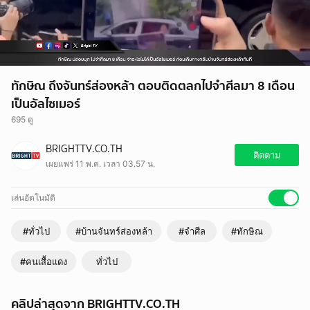
ทักษิณ ถึงจันทร์ส่องหล้า ตอบติดตลกไปจำศีลมา 8 เดือน
เป็นอัลไซเมอร์
695 ดู
BRIGHTTV.CO.TH
ติดตาม
เผยแพร่ 11 พ.ค. เวลา 03.57 น.
เล่นอัตโนมัติ
#ทั่วไป
#บ้านจันทร์ส่องหล้า
#จำศีล
#ทักษิณ
#คนเสื้อแดง
ทั่วไป
คลิปล่าสุดจาก BRIGHTTV.CO.TH