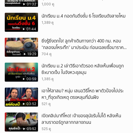
9 ราย
01:32
1,000 ดู
นักเรียน ม.4 กอดกันดิ่งชั้น 6 โรงเรียนดังสายไหม
1,389 ดู
01:44
ยิ่งรู้ยิ่งตกใจ! ลูกค้าเดินทางกว่า 400 กม. หอบ
“กลองมโหระทึก” มาประเมิน ก่อนเฉลยซื้อมาราคา
เท่าไหร่?
19:29
704 ดู
นักเรียน ม.2 เล่าวิธีเอาตัวรอด หลังเห็นเพื่อนถูก
ยิxบาดเจ็บ ในจังหวะชุลมุน
00:59
1,385 ดู
เอาให้สาสม? หนุ่ม เสนอวิธีโหด พาตัวป๋องไปประ
หา_ที่จุดเกิดเหตุ ตรงหลุมที่มันฝัง
03:52
521 ดู
เปิดคลิปนาทีโหด! เจ้าของสุนัขรับไม่ได้ หลังเห็น
ลาบราดอร์ถูกลากกลางถนน
05:52
525 ดู