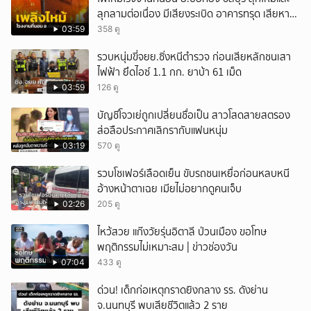
ลุกลามต่อเนื่อง มีเสียงระเบิด อาคารทรุด เสียหาย
หนัก
03:59
358 ดู
รวบหนุ่มขี่จยย.ซิ่งหนีตำรวจ ก่อนเสียหลักชนเสา
ไฟฟ้า ยึดไอซ์ 1.1 กก. ยาบ้า 61 เม็ด
03:59
126 ดู
บัญชีโจวเย่ถูกเปลี่ยนชื่อเป็น สาวโสดสายสตรอง
ส่อลือประกาศเลิกรากับแฟนหนุ่ม
03:19
570 ดู
รวบโชเฟอร์เลือดเย็น ขับรถชนเหยื่อก่อนหลบหนี
อ้างหน้าตาเฉย เมียไม่อยากดูคนเจ็บ
02:26
205 ดู
ไหว้สวย แก๊งวัยรุ่นอิตาลี ป่วนเมือง ขอโทษ
พฤติกรรมไม่เหมาะสม | ข่าวช่องวัน
07:04
433 ดู
ด่วน! เด็กก่อเหตุกราดยิงกลาง รร. ดังย่าน
จ.นนทบุรี พบเสียชีวิตแล้ว 2 ราย