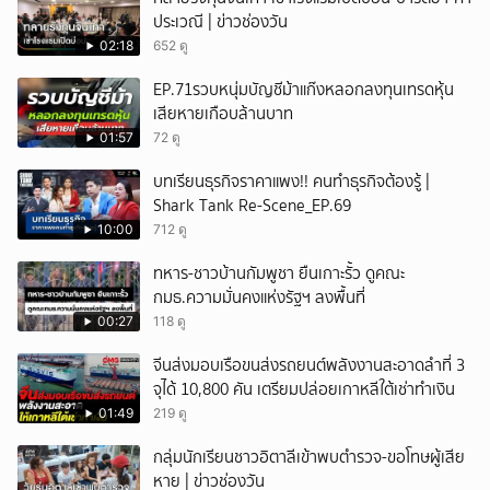
ประเวณี | ข่าวช่องวัน
ยกเลิก
02:18
652 ดู
EP.71รวบหนุ่มบัญชีม้าแก๊งหลอกลงทุนเทรดหุ้น
เสียหายเกือบล้านบาท
01:57
72 ดู
บทเรียนธุรกิจราคาแพง!! คนทำธุรกิจต้องรู้ |
Shark Tank Re-Scene_EP.69
10:00
712 ดู
ทหาร-ชาวบ้านกัมพูชา ยืนเกาะรั้ว ดูคณะ
กมธ.ความมั่นคงแห่งรัฐฯ ลงพื้นที่
00:27
118 ดู
จีนส่งมอบเรือขนส่งรถยนต์พลังงานสะอาดลำที่ 3
จุได้ 10,800 คัน เตรียมปล่อยเกาหลีใต้เช่าทำเงิน
01:49
219 ดู
กลุ่มนักเรียนชาวอิตาลีเข้าพบตำรวจ-ขอโทษผู้เสีย
หาย | ข่าวช่องวัน