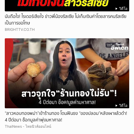
วิดีโอ
นับถือใจ! ไรเดอร์เสียใจ ข่าวพี่น้องรัสเซีย ไม่เก็บเงินค่าโดยสารคนรัสเซีย
เป็นการขอโทษ
BRIGHTTV.CO.TH
วิดีโอ
“สาวหอบทองพม่า”เข้าร้านทอง โดนฟันธง “ของปลอม”หลังเผาแล้วดำ!
4 ปีต่อมา ช็อกมูลค่าพุ่งมหาศาล!
ThaiNews - ไทยนิวส์ออนไลน์