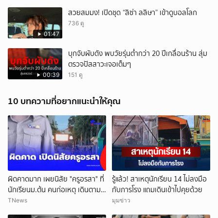
สวยสมมง! เปิดชุด “ลิซ่า ลลิษา” เข้าดูบอลโลก
736 ดู
01:47
บุกจับผับดัง พบวัยรุ่นต่ำกว่า 20 ปีเกลื่อนร้าน สุ่ม
ตรวจปัสสาวะเจอเต็มๆ
00:39
151 ดู
10 บทความที่อยากแนะนำให้คุณ
ผิดคาดมาก เผยนิสัย "ครูอรสา" ที่
รู้แล้ว! สาเหตุนักเรียน 14 ไม่ลงมือ
นักเรียนม.ต้น คนก่อเหตุ เดินตาม
กับภารโรง แถมเดินเข้าไปคุยด้วย
หา
TNews
มุมข่าว