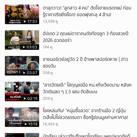
ตาลุกวาว! "ลูกสาว 4 คน" ตัดใจขายมรดกแม่ ก่อน
รู้ราคาจริงยิ่งช็อก! ยอดพุ่งทะลุ 4 ล้าน!
17:33
13,069 ดู
อัปเดต 2 คุณแม่ดาราคนดังท้องลูก 3 ท้องสวยปี
2026 อวดออร่า
03:03
184 ดู
ชายนอร์เวย์อยู่วัด 2 ปี อ้างพาสปอร์ตหาย | ข่าว
ช่องวัน
03:07
358 ดู
"สารวัตรแจ๊ะ" ใส่กุญแจมือ หน.แก๊งเวียดนาม หลังค
วักเงินสด ๆ 1.5 แสน ติดสินบน
03:16
209 ดู
โชคหล่นทับ! “หนุ่มซื้อลวด” จากร้านมือ 2 ญี่ปุ่น
ตะลึงไม่ใช่ลวดธรรมดา ช็อครู้ซ่อนมูลค่ามหาศาล!
15:18
16,363 ดู
นักเรียน เล่านาทีระทึกเหตุโรงเรียน เผยปลอดภัยดี