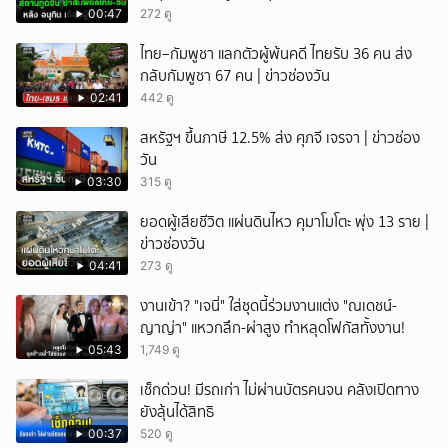
00:47
272 ดู
ไทย–กัมพูชา แลกตัวผู้พ้นคดี ไทยรับ 36 คน ส่ง
กลับกัมพูชา 67 คน | ข่าวช่องวัน
02:41
442 ดู
สหรัฐฯ ขึ้นภาษี 12.5% ส่ง ศุภจี เจรจา | ข่าวช่อง
วัน
03:30
315 ดู
ยอดผู้เสียชีวิต แผ่นดินไหว คุมาโมโตะ พุ่ง 13 ราย |
ข่าวช่องวัน
04:41
273 ดู
งานเข้า? "เจนี่" ใส่ชุดนี้ร่วมงานแต่ง "ณเดชน์-
ญาญ่า" แหวกลึก-ผ่าสูง ทำหลุดโฟกัสทั้งงาน!
05:43
1,749 ดู
เช็กด่วน! มีรถเก่า ไม่ผ่านบัตรคนจน คลังเปิดทาง
ยังลุ้นได้สิทธิ
00:37
520 ดู