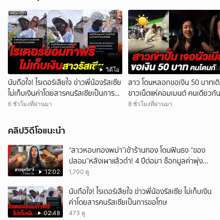
วิดีโอ
นับถือใจ! ไรเดอร์เสียใจ ข่าวพี่น้องรัสเซีย
สาว โดนหลอกขอเงิน 50 บาทเติ
ไม่เก็บเงินค่าโดยสารคนรัสเซียเป็นการ
ชาวเน็ตแห่คอมเมนต์ คนเดียวกัน 
ขอโทษ
เดียวกัน โดนกันเยอะ
6 ชั่วโมงที่ผ่านมา
8 ชั่วโมงที่ผ่านมา
คลิปวิดีโอแนะนำ
“สาวหอบทองพม่า”เข้าร้านทอง โดนฟันธง “ของ
ปลอม”หลังเผาแล้วดำ! 4 ปีต่อมา ช็อกมูลค่าพุ่ง
มหาศาล!
12:02
1,700 ดู
นับถือใจ! ไรเดอร์เสียใจ ข่าวพี่น้องรัสเซีย ไม่เก็บเงิน
ค่าโดยสารคนรัสเซียเป็นการขอโทษ
02:48
473 ดู