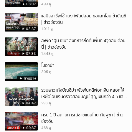
08:07
499 ดู
แฉมิจฉาชีพใช้ แบงก์พันปลอม ขอแลกโอนเข้าบัญชี
| ข่าวช่องวัน
03:37
1,011 ดู
สะพัด "ฮุน เซน" สั่งทหารยึดคืนพื้นที่ 4จุดสิ้นเดือน
นี้ | ข่าวช่องวัน
07:33
1,448 ดู
โมอาน่า
305 ดู
ตัวอย่าง
รวบสาวแก๊งบัญชีม้า พัวพันคดีฟอกเงิน หลอกให้
เหยื่อโอนเงินตรวจสอบบัญชี สูญเงินกว่า 4.5 แสน
บาท
04:47
293 ดู
ครบ 1 ปี สถานการณ์ชายแดนไทย-กัมพูชา | ข่าว
ช่องวัน
09:37
468 ดู