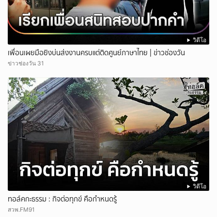
วิดีโอ
เพื่อนเผยมือยิงบ่นส่งงานครบแต่ติดศูนย์ภาษาไทย | ข่าวช่องวัน
ข่าวช่องวัน 31
วิดีโอ
ทอล์คกะธรรม : กิจต่อทุกข์ คือกำหนดรู้
สวพ.FM91