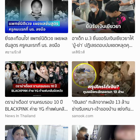
ยิ่งสะเทือนใจ! แพทย์นิติเวช เผยผล
อาเด็ก ม.3 ยื่นขอรับเงินเยียวยาให้
ชันสูตร ครูคนเเรกที่ นร. ลงมือ
‘ปู่-ย่า’ ปฏิเสธตอบปมแชตหลุดคุย
แม่ ‘ถูกกลั่นแกล้ง’
สยามนิวส์
เดลินิวส์
ดราม่าเดือด! งานครบรอบ 10 ปี
"เงินสด" ทะลักจากผนัง 13 ล้าน
BLACKPINK ค่าย YG ทำแฟนคลับ
ช่างรับเหมา-เจ้าของบ้าน แย่งกัน
ผิดหวัง
วุ่น สุดท้ายศาลตัดสินให้ใคร?!
News In Thailand
sanook.com