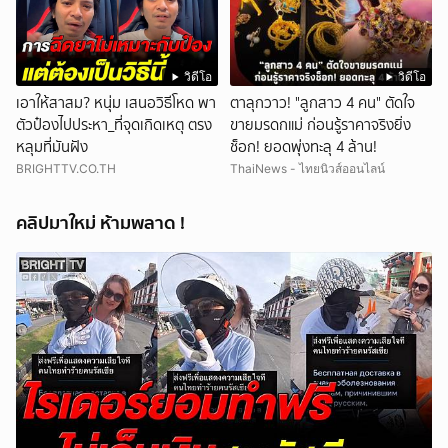
วิดีโอ
วิดีโอ
เอาให้สาสม? หนุ่ม เสนอวิธีโหด พา
ตาลุกวาว! "ลูกสาว 4 คน" ตัดใจ
ตัวป๋องไปประหา_ที่จุดเกิดเหตุ ตรง
ขายมรดกแม่ ก่อนรู้ราคาจริงยิ่ง
หลุมที่มันฝัง
ช็อก! ยอดพุ่งทะลุ 4 ล้าน!
BRIGHTTV.CO.TH
ThaiNews - ไทยนิวส์ออนไลน์
คลิปมาใหม่ ห้ามพลาด !