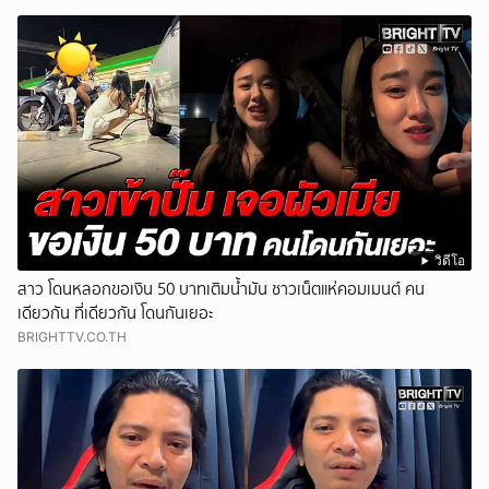
วิดีโอ
สาว โดนหลอกขอเงิน 50 บาทเติมน้ำมัน ชาวเน็ตแห่คอมเมนต์ คน
เดียวกัน ที่เดียวกัน โดนกันเยอะ
BRIGHTTV.CO.TH