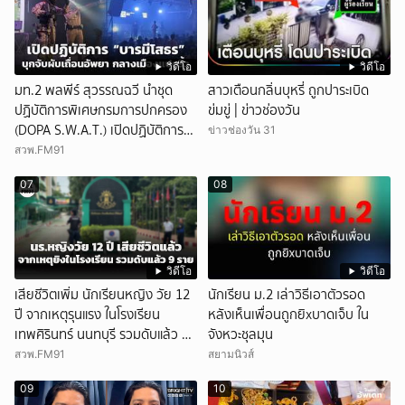
วิดีโอ
วิดีโอ
มท.2 พลพีร์ สุวรรณฉวี นำชุด
สาวเตือนกลิ่นบุหรี่ ถูกปาระเบิด
ปฏิบัติการพิเศษกรมการปกครอง
ข่มขู่ | ข่าวช่องวัน
(DOPA S.W.A.T.) เปิดปฏิบัติการ
ข่าวช่องวัน 31
“บารมีโสธร” บุกจับผับเถื่อนอัพยา
สวพ.FM91
กลางเมืองแปดริ้ว เปิดถึงเช้า ไร้ใบ
07
08
อนุญาต
วิดีโอ
วิดีโอ
เสียชีวิตเพิ่ม นักเรียนหญิง วัย 12
นักเรียน ม.2 เล่าวิธีเอาตัวรอด
ปี จากเหตุรุนแรง ในโรงเรียน
หลังเห็นเพื่อนถูกยิxบาดเจ็บ ใน
เทพศิรินทร์ นนทบุรี รวมดับแล้ว 9
จังหวะชุลมุน
ราย
สวพ.FM91
สยามนิวส์
09
10