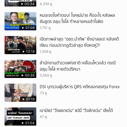
00:34
4,355 ดู
หมอเจดไขคำตอบ! โรคแม่ม่าย คืออะไร หลังผล
ชันสูตร ฮลุน โซโล่ ทำหลายคนเข้าใจผิด
01:09
1,751 ดู
เปิดภาพล่าสุด “ตชด.นำทัพ” ยิ่งน่าสลด! หลังคดี
เงียบ ก่อนปรากฎตัวล่าสุด ยิ่งหดหู่?!
13:18
1,459 ดู
สำนักงานตำรวจแห่งชาติ เคลื่อนไหวเเล้ว กรณี
ฮลุน โซโล่ หายตัวปริศนา
00:35
3,554 ดู
DSI บุกรวบผู้บริหาร QRS คดีหลอกลงทุน Forex
73 ดู
01:16
เขามีแต่ "วิ่งแลกแว่น" แต่นี่ "วิ่งลักแว่น" เสียได้
47 ดู
01:04