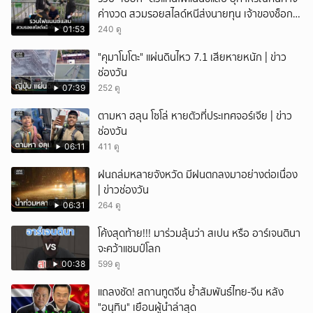
ค่างวด สวมรอยสไลด์หนีส่งนายทุน เจ้าของช็อก
หนี้ยังอยู่ - รถปลิว เสียหายกว่า 600,000 บาท
01:53
240 ดู
"คุมาโมโตะ" แผ่นดินไหว 7.1 เสียหายหนัก | ข่าว
ช่องวัน
07:39
252 ดู
ตามหา ฮลุน โซโล่ หายตัวที่ประเทศจอร์เจีย | ข่าว
ช่องวัน
06:11
411 ดู
ฝนถล่มหลายจังหวัด มีฝนตกลงมาอย่างต่อเนื่อง
| ข่าวช่องวัน
06:31
264 ดู
โค้งสุดท้าย!!! มาร่วมลุ้นว่า สเปน หรือ อาร์เจนตินา
จะคว้าแชมป์โลก
00:38
599 ดู
แถลงชัด! สถานทูตจีน ย้ำสัมพันธ์ไทย-จีน หลัง
"อนุทิน" เยือนผู้นำล่าสุด