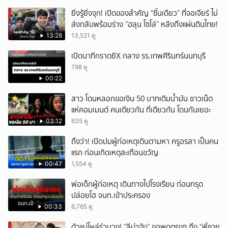
ยิ่งรู้ยิ่งจุก! เปิดของสำคัญ “ชิ้นเดียว” ที่จอเจียร์ ไม่
ส่งกลับพร้อมร่าง “ฮลุน โซโล่” หลังถึงแผ่นดินไทย!
13:28
13,521 ดู
เปิดนาทีกราดยิX กลาง รร.เทพศิรินทร์นนทบุรี
798 ดู
00:22
สาว โดนหลอกขอเงิน 50 บาทเติมน้ำมัน ชาวเน็ต
แห่คอมเมนต์ คนเดียวกัน ที่เดียวกัน โดนกันเยอะ
03:12
635 ดู
ถึงว่า! เปิดปมผู้ก่อเหตุเดินตามหา ครูอรสา เป็นคน
แรก ก่อนเกิดเหตุสะเทือนขวัญ
00:47
1,554 ดู
พ่อเด็กผู้ก่อเหตุ เดินทางไปโรงเรียน ก่อนทรุด
ปล่อยโฮ จนท.เข้าประครอง
00:33
6,765 ดู
ตัวแม่โผล่ร่วมวง! “ลีน่าจัง” ขอพูดตรงๆ ถึง “พี่ชาย