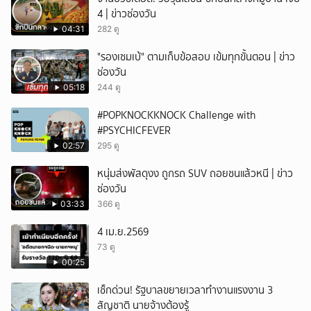
4 | ข่าวช่องวัน
04:31
282 ดู
"รองเซมเบ้" ตามเก็บข้อสอบ เข้มทุกขั้นตอน | ข่าว
ช่องวัน
05:18
244 ดู
#POPKNOCKKNOCK Challenge with
#PSYCHICFEVER
02:57
295 ดู
หนุ่มส่งพัสดุงง ถูกรถ SUV ถอยชนแล้วหนี | ข่าว
ช่องวัน
03:33
366 ดู
4 เม.ย.2569
73 ดู
00:25
เช็กด่วน! รัฐบาลขยายเวลาทำงานแรงงาน 3
สัญชาติ นายจ้างต้องรู้