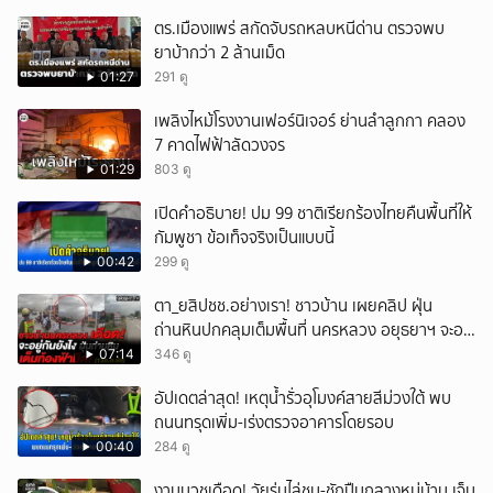
ตร.เมืองแพร่ สกัดจับรถหลบหนีด่าน ตรวจพบ
ยาบ้ากว่า 2 ล้านเม็ด
01:27
291 ดู
เพลิงไหม้โรงงานเฟอร์นิเจอร์ ย่านลำลูกกา คลอง
7 คาดไฟฟ้าลัดวงจร
01:29
803 ดู
เปิดคำอธิบาย! ปม 99 ชาติเรียกร้องไทยคืนพื้นที่ให้
กัมพูชา ข้อเท็จจริงเป็นแบบนี้
00:42
299 ดู
ตา_ยสิปชช.อย่างเรา! ชาวบ้าน เผยคลิป ฝุ่น
ถ่านหินปกคลุมเต็มพื้นที่ นครหลวง อยุธยาฯ จะอยู่
กันยังไง
07:14
346 ดู
อัปเดตล่าสุด! เหตุน้ำรั่วอุโมงค์สายสีม่วงใต้ พบ
ถนนทรุดเพิ่ม-เร่งตรวจอาคารโดยรอบ
00:40
284 ดู
งานบวชเดือด! วัยรุ่นไล่ชน-ชักปืนกลางหมู่บ้าน เจ็บ