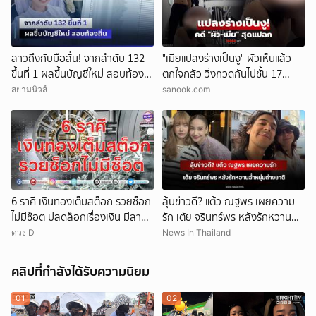
สาวถึงกับมือสั่น! จากลำดับ 132
"เมียแปลงร่างเป็นงู" ผัวเห็นแล้ว
ขึ้นที่ 1 ผลขึ้นบัญชีใหม่ สอบท้อง
ตกใจกลัว วิ่งกวดกันไปชั้น 17
ถิ่น
ตร.เผยบทสรุปคดีสุดแปลก!
สยามนิวส์
sanook.com
6 ราศี เงินทองเต็มสต็อก รวยช็อก
ลุ้นข่าวดี? แต้ว ณฐพร เผยความ
ไม่มีช็อต ปลดล็อกเรื่องเงิน มีลาภ
รัก เต้ย จรินทร์พร หลังรักหวานฉ่ำ
ลอยจ่อคิว
หนุ่มต่างชาติ
ดวง D
News In Thailand
คลิปที่กำลังได้รับความนิยม
01
02