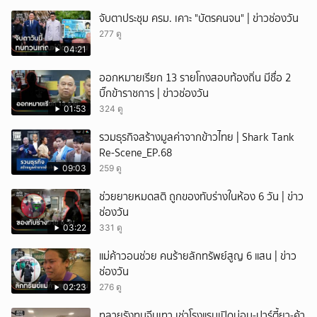
จับตาประชุม ครม. เคาะ "บัตรคนจน" | ข่าวช่องวัน
277 ดู
04:21
ออกหมายเรียก 13 รายโกงสอบท้องถิ่น มีชื่อ 2
บิ๊กข้าราชการ | ข่าวช่องวัน
01:53
324 ดู
รวมธุรกิจสร้างมูลค่าจากข้าวไทย | Shark Tank
Re-Scene_EP.68
09:03
259 ดู
ช่วยยายหมดสติ ถูกของทับร่างในห้อง 6 วัน | ข่าว
ช่องวัน
03:22
331 ดู
แม่ค้าวอนช่วย คนร้ายลักทรัพย์สูญ 6 แสน | ข่าว
ช่องวัน
02:23
276 ดู
ทลายรังทุนจีนเทา เช่าโรงแรมเปิดบ่อน-ปาร์ตี้ยา-ค้า