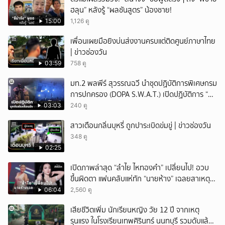
ฮลุน” หลังรู้ “ผลชันสูตร” น้องชาย!
15:00
1,126 ดู
เพื่อนเผยมือยิงบ่นส่งงานครบแต่ติดศูนย์ภาษาไทย
| ข่าวช่องวัน
03:59
758 ดู
มท.2 พลพีร์ สุวรรณฉวี นำชุดปฏิบัติการพิเศษกรม
การปกครอง (DOPA S.W.A.T.) เปิดปฏิบัติการ “บา
รมีโสธร” บุกจับผับเถื่อนอัพยา กลางเมืองแปดริ้ว
03:03
240 ดู
เปิดถึงเช้า ไร้ใบอนุญาต
สาวเตือนกลิ่นบุหรี่ ถูกปาระเบิดข่มขู่ | ข่าวช่องวัน
348 ดู
02:25
เปิดภาพล่าสุด “ลำไย ไหทองคำ” เปลี่ยนไป! อวบ
ขึ้นผิดตา แฟนคลับแห่ทัก “นายห้าง” เฉลยสาเหตุ
ชัด!
06:04
2,560 ดู
เสียชีวิตเพิ่ม นักเรียนหญิง วัย 12 ปี จากเหตุ
รุนแรง ในโรงเรียนเทพศิรินทร์ นนทบุรี รวมดับแล้ว