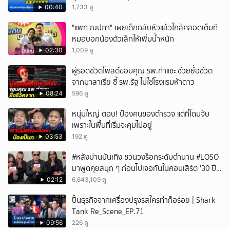
00:40
1,733 ดู
"แพท ณปภา" เผยเด็กกลับหัวแล้วใกล้คลอดเต็มที
หมอบอกน้องตัวเล็กให้เพิ่มน้ำหนัก
02:30
1,009 ดู
ผู้รอดชีวิตโพสต์ขอบคุณ รพ.ท่าแซะ ช่วยยื้อชีวิต
จากมาลาเรีย ชี้ รพ.รัฐ ไม่ใช่โรงแรมห้าดาว
08:24
596 ดู
หนุ่มใหญ่ ตอบ! ป๋องคนของตำรวจ แต่ที่โดนจับ
เพราะในพื้นที่เริ่มจะคุมไม่อยู่
03:53
192 ดู
#หลังม่านบันเทิง ชวนวงร็อกระดับตำนาน #LOSO
มาพูดคุยสนุก ๆ ก่อนไปเจอกันในคอนเสิร์ต '30 ปี
LOSO นานเท่าไรก็รอ'
02:12
6,643,109 ดู
ปั้นธุรกิจจากเครื่องปรุงรสใครทำก็อร่อย | Shark
Tank Re_Scene_EP.71
09:56
226 ดู