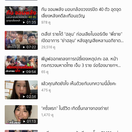
กัน จอมพลัง มอบกล้องวงจรปิด 40 ตัว อุดจุด
เสี่ยงหลังคดีสะเทือนขวัญ
01:35
978 ดู
ตะลึง! รายได้ “ฮลุน” ก่อนเสียในจอร์เจีย “พี่ชาย”
เปิดอาการ “ย่าฮลุน” หลังสูญเสียหลานอภิชาต
บุตร!
07:22
29,516 ดู
พีมูฟออกแถลงการณ์ชี้แจงเหตุปะทะ อส. หน้า
กระทรวงมหาดไทย เจ็บ 3 ราย จ่อร้องนายกฯ
ตรวจสอบ
09:54
65 ดู
แล้วคุณคิดยังไง เห็นด้วยกับบทความนี้มั้ยคะ
475 ดู
02:56
“ครั้งแรก” ในชีวิต เกิดขึ้นกลางกองถ่าย!
1,470 ดู
01:13