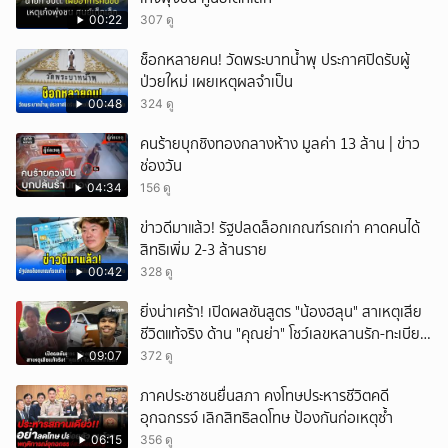
ยกเลิก
00:22
307 ดู
ช็อกหลายคน! วัดพระบาทน้ำพุ ประกาศปิดรับผู้
ป่วยใหม่ เผยเหตุผลจำเป็น
00:48
324 ดู
คนร้ายบุกชิงทองกลางห้าง มูลค่า 13 ล้าน | ข่าว
ช่องวัน
04:34
156 ดู
ข่าวดีมาแล้ว! รัฐปลดล็อกเกณฑ์รถเก่า คาดคนได้
สิทธิเพิ่ม 2-3 ล้านราย
00:42
328 ดู
ยิ่งน่าเศร้า! เปิดผลชันสูตร "น้องฮลุน" สาเหตุเสีย
ชีวิตแท้จริง ด้าน "คุณย่า" โชว์เลขหลานรัก-ทะเบียน
รถเคลื่อนร่าง!
09:07
372 ดู
ภาคประชาชนยื่นสภา คงโทษประหารชีวิตคดี
อุกฉกรรจ์ เลิกสิทธิลดโทษ ป้องกันก่อเหตุซ้ำ
06:15
356 ดู