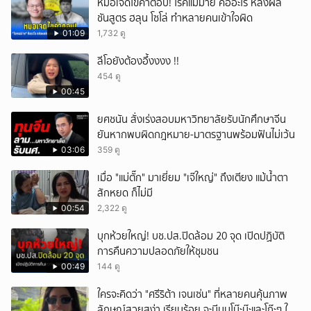
หมอเจดไขคำตอบ! โรคแม่ม่าย คืออะไร หลังผล
ชันสูตร ฮลุน โซโล่ ทำหลายคนเข้าใจผิด
01:09
1,732 ดู
ลีโอยังต้องอึ้งงงง !!
454 ดู
00:45
ยศชนัน สั่งเร่งสอบมหาวิทยาลัยรับนักศึกษาจีน
ยันหากพบผิดกฎหมาย-มาตรฐานพร้อมฟันไม่เว้น
03:06
359 ดู
เมื่อ "แม่ตั๊ก" มาเยี่ยม "เจ๊ใหญ่" ถึงเตียง แม้น้ำตา
สักหยด ก็ไม่มี
00:54
2,322 ดู
บุกห้วยใหญ่! บช.ปส.ปิดล้อม 20 จุด เปิดปฏิบัติ
การคืนความปลอดภัยให้ชุมชน
00:49
144 ดู
ใครจะคิดว่า "ศรีริต้า เจนเซ่น" ที่หลายคนคุ้นภาพ
ลักษณ์สวยสง่า เรียบร้อย จะมีมุมโบ๊ะบ๊ะและโก๊ะๆ ให้