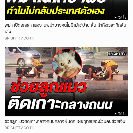
วิดีโอ
พม่า เปิดอกเล่า แรงงานพม่าบางคนไม่มีแม้แต่บ้าน ลั่น ถ้าถึงเวลาก็กลับ
เอง
BRIGHTTV.CO.TH
วิดีโอ
ช่วยลูกแมวติดเกาะกลางถนนกลางฝนตก เผยฤทธิ์เยอะข่วนคนช่วยเจ็บ
BRIGHTTV.CO.TH