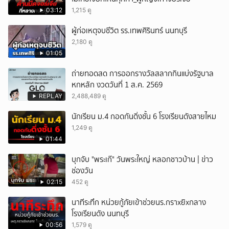
03:12
1,215 ดู
ผู้ก่อเหตุจบชีวิต รร.เทพศิรินทร์ นนทบุรี
2,180 ดู
01:05
ถ่ายทอดสด การออกรางวัลสลากกินแบ่งรัฐบาล
หกหลัก งวดวันที่ 1 ส.ค. 2569
REPLAY
2,488,489 ดู
นักเรียน ม.4 กอดกันดิ่งชั้น 6 โรงเรียนดังสายไหม
1,249 ดู
01:44
บุกจับ "พระเก๊" วันพระใหญ่ หลอกชาวบ้าน | ข่าว
ช่องวัน
02:15
452 ดู
นาทีระทึก หน่วยกู้ภัยเข้าช่วยนร.กราxยิxกลาง
โรงเรียนดัง นนทบุรี
00:56
1,579 ดู