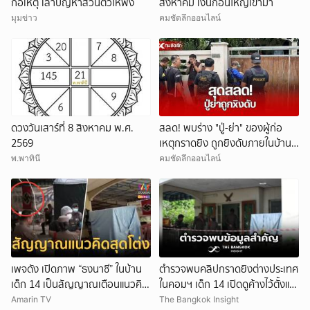
ก่อเหตุ เล่าปัญหาส่วนตัวให้ฟัง
สิงหาคม เงินก้อนใหญ่เข้ามา
มุมข่าว
คมชัดลึกออนไลน์
ดวงวันเสาร์ที่ 8 สิงหาคม พ.ศ.
สลด! พบร่าง "ปู่-ย่า" ของผู้ก่อ
2569
เหตุกราดยิง ถูกยิงดับภายในบ้าน
พัก
พ.พาทินี
คมชัดลึกออนไลน์
เพจดัง เปิดภาพ “ธงนาซี” ในบ้าน
ตำรวจพบคลิปกราดยิงต่างประเทศ
เด็ก 14 เป็นสัญญาณเตือนแนวคิด
ในคอมฯ เด็ก 14 เปิดดูค้างไว้ตั้งแต่
สุดโต่ง
วันที่ 30 ก.ค.
Amarin TV
The Bangkok Insight