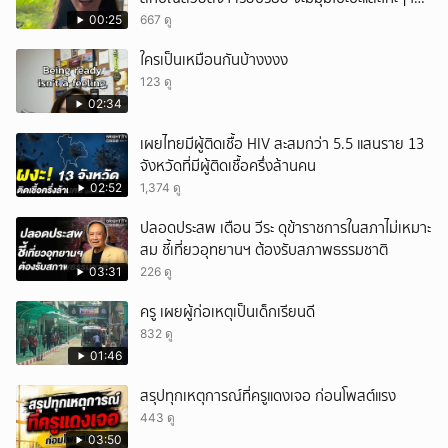
ได้อมยิ้มเหมือนกัน งานนี้ทำเอาแฟนๆ ทั้งเอ็นดูทั้ง
00:25
667 ดู
หัวเราะ
ใครเป็นเหมือนกันบ้างงงง
123 ดู
02:34
เผยไทยมีผู้ติดเชื้อ HIV สะสมกว่า 5.5 แสนราย 13
จังหวัดที่มีผู้ติดเชื้อครึ่งล้านคน
02:52
1,374 ดู
ปลอดประสพ เตือน วีระ ดุข้าราชการในสภาไม่เหมาะ
สม ชี้เที่ยวอุทยานฯ ต้องรับสภาพธรรมชาติ
03:31
226 ดู
ครู เผยผู้ก่อเหตุเป็นเด็กเรียนดี
832 ดู
01:46
สรุปทุกเหตุการณ์ที่ครูแดงเจอ ก่อนโพสต์แรง
443 ดู
03:50