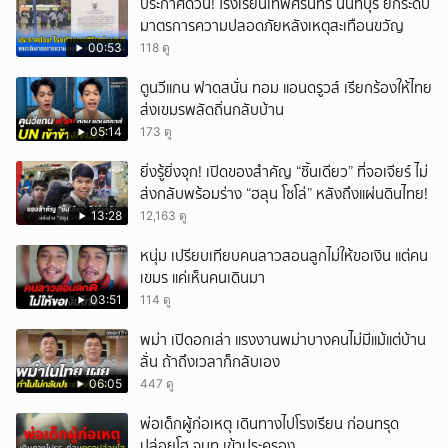
ประกาศด่วน! โรงเรียนเทพศิรินทร์ นนทบุรี ยกระดับ
โดยทุกมาตรการจะพิจารณาตามความเหมาะสม คำนึงถึงสถานการณ์และ
มาตรการความปลอดภัยหลังเหตุสะเทือนขวัญ
ความจำเป็นเป็นสิ่งสำคัญ เพื่อให้สามารถกลับมาดำรงชีพ และดำเนินธุรกิจ
00:53
118 ดู
ต่อไปได้อย่างปกติโดยเร็ว หากต้องการขอรับความช่วยเหลือ สามารถติดต่อ
ได้ที่ธนาคารที่ใช้บริการ กดติดตามช่อง CH7HD News ได้ที่ :
ตูนวีแกน ฟาดสนั่น ทอม แอนดรูวส์ เรียกร้องให้ไทย
https://cutt.ly/YTch7hdnews ติดตามข่าวสารเพิ่มเติมได้ที่
ส่งเขมรพลัดถิ่นกลับบ้าน
https://news.ch7.com #สนามข่าว7สี #ข่าวช่อง7 #CH7HDNEWS
ติดตาม CH7HD News และ TERO Digital ได้ที่ :
05:14
173 ดู
https://linktr.ee/ch7hdnews_tero
ยิ่งรู้ยิ่งจุก! เปิดของสำคัญ “ชิ้นเดียว” ที่จอเจียร์ ไม่
ส่งกลับพร้อมร่าง “ฮลุน โซโล่” หลังถึงแผ่นดินไทย!
13:28
12,163 ดู
หนุ่ม เปรียบเทียบคนลาวสอนลูกไม่ให้ขอเงิน แต่คน
เขมร แค่เห็นคนเดินมา
03:51
114 ดู
พม่า เปิดอกเล่า แรงงานพม่าบางคนไม่มีแม้แต่บ้าน
ลั่น ถ้าถึงเวลาก็กลับเอง
06:05
447 ดู
พ่อเด็กผู้ก่อเหตุ เดินทางไปโรงเรียน ก่อนทรุด
ปล่อยโฮ จนท.เข้าประครอง