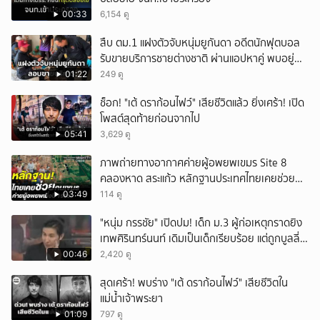
00:33
6,154 ดู
สืบ ตม.1 แฝงตัวจับหนุ่มยูกันดา อดีตนักฟุตบอล
รับขายบริการชายต่างชาติ ผ่านแอปหาคู่ พบอยู่
เกินกำหนดอนุญาต
01:22
249 ดู
ช็อก! "เต้ ดราก้อนไฟว์" เสียชีวิตแล้ว ยิ่งเศร้า! เปิด
โพสต์สุดท้ายก่อนจากไป
05:41
3,629 ดู
ภาพถ่ายทางอากาศค่ายผู้อพยพเขมร Site 8
คลองหาด สระแก้ว หลักฐานประเทศไทยเคยช่วยคน
เขมร
03:49
114 ดู
"หนุ่ม กรรชัย" เปิดปม! เด็ก ม.3 ผู้ก่อเหตุกราดยิง
เทพศิรินทร์นนท์ เดิมเป็นเด็กเรียบร้อย แต่ถูกบูลลี่
หนัก คาดแรงกดดันสะสมกลายเป็นแรงแค้น จนก่อ
00:46
2,420 ดู
เหตุสลด
สุดเศร้า! พบร่าง "เต้ ดราก้อนไฟว์" เสียชีวิตใน
แม่น้ำเจ้าพระยา
01:09
797 ดู