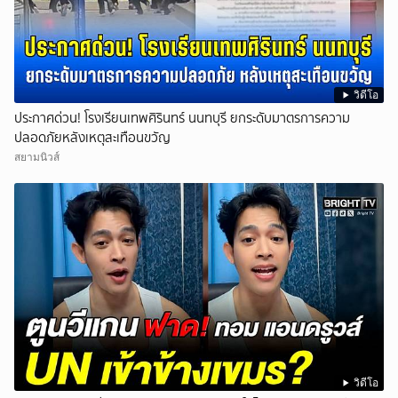
วิดีโอ
ประกาศด่วน! โรงเรียนเทพศิรินทร์ นนทบุรี ยกระดับมาตรการความ
ปลอดภัยหลังเหตุสะเทือนขวัญ
สยามนิวส์
วิดีโอ