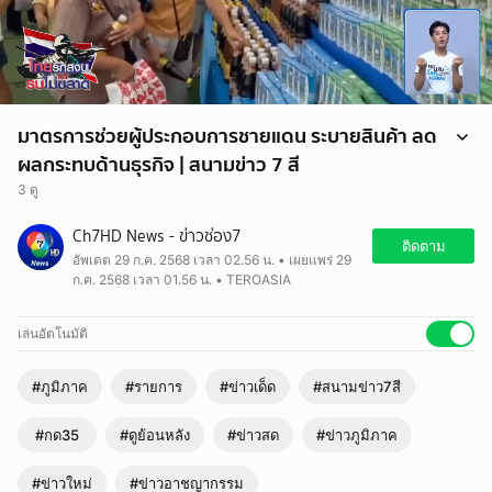
มาตรการช่วยผู้ประกอบการชายแดน ระบายสินค้า ลด
ผลกระทบด้านธุรกิจ | สนามข่าว 7 สี
3 ดู
Ch7HD News - ข่าวช่อง7
ติดตาม
อัพเดต 29 ก.ค. 2568 เวลา 02.56 น. • เผยแพร่ 29
ก.ค. 2568 เวลา 01.56 น. • TEROASIA
เล่นอัตโนมัติ
#ภูมิภาค
#รายการ
#ข่าวเด็ด
#สนามข่าว7สี
#กด35
#ดูย้อนหลัง
#ข่าวสด
#ข่าวภูมิภาค
#ข่าวใหม่
#ข่าวอาชญากรรม