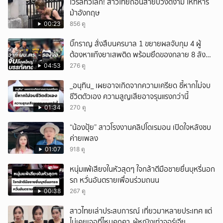
ไวรัลทั่วโลก! สาวไทยถอนสายบัวงดงาม ให้ทหาร
ม้าอังกฤษ
00:23
856 ดู
บิ๊กราญ สั่งสืบนครบาล 1 ขยายผลจับกุม 4 ผู้
ต้องหาแก๊งยาเสพติด พร้อมยึดของกลาย 8 ลัง
ส่งผ่านขนส่งเอกชนเข้า กทม.
04:53
276 ดู
_อนุทิน_ เผยอาจเกิดจากความเครียด ชี้หากไม่จบ
ชีวิตตัวเอง ความสูญเสียอาจรุนแรงกว่านี้
01:34
270 ดู
“น้องปุ้ย” สาวโรงงานคลิปโดเรมอน เปิดใจหลังซบ
ค่ายเพลง
01:07
918 ดู
หนุ่มแพ้เสียงในหัวสุดๆ ใจกล้าตีมือชายยื่นบุหรี่นอก
รถ หวั่นอันตรายเพื่อนร่วมถนน
00:38
267 ดู
สาวไทยเล่าประสบการณ์ เที่ยวมาหลายประเทศ แต่
ไม่เคยเจอที่ไหนคุกคา_ผู้หญิงเท่าจอร์เจีย