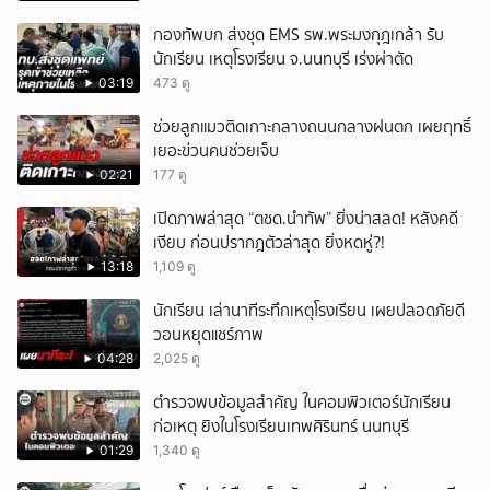
กองทัพบก ส่งชุด EMS รพ.พระมงกุฎเกล้า รับ
นักเรียน เหตุโรงเรียน จ.นนทบุรี เร่งผ่าตัด
03:19
473 ดู
ช่วยลูกแมวติดเกาะกลางถนนกลางฝนตก เผยฤทธิ์
เยอะข่วนคนช่วยเจ็บ
02:21
177 ดู
เปิดภาพล่าสุด “ตชด.นำทัพ” ยิ่งน่าสลด! หลังคดี
เงียบ ก่อนปรากฎตัวล่าสุด ยิ่งหดหู่?!
13:18
1,109 ดู
นักเรียน เล่านาทีระทึกเหตุโรงเรียน เผยปลอดภัยดี
วอนหยุดแชร์ภาพ
04:28
2,025 ดู
ตำรวจพบข้อมูลสำคัญ ในคอมพิวเตอร์นักเรียน
ก่อเหตุ ยิงในโรงเรียนเทพศิรินทร์ นนทบุรี
01:29
1,340 ดู