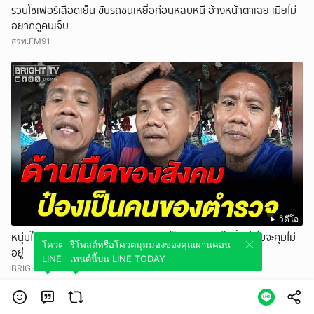
รวบโชเฟอร์เลือดเย็น ขับรถชนเหยื่อก่อนหลบหนี อ้างหน้าตาเฉย เมียไม่
อยากดูคนเจ็บ
สวพ.FM91
วิดีโอ
หนุ่มใหญ่ ตอบ! ป๋องคนของตำรวจ แต่ที่โดนจับเพราะในพื้นที่เริ่มจะคุมไม่
โควตมุมมองของคุณผ่านคอนเทนต์นี้บน
รีโพสต์หรือโควตมุมมองของคุณผ่านคอน
อยู่
LINE TODAY
เทนต์นี้บน LINE TODAY
BRIGHTTV.CO.TH