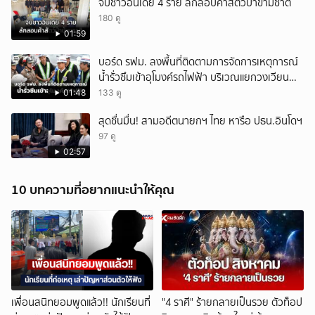
จับชาวอินเดีย 4 ราย ลักลอบค้าสัตว์ป่าข้ามชาติ
180 ดู
01:59
บอร์ด รฟม. ลงพื้นที่ติดตามการจัดการเหตุการณ์
น้ำรั่วซึมเข้าอุโมงค์รถไฟฟ้า บริเวณแยกวงเวียน
ใหญ่
01:48
133 ดู
สุดชื่นมื่น! สามอดีตนายกฯ ไทย หารือ ปธน.อินโดฯ
97 ดู
02:57
10 บทความที่อยากแนะนำให้คุณ
เพื่อนสนิทยอมพูดแล้ว!! นักเรียนที่
"4 ราศี" ร้ายกลายเป็นรวย ตัวท็อป