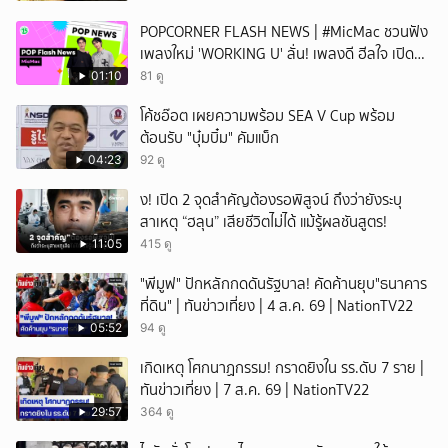
POPCORNER FLASH NEWS | #MicMac ชวนฟัง
เพลงใหม่ 'WORKING U' ลั่น! เพลงดี ฮีลใจ เปิด
ฟังได้ทุกสถานการณ์
01:10
81 ดู
โค้ชอ๊อต เผยความพร้อม SEA V Cup พร้อม
ต้อนรับ "บุ๋มบิ๋ม" คัมแบ็ก
04:23
92 ดู
ึ้ง! เปิด 2 จุดสำคัญต้องรอพิสูจน์ ถึงว่ายังระบุ
สาเหตุ “ฮลุน” เสียชีวิตไม่ได้ แม้รู้ผลชันสูตร!
11:05
415 ดู
"พีมูฟ" ปักหลักกดดันรัฐบาล! คัดค้านยุบ"ธนาคาร
ที่ดิน" | ทันข่าวเที่ยง | 4 ส.ค. 69 | NationTV22
05:52
94 ดู
เกิดเหตุ โศกนาฏกรรม! กราดยิงใน รร.ดับ 7 ราย |
ทันข่าวเที่ยง | 7 ส.ค. 69 | NationTV22
29:57
364 ดู