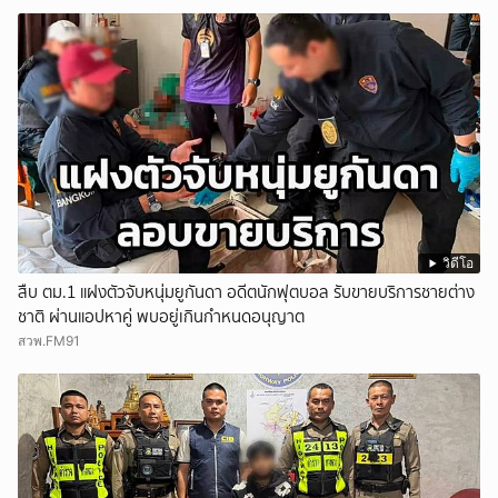
วิดีโอ
สืบ ตม.1 แฝงตัวจับหนุ่มยูกันดา อดีตนักฟุตบอล รับขายบริการชายต่าง
ชาติ ผ่านแอปหาคู่ พบอยู่เกินกำหนดอนุญาต
สวพ.FM91