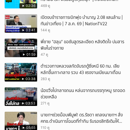
'ON&OFF'
02:36
469 ดู
เปิดงบข้าราชการเบิกพุ่ง บำนาญ 2.08 แสนล้าน |
ทันข่าวเที่ยง | 7 ส.ค. 69 | NationTV22
03:41
144 ดู
พี่ชาย "ฮลุน" ขอชันสูตรละเอียด หลังติดใจ ปมสาร
พิษในร่างกาย
01:59
47 ดู
ตำรวจทางหลวงสกัดจับรถตู้ซิ่งหนี 60 กม. เสีย
หลักขึ้นเกาะกลาง รวบ 43 แรงงานเมียนมาเถื่อน
03:38
283 ดู
น้องวิ่งไปกลางถนน หล่นจากรถบรรทุกหมู รถจอด
ช่วยเหลือ
03:53
271 ดู
นายกฯช่วยม็อบพีมูฟ! ดร.รัชดา แถลงนายกฯ สั่ง
คทช.ดำเนินการโฉนดที่ทำกิน รับรองสิทธิเดิมให้
เสร็จใน1เดือน
05:55
110 ดู