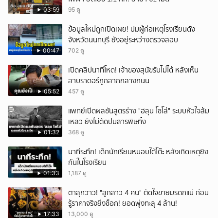
03:59
95 ดู
ข้อมูลใหม่ถูกเปิดเผย! ปมผู้ก่อเหตุโรงเรียนดัง
จังหวัดนนทบุรี ยังอยู่ระหว่างตรวจสอบ
00:47
702 ดู
เปิดคลิปนาทีโหด! เจ้าของสุนัขรับไม่ได้ หลังเห็น
ลาบราดอร์ถูกลากกลางถนน
05:52
457 ดู
แพทย์เปิดผลชันสูตรร่าง "ฮลุน โซโล่" ระบบหัวใจล้ม
เหลว ยังไม่ตัดปมสารพิษทิ้ง
01:32
368 ดู
นาทีระทึก! เด็กนักเรียนหมอบใต้โต๊ะ หลังเกิดเหตุยิง
กันในโรงเรียน
01:33
1,187 ดู
ตาลุกวาว! "ลูกสาว 4 คน" ตัดใจขายมรดกแม่ ก่อน
รู้ราคาจริงยิ่งช็อก! ยอดพุ่งทะลุ 4 ล้าน!
17:33
13,000 ดู