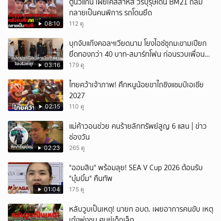
ตูนวีแกน เผยเคสสาหัส วีรบุรุษโดน BM21 ถล่ม
กลายเป็นคนพิการ รถโดนยึด
08:10
112 ดู
บุกจับแก๊งคอลฯเวียดนาม โยงไอซ์ซุกมะขามเปียก
ยึดทองกว่า 40 บาท-สมาร์ทโฟน ก่อนรวบเพื่อน
ร่วมทีมหอบเงิน 1.5 แสนติดสินบนคาโรงพัก
03:16
179 ดู
ไทยคว้าเจ้าภาพ! ศึกหนูน้อยขาไถชิงแชมป์เอเชีย
2027
02:15
110 ดู
แม่ค้าวอนช่วย คนร้ายลักทรัพย์สูญ 6 แสน | ข่าว
ช่องวัน
02:23
265 ดู
"ออมสิน" พร้อมลุย! SEA V Cup 2026 ต้อนรับ
"บุ๋มบิ๋ม" คืนทัพ
01:04
175 ดู
หลับวูบเป็นเหตุ! นายก อบต. เผยอาการคนขับ เหตุ
เก๋งพุ่งชน ศูนย์เด็กเล็ก