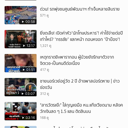
ด่วน! รถพุ่งชนศูนย์พัฒนาฯ ทำเจ็บหลายสิบราย
571 ดู
00:58
ยิ่งตะลึง! เปิดค่าหัว“นักโทษประหาร”! ค่าใช้จ่ายต่อปี
เท่าไหร่? “กรรชัย” แสกหน้า ถอนหงอก “ป้าป๋อง”!
12:17
1,321 ดู
เหตุกราดยิvพารากอน ผู้ป่วยยังรักษาตัวจาก
จิตเวช-เป็นคนดีต่อเนื่อง
01:51
417 ดู
ชายนอร์เวย์อยู่วัด 2 ปี อ้างพาสปอร์ตหาย | ข่าว
ช่องวัน
03:07
312 ดู
"สารวัตรแจ๊ะ" ใส่กุญแจมือ หน.แก๊งเวียดนาม หลังค
วักเงินสด ๆ 1.5 แสน ติดสินบน
03:16
168 ดู