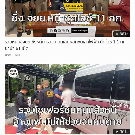
วิดีโอ
รวบหนุ่มขี่จยย.ซิ่งหนีตำรวจ ก่อนเสียหลักชนเสาไฟฟ้า ยึดไอซ์ 1.1 กก.
ยาบ้า 61 เม็ด
สวพ.FM91
วิดีโอ