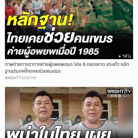
วิดีโอ
ภาพถ่ายทางอากาศค่ายผู้อพยพเขมร Site 8 คลองหาด สระแก้ว หลัก
ฐานประเทศไทยเคยช่วยคนเขมร
BRIGHTTV.CO.TH