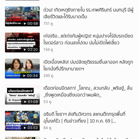
ด่วน! เกิดเหตุยิงภายใน รร.เทพศิรินทร์ นนทบุรี มีผู้
เสียชีวิตและได้รับบาดเจ็บ
00:58
751 ดู
เก่งจริง...แต่เก่งกับผู้หญิง! หนุ่มปาเจโร่ขับรถเบียด
ไรเดอร์สาว ก่อนลงไปตบ ปมไม่เปิดไฟเลี้ยว
02:20
156 ดู
เปิดเบื้องหลัง! ปมปลัดยุติธรรมยื่นลาออก หลังถูก
โยกนั่งที่ปรึกษานายกฯ
00:34
295 ดู
เดือดก่อนปิดสภา! _โสภณ_ สวนกลับ _พริษฐ์_ ลั่น
_ยิ่งพูดเหมือนยิ่งบอกว่าผมผิด_
01:08
53 ดู
อธิบดี โยธาฯ ส่งทีมวิศวกร สแกนตึกทรุดพื้นที่
อุโมงค์รั่ว | ทันข่าวเที่ยง | 10 ก.ค. 69 |
NationTV22
05:53
84 ดู