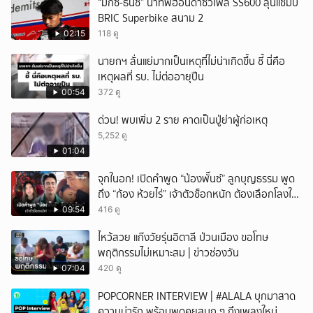
“มิกซ์-ธนัช” นำทัพฮอนด้าซิวโพล SS600 ลุ้นแชมป์
BRIC Superbike สนาม 2
02:15
118 ดู
นายกฯ ลั่นแย่มากเป็นเหตุที่ไม่น่าเกิดขึ้น ชี้ นี่คือ
เหตุผลที่ รบ. ไม่ต่ออายุปืน
00:54
372 ดู
ด่วน! พบเพิ่ม 2 ราย คาดเป็นปู่ย่าผู้ก่อเหตุ
5,252 ดู
01:04
จุกในอก! เปิดคำพูด “น้องพั๊นซ์” ลูกบุญธรรม พูด
ถึง “ก้อง ห้วยไร่” เจ้าตัวช็อกหนัก ต้องเลือกโลงให้
ลูก!
09:54
416 ดู
ไหว้สวย แก๊งวัยรุ่นอิตาลี ป่วนเมือง ขอโทษ
พฤติกรรมไม่เหมาะสม | ข่าวช่องวัน
07:04
420 ดู
POPCORNER INTERVIEW | #ALALA บุกมาสาด
ความน่ารัก พร้อมพูดคุยสนุก ๆ ถึงเพลงใหม่