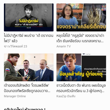
ไม่มีปาฏิหาริย์ พบร่าง “เต้ ดรากอน
หยุดใส่ไข่! "ครูสุนีย์" แจงดราม่าด่า
ไฟว์” แล้ว
เด็ก ยันเคลียร์จบ เบรกสงคราม
Gen
ข่าวเวิร์คพอยท์ 23
Amarin TV
เจ้าของบริษัทผลิต 'โดรนพลีชีพ'
ชาวเน็ตจับตา ดัง พันกร เผยข้อมูล
ป้อนกองทัพรัสเซียถูกลอบวาง
ครอบครัวนักเรียน ม.3 ผู้ก่อเหตุ
'คาร์บอมบ์' บาดเจ็บ-คนขับรถเสีย
และที่มาอาวุธ
Manager Online
KaaZip บันเทิง
ชีวิต
คลิปมาใหม่ ห้ามพลาด !