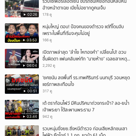
รวบโชเฟอร์เลือดเย็น ขับรถชนเหยื่อก่อนหลบหนี
อ้างหน้าตาเฉย เมียไม่อยากดูคนเจ็บ
02:26
178 ดู
หนุ่มใหญ่ ตอบ! ป๋องคนของตำรวจ แต่ที่โดนจับ
เพราะในพื้นที่เริ่มจะคุมไม่อยู่
03:53
166 ดู
เปิดภาพล่าสุด “ลำไย ไหทองคำ” เปลี่ยนไป! อวบ
ขึ้นผิดตา แฟนคลับแห่ทัก “นายห้าง” เฉลยสาเหตุ
ชัด!
06:04
2,292 ดู
'ยศชนัน ลงพื้นที่ รร.เทพศิรินทร์ นนทบุรี วอนหยุด
แชร์ภาพสะเทือนใจ
00:51
317 ดู
เต้ ดราก้อนไฟว์ มีหินปริศนาถ่วงกระเป๋า? ลอ-ยน้ำ
เจ้าพระยา ใต้สะพานพระราม 7
03:46
942 ดู
รวบหนุ่มขี่จยย.ซิ่งหนีตำรวจ ก่อนเสียหลักชนเสา
ไฟฟ้า ยึดไอซ์ 1.1 กก. ยาบ้า 61 เม็ด