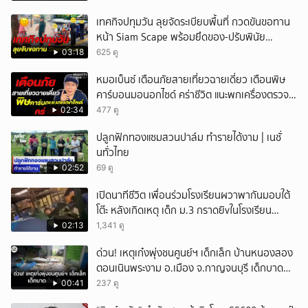
เทศกิจปทุมวัน ลุยจัดระเบียบพื้นที่ กวดขันขอทาน
หน้า Siam Scape พร้อมยึดของ-ปรับพินัย
แผงลอย
03:18
625 ดู
หมอเบ็นซ์ เตือนภัยสายเที่ยวฉายเดี่ยว เตือนพิษ
คาร์บอนมอนอกไซด์ คร่าชีวิต แนะพกเครื่องตรวจ
วัดติดตัว
02:34
477 ดู
ปลูกฟักทองแซมสวนปาล์ม ทำรายได้งาม | เนชั่
นทั่วไทย
02:52
69 ดู
เปิดนาทีชีวิต เพื่อนร่วมโรงเรียนผวาพากันมอบใต้
โต๊ะ หลังเกิดเหตุ เด็ก ม.3 กราดยิvในโรงเรียน
เทพศิรินทร์นนท์ แบบไม่เลือกหน้า เสียงปืนดังสนั่น
02:13
1,341 ดู
หวั่นไหว
ด่วน! เหตุเก๋งพุ่งชนศูนย์ฯ เด็กเล็ก บ้านหนองสอง
ตอนเนินพระงาม อ.เมือง จ.กาญจนบุรี เด็กบาด
เจ็บ 13 ราย
00:41
237 ดู