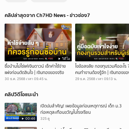
มาตรการช่วยผู้ประกอบการชายแดน ระบายสินค้า ลดผลกระทบด้านธุรกิจ |
สนามข่าว 7 สี
คลิปล่าสุดจาก Ch7HD News - ข่าวช่อง7
เช้านี้ที่หมอชิต - กระทรวงพาณิชย์ ช่วยผู้ประกอบการในพื้นที่ชายแดนไทย-
กัมพูชา ระบายสินค้าสู่ตลาด ลดผลกระทบด้านธุรกิจ และแบ่งเบาภาระค่า
ครองชีพประชาชน มหกรรมธงฟ้าขับเคลื่อนเศรษฐกิจภูมิภาค จังหวัดชลบุรี
กระทรวงพาณิชย์ ยกทัพสินค้าราคาประหยัดกว่า 800 รายการ มาจำหน่าย
ลดสูงสุด 60 ทั้งไข่ไก่ น้ำตาลทราย น้ำมันปาล์ม ข้าวหอมมะลิ มังคุด และ
ลำไย เพื่อช่วยลดภาระค่าครองชีพ และเชื่อมโยงสินค้าจากผู้ประกอบการ
จังหวัดสระแก้ว ที่ได้รับผลกระทบจากมาตรการควบคุมการผ่านแดนไทย-
กัมพูชา นายสุชาติ ชมกลิ่น รัฐมนตรีช่วยว่าการกระทรวงพาณิชย์ เน้นย้ำ
วิดีโอ
ดูแลราคาสินค้าให้เป็นธรรมภายใต้นโยบาย ไทยทำ ไทยใช้ ไทยช่วยไทย
ซื้อบ้านไม่ใช่แค่เงินดาวน์ เช็กค่าใช้จ่าย
ไขข้อสงสัย กองทุนรวมคืออะไร 
เพื่อให้ทุกครอบครัวมีคุณภาพชีวิตที่ดีขึ้น สร้างเม็ดเงินหมุนเวียนในระบบ
แฝงก่อนตัดสินใจ | เงินทองของจริง
คนทำงานต้องรู้จัก | เงินทองขอ
เศรษฐกิจ สมาคมธนาคารไทยและธนาคารสมาชิก ออกมาตรการช่วยเหลือ
30 ธ.ค. 2568 เวลา 09.45 น.
29 ธ.ค. 2568 เวลา 09.13 น.
ผู้ได้รับผลกระทบจาก 2 เหตุการณ์สำคัญ ได้แก่ ความไม่สงบในพื้นที่
ชายแดนไทย-กัมพูชา และจากเหตุน้ำท่วมอย่างหนักในพื้นที่ภาคเหนือ โดย
กลุ่มผู้ได้รับผลกระทบจากเหตุปะทะ จะได้รับความช่วยเหลือทางการเงินใน
คลิปวิดีโอแนะนำ
3 ด้านหลัก ได้แก่ ปรับลดการผ่อนชำระขั้นต่ำในบัตรเครดิต, ได้รับการขยาย
เวลาชำระหนี้ พักชำระเงินต้นหรือดอกเบี้ย และปรับโครงสร้างหนี้ในสินเชื่อ
เปิดปมสำคัญ! เผยข้อมูลก่อนเหตุการณ์ เด็ก ม.3
ส่วนบุคคล และพิจารณาช่วยเหลือเพิ่มเติมในสินเชื่อทุกประเภท เพื่อบรรเทา
ก่อเหตุสะเทือนขวัญในโรงเรียน
ภาระในช่วงวิกฤต ส่วนกลุ่มผู้ประสบภัยน้ำท่วมภาคเหนือ ได้ออกมาตรการ
00:46
325 ดู
ช่วยเหลือเน้นที่การลดภาระหนี้, การเสริมสภาพคล่องในชีวิตประจำวันและ
ธุรกิจ และสนับสนุนฟื้นฟูและซ่อมแซมที่อยู่อาศัยและทรัพย์สินที่เสียหาย