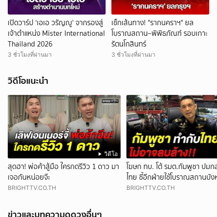
เปิดวาร์ป 'เอเอ วรัญญู' จากรองสู่
เช็กเส้นทาง! "รากนคราฯ" ยล
เจ้าตำแหน่ง Mister International
โบราณสถาน–พิพิธภัณฑ์ รอบเกาะ
Thailand 2026
รัตนโกสินทร์
3 ชั่วโมงที่ผ่านมา
3 ชั่วโมงที่ผ่านมา
วิดีโอแนะนำ
วิดีโอ
สุดฮา! พ่อค้าสู้มือ ใครกดรีวิว 1 ดาว มา
โฆษก ทบ. โต้ รมต.กัมพูชา ปมก
เจอกันหน่อยจ๊ะ
ไทย ชี้อีกฝ่ายใช้โบราณสถานบัง
BRIGHTTV.CO.TH
BRIGHTTV.CO.TH
ข่าวและบทความดูดวงอื่นๆ