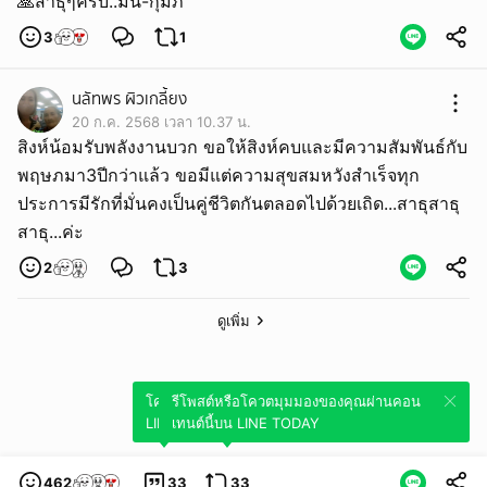
🙏สาธุๆครับ..มีน-กุมภ์
3
1
นลัทพร ผิวเกลี้ยง
20 ก.ค. 2568 เวลา 10.37 น.
สิงห์​น้อม​รับ​พลังงาน​บวก​ ขอให้​สิงห์​คบ​และ​มี​ความ​สัมพันธ์​กับ​
พฤษภ​มา​3​ปี​กว่า​แล้ว​ ขอ​มีแต่​ความสุข​สมหวัง​สำเร็จ​ทุก​
ประการ​มี​รัก​ที่​มั่นคง​เป็น​คู่​ชีวิต​กัน​ตลอดไป​ด้วย​เถิด...สาธุ​สาธุ​
สาธุ...ค่ะ​
2
3
ดูเพิ่ม
โควตมุมมองของคุณผ่านคอนเทนต์นี้บน
รีโพสต์หรือโควตมุมมองของคุณผ่านคอน
LINE TODAY
เทนต์นี้บน LINE TODAY
462
33
33