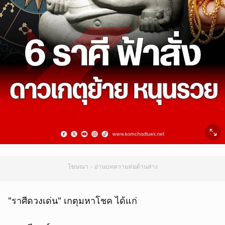
โฆษณา - อ่านบทความต่อด้านล่าง
"ราศีดวงเด่น" เกตุมหาโชค ได้แก่