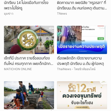
นักเรียน 14 ไม่ลงมือกับภารโรง
ผิดคาดมาก เผยนิสัย "ครูอรสา" ที่
เพราะไม่ใช่ครู
นักเรียนม.ต้น คนก่อเหตุ เดินตาม
หา
มุมข่าว
TNews
เช็กที่นี่ ประกาศ รายชื่อสอบท้อง
เรื่องพลิกอีก เปิดรายงานความ
ถิ่นใหม่ ครบทุกภาค เผยเด็กนักการ
ประพฤติ นักเรียน ม.ต้น ผู้ก่อเหตุ
เมืองดังหลุดอื้อ
MATICHON ONLINE
ThaiNews - ไทยนิวส์ออนไลน์