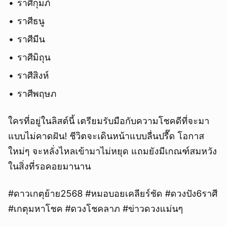
ราศีกุมภ์
ราศีธนู
ราศีมีน
ราศีมิถุน
ราศีสิงห์
ราศีพฤษภ
ใครที่อยู่ในลิสต์นี้ เตรียมรับมือกับความโชคดีที่จะมา
แบบไม่คาดฝัน! ชีวิตจะเดินหน้าแบบลื่นปรื๊ด โอกาส
ใหม่ๆ จะหลั่งไหลเข้ามาไม่หยุด แถมยังมีเกณฑ์สมหวัง
ในสิ่งที่รอคอยมานาน
#ดาวเกตุย้าย2568 #หมอบอยเคลียร์ชัด #ดวงปัง6ราศี
#เกตุมหาโชค #ดวงโชคลาภ #ข่าวดวงแม่นๆ