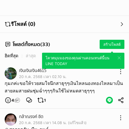
รีโพสต์ (0)
โพสต์ทั้งหมด(33)
สร้างโพสต์
ฮิตที่สุด
ล่าสุด
โควตมุมมองของคุณผ่านคอนเทนต์นี้บน
LINE TODAY
เงินเงินเงิน4615
20 ก.ค. 2568 เวลา 02.10 น.
กุมภค่ะขอให้รวยสมใจนึกสาธุๆๆเงินไหลนองทองไหลมาเป็น
สายลมสายฝนชุ่มฉ่ำๆๆๆกินใช้ไม่หมดสาธุๆๆๆ
4
1
กล้าณรงค์ ชิต
20 ก.ค. 2568 เวลา 14.08 น. (แก้ไขแล้ว)