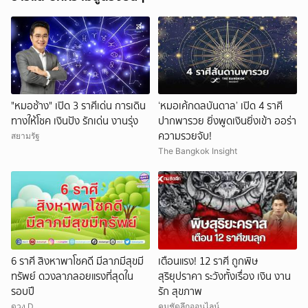
"หมอช้าง" เปิด 3 ราศีเด่น การเดิน
‘หมอเค้กดลบันดาล’ เปิด 4 ราศี
ทางให้โชค เงินปัง รักเด่น งานรุ่ง
ปากพารวย ยิ่งพูดเงินยิ่งเข้า ออร่า
ความรวยจับ!
สยามรัฐ
The Bangkok Insight
6 ราศี สิงหาพาโชคดี มีลาภมีสุขมี
เตือนแรง! 12 ราศี ถูกพิษ
ทรัพย์ ดวงลาภลอยแรงที่สุดใน
สุริยุปราคา ระวังทั้งเรื่อง เงิน งาน
รอบปี
รัก สุขภาพ
ดวง D
คมชัดลึกออนไลน์