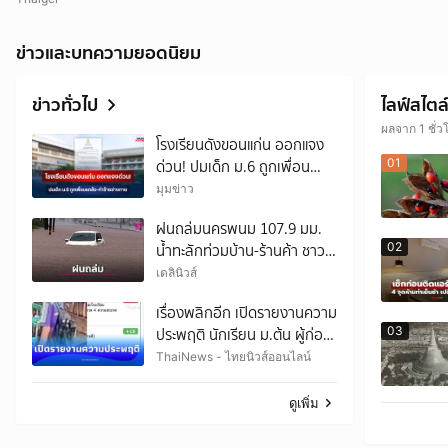
ข่าวและบทความยอดนิยม
ข่าวทั่วไป
ไลฟ์สไตล
ผลจาก 1 ชั่ว
โรงเรียนดังขอนแก่น ออกแจง
01
ด่วน! ปมเด็ก ม.6 ถูกเพื่อน
แกล้ง-ทำร้ายร่างกาย
มุมข่าว
ฝนถล่มนครพนม 107.9 มม.
02
น้ำทะลักท่วมบ้าน-ร้านค้า ชาว
บ้านบอก “ฝนแสนห่า” ไม่เคย
เดลินิวส์
เจอในรอบ 30 ปี
เรื่องพลิกอีก เปิดรายงานความ
03
ประพฤติ นักเรียน ม.ต้น ผู้ก่อ
เหตุ
ThaiNews - ไทยนิวส์ออนไลน์
ดูเพิ่ม