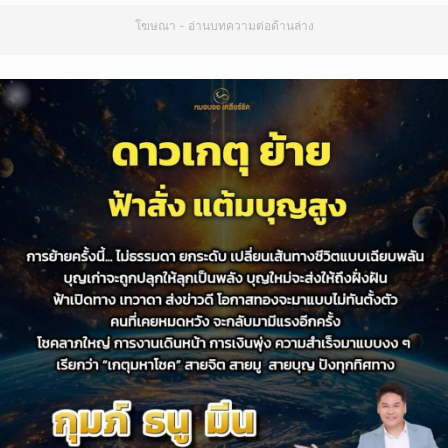
โฆษณา - อ่านบทความต่อด้านล่าง