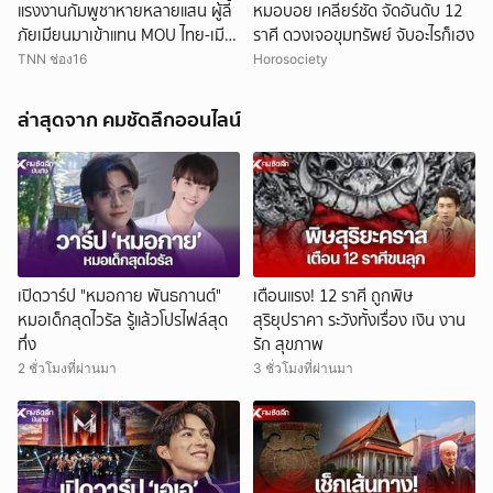
แรงงานกัมพูชาหายหลายแสน ผู้ลี้
หมอบอย เคลียร์ชัด จัดอันดับ 12
ภัยเมียนมาเข้าแทน MOU ไทย-เมีย
ราศี ดวงเจอขุมทรัพย์ จับอะไรก็เฮง
นมาจะเปิดทางแค่ไหน
TNN ช่อง16
Horosociety
ล่าสุดจาก คมชัดลึกออนไลน์
เปิดวาร์ป "หมอกาย พันธกานต์"
เตือนแรง! 12 ราศี ถูกพิษ
หมอเด็กสุดไวรัล รู้แล้วโปรไฟล์สุด
สุริยุปราคา ระวังทั้งเรื่อง เงิน งาน
ทึ่ง
รัก สุขภาพ
2 ชั่วโมงที่ผ่านมา
3 ชั่วโมงที่ผ่านมา