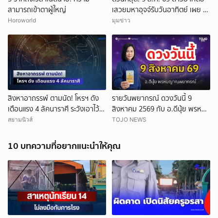
สามารถเข้าตาผู้ใหญ่
เสวยมหาอุจจ์รับวันอาทิตย์ เผย 3
ยกเลิก
วันเกิด ดวงคลังทรัพย์เปิด เงิน
Horoworld
มุมข่าว
ก้อนโตทะลักเข้าบัญชีรับวันหยุด!
สิงหาอาถรรพ์ ตามนัด! โหรฯ ดัง
รายวันพยากรณ์ ดวงวันนี้ 9
เตือนแรง 4 ลัคนาราศี ระวังเอาไว้ให้
สิงหาคม 2569 กับ อ.ดีนุ้ย พรหม
ดี
ญาณพยากรณ์
สยามนิวส์
TOJO NEWS
10 บทความที่อยากแนะนำให้คุณ