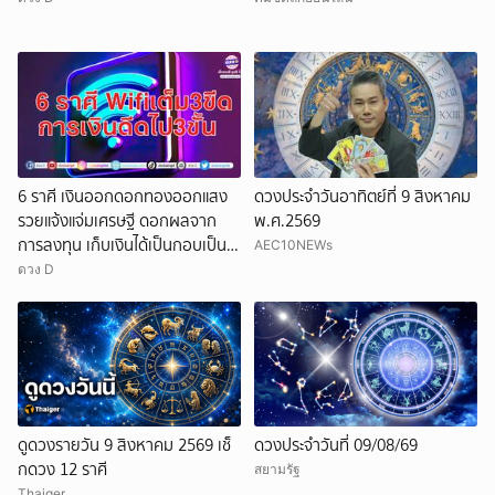
6 ราศี เงินออกดอกทองออกแสง
ดวงประจำวันอาทิตย์ที่ 9 สิงหาคม
รวยแจ้งแจ่มเศรษฐี ดอกผลจาก
พ.ศ.2569
การลงทุน เก็บเงินได้เป็นกอบเป็น
AEC10NEWs
กำ
ดวง D
ดูดวงรายวัน 9 สิงหาคม 2569 เช็
ดวงประจำวันที่ 09/08/69
กดวง 12 ราศี
สยามรัฐ
Thaiger