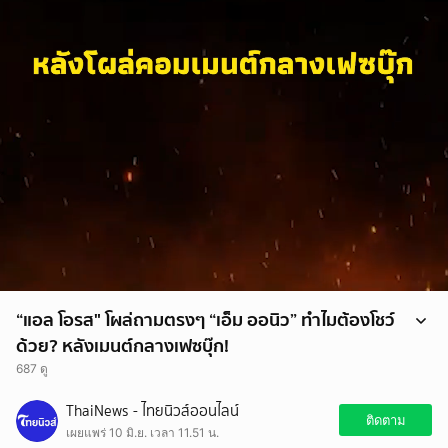
“แอล โอรส" โผล่ถามตรงๆ “เอ็ม ออนิว” ทำไมต้องโชว์
ด้วย? หลังเมนต์กลางเฟซบุ๊ก!
687 ดู
“แอล โอรส" โผล่ถามตรงๆ “เอ็ม ออนิว” ทำไมต้องโชว์ด้วย? หลังเมนต์กลาง
ThaiNews - ไทยนิวส์ออนไลน์
เฟซบุ๊ก!
ติดตาม
เผยแพร่ 10 มิ.ย. เวลา 11.51 น.