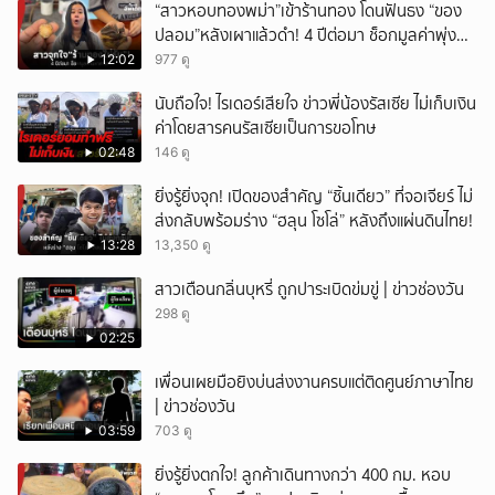
“สาวหอบทองพม่า”เข้าร้านทอง โดนฟันธง “ของ
ปลอม”หลังเผาแล้วดำ! 4 ปีต่อมา ช็อกมูลค่าพุ่ง
มหาศาล!
12:02
977 ดู
นับถือใจ! ไรเดอร์เสียใจ ข่าวพี่น้องรัสเซีย ไม่เก็บเงิน
ค่าโดยสารคนรัสเซียเป็นการขอโทษ
02:48
146 ดู
ยิ่งรู้ยิ่งจุก! เปิดของสำคัญ “ชิ้นเดียว” ที่จอเจียร์ ไม่
ส่งกลับพร้อมร่าง “ฮลุน โซโล่” หลังถึงแผ่นดินไทย!
13:28
13,350 ดู
สาวเตือนกลิ่นบุหรี่ ถูกปาระเบิดข่มขู่ | ข่าวช่องวัน
298 ดู
02:25
เพื่อนเผยมือยิงบ่นส่งงานครบแต่ติดศูนย์ภาษาไทย
| ข่าวช่องวัน
03:59
703 ดู
ยิ่งรู้ยิ่งตกใจ! ลูกค้าเดินทางกว่า 400 กม. หอบ