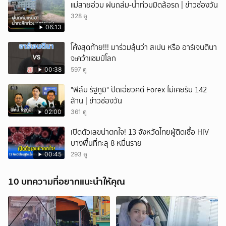
แม่สายอ่วม ฝนถล่ม-น้ำท่วมมิดล้อรถ | ข่าวช่องวัน
328 ดู
06:13
โค้งสุดท้าย!!! มาร่วมลุ้นว่า สเปน หรือ อาร์เจนตินา
จะคว้าแชมป์โลก
00:38
597 ดู
"ฟิล์ม รัฐภูมิ" ปัดเอี่ยวคดี Forex ไม่เคยรับ 142
ล้าน | ข่าวช่องวัน
02:00
361 ดู
เปิดตัวเลขน่าตกใจ! 13 จังหวัดไทยผู้ติดเชื้อ HIV
บางพื้นที่ทะลุ 8 หมื่นราย
00:45
293 ดู
10 บทความที่อยากแนะนำให้คุณ