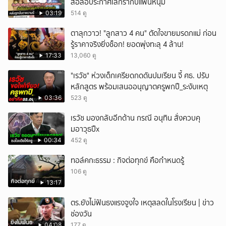
ส่อลือประกาศเลิกรากับแฟนหนุ่ม
03:19
514 ดู
ตาลุกวาว! "ลูกสาว 4 คน" ตัดใจขายมรดกแม่ ก่อน
รู้ราคาจริงยิ่งช็อก! ยอดพุ่งทะลุ 4 ล้าน!
17:33
13,060 ดู
"เรวัช" ห่วงเด็กเครียดกดดันปมเรียน จี้ ศธ. ปรับ
หลักสูตร พร้อมเสนออนุญาตครูพกปื_ระงับเหตุ
03:36
523 ดู
เรวัช มองกลับอีกด้าน กรณี อนุทิน สั่งควบคุ
มอาวุธปืx
00:34
452 ดู
ทอล์คกะธรรม : กิจต่อทุกข์ คือกำหนดรู้
106 ดู
13:17
ตร.ยังไม่ฟันธงแรงจูงใจ เหตุสลดในโรงเรียน | ข่าว
ช่องวัน
04:08
177 ดู