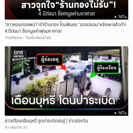
วิดีโอ
“สาวหอบทองพม่า”เข้าร้านทอง โดนฟันธง “ของปลอม”หลังเผาแล้วดำ!
4 ปีต่อมา ช็อกมูลค่าพุ่งมหาศาล!
ThaiNews - ไทยนิวส์ออนไลน์
วิดีโอ
สาวเตือนกลิ่นบุหรี่ ถูกปาระเบิดข่มขู่ | ข่าวช่องวัน
ข่าวช่องวัน 31