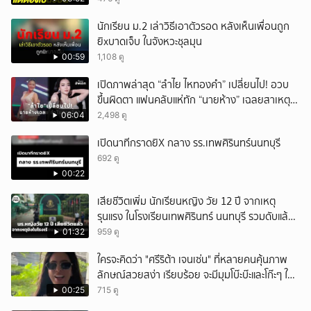
นักเรียน ม.2 เล่าวิธีเอาตัวรอด หลังเห็นเพื่อนถูก
ยิxบาดเจ็บ ในจังหวะชุลมุน
00:59
1,108 ดู
เปิดภาพล่าสุด “ลำไย ไหทองคำ” เปลี่ยนไป! อวบ
ขึ้นผิดตา แฟนคลับแห่ทัก “นายห้าง” เฉลยสาเหตุ
ชัด!
06:04
2,498 ดู
เปิดนาทีกราดยิX กลาง รร.เทพศิรินทร์นนทบุรี
692 ดู
00:22
เสียชีวิตเพิ่ม นักเรียนหญิง วัย 12 ปี จากเหตุ
รุนแรง ในโรงเรียนเทพศิรินทร์ นนทบุรี รวมดับแล้ว
9 ราย
01:32
959 ดู
ใครจะคิดว่า "ศรีริต้า เจนเซ่น" ที่หลายคนคุ้นภาพ
ลักษณ์สวยสง่า เรียบร้อย จะมีมุมโบ๊ะบ๊ะและโก๊ะๆ ให้
ได้อมยิ้มเหมือนกัน งานนี้ทำเอาแฟนๆ ทั้งเอ็นดูทั้ง
00:25
715 ดู
หัวเราะ