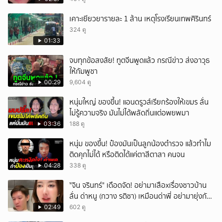
เคาะเยียวยารายละ 1 ล้าน เหตุโรงเรียนเทพศิรินทร์
324 ดู
01:33
จบทุกข้อสงสัย! ทูตจีนพูดแล้ว กรณีข่าว ส่งอาวุธ
ให้กัมพูชา
00:29
9,604 ดู
หนุ่มใหญ่ ของขึ้น! แอนดรูวส์เรียกร้องให้เขมร ลั่น
ไม่รู้ความจริง มันไม่ได้พลัดถิ่นแต่อพยพมา
03:36
188 ดู
หนุ่ม ของขึ้น! ป๋องมันเป็นลูกน้องตำรวจ แล้วทำไม
ติดคุกไม่ได้ หรือติดได้แค่ตาสีตาสา คนจน
04:28
338 ดู
ั่"จิน จรินทร์" เดือดจัด! อย่ามาเสือxเรื่องชาวบ้าน
ลั่น ด่าหนู (กวาง รติชา) เหมือนด่าพี่ อย่ามายุ่งกับ
คนของผม จบ!!!
02:49
602 ดู