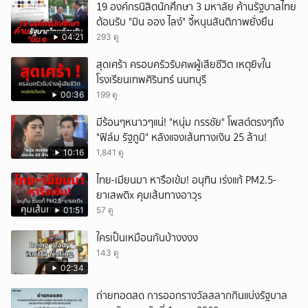
19 องค์กรนิสิตนักศึกษา 3 มหาลัย ค้านรัฐบาลไทย
ต้อนรับ "มิน ออง ไลง์" จี้หนุนสันติภาพยั่งยืน
04:21
293 ดู
สุดเศร้า ครอบครัวรับศwผู้เสียชีวิต เหตุยิvใน
โรงเรียนเทพศิรินทร์ นนทบุรี
00:36
199 ดู
มีร้อนๆหนาวๆแน่! "หนุ่ม กรรชัย" โพสต์ตรงๆถึง
"ฟิล์ม รัฐภูมิ" หลังแจงเส้นทางเงิน 25 ล้าน!
10:16
1,841 ดู
ไทย-เมียนมา หารือเข้ม! อนุทิน เร่งแก้ PM2.5-
ยาเสwติx คุมเส้นทางอาวุs
01:51
57 ดู
ใครเป็นเหมือนกันบ้างงงง
143 ดู
02:34
ถ่ายทอดสด การออกรางวัลสลากกินแบ่งรัฐบาล