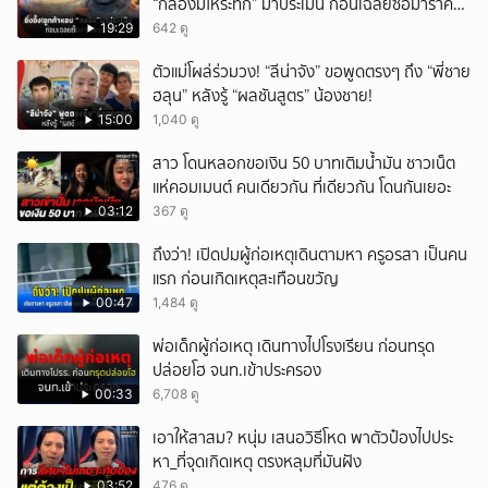
“กลองมโหระทึก” มาประเมิน ก่อนเฉลยซื้อมาราคา
เท่าไหร่?
19:29
642 ดู
ตัวแม่โผล่ร่วมวง! “ลีน่าจัง” ขอพูดตรงๆ ถึง “พี่ชาย
ฮลุน” หลังรู้ “ผลชันสูตร” น้องชาย!
15:00
1,040 ดู
สาว โดนหลอกขอเงิน 50 บาทเติมน้ำมัน ชาวเน็ต
แห่คอมเมนต์ คนเดียวกัน ที่เดียวกัน โดนกันเยอะ
03:12
367 ดู
ถึงว่า! เปิดปมผู้ก่อเหตุเดินตามหา ครูอรสา เป็นคน
แรก ก่อนเกิดเหตุสะเทือนขวัญ
00:47
1,484 ดู
พ่อเด็กผู้ก่อเหตุ เดินทางไปโรงเรียน ก่อนทรุด
ปล่อยโฮ จนท.เข้าประครอง
00:33
6,708 ดู
เอาให้สาสม? หนุ่ม เสนอวิธีโหด พาตัวป๋องไปประ
หา_ที่จุดเกิดเหตุ ตรงหลุมที่มันฝัง
03:52
476 ดู