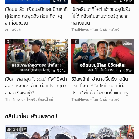
วิดีโอ
วิดีโอ
เปิดปมแล้ว! เพื่อนสนิทเผยปัญหาที่
เปิดคลิปนาทีโหด! เจ้าของสุนัขรับ
ผู้ก่อเหตุเคยพูดถึง ก่อนเกิดเหตุ
ไม่ได้ หลังเห็นลาบราดอร์ถูกลาก
สะเทือนขวัญ
กลางถนน
สยามนิวส์
ThaiNews - ไทยนิวส์ออนไลน์
09
10
วิดีโอ
วิดีโอ
เปิดภาพล่าสุด “ตชด.นำทัพ” ยิ่งน่า
ชีวิตพลิก! "อำนาจ รื่นเริง" อดีต
สลด! หลังคดีเงียบ ก่อนปรากฎตัว
แชมป์โลก ได้เริ่มใหม่ "จอนนี่มือ
ล่าสุด ยิ่งหดหู่?!
ปราบ" ยื่นมือช่วย ดันขึ้นแท่นครู
มวย
ThaiNews - ไทยนิวส์ออนไลน์
ThaiNews - ไทยนิวส์ออนไลน์
คลิปมาใหม่ ห้ามพลาด !