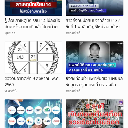
รู้แล้ว! สาเหตุนักเรียน 14 ไม่ลงมือ
สาวถึงกับมือสั่น! จากลำดับ 132
กับภารโรง แถมเดินเข้าไปคุยด้วย
ขึ้นที่ 1 ผลขึ้นบัญชีใหม่ สอบท้อง
ถิ่น
มุมข่าว
สยามนิวส์
ดวงวันอาทิตย์ที่ 9 สิงหาคม พ.ศ.
ยิ่งสะเทือนใจ! แพทย์นิติเวช เผยผล
2569
ชันสูตร ครูคนเเรกที่ นร. ลงมือ
พ.พาทินี
สยามนิวส์