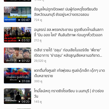
ข้อมูลใหม่ถูกเปิดเผย! ปมผู้ก่อเหตุโรงเรียนดัง
จังหวัดนนทบุรี ยังอยู่ระหว่างตรวจสอบ
00:47
724 ดู
อนุสรณ์ สส.พรรคประชาชน ชูจุดยืนตะโกนลั่นสภา
จี้ "มิน ออง ไลง์" คืนสันติภาพ ก่อนถูกหิ้วตัวออก
03:52
212 ดู
ตะลึง! รายได้ “ฮลุน” ก่อนเสียในจอร์เจีย “พี่ชาย”
เปิดอาการ “ย่าฮลุน” หลังสูญเสียหลานอภิชาต
บุตร!
07:22
29,520 ดู
แตกตื่นทั้งศูนย์! เก๋งพุ่งชน ศูนย์เ๑็กเล็ก เ๑็กๆ บาด
เจ็บหลายราย
01:06
393 ดู
ไทม์ไลน์เหตุ กราดยิงโรงเรียน จ.นนทบุรี | ข่าวช่อง
วัน
06:20
145 ดู