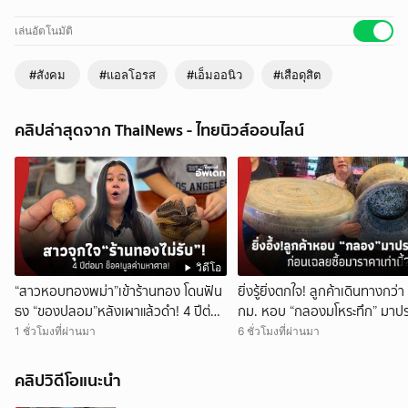
เล่นอัตโนมัติ
#สังคม
#แอลโอรส
#เอ็มออนิว
#เสือดุสิต
คลิปล่าสุดจาก ThaiNews - ไทยนิวส์ออนไลน์
วิดีโอ
“สาวหอบทองพม่า”เข้าร้านทอง โดนฟัน
ยิ่งรู้ยิ่งตกใจ! ลูกค้าเดินทางกว่
ธง “ของปลอม”หลังเผาแล้วดำ! 4 ปีต่อ
กม. หอบ “กลองมโหระทึก” มาปร
มา ช็อกมูลค่าพุ่งมหาศาล!
ก่อนเฉลยซื้อมาราคาเท่าไหร่?
1 ชั่วโมงที่ผ่านมา
6 ชั่วโมงที่ผ่านมา
คลิปวิดีโอแนะนำ