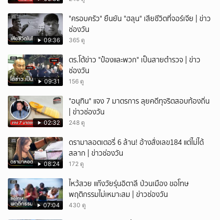
"ครอบครัว" ยืนยัน "ฮลุน" เสียชีวิตที่จอร์เจีย | ข่าว
ช่องวัน
09:36
365 ดู
ตร.โต้ข่าว "ป๋องและพวก" เป็นสายตำรวจ | ข่าว
ช่องวัน
09:31
156 ดู
"อนุทิน" แจง 7 มาตรการ ลุยคดีทุจริตสอบท้องถิ่น
| ข่าวช่องวัน
02:32
248 ดู
ดรามาลอตเตอรี่ 6 ล้าน! อ้างสั่งเลข184 แต่ไม่ได้
สลาก | ข่าวช่องวัน
08:24
172 ดู
ไหว้สวย แก๊งวัยรุ่นอิตาลี ป่วนเมือง ขอโทษ
พฤติกรรมไม่เหมาะสม | ข่าวช่องวัน
07:04
430 ดู