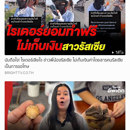
วิดีโอ
นับถือใจ! ไรเดอร์เสียใจ ข่าวพี่น้องรัสเซีย ไม่เก็บเงินค่าโดยสารคนรัสเซีย
เป็นการขอโทษ
BRIGHTTV.CO.TH