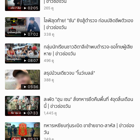
| ข่าวช่องวัน
02:05
265 ดู
ไลฟ์สุดท้าย! "ซัน" ยิงสู้ตำรวจ ก่อนปลิดชีพตัวเอง
| ข่าวช่องวัน
07:02
338 ดู
กลุ่มนักเรียนชาวอิตาลีเข้าพบตำรวจ-ขอโทษผู้เสีย
หาย | ข่าวช่องวัน
08:07
496 ดู
สรุปม้วนเดียวจบ "โนว์เบลล์"
388 ดู
05:36
สะพัด "ฮุน เซน" สั่งทหารยึดคืนพื้นที่ 4จุดสิ้นเดือน
นี้ | ข่าวช่องวัน
07:33
1,445 ดู
ทหารเหยียบทุ่นระเบิด ขาซ้ายขาด-สาหัส | ข่าวช่อง
วัน
05:32
249 ดู