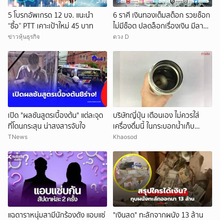
5 โบรกอัพเกรด 12 บจ. แนะนำ
6 ราศี เงินทองเต็มสต็อก รวยช็อก
“ซื้อ” PTT เคาะเป้าใหม่ 45 บาท
ไม่มีช็อต ปลดล็อกเรื่องเงิน มีลาภ
ลอยจ่อคิว
ข่าวหุ้นธุรกิจ
ดวง D
เปิด "ผลชันสูตรเบื้องต้น" แต่ละจุด
บริษัทญี่ปุ่น เตือนเอง ไม่ควรใส่
ที่โดนกระสุน น่าสงสารจับใจ
เครื่องดื่มนี้ ในกระบอกน้ำเก็บ
อุณหภูมิ เสี่ยงเสียหายง่าย
TNews
Khaosod
แฉดาราหนุ่มสามีนักร้องดัง แอบแซ่
"เงินสด" ทะลักจากผนัง 13 ล้าน