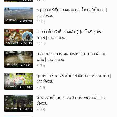
หยุดยาวแห่เที่ยวบางแสน เจอน้ำทะเลสีน้ำตาล |
ข่าวช่องวัน
03:08
447 ดู
รวบสาวไทยรับหิ้วของเข้าญี่ปุ่น "ไอซ์" ซุกซอง
กาแฟ | ข่าวช่องวัน
07:15
454 ดู
แม่สายยังรอด หลังฝนกระหน่ำแม่น้ำสายขึ้นฉับ
พลัน | ข่าวช่องวัน
12:01
713 ดู
อุทาหรณ์ ยาย 78 พักนั่งฝาปิดบ่อ ร่วงบ่อน้ำดับ |
ข่าวช่องวัน
02:47
769 ดู
ตำรวจตากใบดับ 2 เจ็บ 3 คนร้ายยิงต่อสู้ | ข่าว
ช่องวัน
04:13
237 ดู