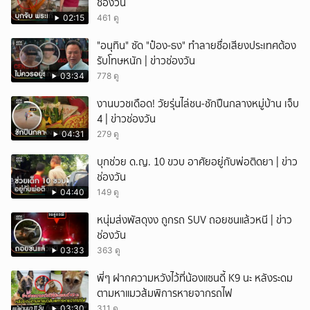
ช่องวัน
ยกเลิก
02:15
461 ดู
"อนุทิน" ซัด "ป๋อง-ธง" ทำลายชื่อเสียงประเทศต้อง
รับโทษหนัก | ข่าวช่องวัน
03:34
778 ดู
งานบวชเดือด! วัยรุ่นไล่ชน-ชักปืนกลางหมู่บ้าน เจ็บ
4 | ข่าวช่องวัน
04:31
279 ดู
บุกช่วย ด.ญ. 10 ขวบ อาศัยอยู่กับพ่อติดยา | ข่าว
ช่องวัน
04:40
149 ดู
หนุ่มส่งพัสดุงง ถูกรถ SUV ถอยชนแล้วหนี | ข่าว
ช่องวัน
03:33
363 ดู
พี่ๆ ฝากความหวังไว้ที่น้องแซนดี้ K9 นะ หลังระดม
ตามหาแมวส้มพิการหายจากรถไฟ
03:30
311 ดู