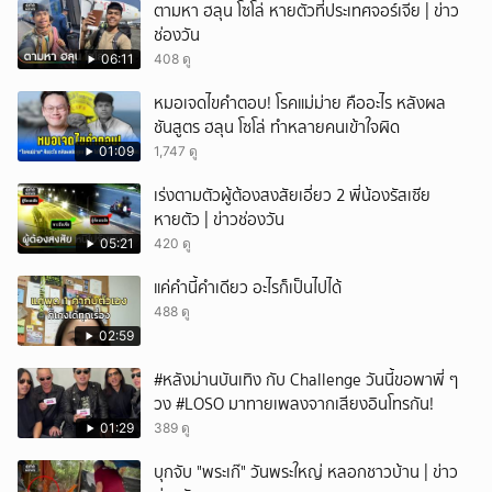
ตามหา ฮลุน โซโล่ หายตัวที่ประเทศจอร์เจีย | ข่าว
ช่องวัน
06:11
408 ดู
หมอเจดไขคำตอบ! โรคแม่ม่าย คืออะไร หลังผล
ชันสูตร ฮลุน โซโล่ ทำหลายคนเข้าใจผิด
01:09
1,747 ดู
เร่งตามตัวผู้ต้องสงสัยเอี่ยว 2 พี่น้องรัสเซีย
หายตัว | ข่าวช่องวัน
05:21
420 ดู
แค่คำนี้คำเดียว อะไรก็เป็นไปได้
488 ดู
02:59
#หลังม่านบันเทิง กับ Challenge วันนี้ขอพาพี่ ๆ
วง #LOSO มาทายเพลงจากเสียงอินโทรกัน!
01:29
389 ดู
บุกจับ "พระเก๊" วันพระใหญ่ หลอกชาวบ้าน | ข่าว