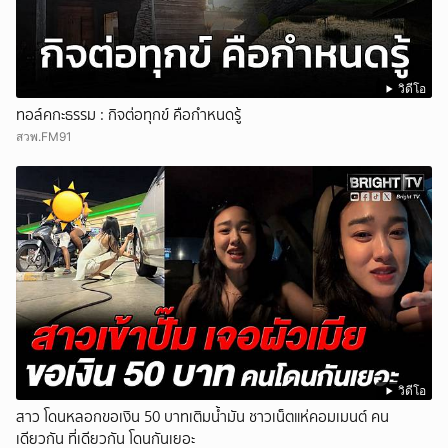
วิดีโอ
ทอล์คกะธรรม : กิจต่อทุกข์ คือกำหนดรู้
สวพ.FM91
วิดีโอ
สาว โดนหลอกขอเงิน 50 บาทเติมน้ำมัน ชาวเน็ตแห่คอมเมนต์ คน
เดียวกัน ที่เดียวกัน โดนกันเยอะ