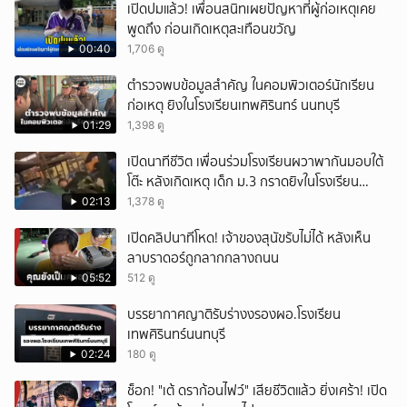
เปิดปมแล้ว! เพื่อนสนิทเผยปัญหาที่ผู้ก่อเหตุเคย
พูดถึง ก่อนเกิดเหตุสะเทือนขวัญ
00:40
1,706 ดู
ตำรวจพบข้อมูลสำคัญ ในคอมพิวเตอร์นักเรียน
ก่อเหตุ ยิงในโรงเรียนเทพศิรินทร์ นนทบุรี
01:29
1,398 ดู
เปิดนาทีชีวิต เพื่อนร่วมโรงเรียนผวาพากันมอบใต้
โต๊ะ หลังเกิดเหตุ เด็ก ม.3 กราดยิvในโรงเรียน
เทพศิรินทร์นนท์ แบบไม่เลือกหน้า เสียงปืนดังสนั่น
02:13
1,378 ดู
หวั่นไหว
เปิดคลิปนาทีโหด! เจ้าของสุนัขรับไม่ได้ หลังเห็น
ลาบราดอร์ถูกลากกลางถนน
05:52
512 ดู
บรรยากาศญาติรับร่างงรองผอ.โรงเรียน
เทพศิรินทร์นนทบุรี
02:24
180 ดู
ช็อก! "เต้ ดราก้อนไฟว์" เสียชีวิตแล้ว ยิ่งเศร้า! เปิด