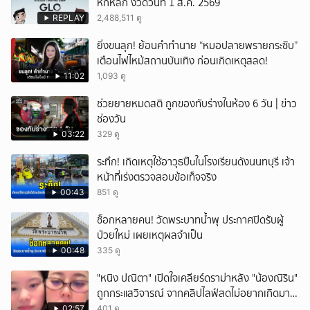
หกหลัก งวดวันที่ 1 ส.ค. 2569
REPLAY
2,488,511 ดู
ยิ่งขนลุก! ย้อนคำทำนาย “หมอปลายพรายกระซิบ”
เตือนไฟไหม้สถานบันเทิง ก่อนเกิดเหตุสลด!
11:02
1,093 ดู
ช่วยยายหมดสติ ถูกของทับร่างในห้อง 6 วัน | ข่าว
ช่องวัน
03:22
329 ดู
ระทึก! เกิดเหตุใช้อาวุธปืuในโรงเรียนดังนนทบุรี เจ้า
หน้าที่เร่งตรวจสอบข้อเท็จจริง
00:43
851 ดู
ช็อกหลายคน! วัดพระบาทน้ำพุ ประกาศปิดรับผู้
ป่วยใหม่ เผยเหตุผลจำเป็น
00:48
335 ดู
"หนิง ปณิตา" เปิดใจเคลียร์ดราม่าหลัง "น้องณิริน"
ถูกกระแสวิจารณ์ จากคลิปไลฟ์สดไม่อยากเกิดมา
หน้าเหมือนพ่อ
02:57
401 ดู