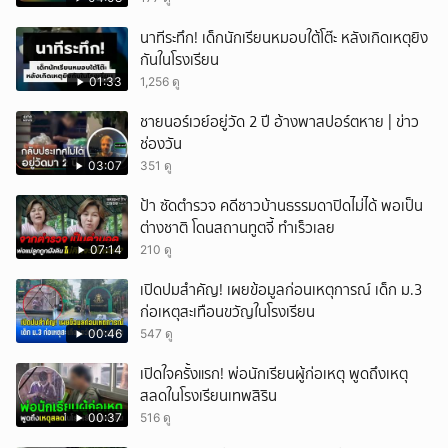
นาทีระทึก! เด็กนักเรียนหมอบใต้โต๊ะ หลังเกิดเหตุยิง
กันในโรงเรียน
01:33
1,256 ดู
ชายนอร์เวย์อยู่วัด 2 ปี อ้างพาสปอร์ตหาย | ข่าว
ช่องวัน
03:07
351 ดู
ป้า ซัดตำรวจ คดีชาวบ้านธรรมดาปิดไม่ได้ พอเป็น
ต่างชาติ โดนสถานทูตจี้ ทำเร็วเลย
07:14
210 ดู
เปิดปมสำคัญ! เผยข้อมูลก่อนเหตุการณ์ เด็ก ม.3
ก่อเหตุสะเทือนขวัญในโรงเรียน
00:46
547 ดู
เปิดใจครั้งแรก! พ่อนักเรียนผู้ก่อเหตุ พูดถึงเหตุ
สลดในโรงเรียนเทพสิริน
00:37
516 ดู