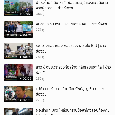
ปักธงไทย "เนิน 754" ย้อนสมรภูมิทวงแผ่นดินคืน
จากผู้รุกราน | ข่าวช่องวัน
06:51
366 ดู
จับตาประชุม ครม. เคาะ "บัตรคนจน" | ข่าวช่องวัน
274 ดู
04:21
รพ.อ่างทองแถลง ยอมรับจัดเลี้ยงใน ICU | ข่าว
ช่องวัน
08:01
287 ดู
สาว ขี่ จยย.ตกร่องก่อสร้างเหล็กเสียบสาหัส | ข่าว
ช่องวัน
02:06
259 ดู
แม่ค้าวอนช่วย คนร้ายลักทรัพย์สูญ 6 แสน | ข่าว
ช่องวัน
02:23
273 ดู
ผอ.สำนัก มศว โผล่รับทราบข้อหาโกงสอบท้องถิ่น