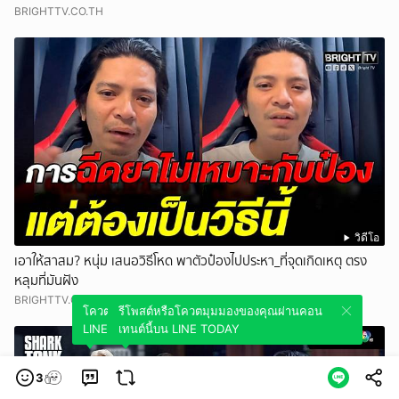
BRIGHTTV.CO.TH
วิดีโอ
เอาให้สาสม? หนุ่ม เสนอวิธีโหด พาตัวป๋องไปประหา_ที่จุดเกิดเหตุ ตรง
หลุมที่มันฝัง
BRIGHTTV.CO.TH
โควตมุมมองของคุณผ่านคอนเทนต์นี้บน
รีโพสต์หรือโควตมุมมองของคุณผ่านคอน
LINE TODAY
เทนต์นี้บน LINE TODAY
3