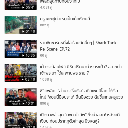
โพสต์สุดท้ายก่อนจากไป
05:41
4,081 ดู
ครู เผยผู้ก่อเหตุเป็นเด็กเรียนดี
882 ดู
01:46
รวมซีนชาร์คหนึ่งไล่ต้อนกัดนิ่มๆ | Shark Tank
Re_Scene_EP.72
10:35
66 ดู
เต้ ดราก้อนไฟว์ มีหินปริศนาถ่วงกระเป๋า? ลอ-ยน้ำ
เจ้าพระยา ใต้สะพานพระราม 7
03:46
1,038 ดู
ชีวิตพลิก! "อำนาจ รื่นเริง" อดีตแชมป์โลก ได้เริ่ม
ใหม่ "จอนนี่มือปราบ" ยื่นมือช่วย ดันขึ้นแท่นครูมวย
10:01
896 ดู
เปิดภาพล่าสุด “ตชด.นำทัพ” ยิ่งน่าสลด! หลังคดี
เงียบ ก่อนปรากฎตัวล่าสุด ยิ่งหดหู่?!
13:18
1,452 ดู