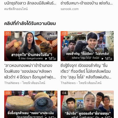
บนักธุรกิจสาว ลักลอบมีสัมพันธ์
ช่างรับเหมา-เจ้าของบ้าน แย่งกัน
สัปดาห์ละ 2 ครั้ง
วุ่น สุดท้ายศาลตัดสินให้ใคร?!
คมชัดลึกออนไลน์
sanook.com
คลิปที่กำลังได้รับความนิยม
01
02
วิดีโอ
วิดีโอ
“สาวหอบทองพม่า”เข้าร้านทอง
ยิ่งรู้ยิ่งจุก! เปิดของสำคัญ “ชิ้น
โดนฟันธง “ของปลอม”หลังเผา
เดียว” ที่จอเจียร์ ไม่ส่งกลับพร้อม
แล้วดำ! 4 ปีต่อมา ช็อกมูลค่าพุ่ง
ร่าง “ฮลุน โซโล่” หลังถึงแผ่นดิน
มหาศาล!
ไทย!
ThaiNews - ไทยนิวส์ออนไลน์
ThaiNews - ไทยนิวส์ออนไลน์
03
04
วิดีโอ
วิดีโอ