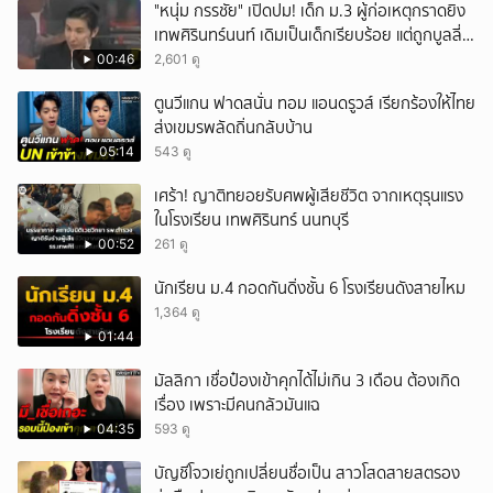
"หนุ่ม กรรชัย" เปิดปม! เด็ก ม.3 ผู้ก่อเหตุกราดยิง
เทพศิรินทร์นนท์ เดิมเป็นเด็กเรียบร้อย แต่ถูกบูลลี่
หนัก คาดแรงกดดันสะสมกลายเป็นแรงแค้น จนก่อ
00:46
2,601 ดู
เหตุสลด
ตูนวีแกน ฟาดสนั่น ทอม แอนดรูวส์ เรียกร้องให้ไทย
ส่งเขมรพลัดถิ่นกลับบ้าน
05:14
543 ดู
เศร้า! ญาติทยอยรับศพผู้เสียชีวิต จากเหตุรุนแรง
ในโรงเรียน เทพศิรินทร์ นนทบุรี
00:52
261 ดู
นักเรียน ม.4 กอดกันดิ่งชั้น 6 โรงเรียนดังสายไหม
1,364 ดู
01:44
มัลลิกา เชื่อป๋องเข้าคุกได้ไม่เกิน 3 เดือน ต้องเกิด
เรื่อง เพราะมีคนกลัวมันแฉ
04:35
593 ดู
บัญชีโจวเย่ถูกเปลี่ยนชื่อเป็น สาวโสดสายสตรอง