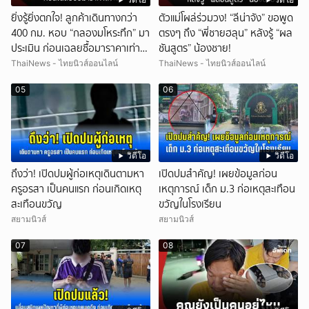
ยิ่งรู้ยิ่งตกใจ! ลูกค้าเดินทางกว่า
ตัวแม่โผล่ร่วมวง! “ลีน่าจัง” ขอพูด
400 กม. หอบ “กลองมโหระทึก” มา
ตรงๆ ถึง “พี่ชายฮลุน” หลังรู้ “ผล
ประเมิน ก่อนเฉลยซื้อมาราคาเท่า
ชันสูตร” น้องชาย!
ไหร่?
ThaiNews - ไทยนิวส์ออนไลน์
ThaiNews - ไทยนิวส์ออนไลน์
05
06
วิดีโอ
วิดีโอ
ถึงว่า! เปิดปมผู้ก่อเหตุเดินตามหา
เปิดปมสำคัญ! เผยข้อมูลก่อน
ครูอรสา เป็นคนแรก ก่อนเกิดเหตุ
เหตุการณ์ เด็ก ม.3 ก่อเหตุสะเทือน
สะเทือนขวัญ
ขวัญในโรงเรียน
สยามนิวส์
สยามนิวส์
07
08