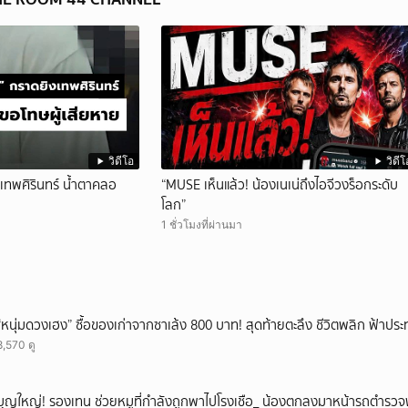
วิดีโอ
วิดีโ
งเทพศิรินทร์ น้ำตาคลอ
“MUSE เห็นแล้ว! น้องเนเน่ถึงไอจีวงร็อกระดับ
โลก”
1 ชั่วโมงที่ผ่านมา
“หนุ่มดวงเฮง” ซื้อของเก่าจากซาเล้ง 800 บาท! สุดท้ายตะลึง ชีวิตพลิก ฟ้าประ
8,570 ดู
บุญใหญ่! รองเทน ช่วยหมูที่กำลังถูกพาไปโรงเชือ_ น้องตกลงมาหน้ารถตำรวจ