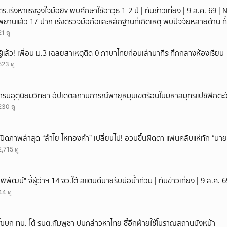
ตร.เร่งหาแรงจูงใจมือยิv พบศึกษาใช้อาวุธ 1-2 ปี | ทันข่าวเที่ยง | 9 ส.ค. 69
พยานแล้ว 17 ปาก เร่งตรวจมือถือและหลักฐานที่เกิดเหตุ พบปัจจัยหลายด้าน ทั
เพื่อน และสื่อโซเ
21 ดู
รู้แล้ว! เพื่อน ม.3 เฉลยสาเหตุติด 0 ภาษาไทยก่อนเล่านาทีระทึกกลางห้องเรียน
523 ดู
กรมอุตุนิยมวิทยา อัปเดตสถานการณ์พายุหมุนเขตร้อนในมหาสมุทรแปซิฟิกตะวั
230 ดู
เปิดภาพล่าสุด “ลำไย ไหทองคำ” เปลี่ยนไป! อวบขึ้นผิดตา แฟนคลับแห่ทัก “นาย
2,715 ดู
"พิพัฒน์" จี้ผู้ว่าฯ 14 จว.ใต้ สแตนด์บายรับมือน้ำท่วม | ทันข่าวเที่ยง | 9 ส.ค
44 ดู
โฆษก ทบ. โต้ รมต.กัมพูชา ปมกล่าวหาไทย ชี้อีกฝ่ายใช้โบราณสถานบังหน้า