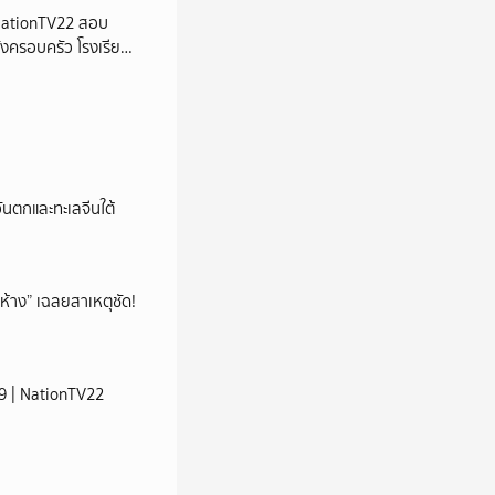
 | NationTV22 สอบ
้งครอบครัว โรงเรียน
นตกและทะเลจีนใต้
ห้าง” เฉลยสาเหตุชัด!
. 69 | NationTV22