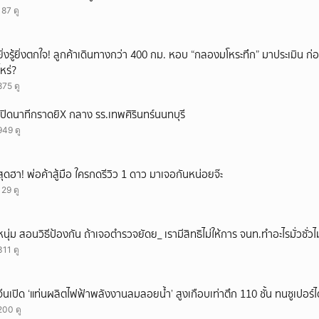
187 ดู
ยิ่งรู้ยิ่งตกใจ! ลูกค้าเดินทางกว่า 400 กม. หอบ “กลองมโหระทึก” มาประเมิน ก
ไหร่?
875 ดู
เปิดนาทีกราดยิX กลาง รร.เทพศิรินทร์นนทบุรี
949 ดู
สุดฮา! พ่อค้าสู้มือ ใครกดรีวิว 1 ดาว มาเจอกันหน่อยจ๊ะ
129 ดู
หนุ่ม สอนวิธีป้องกัน ถ้าเจอตำรวจยัดย_ เรามีสิทธิไม่ให้การ จนท.ทำอะไรมั่วซั่วไม
311 ดู
จีนเปิด ‘แท่นผลิตไฟฟ้าพลังงานลมลอยน้ำ’ สูงเกือบเท่าตึก 110 ชั้น ทนซูเปอร์ไต
200 ดู