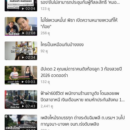
รอง'ยันไม่สามารถประชุมกับผู้ที่สละสิทธิ์ 'หมอ
สรณ'ชี้ ไม่มีใครสั่งให้ผมหยุดปฏิบัติหน้าที่
02:04
123 ดู
ไม่ใช่แหวนหมั้น! พิธา เปิดความหมายแหวนที่ให้
"ก้อย"
02:08
256 ดู
ใครเป็นเหมือนกันบ้างงงง
92 ดู
02:34
อัปเดต 2 คุณแม่ดาราคนดังท้องลูก 3 ท้องสวยปี
2026 อวดออร่า
03:03
132 ดู
ฟ้าผ่า60ชีวิต! พนักงานร้านชาบูดัง โดนลอยแพ
ปิดสาขาหนี เงินเดือนหาย แถมหักประกันสังคม 11
เดือนแต่ไม่ส่ง?
07:43
2,441 ดู
เพลิงไหม้รถบรรทุก ต่างระดับฉิมพลี ถ.บรมฯ วนไป
กาญจนา-บางแค จนท.เร่งดับเพลิง