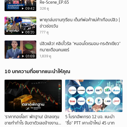
Re-Scene_EP.65
09:42
326 ดู
พายุถล่มงานทุเรียน เต็นท์พ่อค้าแม่ค้าเกือบปลิว |
ข่าวช่องวัน
06:20
777 ดู
ปลิวแล้ว! คลิปไวรัล “หมอนโดเรมอน-กระติกเขียว”
ทนายเตือนคนแชร์
01:09
1,839 ดู
10 บทความที่อยากแนะนำให้คุณ
‘ราคาทองโลก’ พักฐาน! นักลงทุน
5 โบรกอัพเกรด 12 บจ. แนะนำ
ขายทำกำไร จับตาตัวเลขจ้างงาน
“ซื้อ” PTT เคาะเป้าใหม่ 45 บาท