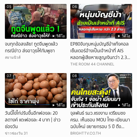
05
06
วิดีโอ
วิดีโอ
จบทุกข้อสงสัย! ทูตจีนพูดแล้ว
EP80จับกุมหนุ่มบัญชีม้าแก๊งคอล
กรณีข่าว ส่งอาวุธให้กัมพูชา
เซ็นเตอร์อ้างเป็นเจ้าหน้าที่ AIS
หลอกผู้เสียหายสูญเงินกว่า 2.3
สยามนิวส์
ล้านบาท
THE ROOM 44 CHANNEL
07
08
วิดีโอ
วิดีโอ
วันนี้ไข่ไก่ปรับขึ้นอีกฟองละ 20
จุลพันธ์ รมว.แรงงาน เตรียมชง
สตางค์ แตะฟองละ 4 บาท | ข่าว
ครม. เห็นชอบ MOU ไทย-เมียนมา
ช่องวัน
ฉบับใหม่ ขยายกรอบ 5 ปี ดึง
แรงงานเข้าระบบ
ข่าวช่องวัน 31
BRIGHTTV.CO.TH