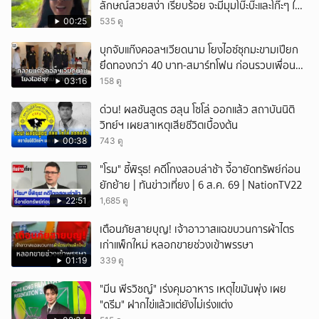
ลักษณ์สวยสง่า เรียบร้อย จะมีมุมโบ๊ะบ๊ะและโก๊ะๆ ให้
ได้อมยิ้มเหมือนกัน งานนี้ทำเอาแฟนๆ ทั้งเอ็นดูทั้ง
00:25
535 ดู
หัวเราะ
บุกจับแก๊งคอลฯเวียดนาม โยงไอซ์ซุกมะขามเปียก
ยึดทองกว่า 40 บาท-สมาร์ทโฟน ก่อนรวบเพื่อน
ร่วมทีมหอบเงิน 1.5 แสนติดสินบนคาโรงพัก
03:16
158 ดู
ด่วน! ผลชันสูตร ฮลุน โซโล่ ออกแล้ว สถาบันนิติ
วิทย์ฯ เผยสาเหตุเสียชีวิตเบื้องต้น
00:38
743 ดู
"โรม" ชี้พิรุธ! คดีโกงสอบล่าช้า จี้อายัดทรัพย์ก่อน
ยักย้าย | ทันข่าวเที่ยง | 6 ส.ค. 69 | NationTV22
22:51
1,685 ดู
เตือนภัยสายบุญ! เจ้าอาวาสแฉขบวนการผ้าไตร
เก่าแพ็กใหม่ หลอกขายช่วงเข้าพรรษา
01:19
339 ดู
"มีน พีรวิชญ์" เร่งคุมอาหาร เหตุไขมันพุ่ง เผย
"ดรีม" ฝากไข่แล้วแต่ยังไม่เร่งแต่ง