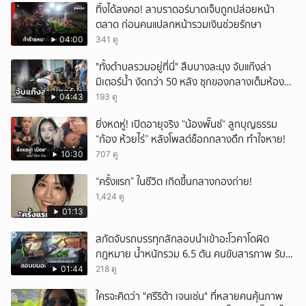
ทิ้งได้ลงคอ! ลาบราดอร์บาดเจ็บถูกปล่อยหน้า
ตลาด ก่อนคนแปลกหน้ารวมเงินช่วยรักษา
04:00
341 ดู
"ทั้งตำบลรวมอยู่ที่นี่" สืบบางละมุง จับแก๊งล่า
มิเตอร์น้ำ งัดกว่า 50 หลัง ซุกของกลางเต็มห้อง
สารภาพขายหาเงินซื้อยา จ.ชลบุรี
04:43
193 ดู
ยิ่งหดหู่! เปิดอายุจริง “น้องพั๊นซ์“ ลูกบุญธรรม
“ก้อง ห้วยไร่” หลังโพสต์ช็อกกลางดึก ทำใจหาย!
10:30
707 ดู
“ครั้งแรก” ในชีวิต เกิดขึ้นกลางกองถ่าย!
1,424 ดู
01:13
สกัดจับรถบรรทุกลักลอบนำเข้าอะโวคาโดผิด
กฎหมาย น้ำหนักรวม 6.5 ตัน คนขับสารภาพ รับ
ค่าจ้างเที่ยวละ 5,000 บาท
01:44
218 ดู
ใครจะคิดว่า "ศรีริต้า เจนเซ่น" ที่หลายคนคุ้นภาพ