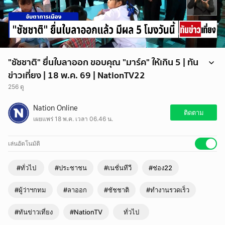
"ชัชชาติ" ยื่นใบลาออก ขอบคุณ "มาร์ค" ให้เกิน 5 | ทัน
ข่าวเที่ยง | 18 พ.ค. 69 | NationTV22
256 ดู
"ชัชชาติ" ยื่นใบลาออกแล้ว ! มีผล 5 โมงวันนี้ ชูแนวคิดใช้เทคโนโลยีเพิ่ม
Nation Online
ประสิทธิภาพเมืองเป็นศูนย์กลาง ศก. ชิงผู้ว่าฯต่อสมัยที่ 2 ย้ำ ขอทำงานจน
ติดตาม
เผยแพร่ 18 พ.ค. เวลา 06.46 น.
วินาทีสุดท้าย 5 โมงเป็นปชช.เต็มขั้นปั่นจักรยาน - ขึ้นรถไฟฟ้ากลับบ้าและ
ขอบคุณ "อภิสิทธิ์" ให้คะแนน 5+ รับต้องฟังคำติเยอะ ๆ ฝาก ปชช.เลือก
สก.ซื่อสัตย์ สุจริต ทำงานดี ทำงานร่วมกับทุกพรรค ชี้คู่แข่งเยอะยิ่งดีปชช.ได้
เล่นอัตโนมัติ
มีตัวเลือก
#ทั่วไป
#ประชาชน
#เนชั่นทีวี
#ช่อง22
#ผู้ว่าฯกทม
#ลาออก
#ชัชชาติ
#ทำงานรวดเร็ว
#ทันข่าวเที่ยง
#NationTV
ทั่วไป