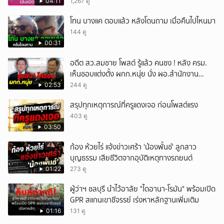
04:11
1,267 ดู
โทน บางแค ตอบแล้ว หลังโดนถาม เมื่อคืนไปไหนมา
144 ดู
00:31
อดีต สว.สมชาย โพสต์ รู้แล้ว คนชง ! หลัง ครม.
เห็นชอบแต่งตั้ง ผกก.หนุ่ย นั่ง ผอ.สำนักงาน
ป.ย.ป.
02:53
244 ดู
สรุปทุกเหตุการณ์ที่ครูแดงเจอ ก่อนโพสต์แรง
403 ดู
03:50
ก้อง ห้วยไร่ แจ้งข่าวเศร้า 'น้องพั้นช์' ลูกสาว
บุญธรรม เสียชีวิตจากอุบัติเหตุทางรถยนต์
01:22
273 ดู
ผู้ว่าฯ ชลบุรี นำไว้อาลัย "ไดอานา-โรมัน" พร้อมเปิด
GPR สแกนเขาชีจรรย์ เร่งหาหลักฐานเพิ่มเติม
01:16
131 ดู