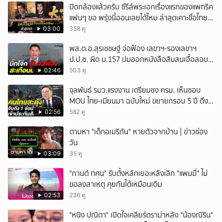
ปิดกล้องแล้วครับ ซีรีส์พระเอกเรื่องแรกของแพทริค
แฟนๆ ขอ พรุ่งนี้ออนเลยได้ไหม ล่าสุดเคาะชื่อไทย
แล้ว
03:00
358 ดู
พล.ต.อ.สุรเชชษฐ์ จ่อฟ้อง เลขาฯ-รองเลขาฯ
ป.ป.ช. ผิด ม.157 ปมออกหนังสือสับสนเอื้อสอบ
คดีซ้ำซ้อน
02:46
503 ดู
จุลพันธ์ รมว.แรงงาน เตรียมชง ครม. เห็นชอบ
MOU ไทย-เมียนมา ฉบับใหม่ ขยายกรอบ 5 ปี ดึง
แรงงานเข้าระบบ
02:56
582 ดู
ตามหา "เด็กอเมริกัน" หายตัวจากบ้าน | ข่าวช่อง
วัน
03:09
35 ดู
"กานต์ ทศน" รับตั้งหลักเยอะหลังเลิก "แพมมี่" ไม่
ขอลงสาเหตุ คุยกันได้เหมือนเดิม
02:53
236 ดู
"หนิง ปณิตา" เปิดใจเคลียร์ดราม่าหลัง "น้องณิริน"