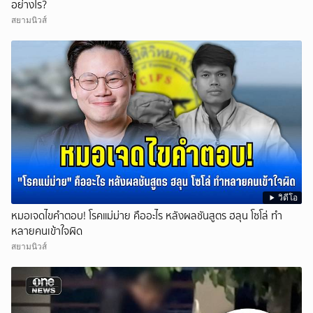
อย่างไร?
สยามนิวส์
วิดีโอ
หมอเจดไขคำตอบ! โรคแม่ม่าย คืออะไร หลังผลชันสูตร ฮลุน โซโล่ ทำ
หลายคนเข้าใจผิด
สยามนิวส์