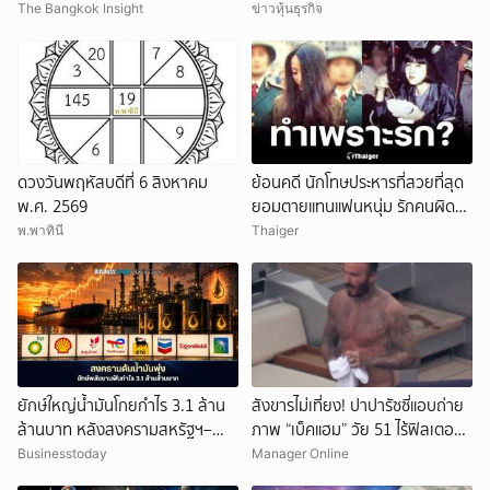
สหรัฐ
The Bangkok Insight
ข่าวหุ้นธุรกิจ
ดวงวันพฤหัสบดีที่ 6 สิงหาคม
ย้อนคดี นักโทษประหารที่สวยที่สุด
พ.ศ. 2569
ยอมตายแทนแฟนหนุ่ม รักคนผิด
ชีวิตดิ่งเหว
พ.พาทินี
Thaiger
ยักษ์ใหญ่น้ำมันโกยกำไร 3.1 ล้าน
สังขารไม่เที่ยง! ปาปารัซซี่แอบถ่าย
ล้านบาท หลังสงครามสหรัฐฯ–
ภาพ “เบ็คแฮม” วัย 51 ไร้ฟิลเตอร์
อิหร่านดันราคาพลังงานพุ่ง
เผยให้เห็นผมบาง-ศีรษะล้าน
Businesstoday
Manager Online