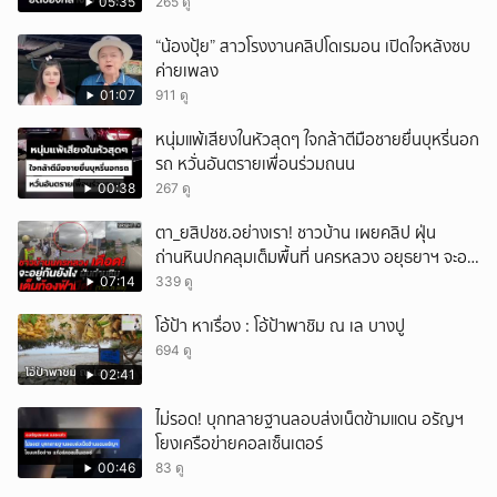
05:35
265 ดู
“น้องปุ้ย” สาวโรงงานคลิปโดเรมอน เปิดใจหลังซบ
ค่ายเพลง
01:07
911 ดู
หนุ่มแพ้เสียงในหัวสุดๆ ใจกล้าตีมือชายยื่นบุหรี่นอก
รถ หวั่นอันตรายเพื่อนร่วมถนน
00:38
267 ดู
ตา_ยสิปชช.อย่างเรา! ชาวบ้าน เผยคลิป ฝุ่น
ถ่านหินปกคลุมเต็มพื้นที่ นครหลวง อยุธยาฯ จะอยู่
กันยังไง
07:14
339 ดู
โอ้ป้า หาเรื่อง : โอ้ป้าพาชิม ณ เล บางปู
694 ดู
02:41
ไม่รอด! บุกทลายฐานลอบส่งเน็ตข้ามแดน อรัญฯ
โยงเครือข่ายคอลเซ็นเตอร์
00:46
83 ดู