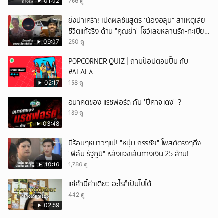
01:02
766 ดู
ยิ่งน่าเศร้า! เปิดผลชันสูตร "น้องฮลุน" สาเหตุเสีย
ชีวิตแท้จริง ด้าน "คุณย่า" โชว์เลขหลานรัก-ทะเบียน
รถเคลื่อนร่าง!
09:07
250 ดู
POPCORNER QUIZ | ถามป็อปตอบปั๊บ กับ
#ALALA
02:17
158 ดู
อนาคตของ แรชฟอร์ด กับ "ปีศาจแดง" ?
189 ดู
03:48
มีร้อนๆหนาวๆแน่! "หนุ่ม กรรชัย" โพสต์ตรงๆถึง
"ฟิล์ม รัฐภูมิ" หลังแจงเส้นทางเงิน 25 ล้าน!
10:16
1,786 ดู
แค่คำนี้คำเดียว อะไรก็เป็นไปได้
442 ดู
02:59