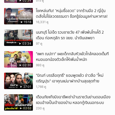
02:34
515 ดู
โชคหล่นทับ! “หนุ่มซื้อลวด” จากร้านมือ 2 ญี่ปุ่น
ตะลึงไม่ใช่ลวดธรรมดา ช็อครู้ซ่อนมูลค่ามหาศาล!
15:18
16,331 ดู
นนทบุรี ไม่เข็ด รวบชายวัย 47 เพิ่งพ้นโทษได้ 2
เดือน ก่อเหตุลัก รถ จยย. นำเงินเสพยา
03:34
97 ดู
"แพท ณปภา" เผยเด็กกลับหัวแล้วใกล้คลอดเต็มที
หมอบอกน้องตัวเล็กให้เพิ่มน้ำหนัก
02:30
993 ดู
"บิณฑ์ บรรลือฤทธิ์" ยอมพูดแล้ว ข่าวลือ "ใหม่
เจริญปุระ" เอาคุณแม่มาฝากบ้านสุขสุดท้าย
27:01
1,766 ดู
เตือนภัยแก๊งมิจฉาชีพเช่าบ้านรายวันย่านดอนเมือง
แอบอ้างเป็นเจ้าของบ้าน หลอกกู้เงินนอกระบบ
02:52
230 ดู