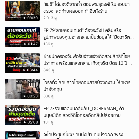
“แม่ชี” ได้ของดีจากถ้ำ ตอนพระธุดงค์! รีบหอบมา
ตรวจ! สุดท้ายผลออก ทำอึ้งทั้งร้าน!
09:30
2,013 ดู
EP 79”สายคอนเทนต์“ ต้องระวัง‼️ คลิปหรือ
รูปภาพของคุณอาจกลายเป็นข้อมูลให้ ”มิจฉาชีพ“
นำไปใช้ได้
01:47
136 ดู
ฝ่ายปกครองจับพ่อรับจ้างแจ้งเกิดสวมสิทธิที่ไชย
ปราการ พร้อมแถลงทลายแก๊งทุจริต บัตร 10 ปี ที่
แม่สอด
03:44
843 ดู
ไวรัลทั่วโลก! สาวไทยถอนสายบัวงดงาม ให้ทหาร
ม้าอังกฤษ
00:23
838 ดู
EP.73รวบแอดมินกลุ่มลับ _DOBERMAN_ ค้า
มนุษย์เด็ก ลวงวิดีโอคอลอัดคลิปปล่อยขาย
02:08
131 ดู
จะได้ประชุมกี่โมง? คนนึงเข้า-คนนึงออก 'พิรง