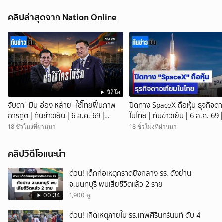
คลิปล่าสุดจาก Nation Online
วิดีโอ
จับตา "มิน อ่อง หล่าย" ใช้ไทยฟื้นภาพ
ปิดทาง SpaceX ถือหุ้น ธุจกิจด
การทูต | ทันข่าวเย็น | 6 ส.ค. 69 |
ในไทย | ทันข่าวเย็น | 6 ส.ค. 69 
NationTV22
NationTV22
18 ชั่วโมงที่ผ่านมา
18 ชั่วโมงที่ผ่านมา
คลิปวิดีโอแนะนำ
ด่วน! เด็กก่อเหตุกราดยิงกลาง รร. ดังย่าน
จ.นนทบุรี พบเสียชีวิตแล้ว 2 ราย
00:34
1,900 ดู
ด่วน! เกิดเหตุภายใน รร.เทพศิรินทร์นนท์ ดับ 4