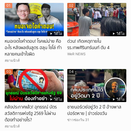
01
02
วิดีโอ
วิดีโอ
หมอเจดไขคำตอบ! โรคแม่ม่าย คือ
ด่วน! เกิดเหตุภายใน
อะไร หลังผลชันสูตร ฮลุน โซโล่ ทำ
รร.เทพศิรินทร์นนท์ ดับ 4
หลายคนเข้าใจผิด
WeR NEWS
สยามนิวส์
03
04
วิดีโอ
วิดีโอ
คลังประกาศแล้ว! อุทธรณ์ บัตร
ชายนอร์เวย์อยู่วัด 2 ปี อ้างพาส
สวัสดิการแห่งรัฐ 2569 ไม่ผ่าน
ปอร์ตหาย | ข่าวช่องวัน
ต้องทำอย่างไร?
ข่าวช่องวัน 31
สยามนิวส์