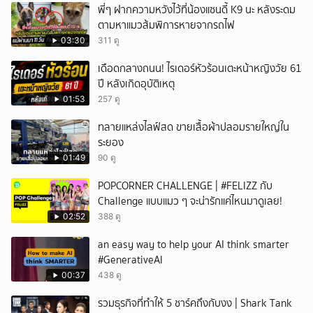
พี่ๆ ฝากความหวังไว้ที่น้องแซนดี้ K9 นะ หลังระดม
ตามหาแมวส้มพิการหายจากรถไฟ
03:30
311 ดู
เดือดกลางถนน! ไรเดอร์หัวร้อนเตะหน้าหญิงวัย 61
ปี หลังเกิดอุบัติเหตุ
01:53
257 ดู
ทลายแหล่งไลฟ์สด ขายเสื้อผ้าปลอมรายใหญ่ใน
ระยอง
01:49
90 ดู
POPCORNER CHALLENGE | #FELIZZ กับ
Challenge แบบแมว ๆ จะน่ารักแค่ไหนมาดูเลย!
02:52
388 ดู
an easy way to help your AI think smarter
#GenerativeAI
00:37
438 ดู
รวมธุรกิจที่ทำให้ 5 ชาร์คถึงกับงง | Shark Tank