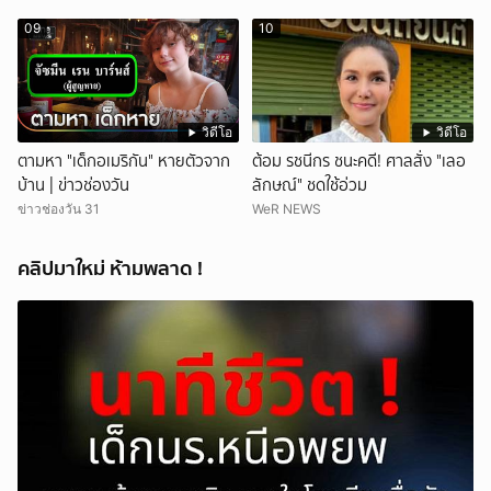
09
10
วิดีโอ
วิดีโอ
ตามหา "เด็กอเมริกัน" หายตัวจาก
ต้อม รชนีกร ชนะคดี! ศาลสั่ง "เลอ
บ้าน | ข่าวช่องวัน
ลักษณ์" ชดใช้อ่วม
ข่าวช่องวัน 31
WeR NEWS
คลิปมาใหม่ ห้ามพลาด !