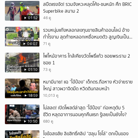
สปีดแรงจัด! รวมจังหวะหลุดโค้ง-ชนหนัก ศึก BRIC
Superbike สนาม 2
01:52
46 ดู
รวบหนุ่มแก๊งหลอกลงทุนขายสินค้าออนไลน์ อ้าง
กำไรงาม สุดท้ายหลอกเหยื่อหมดตัว สูญเงินเป็น
แสนบาท ยังให้การปฏิเสธ
04:07
71 ดู
ไฟไหม้อาคาร ใกล้เคียงวัดโพธิ์แก้ว ซอยพระราม 2
ซอย 1
01:10
73 ดู
หมามีนาย! แฉ “ไอ้ป๋อง” เด็กตร.ถือหาง หัวจ่ายราย
ใหญ่ สาวผวาจิตมืด หวิดดินกลบหน้า
18:59
10,013 ดู
ไม่สลด! เปิดโพสต์ล่าสุด “ไอ้ป๋อง” ก่อเหตุดับ 5
ชีวิต หลุดอาการนอนคุกคืนแรก รู้เลยเป็นยังไง?
10:50
680 ดู
ไขข้อสงสัย ลิขสิทธิ์คลิป “ฮลุน โซโล่” ตกเป็นของ