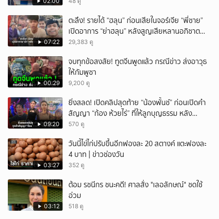
ล้านบาท
02:00
48 ดู
ตะลึง! รายได้ “ฮลุน” ก่อนเสียในจอร์เจีย “พี่ชาย”
เปิดอาการ “ย่าฮลุน” หลังสูญเสียหลานอภิชาต
บุตร!
07:22
29,383 ดู
จบทุกข้อสงสัย! ทูตจีนพูดแล้ว กรณีข่าว ส่งอาวุธ
ให้กัมพูชา
00:29
9,200 ดู
ยิ่งสลด! เปิดคลิปสุดท้าย “น้องพั้นช์” ก่อนเปิดคำ
สัญญา “ก้อง ห้วยไร่” ที่ให้ลูกบุญธรรม หลัง
ลาโลก!
09:20
570 ดู
วันนี้ไข่ไก่ปรับขึ้นอีกฟองละ 20 สตางค์ แตะฟองละ
4 บาท | ข่าวช่องวัน
03:27
352 ดู
ต้อม รชนีกร ชนะคดี! ศาลสั่ง "เลอลักษณ์" ชดใช้
อ่วม
03:12
518 ดู