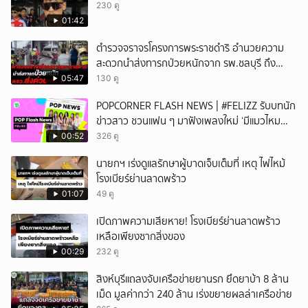
230 ดู
01:42
ตำรวจจราจรโครงการพระราชดำริ อำนวยความ
สะดวกนำส่งทารกป่วยหนักจาก รพ.ชลบุรี ถึง
รพ.ศิริราช
05:47
130 ดู
POPCORNER FLASH NEWS | #FELIZZ รับบทนัก
ข่าวสาว ชวนแฟน ๆ มาฟังเพลงใหม่ ‘มีแมวไหม
(Catch Me If You Can)’
00:52
326 ดู
นายกฯ เร่งดูแลรักษาผู้บาดเจ็บเต็มที่ เหตุ ไฟไหม้
โรงเบียร์ย่านลาดพร้าว
01:07
49 ดู
เปิดภาพความเสียหาย! โรงเบียร์ย่านลาดพร้าว
เหลือเพียงซากสิ่งของ
00:29
232 ดู
สิงห์บุรีแถลงจับเครือข่ายยานรก ยึดยาบ้า 8 ล้าน
เม็ด มูลค่ากว่า 240 ล้าน เร่งขยายผลล่าเครือข่าย