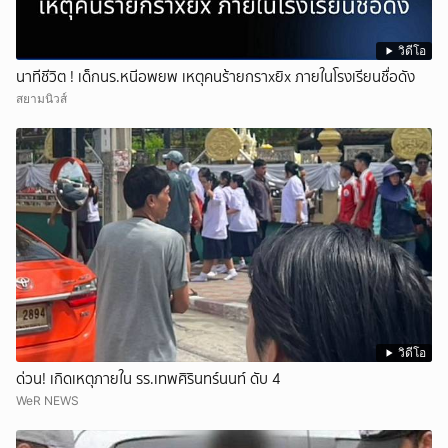
วิดีโอ
นาทีชีวิต ! เด็กนร.หนีอพยพ เหตุคนร้ายกราxยิx ภายในโรงเรียนชื่อดัง
สยามนิวส์
วิดีโอ
ด่วน! เกิดเหตุภายใน รร.เทพศิรินทร์นนท์ ดับ 4
WeR NEWS