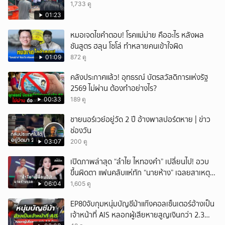
1,733 ดู
01:23
หมอเจดไขคำตอบ! โรคแม่ม่าย คืออะไร หลังผล
ชันสูตร ฮลุน โซโล่ ทำหลายคนเข้าใจผิด
01:09
872 ดู
คลังประกาศแล้ว! อุทธรณ์ บัตรสวัสดิการแห่งรัฐ
2569 ไม่ผ่าน ต้องทำอย่างไร?
00:33
189 ดู
ชายนอร์เวย์อยู่วัด 2 ปี อ้างพาสปอร์ตหาย | ข่าว
ช่องวัน
03:07
200 ดู
เปิดภาพล่าสุด “ลำไย ไหทองคำ” เปลี่ยนไป! อวบ
ขึ้นผิดตา แฟนคลับแห่ทัก “นายห้าง” เฉลยสาเหตุ
ชัด!
06:04
1,605 ดู
EP80จับกุมหนุ่มบัญชีม้าแก๊งคอลเซ็นเตอร์อ้างเป็น
เจ้าหน้าที่ AIS หลอกผู้เสียหายสูญเงินกว่า 2.3