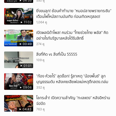
04:35
550 ดู
ยกเลิก
ยิ่งขนลุก! ย้อนคำทำนาย “หมอปลายพรายกระซิบ”
เตือนไฟไหม้สถานบันเทิง ก่อนเกิดเหตุสลด!
11:02
1,064 ดู
เปิดผลนิด้าโพล! คนร่วม "ไทยช่วยไทย พลัส" คิด
อย่างไรกับรัฐบาลหลังได้รับสิทธิ์
00:49
274 ดู
สิ่งที่คิด vs สิ่งที่เป็น 55555
109 ดู
01:01
“ก้อง ห้วยไร่” สุดช็อก! รู้สาเหตุ “น้องพั๊นซ์“ ลูก
บุญธรรมดับ หลังเคยเสียพ่อแม่เหตุตึกสตง.ถล่ม
09:06
352 ดู
โลกระส่ำ! เปิดความสำคัญ “ทะเลแดง” หลังอิหร่าน
จ่อปิด
04:43
763 ดู