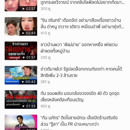
ถูกกระแสวิจารณ์ จากคลิปไลฟ์สดไม่อยากเกิดมา
หน้าเหมือนพ่อ
02:57
305 ดู
ั่"จิน จรินทร์" เดือดจัด! อย่ามาเสือxเรื่องชาวบ้าน
ลั่น ด่าหนู (กวาง รติชา) เหมือนด่าพี่ อย่ามายุ่งกับ
คนของผม จบ!!!
02:49
413 ดู
ชาวบ้านผวา “ผีแม่ม่าย” ออกหาเหยื่อ แห่แขวน
ผ้าแดงทั้งหมู่บ้าน
01:57
230 ดู
ข่าวดีมาแล้ว! รัฐปลดล็อกเกณฑ์รถเก่า คาดคนได้
สิทธิเพิ่ม 2-3 ล้านราย
00:42
287 ดู
กัน จอมพลัง มอบกล้องวงจรปิด 40 ตัว อุดจุด
เสี่ยงหลังคดีสะเทือนขวัญ
01:35
953 ดู
"กัน นภัทร" ติดใจสายมัทฉะ เล็งเปิดร้านจริงจัง
ส่วน "ฐิสา" เป็น PR น่าจะเหมาะกว่า