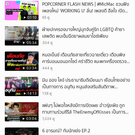
POPCORNER FLASH NEWS | #MicMac ชวนฟัง
เพลงใหม่ 'WORKING U' ลั่น! เพลงดี ฮีลใจ เปิด
ฟังได้ทุกสถานการณ์
01:10
65 ดู
ฝ่ายปกครองบางใหญ่บุกจับคู่รัก LGBTQ ค้ายา
เสพติด พบเข็มฉีดยาผสมยาไอซ์เพียบ
05:34
304 ดู
หมอเบ็นซ์ เตือนภัยสายเที่ยวฉายเดี่ยว เตือนพิษ
คาร์บอนมอนอกไซด์ คร่าชีวิต แนะพกเครื่องตรวจ
วัดติดตัว
02:34
444 ดู
มิน ออง ไลง์ ประธานาธิบดีเมียนมา เยือนไทยอย่าง
เป็นทางการ อนุทิน หนุนส่งเสริมสันติภาพ
เสถียรภาพชายแดน
14:13
138 ดู
แฟนๆ ไม่พอใจหลังมีการเปิดเผย อ๋าวรุ่ยเผิง ถูก
ทาบทามร่วมซีรีส์ TheEnemyOfKisses เป็นการ
ลดเกรดนักแสดงหรือไม่
03:04
1,024 ดู
6 อารมณ์? กับนักแข่ง EP.2