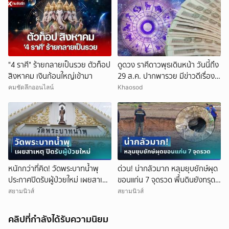
"4 ราศี" ร้ายกลายเป็นรวย ตัวท็อป
ดูดวง ราศีดาวพุธเดินหน้า วันนี้ถึง
สิงหาคม เงินก้อนใหญ่เข้ามา
29 ส.ค. ปากพารวย มีข่าวดีเรื่อง
เงิน-ค้าขาย
คมชัดลึกออนไลน์
Khaosod
หนักกว่าที่คิด! วัดพระบาทน้ำพุ
ด่วน! น่ากลัวมาก หลุมยุบยักษ์ผุด
ประกาศปิดรับผู้ป่วยใหม่ เผยสาเหตุ
ขอนแก่น 7 จุดรวด พื้นดินยังทรุด
สุดสะเทือนใจ
ไม่หยุด ชาวบ้านผวาหนัก
สยามนิวส์
สยามนิวส์
คลิปที่กำลังได้รับความนิยม