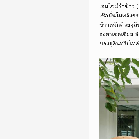
เอนไซม์รำข้าว (
เชื่อมั่นในพลังธ
ข้าวหมักด้วยจุล
องศาเซลเซียส อ
ของจุลินทรีย์เหล