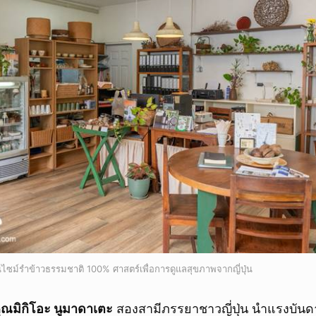
ยกเลิก
ม์รำข้าวธรรมชาติ 100% ศาสตร์เพื่อการดูแลสุขภาพจากญี่ปุ่น
ุณมิกิโอะ นูมาดาเตะ
สองสามีภรรยาชาวญี่ปุ่น นำแรงบัน