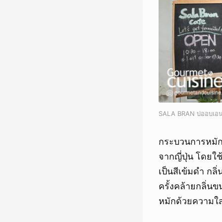
SALA BRAN บ่ออบเอนไซ
กระบวนการหมักบ่
จากญี่ปุ่น โดยใช
เป็นสีเข้มดำ กล
ครั้งคล้ายกลิ่น
หมักด้วยความใส