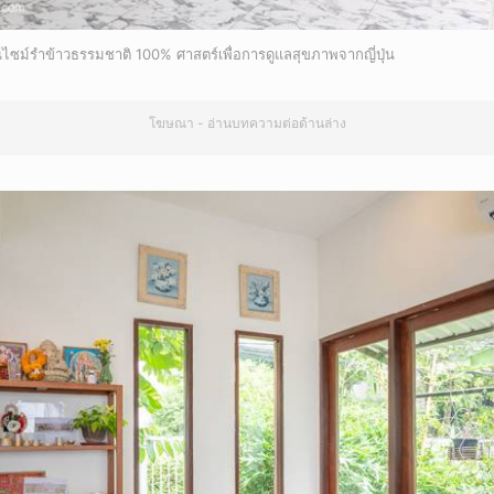
ม์รำข้าวธรรมชาติ 100% ศาสตร์เพื่อการดูแลสุขภาพจากญี่ปุ่น
โฆษณา - อ่านบทความต่อด้านล่าง