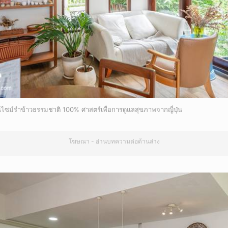
ม์รำข้าวธรรมชาติ 100% ศาสตร์เพื่อการดูแลสุขภาพจากญี่ปุ่น
โฆษณา - อ่านบทความต่อด้านล่าง