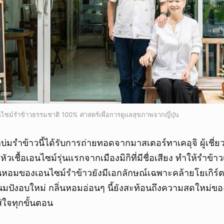
ม์รำข้าวธรรมชาติ 100% ศาสตร์เพื่อการดูแลสุขภาพจากญี่ปุ่น
มรำข้าวนี้ได้รับการถ่ายทอดจากมาสเตอร์ทาเคอุจิ ผู้เชี่
้หัวเชื้อเอนไซม์รุ่นแรกจากเมืองมิกิที่มีชื่อเสียง ทำให้รำข้า
ิ่นหอมของเอนไซม์รำข้าวยังมีเอกลักษณ์เฉพาะคล้ายโยเกิร์
ขนมปังอบใหม่ กลิ่นหอมอ่อนๆ นี้ยังสะท้อนถึงความสดใหม่ของ
่ใจทุกขั้นตอน