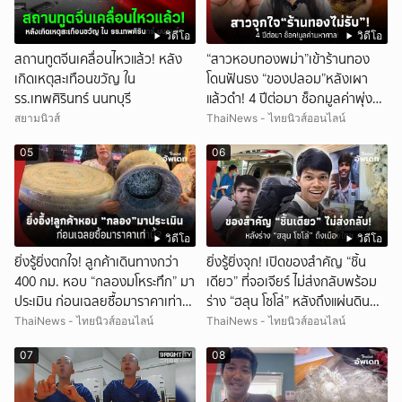
วิดีโอ
วิดีโอ
สถานทูตจีนเคลื่อนไหวแล้ว! หลัง
“สาวหอบทองพม่า”เข้าร้านทอง
เกิดเหตุสะเทือนขวัญ ใน
โดนฟันธง “ของปลอม”หลังเผา
รร.เทพศิรินทร์ นนทบุรี
แล้วดำ! 4 ปีต่อมา ช็อกมูลค่าพุ่ง
มหาศาล!
สยามนิวส์
ThaiNews - ไทยนิวส์ออนไลน์
05
06
วิดีโอ
วิดีโอ
ยิ่งรู้ยิ่งตกใจ! ลูกค้าเดินทางกว่า
ยิ่งรู้ยิ่งจุก! เปิดของสำคัญ “ชิ้น
400 กม. หอบ “กลองมโหระทึก” มา
เดียว” ที่จอเจียร์ ไม่ส่งกลับพร้อม
ประเมิน ก่อนเฉลยซื้อมาราคาเท่า
ร่าง “ฮลุน โซโล่” หลังถึงแผ่นดิน
ไหร่?
ไทย!
ThaiNews - ไทยนิวส์ออนไลน์
ThaiNews - ไทยนิวส์ออนไลน์
07
08