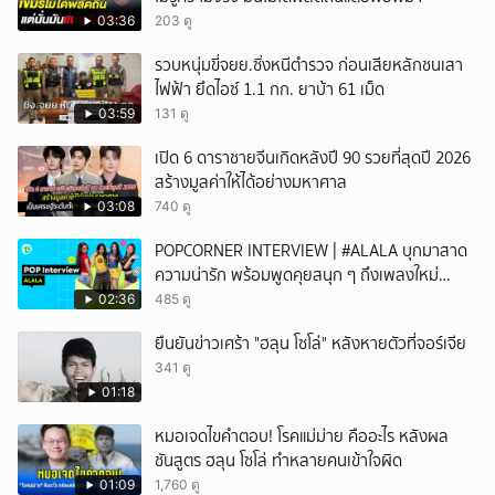
03:36
203 ดู
รวบหนุ่มขี่จยย.ซิ่งหนีตำรวจ ก่อนเสียหลักชนเสา
ไฟฟ้า ยึดไอซ์ 1.1 กก. ยาบ้า 61 เม็ด
03:59
131 ดู
เปิด 6 ดาราชายจีนเกิดหลังปี 90 รวยที่สุดปี 2026
สร้างมูลค่าให้ได้อย่างมหาศาล
03:08
740 ดู
POPCORNER INTERVIEW | #ALALA บุกมาสาด
ความน่ารัก พร้อมพูดคุยสนุก ๆ ถึงเพลงใหม่
'ON&OFF'
02:36
485 ดู
ยืนยันข่าวเศร้า "ฮลุน โซโล่" หลังหายตัวที่จอร์เจีย
341 ดู
01:18
หมอเจดไขคำตอบ! โรคแม่ม่าย คืออะไร หลังผล
ชันสูตร ฮลุน โซโล่ ทำหลายคนเข้าใจผิด
01:09
1,760 ดู