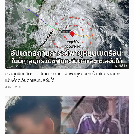
วิดีโอ
กรมอุตุนิยมวิทยา อัปเดตสถานการณ์พายุหมุนเขตร้อนในมหาสมุทร
แปซิฟิกตะวันตกและทะเลจีนใต้
สวพ.FM91