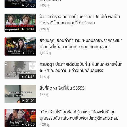
ยกเลิก
01:06
400 ดู
ป้า ซัดตำรวจ คดีชาวบ้านธรรมดาปิดไม่ได้ พอเป็น
ต่างชาติ โดนสถานทูตจี้ ทำเร็วเลย
07:14
326 ดู
ยิ่งขนลุก! ย้อนคำทำนาย “หมอปลายพรายกระซิบ”
เตือนไฟไหม้สถานบันเทิง ก่อนเกิดเหตุสลด!
11:02
1,103 ดู
กรมอุตุฯ ประกาศเตือนฉบับที่ 1 ฝนหนักหลายพื้นที่
6-9 ส.ค. อันดามัน-อ่าวไทยคลื่นลมแรง
01:43
144 ดู
สิ่งที่คิด vs สิ่งที่เป็น 55555
177 ดู
01:01
“ก้อง ห้วยไร่” สุดช็อก! รู้สาเหตุ “น้องพั๊นซ์“ ลูก
บุญธรรมดับ หลังเคยเสียพ่อแม่เหตุตึกสตง.ถล่ม
09:06
426 ดู