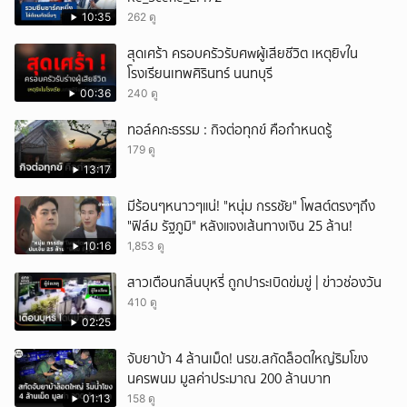
10:35
262 ดู
สุดเศร้า ครอบครัวรับศwผู้เสียชีวิต เหตุยิvใน
โรงเรียนเทพศิรินทร์ นนทบุรี
00:36
240 ดู
ทอล์คกะธรรม : กิจต่อทุกข์ คือกำหนดรู้
179 ดู
13:17
มีร้อนๆหนาวๆแน่! "หนุ่ม กรรชัย" โพสต์ตรงๆถึง
"ฟิล์ม รัฐภูมิ" หลังแจงเส้นทางเงิน 25 ล้าน!
10:16
1,853 ดู
สาวเตือนกลิ่นบุหรี่ ถูกปาระเบิดข่มขู่ | ข่าวช่องวัน
410 ดู
02:25
จับยาบ้า 4 ล้านเม็ด! นรข.สกัดล็อตใหญ่ริมโขง
นครพนม มูลค่าประมาณ 200 ล้านบาท
01:13
158 ดู