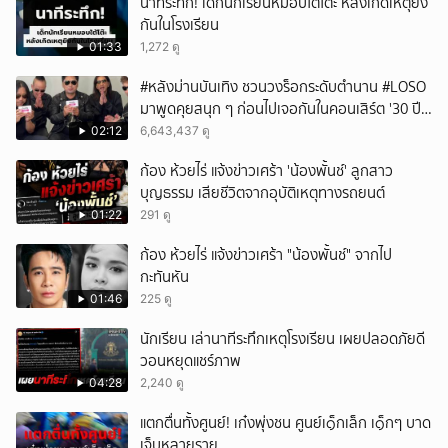
นาทีระทึก! เด็กนักเรียนหมอบใต้โต๊ะ หลังเกิดเหตุยิง
กันในโรงเรียน
01:33
1,272 ดู
#หลังม่านบันเทิง ชวนวงร็อกระดับตำนาน #LOSO
มาพูดคุยสนุก ๆ ก่อนไปเจอกันในคอนเสิร์ต '30 ปี
LOSO นานเท่าไรก็รอ'
02:12
6,643,437 ดู
ก้อง ห้วยไร่ แจ้งข่าวเศร้า 'น้องพั้นช์' ลูกสาว
บุญธรรม เสียชีวิตจากอุบัติเหตุทางรถยนต์
01:22
291 ดู
ก้อง ห้วยไร่ แจ้งข่าวเศร้า "น้องพั้นช์" จากไป
กะทันหัน
01:46
225 ดู
นักเรียน เล่านาทีระทึกเหตุโรงเรียน เผยปลอดภัยดี
วอนหยุดแชร์ภาพ
04:28
2,240 ดู
แตกตื่นทั้งศูนย์! เก๋งพุ่งชน ศูนย์เ๑็กเล็ก เ๑็กๆ บาด
เจ็บหลายราย