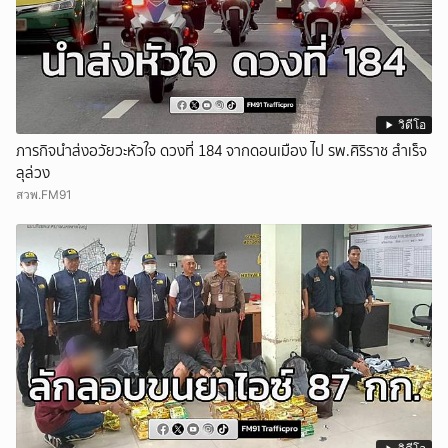
วิดีโอ
ภารกิจนำส่งอวัยวะหัวใจ ดวงที่ 184 จากดอนเมือง ไป รพ.ศิริราช สำเร็จ
ลุล่วง
สวพ.FM91