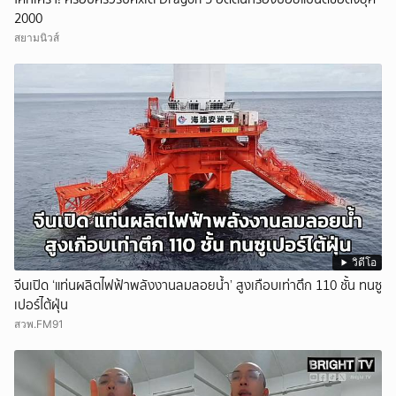
2000
สยามนิวส์
วิดีโอ
จีนเปิด ‘แท่นผลิตไฟฟ้าพลังงานลมลอยน้ำ’ สูงเกือบเท่าตึก 110 ชั้น ทนซู
เปอร์ไต้ฝุ่น
สวพ.FM91