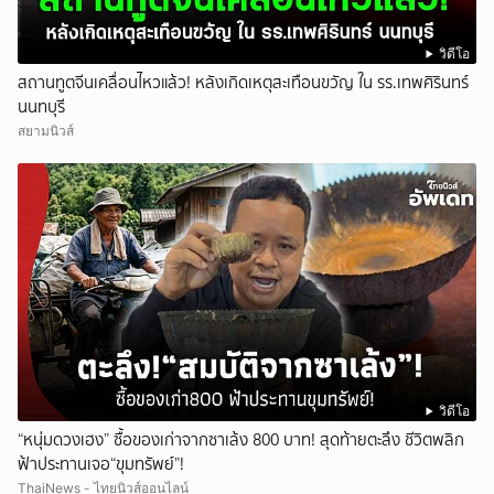
วิดีโอ
สถานทูตจีนเคลื่อนไหวแล้ว! หลังเกิดเหตุสะเทือนขวัญ ใน รร.เทพศิรินทร์
นนทบุรี
สยามนิวส์
วิดีโอ
“หนุ่มดวงเฮง” ซื้อของเก่าจากซาเล้ง 800 บาท! สุดท้ายตะลึง ชีวิตพลิก
ฟ้าประทานเจอ“ขุมทรัพย์”!
ThaiNews - ไทยนิวส์ออนไลน์