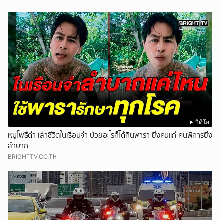
วิดีโอ
หมูโพธิ์ดำ เล่าชีวิตในเรือนจำ ป่วยอะไรก็ได้กินพารา ยิ่งคนแก่ คนพิการยิ่ง
ลำบาก
BRIGHTTV.CO.TH