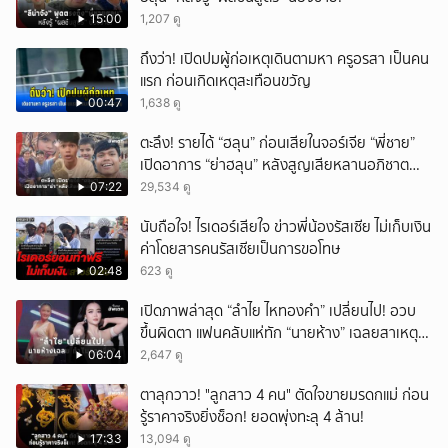
15:00
1,207 ดู
ถึงว่า! เปิดปมผู้ก่อเหตุเดินตามหา ครูอรสา เป็นคน
แรก ก่อนเกิดเหตุสะเทือนขวัญ
00:47
1,638 ดู
ตะลึง! รายได้ “ฮลุน” ก่อนเสียในจอร์เจีย “พี่ชาย”
เปิดอาการ “ย่าฮลุน” หลังสูญเสียหลานอภิชาต
บุตร!
07:22
29,534 ดู
นับถือใจ! ไรเดอร์เสียใจ ข่าวพี่น้องรัสเซีย ไม่เก็บเงิน
ค่าโดยสารคนรัสเซียเป็นการขอโทษ
02:48
623 ดู
เปิดภาพล่าสุด “ลำไย ไหทองคำ” เปลี่ยนไป! อวบ
ขึ้นผิดตา แฟนคลับแห่ทัก “นายห้าง” เฉลยสาเหตุ
ชัด!
06:04
2,647 ดู
ตาลุกวาว! "ลูกสาว 4 คน" ตัดใจขายมรดกแม่ ก่อน
รู้ราคาจริงยิ่งช็อก! ยอดพุ่งทะลุ 4 ล้าน!
17:33
13,094 ดู