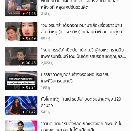
ฟินเกินต้าน! แจ็คกี้-เกรท วรินทร ช็อตสวมกอด
หลังเวที หลุดแคปชั่นชวนคิด
01:46
318 ดู
ั่"จิน จรินทร์" เดือดจัด! อย่ามาเสือxเรื่องชาวบ้าน
ลั่น ด่าหนู (กวาง รติชา) เหมือนด่าพี่ อย่ามายุ่งกับ
คนของผม จบ!!!
02:49
607 ดู
"หนุ่ม กรรชัย" เปิดปม! เด็ก ม.3 ผู้ก่อเหตุกราดยิง
เทพศิรินทร์นนท์ เดิมเป็นเด็กเรียบร้อย แต่ถูกบูลลี่
หนัก คาดแรงกดดันสะสมกลายเป็นแรงแค้น จนก่อ
00:46
2,623 ดู
เหตุสลด
บรรยากาศญาติรับร่างงรองผอ.โรงเรียน
เทพศิรินทร์นนทบุรี
02:24
196 ดู
ทั่วโลกแห่ดู! "เนเน่ รอยัล" ยอดชมล่าสุดพุ่ง 129
ล้านวิว
01:42
549 ดู
"กานต์ ทศน" รับตั้งหลักเยอะหลังเลิก "แพมมี่" ไม่
ขอลงสาเหตุ คุยกันได้เหมือนเดิม