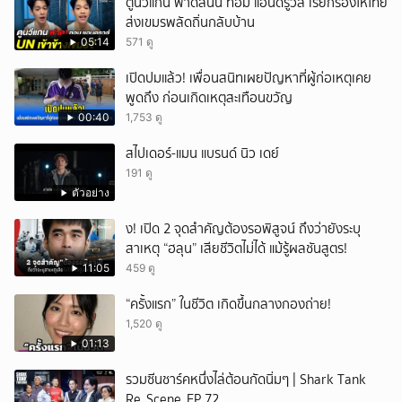
ตูนวีแกน ฟาดสนั่น ทอม แอนดรูวส์ เรียกร้องให้ไทย
ส่งเขมรพลัดถิ่นกลับบ้าน
05:14
571 ดู
เปิดปมแล้ว! เพื่อนสนิทเผยปัญหาที่ผู้ก่อเหตุเคย
พูดถึง ก่อนเกิดเหตุสะเทือนขวัญ
00:40
1,753 ดู
สไปเดอร์-แมน แบรนด์ นิว เดย์
191 ดู
ตัวอย่าง
ึ้ง! เปิด 2 จุดสำคัญต้องรอพิสูจน์ ถึงว่ายังระบุ
สาเหตุ “ฮลุน” เสียชีวิตไม่ได้ แม้รู้ผลชันสูตร!
11:05
459 ดู
“ครั้งแรก” ในชีวิต เกิดขึ้นกลางกองถ่าย!
1,520 ดู
01:13
รวมซีนชาร์คหนึ่งไล่ต้อนกัดนิ่มๆ | Shark Tank
Re_Scene_EP.72