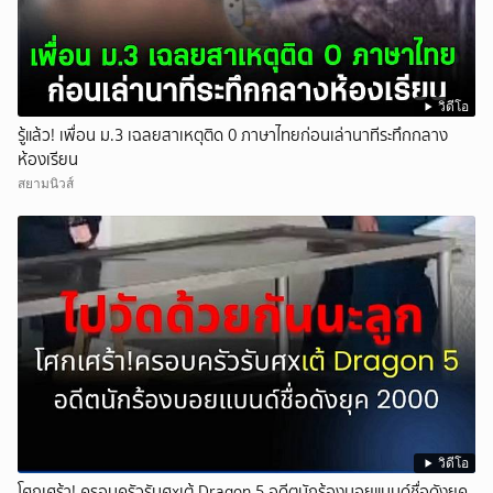
วิดีโอ
รู้แล้ว! เพื่อน ม.3 เฉลยสาเหตุติด 0 ภาษาไทยก่อนเล่านาทีระทึกกลาง
ห้องเรียน
สยามนิวส์
วิดีโอ
โศกเศร้า! ครอบครัวรับศxเต้ Dragon 5 อดีตนักร้องบอยแบนด์ชื่อดังยุค