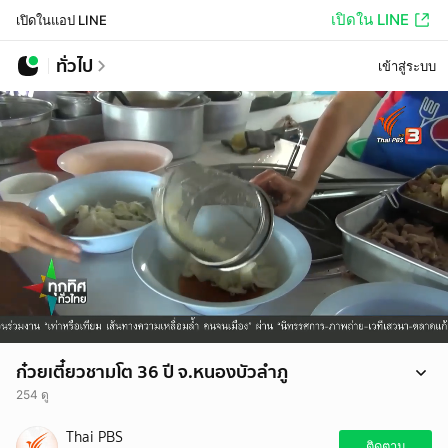
เปิดใน LINE
เปิดในแอป LINE
ทั่วไป
เข้าสู่ระบบ
ก๋วยเตี๋ยวชามโต 36 ปี จ.หนองบัวลำภู
254 ดู
ชวนชิมก๋วยเตี๋ยวชามโตแห่งเมืองศรีบุญเรือง จ.หนองบัวลำภู ที่ขายมา
Thai PBS
ยาวนาน 36 ปี พร้อมเมนูพิเศษอาหารตามสั่ง คือเนื้อลวกมะนาว, ไส้อ่อน
ติดตาม