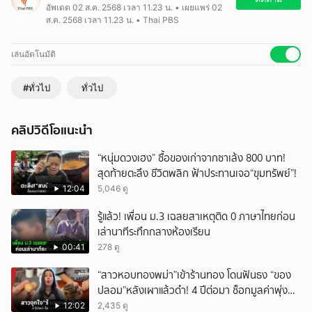
อัพเดต 02 ส.ค. 2568 เวลา 11.23 น. • เผยแพร่ 02
ทอดกรอบ และส้มตำหลากรส
ส.ค. 2568 เวลา 11.23 น. • Thai PBS
เล่นอัตโนมัติ
#ทั่วไป
ทั่วไป
คลิปวิดีโอแนะนำ
“หนุ่มดวงเฮง” ซื้อของเก่าจากซาเล้ง 800 บาท!
สุดท้ายตะลึง ชีวิตพลิก ฟ้าประทานเจอ“ขุมทรัพย์”!
12:04
5,046 ดู
รู้แล้ว! เพื่อน ม.3 เฉลยสาเหตุติด 0 ภาษาไทยก่อน
เล่านาทีระทึกกลางห้องเรียน
00:41
278 ดู
“สาวหอบทองพม่า”เข้าร้านทอง โดนฟันธง “ของ
ปลอม”หลังเผาแล้วดำ! 4 ปีต่อมา ช็อกมูลค่าพุ่ง
มหาศาล!
12:02
2,435 ดู