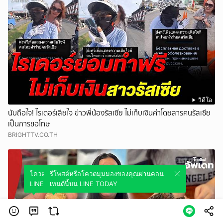
วิดีโอ
นับถือใจ! ไรเดอร์เสียใจ ข่าวพี่น้องรัสเซีย ไม่เก็บเงินค่าโดยสารคนรัสเซีย
เป็นการขอโทษ
BRIGHTTV.CO.TH
โควตมุมมองของคุณผ่านคอนเทนต์นี้บน
รีโพสต์หรือโควตมุมมองของคุณผ่านคอน
LINE TODAY
เทนต์นี้บน LINE TODAY