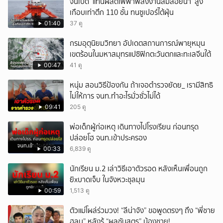
จีนเปิด ‘แท่นผลิตไฟฟ้าพลังงานลมลอยน้ำ’ สูง
เกือบเท่าตึก 110 ชั้น ทนซูเปอร์ไต้ฝุ่น
01:40
37 ดู
กรมอุตุนิยมวิทยา อัปเดตสถานการณ์พายุหมุน
เขตร้อนในมหาสมุทรแปซิฟิกตะวันตกและทะเลจีนใต้
00:47
41 ดู
หนุ่ม สอนวิธีป้องกัน ถ้าเจอตำรวจยัดย_ เรามีสิทธิ
ไม่ให้การ จนท.ทำอะไรมั่วซั่วไม่ได้
09:41
205 ดู
พ่อเด็กผู้ก่อเหตุ เดินทางไปโรงเรียน ก่อนทรุด
ปล่อยโฮ จนท.เข้าประครอง
00:33
6,839 ดู
นักเรียน ม.2 เล่าวิธีเอาตัวรอด หลังเห็นเพื่อนถูก
ยิxบาดเจ็บ ในจังหวะชุลมุน
00:59
1,513 ดู
ตัวแม่โผล่ร่วมวง! “ลีน่าจัง” ขอพูดตรงๆ ถึง “พี่ชาย
ฮลุน” หลังรู้ “ผลชันสูตร” น้องชาย!