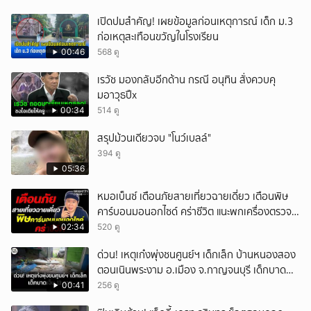
เปิดปมสำคัญ! เผยข้อมูลก่อนเหตุการณ์ เด็ก ม.3
ก่อเหตุสะเทือนขวัญในโรงเรียน
00:46
568 ดู
เรวัช มองกลับอีกด้าน กรณี อนุทิน สั่งควบคุ
มอาวุธปืx
00:34
514 ดู
สรุปม้วนเดียวจบ "โนว์เบลล์"
394 ดู
05:36
หมอเบ็นซ์ เตือนภัยสายเที่ยวฉายเดี่ยว เตือนพิษ
คาร์บอนมอนอกไซด์ คร่าชีวิต แนะพกเครื่องตรวจ
วัดติดตัว
02:34
520 ดู
ด่วน! เหตุเก๋งพุ่งชนศูนย์ฯ เด็กเล็ก บ้านหนองสอง
ตอนเนินพระงาม อ.เมือง จ.กาญจนบุรี เด็กบาด
เจ็บ 13 ราย
00:41
256 ดู