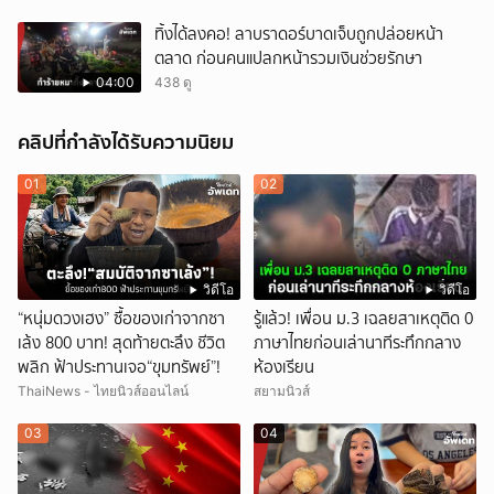
ทิ้งได้ลงคอ! ลาบราดอร์บาดเจ็บถูกปล่อยหน้า
ตลาด ก่อนคนแปลกหน้ารวมเงินช่วยรักษา
04:00
438 ดู
คลิปที่กำลังได้รับความนิยม
01
02
วิดีโอ
วิดีโอ
“หนุ่มดวงเฮง” ซื้อของเก่าจากซา
รู้แล้ว! เพื่อน ม.3 เฉลยสาเหตุติด 0
เล้ง 800 บาท! สุดท้ายตะลึง ชีวิต
ภาษาไทยก่อนเล่านาทีระทึกกลาง
พลิก ฟ้าประทานเจอ“ขุมทรัพย์”!
ห้องเรียน
ThaiNews - ไทยนิวส์ออนไลน์
สยามนิวส์
03
04