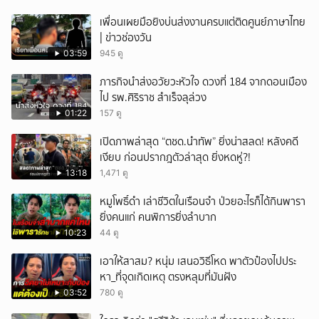
เพื่อนเผยมือยิงบ่นส่งงานครบแต่ติดศูนย์ภาษาไทย
| ข่าวช่องวัน
03:59
945 ดู
ภารกิจนำส่งอวัยวะหัวใจ ดวงที่ 184 จากดอนเมือง
ไป รพ.ศิริราช สำเร็จลุล่วง
01:22
157 ดู
เปิดภาพล่าสุด “ตชด.นำทัพ” ยิ่งน่าสลด! หลังคดี
เงียบ ก่อนปรากฎตัวล่าสุด ยิ่งหดหู่?!
13:18
1,471 ดู
หมูโพธิ์ดำ เล่าชีวิตในเรือนจำ ป่วยอะไรก็ได้กินพารา
ยิ่งคนแก่ คนพิการยิ่งลำบาก
10:23
44 ดู
เอาให้สาสม? หนุ่ม เสนอวิธีโหด พาตัวป๋องไปประ
หา_ที่จุดเกิดเหตุ ตรงหลุมที่มันฝัง
03:52
780 ดู