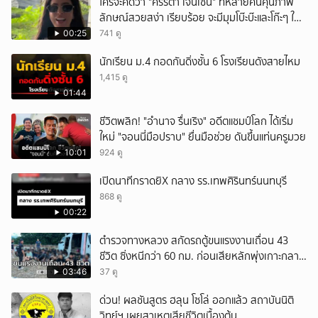
ใครจะคิดว่า "ศรีริต้า เจนเซ่น" ที่หลายคนคุ้นภาพ
ลักษณ์สวยสง่า เรียบร้อย จะมีมุมโบ๊ะบ๊ะและโก๊ะๆ ให้
ได้อมยิ้มเหมือนกัน งานนี้ทำเอาแฟนๆ ทั้งเอ็นดูทั้ง
00:25
741 ดู
หัวเราะ
นักเรียน ม.4 กอดกันดิ่งชั้น 6 โรงเรียนดังสายไหม
1,415 ดู
01:44
ชีวิตพลิก! "อำนาจ รื่นเริง" อดีตแชมป์โลก ได้เริ่ม
ใหม่ "จอนนี่มือปราบ" ยื่นมือช่วย ดันขึ้นแท่นครูมวย
10:01
924 ดู
เปิดนาทีกราดยิX กลาง รร.เทพศิรินทร์นนทบุรี
868 ดู
00:22
ตำรวจทางหลวง สกัดรถตู้ขนแรงงานเถื่อน 43
ชีวิต ซิ่งหนีกว่า 60 กม. ก่อนเสียหลักพุ่งเกาะกลาง
ถนน
03:46
37 ดู
ด่วน! ผลชันสูตร ฮลุน โซโล่ ออกแล้ว สถาบันนิติ
วิทย์ฯ เผยสาเหตุเสียชีวิตเบื้องต้น