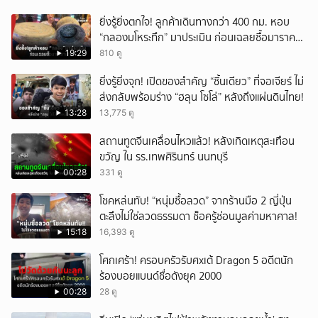
ยิ่งรู้ยิ่งตกใจ! ลูกค้าเดินทางกว่า 400 กม. หอบ
“กลองมโหระทึก” มาประเมิน ก่อนเฉลยซื้อมาราคา
เท่าไหร่?
19:29
810 ดู
ยิ่งรู้ยิ่งจุก! เปิดของสำคัญ “ชิ้นเดียว” ที่จอเจียร์ ไม่
ส่งกลับพร้อมร่าง “ฮลุน โซโล่” หลังถึงแผ่นดินไทย!
13:28
13,775 ดู
สถานทูตจีนเคลื่อนไหวแล้ว! หลังเกิดเหตุสะเทือน
ขวัญ ใน รร.เทพศิรินทร์ นนทบุรี
00:28
331 ดู
โชคหล่นทับ! “หนุ่มซื้อลวด” จากร้านมือ 2 ญี่ปุ่น
ตะลึงไม่ใช่ลวดธรรมดา ช็อครู้ซ่อนมูลค่ามหาศาล!
15:18
16,393 ดู
โศกเศร้า! ครอบครัวรับศxเต้ Dragon 5 อดีตนัก
ร้องบอยแบนด์ชื่อดังยุค 2000
00:28
28 ดู