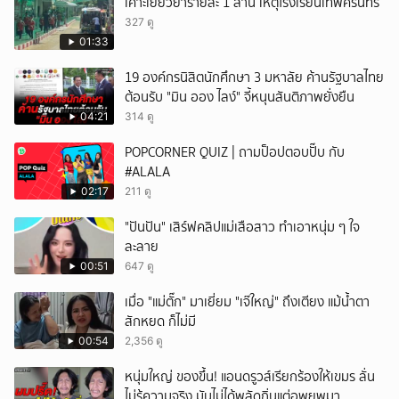
เคาะเยียวยารายละ 1 ล้าน เหตุโรงเรียนเทพศิรินทร์
327 ดู
01:33
19 องค์กรนิสิตนักศึกษา 3 มหาลัย ค้านรัฐบาลไทย
ต้อนรับ "มิน ออง ไลง์" จี้หนุนสันติภาพยั่งยืน
04:21
314 ดู
POPCORNER QUIZ | ถามป็อปตอบปั๊บ กับ
#ALALA
02:17
211 ดู
"ปันปัน" เสิร์ฟคลิปแม่เสือสาว ทำเอาหนุ่ม ๆ ใจ
ละลาย
00:51
647 ดู
เมื่อ "แม่ตั๊ก" มาเยี่ยม "เจ๊ใหญ่" ถึงเตียง แม้น้ำตา
สักหยด ก็ไม่มี
00:54
2,356 ดู
หนุ่มใหญ่ ของขึ้น! แอนดรูวส์เรียกร้องให้เขมร ลั่น
ไม่รู้ความจริง มันไม่ได้พลัดถิ่นแต่อพยพมา