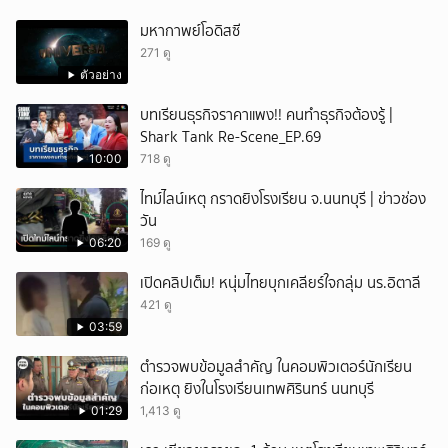
มหากาพย์โอดิสซี
271 ดู
ตัวอย่าง
บทเรียนธุรกิจราคาแพง!! คนทำธุรกิจต้องรู้ |
Shark Tank Re-Scene_EP.69
10:00
718 ดู
ไทม์ไลน์เหตุ กราดยิงโรงเรียน จ.นนทบุรี | ข่าวช่อง
วัน
06:20
169 ดู
เปิดคลิปเต็ม! หนุ่มไทยบุกเคลียร์ใจกลุ่ม นร.อิตาลี
421 ดู
03:59
ตำรวจพบข้อมูลสำคัญ ในคอมพิวเตอร์นักเรียน
ก่อเหตุ ยิงในโรงเรียนเทพศิรินทร์ นนทบุรี
01:29
1,413 ดู