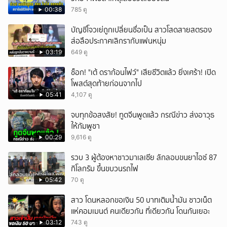
00:38
785 ดู
บัญชีโจวเย่ถูกเปลี่ยนชื่อเป็น สาวโสดสายสตรอง
ส่อลือประกาศเลิกรากับแฟนหนุ่ม
03:19
649 ดู
ช็อก! "เต้ ดราก้อนไฟว์" เสียชีวิตแล้ว ยิ่งเศร้า! เปิด
โพสต์สุดท้ายก่อนจากไป
05:41
4,107 ดู
จบทุกข้อสงสัย! ทูตจีนพูดแล้ว กรณีข่าว ส่งอาวุธ
ให้กัมพูชา
00:29
9,616 ดู
รวบ 3 ผู้ต้องหาชาวมาเลเซีย ลักลอบขนยาไอซ์ 87
กิโลกรัม ขึ้นขบวนรถไฟ
05:42
70 ดู
สาว โดนหลอกขอเงิน 50 บาทเติมน้ำมัน ชาวเน็ต
แห่คอมเมนต์ คนเดียวกัน ที่เดียวกัน โดนกันเยอะ
03:12
743 ดู