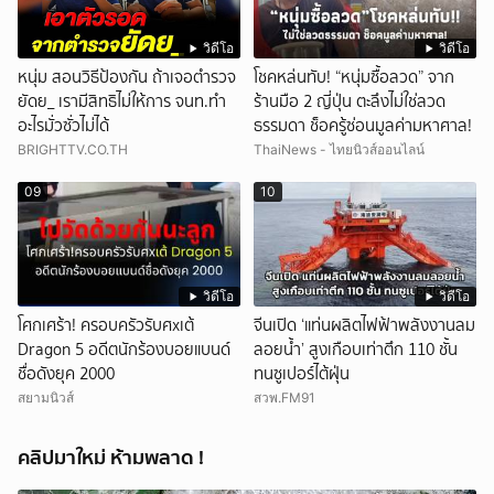
วิดีโอ
วิดีโอ
หนุ่ม สอนวิธีป้องกัน ถ้าเจอตำรวจ
โชคหล่นทับ! “หนุ่มซื้อลวด” จาก
ยัดย_ เรามีสิทธิไม่ให้การ จนท.ทำ
ร้านมือ 2 ญี่ปุ่น ตะลึงไม่ใช่ลวด
อะไรมั่วซั่วไม่ได้
ธรรมดา ช็อครู้ซ่อนมูลค่ามหาศาล!
BRIGHTTV.CO.TH
ThaiNews - ไทยนิวส์ออนไลน์
09
10
วิดีโอ
วิดีโอ
โศกเศร้า! ครอบครัวรับศxเต้
จีนเปิด ‘แท่นผลิตไฟฟ้าพลังงานลม
Dragon 5 อดีตนักร้องบอยแบนด์
ลอยน้ำ’ สูงเกือบเท่าตึก 110 ชั้น
ชื่อดังยุค 2000
ทนซูเปอร์ไต้ฝุ่น
สยามนิวส์
สวพ.FM91
คลิปมาใหม่ ห้ามพลาด !