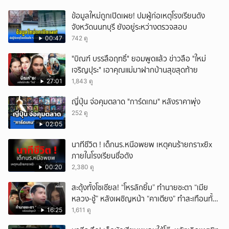
ข้อมูลใหม่ถูกเปิดเผย! ปมผู้ก่อเหตุโรงเรียนดัง
จังหวัดนนทบุรี ยังอยู่ระหว่างตรวจสอบ
00:47
742 ดู
"บิณฑ์ บรรลือฤทธิ์" ยอมพูดแล้ว ข่าวลือ "ใหม่
เจริญปุระ" เอาคุณแม่มาฝากบ้านสุขสุดท้าย
27:01
1,843 ดู
ญี่ปุ่น จ่อคุมตลาด "การ์ดเกม" หลังราคาพุ่ง
252 ดู
02:05
นาทีชีวิต ! เด็กนร.หนีอพยพ เหตุคนร้ายกราxยิx
ภายในโรงเรียนชื่อดัง
00:20
2,380 ดู
สะดุ้งทั้งโซเชียล! “โหรลักยิ้ม” ทำนายชะตา “เมีย
หลวง-ชู้” หลังเผชิญหน้า “คาเตียง” ทำสะเทือนทั้ง
ประเทศ
16:25
1,611 ดู