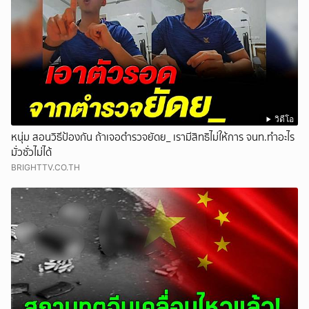
วิดีโอ
หนุ่ม สอนวิธีป้องกัน ถ้าเจอตำรวจยัดย_ เรามีสิทธิไม่ให้การ จนท.ทำอะไร
มั่วซั่วไม่ได้
BRIGHTTV.CO.TH