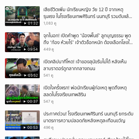
เสียชีวิตเพิ่ม นักเรียนหญิง วัย 12 ปี จากเหตุ
รุนแรง ในโรงเรียนเทพศิรินทร์ นนทบุรี รวมดับแล้ว
9 ราย
01:32
1,083 ดู
จุกในอก! เปิดคำพูด “น้องพั๊นซ์” ลูกบุญธรรม พูด
ถึง “ก้อง ห้วยไร่” เจ้าตัวช็อกหนัก ต้องเลือกโลงให้
ลูก!
09:54
449 ดู
เปิดคลิปนาทีโหด! เจ้าของสุนัขรับไม่ได้ หลังเห็น
ลาบราดอร์ถูกลากกลางถนน
05:52
541 ดู
เปิดใจครั้งแรก! พ่อนักเรียนผู้ก่อเหตุ พูดถึงเหตุ
สลดในโรงเรียนเทพสิริน
00:37
547 ดู
ประกาศด่วน! โรงเรียนเทพศิรินทร์ นนทบุรี ยกระดับ
มาตรการความปลอดภัยหลังเหตุสะเทือนขวัญ
00:53
496 ดู