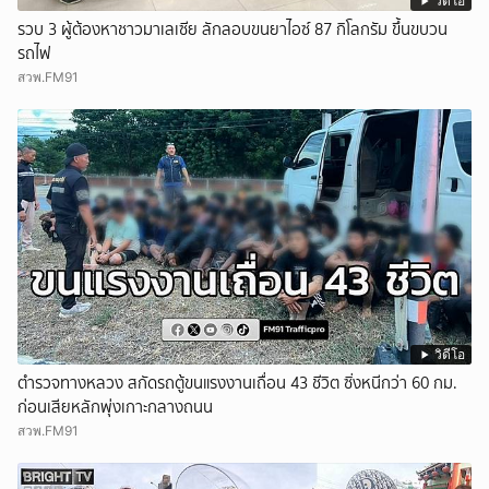
วิดีโอ
รวบ 3 ผู้ต้องหาชาวมาเลเซีย ลักลอบขนยาไอซ์ 87 กิโลกรัม ขึ้นขบวน
รถไฟ
สวพ.FM91
วิดีโอ
ตำรวจทางหลวง สกัดรถตู้ขนแรงงานเถื่อน 43 ชีวิต ซิ่งหนีกว่า 60 กม.
ก่อนเสียหลักพุ่งเกาะกลางถนน
สวพ.FM91