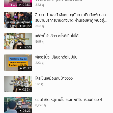
02:53
323 ดู
สืบ ตม.1 แฝงตัวจับหนุ่มยูกันดา อดีตนักฟุตบอล
รับขายบริการชายต่างชาติ ผ่านแอปหาคู่ พบอยู่
เกินกำหนดอนุญาต
01:22
308 ดู
แค่คำนี้คำเดียว อะไรก็เป็นไปได้
505 ดู
02:59
ฟีเจอร์นี้จะไม่ลับอีกต่อไปปปป
223 ดู
01:17
ใครเป็นเหมือนกันบ้างงงง
165 ดู
02:34
ด่วน! เกิดเหตุภายใน รร.เทพศิรินทร์นนท์ ดับ 4
8,226 ดู
01:23