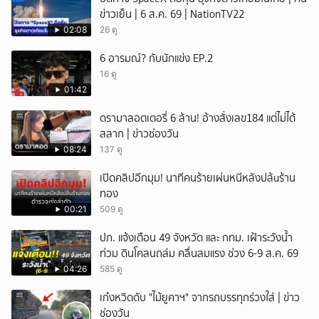
ข่าวเย็น | 6 ส.ค. 69 | NationTV22
02:08
26 ดู
6 อารมณ์? กับนักแข่ง EP.2
16 ดู
01:42
ดรามาลอตเตอรี่ 6 ล้าน! อ้างสั่งเลข184 แต่ไม่ได้
สลาก | ข่าวช่องวัน
08:24
137 ดู
เปิดคลิปอีกมุม! นาทีคนร้ายเผ่นหนีหลังปล้uร้าน
ทอง
00:21
509 ดู
ปภ. แจ้งเตือน 49 จังหวัด และ กทม. เฝ้าระวังน้ำ
ท่วม ดินโคลนถล่ม คลื่นลมแรง ช่วง 6-9 ส.ค. 69
04:26
585 ดู
เก๋งหวิดดับ "ไม้ยูคาฯ" จากรถบรรทุกร่วงใส่ | ข่าว
ช่องวัน