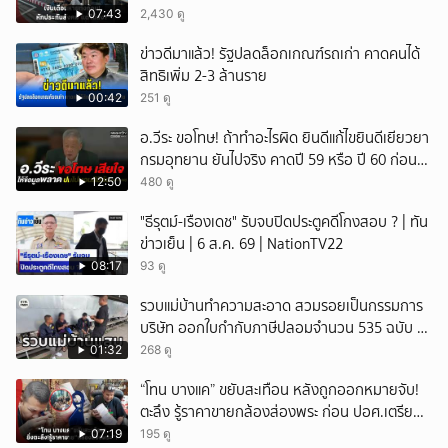
เดือนแต่ไม่ส่ง?
07:43
2,430 ดู
ข่าวดีมาแล้ว! รัฐปลดล็อกเกณฑ์รถเก่า คาดคนได้
สิทธิเพิ่ม 2-3 ล้านราย
00:42
251 ดู
อ.วีระ ขอโทษ! ถ้าทำอะไรผิด ยินดีแก้ไขยินดีเยียวยา
กรมอุทยาน ยันไปจริง คาดปี 59 หรือ ปี 60 ก่อน
ปิดให้พัก
12:50
480 ดู
"ธีรุตม์-เรืองเดช" รับจบปิดประตูคดีโกงสอบ ? | ทัน
ข่าวเย็น | 6 ส.ค. 69 | NationTV22
08:17
93 ดู
รวบแม่บ้านทำความสะอาด สวมรอยเป็นกรรมการ
บริษัท ออกใบกำกับภาษีปลอมจำนวน 535 ฉบับ รัฐ
เสียหายกว่า 129 ล้านบาท
01:32
268 ดู
“โทน บางแค” ขยับสะเทือน หลังถูกออกหมายจับ!
ตะลึง รู้ราคาขายกล้องส่องพระ ก่อน ปอศ.เตรียม
บุกรวบ?
07:19
195 ดู