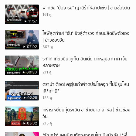
ฝากขัง “ป๋อง-ธง” ญาติร่ำไห้สาปแช่ง | ข่าวช่องวัน
161 ดู
11:57
ไลฟ์สุดท้าย! "ซัน" ยิงสู้ตำรวจ ก่อนปลิดชีพตัวเอง
| ข่าวช่องวัน
07:02
307 ดู
ระทึก! เที่ยวบิน ภูเก็ต-อินเดีย ตกหลุมอากาศ เจ็บ
หลายราย
00:30
211 ดู
ดราม่าเดือด! ครูรุ่นเก๋าฟาดประโยคจุก "ไม่มีรุ่นไหน
เหี้*เท่านี้"
02:25
155 ดู
ทหารเหยียบทุ่นระเบิด ขาซ้ายขาด-สาหัส | ข่าวช่อง
วัน
05:32
215 ดู
"ธัญญ่า" เผยมีคนทักจะเจอคนใหม่ปีหน้า ลั่น! "พี่