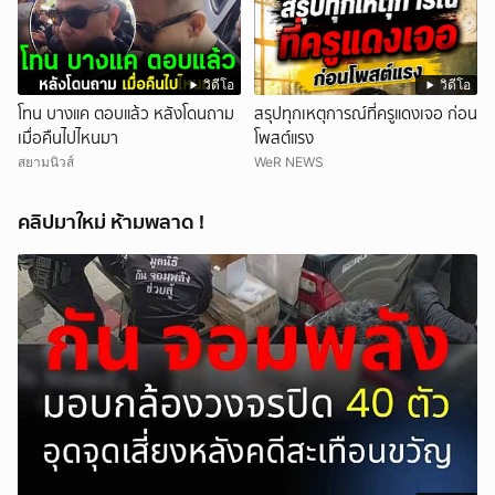
วิดีโอ
วิดีโอ
โทน บางแค ตอบแล้ว หลังโดนถาม
สรุปทุกเหตุการณ์ที่ครูแดงเจอ ก่อน
เมื่อคืนไปไหนมา
โพสต์แรง
สยามนิวส์
WeR NEWS
คลิปมาใหม่ ห้ามพลาด !