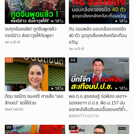
วิดีโอ
วิดีโอ
จบทุกข้อสงสัย! ทูตจีนพูดแล้ว
กัน จอมพลัง มอบกล้องวงจรปิด
กรณีข่าว ส่งอาวุธให้กัมพูชา
40 ตัว อุดจุดเสี่ยงหลังคดีสะเทือน
ขวัญ
สยามนิวส์
สยามนิวส์
03
04
วิดีโอ
วิดีโอ
ต้อม รชนีกร ชนะคดี! ศาลสั่ง "เลอ
พล.ต.อ.สุรเชชษฐ์ จ่อฟ้อง เลขาฯ-
ลักษณ์" ชดใช้อ่วม
รองเลขาฯ ป.ป.ช. ผิด ม.157 ปม
ออกหนังสือสับสนเอื้อสอบคดีซ้ำ
WeR NEWS
ซ้อน
BRIGHTTV.CO.TH
05
06