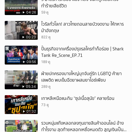
ทำร้ายเสียชีวิต
04:26
59 ดู
ไวรัลทั่วโลก! สาวไทยถอนสายบัวงดงาม ให้ทหาร
ม้าอังกฤษ
00:23
822 ดู
ปั้นธุรกิจจากเครื่องปรุงรสใครทำก็อร่อย | Shark
Tank Re_Scene_EP.71
09:56
189 ดู
ฝ่ายปกครองบางใหญ่บุกจับคู่รัก LGBTQ ค้ายา
เสพติด พบเข็มฉีดยาผสมยาไอซ์เพียบ
05:34
289 ดู
เกาหลีเหนือแนะกิน “ซุปเนื้อสุนัข” คลายร้อน
73 ดู
01:32
รวบหนุ่มแก๊งหลอกลงทุนขายสินค้าออนไลน์ อ้าง
กำไรงาม สุดท้ายหลอกเหยื่อหมดตัว สูญเงินเป็น