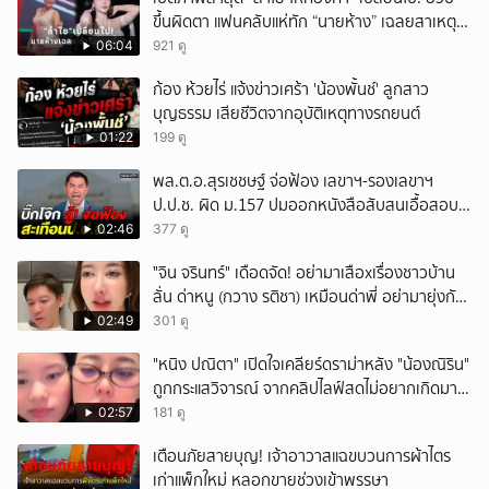
ขึ้นผิดตา แฟนคลับแห่ทัก “นายห้าง” เฉลยสาเหตุ
ชัด!
06:04
921 ดู
ก้อง ห้วยไร่ แจ้งข่าวเศร้า 'น้องพั้นช์' ลูกสาว
บุญธรรม เสียชีวิตจากอุบัติเหตุทางรถยนต์
01:22
199 ดู
พล.ต.อ.สุรเชชษฐ์ จ่อฟ้อง เลขาฯ-รองเลขาฯ
ป.ป.ช. ผิด ม.157 ปมออกหนังสือสับสนเอื้อสอบ
คดีซ้ำซ้อน
02:46
377 ดู
ั่"จิน จรินทร์" เดือดจัด! อย่ามาเสือxเรื่องชาวบ้าน
ลั่น ด่าหนู (กวาง รติชา) เหมือนด่าพี่ อย่ามายุ่งกับ
คนของผม จบ!!!
02:49
301 ดู
"หนิง ปณิตา" เปิดใจเคลียร์ดราม่าหลัง "น้องณิริน"
ถูกกระแสวิจารณ์ จากคลิปไลฟ์สดไม่อยากเกิดมา
หน้าเหมือนพ่อ
02:57
181 ดู
เตือนภัยสายบุญ! เจ้าอาวาสแฉขบวนการผ้าไตร
เก่าแพ็กใหม่ หลอกขายช่วงเข้าพรรษา