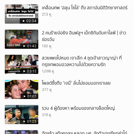
เคลื่อนศพ 'ฮลุน โซโล่' ถึง สถาบันนิติวิทยาศาสตร์
213 ดู
02:34
2 คนร้ายจ่อยิง อินฟลูฯ เม็กซิกันดับคาไลฟ์ | ข่าว
ช่องวัน
01:42
150 ดู
สวยแพงไปหมด เจาะลึก 4 ชุดเจ้าสาวญาญ่า ที่
กรุงเทพอบอวลหวานไปด้วยความรัก
03:12
1,098 ดู
โพสต์ซึ้งถึง “เจนี่” ลั่นไม่ยอมบอกเราเลย
377 ดู
01:01
รวบ 4 ผู้ต้องหา พร้อมของกลางล็อตใหญ่
219 ดู
01:23
อีกแล้ว แก๊งคอลฯ หลอก นศ. ขังตัวเองเรียกค่าไถ่