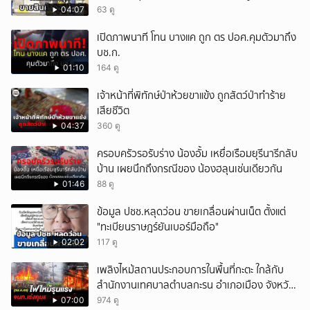
แสนบาท ยังให้การปฏิเสธ
04:07
63 ดู
เปิดภาพนาที โทน บางแค ถูก ตร ปอศ.คุมตัวมาถึง
บช.ก.
01:10
164 ดู
เจ้าหน้าที่พิทักษ์ป่าห้วยขาแข้ง ถูกสัตว์ป่าทำร้าย
เสียชีวิต
04:37
360 ดู
ครอบครัวรอรับร่าง น้องอั้ม เหยื่อเรือมยุรีนารีกลับ
บ้าน เผยนึกถึงกรณีของ น้องฮลุนเช่นเดียวกัน
01:46
88 ดู
ข้อมูล ปชช.หลุดว่อน ขายเกลื่อนผ่านเน็ต ตั้งแต่
"ทะเบียนราษฎร์ยันเบอร์มือถือ"
02:02
117 ดู
เพลิงไหม้สถานประกอบการในพื้นที่กะตะ ใกล้กับ
สำนักงานเทศบาลตำบลกะรน อำเภอเมือง จังหวัด
ภูเก็ต
07:00
974 ดู