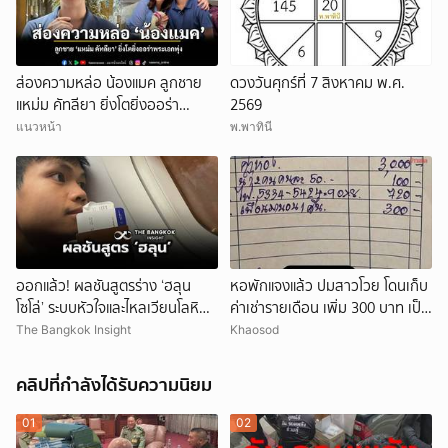
ส่องความหล่อ น้องแมค ลูกชาย
ดวงวันศุกร์ที่ 7 สิงหาคม พ.ศ.
แหม่ม คัทลียา ยิ่งโตยิ่งออร่า
2569
พระเอกพุ่ง
แนวหน้า
พ.พาทินี
ออกแล้ว! ผลชันสูตรร่าง ‘ฮลุน
หอพักแจงแล้ว ปมสาวโวย โดนเก็บ
โซโล่’ ระบบหัวใจและไหลเวียนโลหิต
ค่าเช่ารายเดือน เพิ่ม 300 บาท เป็น
ล้มเหลว
ค่าพาเพื่อนมานอน 1 คืน
The Bangkok Insight
Khaosod
คลิปที่กำลังได้รับความนิยม
01
02