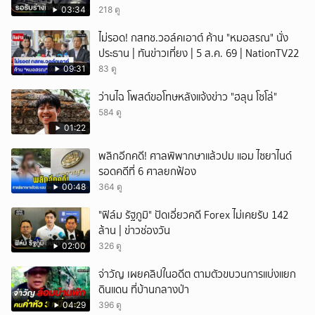
03:34
218 ดู
ไม่รอด! กสทช.วอล์คเอาต์ ค้าน "หมอสรณ" นั่ง
ประธาน | ทันข่าวเที่ยง | 5 ส.ค. 69 | NationTV22
09:31
83 ดู
ว่านไฉ โพสต์ขอโทษหลังแจ้งข่าว "ฮลุน โซโล่"
584 ดู
01:22
พลิกอีกคดี! ศาลพิพากษาแล้วปม แอม ไซยาไนด์
รอดคดีที่ 6 ศาลยกฟ้อง
00:48
364 ดู
"ฟิล์ม รัฐภูมิ" ปัดเอี่ยวคดี Forex ไม่เคยรับ 142
ล้าน | ข่าวช่องวัน
02:00
326 ดู
จ่าวัญ เผยคลิปในอดีต ตามตัวขบวนการแบ่งแยก
ดินแดน ที่บ้านกลางป่า
04:29
396 ดู