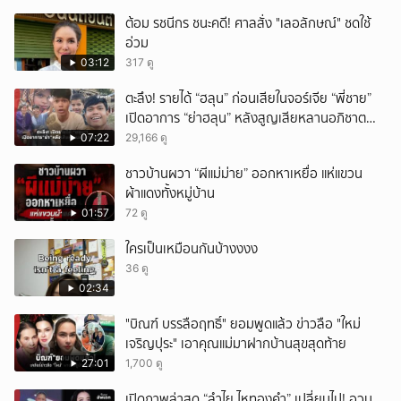
ต้อม รชนีกร ชนะคดี! ศาลสั่ง "เลอลักษณ์" ชดใช้
อ่วม
03:12
317 ดู
ตะลึง! รายได้ “ฮลุน” ก่อนเสียในจอร์เจีย “พี่ชาย”
เปิดอาการ “ย่าฮลุน” หลังสูญเสียหลานอภิชาต
บุตร!
07:22
29,166 ดู
ชาวบ้านผวา “ผีแม่ม่าย” ออกหาเหยื่อ แห่แขวน
ผ้าแดงทั้งหมู่บ้าน
01:57
72 ดู
ใครเป็นเหมือนกันบ้างงงง
36 ดู
02:34
"บิณฑ์ บรรลือฤทธิ์" ยอมพูดแล้ว ข่าวลือ "ใหม่
เจริญปุระ" เอาคุณแม่มาฝากบ้านสุขสุดท้าย
27:01
1,700 ดู
เปิดภาพล่าสุด “ลำไย ไหทองคำ” เปลี่ยนไป! อวบ