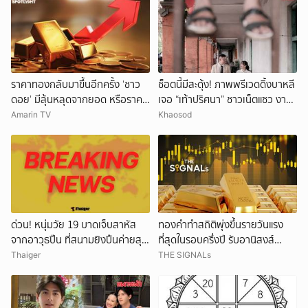
ราคาทองกลับมาขึ้นอีกครั้ง ‘ชาว
ช็อตนี้มีสะดุ้ง! ภาพพรีเวดดิ้งบาหลี
ดอย’ มีลุ้นหลุดจากยอด หรือราคา
เจอ “เท้าปริศนา” ชาวเน็ตแซว งาน
จะลงอีก?
แต่งหรือหนังผี
Amarin TV
Khaosod
ด่วน! หนุ่มวัย 19 บาดเจ็บสาหัส
ทองคำทำสถิติพุ่งขึ้นรายวันแรง
จากอาวุธปืน ที่สนามยิงปืนค่ายสุร
ที่สุดในรอบครึ่งปี รับอานิสงส์
นารี โคราช ตำรวจเร่งสอบสาเหตุ
ดอลลาร์อ่อนค่า
Thaiger
THE SIGNALs