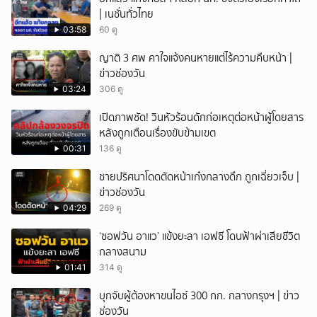
| เนชั่นทั่วไทย
ยกเลิก
03:58
60 ดู
ญาติ 3 ศพ คาใจแจ้งคนหายแต่ไร้ความคืบหน้า |
ข่าวช่องวัน
03:24
306 ดู
เปิดภาพชัด! วินหัวร้อนดักก่อเหตุต่อหน้าผู้โดยสาร
หลังถูกเตือนเรื่องขับข้ามเขต
00:31
136 ดู
ชายปริศนาโดดตัดหน้าเก๋งกลางดึก ถูกเฉี่ยวเจ็บ |
ข่าวช่องวัน
04:29
269 ดู
‘ซอฟวัน อาแว’ แข้งยะลา เอฟซี โดนฟ้าผ่าเสียชีวิต
กลางสนาม
01:41
314 ดู
บุกจับผู้ต้องหาขนไอซ์ 300 กก. กลางกรุงฯ | ข่าว
ช่องวัน