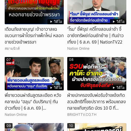
วิดีโอ
วิดีโอ
เตือนภัยสายบุญ! เจ้าอาวาสแฉ
"โรม" ชี้พิรุธ! คดีโกงสอบล่าช้า จี้
ขบวนการผ้าไตรเก่าแพ็กใหม่ หลอก
อายัดทรัพย์ก่อนยักย้าย | ทันข่าว
ขายช่วงเข้าพรรษา
เที่ยง | 6 ส.ค. 69 | NationTV22
สยามนิวส์
Nation Online
07
08
วิดีโอ
วิดีโอ
พี่ชายวอนผ่าชันสูตรละเอียด หวัง
ฝ่ายปกครองจับพ่อรับจ้างแจ้งเกิด
คลายปม "ฮลุน" ดับปริศนา| ทัน
สวมสิทธิที่ไชยปราการ พร้อมแถลง
ข่าวเที่ยง | 6 ส.ค. 69 |
ทลายแก๊งทุจริต บัตร 10 ปี ที่
NationTV22
แม่สอด
Nation Online
BRIGHTTV.CO.TH
09
10