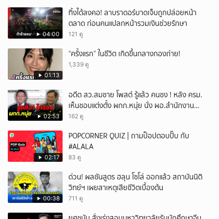
ทิ้งได้ลงคอ! ลาบราดอร์บาดเจ็บถูกปล่อยหน้า
ตลาด ก่อนคนแปลกหน้ารวมเงินช่วยรักษา
04:00
121 ดู
“ครั้งแรก” ในชีวิต เกิดขึ้นกลางกองถ่าย!
1,339 ดู
01:13
อดีต สว.สมชาย โพสต์ รู้แล้ว คนชง ! หลัง ครม.
เห็นชอบแต่งตั้ง ผกก.หนุ่ย นั่ง ผอ.สำนักงาน
ป.ย.ป.
02:53
162 ดู
POPCORNER QUIZ | ถามป็อปตอบปั๊บ กับ
#ALALA
02:17
83 ดู
ด่วน! ผลชันสูตร ฮลุน โซโล่ ออกแล้ว สถาบันนิติ
วิทย์ฯ เผยสาเหตุเสียชีวิตเบื้องต้น
00:38
711 ดู
ยศชนัน สั่งเร่งสอบมหาวิทยาลัยรับนักศึกษาจีน