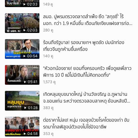
02:33
149 ดู
สมอ. ปูพรมตรวจตลาดสำเพ็ง ยึด “สกุชชี่” ไร้
มอก. กว่า 1.9 หมื่นชิ้น เตือนภัยเงียบแฝงสารก่อ
มะเร็งและโลหะหนัก
02:03
280 ดู
ร้อนถึงรัฐบาล! รองนายกฯ พูดชัด ปมนักท่อง
เที่ยวจีนถูกห้ามขึ้นเครื่อง
00:54
140 ดู
"หัวอกน้องชาย! ยอมทิ้งครอบครัว เพื่อดูแลพี่สาว
พิการ 10 ปี แม้ไม่มีเงินก็ไม่คิดทอดทิ้ง"
05:41
1,573 ดู
เกิดหลุมยุบขนาดใหญ่ บ้านวังเจริญ อ.ภูผาม่าน
จ.ขอนแก่น ระหว่างตรวจสอบสาเหตุ ย้อนหลังปี
2568 พบเคยพบหลุมยุบมาแล้วครั้งหนึ่ง
01:28
383 ดู
ต่อราคาไม่ลง! หนุ่ม เจอลุงป่วยโรคไตของเก่า ขับ
รถมาไกลพิสูจน์ตัวเองไม่ใช่มิจฉาชีพ
04:58
353 ดู