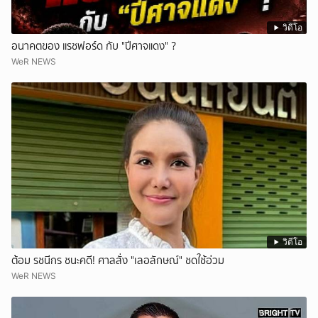
วิดีโอ
อนาคตของ แรชฟอร์ด กับ "ปีศาจแดง" ?
WeR NEWS
วิดีโอ
ต้อม รชนีกร ชนะคดี! ศาลสั่ง "เลอลักษณ์" ชดใช้อ่วม
WeR NEWS