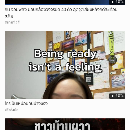
วิดีโอ
กัน จอมพลัง มอบกล้องวงจรปิด 40 ตัว อุดจุดเสี่ยงหลังคดีสะเทือน
ขวัญ
สยามนิวส์
วิดีโอ
ใครเป็นเหมือนกันบ้างงงง
ฝรั่งอั่งม้อ