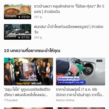
ชาวบ้านผวา หลุมยักษ์กลาง "ไร่อ้อย-ทุ่งนา" ลึก 5
เมตร | ข่าวช่องวัน
03:52
557 ดู
ฝนถล่ม! น้ำป่าไหลท่วมเมืองเพชรบูรณ์ | ข่าวช่อง
วัน
07:30
252 ดู
10 บทความที่อยากแนะนำให้คุณ
“ฮลุน โซโล่” ยูทูบเบอร์ดังเสียชีวิต
ราคาน้ำมันพรุ่งนี้ (7 ส.ค. 69)
ปริศนา แฟนคลับหลั่งไหลแน่น
อัปเดต ราคาน้ำมันล่าสุด จากปั๊ม
กาฬสินธุ์ โรงแรมที่พักเต็ม
ใหญ่
77kaoded
Nation Online