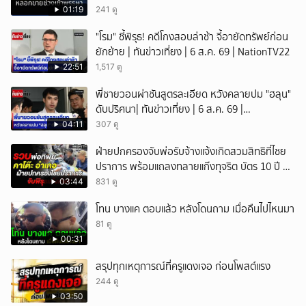
01:19
241 ดู
"โรม" ชี้พิรุธ! คดีโกงสอบล่าช้า จี้อายัดทรัพย์ก่อน
ยักย้าย | ทันข่าวเที่ยง | 6 ส.ค. 69 | NationTV22
22:51
1,517 ดู
พี่ชายวอนผ่าชันสูตรละเอียด หวังคลายปม "ฮลุน"
ดับปริศนา| ทันข่าวเที่ยง | 6 ส.ค. 69 |
NationTV22
04:11
307 ดู
ฝ่ายปกครองจับพ่อรับจ้างแจ้งเกิดสวมสิทธิที่ไชย
ปราการ พร้อมแถลงทลายแก๊งทุจริต บัตร 10 ปี ที่
แม่สอด
03:44
831 ดู
โทน บางแค ตอบแล้ว หลังโดนถาม เมื่อคืนไปไหนมา
81 ดู
00:31
สรุปทุกเหตุการณ์ที่ครูแดงเจอ ก่อนโพสต์แรง
244 ดู
03:50