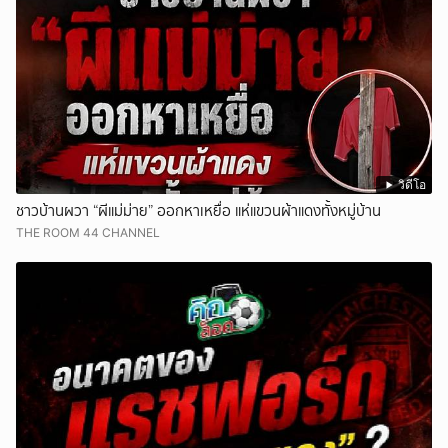
วิดีโอ
ชาวบ้านผวา “ผีแม่ม่าย” ออกหาเหยื่อ แห่แขวนผ้าแดงทั้งหมู่บ้าน
THE ROOM 44 CHANNEL