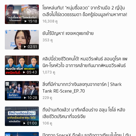
โชคหล่นทับ! “หนุ่มซื้อลวด” จากร้านมือ 2 ญี่ปุ่น
ตะลึงไม่ใช่ลวดธรรมดา ช็อครู้ซ่อนมูลค่ามหาศาล!
15:18
16,308 ดู
ยันไร้ปัญหา! แจงเหตุแยกย้าย
353 ดู
02:51
คลิปนี้ช่วยชีวิตคนได้! หมอวีระพันธ์ สอนดูโรค แพ
นิค-โรคหัวใจ อาการคล้ายกันมาก#หมอวีระพันธ์
05:43
1,073 ดู
สิ่งที่มีค่ามากกว่าเงินลงทุนจากชาร์ค | Shark
Tank RE-Scene_EP.70
10:28
229 ดู
ถึงบ้านเกิดแล้ว! นาทีเคลื่อนร่าง ฮลุน โซโล่ หลัง
เสียชีวิตปริศนาที่จอร์เจีย
01:00
106 ดู
ปิดทาง SpaceX ถือหุ้น ธุจกิจดาวเทียมในไทย | ทัน