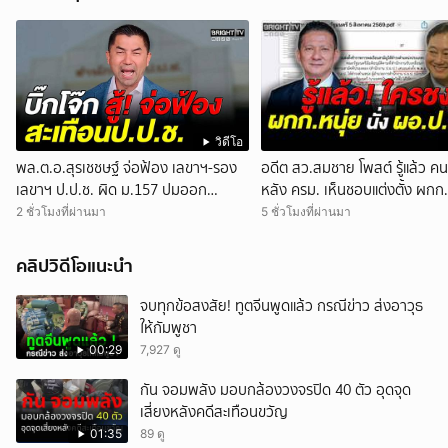
วิดีโอ
พล.ต.อ.สุรเชชษฐ์ จ่อฟ้อง เลขาฯ-รอง
อดีต สว.สมชาย โพสต์ รู้แล้ว คน
เลขาฯ ป.ป.ช. ผิด ม.157 ปมออก
หลัง ครม. เห็นชอบแต่งตั้ง ผกก.
หนังสือสับสนเอื้อสอบคดีซ้ำซ้อน
นั่ง ผอ.สำนักงาน ป.ย.ป.
2 ชั่วโมงที่ผ่านมา
5 ชั่วโมงที่ผ่านมา
คลิปวิดีโอแนะนำ
จบทุกข้อสงสัย! ทูตจีนพูดแล้ว กรณีข่าว ส่งอาวุธ
ให้กัมพูชา
00:29
7,927 ดู
กัน จอมพลัง มอบกล้องวงจรปิด 40 ตัว อุดจุด
เสี่ยงหลังคดีสะเทือนขวัญ
01:35
89 ดู