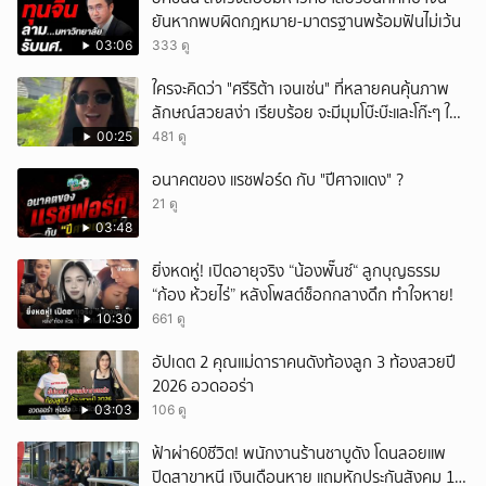
ยันหากพบผิดกฎหมาย-มาตรฐานพร้อมฟันไม่เว้น
03:06
333 ดู
ใครจะคิดว่า "ศรีริต้า เจนเซ่น" ที่หลายคนคุ้นภาพ
ลักษณ์สวยสง่า เรียบร้อย จะมีมุมโบ๊ะบ๊ะและโก๊ะๆ ให้
ได้อมยิ้มเหมือนกัน งานนี้ทำเอาแฟนๆ ทั้งเอ็นดูทั้ง
00:25
481 ดู
หัวเราะ
อนาคตของ แรชฟอร์ด กับ "ปีศาจแดง" ?
21 ดู
03:48
ยิ่งหดหู่! เปิดอายุจริง “น้องพั๊นซ์“ ลูกบุญธรรม
“ก้อง ห้วยไร่” หลังโพสต์ช็อกกลางดึก ทำใจหาย!
10:30
661 ดู
อัปเดต 2 คุณแม่ดาราคนดังท้องลูก 3 ท้องสวยปี
2026 อวดออร่า
03:03
106 ดู
ฟ้าผ่า60ชีวิต! พนักงานร้านชาบูดัง โดนลอยแพ
ปิดสาขาหนี เงินเดือนหาย แถมหักประกันสังคม 11