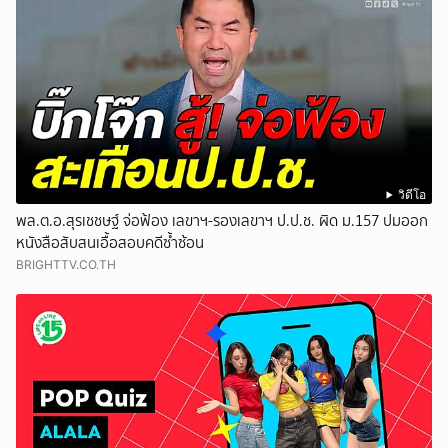
วิดีโอ
พล.ต.อ.สุรเชชษฐ์ จ่อฟ้อง เลขาฯ-รองเลขาฯ ป.ป.ช. ผิด ม.157 ปมออก
หนังสือสับสนเอื้อสอบคดีซ้ำซ้อน
BRIGHTTV.CO.TH