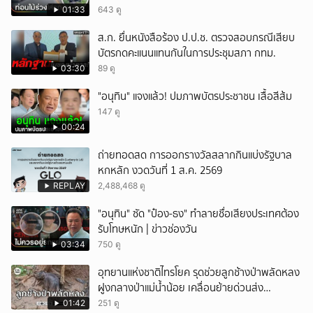
01:33
643 ดู
ส.ก. ยื่นหนังสือร้อง ป.ป.ช. ตรวจสอบกรณีเสียบ
บัตรกดคะแนนแทนกันในการประชุมสภา กทม.
03:30
89 ดู
"อนุทิน" แจงแล้ว! ปมภาพบัตรประชาชน เสื้อสีส้ม
147 ดู
00:24
ถ่ายทอดสด การออกรางวัลสลากกินแบ่งรัฐบาล
หกหลัก งวดวันที่ 1 ส.ค. 2569
REPLAY
2,488,468 ดู
"อนุทิน" ซัด "ป๋อง-ธง" ทำลายชื่อเสียงประเทศต้อง
รับโทษหนัก | ข่าวช่องวัน
03:34
750 ดู
อุทยานแห่งชาติไทรโยค รุดช่วยลูกช้างป่าพลัดหลง
ฝูงกลางป่าแม่น้ำน้อย เคลื่อนย้ายด่วนส่ง
สัตวแพทย์ดูแลใกล้ชิด
01:42
251 ดู