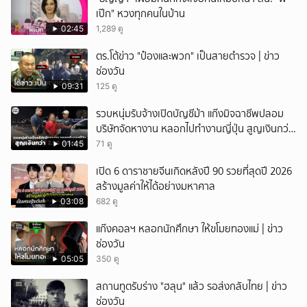
เป๊ก" หวงทุกคนในบ้าน
02:45
1,289 ดู
ตร.โต้ข่าว "ป๋องและพวก" เป็นสายตำรวจ | ข่าว
ช่องวัน
09:31
125 ดู
รวบหนุ่มรับจ้างเปิดบัญชีม้า แก๊งมิจฉาชีพปลอม
บริษัทจัดหางาน หลอกไปทำงานญี่ปุ่น สูญเงินกว่า
2.96 แสนบาท
01:45
71 ดู
เปิด 6 ดาราชายจีนเกิดหลังปี 90 รวยที่สุดปี 2026
สร้างมูลค่าให้ได้อย่างมหาศาล
03:08
682 ดู
แก๊งคอลฯ หลอกนักศึกษา ให้ขโมยทองแม่ | ข่าว
ช่องวัน
05:05
350 ดู
สถานทูตรับร่าง "ฮลุน" แล้ว รอส่งกลับไทย | ข่าว
ช่องวัน