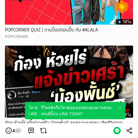
วิดีโอ
POPCORNER QUIZ | ถามป็อปตอบปั๊บ กับ #ALALA
POPCORNER
โควตมุมมองของคุณผ่านคอนเทนต์นี้บน
รีโพสต์หรือโควตมุมมองของคุณผ่านคอน
LINE TODAY
เทนต์นี้บน LINE TODAY
วิดีโอ
ก้อง ห้วยไร่ แจ้งข่าวเศร้า 'น้องพั้นช์' ลูกสาวบุญธรรม เสียชีวิตจาก
อุบัติเหตุทางรถยนต์
4
THE ROOM 44 CHANNEL