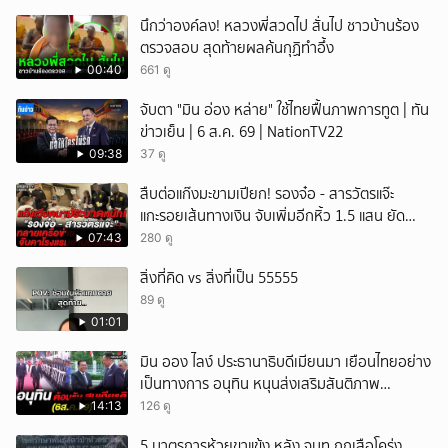
นึกว่าองค์ลง! หลวงพี่สวดไป สั่นไป ชาวบ้านร้อง
ตรวจสอบ สุดท้ายผลค้นกุฏิทำอึ้ง
00:40
661 ดู
จับตา "มิน อ่อง หล่าย" ใช้ไทยฟื้นภาพการทูต | ทัน
ข่าวเย็น | 6 ส.ค. 69 | NationTV22
09:38
37 ดู
สืบต่อแก๊งมะขามเปียก! รองจ๋อ - สารวัตรแจ๊ะ
แกะรอยเส้นทางเงิน จับเพิ่มอีกหิ้ว 1.5 แสน ยัด
สินบน
07:43
280 ดู
สิ่งที่คิด vs สิ่งที่เป็น 55555
89 ดู
01:01
มิน ออง ไลง์ ประธานาธิบดีเมียนมา เยือนไทยอย่าง
เป็นทางการ อนุทิน หนุนส่งเสริมสันติภาพ
เสถียรภาพชายแดน
14:13
126 ดู
5 มาตรการห้วยขาแข้ง หลัง จนท.ถูกเสือโคร่ง