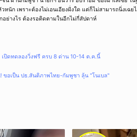
จีน ผ่านกัมพูชา นายกฯ อันวาร์ อิบราฮิม ของมาเลเซีย 
วหนัก เพราะต้องไม่เอนเอียงฝั่งใด แต่ก็ไม่สามารถนิ่งเฉยได
อย่างไร ต้องรอติดตามในอีกไม่กี่สัปดาห์
เปิดทดลองวิ่งฟรี ครบ 8 ด่าน 10-14 ต.ค.นี้
น! ขอเป็น ปธ.สันติภาพไทย-กัมพูชา ลุ้น "โนเบล"