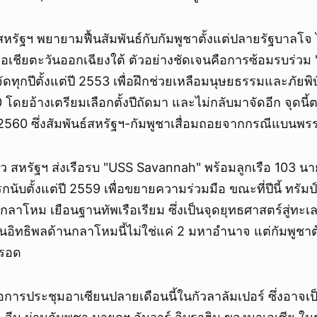
รัฐฯ พยายามฟื้นสัมพันธ์กับกัมพูชาตั้งแต่ปลายรัฐบาลโจ ไ
เอเชียตะวันออกเฉียงใต้ ตัวอย่างชัดเจนคือการซ้อมรบร่วม
จัดทุกปีตั้งแต่ปี 2553 เพื่อฝึกช่วยเหลือมนุษยธรรมและภัยพิบ
โดยอ้างเตรียมเลือกตั้งปีถัดมา และไม่กลับมาจัดอีก จุดนี้ตร
2560 ซึ่งสัมพันธ์สหรัฐฯ-กัมพูชาเสื่อมถอยจากกรณีแบนพร
แล้ว สหรัฐฯ ส่งเรือรบ "USS Savannah" พร้อมลูกเรือ 103 นาย
งแรกนับตั้งแต่ปี 2559 เพื่อขยายความร่วมมือ ขณะที่ปีนี้ ทรัม
กลาโหม เยือนฐานทัพเรือเรียม ซึ่งเป็นจุดยุทธศาสตร์สู่ทะเล
ันอิทธิพลด้านกลาโหมนี้ไม่ใช่แค่ 2 มหาอำนาจ แต่กัมพูชา
้รอด
คือการประชุมอาเซียนปลายเดือนนี้ในกัวลาลัมเปอร์ ซึ่งอาจ