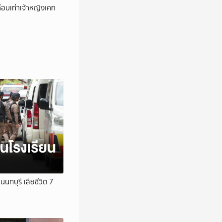
เกือบเท่าเจ้าหญิงเคท
นนทบุรี เสียชีวิต 7