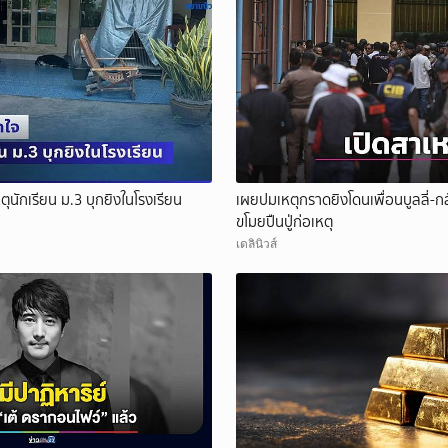
ุนักเรียน ม.3 บุกยิงในโรงเรียน
เผยปมเหตุกราดยิงโดนเพื่อนบูลลี่-กล
ขโมยปืนปู่ก่อเหตุ
เดลินิวส์