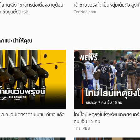
โลกตะลึง "ฆาตกรต่อเนื่องอายุน้อย
เจ้าชายจอร์จ โตเป็นหนุ่มเต็มตัว สูง
ี่ยิ่งขุดยิ่งดาร์ก
TeeNee.com
ากแนะนำให้คุณ
 8 ส.ค. อัปเดตราคาเบนซิน-ดีเซล-แก๊ส
ไทม์ไลน์เหตุยิงในโรงเรียนเทพศิรินทร์ 
คน เจ็บ 15 คน
Thai PBS