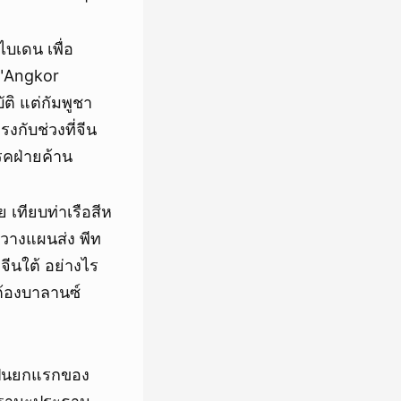
บเดน เพื่อ
 "Angkor
ัติ แต่กัมพูชา
งกับช่วงที่จีน
รคฝ่ายค้าน
 เทียบท่าเรือสีห
ป์วางแผนส่ง พีท
จีนใต้ อย่างไร
ต้องบาลานซ์
เป็นยกแรกของ