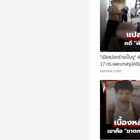
"เมียแปลงร่างเป็นงู" 
17 ตร.เผยบทสรุปคดี
sanook.com