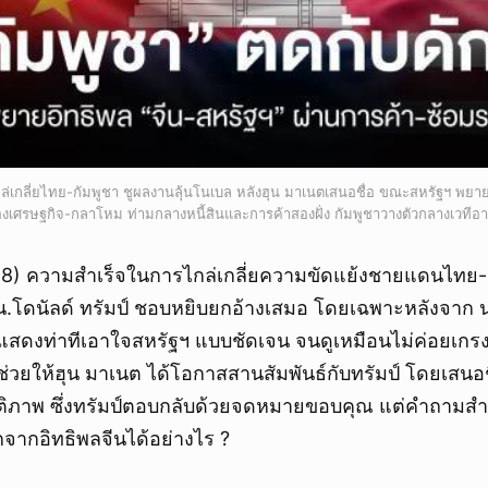
กล่เกลี่ยไทย-กัมพูชา ชูผลงานลุ้นโนเบล หลังฮุน มาเนตเสนอชื่อ ขณะสหรัฐฯ พยา
องเศรษฐกิจ-กลาโหม ท่ามกลางหนี้สินและการค้าสองฝั่ง กัมพูชาวางตัวกลางเวทีอา
2568) ความสำเร็จในการไกล่เกลี่ยความขัดแย้งชายแดนไทย-
ธน.โดนัลด์ ทรัมป์ ชอบหยิบยกอ้างเสมอ โดยเฉพาะหลังจาก 
แสดงท่าทีเอาใจสหรัฐฯ แบบชัดเจน จนดูเหมือนไม่ค่อยเกร
นี้ช่วยให้ฮุน มาเนต ได้โอกาสสานสัมพันธ์กับทรัมป์ โดยเสนอช
ติภาพ ซึ่งทรัมป์ตอบกลับด้วยจดหมายขอบคุณ แต่คำถามสำ
จากอิทธิพลจีนได้อย่างไร ?