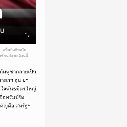
ยามฟื้นอิทธิพลใน
เซียนปลายเดือนนี้
กัมพูชากลายเป็น
นายกฯ ฮุน มา
งใจพันธมิตรใหญ่
ื่อทรัมป์ชิง
คัญคือ สหรัฐฯ