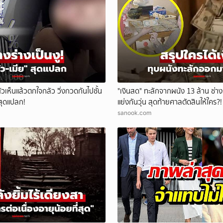
ยกเลิก
ผัวเห็นแล้วตกใจกลัว วิ่งกวดกันไปชั้น
"เงินสด" ทะลักจากผนัง 13 ล้าน ช่าง
สุดแปลก!
แย่งกันวุ่น สุดท้ายศาลตัดสินให้ใคร?!
sanook.com