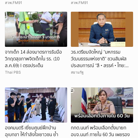
ล้อมรั้วสร้างภูมิคุ้มกันทางใจ
สวพ.FM91
สวพ.FM91
จากเด็ก 14 ส่องมาตรการรับมือ
วธ.เตรียมจัดใหญ่ “มหกรรม
วิกฤตสุขภาพจิตเด็กใน รร. (10
วัฒนธรรมแห่งชาติ” ชวนสัมผัส
ส.ค.69) I ตรงประเด็น
ประสบการณ์ “สี • สรรค์ • ไทย:
COLORS OF THAI THAI”
Thai PBS
สยามรัฐ
องคมนตรี เยี่ยมศูนย์ฝึกบ้าน
กกต.นนท์ พร้อมเลือกตั้งนายก
อุเบกขา ให้กำลังใจเยาวชน ย้ำ
อบจ.นนท์ ภายใน 60 วัน เผยรอง