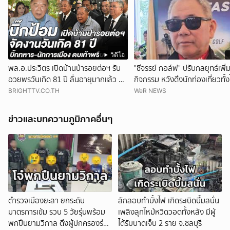
วิดีโอ
พล.อ.ประวิตร เปิดบ้านป่ารอยต่อฯ รับ
"ชีจรรย์ กอล์ฟ" ปรับกลยุทธ์เพิ่
อวยพรวันเกิด 81 ปี ลั่นอายุมากแล้ว ขอ
กิจกรรม หวังดึงนักท่องเที่ยวทั้
แค่บ้านเมืองสงบสุข
ต่างชาติ
BRIGHTTV.CO.TH
WeR NEWS
ข่าวและบทความภูมิภาคอื่นๆ
ตำรวจเมืองยะลา ยกระดับ
ลักลอบทำบั้งไฟ เกิดระเบิดบึ้มสนั่น
มาตรการเข้ม รวบ 5 วัยรุ่นพร้อม
เพลิงลุกไหม้หวิดวอดทั้งหลัง มีผู้
พกปืนยามวิกาล ดึงผู้ปกครองร่วม
ได้รับบาดเจ็บ 2 ราย จ.ชลบุรี