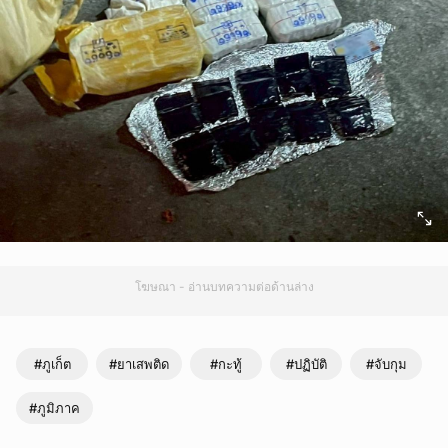
โฆษณา - อ่านบทความต่อด้านล่าง
#ภูเก็ต
#ยาเสพติด
#กะทู้
#ปฏิบัติ
#จับกุม
#ภูมิภาค