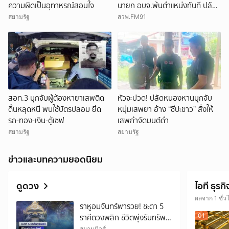
ความผิดเป็นอุทาหรณ์สอนใจ
นายก อบจ.พ้นตำแหน่งทันที ปลัด
อบจ.นนท์รักษาราชการแทน
สยามรัฐ
สวพ.FM91
สอท.3 บุกจับผู้ต้องหายาเสพติด
หัวจะปวด! ปลัดหนองหานบุกจับ
ดิ้นหลุดหนี พบใช้บัตรปลอม ยึด
หนุ่มเสพยา อ้าง “ชีปะขาว” สั่งให้
รถ-ทอง-เงิน-ตู้เซฟ
เสพกำจัดมนต์ดำ
สยามรัฐ
สยามรัฐ
ข่าวและบทความยอดนิยม
ดูดวง
ไอที ธุรกิ
ผลจาก 1 ชั่ว
ราหูอมจันทร์พารวย! ชะตา 5
01
ราศีดวงพลิก ชีวิตพุ่งรับทรัพย์
สยามนิวส์