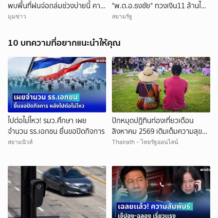
พบพื้นที่ฝนจ่อถล่มช่วงบ่ายนี้ คาด
"พ.ต.อ.ธงชัย" ทวงเงิน11 ล้านไม่
นานกว่า 1 ชม.
ได้ เผยแค่อยากคุยกัน แต่ "คนขับ
มุมข่าว
สยามรัฐ
ยกเลิก
รถ" ชักปืนก่อน
10 บทความที่อยากแนะนำให้คุณ
ไปต่อไม่ไหว! รมว.ศึกษา เผย
ปักหมุดปฏิทินท่องเที่ยวเดือน
จำนวน รร.เอกชน ยื่นขอปิดกิจการ
สิงหาคม 2569 เติมเต็มความสุขรับ
วันแม่กับ "Feel All The Feelings"
สยามนิวส์
Thairath - ไทยรัฐออนไลน์