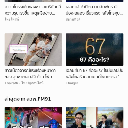
ความโกรธแค้นของชาวอเมริกันทวี
เฉลยเเล้ว! เปิดความสัมพันธ์ เจ๊
ความรุนแรงขึ้น เหตุเครือข่าย
ปอง-ฉลอง เรี่ยวเเรง หลังโทรคุย
กล้องCCTVละเมิดความเป็นส่วน
กลางรายการ
ไทยโพสต์
สยามนิวส์
ตัว
ชาวเน็ตวิจารณ์แรงเรื่องหน้าตา
เฉลยที่มา 67 คืออะไร? ไขมีมเลขปั่น
ของ ลูกชายเจมส์จิ ด้าน โฟม
หลังโผล่รัวคอมเมนต์โหนกระแส ‘ยู
ภรรยา ไม่อยู่เฉย สวนกลับทันที
ทูบเบอร์หัวสี’
Thairath - ไทยรัฐออนไลน์
Thaiger
ล่าสุดจาก สวพ.FM91