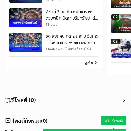
มีเกณฑ์ได้รับเงินก้อนโต
2 ราศี 3 วันเกิด หมดเคราะห์
02
ดวงพลิกเปิดทางรับทรัพย์ ได้
เงินก้อน
TNews
ชัดเลย! คนเกิด 2 ราศี 3 วันเกิด
03
ดวงหมดเคราะห์ ชะตาพลิกรับ
ทรัพย์
ThaiNews - ไทยนิวส์ออนไลน์
ดูเพิ่ม
รีโพสต์ (0)
โพสต์ทั้งหมด(0)
สร้างโพสต์