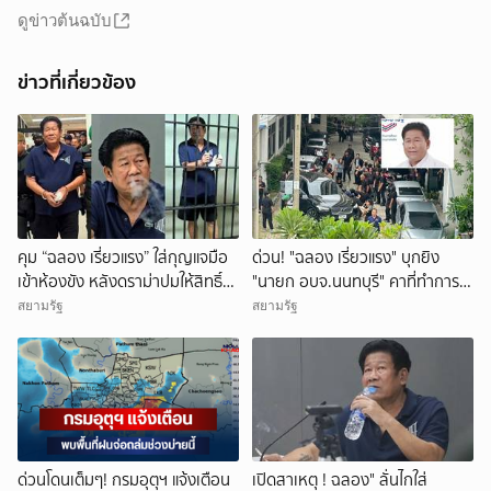
ดูข่าวต้นฉบับ
ข่าวที่เกี่ยวข้อง
คุม “ฉลอง เรี่ยวแรง” ใส่กุญแจมือ
ด่วน! "ฉลอง เรี่ยวแรง" บุกยิง
เข้าห้องขัง หลังดราม่าปมให้สิทธิ์
"นายก อบจ.นนทบุรี" คาที่ทำการ
สัมภาษณ์-สูบบุหรี่
อบจ.นนทบุรี
สยามรัฐ
สยามรัฐ
ด่วนโดนเต็มๆ! กรมอุตุฯ แจ้งเตือน
เปิดสาเหตุ ! ฉลอง" ลั่นไกใส่