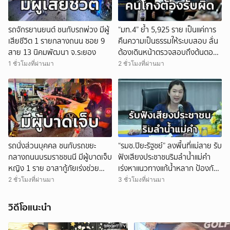
รถจักรยานยนต์ ชนกับรถพ่วง มีผู้
“มท.4” ย้ำ 5,925 ราย เป็นแค่การ
เสียชีวิต 1 รายกลางถนน ซอย 9
คืนความเป็นธรรมให้ระบบสอบ ลั่น
สาย 13 นิคมพัฒนา จ.ระยอง
ต้องเดินหน้าตรวจสอบถึงต้นตอ
คนสุจริตต้องไม่ถูกเหมารวม คน
1 ชั่วโมงที่ผ่านมา
2 ชั่วโมงที่ผ่านมา
โกงต้องรับผิด
รถนั่งส่วนบุคคล ชนกับรถขยะ
“รมช.ปิยะรัฐชย์” ลงพื้นที่แม่สาย รับ
กลางถนนบรมราชชนนี มีผู้บาดเจ็บ
ฟังเสียงประชาชนริมลำน้ำแม่คำ
หญิง 1 ราย อาสากู้ภัยเร่งช่วย
เร่งหาแนวทางแก้น้ำหลาก ป้องกัน
เหลือและนำส่ง รพ.
น้ำกัดเซาะ บรรเทาความเดือดร้อน
2 ชั่วโมงที่ผ่านมา
3 ชั่วโมงที่ผ่านมา
ให้ประชาชนในพื้นที่
วิดีโอแนะนำ