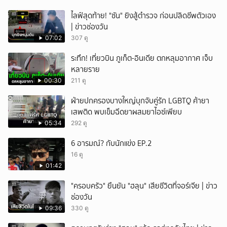
ไลฟ์สุดท้าย! "ซัน" ยิงสู้ตำรวจ ก่อนปลิดชีพตัวเอง
| ข่าวช่องวัน
07:02
307 ดู
ระทึก! เที่ยวบิน ภูเก็ต-อินเดีย ตกหลุมอากาศ เจ็บ
หลายราย
00:30
211 ดู
ฝ่ายปกครองบางใหญ่บุกจับคู่รัก LGBTQ ค้ายา
เสพติด พบเข็มฉีดยาผสมยาไอซ์เพียบ
05:34
292 ดู
6 อารมณ์? กับนักแข่ง EP.2
16 ดู
01:42
"ครอบครัว" ยืนยัน "ฮลุน" เสียชีวิตที่จอร์เจีย | ข่าว
ช่องวัน
09:36
330 ดู