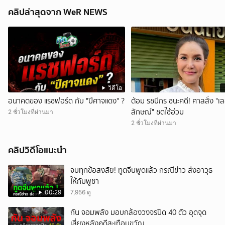
คลิปล่าสุดจาก WeR NEWS
วิดีโอ
อนาคตของ แรชฟอร์ด กับ "ปีศาจแดง" ?
ต้อม รชนีกร ชนะคดี! ศาลสั่ง "เ
ลักษณ์" ชดใช้อ่วม
2 ชั่วโมงที่ผ่านมา
2 ชั่วโมงที่ผ่านมา
คลิปวิดีโอแนะนำ
จบทุกข้อสงสัย! ทูตจีนพูดแล้ว กรณีข่าว ส่งอาวุธ
ให้กัมพูชา
00:29
7,956 ดู
กัน จอมพลัง มอบกล้องวงจรปิด 40 ตัว อุดจุด
เสี่ยงหลังคดีสะเทือนขวัญ