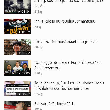
สถานทูตรับร่าง "ฮลุน" แล้ว รอส่งกลับไทย | ข่าว
ช่องวัน
03:34
218 ดู
เกาหลีเหนือแนะกิน “ซุปเนื้อสุนัข” คลายร้อน
73 ดู
01:32
ว่านไฉ โพสต์ขอโทษหลังแจ้งข่าว "ฮลุน โซโล่"
584 ดู
01:22
"ฟิล์ม รัฐภูมิ" ปัดเอี่ยวคดี Forex ไม่เคยรับ 142
ล้าน | ข่าวช่องวัน
02:00
326 ดู
'โสมสุ'เล่านาที _ญี่ปุ่นแผ่นดินไหว_ น่ากลัวมากคน
ไปไหนไม่ได้ ต้องมานั่งตามทางข้างนอก
05:37
374 ดู
6 อารมณ์? กับนักแข่ง EP.1
291 ดู