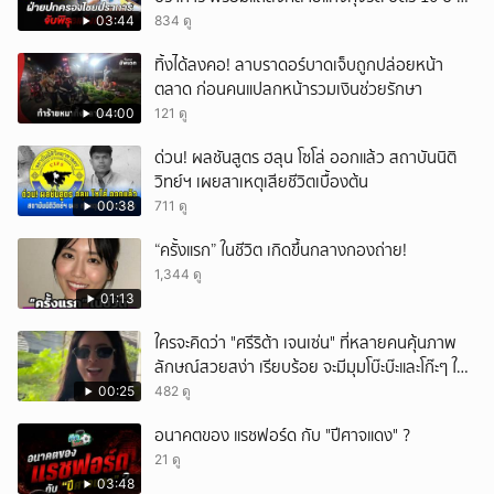
แม่สอด
03:44
834 ดู
ทิ้งได้ลงคอ! ลาบราดอร์บาดเจ็บถูกปล่อยหน้า
ตลาด ก่อนคนแปลกหน้ารวมเงินช่วยรักษา
04:00
121 ดู
ด่วน! ผลชันสูตร ฮลุน โซโล่ ออกแล้ว สถาบันนิติ
วิทย์ฯ เผยสาเหตุเสียชีวิตเบื้องต้น
00:38
711 ดู
“ครั้งแรก” ในชีวิต เกิดขึ้นกลางกองถ่าย!
1,344 ดู
01:13
ใครจะคิดว่า "ศรีริต้า เจนเซ่น" ที่หลายคนคุ้นภาพ
ลักษณ์สวยสง่า เรียบร้อย จะมีมุมโบ๊ะบ๊ะและโก๊ะๆ ให้
ได้อมยิ้มเหมือนกัน งานนี้ทำเอาแฟนๆ ทั้งเอ็นดูทั้ง
00:25
482 ดู
หัวเราะ
อนาคตของ แรชฟอร์ด กับ "ปีศาจแดง" ?
21 ดู
03:48