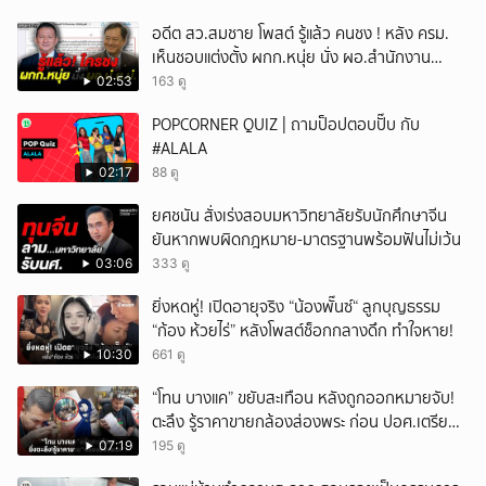
อดีต สว.สมชาย โพสต์ รู้แล้ว คนชง ! หลัง ครม.
เห็นชอบแต่งตั้ง ผกก.หนุ่ย นั่ง ผอ.สำนักงาน
ป.ย.ป.
02:53
163 ดู
POPCORNER QUIZ | ถามป็อปตอบปั๊บ กับ
#ALALA
02:17
88 ดู
ยศชนัน สั่งเร่งสอบมหาวิทยาลัยรับนักศึกษาจีน
ยันหากพบผิดกฎหมาย-มาตรฐานพร้อมฟันไม่เว้น
03:06
333 ดู
ยิ่งหดหู่! เปิดอายุจริง “น้องพั๊นซ์“ ลูกบุญธรรม
“ก้อง ห้วยไร่” หลังโพสต์ช็อกกลางดึก ทำใจหาย!
10:30
661 ดู
“โทน บางแค” ขยับสะเทือน หลังถูกออกหมายจับ!
ตะลึง รู้ราคาขายกล้องส่องพระ ก่อน ปอศ.เตรียม
บุกรวบ?
07:19
195 ดู