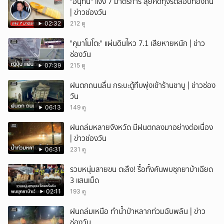
"อนุทิน" แจง 7 มาตรการ ลุยคดีทุจริตสอบท้องถิ่น
| ข่าวช่องวัน
02:32
212 ดู
"คุมาโมโตะ" แผ่นดินไหว 7.1 เสียหายหนัก | ข่าว
ช่องวัน
07:39
215 ดู
ฝนตกถนนลื่น กระบะตู้ทึบพุ่งเข้าร้านชาบู | ข่าวช่อง
วัน
06:13
149 ดู
ฝนถล่มหลายจังหวัด มีฝนตกลงมาอย่างต่อเนื่อง
| ข่าวช่องวัน
06:31
231 ดู
รวบหนุ่มสายขน ตะลึง! รื้อทั้งคันพบซุกยาบ้าเฉียด
3 แสนเม็ด
02:11
193 ดู
ฝนถล่มเหนือ ทำน้ำป่าหลากท่วมฉับพลัน | ข่าว
ช่องวัน