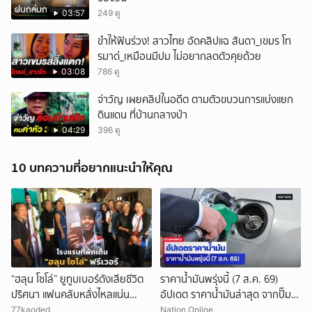
03:57
249 ดู
ขำให้ฟันร่วง! สาวไทย อัดคลิปแฉ สันดา_เขมร โท
รมาด่_เหมือนมีปม ไม่อยากลดตัวคุยด้วย
03:08
786 ดู
จ่าวัญ เผยคลิปในอดีต ตามตัวขบวนการแบ่งแยก
ดินแดน ที่บ้านกลางป่า
04:29
396 ดู
10 บทความที่อยากแนะนำให้คุณ
“ฮลุน โซโล่” ยูทูบเบอร์ดังเสียชีวิต
ราคาน้ำมันพรุ่งนี้ (7 ส.ค. 69)
ปริศนา แฟนคลับหลั่งไหลแน่น
อัปเดต ราคาน้ำมันล่าสุด จากปั๊ม
กาฬสินธุ์ โรงแรมที่พักเต็ม
ใหญ่
77kaoded
Nation Online