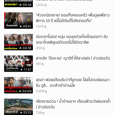
04:58
1,032 ดู
"หัวอกน้องชาย! ยอมทิ้งครอบครัว เพื่อดูแลพี่สาว
พิการ 10 ปี แม้ไม่มีเงินก็ไม่คิดทอดทิ้ง"
05:41
1,573 ดู
ต่อราคาไม่ลง! หนุ่ม เจอลุงป่วยโรคไตของเก่า ขับ
รถมาไกลพิสูจน์ตัวเองไม่ใช่มิจฉาชีพ
04:58
353 ดู
ฝากขัง “ป๋อง-ธง” ญาติร่ำไห้สาปแช่ง | ข่าวช่องวัน
161 ดู
11:57
สุดฮา พ่อแม่ต้อนรับว่าที่ลูกเขย ใส่สไปเดอร์แมนมา
รับ ดูสิ... จะกล้าเข้าบ้านมั้ย
03:09
2,208 ดู
เชียงรายอ่วม ! น้ำป่าหลาก เตือนเฝ้าระวังฝนตกซ้ำ
| ข่าวช่องวัน
01:12
739 ดู