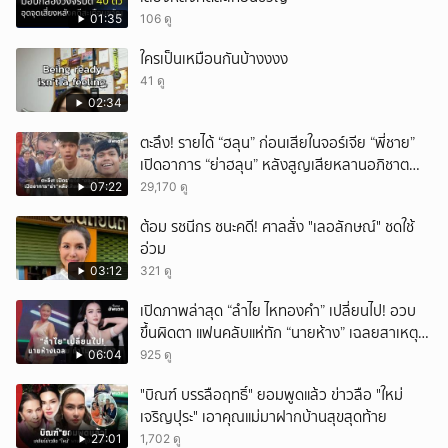
01:35
106 ดู
ใครเป็นเหมือนกันบ้างงงง
41 ดู
02:34
ตะลึง! รายได้ “ฮลุน” ก่อนเสียในจอร์เจีย “พี่ชาย”
เปิดอาการ “ย่าฮลุน” หลังสูญเสียหลานอภิชาต
บุตร!
07:22
29,170 ดู
ต้อม รชนีกร ชนะคดี! ศาลสั่ง "เลอลักษณ์" ชดใช้
อ่วม
03:12
321 ดู
เปิดภาพล่าสุด “ลำไย ไหทองคำ” เปลี่ยนไป! อวบ
ขึ้นผิดตา แฟนคลับแห่ทัก “นายห้าง” เฉลยสาเหตุ
ชัด!
06:04
925 ดู
"บิณฑ์ บรรลือฤทธิ์" ยอมพูดแล้ว ข่าวลือ "ใหม่
เจริญปุระ" เอาคุณแม่มาฝากบ้านสุขสุดท้าย
27:01
1,702 ดู