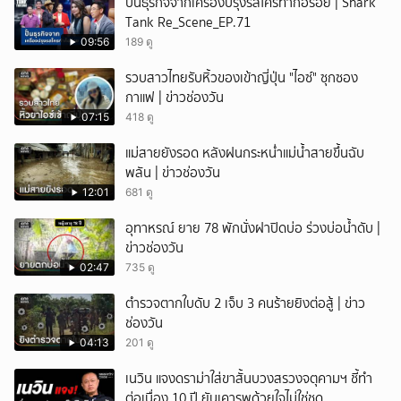
ปั้นธุรกิจจากเครื่องปรุงรสใครทำก็อร่อย | Shark
Tank Re_Scene_EP.71
09:56
189 ดู
รวบสาวไทยรับหิ้วของเข้าญี่ปุ่น "ไอซ์" ซุกซอง
กาแฟ | ข่าวช่องวัน
07:15
418 ดู
แม่สายยังรอด หลังฝนกระหน่ำแม่น้ำสายขึ้นฉับ
พลัน | ข่าวช่องวัน
12:01
681 ดู
อุทาหรณ์ ยาย 78 พักนั่งฝาปิดบ่อ ร่วงบ่อน้ำดับ |
ข่าวช่องวัน
02:47
735 ดู
ตำรวจตากใบดับ 2 เจ็บ 3 คนร้ายยิงต่อสู้ | ข่าว
ช่องวัน
04:13
201 ดู
เนวิน แจงดราม่าใส่ขาสั้นบวงสรวงจตุคามฯ ชี้ทำ
ต่อเนื่อง 10 ปี ยันเคารพด้วยใจไม่ใช่ชุด