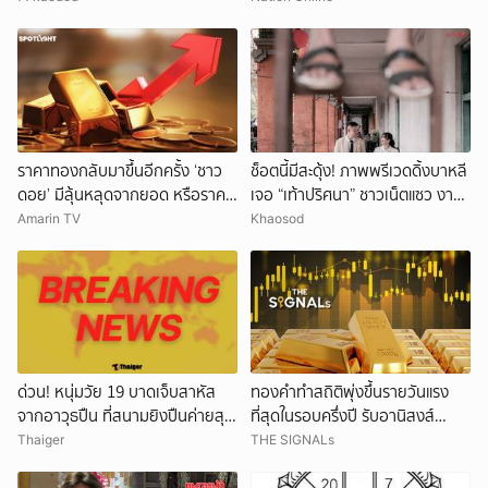
ราคาทองกลับมาขึ้นอีกครั้ง ‘ชาว
ช็อตนี้มีสะดุ้ง! ภาพพรีเวดดิ้งบาหลี
ดอย’ มีลุ้นหลุดจากยอด หรือราคา
เจอ “เท้าปริศนา” ชาวเน็ตแซว งาน
จะลงอีก?
แต่งหรือหนังผี
Amarin TV
Khaosod
ด่วน! หนุ่มวัย 19 บาดเจ็บสาหัส
ทองคำทำสถิติพุ่งขึ้นรายวันแรง
จากอาวุธปืน ที่สนามยิงปืนค่ายสุร
ที่สุดในรอบครึ่งปี รับอานิสงส์
นารี โคราช ตำรวจเร่งสอบสาเหตุ
ดอลลาร์อ่อนค่า
Thaiger
THE SIGNALs