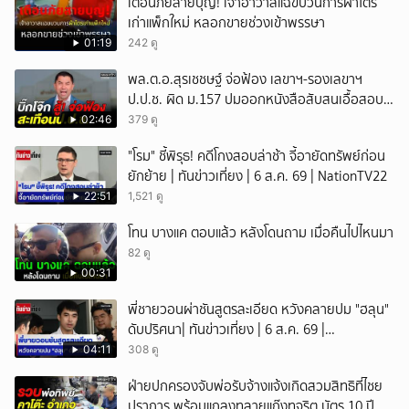
เตือนภัยสายบุญ! เจ้าอาวาสแฉขบวนการผ้าไตร
เก่าแพ็กใหม่ หลอกขายช่วงเข้าพรรษา
01:19
242 ดู
พล.ต.อ.สุรเชชษฐ์ จ่อฟ้อง เลขาฯ-รองเลขาฯ
ป.ป.ช. ผิด ม.157 ปมออกหนังสือสับสนเอื้อสอบ
คดีซ้ำซ้อน
02:46
379 ดู
"โรม" ชี้พิรุธ! คดีโกงสอบล่าช้า จี้อายัดทรัพย์ก่อน
ยักย้าย | ทันข่าวเที่ยง | 6 ส.ค. 69 | NationTV22
22:51
1,521 ดู
โทน บางแค ตอบแล้ว หลังโดนถาม เมื่อคืนไปไหนมา
82 ดู
00:31
พี่ชายวอนผ่าชันสูตรละเอียด หวังคลายปม "ฮลุน"
ดับปริศนา| ทันข่าวเที่ยง | 6 ส.ค. 69 |
NationTV22
04:11
308 ดู
ฝ่ายปกครองจับพ่อรับจ้างแจ้งเกิดสวมสิทธิที่ไชย
ปราการ พร้อมแถลงทลายแก๊งทุจริต บัตร 10 ปี ที่