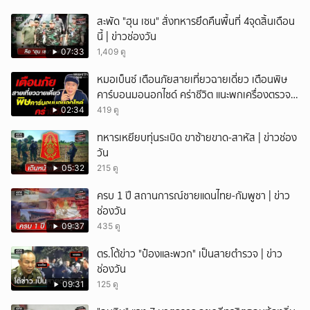
สะพัด "ฮุน เซน" สั่งทหารยึดคืนพื้นที่ 4จุดสิ้นเดือน
นี้ | ข่าวช่องวัน
07:33
1,409 ดู
หมอเบ็นซ์ เตือนภัยสายเที่ยวฉายเดี่ยว เตือนพิษ
คาร์บอนมอนอกไซด์ คร่าชีวิต แนะพกเครื่องตรวจ
วัดติดตัว
02:34
419 ดู
ทหารเหยียบทุ่นระเบิด ขาซ้ายขาด-สาหัส | ข่าวช่อง
วัน
05:32
215 ดู
ครบ 1 ปี สถานการณ์ชายแดนไทย-กัมพูชา | ข่าว
ช่องวัน
09:37
435 ดู
ตร.โต้ข่าว "ป๋องและพวก" เป็นสายตำรวจ | ข่าว
ช่องวัน
09:31
125 ดู