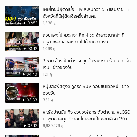
เผยไทยมีผู้ติดเชื้อ HIV สะสมกว่า 5.5 แสนราย 13
จังหวัดที่มีผู้ติดเชื้อครึ่งล้านคน
02:52
1,338 ดู
สวยแพงไปหมด เจาะลึก 4 ชุดเจ้าสาวญาญ่า ที่
กรุงเทพอบอวลหวานไปด้วยความรัก
03:12
1,098 ดู
3 ชาย อ้างเป็นตำรวจ บุกอุ้มพนักงานร้านนวด รีด
เงิน | ข่าวช่องวัน
04:40
121 ดู
หนุ่มส่งพัสดุงง ถูกรถ SUV ถอยชนแล้วหนี | ข่าว
ช่องวัน
03:33
331 ดู
#หลังม่านบันเทิง ชวนวงร็อกระดับตำนาน #LOSO
มาพูดคุยสนุก ๆ ก่อนไปเจอกันในคอนเสิร์ต '30 ปี
LOSO นานเท่าไรก็รอ'
02:12
6,639,279 ดู