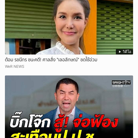
วิดีโอ
ต้อม รชนีกร ชนะคดี! ศาลสั่ง "เลอลักษณ์" ชดใช้อ่วม
WeR NEWS