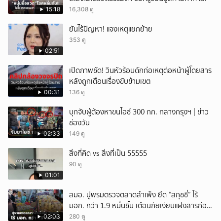
15:18
16,308 ดู
ยันไร้ปัญหา! แจงเหตุแยกย้าย
353 ดู
02:51
เปิดภาพชัด! วินหัวร้อนดักก่อเหตุต่อหน้าผู้โดยสาร
หลังถูกเตือนเรื่องขับข้ามเขต
00:31
136 ดู
บุกจับผู้ต้องหาขนไอซ์ 300 กก. กลางกรุงฯ | ข่าว
ช่องวัน
02:33
149 ดู
สิ่งที่คิด vs สิ่งที่เป็น 55555
90 ดู
01:01
สมอ. ปูพรมตรวจตลาดสำเพ็ง ยึด “สกุชชี่” ไร้
มอก. กว่า 1.9 หมื่นชิ้น เตือนภัยเงียบแฝงสารก่อ
มะเร็งและโลหะหนัก
02:03
280 ดู