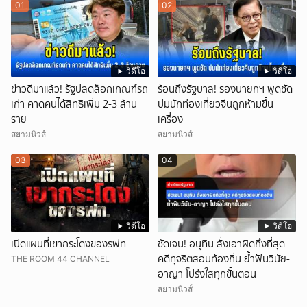
01
02
วิดีโอ
วิดีโอ
ข่าวดีมาแล้ว! รัฐปลดล็อกเกณฑ์รถ
ร้อนถึงรัฐบาล! รองนายกฯ พูดชัด
เก่า คาดคนได้สิทธิเพิ่ม 2-3 ล้าน
ปมนักท่องเที่ยวจีนถูกห้ามขึ้น
ราย
เครื่อง
สยามนิวส์
สยามนิวส์
03
04
วิดีโอ
วิดีโอ
เปิดแผนที่เขากระโดงของรฟท
ชัดเจน! อนุทิน สั่งเอาผิดถึงที่สุด
คดีทุจริตสอบท้องถิ่น ย้ำฟันวินัย-
THE ROOM 44 CHANNEL
อาญา โปร่งใสทุกขั้นตอน
สยามนิวส์