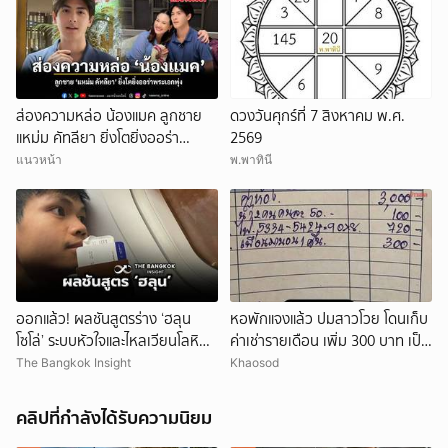
ส่องความหล่อ น้องแมค ลูกชาย
ดวงวันศุกร์ที่ 7 สิงหาคม พ.ศ.
แหม่ม คัทลียา ยิ่งโตยิ่งออร่า
2569
พระเอกพุ่ง
แนวหน้า
พ.พาทินี
ออกแล้ว! ผลชันสูตรร่าง ‘ฮลุน
หอพักแจงแล้ว ปมสาวโวย โดนเก็บ
โซโล่’ ระบบหัวใจและไหลเวียนโลหิต
ค่าเช่ารายเดือน เพิ่ม 300 บาท เป็น
ล้มเหลว
ค่าพาเพื่อนมานอน 1 คืน
The Bangkok Insight
Khaosod
คลิปที่กำลังได้รับความนิยม