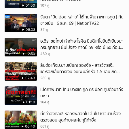
01:00
107 ดู
จับตา "มิน อ่อง หล่าย" ใช้ไทยฟื้นภาพการทูต | ทัน
ข่าวเย็น | 6 ส.ค. 69 | NationTV22
09:38
37 ดู
อ.วีระ ขอโทษ! ถ้าทำอะไรผิด ยินดีแก้ไขยินดีเยียวยา
กรมอุทยาน ยันไปจริง คาดปี 59 หรือ ปี 60 ก่อน
ปิดให้พัก
12:50
480 ดู
สืบต่อแก๊งมะขามเปียก! รองจ๋อ - สารวัตรแจ๊ะ
แกะรอยเส้นทางเงิน จับเพิ่มอีกหิ้ว 1.5 แสน ยัด
สินบน
07:43
280 ดู
เปิดภาพนาที โทน บางแค ถูก ตร ปอศ.คุมตัวมาถึง
บช.ก.
01:10
164 ดู
นึกว่าองค์ลง! หลวงพี่สวดไป สั่นไป ชาวบ้านร้อง
ตรวจสอบ สุดท้ายผลค้นกุฏิทำอึ้ง
00:40
661 ดู