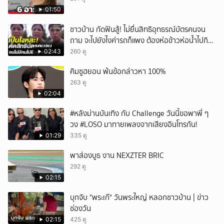
ยกเลิก
01:50
ชาวบ้าน กัดฟันสู้! ไม่ยื่นสิทธิอุทธรณ์บัตรคนจน
ถาม จะไปยังไงค่ารถก็แพง ต้องห่อข้าวห่อน้ำไปกิน
อีก
02:43
260 ดู
คิมซูฮยอน พ้นข้อกล่าวหา 100%
263 ดู
02:04
#หลังม่านบันเทิง กับ Challenge วันนี้ขอพาพี่ ๆ
วง #LOSO มาทายเพลงจากเสียงอินโทรกัน!
01:29
335 ดู
พาส่องบูธ งาน NEXZTER BRIC
292 ดู
02:15
บุกจับ "พระเก๊" วันพระใหญ่ หลอกชาวบ้าน | ข่าว
ช่องวัน
02:15
425 ดู