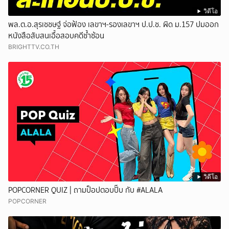
วิดีโอ
พล.ต.อ.สุรเชชษฐ์ จ่อฟ้อง เลขาฯ-รองเลขาฯ ป.ป.ช. ผิด ม.157 ปมออก
หนังสือสับสนเอื้อสอบคดีซ้ำซ้อน
BRIGHTTV.CO.TH
วิดีโอ
POPCORNER QUIZ | ถามป็อปตอบปั๊บ กับ #ALALA
POPCORNER