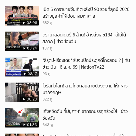
เปิด 6 ดาราชายจีนเกิดหลังปี 90 รวยที่สุดปี 2026
สร้างมูลค่าให้ได้อย่างมหาศาล
03:08
682 ดู
ดรามาลอตเตอรี่ 6 ล้าน! อ้างสั่งเลข184 แต่ไม่ได้
สลาก | ข่าวช่องวัน
08:24
137 ดู
"ธีรุตม์-เรืองเดช" รับจบปิดประตูคดีโกงสอบ ? | ทัน
ข่าวเย็น | 6 ส.ค. 69 | NationTV22
08:17
93 ดู
ไวรัลทั่วโลก! สาวไทยถอนสายบัวงดงาม ให้ทหาร
ม้าอังกฤษ
00:23
822 ดู
เก๋งหวิดดับ "ไม้ยูคาฯ" จากรถบรรทุกร่วงใส่ | ข่าว
ช่องวัน
01:33
643 ดู