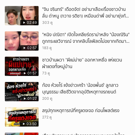
ั่"จิน จรินทร์" เดือดจัด! อย่ามาเสือxเรื่องชาวบ้าน
ลั่น ด่าหนู (กวาง รติชา) เหมือนด่าพี่ อย่ามายุ่งกับ
คนของผม จบ!!!
02:49
303 ดู
"หนิง ปณิตา" เปิดใจเคลียร์ดราม่าหลัง "น้องณิริน"
ถูกกระแสวิจารณ์ จากคลิปไลฟ์สดไม่อยากเกิดมา
หน้าเหมือนพ่อ
02:57
183 ดู
ชาวบ้านผวา “ผีแม่ม่าย” ออกหาเหยื่อ แห่แขวน
ผ้าแดงทั้งหมู่บ้าน
01:57
73 ดู
ก้อง ห้วยไร่ แจ้งข่าวเศร้า 'น้องพั้นช์' ลูกสาว
บุญธรรม เสียชีวิตจากอุบัติเหตุทางรถยนต์
01:22
200 ดู
สรุปทุกเหตุการณ์ที่ครูแดงเจอ ก่อนโพสต์แรง
272 ดู
03:50