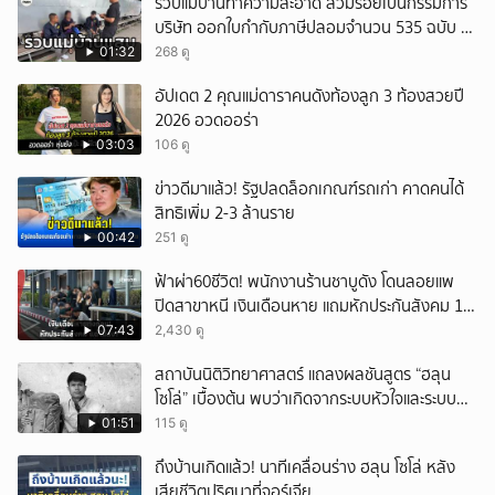
รวบแม่บ้านทำความสะอาด สวมรอยเป็นกรรมการ
บริษัท ออกใบกำกับภาษีปลอมจำนวน 535 ฉบับ รัฐ
เสียหายกว่า 129 ล้านบาท
01:32
268 ดู
อัปเดต 2 คุณแม่ดาราคนดังท้องลูก 3 ท้องสวยปี
2026 อวดออร่า
03:03
106 ดู
ข่าวดีมาแล้ว! รัฐปลดล็อกเกณฑ์รถเก่า คาดคนได้
สิทธิเพิ่ม 2-3 ล้านราย
00:42
251 ดู
ฟ้าผ่า60ชีวิต! พนักงานร้านชาบูดัง โดนลอยแพ
ปิดสาขาหนี เงินเดือนหาย แถมหักประกันสังคม 11
เดือนแต่ไม่ส่ง?
07:43
2,430 ดู
สถาบันนิติวิทยาศาสตร์ แถลงผลชันสูตร “ฮลุน
โซโล่” เบื้องต้น พบว่าเกิดจากระบบหัวใจและระบบ
ไหลเวียนโลหิตล้มเหลว
01:51
115 ดู
ถึงบ้านเกิดแล้ว! นาทีเคลื่อนร่าง ฮลุน โซโล่ หลัง
เสียชีวิตปริศนาที่จอร์เจีย