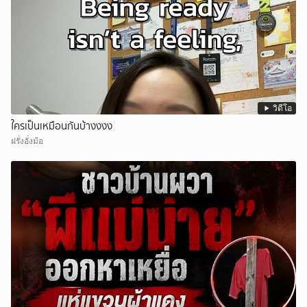
วิดีโอ
ใครเป็นเหมือนกันบ้างงงง
ฝรั่งอั่งม้อ