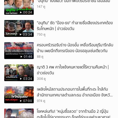
"อนุทิน" แจงแล้ว! ปมภาพบัตรประชาชน เสื้อสีส้ม
147 ดู
00:24
"อนุทิน" ซัด "ป๋อง-ธง" ทำลายชื่อเสียงประเทศต้อง
รับโทษหนัก | ข่าวช่องวัน
03:34
750 ดู
ครอบครัวรอรับร่าง น้องอั้ม เหยื่อเรือมยุรีนารีกลับ
บ้าน เผยนึกถึงกรณีของ น้องฮลุนเช่นเดียวกัน
01:46
88 ดู
ญาติ 3 ศพ คาใจแจ้งคนหายแต่ไร้ความคืบหน้า |
ข่าวช่องวัน
03:24
306 ดู
เพลิงไหม้สถานประกอบการในพื้นที่กะตะ ใกล้กับ
สำนักงานเทศบาลตำบลกะรน อำเภอเมือง จังหวัด
ภูเก็ต
07:00
974 ดู
โชคหล่นทับ! “หนุ่มซื้อลวด” จากร้านมือ 2 ญี่ปุ่น
ตะลึงไม่ใช่ลวดธรรมดา ช็อครู้ซ่อนมูลค่ามหาศาล!