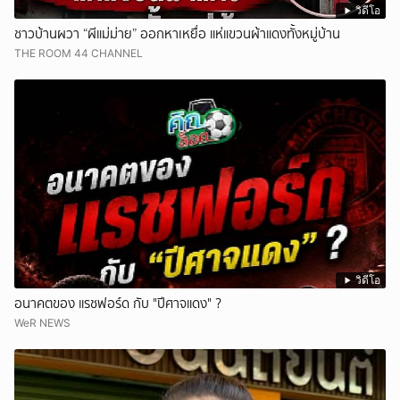
วิดีโอ
ชาวบ้านผวา “ผีแม่ม่าย” ออกหาเหยื่อ แห่แขวนผ้าแดงทั้งหมู่บ้าน
THE ROOM 44 CHANNEL
วิดีโอ
อนาคตของ แรชฟอร์ด กับ "ปีศาจแดง" ?
WeR NEWS