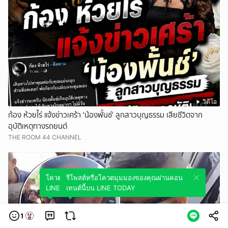
วิดีโอ
ก้อง ห้วยไร่ แจ้งข่าวเศร้า 'น้องพั้นช์' ลูกสาวบุญธรรม เสียชีวิตจาก
อุบัติเหตุทางรถยนต์
THE ROOM 44 CHANNEL
โควตมุมมองของคุณผ่านคอนเทนต์นี้บน
รีโพสต์หรือโควตมุมมองของคุณผ่านคอน
LINE TODAY
เทนต์นี้บน LINE TODAY
1