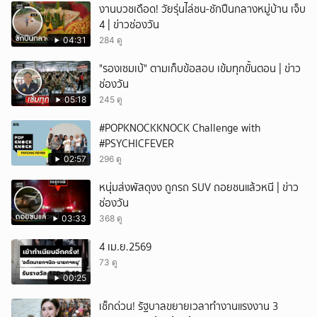
งานบวชเดือด! วัยรุ่นไล่ชน-ชักปืนกลางหมู่บ้าน เจ็บ
4 | ข่าวช่องวัน
04:31
284 ดู
"รองเซมเบ้" ตามเก็บข้อสอบ เข้มทุกขั้นตอน | ข่าว
ช่องวัน
05:18
245 ดู
#POPKNOCKKNOCK Challenge with
#PSYCHICFEVER
02:57
296 ดู
หนุ่มส่งพัสดุงง ถูกรถ SUV ถอยชนแล้วหนี | ข่าว
ช่องวัน
03:33
368 ดู
4 เม.ย.2569
73 ดู
00:25
เช็กด่วน! รัฐบาลขยายเวลาทำงานแรงงาน 3