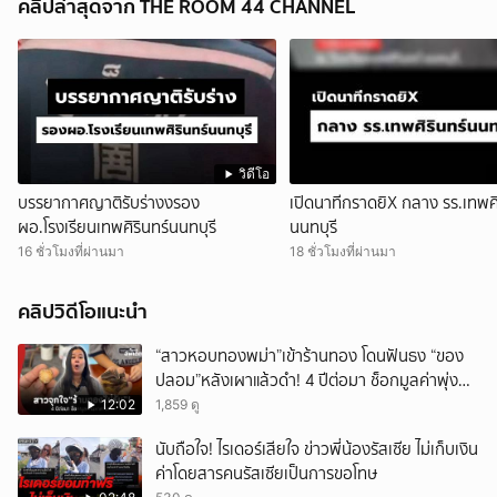
คลิปล่าสุดจาก THE ROOM 44 CHANNEL
วิดีโอ
บรรยากาศญาติรับร่างงรอง
เปิดนาทีกราดยิX กลาง รร.เทพศิ
ผอ.โรงเรียนเทพศิรินทร์นนทบุรี
นนทบุรี
16 ชั่วโมงที่ผ่านมา
18 ชั่วโมงที่ผ่านมา
คลิปวิดีโอแนะนำ
“สาวหอบทองพม่า”เข้าร้านทอง โดนฟันธง “ของ
ปลอม”หลังเผาแล้วดำ! 4 ปีต่อมา ช็อกมูลค่าพุ่ง
มหาศาล!
12:02
1,859 ดู
นับถือใจ! ไรเดอร์เสียใจ ข่าวพี่น้องรัสเซีย ไม่เก็บเงิน
ค่าโดยสารคนรัสเซียเป็นการขอโทษ