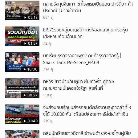
ทลายรังทุนจีนเทา เช่าโรงแรมเปิดบ่อน-ปาร์ตี้ยา-ค้า
ประเวณี | ข่าวช่องวัน
02:18
654 ดู
EP.71รวบหนุ่มบัญชีม้าแก๊งหลอกลงทุนเทรดหุ้น
เสียหายเกือบล้านบาท
01:57
72 ดู
บทเรียนธุรกิจราคาแพง!! คนทำธุรกิจต้องรู้ |
Shark Tank Re-Scene_EP.69
10:00
714 ดู
ทหาร-ชาวบ้านกัมพูชา ยืนเกาะรั้ว ดูคณะ
กมธ.ความมั่นคงแห่งรัฐฯ ลงพื้นที่
00:27
118 ดู
จีนส่งมอบเรือขนส่งรถยนต์พลังงานสะอาดลำที่ 3
จุได้ 10,800 คัน เตรียมปล่อยเกาหลีใต้เช่าทำเงิน
01:49
219 ดู
กลุ่มนักเรียนชาวอิตาลีเข้าพบตำรวจ-ขอโทษผู้เสีย