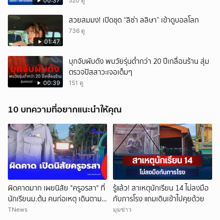
00:37
520 ดู
สวยสมมง! เปิดชุด “ลิซ่า ลลิษา” เข้าดูบอลโลก
736 ดู
01:47
บุกจับผับดัง พบวัยรุ่นต่ำกว่า 20 ปีเกลื่อนร้าน สุ่ม
ตรวจปัสสาวะเจอเต็มๆ
00:39
151 ดู
10 บทความที่อยากแนะนำให้คุณ
ผิดคาดมาก เผยนิสัย "ครูอรสา" ที่
รู้แล้ว! สาเหตุนักเรียน 14 ไม่ลงมือ
นักเรียนม.ต้น คนก่อเหตุ เดินตาม
กับภารโรง แถมเดินเข้าไปคุยด้วย
หา
TNews
มุมข่าว