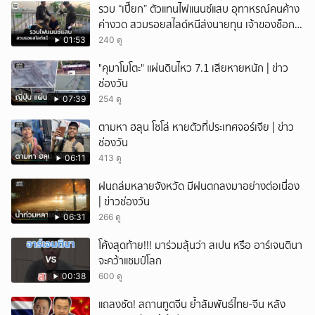
รวบ “เปี๊ยก” ตัวแทนไฟแนนซ์แสบ อุทาหรณ์คนค้าง
ค่างวด สวมรอยสไลด์หนีส่งนายทุน เจ้าของช็อก
หนี้ยังอยู่ - รถปลิว เสียหายกว่า 600,000 บาท
01:53
240 ดู
"คุมาโมโตะ" แผ่นดินไหว 7.1 เสียหายหนัก | ข่าว
ช่องวัน
07:39
254 ดู
ตามหา ฮลุน โซโล่ หายตัวที่ประเทศจอร์เจีย | ข่าว
ช่องวัน
06:11
413 ดู
ฝนถล่มหลายจังหวัด มีฝนตกลงมาอย่างต่อเนื่อง
| ข่าวช่องวัน
06:31
266 ดู
โค้งสุดท้าย!!! มาร่วมลุ้นว่า สเปน หรือ อาร์เจนตินา
จะคว้าแชมป์โลก
00:38
600 ดู
แถลงชัด! สถานทูตจีน ย้ำสัมพันธ์ไทย-จีน หลัง