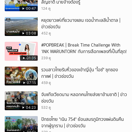
สัญชาติ นายจ้างต้องรู้
00:47
124 ดู
หยุดยาวแห่เที่ยวบางแสน เจอน้ำทะเลสีน้ำตาล |
ข่าวช่องวัน
03:08
452 ดู
#POPBREAK | Break Time Challenge With
‘INK WARUNTORN’ กับการเลือกเพลงที่เป็นที่สุด!
01:35
239 ดู
รวบสาวไทยรับหิ้วของเข้าญี่ปุ่น "ไอซ์" ซุกซอง
กาแฟ | ข่าวช่องวัน
07:15
459 ดู
จับแก๊งเวียดนาม หลอกคนไทยส่งยาข้ามชาติ | ข่าว
ช่องวัน
04:23
532 ดู
ปักธงไทย "เนิน 754" ย้อนสมรภูมิทวงแผ่นดินคืน
จากผู้รุกราน | ข่าวช่องวัน