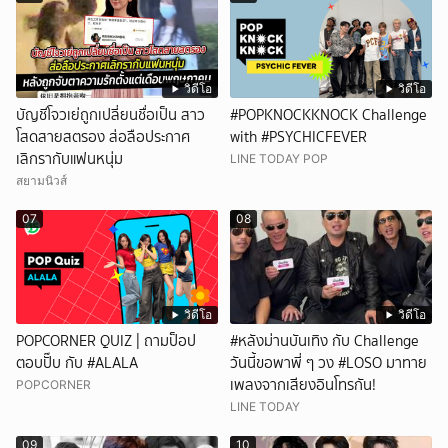
วิดีโอ
วิดีโอ
บัญชีโจวเย่ถูกเปลี่ยนชื่อเป็น สาว
#POPKNOCKKNOCK Challenge
โสดสายสตรอง ส่อลือประกาศ
with #PSYCHICFEVER
เลิกรากับแฟนหนุ่ม
LINE TODAY POP
สยามนิวส์
07
08
วิดีโอ
วิดีโอ
POPCORNER QUIZ | ถามป็อป
#หลังม่านบันเทิง กับ Challenge
ตอบปั๊บ กับ #ALALA
วันนี้ขอพาพี่ ๆ วง #LOSO มาทาย
เพลงจากเสียงอินโทรกัน!
POPCORNER
LINE TODAY
09
10