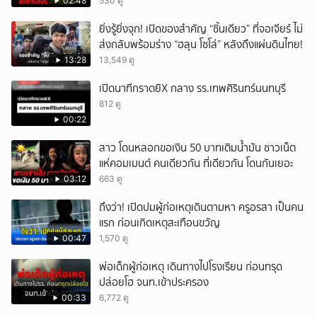
02:48
530 ดู
ยิ่งรู้ยิ่งจุก! เปิดของสำคัญ “ชิ้นเดียว” ที่จอเจียร์ ไม่
ส่งกลับพร้อมร่าง “ฮลุน โซโล่” หลังถึงแผ่นดินไทย!
13:28
13,549 ดู
เปิดนาทีกราดยิX กลาง รร.เทพศิรินทร์นนทบุรี
812 ดู
00:22
สาว โดนหลอกขอเงิน 50 บาทเติมน้ำมัน ชาวเน็ต
แห่คอมเมนต์ คนเดียวกัน ที่เดียวกัน โดนกันเยอะ
03:12
663 ดู
ถึงว่า! เปิดปมผู้ก่อเหตุเดินตามหา ครูอรสา เป็นคน
แรก ก่อนเกิดเหตุสะเทือนขวัญ
00:47
1,570 ดู
พ่อเด็กผู้ก่อเหตุ เดินทางไปโรงเรียน ก่อนทรุด
ปล่อยโฮ จนท.เข้าประครอง
00:33
6,772 ดู