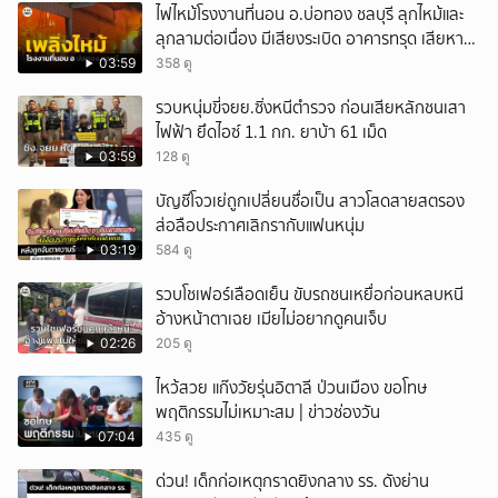
ไฟไหม้โรงงานที่นอน อ.บ่อทอง ชลบุรี ลุกไหม้และ
ลุกลามต่อเนื่อง มีเสียงระเบิด อาคารทรุด เสียหาย
หนัก
03:59
358 ดู
รวบหนุ่มขี่จยย.ซิ่งหนีตำรวจ ก่อนเสียหลักชนเสา
ไฟฟ้า ยึดไอซ์ 1.1 กก. ยาบ้า 61 เม็ด
03:59
128 ดู
บัญชีโจวเย่ถูกเปลี่ยนชื่อเป็น สาวโสดสายสตรอง
ส่อลือประกาศเลิกรากับแฟนหนุ่ม
03:19
584 ดู
รวบโชเฟอร์เลือดเย็น ขับรถชนเหยื่อก่อนหลบหนี
อ้างหน้าตาเฉย เมียไม่อยากดูคนเจ็บ
02:26
205 ดู
ไหว้สวย แก๊งวัยรุ่นอิตาลี ป่วนเมือง ขอโทษ
พฤติกรรมไม่เหมาะสม | ข่าวช่องวัน
07:04
435 ดู
ด่วน! เด็กก่อเหตุกราดยิงกลาง รร. ดังย่าน