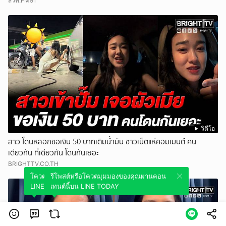
สวพ.FM91
วิดีโอ
สาว โดนหลอกขอเงิน 50 บาทเติมน้ำมัน ชาวเน็ตแห่คอมเมนต์ คน
เดียวกัน ที่เดียวกัน โดนกันเยอะ
BRIGHTTV.CO.TH
โควตมุมมองของคุณผ่านคอนเทนต์นี้บน
รีโพสต์หรือโควตมุมมองของคุณผ่านคอน
LINE TODAY
เทนต์นี้บน LINE TODAY