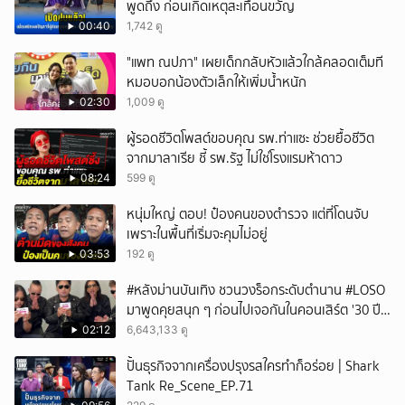
พูดถึง ก่อนเกิดเหตุสะเทือนขวัญ
00:40
1,742 ดู
"แพท ณปภา" เผยเด็กกลับหัวแล้วใกล้คลอดเต็มที
หมอบอกน้องตัวเล็กให้เพิ่มน้ำหนัก
02:30
1,009 ดู
ผู้รอดชีวิตโพสต์ขอบคุณ รพ.ท่าแซะ ช่วยยื้อชีวิต
จากมาลาเรีย ชี้ รพ.รัฐ ไม่ใช่โรงแรมห้าดาว
08:24
599 ดู
หนุ่มใหญ่ ตอบ! ป๋องคนของตำรวจ แต่ที่โดนจับ
เพราะในพื้นที่เริ่มจะคุมไม่อยู่
03:53
192 ดู
#หลังม่านบันเทิง ชวนวงร็อกระดับตำนาน #LOSO
มาพูดคุยสนุก ๆ ก่อนไปเจอกันในคอนเสิร์ต '30 ปี
LOSO นานเท่าไรก็รอ'
02:12
6,643,133 ดู
ปั้นธุรกิจจากเครื่องปรุงรสใครทำก็อร่อย | Shark
Tank Re_Scene_EP.71