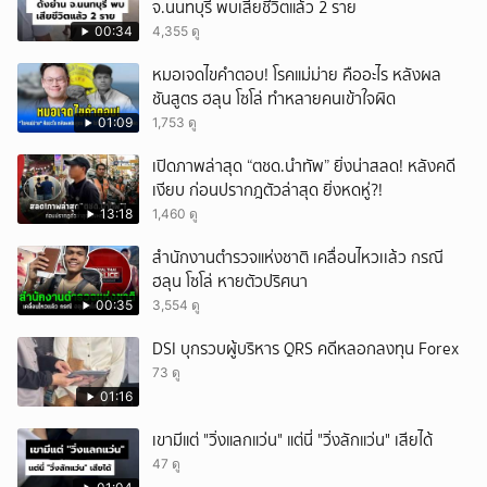
จ.นนทบุรี พบเสียชีวิตแล้ว 2 ราย
00:34
4,355 ดู
หมอเจดไขคำตอบ! โรคแม่ม่าย คืออะไร หลังผล
ชันสูตร ฮลุน โซโล่ ทำหลายคนเข้าใจผิด
01:09
1,753 ดู
เปิดภาพล่าสุด “ตชด.นำทัพ” ยิ่งน่าสลด! หลังคดี
เงียบ ก่อนปรากฎตัวล่าสุด ยิ่งหดหู่?!
13:18
1,460 ดู
สำนักงานตำรวจแห่งชาติ เคลื่อนไหวเเล้ว กรณี
ฮลุน โซโล่ หายตัวปริศนา
00:35
3,554 ดู
DSI บุกรวบผู้บริหาร QRS คดีหลอกลงทุน Forex
73 ดู
01:16
เขามีแต่ "วิ่งแลกแว่น" แต่นี่ "วิ่งลักแว่น" เสียได้
47 ดู