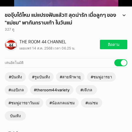
ขอจุ๊บได้ไหม แม่แปรงฟันแล้ว!! สุดน่ารัก เมื่อลูกๆ ของ
"แม่ชม" พากันกราบเท้า ในวันแม่
327 ดู
ขอจุ๊บได้ไหม แม่แปรงฟันแล้ว!! สุดน่ารัก เมื่อลูกๆ ของ "แม่ชม" พากันกราบ
THE ROOM 44 CHANNEL
เท้า ในวันแม่
ติดตาม
เผยแพร่ 14 ส.ค. 2568 เวลา 06.25 น.
IG : chomismaterialgirl
เล่นอัตโนมัติ
#บันเทิง
#รูมบันเทิง
#สายฟ้าพายุ
#ชมพู่อารยา
#แอบิเกล
#theroom44variety
#เจ๊เกล
#ชมพู่อารยาวันแม่
#น้องเกลแม่ชม
#แม่ชม
บันเทิง