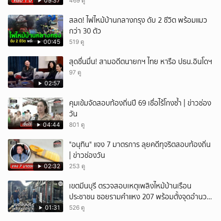
09:37
469 ดู
สลด! ไฟไหม้บ้านกลางกรุง ดับ 2 ชีวิต พร้อมแมว
กว่า 30 ตัว
00:45
519 ดู
สุดชื่นมื่น! สามอดีตนายกฯ ไทย หารือ ปธน.อินโดฯ
97 ดู
02:57
คุมเข้มจัดสอบท้องถิ่นปี 69 เชื่อไร้โกงซ้ำ | ข่าวช่อง
วัน
04:44
801 ดู
"อนุทิน" แจง 7 มาตรการ ลุยคดีทุจริตสอบท้องถิ่น
| ข่าวช่องวัน
02:32
253 ดู
เขตมีนบุรี ตรวจสอบเหตุเพลิงไหม้บ้านเรือน
ประชาชน ซอยรามคำแหง 207 พร้อมตั้งจุดอำนวย
การช่วยเหลือ
01:31
526 ดู