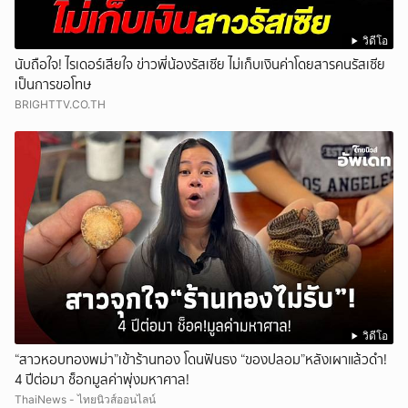
วิดีโอ
นับถือใจ! ไรเดอร์เสียใจ ข่าวพี่น้องรัสเซีย ไม่เก็บเงินค่าโดยสารคนรัสเซีย
เป็นการขอโทษ
BRIGHTTV.CO.TH
วิดีโอ
“สาวหอบทองพม่า”เข้าร้านทอง โดนฟันธง “ของปลอม”หลังเผาแล้วดำ!
4 ปีต่อมา ช็อกมูลค่าพุ่งมหาศาล!
ThaiNews - ไทยนิวส์ออนไลน์