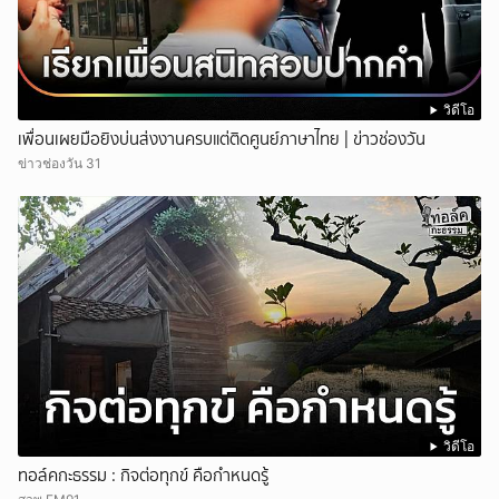
วิดีโอ
เพื่อนเผยมือยิงบ่นส่งงานครบแต่ติดศูนย์ภาษาไทย | ข่าวช่องวัน
ข่าวช่องวัน 31
วิดีโอ
ทอล์คกะธรรม : กิจต่อทุกข์ คือกำหนดรู้