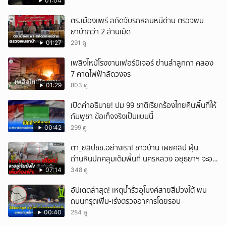
01:04
ตร.เมืองแพร่ สกัดจับรถหลบหนีด่าน ตรวจพบ
ยาบ้ากว่า 2 ล้านเม็ด
01:27
291 ดู
เพลิงไหม้โรงงานเฟอร์นิเจอร์ ย่านลำลูกกา คลอง
7 คาดไฟฟ้าลัดวงจร
01:29
803 ดู
เปิดคำอธิบาย! ปม 99 ชาติเรียกร้องไทยคืนพื้นที่ให้
กัมพูชา ข้อเท็จจริงเป็นแบบนี้
00:42
299 ดู
ตา_ยสิปชช.อย่างเรา! ชาวบ้าน เผยคลิป ฝุ่น
ถ่านหินปกคลุมเต็มพื้นที่ นครหลวง อยุธยาฯ จะอยู่
กันยังไง
07:14
348 ดู
อัปเดตล่าสุด! เหตุน้ำรั่วอุโมงค์สายสีม่วงใต้ พบ
ถนนทรุดเพิ่ม-เร่งตรวจอาคารโดยรอบ
00:40
284 ดู