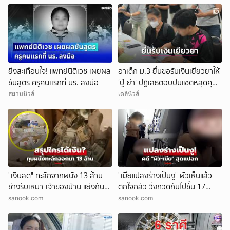
ยิ่งสะเทือนใจ! แพทย์นิติเวช เผยผล
อาเด็ก ม.3 ยื่นขอรับเงินเยียวยาให้
ชันสูตร ครูคนเเรกที่ นร. ลงมือ
‘ปู่-ย่า’ ปฏิเสธตอบปมแชตหลุดคุย
แม่ ‘ถูกกลั่นแกล้ง’
สยามนิวส์
เดลินิวส์
"เงินสด" ทะลักจากผนัง 13 ล้าน
"เมียแปลงร่างเป็นงู" ผัวเห็นแล้ว
ช่างรับเหมา-เจ้าของบ้าน แย่งกัน
ตกใจกลัว วิ่งกวดกันไปชั้น 17
วุ่น สุดท้ายศาลตัดสินให้ใคร?!
ตร.เผยบทสรุปคดีสุดแปลก!
sanook.com
sanook.com