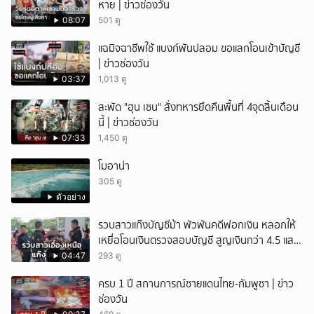
หาย | ข่าวช่องวัน
08:07
501 ดู
แฉมิจฉาชีพใช้ แบงก์พันปลอม ขอแลกโอนเข้าบัญชี
| ข่าวช่องวัน
03:37
1,013 ดู
สะพัด "ฮุน เซน" สั่งทหารยึดคืนพื้นที่ 4จุดสิ้นเดือน
นี้ | ข่าวช่องวัน
07:33
1,450 ดู
โมอาน่า
305 ดู
ตัวอย่าง
รวบสาวแก๊งบัญชีม้า พัวพันคดีฟอกเงิน หลอกให้
เหยื่อโอนเงินตรวจสอบบัญชี สูญเงินกว่า 4.5 แสน
บาท
04:47
293 ดู
ครบ 1 ปี สถานการณ์ชายแดนไทย-กัมพูชา | ข่าว
ช่องวัน