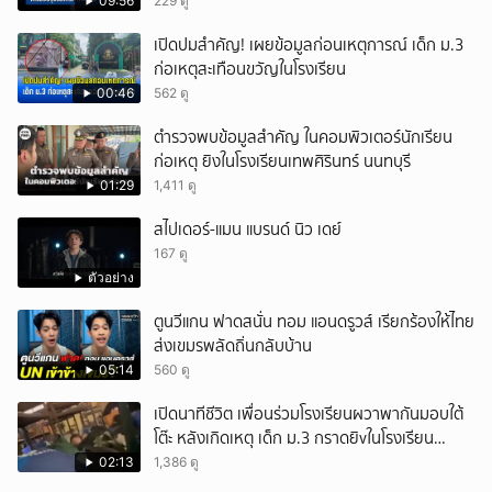
09:56
229 ดู
เปิดปมสำคัญ! เผยข้อมูลก่อนเหตุการณ์ เด็ก ม.3
ก่อเหตุสะเทือนขวัญในโรงเรียน
00:46
562 ดู
ตำรวจพบข้อมูลสำคัญ ในคอมพิวเตอร์นักเรียน
ก่อเหตุ ยิงในโรงเรียนเทพศิรินทร์ นนทบุรี
01:29
1,411 ดู
สไปเดอร์-แมน แบรนด์ นิว เดย์
167 ดู
ตัวอย่าง
ตูนวีแกน ฟาดสนั่น ทอม แอนดรูวส์ เรียกร้องให้ไทย
ส่งเขมรพลัดถิ่นกลับบ้าน
05:14
560 ดู
เปิดนาทีชีวิต เพื่อนร่วมโรงเรียนผวาพากันมอบใต้
โต๊ะ หลังเกิดเหตุ เด็ก ม.3 กราดยิvในโรงเรียน
เทพศิรินทร์นนท์ แบบไม่เลือกหน้า เสียงปืนดังสนั่น
02:13
1,386 ดู
หวั่นไหว