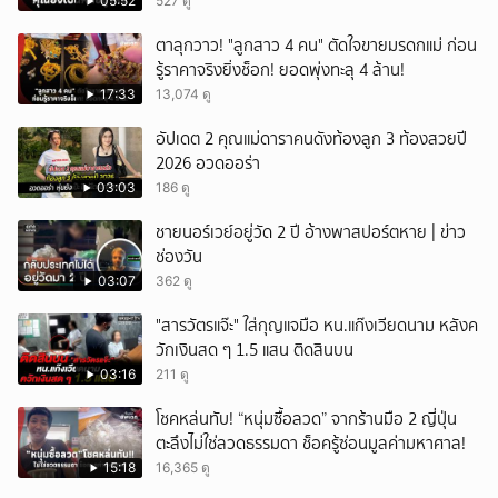
05:52
527 ดู
ตาลุกวาว! "ลูกสาว 4 คน" ตัดใจขายมรดกแม่ ก่อน
รู้ราคาจริงยิ่งช็อก! ยอดพุ่งทะลุ 4 ล้าน!
17:33
13,074 ดู
อัปเดต 2 คุณแม่ดาราคนดังท้องลูก 3 ท้องสวยปี
2026 อวดออร่า
03:03
186 ดู
ชายนอร์เวย์อยู่วัด 2 ปี อ้างพาสปอร์ตหาย | ข่าว
ช่องวัน
03:07
362 ดู
"สารวัตรแจ๊ะ" ใส่กุญแจมือ หน.แก๊งเวียดนาม หลังค
วักเงินสด ๆ 1.5 แสน ติดสินบน
03:16
211 ดู
โชคหล่นทับ! “หนุ่มซื้อลวด” จากร้านมือ 2 ญี่ปุ่น
ตะลึงไม่ใช่ลวดธรรมดา ช็อครู้ซ่อนมูลค่ามหาศาล!
15:18
16,365 ดู