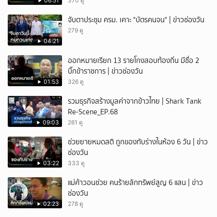
06:51
370 ดู
ยกเลิก
จับตาประชุม ครม. เคาะ "บัตรคนจน" | ข่าวช่องวัน
279 ดู
04:21
ออกหมายเรียก 13 รายโกงสอบท้องถิ่น มีชื่อ 2
บิ๊กข้าราชการ | ข่าวช่องวัน
01:53
326 ดู
รวมธุรกิจสร้างมูลค่าจากข้าวไทย | Shark Tank
Re-Scene_EP.68
09:03
261 ดู
ช่วยยายหมดสติ ถูกของทับร่างในห้อง 6 วัน | ข่าว
ช่องวัน
03:22
333 ดู
แม่ค้าวอนช่วย คนร้ายลักทรัพย์สูญ 6 แสน | ข่าว
ช่องวัน
02:23
278 ดู