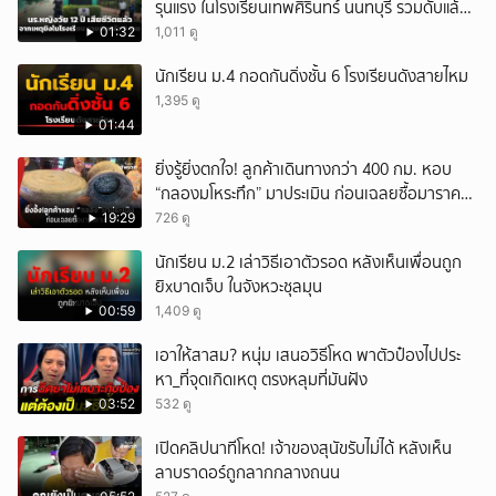
รุนแรง ในโรงเรียนเทพศิรินทร์ นนทบุรี รวมดับแล้ว
9 ราย
01:32
1,011 ดู
นักเรียน ม.4 กอดกันดิ่งชั้น 6 โรงเรียนดังสายไหม
1,395 ดู
01:44
ยิ่งรู้ยิ่งตกใจ! ลูกค้าเดินทางกว่า 400 กม. หอบ
“กลองมโหระทึก” มาประเมิน ก่อนเฉลยซื้อมาราคา
เท่าไหร่?
19:29
726 ดู
นักเรียน ม.2 เล่าวิธีเอาตัวรอด หลังเห็นเพื่อนถูก
ยิxบาดเจ็บ ในจังหวะชุลมุน
00:59
1,409 ดู
เอาให้สาสม? หนุ่ม เสนอวิธีโหด พาตัวป๋องไปประ
หา_ที่จุดเกิดเหตุ ตรงหลุมที่มันฝัง
03:52
532 ดู
เปิดคลิปนาทีโหด! เจ้าของสุนัขรับไม่ได้ หลังเห็น
ลาบราดอร์ถูกลากกลางถนน