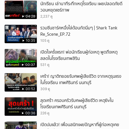
นักเรียน เล่านาทีระทึกเหตุโรงเรียน เผยปลอดภัยดี
วอนหยุดแชร์ภาพ
04:28
2,237 ดู
รวมซีนชาร์คหนึ่งไล่ต้อนกัดนิ่มๆ | Shark Tank
Re_Scene_EP.72
10:35
105 ดู
เปิดใจครั้งแรก! พ่อนักเรียนผู้ก่อเหตุ พูดถึงเหตุ
สลดในโรงเรียนเทพสิริน
00:37
531 ดู
เศร้า! ญาติทยอยรับศพผู้เสียชีวิต จากเหตุรุนแรง
ในโรงเรียน เทพศิรินทร์ นนทบุรี
00:52
309 ดู
สุดเศร้า ครอบครัวรับศwผู้เสียชีวิต เหตุยิvใน
โรงเรียนเทพศิรินทร์ นนทบุรี
00:36
226 ดู
เปิดปมแล้ว! เพื่อนสนิทเผยปัญหาที่ผู้ก่อเหตุเคย