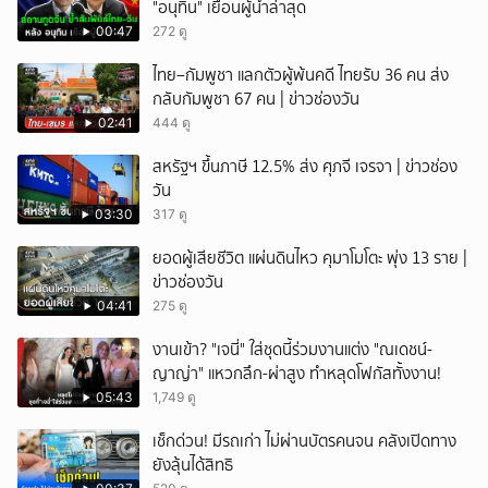
"อนุทิน" เยือนผู้นำล่าสุด
00:47
272 ดู
ไทย–กัมพูชา แลกตัวผู้พ้นคดี ไทยรับ 36 คน ส่ง
กลับกัมพูชา 67 คน | ข่าวช่องวัน
02:41
444 ดู
สหรัฐฯ ขึ้นภาษี 12.5% ส่ง ศุภจี เจรจา | ข่าวช่อง
วัน
03:30
317 ดู
ยอดผู้เสียชีวิต แผ่นดินไหว คุมาโมโตะ พุ่ง 13 ราย |
ข่าวช่องวัน
04:41
275 ดู
งานเข้า? "เจนี่" ใส่ชุดนี้ร่วมงานแต่ง "ณเดชน์-
ญาญ่า" แหวกลึก-ผ่าสูง ทำหลุดโฟกัสทั้งงาน!
05:43
1,749 ดู
เช็กด่วน! มีรถเก่า ไม่ผ่านบัตรคนจน คลังเปิดทาง
ยังลุ้นได้สิทธิ