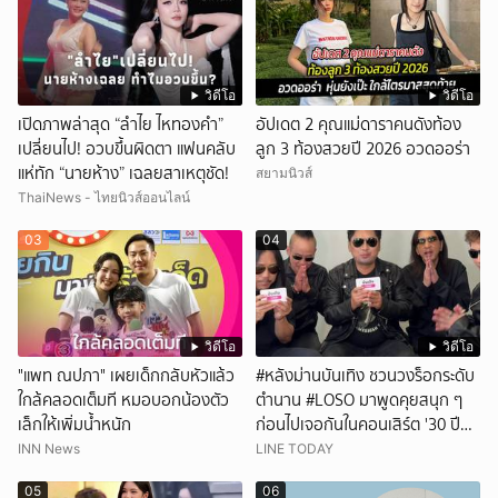
วิดีโอ
วิดีโอ
เปิดภาพล่าสุด “ลำไย ไหทองคำ”
อัปเดต 2 คุณแม่ดาราคนดังท้อง
เปลี่ยนไป! อวบขึ้นผิดตา แฟนคลับ
ลูก 3 ท้องสวยปี 2026 อวดออร่า
แห่ทัก “นายห้าง” เฉลยสาเหตุชัด!
สยามนิวส์
ThaiNews - ไทยนิวส์ออนไลน์
03
04
วิดีโอ
วิดีโอ
"แพท ณปภา" เผยเด็กกลับหัวแล้ว
#หลังม่านบันเทิง ชวนวงร็อกระดับ
ใกล้คลอดเต็มที หมอบอกน้องตัว
ตำนาน #LOSO มาพูดคุยสนุก ๆ
เล็กให้เพิ่มน้ำหนัก
ก่อนไปเจอกันในคอนเสิร์ต '30 ปี
LOSO นานเท่าไรก็รอ'
INN News
LINE TODAY
05
06