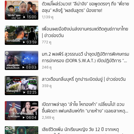
ตัวแม่โผล่ร่วมวง! “ลีน่าจัง” ขอพูดตรงๆ ถึง “พี่ชาย
ฮลุน” หลังรู้ “ผลชันสูตร” น้องชาย!
15:00
1,139 ดู
เพื่อนเผยมือยิงบ่นส่งงานครบแต่ติดศูนย์ภาษาไทย
| ข่าวช่องวัน
03:59
772 ดู
มท.2 พลพีร์ สุวรรณฉวี นำชุดปฏิบัติการพิเศษกรม
การปกครอง (DOPA S.W.A.T.) เปิดปฏิบัติการ “บา
รมีโสธร” บุกจับผับเถื่อนอัพยา กลางเมืองแปดริ้ว
03:03
246 ดู
เปิดถึงเช้า ไร้ใบอนุญาต
สาวเตือนกลิ่นบุหรี่ ถูกปาระเบิดข่มขู่ | ข่าวช่องวัน
359 ดู
02:25
เปิดภาพล่าสุด “ลำไย ไหทองคำ” เปลี่ยนไป! อวบ
ขึ้นผิดตา แฟนคลับแห่ทัก “นายห้าง” เฉลยสาเหตุ
ชัด!
06:04
2,569 ดู
เสียชีวิตเพิ่ม นักเรียนหญิง วัย 12 ปี จากเหตุ