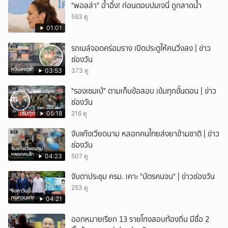
"พอลล่า" อ้ำอิ้ง! ก่อนตอบปมเจนี่ ถูกสาดน้ำ
593 ดู
01:01
รถเมล์จอดคร่อมราง เปิดประตูให้คนวิ่งลง | ข่าว
ช่องวัน
03:53
373 ดู
"รองเซมเบ้" ตามเก็บข้อสอบ เข้มทุกขั้นตอน | ข่าว
ช่องวัน
05:18
216 ดู
จับแก๊งเวียดนาม หลอกคนไทยส่งยาข้ามชาติ | ข่าว
ช่องวัน
04:23
507 ดู
จับตาประชุม ครม. เคาะ "บัตรคนจน" | ข่าวช่องวัน
253 ดู
04:21
ออกหมายเรียก 13 รายโกงสอบท้องถิ่น มีชื่อ 2