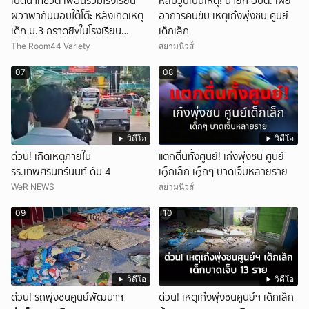
เปิดนาทีชีวิต เพื่อนร่วมโรงเรียน
หลับวูบเป็นเหตุ! นายก อบต. เผย
ผวาพากันมอบใต้โต๊ะ หลังเกิดเหตุ
อาการคนขับ เหตุเก๋งพุ่งชน ศูนย์
เด็ก ม.3 กราดยิvในโรงเรียน
เด็กเล็ก
เทพศิรินทร์นนท์ แบบไม่เลือกหน้า
The Room44 Variety
สยามนิวส์
เสียงปืนดังสนั่นหวั่นไหว
07
08
วิดีโอ
วิดีโอ
ด่วน! เกิดเหตุภายใน
แตกตื่นทั้งศูนย์! เก๋งพุ่งชน ศูนย์
รร.เทพศิรินทร์นนท์ ดับ 4
เ๑็กเล็ก เ๑็กๆ บาดเจ็บหลายราย
WeR NEWS
สยามนิวส์
09
10
วิดีโอ
วิดีโอ
ด่วน! รถพุ่งชนศูนย์พัฒนาฯ
ด่วน! เหตุเก๋งพุ่งชนศูนย์ฯ เด็กเล็ก