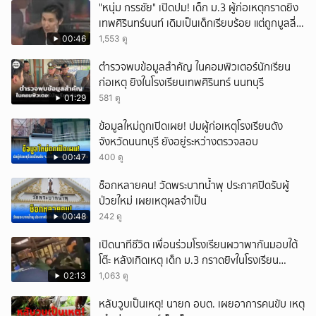
"หนุ่ม กรรชัย" เปิดปม! เด็ก ม.3 ผู้ก่อเหตุกราดยิง
เทพศิรินทร์นนท์ เดิมเป็นเด็กเรียบร้อย แต่ถูกบูลลี่
หนัก คาดแรงกดดันสะสมกลายเป็นแรงแค้น จนก่อ
00:46
1,553 ดู
เหตุสลด
ตำรวจพบข้อมูลสำคัญ ในคอมพิวเตอร์นักเรียน
ก่อเหตุ ยิงในโรงเรียนเทพศิรินทร์ นนทบุรี
01:29
581 ดู
ข้อมูลใหม่ถูกเปิดเผย! ปมผู้ก่อเหตุโรงเรียนดัง
จังหวัดนนทบุรี ยังอยู่ระหว่างตรวจสอบ
00:47
400 ดู
ช็อกหลายคน! วัดพระบาทน้ำพุ ประกาศปิดรับผู้
ป่วยใหม่ เผยเหตุผลจำเป็น
00:48
242 ดู
เปิดนาทีชีวิต เพื่อนร่วมโรงเรียนผวาพากันมอบใต้
โต๊ะ หลังเกิดเหตุ เด็ก ม.3 กราดยิvในโรงเรียน
เทพศิรินทร์นนท์ แบบไม่เลือกหน้า เสียงปืนดังสนั่น
02:13
1,063 ดู
หวั่นไหว
หลับวูบเป็นเหตุ! นายก อบต. เผยอาการคนขับ เหตุ