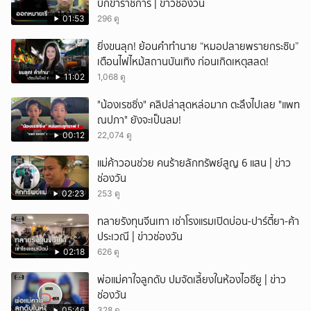
บิ๊กข้าราชการ | ข่าวช่องวัน
01:53
296 ดู
ยิ่งขนลุก! ย้อนคำทำนาย “หมอปลายพรายกระซิบ”
เตือนไฟไหม้สถานบันเทิง ก่อนเกิดเหตุสลด!
11:02
1,068 ดู
"น้องเรซซิ่ง" คลิปล่าสุดหล่อมาก ตะลึงไปเลย "แพท
ณปภา" ยังจะเป็นลม!
00:12
22,074 ดู
แม่ค้าวอนช่วย คนร้ายลักทรัพย์สูญ 6 แสน | ข่าว
ช่องวัน
02:23
253 ดู
ทลายรังทุนจีนเทา เช่าโรงแรมเปิดบ่อน-ปาร์ตี้ยา-ค้า
ประเวณี | ข่าวช่องวัน
02:18
626 ดู
พ่อแม่คาใจลูกดับ ปมจัดเลี้ยงในห้องไอซียู | ข่าว
ช่องวัน
05:46
328 ดู