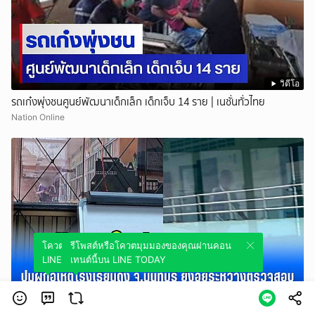
วิดีโอ
รถเก๋งพุ่งชนศูนย์พัฒนาเด็กเล็ก เด็กเจ็บ 14 ราย | เนชั่นทั่วไทย
Nation Online
โควตมุมมองของคุณผ่านคอนเทนต์นี้บน
รีโพสต์หรือโควตมุมมองของคุณผ่านคอน
LINE TODAY
เทนต์นี้บน LINE TODAY
วิดีโอ
ข้อมูลใหม่ถูกเปิดเผย! ปมผู้ก่อเหตุโรงเรียนดัง จังหวัดนนทบุรี ยังอยู่