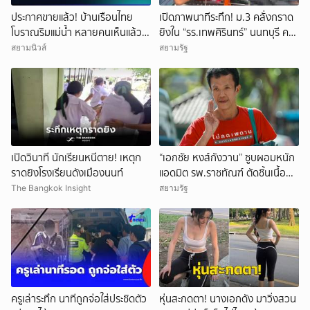
ประกาศขายแล้ว! บ้านเรือนไทย
เปิดภาพนาทีระทึก! ม.3 คลั่งกราด
โบราณริมแม่น้ำ หลายคนเห็นแล้ว
ยิงใน “รร.เทพศิรินทร์” นนทบุรี ครู
จำได้ เคยเป็นฉากหนังดัง
ดับ 2 บาดเจ็บกว่า 20 ราย ก่อนยิง
สยามนิวส์
สยามรัฐ
ตัวเองเสียชีวิตหน้าห้องเรียน
เปิดวินาที นักเรียนหนีตาย! เหตุก
“เอกชัย หงส์กังวาน” ซูบผอมหนัก
ราดยิงโรงเรียนดังเมืองนนท์
แอดมิต รพ.ราชทัณฑ์ ตัดชิ้นเนื้อ
หัว-กระเพาะ รอฟังผลตรวจ
The Bangkok Insight
สยามรัฐ
ครูเล่าระทึก นาทีถูกจ่อใส่ประชิดตัว
หุ่นสะกดตา! นางเอกดัง มาวิ่งสวน