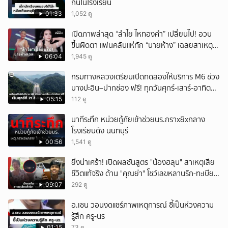
กันในโรงเรียน
01:33
1,052 ดู
เปิดภาพล่าสุด “ลำไย ไหทองคำ” เปลี่ยนไป! อวบ
ขึ้นผิดตา แฟนคลับแห่ทัก “นายห้าง” เฉลยสาเหตุ
ชัด!
06:04
1,945 ดู
กรมทางหลวงเตรียมเปิดทดลองให้บริการ M6 ช่วง
บางปะอิน–ปากช่อง ฟรี! ทุกวันศุกร์-เสาร์-อาทิตย์
เริ่มศุกร์ที่ 21 สิงหาคม 2569 นี้
05:15
112 ดู
นาทีระทึก หน่วยกู้ภัยเข้าช่วยนร.กราxยิxกลาง
โรงเรียนดัง นนทบุรี
00:56
1,541 ดู
ยิ่งน่าเศร้า! เปิดผลชันสูตร "น้องฮลุน" สาเหตุเสีย
ชีวิตแท้จริง ด้าน "คุณย่า" โชว์เลขหลานรัก-ทะเบียน
รถเคลื่อนร่าง!
09:07
292 ดู
อ.เชน วอนงดแชร์ภาพเหตุการณ์ ชี้เป็นห่วงความ
รู้สึก ครู-นร
01:15
73 ดู