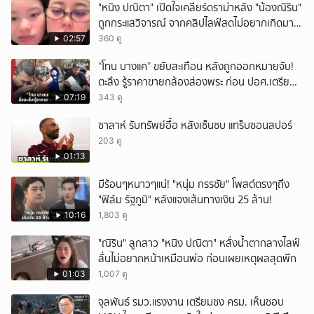
"หนิง ปณิตา" เปิดใจเคลียร์ดราม่าหลัง "น้องณิริน"
ถูกกระแสวิจารณ์ จากคลิปไลฟ์สดไม่อยากเกิดมา
หน้าเหมือนพ่อ
02:57
360 ดู
“โทน บางแค” ขยับสะเทือน หลังถูกออกหมายจับ!
ตะลึง รู้ราคาขายกล้องส่องพระ ก่อน ปอศ.เตรียม
บุกรวบ?
07:19
343 ดู
ซาลาห์ รับทรัพย์อื้อ หลังเซ็นซบ แทร็บซอนสปอร์
203 ดู
01:13
มีร้อนๆหนาวๆแน่! "หนุ่ม กรรชัย" โพสต์ตรงๆถึง
"ฟิล์ม รัฐภูมิ" หลังแจงเส้นทางเงิน 25 ล้าน!
10:16
1,803 ดู
"ณิริน" ลูกสาว "หนิง ปณิตา" หลั่งน้ำตากลางไลฟ์
ลั่นไม่อยากหน้าเหมือนพ่อ ก่อนเผยเหตุผลสุดพีก
01:03
1,007 ดู
จุลพันธ์ รมว.แรงงาน เตรียมชง ครม. เห็นชอบ