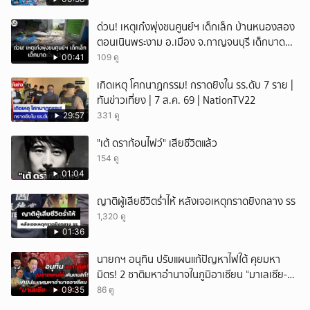
ด่วน! เหตุเก๋งพุ่งชนศูนย์ฯ เด็กเล็ก บ้านหนองสอง
ตอนเนินพระงาม อ.เมือง จ.กาญจนบุรี เด็กบาด
เจ็บ 13 ราย
00:41
109 ดู
เกิดเหตุ โศกนาฏกรรม! กราดยิงใน รร.ดับ 7 ราย |
ทันข่าวเที่ยง | 7 ส.ค. 69 | NationTV22
29:57
331 ดู
"เต้ ดราก้อนไฟว์" เสียชีวิตแล้ว
154 ดู
01:04
ญาติผู้เสียชีวิตร่ำไห้ หลังเจอเหตุกราดยิงกลาง รร
1,320 ดู
01:36
นายกฯ อนุทิน ปรับแผนแก้ปัญหาไฟใต้ คุยมหา
มิตร! 2 ชาติมหาอำนาจในภูมิอาเซียน “มาเลเซีย-
อินโดนีเซีย”
09:35
86 ดู