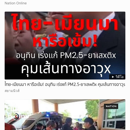
Nation Online
วิดีโอ
ไทย-เมียนมา หารือเข้ม! อนุทิน เร่งแก้ PM2.5-ยาเสwติx คุมเส้นทางอาวุs
สยามนิวส์