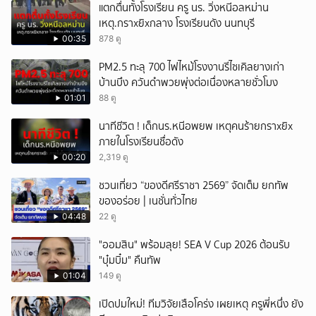
แตกตื่นทั้งโรงเรียน ครู นร. วิ่งหนีอลหม่าน
เหตุ.กราxยิxกลาง โรงเรียนดัง นนทบุรี
00:35
878 ดู
PM2.5 ทะลุ 700 ไฟไหม้โรงงานรีไซเคิลยางเก่า
บ้านบึง ควันดำพวยพุ่งต่อเนื่องหลายชั่วโมง
01:01
88 ดู
นาทีชีวิต ! เด็กนร.หนีอพยพ เหตุคนร้ายกราxยิx
ภายในโรงเรียนชื่อดัง
00:20
2,319 ดู
ชวนเที่ยว “ของดีศรีราชา 2569” จัดเต็ม ยกทัพ
ของอร่อย | เนชั่นทั่วไทย
04:48
22 ดู
"ออมสิน" พร้อมลุย! SEA V Cup 2026 ต้อนรับ
"บุ๋มบิ๋ม" คืนทัพ
01:04
149 ดู
เปิดปมใหม่! ทีมวิจัยเสือโคร่ง เผยเหตุ ครูพี่หนึ่ง ยัง