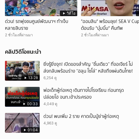
วิดีโอ
ด่วน! รถพุ่งชนศูนย์พัฒนาฯ ทำเจ็บ
"ออมสิน" พร้อมลุย! SEA V Cu
หลายสิบราย
ต้อนรับ "บุ๋มบิ๋ม" คืนทัพ
2 ชั่วโมงที่ผ่านมา
2 ชั่วโมงที่ผ่านมา
คลิปวิดีโอแนะนำ
ยิ่งรู้ยิ่งจุก! เปิดของสำคัญ “ชิ้นเดียว” ที่จอเจียร์ ไม่
ส่งกลับพร้อมร่าง “ฮลุน โซโล่” หลังถึงแผ่นดินไทย!
13:28
6,254 ดู
พ่อเด็กผู้ก่อเหตุ เดินทางไปโรงเรียน ก่อนทรุด
ปล่อยโฮ จนท.เข้าประครอง
00:33
4,049 ดู
ด่วน! พบเพิ่ม 2 ราย คาดเป็นปู่ย่าผู้ก่อเหตุ
4,963 ดู
01:04