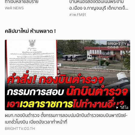
ทำเจ็บหลายสิบราย
บ้านหนองสองตอนเนินพระงาม
อ.เมือง จ.กาญจนบุรี เด็กบาดเจ็บ
WeR NEWS
13 ราย
สวพ.FM91
คลิปมาใหม่ ห้ามพลาด !
วิดีโอ
ผบก.กองบินตำรวจ ตั้งกรรมการสอบปมนักบินตำรวจแอบบินพาณิชย์-
เมกชั่วโมงบิน เบียดบังเวลาทำหน้าที่
BRIGHTTV.CO.TH