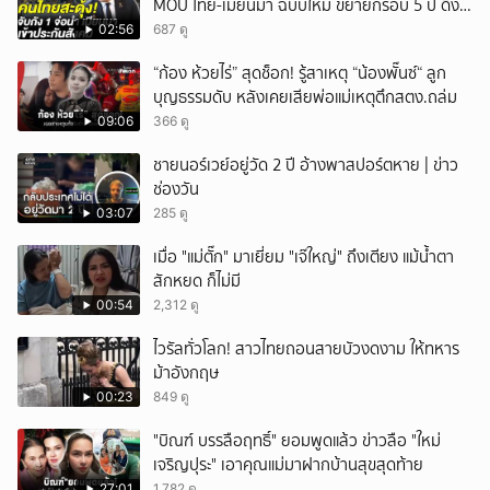
MOU ไทย-เมียนมา ฉบับใหม่ ขยายกรอบ 5 ปี ดึง
แรงงานเข้าระบบ
02:56
687 ดู
“ก้อง ห้วยไร่” สุดช็อก! รู้สาเหตุ “น้องพั๊นซ์“ ลูก
บุญธรรมดับ หลังเคยเสียพ่อแม่เหตุตึกสตง.ถล่ม
09:06
366 ดู
ชายนอร์เวย์อยู่วัด 2 ปี อ้างพาสปอร์ตหาย | ข่าว
ช่องวัน
03:07
285 ดู
เมื่อ "แม่ตั๊ก" มาเยี่ยม "เจ๊ใหญ่" ถึงเตียง แม้น้ำตา
สักหยด ก็ไม่มี
00:54
2,312 ดู
ไวรัลทั่วโลก! สาวไทยถอนสายบัวงดงาม ให้ทหาร
ม้าอังกฤษ
00:23
849 ดู
"บิณฑ์ บรรลือฤทธิ์" ยอมพูดแล้ว ข่าวลือ "ใหม่
เจริญปุระ" เอาคุณแม่มาฝากบ้านสุขสุดท้าย
27:01
1,782 ดู