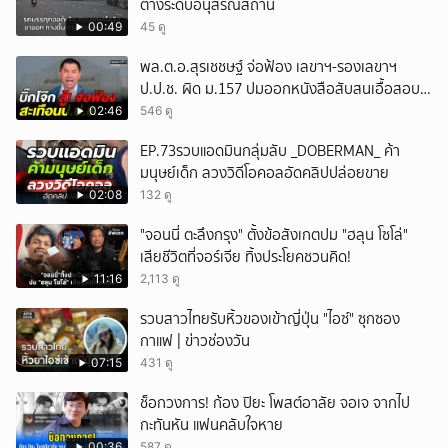
ต่างระดับอนุสรณ์สถาน
00:49
45 ดู
พล.ต.อ.สุรเชชษฐ์ จ่อฟ้อง เลขาฯ-รองเลขาฯ
ป.ป.ช. ผิด ม.157 ปมออกหนังสือสับสนเอื้อสอบ
คดีซ้ำซ้อน
02:46
546 ดู
EP.73รวบแอดมินกลุ่มลับ _DOBERMAN_ ค้า
มนุษย์เด็ก ลวงวิดีโอคอลอัดคลิปปล่อยขาย
02:08
132 ดู
"จอนนี่ ตะลึงกรุง" ตั้งข้อสังเกตปม "ฮลุน โซโล่"
เสียชีวิตที่จอร์เจีย ทิ้งประโยคชวนคิด!
11:16
2,113 ดู
รวบสาวไทยรับหิ้วของเข้าญี่ปุ่น "ไอซ์" ซุกซอง
กาแฟ | ข่าวช่องวัน
07:15
431 ดู
ช็อกวงการ! ก้อง ปิยะ โพสต์อาลัย จอเจ จากไป
กะทันหัน แฟนคลับใจหาย
00:36
587 ดู