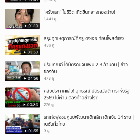
“ครั้งแรก” ในชีวิต เกิดขึ้นกลางกองถ่าย!
1,441 ดู
01:13
สรุปทุกเหตุการณ์ที่ครูแดงเจอ ก่อนโพสต์แรง
436 ดู
03:50
ปรับเกณฑ์ ได้บัตรคนจนเพิ่ม 2-3 ล้านคน | ข่าว
ช่องวัน
04:56
478 ดู
คลังประกาศแล้ว! อุทธรณ์ บัตรสวัสดิการแห่งรัฐ
2569 ไม่ผ่าน ต้องทำอย่างไร?
00:33
276 ดู
รถเก๋งพุ่งชนศูนย์พัฒนาเด็กเล็ก เด็กเจ็บ 14 ราย |
เนชั่นทั่วไทย
01:55
3 ดู