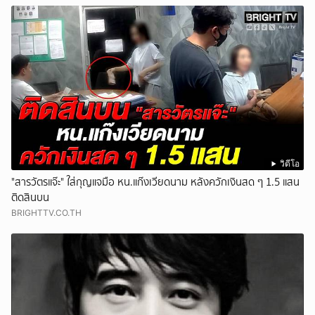
วิดีโอ
"สารวัตรแจ๊ะ" ใส่กุญแจมือ หน.แก๊งเวียดนาม หลังควักเงินสด ๆ 1.5 แสน
ติดสินบน
BRIGHTTV.CO.TH