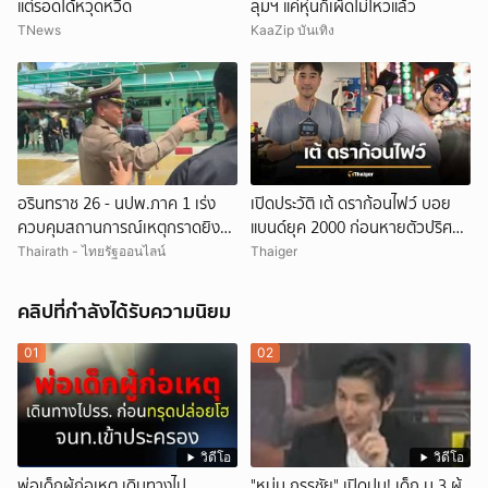
แต่รอดได้หวุดหวิด
ลุมฯ แค่หุ่นก็เผ็ดไม่ไหวแล้ว
TNews
KaaZip บันเทิง
อรินทราช 26 - นปพ.ภาค 1 เร่ง
เปิดประวัติ เต้ ดราก้อนไฟว์ บอย
ควบคุมสถานการณ์เหตุกราดยิง
แบนด์ยุค 2000 ก่อนหายตัวปริศนา
โรงเรียนเทพศิรินทร์ นนทบุรี
เกิดอะไรขึ้น
Thairath - ไทยรัฐออนไลน์
Thaiger
คลิปที่กำลังได้รับความนิยม
01
02
วิดีโอ
วิดีโอ
พ่อเด็กผู้ก่อเหตุ เดินทางไป
"หนุ่ม กรรชัย" เปิดปม! เด็ก ม.3 ผู้