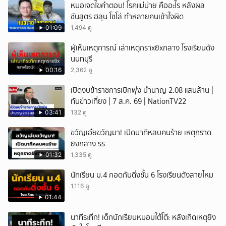
หมอเจดไขคำตอบ! โรคแม่ม่าย คืออะไร หลังผล
ชันสูตร ฮลุน โซโล่ ทำหลายคนเข้าใจผิด
01:09
1,494 ดู
ผู้เห็นเหตุการณ์ เล่าเหตุกราxยิxกลาง โรงเรียนดัง
นนทบุรี
00:16
2,362 ดู
เปิดงบข้าราชการเบิกพุ่ง บำนาญ 2.08 แสนล้าน |
ทันข่าวเที่ยง | 7 ส.ค. 69 | NationTV22
03:41
132 ดู
ขวัญเอ๋ยขวัญมา! เปิดนาทีหลบคนร้าย เหตุกราด
ยิงกลาง รร
01:32
1,335 ดู
นักเรียน ม.4 กอดกันดิ่งชั้น 6 โรงเรียนดังสายไหม
1,116 ดู
01:44
นาทีระทึก! เด็กนักเรียนหมอบใต้โต๊ะ หลังเกิดเหตุยิง