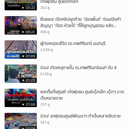
เก๋งพุ่งชน ศูนย์เด็กเล็ก
00:22
202 ดู
ยิ่งสลด! เปิดคลิปสุดท้าย “น้องพั้นช์” ก่อนเปิดคำ
สัญญา “ก้อง ห้วยไร่” ที่ให้ลูกบุญธรรม หลัง
ลาโลก!
09:20
926 ดู
ผู้ก่อเหตุจบชีวิต รร.เทพศิรินทร์ นนทบุรี
2,036 ดู
01:05
ด่วน! เกิดเหตุภายใน รร.เทพศิรินทร์นนท์ ดับ 4
8,126 ดู
01:23
แตกตื่นทั้งศูนย์! เก๋งพุ่งชน ศูนย์เ๑็กเล็ก เ๑็กๆ บาด
เจ็บหลายราย
01:06
357 ดู
ด่วน! รถพุ่งชนศูนย์พัฒนาฯ ทำเจ็บหลายสิบราย
541 ดู
00:58