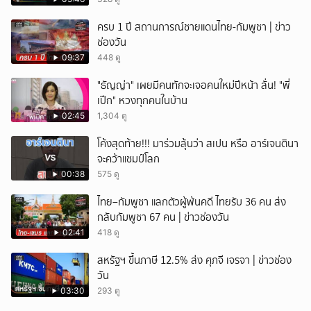
ครบ 1 ปี สถานการณ์ชายแดนไทย-กัมพูชา | ข่าว
ช่องวัน
09:37
448 ดู
"ธัญญ่า" เผยมีคนทักจะเจอคนใหม่ปีหน้า ลั่น! "พี่
เป๊ก" หวงทุกคนในบ้าน
02:45
1,304 ดู
โค้งสุดท้าย!!! มาร่วมลุ้นว่า สเปน หรือ อาร์เจนตินา
จะคว้าแชมป์โลก
00:38
575 ดู
ไทย–กัมพูชา แลกตัวผู้พ้นคดี ไทยรับ 36 คน ส่ง
กลับกัมพูชา 67 คน | ข่าวช่องวัน
02:41
418 ดู
สหรัฐฯ ขึ้นภาษี 12.5% ส่ง ศุภจี เจรจา | ข่าวช่อง
วัน
03:30
293 ดู