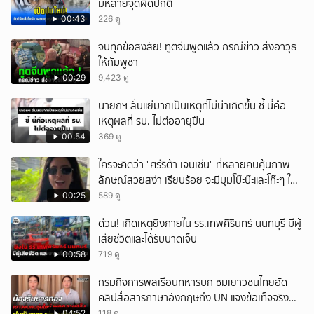
มีหลายจุดผิดปกติ
00:43
226 ดู
จบทุกข้อสงสัย! ทูตจีนพูดแล้ว กรณีข่าว ส่งอาวุธ
ให้กัมพูชา
00:29
9,423 ดู
นายกฯ ลั่นแย่มากเป็นเหตุที่ไม่น่าเกิดขึ้น ชี้ นี่คือ
เหตุผลที่ รบ. ไม่ต่ออายุปืน
00:54
369 ดู
ใครจะคิดว่า "ศรีริต้า เจนเซ่น" ที่หลายคนคุ้นภาพ
ลักษณ์สวยสง่า เรียบร้อย จะมีมุมโบ๊ะบ๊ะและโก๊ะๆ ให้
ได้อมยิ้มเหมือนกัน งานนี้ทำเอาแฟนๆ ทั้งเอ็นดูทั้ง
00:25
589 ดู
หัวเราะ
ด่วน! เกิดเหตุยิงภายใน รร.เทพศิรินทร์ นนทบุรี มีผู้
เสียชีวิตและได้รับบาดเจ็บ
00:58
719 ดู
กรมกิจการพลเรือนทหารบก ชมเยาวชนไทยอัด
คลิปสื่อสารภาษาอังกฤษถึง UN แจงข้อเท็จจริง
ประวัติศาสตร์มนุษยธรรมไทย
04:52
118 ดู