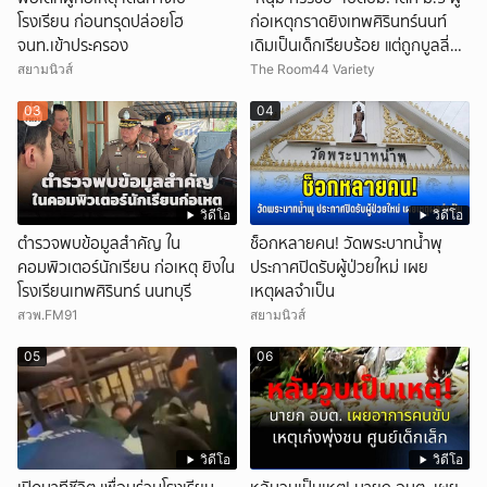
โรงเรียน ก่อนทรุดปล่อยโฮ
ก่อเหตุกราดยิงเทพศิรินทร์นนท์
จนท.เข้าประครอง
เดิมเป็นเด็กเรียบร้อย แต่ถูกบูลลี่
หนัก คาดแรงกดดันสะสมกลายเป็น
สยามนิวส์
The Room44 Variety
แรงแค้น จนก่อเหตุสลด
03
04
วิดีโอ
วิดีโอ
ตำรวจพบข้อมูลสำคัญ ใน
ช็อกหลายคน! วัดพระบาทน้ำพุ
คอมพิวเตอร์นักเรียน ก่อเหตุ ยิงใน
ประกาศปิดรับผู้ป่วยใหม่ เผย
โรงเรียนเทพศิรินทร์ นนทบุรี
เหตุผลจำเป็น
สวพ.FM91
สยามนิวส์
05
06
วิดีโอ
วิดีโอ