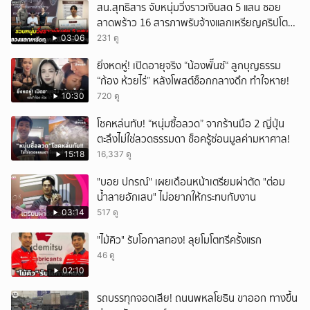
สน.สุทธิสาร จับหนุ่มวิ่งราวเงินสด 5 แสน ซอย
ยกเลิก
ลาดพร้าว 16 สารภาพรับจ้างแลกเหรียญคริปโต
ผ่านแอปฯ
03:06
231 ดู
ยิ่งหดหู่! เปิดอายุจริง “น้องพั๊นซ์“ ลูกบุญธรรม
“ก้อง ห้วยไร่” หลังโพสต์ช็อกกลางดึก ทำใจหาย!
10:30
720 ดู
โชคหล่นทับ! “หนุ่มซื้อลวด” จากร้านมือ 2 ญี่ปุ่น
ตะลึงไม่ใช่ลวดธรรมดา ช็อครู้ซ่อนมูลค่ามหาศาล!
15:18
16,337 ดู
"บอย ปกรณ์" เผยเดือนหน้าเตรียมผ่าตัด "ต่อม
น้ำลายอักเสบ" ไม่อยากให้กระทบกับงาน
03:14
517 ดู
"ไม้คิว" รับโอกาสทอง! ลุยโมโตทรีครั้งแรก
46 ดู
02:10
รถบรรทุกจอดเสีย! ถนนพหลโยธิน ขาออก ทางขึ้น