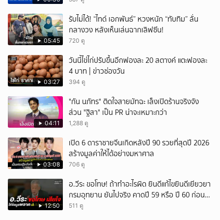
รับไม่ได้! “ไทด์ เอกพันธ์” หวงหนัก “ทับทิม” ลั่น
กลางวง หลังเห็นเล่นฉากเลิฟซีน!
05:45
720 ดู
วันนี้ไข่ไก่ปรับขึ้นอีกฟองละ 20 สตางค์ แตะฟองละ
4 บาท | ข่าวช่องวัน
03:27
394 ดู
"กัน นภัทร" ติดใจสายมัทฉะ เล็งเปิดร้านจริงจัง
ส่วน "ฐิสา" เป็น PR น่าจะเหมาะกว่า
04:11
1,288 ดู
เปิด 6 ดาราชายจีนเกิดหลังปี 90 รวยที่สุดปี 2026
สร้างมูลค่าให้ได้อย่างมหาศาล
03:08
706 ดู
อ.วีระ ขอโทษ! ถ้าทำอะไรผิด ยินดีแก้ไขยินดีเยียวยา
กรมอุทยาน ยันไปจริง คาดปี 59 หรือ ปี 60 ก่อน
ปิดให้พัก
12:50
511 ดู