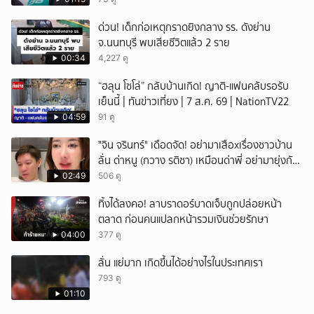
ด่วน! เด็กก่อเหตุกราดยิงกลาง รร. ดังย่าน
จ.นนทบุรี พบเสียชีวิตแล้ว 2 ราย
00:34
4,227 ดู
“ฮลุน โซโล่” กลับบ้านเกิด! ญาติ-แฟนคลับรอรับ
เย็นนี้ | ทันข่าวเที่ยง | 7 ส.ค. 69 | NationTV22
04:59
91 ดู
ั่"จิน จรินทร์" เดือดจัด! อย่ามาเสือxเรื่องชาวบ้าน
ลั่น ด่าหนู (กวาง รติชา) เหมือนด่าพี่ อย่ามายุ่งกับ
คนของผม จบ!!!
02:49
506 ดู
ทิ้งได้ลงคอ! ลาบราดอร์บาดเจ็บถูกปล่อยหน้า
ตลาด ก่อนคนแปลกหน้ารวมเงินช่วยรักษา
04:00
377 ดู
ลั่น แย่มาก เกิดขึ้นได้อย่างไรในประเทศเรา
793 ดู
01:10