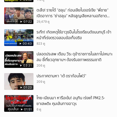
ตะลึง! รายได้ “ฮลุน” ก่อนเสียในจอร์เจีย “พี่ชาย”
เปิดอาการ “ย่าฮลุน” หลังสูญเสียหลานอภิชาต
บุตร!
07:22
29,479 ดู
ระทึก! เกิดเหตุใช้อาวุธปืuในโรงเรียนดังนนทบุรี เจ้า
หน้าที่เร่งตรวจสอบข้อเท็จจริง
00:43
823 ดู
ปลอดประสพ เตือน วีระ ดุข้าราชการในสภาไม่เหมาะ
สม ชี้เที่ยวอุทยานฯ ต้องรับสภาพธรรมชาติ
03:31
206 ดู
ประกาศตามหา “เต้ ดราก้อนไฟว์”
209 ดู
01:23
ไทย-เมียนมา หารือเข้ม! อนุทิน เร่งแก้ PM2.5-
ยาเสwติx คุมเส้นทางอาวุs
01:51
6 ดู