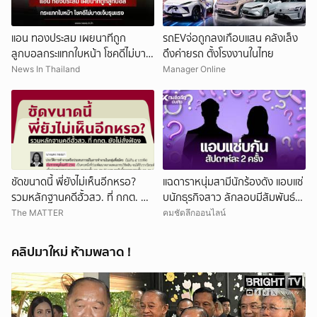
แอน ทองประสม เผยนาทีถูก
รถEVจ่อถูกลงเกือบแสน คลังเล็ง
ลูกบอลกระแทกใบหน้า โชคดีไม่บาด
ดึงค่ายรถ ตั้งโรงงานในไทย
เจ็บรุนแรง
News In Thailand
Manager Online
ชัดขนาดนี้ พี่ยังไม่เห็นอีกหรอ?
แฉดาราหนุ่มสามีนักร้องดัง แอบแซ่
รวมหลักฐานคดีฮั้วสว. ที่ กกต. ยัง
บนักธุรกิจสาว ลักลอบมีสัมพันธ์
ไม่สั่งฟ้อง
สัปดาห์ละ 2 ครั้ง
The MATTER
คมชัดลึกออนไลน์
คลิปมาใหม่ ห้ามพลาด !