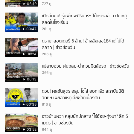
03:19
727 ดู
เปิดอีกมุม! รุ่นพี่เทพศิรินทร์ฯ โต้กระแสข่าว ปมเหตุ
สลดในโรงเรียน
00:47
261 ดู
ดรามาลอตเตอรี่ 6 ล้าน! อ้างสั่งเลข184 แต่ไม่ได้
สลาก | ข่าวช่องวัน
08:24
206 ดู
แม่สายอ่วม ฝนถล่ม-น้ำท่วมมิดล้อรถ | ข่าวช่องวัน
366 ดู
06:13
ด่วน! ผลชันสูตร ฮลุน โซโล่ ออกแล้ว สถาบันนิติ
วิทย์ฯ เผยสาเหตุเสียชีวิตเบื้องต้น
00:38
816 ดู
ชาวบ้านผวา หลุมยักษ์กลาง "ไร่อ้อย-ทุ่งนา" ลึก 5
เมตร | ข่าวช่องวัน
03:52
644 ดู