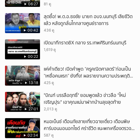
06:27
81 ดู
สุดยื้อ! พ.ต.อ.ธงชัย นายก อบจ.นนทบุรี เสียชีวิต
แล้ว หลังถูกลั่นไกกลางศูนย์ราชการ
00:42
436 ดู
เปิดนาทีกราดยิX กลาง รร.เทพศิรินทร์นนทบุรี
1,619 ดู
00:22
แค่คำเดียว! เปิดคำพูด “ครูคณิตศาสตร์”ก่อนเป็น
“เหยื่อคนแรก” ยังทึ่ง! ผลรายงานความประพฤติน่า
ตกใจ
13:18
425 ดู
"บิณฑ์ บรรลือฤทธิ์" ยอมพูดแล้ว ข่าวลือ "ใหม่
เจริญปุระ" เอาคุณแม่มาฝากบ้านสุขสุดท้าย
27:01
2,013 ดู
หมอเบ็นซ์ เตือนภัยสายเที่ยวฉายเดี่ยว เตือนพิษ
คาร์บอนมอนอกไซด์ คร่าชีวิต แนะพกเครื่องตรวจ
วัดติดตัว
02:34
587 ดู