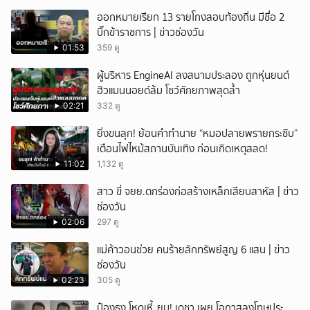
ออกหมายเรียก 13 รายโกงสอบท้องถิ่น มีชื่อ 2
บิ๊กข้าราชการ | ข่าวช่องวัน
01:53
359 ดู
ผู้บริหาร EngineAI ลงสนามประลอง ถูกหุ่นยนต์
ฮิวแมนนอยด์ล้ม โชว์ศักยภาพสุดล้ำ
02:21
332 ดู
ยิ่งขนลุก! ย้อนคำทำนาย “หมอปลายพรายกระซิบ”
เตือนไฟไหม้สถานบันเทิง ก่อนเกิดเหตุสลด!
11:02
1,132 ดู
สาว ขี่ จยย.ตกร่องก่อสร้างเหล็กเสียบสาหัส | ข่าว
ช่องวัน
02:06
297 ดู
แม่ค้าวอนช่วย คนร้ายลักทรัพย์สูญ 6 แสน | ข่าว
ช่องวัน
02:23
305 ดู
ป๋องธง โหดเหี้_ยม! เดชา เผย โอกาสลงโทษประ