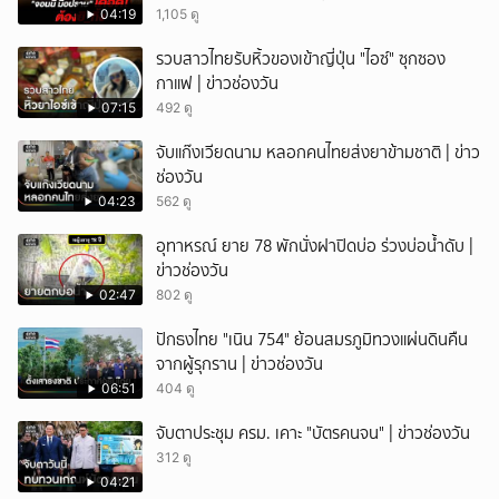
04:19
1,105 ดู
รวบสาวไทยรับหิ้วของเข้าญี่ปุ่น "ไอซ์" ซุกซอง
กาแฟ | ข่าวช่องวัน
07:15
492 ดู
จับแก๊งเวียดนาม หลอกคนไทยส่งยาข้ามชาติ | ข่าว
ช่องวัน
04:23
562 ดู
อุทาหรณ์ ยาย 78 พักนั่งฝาปิดบ่อ ร่วงบ่อน้ำดับ |
ข่าวช่องวัน
02:47
802 ดู
ปักธงไทย "เนิน 754" ย้อนสมรภูมิทวงแผ่นดินคืน
จากผู้รุกราน | ข่าวช่องวัน
06:51
404 ดู
จับตาประชุม ครม. เคาะ "บัตรคนจน" | ข่าวช่องวัน
312 ดู
04:21