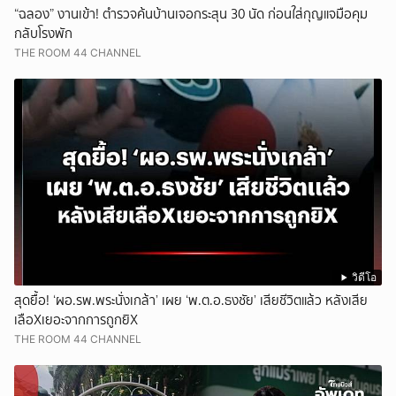
“ฉลอง” งานเข้า! ตำรวจค้นบ้านเจอกระสุน 30 นัด ก่อนใส่กุญแจมือคุม
กลับโรงพัก
THE ROOM 44 CHANNEL
วิดีโอ
สุดยื้อ! ‘ผอ.รพ.พระนั่งเกล้า’ เผย ‘พ.ต.อ.ธงชัย’ เสียชีวิตแล้ว หลังเสีย
เลือXเยอะจากการถูกยิX
THE ROOM 44 CHANNEL