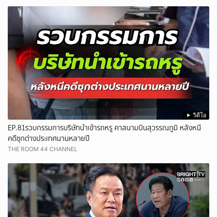
วิดีโอ
EP.81รวบกรรมการบริษัทนำเข้ารถหรู คาสนามบินสุวรรณภูมิ หลังหนี
คดีซุกต่างประเทศนานหลายปี
THE ROOM 44 CHANNEL