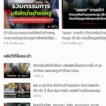
วิดีโอ
EP.81รวบกรรมการบริษัทนำเข้ารถหรู
“ฉลอง” งานเข้า! ตำรวจค้นบ้าน
คาสนามบินสุวรรณภูมิ หลังหนีคดีซุก
กระสุน 30 นัด ก่อนใส่กุญแจมือค
ต่างประเทศนานหลายปี
โรงพัก
6 ชั่วโมงที่ผ่านมา
6 ชั่วโมงที่ผ่านมา
คลิปวิดีโอแนะนำ
เปิดกล้องถึงกับช็อก! อดีตแฟนโรยตัวจากชั้น 4 บุก
เข้าห้อง เผยเคยถูกทำร้ายมาก่อน
06:27
3,997 ดู
พล.อ.ประวิตร เปิดบ้านป่ารอยต่อฯ รับอวยพรวัน
เกิด 81 ปี ลั่นอายุมากแล้ว ขอแค่บ้านเมืองสงบสุข
02:28
429 ดู
ศิษย์เปิดนิสัย “ครูอรสา” หลัง “คนก่อเหตุ” หมาย