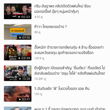
กรีน อัษฎาพร คลิปเปิดตัวแฟนใหม่ ซ้อน
มอเตอร์ไซค์ อุ๊ยๆ หนุ่มหน้าคุ้นๆ
00:33
435 ดู
ห๊าาา ใครเคยเจอบ้าง ?
66 ดู
01:10
อึ้งหนัก! ข้าราชการเกษียณทุ่ม 4 ล้าน ซื้อของเก่า
สะสมหวังลงทุน สุดท้ายเจอความจริงช็อก
03:38
1,614 ดู
ยิ่งรู้ยิ่งจุก! เปิดของสำคัญ “ชิ้นเดียว” ที่จอเจียร์ ไม่
ส่งกลับพร้อมร่าง “ฮลุน โซโล่” หลังถึงแผ่นดินไทย!
13:28
14,991 ดู
5 อันดับแข้ง “ผี” ในดวงใจของ รอย คีน
150 ดู
03:17
ผบช.ภ.1 ชี้ ฉลอง ก่อเหตุนายก อบจ.นนท์ เข้าข่าย