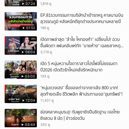
ถกสนั่น!
07:24
1,816 ดู
EP.81รวบกรรมการบริษัทนำเข้ารถหรู คาสนามบิน
สุวรรณภูมิ หลังหนีคดีซุกต่างประเทศนานหลายปี
01:52
186 ดู
เปิดภาพล่าสุด “ลำไย ไหทองคำ” เปลี่ยนไป! อวบ
ขึ้นผิดตา แฟนคลับแห่ทัก “นายห้าง” เฉลยสาเหตุ
ชัด!
06:04
3,176 ดู
เปิด 5 หนุ่มหวานใจดาราสาวโปรไฟล์ไม่ธรรมดา
ปี2026 เปิดตัวรักใหม่คลั่งรักหนักมาก
03:00
193 ดู
“หนุ่มดวงเฮง” ซื้อของเก่าจากซาเล้ง 800 บาท!
สุดท้ายตะลึง ชีวิตพลิก ฟ้าประทานเจอ“ขุมทรัพย์”!
12:04
11,401 ดู
ช่องคลาคะมุมระอุ! กัมพูชายิงปืนชิดฐาน เจอไทย
ยิงสวน 8 นัด | ข่าวช่องวัน
03:44
363 ดู