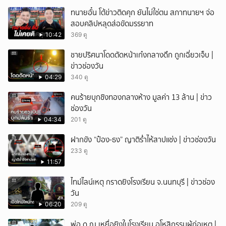
ทนายอั๋น โต้ข่าวติดคุก ยันไม่ใช่ตน สภาทนายฯ จ่อ
สอบคลิปหลุดส่อขัดมรรยาท
10:42
369 ดู
ชายปริศนาโดดตัดหน้าเก๋งกลางดึก ถูกเฉี่ยวเจ็บ |
ข่าวช่องวัน
04:29
340 ดู
คนร้ายบุกชิงทองกลางห้าง มูลค่า 13 ล้าน | ข่าว
ช่องวัน
04:34
201 ดู
ฝากขัง “ป๋อง-ธง” ญาติร่ำไห้สาปแช่ง | ข่าวช่องวัน
233 ดู
11:57
ไทม์ไลน์เหตุ กราดยิงโรงเรียน จ.นนทบุรี | ข่าวช่อง
วัน
06:20
209 ดู
พ่อ ด.ญ.เหยื่อยิงในโรงเรียน อโหสิกรรมผู้ก่อเหตุ |