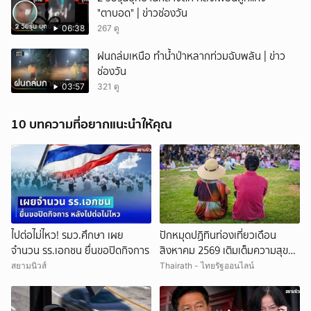
"ตาบอด" | ข่าวช่องวัน
06:38
267 ดู
ฝนถล่มเหนือ ทำน้ำป่าหลากท่วมฉับพลัน | ข่าว
ช่องวัน
03:57
321 ดู
10 บทความที่อยากแนะนำให้คุณ
ไปต่อไม่ไหว! รมว.ศึกษา เผย
ปักหมุดปฏิทินท่องเที่ยวเดือน
จำนวน รร.เอกชน ยื่นขอปิดกิจการ
สิงหาคม 2569 เติมเต็มความสุขรับ
วันแม่กับ "Feel All The Feelings"
สยามนิวส์
Thairath - ไทยรัฐออนไลน์