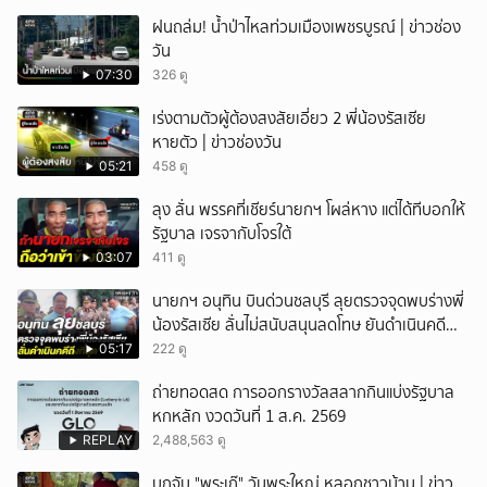
ฝนถล่ม! น้ำป่าไหลท่วมเมืองเพชรบูรณ์ | ข่าวช่อง
วัน
07:30
326 ดู
เร่งตามตัวผู้ต้องสงสัยเอี่ยว 2 พี่น้องรัสเซีย
หายตัว | ข่าวช่องวัน
05:21
458 ดู
ลุง ลั่น พรรคที่เชียร์นายกฯ โผล่หาง แต่ได้ทีบอกให้
รัฐบาล เจรจากับโจรใต้
03:07
411 ดู
นายกฯ อนุทิน บินด่วนชลบุรี ลุยตรวจจุดพบร่างพี่
น้องรัสเซีย ลั่นไม่สนับสนุนลดโทษ ยันดำเนินคดี
ถึงที่สุด
05:17
222 ดู
ถ่ายทอดสด การออกรางวัลสลากกินแบ่งรัฐบาล
หกหลัก งวดวันที่ 1 ส.ค. 2569
REPLAY
2,488,563 ดู
บุกจับ "พระเก๊" วันพระใหญ่ หลอกชาวบ้าน | ข่าว