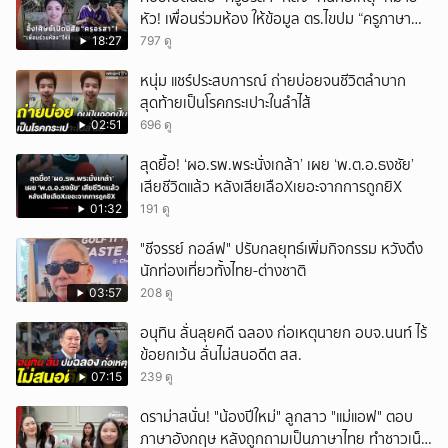
หัว! เพื่อนร่วมห้อง ให้ข้อมูล ตร.ไขปม “ครูภาษา
ไทย”!
18:27
797 ดู
หนุ่ม แชร์ประสบการณ์ ถ่ายบ่อยจนชีวิตลำบาก
สุดท้ายเป็นโรคกระเปาะในลำไส้
02:51
696 ดู
สุดยื้อ! ‘ผอ.รพ.พระนั่งเกล้า’ เผย ‘พ.ต.อ.ธงชัย’
เสียชีวิตแล้ว หลังเสียเลือXเยอะจากการถูกยิX
01:32
191 ดู
"ชีจรรย์ กอล์ฟ" ปรับกลยุทธ์เพิ่มกิจกรรม หวังดึง
นักท่องเที่ยวทั้งไทย-ต่างชาติ
03:57
208 ดู
อนุทิน ลั่นลุยคดี ฉลอง ก่อเหตุนายก อบจ.นนท์ ไร้
ข้อยกเว้น ลั่นไม่สนอดีต สส.
07:15
239 ดู
ดราม่าสนั่น! "น้องปีใหม่" ลูกสาว "แม่แอฟ" ตอบ
ภาษาอังกฤษ หลังถูกถามเป็นภาษาไทย ทำชาวเน็ต