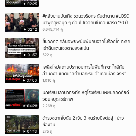
02:25
#หลังม่านบันเทิง ชวนวงร็อกระดับตำนาน #LOSO
มาพูดคุยสนุก ๆ ก่อนไปเจอกันในคอนเสิร์ต '30 ปี
LOSO นานเท่าไรก็รอ'
02:12
6,645,714 ดู
ขั้นวิกฤต คลื่นอพยพนับพันคนจากโมร็อกโก ทะลัก
เข้าดินแดนเซวตาของสเปน
01:57
522 ดู
เพลิงไหม้สถานประกอบการในพื้นที่กะตะ ใกล้กับ
สำนักงานเทศบาลตำบลกะรน อำเภอเมือง จังหวัด
ภูเก็ต
07:00
1,010 ดู
นักเรียน เล่านาทีระทึกเหตุโรงเรียน เผยปลอดภัยดี
วอนหยุดแชร์ภาพ
04:28
2,268 ดู
ตำรวจตากใบดับ 2 เจ็บ 3 คนร้ายยิงต่อสู้ | ข่าว
ช่องวัน
04:13
275 ดู