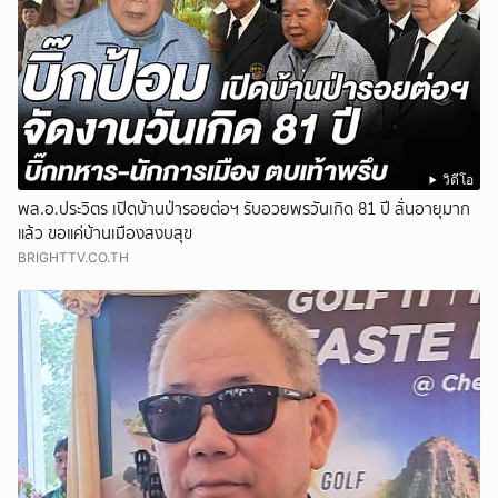
วิดีโอ
พล.อ.ประวิตร เปิดบ้านป่ารอยต่อฯ รับอวยพรวันเกิด 81 ปี ลั่นอายุมาก
แล้ว ขอแค่บ้านเมืองสงบสุข
BRIGHTTV.CO.TH