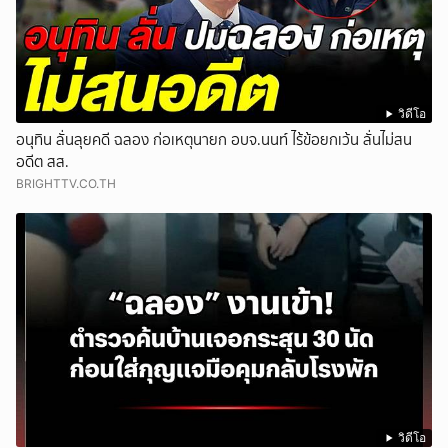
วิดีโอ
อนุทิน ลั่นลุยคดี ฉลอง ก่อเหตุนายก อบจ.นนท์ ไร้ข้อยกเว้น ลั่นไม่สน
อดีต สส.
BRIGHTTV.CO.TH
วิดีโอ