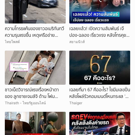
ความโกรธแค้นของชาวอเมริกันทวี
เฉลยเเล้ว! เปิดความสัมพันธ์ เจ๊
ความรุนแรงขึ้น เหตุเครือข่าย
ปอง-ฉลอง เรี่ยวเเรง หลังโทรคุย
กล้องCCTVละเมิดความเป็นส่วน
กลางรายการ
ไทยโพสต์
สยามนิวส์
ตัว
ชาวเน็ตวิจารณ์แรงเรื่องหน้าตา
เฉลยที่มา 67 คืออะไร? ไขมีมเลขปั่น
ของ ลูกชายเจมส์จิ ด้าน โฟม
หลังโผล่รัวคอมเมนต์โหนกระแส ‘ยู
ภรรยา ไม่อยู่เฉย สวนกลับทันที
ทูบเบอร์หัวสี’
Thairath - ไทยรัฐออนไลน์
Thaiger