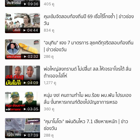
09:36
405 ดู
คุมเข้มจัดสอบท้องถิ่นปี 69 เชื่อไร้โกงซ้ำ | ข่าวช่อง
วัน
04:44
834 ดู
"อนุทิน" แจง 7 มาตรการ ลุยคดีทุจริตสอบท้องถิ่น
| ข่าวช่องวัน
02:32
286 ดู
พ่อใหญ่สงกรานต์ ไม่ปลื้ม! สส.ให้เจรจาโจรใต้ ลั่น
ถ้าเจอจะไล่โห่
04:09
1,277 ดู
หนุ่ม งง! คนถามทำไม ผบ.ร้อย ผบ.พัน ไปรบเอง
ลั่น งั้นทหารเกณฑ์ต้องไปบัญชาการเหรอ
03:35
360 ดู
"คุมาโมโตะ" แผ่นดินไหว 7.1 เสียหายหนัก | ข่าว
ช่องวัน
07:39
288 ดู