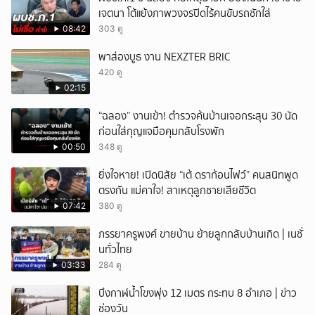
เจตนา โต้แย้งภาพวงจรปิดไร้คนขับรถชักใส่
08:42
303 ดู
พาส่องบูธ งาน NEXZTER BRIC
420 ดู
02:15
“ฉลอง” งานเข้า! ตำรวจค้นบ้านเจอกระสุน 30 นัด
ก่อนใส่กุญแจมือคุมกลับโรงพัก
00:50
348 ดู
ยิ่งใจหาย! เปิดนิสัย “เต้ ดราก้อนไฟว์” คนสนิทพูด
ตรงกัน แม่คาใจ! สาเหตุลูกชายเสียชีวิต
07:42
380 ดู
ภรรยาครูพงศ์ ขายบ้าน ย้ายลูกกลับบ้านเกิด | เนชั่
นทั่วไทย
03:33
284 ดู
บึงกาฬน้ำโขงพุ่ง 12 เมตร กระทบ 8 อำเภอ | ข่าว
ช่องวัน