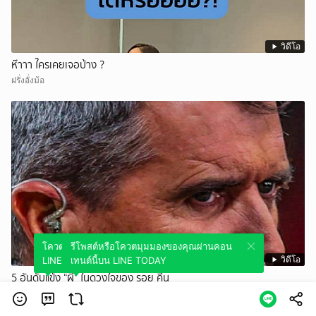
วิดีโอ
ห๊าาา ใครเคยเจอบ้าง ?
ฝรั่งอั่งม้อ
โควตมุมมองของคุณผ่านคอนเทนต์นี้บน
รีโพสต์หรือโควตมุมมองของคุณผ่านคอน
วิดีโอ
LINE TODAY
เทนต์นี้บน LINE TODAY
5 อันดับแข้ง “ผี” ในดวงใจของ รอย คีน
WeR NEWS