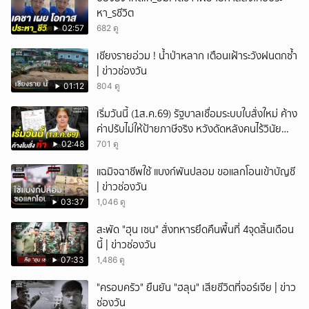
หา_รชีวิต
02:57
682 ดู
เชียงรายอ่วม ! น้ำป่าหลาก เตือนเฝ้าระวังฝนตกซ้ำ
| ข่าวช่องวัน
01:12
804 ดู
เริ่มวันนี้ (1ส.ค.69) รัฐบาลเชื่อมระบบใบสั่งใหม่ ค้าง
ค่าปรับไม่ให้ป้ายภาษีจริง หวังดัดหลังคนไร้วินัย
จราจร
02:48
701 ดู
แฉมิจฉาชีพใช้ แบงก์พันปลอม ขอแลกโอนเข้าบัญชี
| ข่าวช่องวัน
03:37
1,046 ดู
สะพัด "ฮุน เซน" สั่งทหารยึดคืนพื้นที่ 4จุดสิ้นเดือน
นี้ | ข่าวช่องวัน
07:33
1,486 ดู
"ครอบครัว" ยืนยัน "ฮลุน" เสียชีวิตที่จอร์เจีย | ข่าว
ช่องวัน