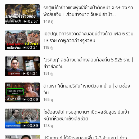
รถตู้แม่ค้าข้าวแกงพุ่งใส่ช้างป่าตัดหน้า จ.ระยอง รถ
พังยับเจ็บ 1 ส่วนช้างบาดเจ็บหนีเข้าป่า
จนท.ติดตามช่วยเหลือ
02:57
149 ดู
เปิดปฏิบัติการกวาดล้างนอมินีต่างด้าว เฟส 6 รวบ
13 ราย คาพูลวิลล่าหรูหัวหิน
03:24
118 ดู
"วรศิษฎ์" ลุยล้างบางโกงสอบท้องถิ่น 5,925 ราย |
ข่าวช่องวัน
04:34
151 ดู
ตามหา "เด็กอเมริกัน" หายตัวจากบ้าน | ข่าวช่อง
วัน
03:09
165 ดู
ไขข้อสงสัย! กรมอุทยานฯ เปิดผลชันสูตร ปมเจ้า
หน้าที่ห้วยขาแข้งเสียชีวิต
00:39
128 ดู
ปรับเกณฑ์ ได้บัตรคนจนเพิ่ม 2-3 ล้านคน | ข่าว