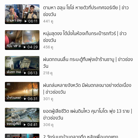
ตามหา ฮลุน โซโล่ หายตัวที่ประเทศจอร์เจีย | ข่าว
ช่องวัน
06:11
441 ดู
หนุ่มสุดงง ได้นั่งในห้องเก็บกระเป๋ารถทัวร์ | ข่าว
ช่องวัน
04:29
456 ดู
ฝนตกถนนลื่น กระบะตู้ทึบพุ่งเข้าร้านชาบู | ข่าวช่อง
วัน
06:13
218 ดู
ฝนถล่มหลายจังหวัด มีฝนตกลงมาอย่างต่อเนื่อง
| ข่าวช่องวัน
06:31
301 ดู
ยอดผู้เสียชีวิต แผ่นดินไหว คุมาโมโตะ พุ่ง 13 ราย |
ข่าวช่องวัน
04:41
306 ดู
2 วัยรุ่นบุกบ้านกลางดึก หลังเพื่อนถูกแทง