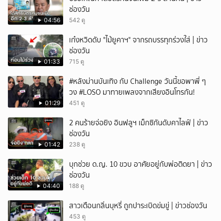
ช่องวัน
04:56
542 ดู
เก๋งหวิดดับ "ไม้ยูคาฯ" จากรถบรรทุกร่วงใส่ | ข่าว
ช่องวัน
01:33
715 ดู
#หลังม่านบันเทิง กับ Challenge วันนี้ขอพาพี่ ๆ
วง #LOSO มาทายเพลงจากเสียงอินโทรกัน!
01:29
451 ดู
2 คนร้ายจ่อยิง อินฟลูฯ เม็กซิกันดับคาไลฟ์ | ข่าว
ช่องวัน
01:42
238 ดู
บุกช่วย ด.ญ. 10 ขวบ อาศัยอยู่กับพ่อติดยา | ข่าว
ช่องวัน
04:40
188 ดู
สาวเตือนกลิ่นบุหรี่ ถูกปาระเบิดข่มขู่ | ข่าวช่องวัน
453 ดู