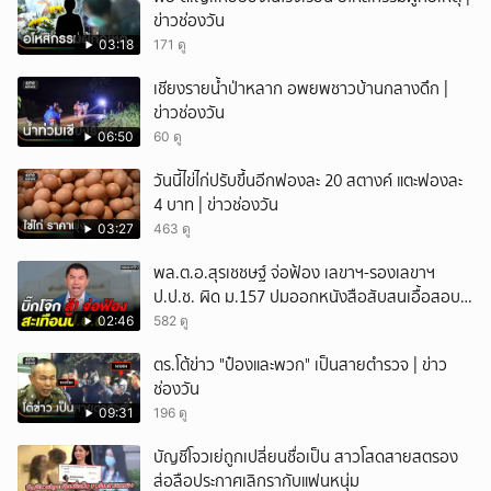
ข่าวช่องวัน
03:18
171 ดู
เชียงรายน้ำป่าหลาก อพยพชาวบ้านกลางดึก |
ข่าวช่องวัน
06:50
60 ดู
วันนี้ไข่ไก่ปรับขึ้นอีกฟองละ 20 สตางค์ แตะฟองละ
4 บาท | ข่าวช่องวัน
03:27
463 ดู
พล.ต.อ.สุรเชชษฐ์ จ่อฟ้อง เลขาฯ-รองเลขาฯ
ป.ป.ช. ผิด ม.157 ปมออกหนังสือสับสนเอื้อสอบ
คดีซ้ำซ้อน
02:46
582 ดู
ตร.โต้ข่าว "ป๋องและพวก" เป็นสายตำรวจ | ข่าว
ช่องวัน
09:31
196 ดู
บัญชีโจวเย่ถูกเปลี่ยนชื่อเป็น สาวโสดสายสตรอง
ส่อลือประกาศเลิกรากับแฟนหนุ่ม