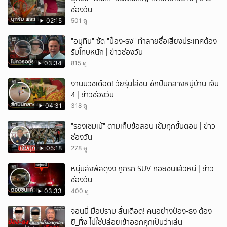
ช่องวัน
ยกเลิก
02:15
501 ดู
"อนุทิน" ซัด "ป๋อง-ธง" ทำลายชื่อเสียงประเทศต้อง
รับโทษหนัก | ข่าวช่องวัน
03:34
815 ดู
งานบวชเดือด! วัยรุ่นไล่ชน-ชักปืนกลางหมู่บ้าน เจ็บ
4 | ข่าวช่องวัน
04:31
318 ดู
"รองเซมเบ้" ตามเก็บข้อสอบ เข้มทุกขั้นตอน | ข่าว
ช่องวัน
05:18
278 ดู
หนุ่มส่งพัสดุงง ถูกรถ SUV ถอยชนแล้วหนี | ข่าว
ช่องวัน
03:33
400 ดู
จอนนี่ มือปราบ ลั่นเดือด! คนอย่างป๋อง-ธง ต้อง
ยิ_ทิ้ง ไม่ใช่ปล่อยเข้าออกคุกเป็นว่าเล่น