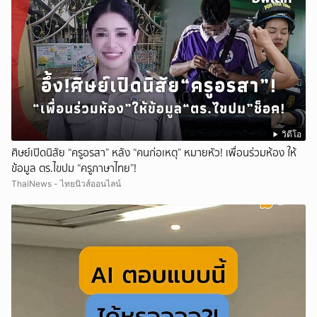
วิดีโอ
ศิษย์เปิดนิสัย “ครูอรสา” หลัง “คนก่อเหตุ” หมายหัว! เพื่อนร่วมห้อง ให้
ข้อมูล ตร.ไขปม “ครูภาษาไทย”!
ThaiNews - ไทยนิวส์ออนไลน์