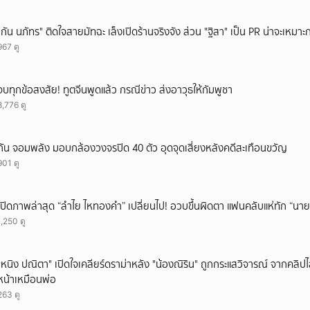
"กัน นภัทร" ติดใจสายมัทฉะ เล็งเปิดร้านจริงจัง ส่วน "ฐิสา" เป็น PR น่าจะเหมาะก
967 ดู
จบทุกข้อสงสัย! ทูตจีนพูดแล้ว กรณีข่าว ส่งอาวุธให้กัมพูชา
8,776 ดู
กัน จอมพลัง มอบกล้องวงจรปิด 40 ตัว อุดจุดเสี่ยงหลังคดีสะเทือนขวัญ
901 ดู
เปิดภาพล่าสุด “ลำไย ไหทองคำ” เปลี่ยนไป! อวบขึ้นผิดตา แฟนคลับแห่ทัก “นาย
1,250 ดู
"หนิง ปณิตา" เปิดใจเคลียร์ดราม่าหลัง "น้องณิริน" ถูกกระแสวิจารณ์ จากคลิ
หน้าเหมือนพ่อ
263 ดู