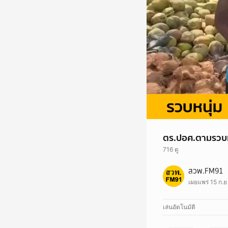
ตร.ปอศ.ตามรวบหน
716 ดู
กองบัญชาการตำรวจสอ
สวพ.FM91
ร่วมกันจับกุม นายเอ 
เผยแพร่ 15 ก.
เข้าสู่ระบบคอมพิวเตอร์
โดยประการที่น่าจะเกิ
เติม
https://www.fm
เล่นอัตโนมัติ