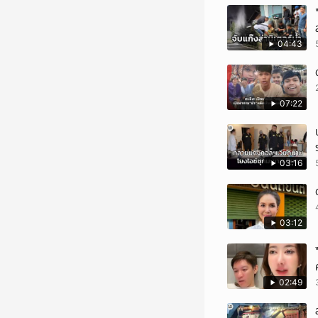
04:43
07:22
03:16
03:12
02:49