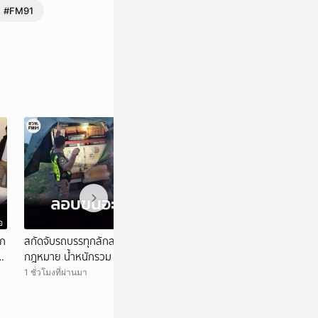
#FM91
อ
วิดีโอ
ยก
สกัดจับรถบรรทุกลักลอบนำเข้าอะโวคาโดผิด
แพทย์เปิดผลชันสูตร
น
กฎหมาย น้ำหนักรวม 6.5 ตัน คนขับสารภาพ รับ
ล้มเหลว ยังไม่ตัด
ค่าจ้างเที่ยวละ 5,000 บาท
1 ชั่วโมงที่ผ่านมา
16 ชั่วโมงที่ผ่านมา