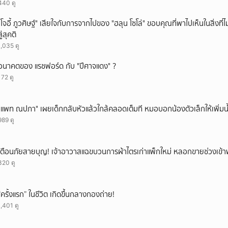
440 ดู
"โจอี้ ภูวศิษฐ์" เสียใจกับการจากไปของ "ฮลุน โซโล่" ขอบคุณที่พาไปเห็นในสิ่งที่ไ
สู่สุคติ
1,035 ดู
อนาคตของ แรชฟอร์ด กับ "ปีศาจแดง" ?
172 ดู
"แพท ณปภา" เผยเด็กกลับหัวแล้วใกล้คลอดเต็มที หมอบอกน้องตัวเล็กให้เพิ่มน
989 ดู
เตือนภัยสายบุญ! เจ้าอาวาสแฉขบวนการผ้าไตรเก่าแพ็กใหม่ หลอกขายช่วงเข้
320 ดู
“ครั้งแรก” ในชีวิต เกิดขึ้นกลางกองถ่าย!
1,401 ดู