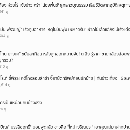
ก้อง ห้วยไร่ แจ้งข่าวเศร้า 'น้องพั้นช์' ลูกสาวบุญธรรม เสียชีวิตจากอุบัติเหตุท
241 ดู
"มีน พีรวิชญ์" เร่งคุมอาหาร เหตุไขมันพุ่ง เผย "ดรีม" ฝากไข่แล้วแต่ยังไม่เร่งแต่
504 ดู
“โทน บางแค” ขยับสะเทือน หลังถูกออกหมายจับ! ตะลึง รู้ราคาขายกล้องส่องพ
บุกรวบ?
312 ดู
"โรม" ชี้พิรุธ! คดีโกงสอบล่าช้า จี้อายัดทรัพย์ก่อนยักย้าย | ทันข่าวเที่ยง | 6 
1,614 ดู
ใครเป็นเหมือนกันบ้างงงง
76 ดู
"บิณฑ์ บรรลือฤทธิ์" ยอมพูดแล้ว ข่าวลือ "ใหม่ เจริญปุระ" เอาคุณแม่มาฝากบ้า