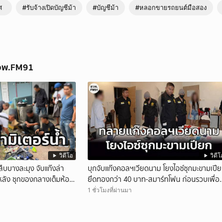
ศ
#รับจ้างเปิดบัญชีม้า
#บัญชีม้า
#หลอกขายรถยนต์มือสอง
สวพ.FM91
วิดีโอ
วิดีโ
" สืบบางละมุง จับแก๊งล่า
บุกจับแก๊งคอลฯเวียดนาม โยงไอซ์ซุกมะขามเปี
0 หลัง ซุกของกลางเต็มห้อง
ยึดทองกว่า 40 บาท-สมาร์ทโฟน ก่อนรวบเพื่อ
ยา จ.ชลบุรี
ร่วมทีมหอบเงิน 1.5 แสนติดสินบนคาโรงพัก
1 ชั่วโมงที่ผ่านมา