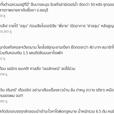
"ทั้งตำบลรวมอยู่ที่นี่" สืบบางละมุง จับแก๊งล่ามิเตอร์น้ำ งัดกว่า 50 หลัง ซุกข
สารภาพขายหาเงินซื้อยา จ.ชลบุรี
56 ดู
ตะลึง! รายได้ “ฮลุน” ก่อนเสียในจอร์เจีย “พี่ชาย” เปิดอาการ “ย่าฮลุน” หลังส
29,263 ดู
บุกจับแก๊งคอลฯเวียดนาม โยงไอซ์ซุกมะขามเปียก ยึดทองกว่า 40 บาท-สมาร์ท
ร่วมทีมหอบเงิน 1.5 แสนติดสินบนคาโรงพัก
52 ดู
ต้อม รชนีกร ชนะคดี! ศาลสั่ง "เลอลักษณ์" ชดใช้อ่วม
458 ดู
ั่"จิน จรินทร์" เดือดจัด! อย่ามาเสือxเรื่องชาวบ้าน ลั่น ด่าหนู (กวาง รติชา) เหมือ
คนของผม จบ!!!
382 ดู
สกัดจับรถบรรทุกลักลอบนำเข้าอะโวคาโดผิดกฎหมาย น้ำหนักรวม 6.5 ตัน คนขั