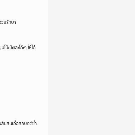
่วยรักษา
บ๊ะบ๊ะและโก๊ะๆ ให้ได้
สับสนเอื้อสอบคดีซ้ำ