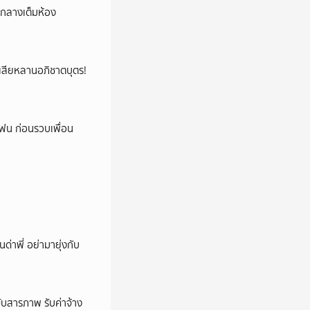
องกลางเต็มห้อง
ูญเสียหลานอภิชาตบุตร!
โฟน ก่อนรวบเพื่อน
นด่าพี่ อย่ามายุ่งกับ
บสารภาพ รับค่าจ้าง