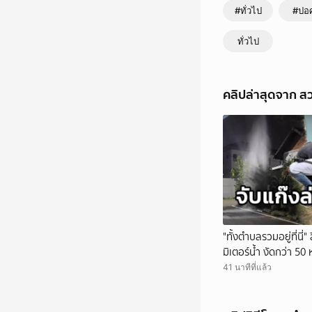
#ทั่วไป
#ปอ
ทั่วไป
คลิปล่าสุดจาก 
"ทั้งตำบลรวมอยู่ที่นี่
มิเตอร์น้ำ งัดกว่า 5
สารภาพขายหาเงินซื้อ
41 นาทีที่แล้ว