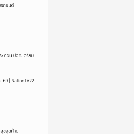
างรถยนต์
ง
ระ ก่อน ปอศ.เตรียม
ส.ค. 69 | NationTV22
นสุขสุดท้าย