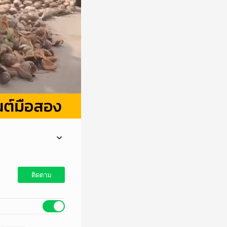
ศรษฐกิจ (บก.ปอศ.)
ิต หรือโดยหลอกลวง นำ
ติดตาม
มพิวเตอร์อันเป็นเท็จ
คราม รายละเอียดเพิ่ม