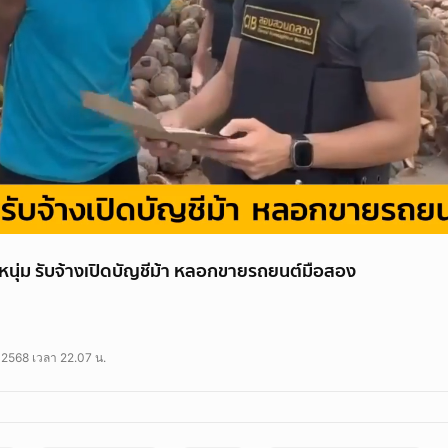
ุ่ม รับจ้างเปิดบัญชีม้า หลอกขายรถยนต์มือสอง
บสวนกลาง โดย กองบังคับการปราบปรามการกระทำผิดเกี่ยวกับ อาชญากรรมทางเ
(นามสมมุติ) อายุ 29 ปี ผู้ต้องหาตามหมายจับ ฐาน “ฉ้อโกงประชาชนและโดยทุจร
ย 2568 เวลา 22.07 น.
 ซึ่งข้อมูลคอมพิวเตอร์ที่บิดเบือนหรือปลอมไม่ว่าทั้งหมดหรือบางส่วน หรือข้อมูลคอ
ดความเสียหายแก่ประชาชน” โดยจับกุมได้บริเวณหน้าบ้านพัก อ.อัมพวา จ.สมุทรสง
91bkk.com/newsarticle/57224