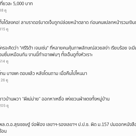
เที่ยวละ 5,000 บาท
ยกเลิก
38 ดู
ทิ้งได้ลงคอ! ลาบราดอร์บาดเจ็บถูกปล่อยหน้าตลาด ก่อนคนแปลกหน้ารวมเงินช
315 ดู
ใครจะคิดว่า "ศรีริต้า เจนเซ่น" ที่หลายคนคุ้นภาพลักษณ์สวยสง่า เรียบร้อย จะมีมุมโ
อมยิ้มเหมือนกัน งานนี้ทำเอาแฟนๆ ทั้งเอ็นดูทั้งหัวเราะ
514 ดู
โทน บางแค ตอบแล้ว หลังโดนถาม เมื่อคืนไปไหนมา
126 ดู
ชาวบ้านผวา “ผีแม่ม่าย” ออกหาเหยื่อ แห่แขวนผ้าแดงทั้งหมู่บ้าน
205 ดู
พล.ต.อ.สุรเชชษฐ์ จ่อฟ้อง เลขาฯ-รองเลขาฯ ป.ป.ช. ผิด ม.157 ปมออกหนังสือ
ซ้อน