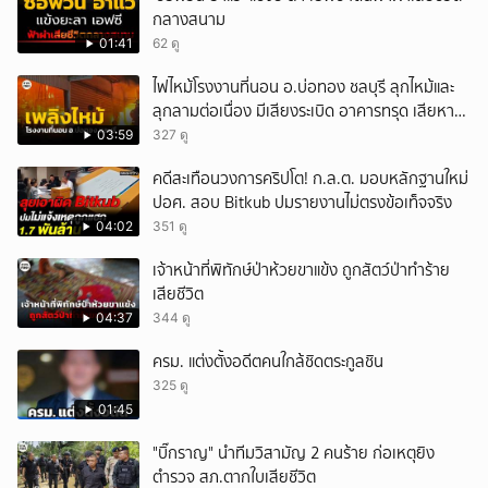
กลางสนาม
01:41
62 ดู
ไฟไหม้โรงงานที่นอน อ.บ่อทอง ชลบุรี ลุกไหม้และ
ลุกลามต่อเนื่อง มีเสียงระเบิด อาคารทรุด เสียหาย
หนัก
03:59
327 ดู
คดีสะเทือนวงการคริปโต! ก.ล.ต. มอบหลักฐานใหม่
ปอศ. สอบ Bitkub ปมรายงานไม่ตรงข้อเท็จจริง
04:02
351 ดู
เจ้าหน้าที่พิทักษ์ป่าห้วยขาแข้ง ถูกสัตว์ป่าทำร้าย
เสียชีวิต
04:37
344 ดู
ครม. แต่งตั้งอดีตคนใกล้ชิดตระกูลชิน
325 ดู
01:45
"บิ๊กราญ" นำทีมวิสามัญ 2 คนร้าย ก่อเหตุยิง
ตำรวจ สภ.ตากใบเสียชีวิต