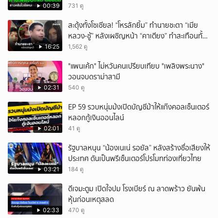
00:39
731 ดู
สะดุ้งทั้งโซเชียล! “โหรลักยิ้ม” ทำนายชะตา “เมีย
หลวง-ชู้” หลังเผชิญหน้า “คาเตียง” ทำสะเทือนทั้ง
ประเทศ
16:25
1,562 ดู
"แพนเค้ก" ไม่หวันคนเปรียบเทียบ "เพลิงพระนาง"
วอนจบดราม่าสามี
02:31
540 ดู
EP 59 รวบหนุ่มม้งเปิดบัญชีม้าให้แก๊งคอลเซ็นเตอร์
หลอกกู้เงินออนไลน์
02:01
41 ดู
รัฐบาลหนุน “น้องเนเน่ รอยัล” หลังสร้างชื่อเสียงให้
ประเทศ ดันเป็นพรีเซ็นเตอร์โปรโมทท่องเที่ยวไทย
03:21
184 ดู
ดีเจมะตูม เปิดใจปม โรงเบียร์ ณ ลาดพร้าว ยันพ้น
หุ้นก่อนเหตุสลด
02:33
470 ดู