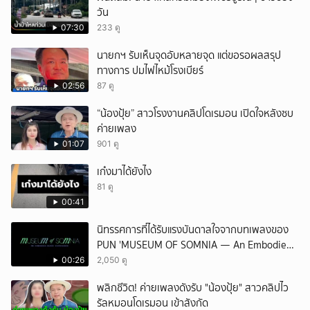
วัน
07:30
233 ดู
นายกฯ รับเห็นจุดอับหลายจุด แต่ขอรอผลสรุป
ทางการ ปมไฟไหม้โรงเบียร์
02:56
87 ดู
“น้องปุ้ย” สาวโรงงานคลิปโดเรมอน เปิดใจหลังซบ
ค่ายเพลง
01:07
901 ดู
เก๋งมาได้ยังไง
81 ดู
00:41
นิทรรศการที่ได้รับแรงบันดาลใจจากบทเพลงของ
PUN 'MUSEUM OF SOMNIA — An Embodied
Music Experience'
00:26
2,050 ดู
พลิกชีวิต! ค่ายเพลงดังรับ "น้องปุ้ย" สาวคลิปไว
รัลหมอนโดเรมอน เข้าสังกัด