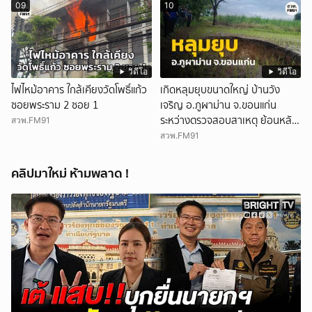
09
10
วิดีโอ
วิดีโอ
ไฟไหม้อาคาร ใกล้เคียงวัดโพธิ์แก้ว
เกิดหลุมยุบขนาดใหญ่ บ้านวัง
ซอยพระราม 2 ซอย 1
เจริญ อ.ภูผาม่าน จ.ขอนแก่น
ระหว่างตรวจสอบสาเหตุ ย้อนหลัง
สวพ.FM91
ปี 2568 พบเคยพบหลุมยุบมาแล้ว
สวพ.FM91
ครั้งหนึ่ง
คลิปมาใหม่ ห้ามพลาด !