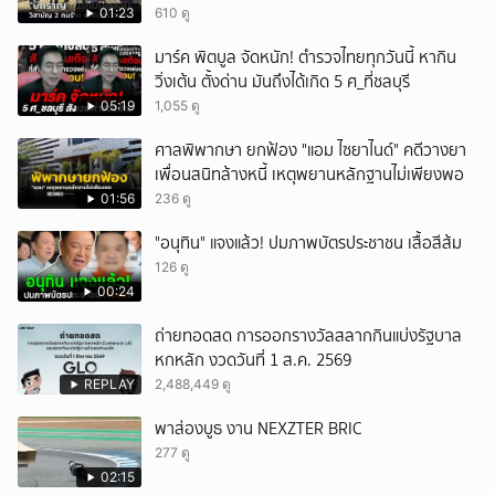
01:23
610 ดู
มาร์ค พิตบูล จัดหนัก! ตำรวจไทยทุกวันนี้ หากิน
วิ่งเต้น ตั้งด่าน มันถึงได้เกิด 5 ศ_ที่ชลบุรี
05:19
1,055 ดู
ศาลพิพากษา ยกฟ้อง "แอม ไซยาไนด์" คดีวางยา
เพื่อนสนิทล้างหนี้ เหตุพยานหลักฐานไม่เพียงพอ
01:56
236 ดู
"อนุทิน" แจงแล้ว! ปมภาพบัตรประชาชน เสื้อสีส้ม
126 ดู
00:24
ถ่ายทอดสด การออกรางวัลสลากกินแบ่งรัฐบาล
หกหลัก งวดวันที่ 1 ส.ค. 2569
REPLAY
2,488,449 ดู
พาส่องบูธ งาน NEXZTER BRIC
277 ดู
02:15