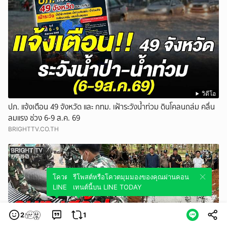
วิดีโอ
ปภ. แจ้งเตือน 49 จังหวัด และ กทม. เฝ้าระวังน้ำท่วม ดินโคลนถล่ม คลื่น
ลมแรง ช่วง 6-9 ส.ค. 69
BRIGHTTV.CO.TH
โควตมุมมองของคุณผ่านคอนเทนต์นี้บน
รีโพสต์หรือโควตมุมมองของคุณผ่านคอน
LINE TODAY
เทนต์นี้บน LINE TODAY
2
1