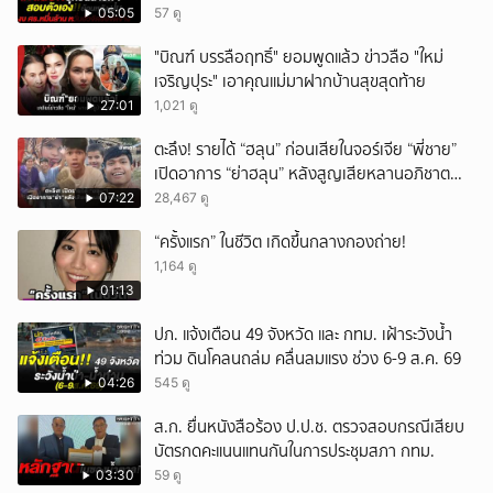
ศธ.
05:05
57 ดู
"บิณฑ์ บรรลือฤทธิ์" ยอมพูดแล้ว ข่าวลือ "ใหม่
เจริญปุระ" เอาคุณแม่มาฝากบ้านสุขสุดท้าย
27:01
1,021 ดู
ตะลึง! รายได้ “ฮลุน” ก่อนเสียในจอร์เจีย “พี่ชาย”
เปิดอาการ “ย่าฮลุน” หลังสูญเสียหลานอภิชาต
บุตร!
07:22
28,467 ดู
“ครั้งแรก” ในชีวิต เกิดขึ้นกลางกองถ่าย!
1,164 ดู
01:13
ปภ. แจ้งเตือน 49 จังหวัด และ กทม. เฝ้าระวังน้ำ
ท่วม ดินโคลนถล่ม คลื่นลมแรง ช่วง 6-9 ส.ค. 69
04:26
545 ดู
ส.ก. ยื่นหนังสือร้อง ป.ป.ช. ตรวจสอบกรณีเสียบ
บัตรกดคะแนนแทนกันในการประชุมสภา กทม.
03:30
59 ดู