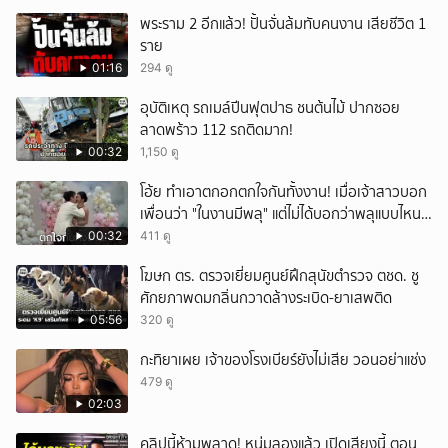
พระราม 2 อีกแล้ว! ปั้นจั่นล้มทับคนงาน เสียชีวิต 1
ราย
01:16
294 ดู
อุบัติเหตุ รถเมล์ปีนฟุตปาธ ชนต้นไม้ ปากซอย
ลาดพร้าว 112 รถติดมาก!
00:32
1,150 ดู
โอ้ย ทำเอาตกอกตกใจกันทั้งงาน! เมื่อเจ้าสาวบอก
เพื่อนว่า "ในงานมีพลุ" แต่ไม่ได้บอกว่าพลุแบบไหน
บอกเลยอลังการจริง แต่แอบอันตรายสุดๆ
00:32
411 ดู
โฆษก ตร. ตรวจเยี่ยมศูนย์ฝึกสุนัขตำรวจ ตชด. ชู
ศักยภาพดมกลิ่นกวาดล้างระเบิด-ยาเสพติด
05:56
320 ดู
กะทิยาเผย เจ้าของโรงเบียร์ยังไม่เสีย วอนอย่าแช่ง
479 ดู
02:03
คลิปนี้ห้ามพลาด! หนุ่มลองแล้ว เปิดเสียงนี้ ตอน