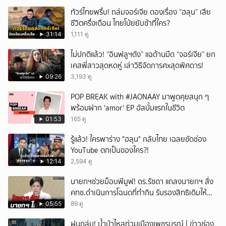
ยกเลิก
ทัวร์ไทยพรึ่บ! ถล่มจอร์เจีย ดองเรื่อง “ฮลุน” เสีย
ชีวิตครึ่งเดือน ไทยโบ้ยยับช้าที่ใคร?
31:14
1,111 ดู
ไม่ปกติแล้ว! “อินฟลูฯดัง” แฉด้านมืด “จอร์เจีย” ยก
เคสพี่สาวสุดหดหู่ เล่าวิธีจัดการศxสุดพิศดาร!
09:26
3,193 ดู
POP BREAK with #JAONAAY มาพูดคุยสนุก ๆ
พร้อมฝาก 'amor' EP อัลบั้มแรกในชีวิต
01:53
165 ดู
รู้แล้ว! ใครพาร่าง "ฮลุน" กลับไทย เฉลยชัดช่อง
YouTube ตกเป็นของใคร?!
12:14
2,594 ดู
นายกฯช่วยม็อบพีมูฟ! ดร.รัชดา แถลงนายกฯ สั่ง
คทช.ดำเนินการโฉนดที่ทำกิน รับรองสิทธิเดิมให้
เสร็จใน1เดือน
05:55
89 ดู
ฝนถล่ม! น้ำป่าไหลท่วมเมืองเพชรบูรณ์ | ข่าวช่อง