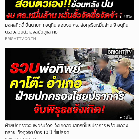
วิดีโอ
มงคลกิตติ์ ยื่นนายกฯ อนุทิน สอบงบ ศธ. ส่อทุจริตหมื่นล้าน จี้ อนุทิน
ตรวจสอบตัวเองสมัยดูแล ศธ.
BRIGHTTV.CO.TH
วิดีโอ
ฝ่ายปกครองจับพ่อรับจ้างแจ้งเกิดสวมสิทธิที่ไชยปราการ พร้อมแถลง
ทลายแก๊งทุจริต บัตร 10 ปี ที่แม่สอด