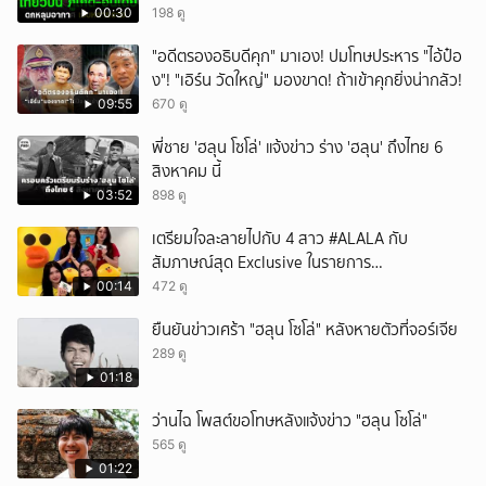
00:30
198 ดู
"อดีตรองอธิบดีคุก" มาเอง! ปมโทษประหาร "ไอ้ป๋อ
ง"! "เอิร์น วัดใหญ่" มองขาด! ถ้าเข้าคุกยิ่งน่ากลัว!
09:55
670 ดู
พี่ชาย 'ฮลุน โซโล่' แจ้งข่าว ร่าง 'ฮลุน' ถึงไทย 6
สิงหาคม นี้
03:52
898 ดู
เตรียมใจละลายไปกับ 4 สาว #ALALA กับ
สัมภาษณ์สุด Exclusive ในรายการ
#POPCORNER เร็ว ๆ นี้ที่ #LINETODAYPOP
00:14
472 ดู
ยืนยันข่าวเศร้า "ฮลุน โซโล่" หลังหายตัวที่จอร์เจีย
289 ดู
01:18
ว่านไฉ โพสต์ขอโทษหลังแจ้งข่าว "ฮลุน โซโล่"
565 ดู
01:22