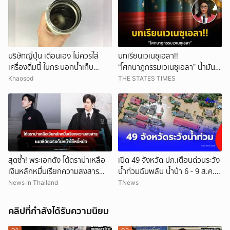
บริษัทญี่ปุ่น เตือนเอง ไม่ควรใส่
บทเรียนเวเนซุเอลา!!
เครื่องดื่มนี้ ในกระบอกน้ำเก็บ
“โศกนาฏกรรมเวเนซุเอลา” น้ำมัน
อุณหภูมิ เสี่ยงเสียหายง่าย
1.3 หมื่นล้านดอลลาร์ ถูกสหรัฐฯ
Khaosod
THE STATES TIMES
ริบไว้ 1.27 หมื่นล้าน เมื่อรายได้
น้ำมันถูกคุมจากภายนอก สู่คำถาม
อธิปไตยเศรษฐกิจยุคใหม่
สุดซ้ำ! พระเอกดัง โต้ดราม่าเหลือ
เปิด 49 จังหวัด ปภ.เตือนด่วนระวัง
เงินหลักหมื่นเรียกความสงสาร
น้ำท่วมฉับพลัน น้ำป่า 6 - 9 ส.ค.
เผยชีวิตจริงก้มหน้าใช้หนี้หนัก (ข่าว
69
News In Thailand
TNews
ต่างประเทศ)
คลิปที่กำลังได้รับความนิยม