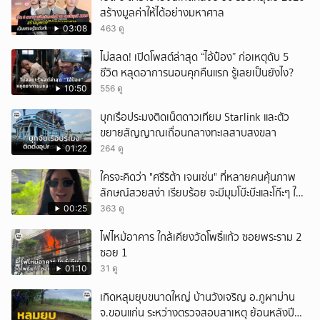
สร้างมูลค่าให้ได้อย่างมหาศาล
03:08
463 ดู
ไม่สลด! เปิดโพสต์ล่าสุด “ไอ้ป๋อง” ก่อเหตุดับ 5
ชีวิต หลุดอาการนอนคุกคืนแรก รู้เลยเป็นยังไง?
10:50
556 ดู
บุกเรือประมงติดเน็ตดาวเทียม Starlink และตัว
ขยายสัญญาณเถื่อนกลางทะเลสาบสงขลา
01:22
264 ดู
ใครจะคิดว่า "ศรีริต้า เจนเซ่น" ที่หลายคนคุ้นภาพ
ลักษณ์สวยสง่า เรียบร้อย จะมีมุมโบ๊ะบ๊ะและโก๊ะๆ ให้
ได้อมยิ้มเหมือนกัน งานนี้ทำเอาแฟนๆ ทั้งเอ็นดูทั้ง
00:25
363 ดู
หัวเราะ
ไฟไหม้อาคาร ใกล้เคียงวัดโพธิ์แก้ว ซอยพระราม 2
ซอย 1
01:10
31 ดู
เกิดหลุมยุบขนาดใหญ่ บ้านวังเจริญ อ.ภูผาม่าน
จ.ขอนแก่น ระหว่างตรวจสอบสาเหตุ ย้อนหลังปี