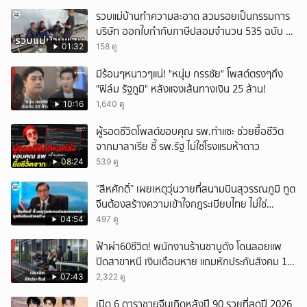
รวบแม่บ้านทำความสะอาด สวมรอยเป็นกรรมการ
บริษัท ออกใบกำกับภาษีปลอมจำนวน 535 ฉบับ รัฐ
เสียหายกว่า 129 ล้านบาท
01:32
158 ดู
มีร้อนๆหนาวๆแน่! "หนุ่ม กรรชัย" โพสต์ตรงๆถึง
"ฟิล์ม รัฐภูมิ" หลังแจงเส้นทางเงิน 25 ล้าน!
10:16
1,640 ดู
ผู้รอดชีวิตโพสต์ขอบคุณ รพ.ท่าแซะ ช่วยยื้อชีวิต
จากมาลาเรีย ชี้ รพ.รัฐ ไม่ใช่โรงแรมห้าดาว
08:24
539 ดู
“สีหศักดิ์” เผยเหตุวุ่นวายที่สนามบินสุวรรณภูมิ ทูต
จีนต้องสร้างความเข้าใจกฎระเบียบไทย ไม่ใช่
ปกป้องฝ่ายจีนเพียงอย่างเดียว
04:54
497 ดู
ฟ้าผ่า60ชีวิต! พนักงานร้านชาบูดัง โดนลอยแพ
ปิดสาขาหนี เงินเดือนหาย แถมหักประกันสังคม 11
เดือนแต่ไม่ส่ง?
07:43
2,322 ดู
เปิด 6 ดาราชายจีนเกิดหลังปี 90 รวยที่สุดปี 2026