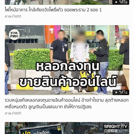
วิดีโอ
ไฟไหม้อาคาร ใกล้เคียงวัดโพธิ์แก้ว ซอยพระราม 2 ซอย 1
สวพ.FM91
วิดีโอ
รวบหนุ่มแก๊งหลอกลงทุนขายสินค้าออนไลน์ อ้างกำไรงาม สุดท้ายหลอก
เหยื่อหมดตัว สูญเงินเป็นแสนบาท ยังให้การปฏิเสธ
สวพ.FM91