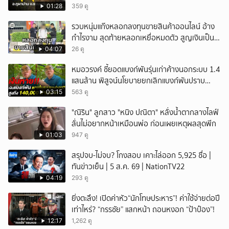
2568 พบเคยพบหลุมยุบมาแล้วครั้งหนึ่ง
01:28
359 ดู
รวบหนุ่มแก๊งหลอกลงทุนขายสินค้าออนไลน์ อ้าง
กำไรงาม สุดท้ายหลอกเหยื่อหมดตัว สูญเงินเป็น
แสนบาท ยังให้การปฏิเสธ
04:07
26 ดู
หมอวรงค์ ชี้ยอดแบงก์พันรุ่นเก่าค้างนอกระบบ 1.4
แสนล้าน พิสูจน์นโยบายยกเลิกแบงก์พันปราบ
ธุรกิจสีเทา
03:15
563 ดู
"ณิริน" ลูกสาว "หนิง ปณิตา" หลั่งน้ำตากลางไลฟ์
ลั่นไม่อยากหน้าเหมือนพ่อ ก่อนเผยเหตุผลสุดพีก
01:03
947 ดู
สรุปจบ-ไม่จบ? โกงสอบ เคาะไล่ออก 5,925 ชื่อ |
ทันข่าวเย็น | 5 ส.ค. 69 | NationTV22
04:19
293 ดู
ยิ่งตะลึง! เปิดค่าหัว“นักโทษประหาร”! ค่าใช้จ่ายต่อปี
เท่าไหร่? “กรรชัย” แสกหน้า ถอนหงอก “ป้าป๋อง”!
12:17
1,262 ดู