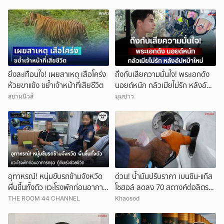
ยิ่งสะเทือนใจ! เผยสาเหตุ เสือโคร่ง
ถึงกับเสียความมั่นใจ! พระเอกดัง
ห้วยขาแข้ง ขย้ำเจ้าหน้าที่เสียชีวิต
นอยด์หนัก กลัวเมียไม่รัก หลังอัป
หน้าใหม่
สยามนิวส์
มุมข่าว
อุทาหรณ์! หนุ่มขับรถข้ามจังหวัด
ด่วน! น้ำมันปรับราคา เบนซิน-แก๊ส
ผื่นขึ้นทั้งตัว แวะโรงพักก่อนอาการ
โซฮอล์ ลดลง 70 สตางค์ต่อลิตร
ทรุด กู้ภัยเร่งช่วยชีวิต
ส่วนดีเซลราคาคงเดิม
THE ROOM 44 CHANNEL
Khaosod