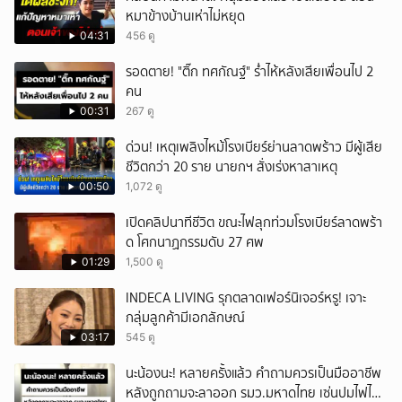
หมาข้างบ้านเห่าไม่หยุด
04:31
456 ดู
รอดตาย! "ติ๊ก ทศกัณฐ์" ร่ำไห้หลังเสียเพื่อนไป 2
คน
00:31
267 ดู
ด่วน! เหตุเพลิงไหม้โรงเบียร์ย่านลาดพร้าว มีผู้เสีย
ชีวิตกว่า 20 ราย นายกฯ สั่งเร่งหาสาเหตุ
00:50
1,072 ดู
เปิดคลิปนาทีชีวิต ขณะไฟลุกท่วมโรงเบียร์ลาดพร้า
ด โศกนาฏกรรมดับ 27 ศพ
01:29
1,500 ดู
INDECA LIVING รุกตลาดเฟอร์นิเจอร์หรู! เจาะ
กลุ่มลูกค้ามีเอกลักษณ์
03:17
545 ดู
นะน้องนะ! หลายครั้งแล้ว คำถามควรเป็นมืออาชีพ
หลังถูกถามจะลาออก รมว.มหาดไทย เซ่นปมไฟไหม้