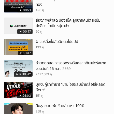
ทอง
00:21
496 ดู
ส่องภาพล่าสุด น้องแม็ค ลูกชายคนโต แหม่ม
คัทลียา โตเป็นหนุ่มแล้ว
00:17
90 ดู
ฟีเจอร์นี้จะไม่ลับอีกต่อไปปปป
133 ดู
01:17
ถ่ายทอดสด การออกรางวัลสลากกินแบ่งรัฐบาล
งวดวันที่ 16 ก.ค. 2569
REPLAY
2,177,563 ดู
บุกจับคู่รักค้ายา! "ขายไอซ์ผสมน้ำเกลือใส่หลอด
ฉีดยา"
01:03
151 ดู
คิมซูฮยอน พ้นข้อกล่าวหา 100%
258 ดู