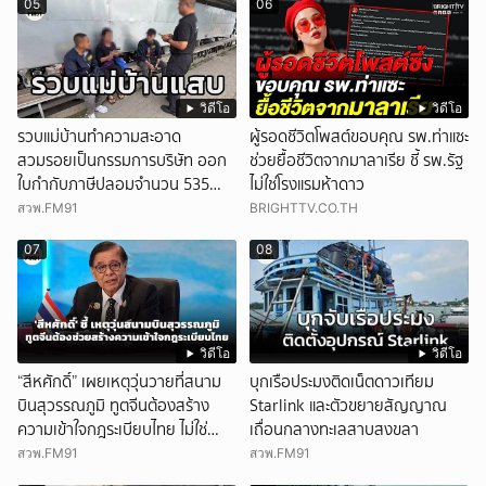
05
06
วิดีโอ
วิดีโอ
รวบแม่บ้านทำความสะอาด
ผู้รอดชีวิตโพสต์ขอบคุณ รพ.ท่าแซะ
สวมรอยเป็นกรรมการบริษัท ออก
ช่วยยื้อชีวิตจากมาลาเรีย ชี้ รพ.รัฐ
ใบกำกับภาษีปลอมจำนวน 535
ไม่ใช่โรงแรมห้าดาว
ฉบับ รัฐเสียหายกว่า 129 ล้านบาท
สวพ.FM91
BRIGHTTV.CO.TH
07
08
วิดีโอ
วิดีโอ
“สีหศักดิ์” เผยเหตุวุ่นวายที่สนาม
บุกเรือประมงติดเน็ตดาวเทียม
บินสุวรรณภูมิ ทูตจีนต้องสร้าง
Starlink และตัวขยายสัญญาณ
ความเข้าใจกฎระเบียบไทย ไม่ใช่
เถื่อนกลางทะเลสาบสงขลา
ปกป้องฝ่ายจีนเพียงอย่างเดียว
สวพ.FM91
สวพ.FM91