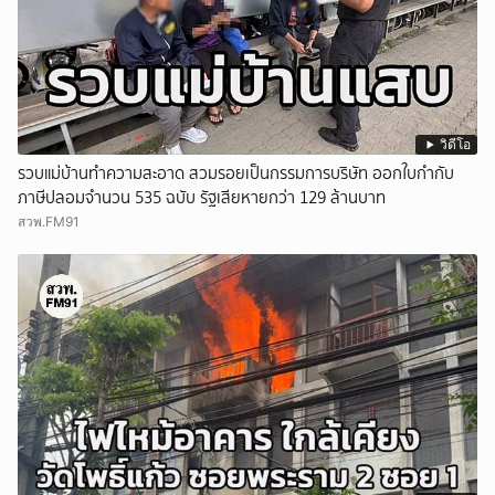
วิดีโอ
รวบแม่บ้านทำความสะอาด สวมรอยเป็นกรรมการบริษัท ออกใบกำกับ
ภาษีปลอมจำนวน 535 ฉบับ รัฐเสียหายกว่า 129 ล้านบาท
สวพ.FM91