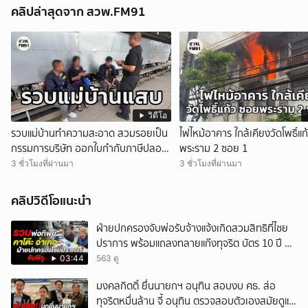
คลิปล่าสุดจาก สวพ.FM91
วิดีโอ
รวบแม่บ้านทำความสะอาด สวมรอยเป็น
ไฟไหม้อาคาร ใกล้เคียงวัดโพธิ์แ
กรรมการบริษัท ออกใบกำกับภาษีปลอม
พระราม 2 ซอย 1
จำนวน 535 ฉบับ รัฐเสียหายกว่า 129
3 ชั่วโมงที่ผ่านมา
3 ชั่วโมงที่ผ่านมา
ล้านบาท
คลิปวิดีโอแนะนำ
ฝ่ายปกครองจับพ่อรับจ้างแจ้งเกิดสวมสิทธิที่ไชย
ปราการ พร้อมแถลงทลายแก๊งทุจริต บัตร 10 ปี ที่
แม่สอด
03:44
563 ดู
มงคลกิตติ์ ยื่นนายกฯ อนุทิน สอบงบ ศธ. ส่อ
ทุจริตหมื่นล้าน จี้ อนุทิน ตรวจสอบตัวเองสมัยดูแล