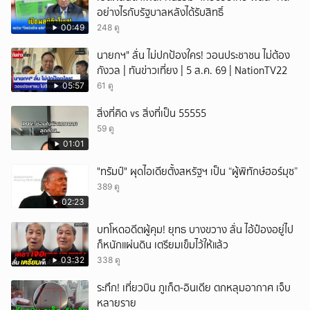
อย่างไรกับรัฐบาลหลังได้รับสิทธิ์
00:49
248 ดู
นายกฯ" ลั่น ไม่ปกป้องใคร! วอนประชาชน ไม่ต้อง
กังวล | ทันข่าวเที่ยง | 5 ส.ค. 69 | NationTV22
05:57
61 ดู
สิ่งที่คิด vs สิ่งที่เป็น 55555
59 ดู
01:01
"ทรัมป์" ผุดไอเดียตั้งสหรัฐฯ เป็น “ผู้พิทักษ์ฮอร์มุซ”
389 ดู
02:23
บทโหดอดีตผู้คุม! ยุทธ บางขวาง ลั่น ไอ้ป๋องอยู่ไป
ก็หนักแผ่นดิน เตรียมเข็มไว้ให้แล้ว
03:32
338 ดู
ระทึก! เที่ยวบิน ภูเก็ต-อินเดีย ตกหลุมอากาศ เจ็บ
หลายราย