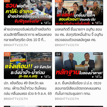
01
02
วิดีโอ
วิดีโอ
ฝ่ายปกครองจับพ่อรับจ้างแจ้งเกิด
มงคลกิตติ์ ยื่นนายกฯ อนุทิน สอบ
สวมสิทธิที่ไชยปราการ พร้อมแถลง
งบ ศธ. ส่อทุจริตหมื่นล้าน จี้ อนุทิน
ทลายแก๊งทุจริต บัตร 10 ปี ที่
ตรวจสอบตัวเองสมัยดูแล ศธ.
แม่สอด
BRIGHTTV.CO.TH
BRIGHTTV.CO.TH
03
04
วิดีโอ
วิดีโอ
ปภ. แจ้งเตือน 49 จังหวัด และ
ส.ก. ยื่นหนังสือร้อง ป.ป.ช. ตรวจ
กทม. เฝ้าระวังน้ำท่วม ดินโคลน
สอบกรณีเสียบบัตรกดคะแนนแทน
ถล่ม คลื่นลมแรง ช่วง 6-9 ส.ค. 69
กันในการประชุมสภา กทม.
BRIGHTTV.CO.TH
BRIGHTTV.CO.TH