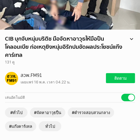
CIB บุกจับหนุ่มบริติช มือจัดหาอาวุธให้มือปืน
โคลอมเบีย ก่อเหตุยิงหนุ่มอิรักปมขัดผลประโยชน์แก๊ง
คาร์เทล
131 ดู
CIB บุกจับหนุ่มบริติช มือจัดหาอาวุธให้มือปืนโคลอมเบีย ก่อเหตุยิงหนุ่มอิรัก
สวพ.FM91
ปมขัดผลประโยชน์แก๊งคาร์เทล
ติดตาม
เผยแพร่ 16 พ.ค. เวลา 04.22 น.
https://www.fm91bkk.com/newsarticle/71978
เล่นอัตโนมัติ
#ทั่วไป
#จัดหาอาวุธปืน
#ตำรวจสอบสวนกลาง
#แก๊งคาร์เทล
ทั่วไป