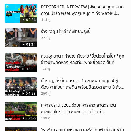
POPCORNER INTERVIEW | #ALALA บุกมาสาด
ความน่ารัก พร้อมพูดคุยสนุก ๆ ถึงเพลงใหม่
'ON&OFF'
02:36
414 ดู
ร่าง “ฮลุน โซโล่” ถึงไทยพรุ่งนี้
372 ดู
01:34
กรมอุทยานฯ ทำบุญ-ฝังร่าง "จิ๋วน้อยไทรโยค" ลูก
ช้างป่าพลัดหลง หลังทีมแพทย์ยื้อชีวิตเต็มที่
03:23
174 ดู
บิ๊กราญ สั่งสืบนครบาล 1 ขยายผลจับกุม 4 ผู้
ต้องหาแก๊งยาเสพติด พร้อมยึดของกลาย 8 ลัง
ส่งผ่านขนส่งเอกชนเข้า กทม.
04:53
250 ดู
ทหารพราน 3202 ร่วมทหารลาว ลาดตระเวน
ชายแดนไทย-ลาว ยืนยันความร่วมมือ
02:55
109 ดู
‘ซอฟวัน อาแว’ แข้งยะลา เอฟซี โดนฟ้าผ่าเสียชีวิต