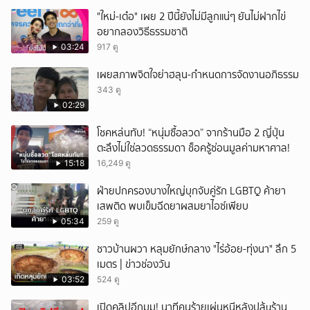
"ใหม่-เต๋อ" เผย 2 ปีนี้ยังไม่มีลูกแน่ๆ ยันไม่ฝากไข่
อยากลองวิธีธรรมชาติ
03:24
917 ดู
เผยสภาพจิตใจย่าฮลุน-กำหนดการจัดงานอภิธรรม
343 ดู
02:29
โชคหล่นทับ! “หนุ่มซื้อลวด” จากร้านมือ 2 ญี่ปุ่น
ตะลึงไม่ใช่ลวดธรรมดา ช็อครู้ซ่อนมูลค่ามหาศาล!
15:18
16,249 ดู
ฝ่ายปกครองบางใหญ่บุกจับคู่รัก LGBTQ ค้ายา
เสพติด พบเข็มฉีดยาผสมยาไอซ์เพียบ
05:34
259 ดู
ชาวบ้านผวา หลุมยักษ์กลาง "ไร่อ้อย-ทุ่งนา" ลึก 5
เมตร | ข่าวช่องวัน
03:52
524 ดู
เปิดคลิปอีกมุม! นาทีคนร้ายเผ่นหนีหลังปล้uร้าน