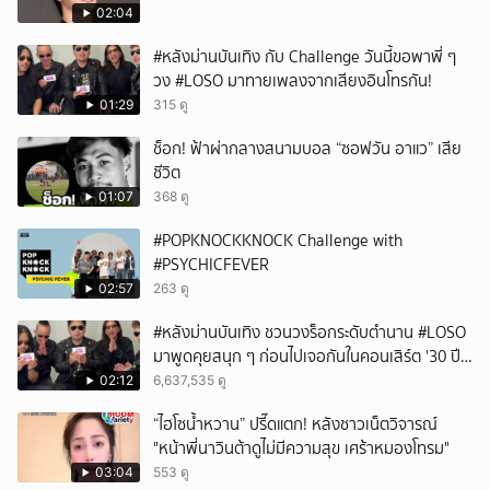
02:04
#หลังม่านบันเทิง กับ Challenge วันนี้ขอพาพี่ ๆ
วง #LOSO มาทายเพลงจากเสียงอินโทรกัน!
01:29
315 ดู
ช็อก! ฟ้าผ่ากลางสนามบอล “ซอฟวัน อาแว” เสีย
ชีวิต
01:07
368 ดู
#POPKNOCKKNOCK Challenge with
#PSYCHICFEVER
02:57
263 ดู
#หลังม่านบันเทิง ชวนวงร็อกระดับตำนาน #LOSO
มาพูดคุยสนุก ๆ ก่อนไปเจอกันในคอนเสิร์ต '30 ปี
LOSO นานเท่าไรก็รอ'
02:12
6,637,535 ดู
“ไฮโซน้ำหวาน” ปรี๊ดแตก! หลังชาวเน็ตวิจารณ์
"หน้าพี่นาวินต้าดูไม่มีความสุข เศร้าหมองโทรม"
03:04
553 ดู