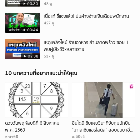
โรงเบียร์หรือไม่
00:30
48 ดู
เนื้อแท้ ชี้แจงแล้ว! ปมค้างจ่ายเงินเดือนพนักงาน
427 ดู
00:44
เหตุเพลิงไหม้ ร้านอาหาร ย่านลาดพร้าว ซอย 1
พบผู้เสีxชีวิxหลายราย
02:38
537 ดู
10 บทความที่อยากแนะนำให้คุณ
ดวงวันพฤหัสบดีที่ 6 สิงหาคม
อินโดนีเซียเผยวินาทีจับกุมนักบิน
พ.ศ. 2569
“มาเลเซียแอร์ไลน์ส” ลอบขนยาอี
26 กก.(คลิป)
พ.พาทินี
เดลินิวส์