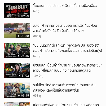
"ไชยชนก" ขอ ปชช.อย่าวิตก-เชื่อการเมืองเอี่ยว
50 ดู
02:29
สลด! ฟ้าผ่ากลางสนามบอล คร่าชีวิต "ซอฟวัน
อาแว" แข้งวัย 24 ปี เจ็บเกือบ 10 ราย
00:38
385 ดู
"บุ๋ม ปนัดดา" ตีแสกหน้า! พูดตรงๆ ปม "ป๋อง-ธง"
ก่อนฝากข้อความถึงพวกโลกสวย อ่านแล้วมีสะดุ้ง!
04:35
521 ดู
ยิ่งขนลุก! ย้อนคำทำนาย “หมอปลายพรายกระซิบ”
เตือนไฟไหม้สถานบันเทิง ก่อนเกิดเหตุสลด!
11:02
1,040 ดู
รับไม่ได้! “ไทด์ เอกพันธ์” หวงหนัก “ทับทิม” ลั่น
กลางวง หลังเห็นเล่นฉากเลิฟซีน!
05:45
693 ดู
เปิดผลนิด้าโพล! คนร่วม "ไทยช่วยไทย พลัส" คิด