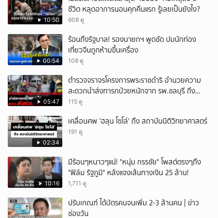
ชีวิต หลุดอาการนอนคุกคืนแรก รู้เลยเป็นยังไง?
10:50
608 ดู
ร้อนถึงรัฐบาล! รองนายกฯ พูดชัด ปมนักท่อง
เที่ยวจีนถูกห้ามขึ้นเครื่อง
00:54
108 ดู
ตำรวจจราจรโครงการพระราชดำริ อำนวยความ
สะดวกนำส่งทารกป่วยหนักจาก รพ.ชลบุรี ถึง
รพ.ศิริราช
05:47
115 ดู
เคลื่อนศพ 'ฮลุน โซโล่' ถึง สถาบันนิติวิทยาศาสตร์
191 ดู
02:34
มีร้อนๆหนาวๆแน่! "หนุ่ม กรรชัย" โพสต์ตรงๆถึง
"ฟิล์ม รัฐภูมิ" หลังแจงเส้นทางเงิน 25 ล้าน!
10:16
1,711 ดู
ปรับเกณฑ์ ได้บัตรคนจนเพิ่ม 2-3 ล้านคน | ข่าว
ช่องวัน