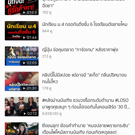
ฉีดยา"
ยกเลิก
01:03
162 ดู
นักเรียน ม.4 กอดกันดิ่งชั้น 6 โรงเรียนดังสายไหม
944 ดู
01:44
ญี่ปุ่น จ่อคุมตลาด "การ์ดเกม" หลังราคาพุ่ง
212 ดู
02:05
คลิปนี้ไม่มีสปอย แต่อาจมี "สเก็ด" กลิ่นปริศนาจน
ทนไม่ไหว
01:30
178 ดู
#หลังม่านบันเทิง ชวนวงร็อกระดับตำนาน #LOSO
มาพูดคุยสนุก ๆ ก่อนไปเจอกันในคอนเสิร์ต '30 ปี
LOSO นานเท่าไรก็รอ'
02:12
6,638,192 ดู
ยิ่งขนลุก! ย้อนคำทำนาย “หมอปลายพรายกระซิบ”
เตือนไฟไหม้สถานบันเทิง ก่อนเกิดเหตุสลด!