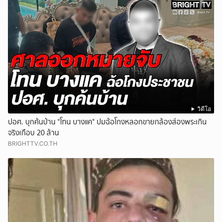
วิดีโอ
ปอศ. บุกค้นบ้าน "โทน บางแค" ปมฉ้อโกงหลอกขายกล้องส่องพระเกิน
จริงเกือบ 20 ล้าน
BRIGHTTV.CO.TH