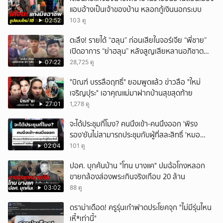
แอบอ้างเป็นเจ้าของบ้าน หลอกกู้เงินนอกระบบ
02:52
103 ดู
ตะลึง! รายได้ “ฮลุน” ก่อนเสียในจอร์เจีย “พี่ชาย”
เปิดอาการ “ย่าฮลุน” หลังสูญเสียหลานอภิชาต
บุตร!
07:22
28,725 ดู
"บิณฑ์ บรรลือฤทธิ์" ยอมพูดแล้ว ข่าวลือ "ใหม่
เจริญปุระ" เอาคุณแม่มาฝากบ้านสุขสุดท้าย
27:01
1,278 ดู
จะได้ประชุมกี่โมง? คนนึงเข้า-คนนึงออก 'พิรง
รอง'ยันไม่สามารถประชุมกับผู้ที่สละสิทธิ์ 'หมอ
สรณ'ชี้ ไม่มีใครสั่งให้ผมหยุดปฏิบัติหน้าที่
02:04
101 ดู
ปอศ. บุกค้นบ้าน "โทน บางแค" ปมฉ้อโกงหลอก
ขายกล้องส่องพระเกินจริงเกือบ 20 ล้าน
03:02
88 ดู
ดราม่าเดือด! ครูรุ่นเก๋าฟาดประโยคจุก "ไม่มีรุ่นไหน
เหี้*เท่านี้"