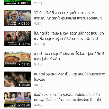
00:30
203 ดู
"นักร้องดัง" ขี่ จยย.ตกหลุมดับ ยายเล่าลาง
สังหรณ์ ญาติคาใจผู้รับเหมาสะเพร่าปล่อยหลุมทิ้ง
ไว้ 3 เดือน เพิ่งปิดหลังเกิดเหตุ
08:00
438 ดู
ไม่ปกติแล้ว! “อินฟลูฯดัง” แฉด้านมืด “จอร์เจีย” ยก
เคสพี่สาวสุดหดหู่ เล่าวิธีจัดการศxสุดพิศดาร!
09:26
3,200 ดู
ชาวบ้านผวา หลุมยักษ์กลาง "ไร่อ้อย-ทุ่งนา" ลึก 5
เมตร | ข่าวช่องวัน
03:52
543 ดู
สปอยล์ Spider-Man เป็นเหตุ! หนุ่มซัดกันนัวกลาง
โรงหนัง
01:35
483 ดู
ชื่อเสียงหายข้ามคืน หลังลือคลิปเสียงกัวอวี่ซิน
หลุดพูดถึงโจวเย่ ใครเกาะกระแสใครกันแน่? ปมใส่ชุด
เหมือนกัน
03:48
448 ดู