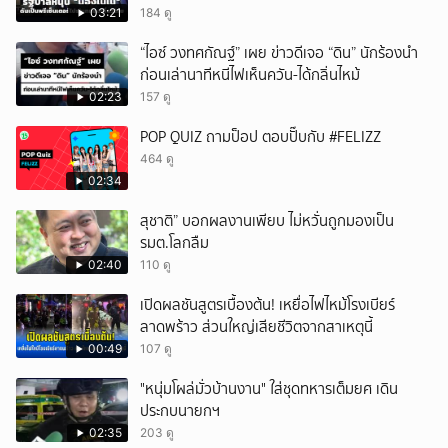
03:21
184 ดู
“ไอซ์ วงทศกัณฐ์” เผย ข่าวดีเจอ “ดิน” นักร้องนำ
ก่อนเล่านาทีหนีไฟเห็นควัน-ได้กลิ่นไหม้
02:23
157 ดู
POP QUIZ ถามป็อป ตอบปั๊บกับ #FELIZZ
464 ดู
02:34
สุชาติ” บอกผลงานเพียบ ไม่หวั่นถูกมองเป็น
รมต.โลกลืม
02:40
110 ดู
เปิดผลชันสูตรเบื้องต้น! เหยื่อไฟไหม้โรงเบียร์
ลาดพร้าว ส่วนใหญ่เสียชีวิตจากสาเหตุนี้
00:49
107 ดู
"หนุ่มโผล่มั่วบ้านงาน" ใส่ชุดทหารเต็มยศ เดิน
ประกบนายกฯ
02:35
203 ดู