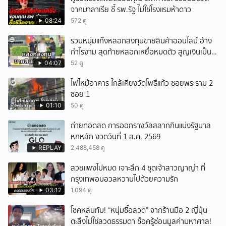
จากมาลาเรีย ชี้ รพ.รัฐ ไม่ใช่โรงแรมห้าดาว
08:24
572 ดู
รวบหนุ่มแก๊งหลอกลงทุนขายสินค้าออนไลน์ อ้าง
กำไรงาม สุดท้ายหลอกเหยื่อหมดตัว สูญเงินเป็น
แสนบาท ยังให้การปฏิเสธ
04:07
52 ดู
ไฟไหม้อาคาร ใกล้เคียงวัดโพธิ์แก้ว ซอยพระราม 2
ซอย 1
01:10
50 ดู
ถ่ายทอดสด การออกรางวัลสลากกินแบ่งรัฐบาล
หกหลัก งวดวันที่ 1 ส.ค. 2569
REPLAY
2,488,458 ดู
สวยแพงไปหมด เจาะลึก 4 ชุดเจ้าสาวญาญ่า ที่
กรุงเทพอบอวลหวานไปด้วยความรัก
03:12
1,094 ดู
โชคหล่นทับ! “หนุ่มซื้อลวด” จากร้านมือ 2 ญี่ปุ่น
ตะลึงไม่ใช่ลวดธรรมดา ช็อครู้ซ่อนมูลค่ามหาศาล!