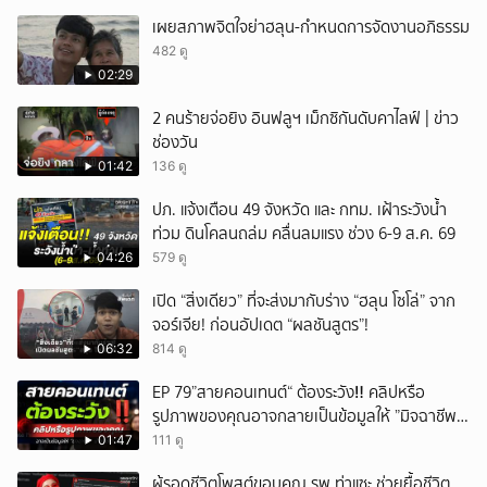
เผยสภาพจิตใจย่าฮลุน-กำหนดการจัดงานอภิธรรม
482 ดู
02:29
2 คนร้ายจ่อยิง อินฟลูฯ เม็กซิกันดับคาไลฟ์ | ข่าว
ช่องวัน
01:42
136 ดู
ปภ. แจ้งเตือน 49 จังหวัด และ กทม. เฝ้าระวังน้ำ
ท่วม ดินโคลนถล่ม คลื่นลมแรง ช่วง 6-9 ส.ค. 69
04:26
579 ดู
เปิด “สิ่งเดียว” ที่จะส่งมากับร่าง “ฮลุน โซโล่” จาก
จอร์เจีย! ก่อนอัปเดต “ผลชันสูตร”!
06:32
814 ดู
EP 79”สายคอนเทนต์“ ต้องระวัง‼️ คลิปหรือ
รูปภาพของคุณอาจกลายเป็นข้อมูลให้ ”มิจฉาชีพ“
นำไปใช้ได้
01:47
111 ดู
ผู้รอดชีวิตโพสต์ขอบคุณ รพ.ท่าแซะ ช่วยยื้อชีวิต