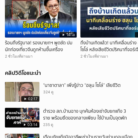
วิดีโอ
ร้อนถึงรัฐบาล! รองนายกฯ พูดชัด ปม
ถึงบ้านเกิดแล้ว! นาทีเคลื่อนร่าง
นักท่องเที่ยวจีนถูกห้ามขึ้นเครื่อง
โซโล่ หลังเสียชีวิตปริศนาที่จอร์เจ
2 ชั่วโมงที่ผ่านมา
2 ชั่วโมงที่ผ่านมา
คลิปวิดีโอแนะนำ
“นาซาตาลา” เพิ่งรู้ข่าว “ฮลุน โซโล่” เสียชีวิต
324 ดู
02:17
ตำรวจ สภ.บ้านฉาง บุกค้นห้องเช่าจับยกแก๊ง 3
ราย พร้อมยึดของกลางเพียบ ใช้บ้านเป็นจุดพัก
03:14
235 ดู
เตือนภัยแก๊งมิจฉาชีพเช่าบ้านรายวันย่านดอนเมือง