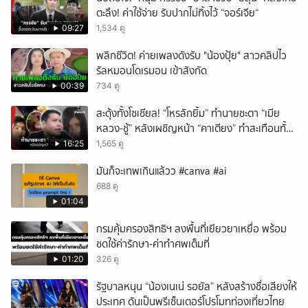
ตะลึง! ค่าใช้จ่าย รับปากไม่ทิ้งไว้ “จอร์เจีย“
09:27
1,534 ดู
พลิกชีวิต! ค่ายเพลงดังรับ "น้องปุ้ย" สาวคลิปไว
รัลหมอนโดเรมอน เข้าสังกัด
00:39
734 ดู
สะดุ้งทั้งโซเชียล! “โหรลักยิ้ม” ทำนายชะตา “เมีย
หลวง-ชู้” หลังเผชิญหน้า “คาเตียง” ทำสะเทือนทั้ง
ประเทศ
16:25
1,565 ดู
มันก็จะเทพเกินแล้วว #canva #ai
688 ดู
01:04
กรมคุ้มครองสิทธิฯ ลงพื้นที่เยียวยาเหยื่อ พร้อม
ชดใช้ค่ารักษา-ค่าทำศพเต็มที่
01:20
326 ดู
รัฐบาลหนุน “น้องเนเน่ รอยัล” หลังสร้างชื่อเสียงให้
ประเทศ ดันเป็นพรีเซ็นเตอร์โปรโมทท่องเที่ยวไทย