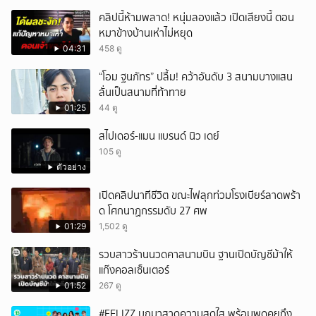
คลิปนี้ห้ามพลาด! หนุ่มลองแล้ว เปิดเสียงนี้ ตอน
หมาข้างบ้านเห่าไม่หยุด
04:31
458 ดู
“โอม ฐนภัทร” ปลื้ม! คว้าอันดับ 3 สนามบางแสน
ลั่นเป็นสนามที่ท้าทาย
01:25
44 ดู
สไปเดอร์-แมน แบรนด์ นิว เดย์
105 ดู
ตัวอย่าง
เปิดคลิปนาทีชีวิต ขณะไฟลุกท่วมโรงเบียร์ลาดพร้า
ด โศกนาฏกรรมดับ 27 ศพ
01:29
1,502 ดู
รวบสาวร้านนวดคาสนามบิน ฐานเปิดบัญชีม้าให้
แก๊งคอลเซ็นเตอร์
01:52
267 ดู
#FELIZZ บุกมาสาดความสดใส พร้อมพูดคุยถึง