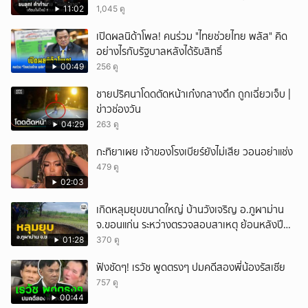
11:02
1,045 ดู
เปิดผลนิด้าโพล! คนร่วม "ไทยช่วยไทย พลัส" คิด
อย่างไรกับรัฐบาลหลังได้รับสิทธิ์
00:49
256 ดู
ชายปริศนาโดดตัดหน้าเก๋งกลางดึก ถูกเฉี่ยวเจ็บ |
ข่าวช่องวัน
04:29
263 ดู
กะทิยาเผย เจ้าของโรงเบียร์ยังไม่เสีย วอนอย่าแช่ง
479 ดู
02:03
เกิดหลุมยุบขนาดใหญ่ บ้านวังเจริญ อ.ภูผาม่าน
จ.ขอนแก่น ระหว่างตรวจสอบสาเหตุ ย้อนหลังปี
2568 พบเคยพบหลุมยุบมาแล้วครั้งหนึ่ง
01:28
370 ดู
ฟังชัดๆ! เรวัช พูดตรงๆ ปมคดีสองพี่น้องรัสเซีย
757 ดู
00:44