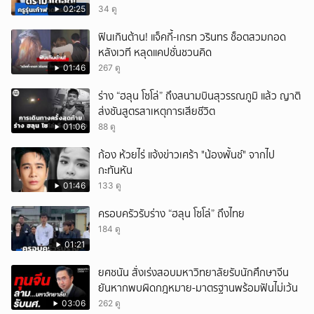
02:25
34 ดู
ฟินเกินต้าน! แจ็คกี้-เกรท วรินทร ช็อตสวมกอด
หลังเวที หลุดแคปชั่นชวนคิด
01:46
267 ดู
ร่าง “ฮลุน โซโล่” ถึงสนามบินสุวรรณภูมิ แล้ว ญาติ
ส่งชันสูตรสาเหตุการเสียชีวิต
01:06
88 ดู
ก้อง ห้วยไร่ แจ้งข่าวเศร้า "น้องพั้นช์" จากไป
กะทันหัน
01:46
133 ดู
ครอบครัวรับร่าง “ฮลุน โซโล่” ถึงไทย
184 ดู
01:21
ยศชนัน สั่งเร่งสอบมหาวิทยาลัยรับนักศึกษาจีน
ยันหากพบผิดกฎหมาย-มาตรฐานพร้อมฟันไม่เว้น
03:06
262 ดู