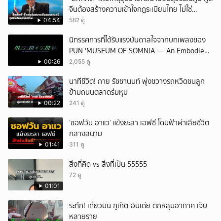
จีนต้องสร้างความเข้าใจกฎระเบียบไทย ไม่ใช่
ปกป้องฝ่ายจีนเพียงอย่างเดียว
04:54
582 ดู
นิทรรศการที่ได้รับแรงบันดาลใจจากบทเพลงของ
PUN 'MUSEUM OF SOMNIA — An Embodied
Music Experience'
00:26
2,055 ดู
นาทีชีวิต! กาย รัชชานนท์ พุ่งขวางรถหวิดชนลูก
ข้ามถนนตลาดร่มหุบ
00:22
241 ดู
‘ซอฟวัน อาแว’ แข้งยะลา เอฟซี โดนฟ้าผ่าเสียชีวิต
กลางสนาม
01:41
311 ดู
สิ่งที่คิด vs สิ่งที่เป็น 55555
72 ดู
01:01
ระทึก! เที่ยวบิน ภูเก็ต-อินเดีย ตกหลุมอากาศ เจ็บ
หลายราย