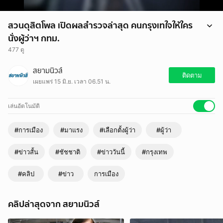
สวนดุสิตโพล เปิดผลสำรวจล่าสุด คนกรุงเทใจให้ใคร
นั่งผู้ว่าฯ กทม.
477 ดู
สวนดุสิตโพล สำรวจคนกรุงเทพฯ 2,029 ตัวอย่าง ระหว่างวันที่ 9 - 12
สยามนิวส์
มิถุนายน 2569 ผลปรากฏว่า นาย ชัชชาติ สิทธิพันธุ์ ยังนำมาเป็นอันดับ 1
ติดตาม
เผยแพร่ 15 มิ.ย. เวลา 06.51 น.
ด้วยคะแนน 60.08% ทิ้งห่างคู่แข่งทุกคนตามมาด้วย อันดับ 2 นาย ชัยวัฒน์
สถาวรวิจิตร พรรคประชาชน 13.17% ส่วนอันดับ 3 นาง มัลลิกา บุญมี
ตระกูล ที่ 7.39%
เล่นอัตโนมัติ
#การเมือง
#มาแรง
#เลือกตั้งผู้ว่า
#ผู้ว่า
#ข่าวสั้น
#ชัชชาติ
#ข่าววันนี้
#กรุงเทพ
#คลิป
#ข่าว
การเมือง
คลิปล่าสุดจาก สยามนิวส์