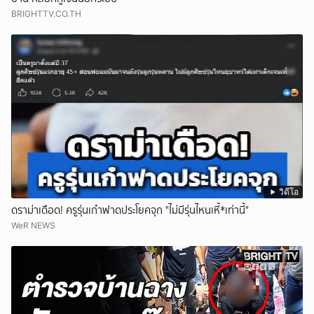
BRIGHTTV.CO.TH
วิดีโอ
ดราม่าเดือด! ครูรุ่นเก๋าฟาดประโยคจุก "ไม่มีรุ่นไหนเหี้*เท่านี้"
WeR NEWS