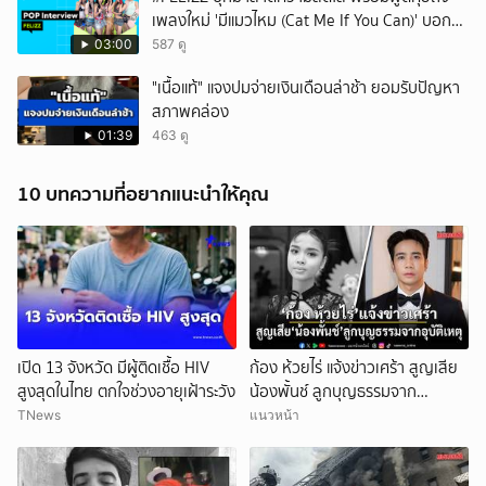
เพลงใหม่ 'มีแมวไหม (Cat Me If You Can)' บอก
เลยว่าเริ่ดไม่ไหว 🌟
03:00
587 ดู
"เนื้อแท้" แจงปมจ่ายเงินเดือนล่าช้า ยอมรับปัญหา
สภาพคล่อง
01:39
463 ดู
10 บทความที่อยากแนะนำให้คุณ
เปิด 13 จังหวัด มีผู้ติดเชื้อ HIV
ก้อง ห้วยไร่ แจ้งข่าวเศร้า สูญเสีย
สูงสุดในไทย ตกใจช่วงอายุเฝ้าระวัง
น้องพั้นช์ ลูกบุญธรรมจาก
อุบัติเหตุ
TNews
แนวหน้า