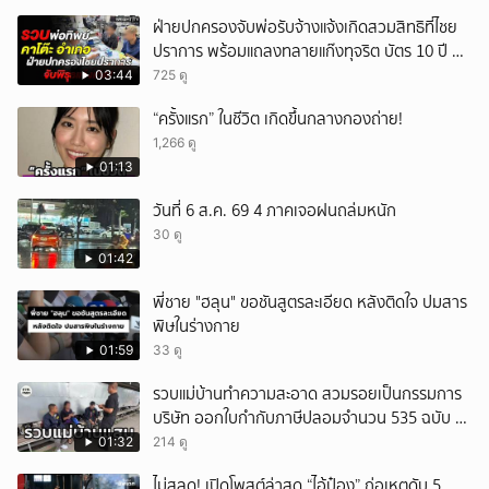
ฝ่ายปกครองจับพ่อรับจ้างแจ้งเกิดสวมสิทธิที่ไชย
ปราการ พร้อมแถลงทลายแก๊งทุจริต บัตร 10 ปี ที่
แม่สอด
03:44
725 ดู
“ครั้งแรก” ในชีวิต เกิดขึ้นกลางกองถ่าย!
1,266 ดู
01:13
วันที่ 6 ส.ค. 69 4 ภาคเจอฝนถล่มหนัก
30 ดู
01:42
พี่ชาย "ฮลุน" ขอชันสูตรละเอียด หลังติดใจ ปมสาร
พิษในร่างกาย
01:59
33 ดู
รวบแม่บ้านทำความสะอาด สวมรอยเป็นกรรมการ
บริษัท ออกใบกำกับภาษีปลอมจำนวน 535 ฉบับ รัฐ
เสียหายกว่า 129 ล้านบาท
01:32
214 ดู
ไม่สลด! เปิดโพสต์ล่าสุด “ไอ้ป๋อง” ก่อเหตุดับ 5