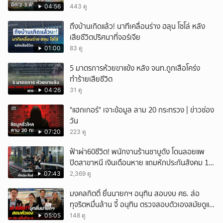
04:56
443 ดู
ถึงบ้านเกิดแล้ว! นาทีเคลื่อนร่าง ฮลุน โซโล่ หลัง
เสียชีวิตปริศนาที่จอร์เจีย
01:00
83 ดู
5 มาตรการห้วยขาแข้ง หลัง จนท.ถูกเสือโคร่ง
ทำร้ายเสียชีวิต
04:26
31 ดู
"แฮกเกอร์" เจาะข้อมูล ลาม 20 กระทรวง | ข่าวช่อง
วัน
07:20
223 ดู
ฟ้าผ่า60ชีวิต! พนักงานร้านชาบูดัง โดนลอยแพ
ปิดสาขาหนี เงินเดือนหาย แถมหักประกันสังคม 11
เดือนแต่ไม่ส่ง?
07:43
2,369 ดู
มงคลกิตติ์ ยื่นนายกฯ อนุทิน สอบงบ ศธ. ส่อ
ทุจริตหมื่นล้าน จี้ อนุทิน ตรวจสอบตัวเองสมัยดูแล
ศธ.
05:05
148 ดู