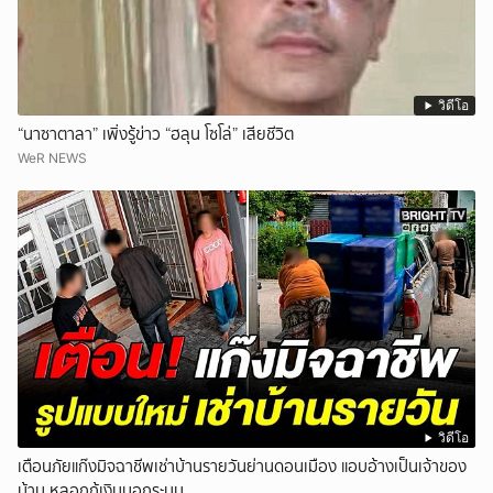
วิดีโอ
“นาซาตาลา” เพิ่งรู้ข่าว “ฮลุน โซโล่” เสียชีวิต
WeR NEWS
วิดีโอ
เตือนภัยแก๊งมิจฉาชีพเช่าบ้านรายวันย่านดอนเมือง แอบอ้างเป็นเจ้าของ
บ้าน หลอกกู้เงินนอกระบบ