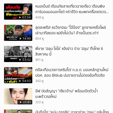
หมอเบ็นซ์ เตือนภัยสายเที่ยวฉายเดี่ยว เตือนพิษ
คาร์บอนมอนอกไซด์ คร่าชีวิต แนะพกเครื่องตรวจ
วัดติดตัว
02:34
406 ดู
สุดสะพรึง! แฉวีรกรรม "ไอ้ป๋อง" ลูกชายเหยื่อโผล่
เล่านาทีสยอง แม่ยังไม่เว้น? อ้างเป็นตร.เก่า!
14:49
604 ดู
พี่ชาย 'ฮลุน โซโล่' แจ้งข่าว ร่าง 'ฮลุน' ถึงไทย 6
สิงหาคม นี้
03:52
901 ดู
คดีสะเทือนวงการคริปโต! ก.ล.ต. มอบหลักฐานใหม่
ปอศ. สอบ Bitkub ปมรายงานไม่ตรงข้อเท็จจริง
04:02
362 ดู
อีฟ ต่อสัญญา "เซียวจ้าน" พร้อมเปิดตัวน้ำ
มะพร้าวรสใหม่
01:41
223 ดู
นับถือใจ! “หนุ่ม กรรชัย” อาสาช่วย “ฮลุน” กลับไทย