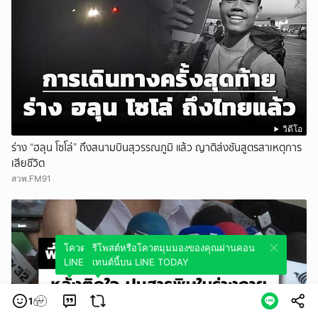
วิดีโอ
ร่าง “ฮลุน โซโล่” ถึงสนามบินสุวรรณภูมิ แล้ว ญาติส่งชันสูตรสาเหตุการ
เสียชีวิต
สวพ.FM91
โควตมุมมองของคุณผ่านคอนเทนต์นี้บน
รีโพสต์หรือโควตมุมมองของคุณผ่านคอน
LINE TODAY
เทนต์นี้บน LINE TODAY
1