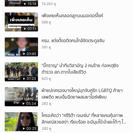
15:18
16,263 ดู
เพิ่งเคยเห็นคลอดลูกบนมอเตอร์ไซค์
598 ดู
01:11
ครม. แต่งตั้งอดีตคนใกล้ชิดตระกูลชิน
361 ดู
01:45
"บิ๊กราญ" นำทีมวิสามัญ 2 คนร้าย ก่อเหตุยิง
ตำรวจ สภ.ตากใบเสียชีวิต
01:23
625 ดู
ฝ่ายปกครองบางใหญ่บุกจับคู่รัก LGBTQ ค้ายา
เสพติด พบเข็มฉีดยาผสมยาไอซ์เพียบ
05:34
283 ดู
ใครจะคิดว่า "ศรีริต้า เจนเซ่น" ที่หลายคนคุ้นภาพ
ลักษณ์สวยสง่า เรียบร้อย จะมีมุมโบ๊ะบ๊ะและโก๊ะๆ ให้
ได้อมยิ้มเหมือนกัน งานนี้ทำเอาแฟนๆ ทั้งเอ็นดูทั้ง
00:25
382 ดู