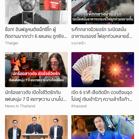
ช็อก! อินฟลูคนดังเม็กซิโก ผู้
ระทึกกลางนิวยอร์ก ระเบิดสนั่น
ติดตามมากกว่า 6 แสนคน ถูกยิง
อาคารบรองซ์ ไฟลุกท่วมหลายชั้น
ดับกลางไลฟ์สด
ดับ 1 ราย เจ็บอื้อ
Thaiger
แนวหน้า
นักร้องสาวดัง เปิดใจชีวิตรักกับ
เปิด 6 ราศี เสือติดปีก ดวงดีจนฉุด
แฟนหนุ่ม 7 ปี แรกๆหวาน นานไป
ไม่อยู่ เงินเข้ารัวๆ ความสำเร็จก้าว
เปลี่ยน
กระโดด
News In Thailand
Khaosod