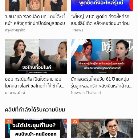
'ปชน.' แฉ 'รองปลัด มท.' ตบโต๊ะ-ชี้
"พี่ใหญ่ V10" พูดชัด ถึงอะไหล่รถ
หน้า หลังถูกซักปกปิดข้อมูลของบ
เบนซ์ลิมิเต็ด หลังเคยซ่อมมาก่อน
กรุงเทพธุรกิจ
TNews
ออม กรณ์นภัส เปิดใจดราม่าอม
นักแสดงรุ่นใหญ่วัย 61 ปี แฉหนุ่ม
ไมค์กลางไลฟ์ ขอโทษทำให้เข้าใจผิด
รุ่นลูกหลอกรัก หลังเงินหลักล้าน
ย้ำไม่ได้ตั้งใจเสียมารยาท พร้อมรับ
รู้ทันฟาดกลับทันที (ข่าวต่าง
มาดามเม้าท์
News In Thailand
จะระวังตัวมากขึ้น
ประเทศ)
คลิปที่กำลังได้รับความนิยม
01
02