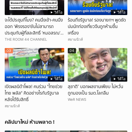
วิดีโอ
วิดีโอ
จะได้ประชุมกี่โมง? คนนึงเข้า-คนนึง
ร้อนถึงรัฐบาล! รองนายกฯ พูดชัด
ออก 'พิรงรอง'ยันไม่สามารถ
ปมนักท่องเที่ยวจีนถูกห้ามขึ้น
ประชุมกับผู้ที่สละสิทธิ์ 'หมอสรณ'ชี้
เครื่อง
ไม่มีใครสั่งให้ผมหยุดปฏิบัติหน้าที่
THE ROOM 44 CHANNEL
สยามนิวส์
03
04
วิดีโอ
วิดีโอ
เปิดผลนิด้าโพล! คนร่วม "ไทยช่วย
สุชาติ” บอกผลงานเพียบ ไม่หวั่น
ไทย พลัส" คิดอย่างไรกับรัฐบาล
ถูกมองเป็น รมต.โลกลืม
หลังได้รับสิทธิ์
WeR NEWS
สยามนิวส์
คลิปมาใหม่ ห้ามพลาด !