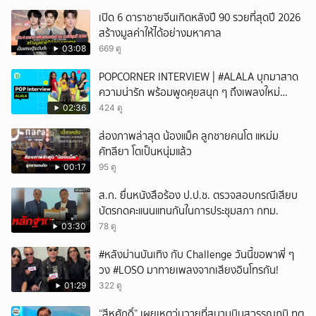
หัวเราะ
เปิด 6 ดาราชายจีนเกิดหลังปี 90 รวยที่สุดปี 2026
สร้างมูลค่าให้ได้อย่างมหาศาล
03:08
669 ดู
POPCORNER INTERVIEW | #ALALA บุกมาสาด
ความน่ารัก พร้อมพูดคุยสนุก ๆ ถึงเพลงใหม่
'ON&OFF'
02:36
424 ดู
ส่องภาพล่าสุด น้องแม็ค ลูกชายคนโต แหม่ม
คัทลียา โตเป็นหนุ่มแล้ว
00:17
95 ดู
ส.ก. ยื่นหนังสือร้อง ป.ป.ช. ตรวจสอบกรณีเสียบ
บัตรกดคะแนนแทนกันในการประชุมสภา กทม.
03:30
78 ดู
#หลังม่านบันเทิง กับ Challenge วันนี้ขอพาพี่ ๆ
วง #LOSO มาทายเพลงจากเสียงอินโทรกัน!
01:29
322 ดู
“สีหศักดิ์” เผยเหตุวุ่นวายที่สนามบินสุวรรณภูมิ ทูต