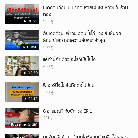
เปิดคลิปอีกมุม! นาทีคนร้ายเผ่นหนีหลังปล้uร้าน
ทอง
00:21
501 ดู
อัปเดตด่วน! พี่ชาย ฮลุน โซโล่ แจง ยืนยันอัต
ลักษณ์แล้ว เผยความคืบหน้าล่าสุด
00:50
366 ดู
แค่คำนี้คำเดียว อะไรก็เป็นไปได้
410 ดู
02:59
ฟีเจอร์นี้จะไม่ลับอีกต่อไปปปป
139 ดู
01:17
6 อารมณ์? กับนักแข่ง EP.1
281 ดู
01:50
บุกจับคู่รักค้ายา! "ขายไอซ์ผสมน้ำเกลือใส่หลอด