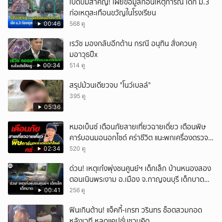
เปิดปมสำคัญ! เผยข้อมูลก่อนเหตุการณ์ เด็ก ม.3
ก่อเหตุสะเทือนขวัญในโรงเรียน
00:46
568 ดู
เรวัช มองกลับอีกด้าน กรณี อนุทิน สั่งควบคุ
มอาวุธปืx
00:34
514 ดู
สรุปม้วนเดียวจบ "โนว์เบลล์"
395 ดู
05:36
หมอเบ็นซ์ เตือนภัยสายเที่ยวฉายเดี่ยว เตือนพิษ
คาร์บอนมอนอกไซด์ คร่าชีวิต แนะพกเครื่องตรวจ
วัดติดตัว
02:34
520 ดู
ด่วน! เหตุเก๋งพุ่งชนศูนย์ฯ เด็กเล็ก บ้านหนองสอง
ตอนเนินพระงาม อ.เมือง จ.กาญจนบุรี เด็กบาด
เจ็บ 13 ราย
00:41
256 ดู
ฟินเกินต้าน! แจ็คกี้-เกรท วรินทร ช็อตสวมกอด
หลังเวที หลุดแคปชั่นชวนคิด