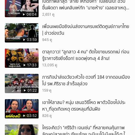
เปิดภาพล่าสุด “ลำไย ไหทองคำ” เปลี่ยนไป! อวบ
ขึ้นผิดตา แฟนคลับแห่ทัก “นายห้าง” เฉลยสาเหตุ
ชัด!
06:04
2,651 ดู
เพื่อนเผยมือยิงบ่นส่งงานครบแต่ติดศูนย์ภาษาไทย
| ข่าวช่องวัน
03:59
945 ดู
ตาลุกวาว! "ลูกสาว 4 คน" ตัดใจขายมรดกแม่ ก่อน
รู้ราคาจริงยิ่งช็อก! ยอดพุ่งทะลุ 4 ล้าน!
17:33
13,095 ดู
ภารกิจนำส่งอวัยวะหัวใจ ดวงที่ 184 จากดอนเมือง
ไป รพ.ศิริราช สำเร็จลุล่วง
01:22
159 ดู
เอาให้สาสม? หนุ่ม เสนอวิธีโหด พาตัวป๋องไปประ
หา_ที่จุดเกิดเหตุ ตรงหลุมที่มันฝัง
03:52
826 ดู
ใครจะคิดว่า "ศรีริต้า เจนเซ่น" ที่หลายคนคุ้นภาพ
ลักษณ์สวยสง่า เรียบร้อย จะมีมุมโบ๊ะบ๊ะและโก๊ะๆ ให้