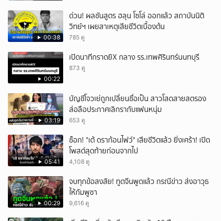
ด่วน! ผลชันสูตร ฮลุน โซโล่ ออกแล้ว สถาบันนิติ
วิทย์ฯ เผยสาเหตุเสียชีวิตเบื้องต้น
00:38
785 ดู
เปิดนาทีกราดยิX กลาง รร.เทพศิรินทร์นนทบุรี
873 ดู
00:22
บัญชีโจวเย่ถูกเปลี่ยนชื่อเป็น สาวโสดสายสตรอง
ส่อลือประกาศเลิกรากับแฟนหนุ่ม
03:19
653 ดู
ช็อก! "เต้ ดราก้อนไฟว์" เสียชีวิตแล้ว ยิ่งเศร้า! เปิด
โพสต์สุดท้ายก่อนจากไป
05:41
4,108 ดู
จบทุกข้อสงสัย! ทูตจีนพูดแล้ว กรณีข่าว ส่งอาวุธ
ให้กัมพูชา
00:29
9,616 ดู