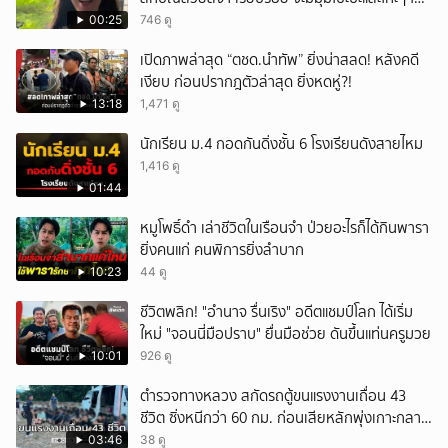
ได้อมยิ้มเหมือนกัน งานนี้ทำเอาแฟนๆ ทั้งเอ็นดูทั้ง
00:25
746 ดู
หัวเราะ
เปิดภาพล่าสุด “ตชด.นำทัพ” ยิ่งน่าสลด! หลังคดี
เงียบ ก่อนปรากฎตัวล่าสุด ยิ่งหดหู่?!
13:18
1,471 ดู
นักเรียน ม.4 กอดกันดิ่งชั้น 6 โรงเรียนดังสายไหม
1,416 ดู
01:44
หมูโพธิ์ดำ เล่าชีวิตในเรือนจำ ป่วยอะไรก็ได้กินพารา
ยิ่งคนแก่ คนพิการยิ่งลำบาก
10:23
44 ดู
ชีวิตพลิก! "อำนาจ รื่นเริง" อดีตแชมป์โลก ได้เริ่ม
ใหม่ "จอนนี่มือปราบ" ยื่นมือช่วย ดันขึ้นแท่นครูมวย
10:01
926 ดู
ตำรวจทางหลวง สกัดรถตู้ขนแรงงานเถื่อน 43
ชีวิต ซิ่งหนีกว่า 60 กม. ก่อนเสียหลักพุ่งเกาะกลาง
ถนน
03:46
38 ดู