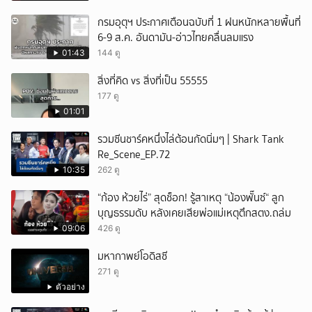
กรมอุตุฯ ประกาศเตือนฉบับที่ 1 ฝนหนักหลายพื้นที่
6-9 ส.ค. อันดามัน-อ่าวไทยคลื่นลมแรง
01:43
144 ดู
สิ่งที่คิด vs สิ่งที่เป็น 55555
177 ดู
01:01
รวมซีนชาร์คหนึ่งไล่ต้อนกัดนิ่มๆ | Shark Tank
Re_Scene_EP.72
10:35
262 ดู
“ก้อง ห้วยไร่” สุดช็อก! รู้สาเหตุ “น้องพั๊นซ์“ ลูก
บุญธรรมดับ หลังเคยเสียพ่อแม่เหตุตึกสตง.ถล่ม
09:06
426 ดู
มหากาพย์โอดิสซี
271 ดู
ตัวอย่าง