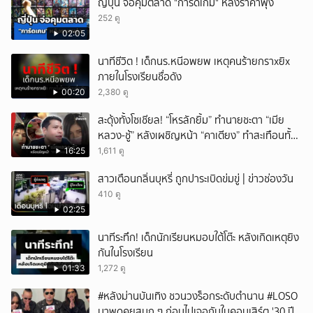
ญี่ปุ่น จ่อคุมตลาด "การ์ดเกม" หลังราคาพุ่ง
252 ดู
02:05
นาทีชีวิต ! เด็กนร.หนีอพยพ เหตุคนร้ายกราxยิx
ภายในโรงเรียนชื่อดัง
00:20
2,380 ดู
สะดุ้งทั้งโซเชียล! “โหรลักยิ้ม” ทำนายชะตา “เมีย
หลวง-ชู้” หลังเผชิญหน้า “คาเตียง” ทำสะเทือนทั้ง
ประเทศ
16:25
1,611 ดู
สาวเตือนกลิ่นบุหรี่ ถูกปาระเบิดข่มขู่ | ข่าวช่องวัน
410 ดู
02:25
นาทีระทึก! เด็กนักเรียนหมอบใต้โต๊ะ หลังเกิดเหตุยิง
กันในโรงเรียน
01:33
1,272 ดู
#หลังม่านบันเทิง ชวนวงร็อกระดับตำนาน #LOSO
มาพูดคุยสนุก ๆ ก่อนไปเจอกันในคอนเสิร์ต '30 ปี