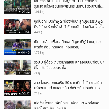
เสียชีวิตเพิ่ม นักเรียนหญิง วัย 12 ปี จากเหตุ
รุนแรง ในโรงเรียนเทพศิรินทร์ นนทบุรี รวมดับแล้ว
9 ราย
01:32
1,083 ดู
จุกในอก! เปิดคำพูด “น้องพั๊นซ์” ลูกบุญธรรม พูด
ถึง “ก้อง ห้วยไร่” เจ้าตัวช็อกหนัก ต้องเลือกโลงให้
ลูก!
09:54
449 ดู
เปิดปมแล้ว! เพื่อนสนิทเผยปัญหาที่ผู้ก่อเหตุเคย
พูดถึง ก่อนเกิดเหตุสะเทือนขวัญ
00:40
1,753 ดู
รวบ 3 ผู้ต้องหาชาวมาเลเซีย ลักลอบขนยาไอซ์ 87
กิโลกรัม ขึ้นขบวนรถไฟ
05:42
71 ดู
สาว โดนหลอกขอเงิน 50 บาทเติมน้ำมัน ชาวเน็ต
แห่คอมเมนต์ คนเดียวกัน ที่เดียวกัน โดนกันเยอะ
03:12
743 ดู
เปิดใจครั้งแรก! พ่อนักเรียนผู้ก่อเหตุ พูดถึงเหตุ
สลดในโรงเรียนเทพสิริน