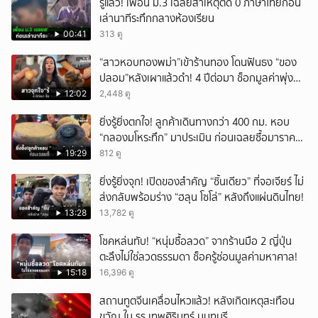
รู้แล้ว! เพื่อน ม.3 เฉลยสาเหตุติด 0 ภาษาไทยก่อน
https://linktr.ee/ch7hdnews_tero
เล่านาทีระทึกกลางห้องเรียน
00:41
313 ดู
“สาวหอบทองพม่า”เข้าร้านทอง โดนฟันธง “ของ
ปลอม”หลังเผาแล้วดำ! 4 ปีต่อมา ช็อกมูลค่าพุ่ง
มหาศาล!
12:02
2,448 ดู
ยิ่งรู้ยิ่งตกใจ! ลูกค้าเดินทางกว่า 400 กม. หอบ
“กลองมโหระทึก” มาประเมิน ก่อนเฉลยซื้อมาราคา
เท่าไหร่?
19:29
812 ดู
ยิ่งรู้ยิ่งจุก! เปิดของสำคัญ “ชิ้นเดียว” ที่จอเจียร์ ไม่
ส่งกลับพร้อมร่าง “ฮลุน โซโล่” หลังถึงแผ่นดินไทย!
13:28
13,782 ดู
โชคหล่นทับ! “หนุ่มซื้อลวด” จากร้านมือ 2 ญี่ปุ่น
ตะลึงไม่ใช่ลวดธรรมดา ช็อครู้ซ่อนมูลค่ามหาศาล!
15:18
16,396 ดู
สถานทูตจีนเคลื่อนไหวแล้ว! หลังเกิดเหตุสะเทือน
ขวัญ ใน รร.เทพศิรินทร์ นนทบุรี