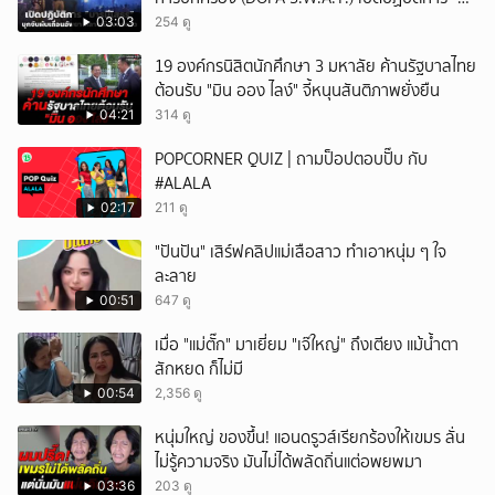
รมีโสธร” บุกจับผับเถื่อนอัพยา กลางเมืองแปดริ้ว
03:03
254 ดู
เปิดถึงเช้า ไร้ใบอนุญาต
19 องค์กรนิสิตนักศึกษา 3 มหาลัย ค้านรัฐบาลไทย
ต้อนรับ "มิน ออง ไลง์" จี้หนุนสันติภาพยั่งยืน
04:21
314 ดู
POPCORNER QUIZ | ถามป็อปตอบปั๊บ กับ
#ALALA
02:17
211 ดู
"ปันปัน" เสิร์ฟคลิปแม่เสือสาว ทำเอาหนุ่ม ๆ ใจ
ละลาย
00:51
647 ดู
เมื่อ "แม่ตั๊ก" มาเยี่ยม "เจ๊ใหญ่" ถึงเตียง แม้น้ำตา
สักหยด ก็ไม่มี
00:54
2,356 ดู
หนุ่มใหญ่ ของขึ้น! แอนดรูวส์เรียกร้องให้เขมร ลั่น
ไม่รู้ความจริง มันไม่ได้พลัดถิ่นแต่อพยพมา
03:36
203 ดู