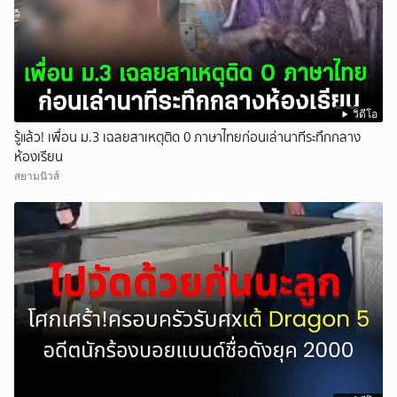
วิดีโอ
รู้แล้ว! เพื่อน ม.3 เฉลยสาเหตุติด 0 ภาษาไทยก่อนเล่านาทีระทึกกลาง
ห้องเรียน
สยามนิวส์