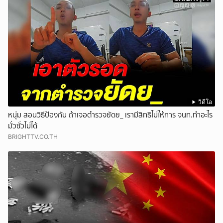
วิดีโอ
หนุ่ม สอนวิธีป้องกัน ถ้าเจอตำรวจยัดย_ เรามีสิทธิไม่ให้การ จนท.ทำอะไร
มั่วซั่วไม่ได้
BRIGHTTV.CO.TH