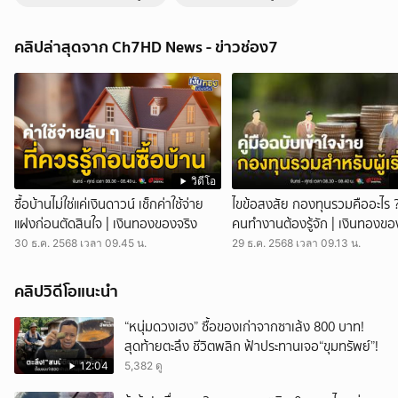
บางด่านไม่มีเลย ชาวกัมพูชากลับประเทศน้อยลง คาดข้ามไปหมดแล้ว |
ข่าวเย็นประเด็นร้อน
คลิปล่าสุดจาก Ch7HD News - ข่าวช่อง7
ข่าวเย็นประเด็นร้อน - แม้สถานการณ์ความตึงเครียดบริเวณชายแดนจะลด
ลง แต่ก็ยังมีชาวกัมพูชาเดินทางกลับบ้าน แต่วันนี้พบว่าน้อยลงอย่างมาก จาก
หลักหมื่นเหลือเพียงหลักพันคน บางด่านไม่มีชาวกมพูชากลับเลย ที่จุดผ่าน
แดนถาวรบ้านแหลม อำเภอโป่งน้ำร้อน จังหวัดจันทบุรี ชาวกัมพูชานับพัน
คนไปรอข้ามแดนกลับบ้าน แต่วันนี้ แตกต่างจากเมื่อวานที่มีหลักหมื่น วันนี้
ลดลงเหลือเพียง 2,000 คน เจ้าหน้าที่ประเมินว่า อาจเพราะก่อนหน้านี้เดิน
ทางกลับไปเป็นจำนวนมากแล้วทำให้เบาบางลง หรืออาจเห็นข่าวว่า ที่จุดนี้มี
ชาวกัมพูชารอข้ามแดนหนาแน่น จึงไปที่จุดอื่นแทน เช่นเดียวกับด่านอื่น ๆ
วิดีโอ
อย่าง จุดผ่านแดนถาวรบ้านผักกาด พบชาวกัมพูชาทยอยเดินทางกลับไม่เกิน
ซื้อบ้านไม่ใช่แค่เงินดาวน์ เช็กค่าใช้จ่าย
ไขข้อสงสัย กองทุนรวมคืออะไร 
2,000 คนเช่นกัน แต่ที่ด่านถาวรบ้านคลองลึก อำเภออรัญประเทศ จังหวัด
แฝงก่อนตัดสินใจ | เงินทองของจริง
คนทำงานต้องรู้จัก | เงินทองขอ
สระแก้ว วันนี้ต่างจากเมื่อวาน ไม่มีชาวกัมพูชาเดินทางกลับแม่แต่คนเดียว
30 ธ.ค. 2568 เวลา 09.45 น.
29 ธ.ค. 2568 เวลา 09.13 น.
ทำให้บรรยากาศที่หน้าด่านเงียบมาก ซึ่งโดยปกติบริเวณหน้าด่านคลองลึก
จะมีแรงงานชาวกัมพูชาจำนวนมาก ไปนั่งรอเพื่อข้ามแดนกลับประเทศ หรือ
บางส่วนรอรับการผลักดันกลับ ส่วนสาเหตุคาดว่า มาจากที่เมื่อวานนี้ เจ้า
คลิปวิดีโอแนะนำ
หน้าที่ใช้เวลาผลักดันชาวกัมพูชากลับประเทศนานถึง 3 ชั่วโมง มีชาว
กัมพูชาจำนวนมากเดินทางกลับ ทำให้ไม่มีผู้ที่ตกค้าง หรือรอข้ามแดน เดิน
“หนุ่มดวงเฮง” ซื้อของเก่าจากซาเล้ง 800 บาท!
ทางข้ามแดนไปจนหมดแล้ว กดติดตามช่อง CH7HD News ได้ที่ :
สุดท้ายตะลึง ชีวิตพลิก ฟ้าประทานเจอ“ขุมทรัพย์”!
https://cutt.ly/YTch7hdnews ติดตามข่าวสารเพิ่มเติมได้ที่ :
12:04
5,382 ดู
https://news.ch7.com #ข่าวเย็นประเด็นร้อน #ข่าวช่อง7
#CH7HDNEWS ติดตาม CH7HD News และ TERO Digital ได้ที่ :