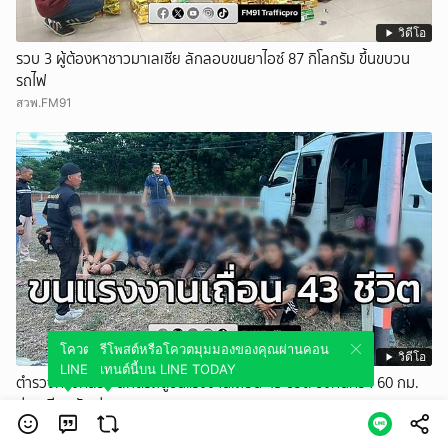
วิดีโอ
รวบ 3 ผู้ต้องหาชาวมาเลเซีย ลักลอบขนยาไอซ์ 87 กิโลกรัม ขึ้นขบวน
รถไฟ
สวพ.FM91
โควตมุมมองของคุณผ่านคอนเทนต์นี้บน
รีโพสต์หรือโควตมุมมองของคุณผ่านคอน
วิดีโอ
LINE TODAY
เทนต์นี้บน LINE TODAY
ตำรวจทางหลวง สกัดรถตู้ขนแรงงานเถื่อน 43 ชีวิต ซิ่งหนีกว่า 60 กม.
ก่อนเสียหลักพุ่งเกาะกลางถนน
สวพ.FM91