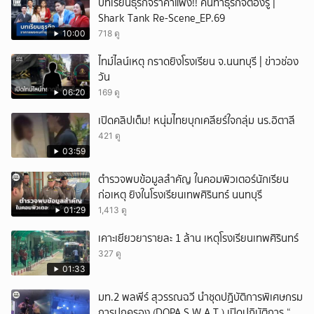
บทเรียนธุรกิจราคาแพง!! คนทำธุรกิจต้องรู้ |
Shark Tank Re-Scene_EP.69
10:00
718 ดู
ไทม์ไลน์เหตุ กราดยิงโรงเรียน จ.นนทบุรี | ข่าวช่อง
วัน
06:20
169 ดู
เปิดคลิปเต็ม! หนุ่มไทยบุกเคลียร์ใจกลุ่ม นร.อิตาลี
421 ดู
03:59
ตำรวจพบข้อมูลสำคัญ ในคอมพิวเตอร์นักเรียน
ก่อเหตุ ยิงในโรงเรียนเทพศิรินทร์ นนทบุรี
01:29
1,413 ดู
เคาะเยียวยารายละ 1 ล้าน เหตุโรงเรียนเทพศิรินทร์
327 ดู
01:33
มท.2 พลพีร์ สุวรรณฉวี นำชุดปฏิบัติการพิเศษกรม
การปกครอง (DOPA S.W.A.T.) เปิดปฏิบัติการ “บา