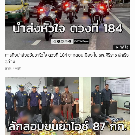
วิดีโอ
ภารกิจนำส่งอวัยวะหัวใจ ดวงที่ 184 จากดอนเมือง ไป รพ.ศิริราช สำเร็จ
ลุล่วง
สวพ.FM91