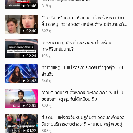
01:46
318 ดู
ั่"จิน จรินทร์" เดือดจัด! อย่ามาเสือxเรื่องชาวบ้าน
ลั่น ด่าหนู (กวาง รติชา) เหมือนด่าพี่ อย่ามายุ่งกับ
คนของผม จบ!!!
02:49
607 ดู
บรรยากาศญาติรับร่างงรองผอ.โรงเรียน
เทพศิรินทร์นนทบุรี
02:24
196 ดู
ทั่วโลกแห่ดู! "เนเน่ รอยัล" ยอดชมล่าสุดพุ่ง 129
ล้านวิว
01:42
549 ดู
"กานต์ ทศน" รับตั้งหลักเยอะหลังเลิก "แพมมี่" ไม่
ขอลงสาเหตุ คุยกันได้เหมือนเดิม
02:53
323 ดู
สืบ ตม.1 แฝงตัวจับหนุ่มยูกันดา อดีตนักฟุตบอล
รับขายบริการชายต่างชาติ ผ่านแอปหาคู่ พบอยู่
เกินกำหนดอนุญาต
01:22
308 ดู