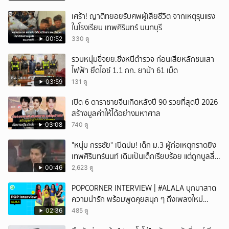
เศร้า! ญาติทยอยรับศพผู้เสียชีวิต จากเหตุรุนแรง
ในโรงเรียน เทพศิรินทร์ นนทบุรี
00:52
330 ดู
รวบหนุ่มขี่จยย.ซิ่งหนีตำรวจ ก่อนเสียหลักชนเสา
ไฟฟ้า ยึดไอซ์ 1.1 กก. ยาบ้า 61 เม็ด
03:59
131 ดู
เปิด 6 ดาราชายจีนเกิดหลังปี 90 รวยที่สุดปี 2026
สร้างมูลค่าให้ได้อย่างมหาศาล
03:08
740 ดู
"หนุ่ม กรรชัย" เปิดปม! เด็ก ม.3 ผู้ก่อเหตุกราดยิง
เทพศิรินทร์นนท์ เดิมเป็นเด็กเรียบร้อย แต่ถูกบูลลี่
หนัก คาดแรงกดดันสะสมกลายเป็นแรงแค้น จนก่อ
00:46
2,623 ดู
เหตุสลด
POPCORNER INTERVIEW | #ALALA บุกมาสาด
ความน่ารัก พร้อมพูดคุยสนุก ๆ ถึงเพลงใหม่
'ON&OFF'
02:36
485 ดู