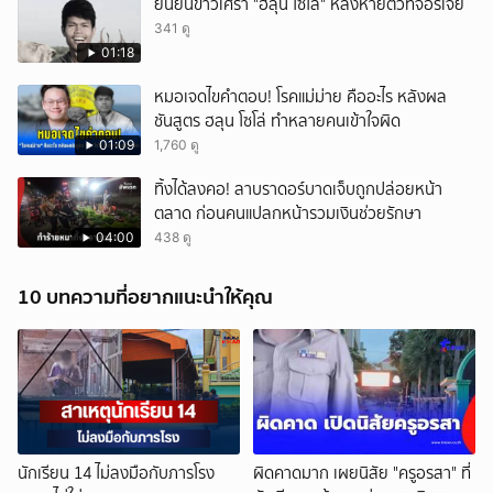
ยืนยันข่าวเศร้า "ฮลุน โซโล่" หลังหายตัวที่จอร์เจีย
341 ดู
01:18
หมอเจดไขคำตอบ! โรคแม่ม่าย คืออะไร หลังผล
ชันสูตร ฮลุน โซโล่ ทำหลายคนเข้าใจผิด
01:09
1,760 ดู
ทิ้งได้ลงคอ! ลาบราดอร์บาดเจ็บถูกปล่อยหน้า
ตลาด ก่อนคนแปลกหน้ารวมเงินช่วยรักษา
04:00
438 ดู
10 บทความที่อยากแนะนำให้คุณ
นักเรียน 14 ไม่ลงมือกับภารโรง
ผิดคาดมาก เผยนิสัย "ครูอรสา" ที่