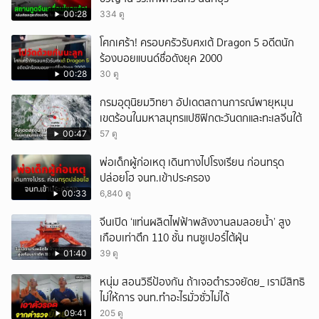
00:28
334 ดู
โศกเศร้า! ครอบครัวรับศxเต้ Dragon 5 อดีตนัก
ร้องบอยแบนด์ชื่อดังยุค 2000
00:28
30 ดู
กรมอุตุนิยมวิทยา อัปเดตสถานการณ์พายุหมุน
เขตร้อนในมหาสมุทรแปซิฟิกตะวันตกและทะเลจีนใต้
00:47
57 ดู
พ่อเด็กผู้ก่อเหตุ เดินทางไปโรงเรียน ก่อนทรุด
ปล่อยโฮ จนท.เข้าประครอง
00:33
6,840 ดู
จีนเปิด ‘แท่นผลิตไฟฟ้าพลังงานลมลอยน้ำ’ สูง
เกือบเท่าตึก 110 ชั้น ทนซูเปอร์ไต้ฝุ่น
01:40
39 ดู
หนุ่ม สอนวิธีป้องกัน ถ้าเจอตำรวจยัดย_ เรามีสิทธิ
ไม่ให้การ จนท.ทำอะไรมั่วซั่วไม่ได้
09:41
205 ดู