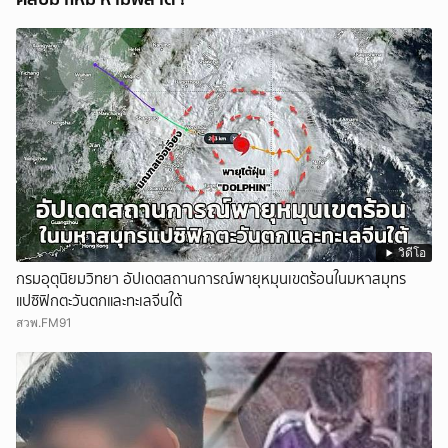
วิดีโอ
กรมอุตุนิยมวิทยา อัปเดตสถานการณ์พายุหมุนเขตร้อนในมหาสมุทร
แปซิฟิกตะวันตกและทะเลจีนใต้
สวพ.FM91