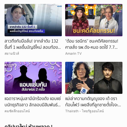
สาวถึงกับมือสั่น! จากลำดับ 132
“ต้อม รชนีกร” ชนะคดีศัลยกรรม!
ขึ้นที่ 1 ผลขึ้นบัญชีใหม่ สอบท้อง
ศาลสั่ง รพ.ดัง-หมอ ชดใช้ 7.7
ถิ่น
ล้าน
สยามนิวส์
Amarin TV
แฉดาราหนุ่มสามีนักร้องดัง แอบแซ่
แม่เล่าความกตัญญูของ เต้ ดรา
บนักธุรกิจสาว ลักลอบมีสัมพันธ์
ก้อนไฟว์ เผยสิ่งที่ลูกชายตั้งใจจะทำ
สัปดาห์ละ 2 ครั้ง
แต่ต้องมาจากไปก่อน
คมชัดลึกออนไลน์
Thairath - ไทยรัฐออนไลน์
คลิปมาใหม่ ห้ามพลาด !