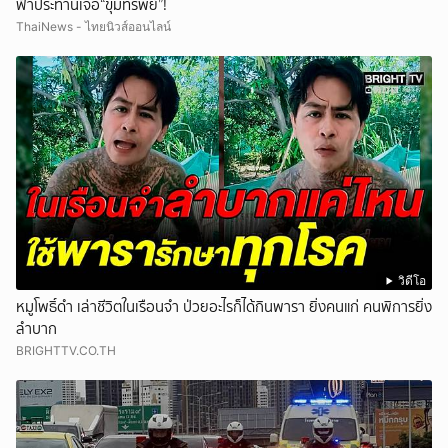
ฟ้าประทานเจอ“ขุมทรัพย์”!
ThaiNews - ไทยนิวส์ออนไลน์
วิดีโอ
หมูโพธิ์ดำ เล่าชีวิตในเรือนจำ ป่วยอะไรก็ได้กินพารา ยิ่งคนแก่ คนพิการยิ่ง
ลำบาก
BRIGHTTV.CO.TH