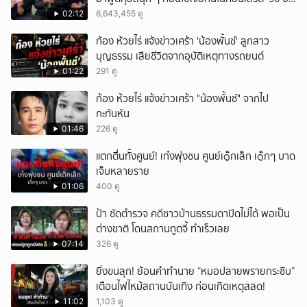
LOSO นานเท่าไรก็รอ'
ยกเลิก
02:12
6,643,455 ดู
ก้อง ห้วยไร่ แจ้งข่าวเศร้า 'น้องพั้นช์' ลูกสาว
บุญธรรม เสียชีวิตจากอุบัติเหตุทางรถยนต์
01:22
291 ดู
ก้อง ห้วยไร่ แจ้งข่าวเศร้า "น้องพั้นช์" จากไป
กะทันหัน
01:46
226 ดู
แตกตื่นทั้งศูนย์! เก๋งพุ่งชน ศูนย์เ๑็กเล็ก เ๑็กๆ บาด
เจ็บหลายราย
01:06
400 ดู
ป้า ซัดตำรวจ คดีชาวบ้านธรรมดาปิดไม่ได้ พอเป็น
ต่างชาติ โดนสถานทูตจี้ ทำเร็วเลย
07:14
326 ดู
ยิ่งขนลุก! ย้อนคำทำนาย “หมอปลายพรายกระซิบ”
เตือนไฟไหม้สถานบันเทิง ก่อนเกิดเหตุสลด!
11:02
1,103 ดู