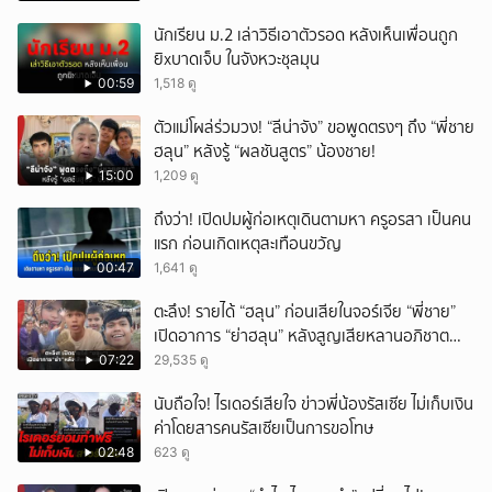
นักเรียน ม.2 เล่าวิธีเอาตัวรอด หลังเห็นเพื่อนถูก
ยิxบาดเจ็บ ในจังหวะชุลมุน
00:59
1,518 ดู
ตัวแม่โผล่ร่วมวง! “ลีน่าจัง” ขอพูดตรงๆ ถึง “พี่ชาย
ฮลุน” หลังรู้ “ผลชันสูตร” น้องชาย!
15:00
1,209 ดู
ถึงว่า! เปิดปมผู้ก่อเหตุเดินตามหา ครูอรสา เป็นคน
แรก ก่อนเกิดเหตุสะเทือนขวัญ
00:47
1,641 ดู
ตะลึง! รายได้ “ฮลุน” ก่อนเสียในจอร์เจีย “พี่ชาย”
เปิดอาการ “ย่าฮลุน” หลังสูญเสียหลานอภิชาต
บุตร!
07:22
29,535 ดู
นับถือใจ! ไรเดอร์เสียใจ ข่าวพี่น้องรัสเซีย ไม่เก็บเงิน
ค่าโดยสารคนรัสเซียเป็นการขอโทษ
02:48
623 ดู