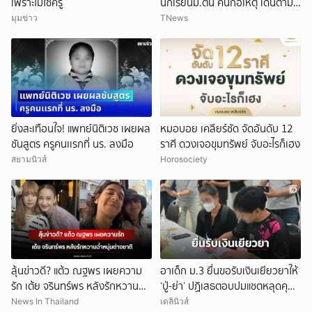
เพราะไม่ใช่ครู
นักเรียนม.ต้น คนก่อเหตุ เดินตาม
หา
มุมข่าว
TNews
ยิ่งสะเทือนใจ! แพทย์นิติเวช เผยผล
หมอบอย เคลียร์ชัด จัดอันดับ 12
ชันสูตร ครูคนเเรกที่ นร. ลงมือ
ราศี ดวงเจอขุมทรัพย์ จับอะไรก็เฮง
สยามนิวส์
Horosociety
ลุ้นข่าวดี? แต้ว ณฐพร เผยความ
อาเด็ก ม.3 ยื่นขอรับเงินเยียวยาให้
รัก เต้ย จรินทร์พร หลังรักหวานฉ่ำ
‘ปู่-ย่า’ ปฏิเสธตอบปมแชตหลุดคุย
หนุ่มต่างชาติ
แม่ ‘ถูกกลั่นแกล้ง’
News In Thailand
เดลินิวส์