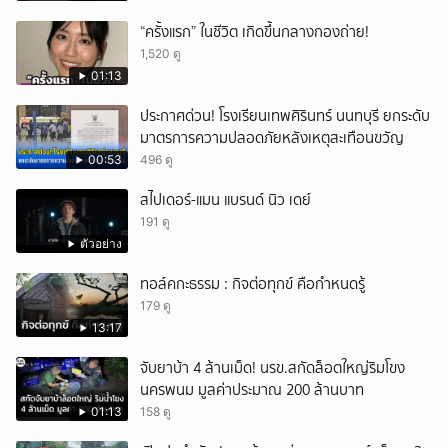
“ครั้งแรก” ในชีวิต เกิดขึ้นกลางกองถ่าย!
1,520 ดู
01:13
ประกาศด่วน! โรงเรียนเทพศิรินทร์ นนทบุรี ยกระดับ
มาตรการความปลอดภัยหลังเหตุสะเทือนขวัญ
00:53
496 ดู
สไปเดอร์-แมน แบรนด์ นิว เดย์
191 ดู
ตัวอย่าง
ทอล์คกะธรรม : กิจต่อทุกข์ คือกำหนดรู้
179 ดู
13:17
จับยาบ้า 4 ล้านเม็ด! นรข.สกัดล็อตใหญ่ริมโขง
นครพนม มูลค่าประมาณ 200 ล้านบาท
01:13
158 ดู