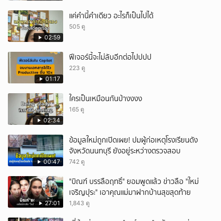
แค่คำนี้คำเดียว อะไรก็เป็นไปได้
505 ดู
02:59
ฟีเจอร์นี้จะไม่ลับอีกต่อไปปปป
223 ดู
01:17
ใครเป็นเหมือนกันบ้างงงง
165 ดู
02:34
ข้อมูลใหม่ถูกเปิดเผย! ปมผู้ก่อเหตุโรงเรียนดัง
จังหวัดนนทบุรี ยังอยู่ระหว่างตรวจสอบ
00:47
742 ดู
"บิณฑ์ บรรลือฤทธิ์" ยอมพูดแล้ว ข่าวลือ "ใหม่
เจริญปุระ" เอาคุณแม่มาฝากบ้านสุขสุดท้าย
27:01
1,843 ดู