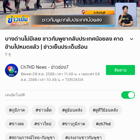
บางด่านไม่มีเลย ชาวกัมพูชากลับประเทศน้อยลง คาด
ข้ามไปหมดแล้ว | ข่าวเย็นประเด็นร้อน
0 ดู
Ch7HD News - ข่าวช่อง7
ติดตาม
อัพเดต 08 ส.ค. 2568 เวลา 11.48 น. • เผยแพร่ 08
ส.ค. 2568 เวลา 10.48 น. • TEROASIA
เล่นอัตโนมัติ
#ภูมิภาค
#ข่าวเด็ด
#ดูย้อนหลัง
#ดูทีวีย้อนหลัง
#ข่าวสด
#ข่าวใหม่
#ข่าวภูมิภาค
#ch7hd
#สถานการณ์ไทย-กัมพูชา
#แรงงานชาวกัมพูชา