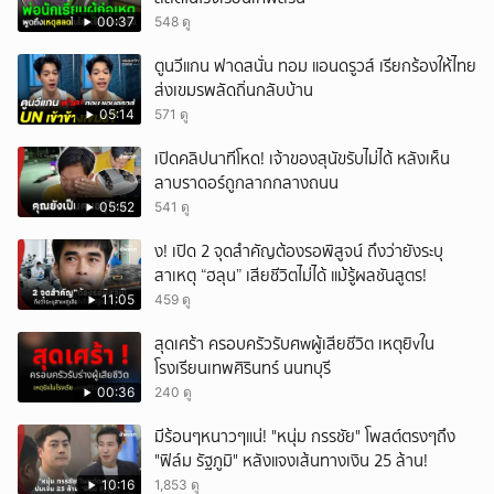
00:37
548 ดู
ตูนวีแกน ฟาดสนั่น ทอม แอนดรูวส์ เรียกร้องให้ไทย
ส่งเขมรพลัดถิ่นกลับบ้าน
05:14
571 ดู
เปิดคลิปนาทีโหด! เจ้าของสุนัขรับไม่ได้ หลังเห็น
ลาบราดอร์ถูกลากกลางถนน
05:52
541 ดู
ึ้ง! เปิด 2 จุดสำคัญต้องรอพิสูจน์ ถึงว่ายังระบุ
สาเหตุ “ฮลุน” เสียชีวิตไม่ได้ แม้รู้ผลชันสูตร!
11:05
459 ดู
สุดเศร้า ครอบครัวรับศwผู้เสียชีวิต เหตุยิvใน
โรงเรียนเทพศิรินทร์ นนทบุรี
00:36
240 ดู
มีร้อนๆหนาวๆแน่! "หนุ่ม กรรชัย" โพสต์ตรงๆถึง
"ฟิล์ม รัฐภูมิ" หลังแจงเส้นทางเงิน 25 ล้าน!
10:16
1,853 ดู