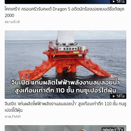
วิดีโอ
โศกเศร้า! ครอบครัวรับศxเต้ Dragon 5 อดีตนักร้องบอยแบนด์ชื่อดังยุค
2000
สยามนิวส์
วิดีโอ
จีนเปิด ‘แท่นผลิตไฟฟ้าพลังงานลมลอยน้ำ’ สูงเกือบเท่าตึก 110 ชั้น ทนซู
เปอร์ไต้ฝุ่น
สวพ.FM91