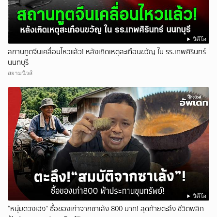
วิดีโอ
สถานทูตจีนเคลื่อนไหวแล้ว! หลังเกิดเหตุสะเทือนขวัญ ใน รร.เทพศิรินทร์
นนทบุรี
สยามนิวส์
วิดีโอ
“หนุ่มดวงเฮง” ซื้อของเก่าจากซาเล้ง 800 บาท! สุดท้ายตะลึง ชีวิตพลิก