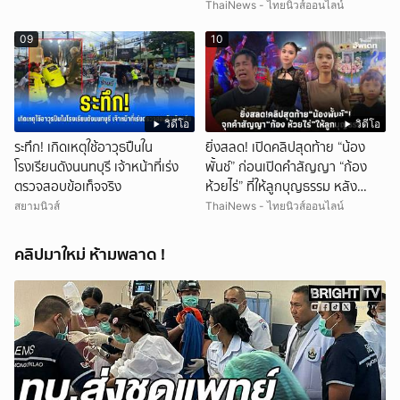
รถเคลื่อนร่าง!
ThaiNews - ไทยนิวส์ออนไลน์
09
10
วิดีโอ
วิดีโอ
ระทึก! เกิดเหตุใช้อาวุธปืuใน
ยิ่งสลด! เปิดคลิปสุดท้าย “น้อง
โรงเรียนดังนนทบุรี เจ้าหน้าที่เร่ง
พั้นช์” ก่อนเปิดคำสัญญา “ก้อง
ตรวจสอบข้อเท็จจริง
ห้วยไร่” ที่ให้ลูกบุญธรรม หลัง
ลาโลก!
สยามนิวส์
ThaiNews - ไทยนิวส์ออนไลน์
คลิปมาใหม่ ห้ามพลาด !