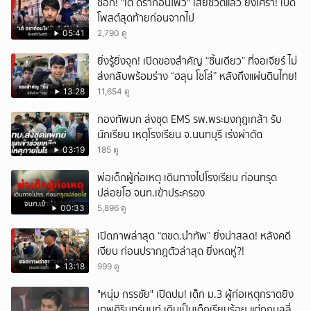
ช็อก! "เต้ ดราก้อนไฟว์" เสียชีวิตแล้ว ยิ่งเศร้า! เปิด
และอุปกรณ์อื่น ๆ ที่เกี่ยวข้อง อีก 50 รายการ ไปตรวจสอบ ว่าเข้าข่ายผิด
โพสต์สุดท้ายก่อนจากไป
กฎหมายหรือไม่ ทีมข่าวลงพื้นที่ตรวจสอบ พบว่าภายในโรงงานมีคนงาน 3
05:41
2,790 ดู
คน กำลังเก็บข้าวของ จึงไปสอบถามข้อมูลทราบว่า บริษัทนี้มาเช่าอาคาร
ประกอบธุรกิจเกี่ยวกับโดรน นาน 2 ปี วันนี้ไม่มีพนักงานเข้ามาทำงาน และ
ยิ่งรู้ยิ่งจุก! เปิดของสำคัญ “ชิ้นเดียว” ที่จอเจียร์ ไม่
ตนก็ไม่ทราบว่าทางผู้บริหารของบริษัทจะเอาอย่างไรต่อ พร้อมปฏิเสธว่า
ส่งกลับพร้อมร่าง “ฮลุน โซโล่” หลังถึงแผ่นดินไทย!
บริษัทนี้ไม่ได้เป็นสายลับของประเทศกัมพูชาตามที่หลายคนเข้าใจ เพราะยัง
เคยส่งวิทยากรไปให้ความรู้เรื่องการใช้โดรนกับทหาร ส่วนชาวบ้านใกล้เคียง
13:28
11,654 ดู
ให้ข้อมูลว่า ปกติจะเห็นคนงานประมาณ 50-60 คน เวลาพักก็จะแวะมาซื้อ
กองทัพบก ส่งชุด EMS รพ.พระมงกุฎเกล้า รับ
ของที่ร้านค้าของตนบ่อยครั้ง คนงานส่วนใหญ่พูดภาษาไทย แต่ก็มีบางคน
พูดภาษาอังกฤษ แต่ตนเองก็ไม่ทราบว่าเป็นคนสัญชาติอะไร คุณป้า บอกว่า
นักเรียน เหตุโรงเรียน จ.นนทบุรี เร่งผ่าตัด
เมื่อถามพนักงานว่าบริษัทนี้ประกอบกิจการอะไร พนักงานก็อ้ำอึ้งไม่ยอมบอก
03:19
185 ดู
กระทั่งหลานสาวเล่าให้ฟังว่าขับรถผ่านมาเห็นพนักงานประกอบโดรน และมี
กล้องมาถ่ายทำ จึงมาทราบในภายหลังว่าเป็นบริษัทเกี่ยวกับโดรน กดติดตาม
พ่อเด็กผู้ก่อเหตุ เดินทางไปโรงเรียน ก่อนทรุด
ช่อง CH7HD News ได้ที่ : https://cutt.ly/YTch7hdnews ติดตาม
ปล่อยโฮ จนท.เข้าประครอง
ข่าวสารเพิ่มเติมได้ที่ : https://news.ch7.com #ข่าวเย็นประเด็นร้อน
00:33
5,896 ดู
#ข่าวช่อง7 #CH7HDNEWS ติดตาม CH7HD News และ TERO Digital
ได้ที่ : https://linktr.ee/ch7hdnews_tero
เปิดภาพล่าสุด “ตชด.นำทัพ” ยิ่งน่าสลด! หลังคดี
เงียบ ก่อนปรากฎตัวล่าสุด ยิ่งหดหู่?!
13:18
999 ดู
"หนุ่ม กรรชัย" เปิดปม! เด็ก ม.3 ผู้ก่อเหตุกราดยิง
เทพศิรินทร์นนท์ เดิมเป็นเด็กเรียบร้อย แต่ถูกบูลลี่