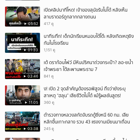
หวั่นไหว
เปิดคลิปนาทีโหด! เจ้าของสุนัขรับไม่ได้ หลังเห็น
ลาบราดอร์ถูกลากกลางถนน
05:52
417 ดู
นาทีระทึก! เด็กนักเรียนหมอบใต้โต๊ะ หลังเกิดเหตุยิง
กันในโรงเรียน
01:33
1,151 ดู
เต้ ดราก้อนไฟว์ มีหินปริศนาถ่วงกระเป๋า? ลอ-ยน้ำ
เจ้าพระยา ใต้สะพานพระราม 7
03:46
841 ดู
ึ้ง! เปิด 2 จุดสำคัญต้องรอพิสูจน์ ถึงว่ายังระบุ
สาเหตุ “ฮลุน” เสียชีวิตไม่ได้ แม้รู้ผลชันสูตร!
11:05
360 ดู
ตำรวจทางหลวงสกัดจับรถตู้ซิ่งหนี 60 กม. เสีย
หลักขึ้นเกาะกลาง รวบ 43 แรงงานเมียนมาเถื่อน
03:38
245 ดู