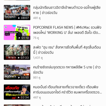
กลุ่มนักเรียนชาวอิตาลีเข้าพบตำรวจ-ขอโทษผู้เสีย
หาย | ข่าวช่องวัน
08:07
481 ดู
POPCORNER FLASH NEWS | #MicMac ชวนฟัง
เพลงใหม่ 'WORKING U' ลั่น! เพลงดี ฮีลใจ เปิด
ฟังได้ทุกสถานการณ์
01:10
75 ดู
สะพัด "ฮุน เซน" สั่งทหารยึดคืนพื้นที่ 4จุดสิ้นเดือน
นี้ | ข่าวช่องวัน
07:33
1,431 ดู
คนร้ายยิงถล่มจุดตรวจ ทหารพลีชีพ 5 นาย | ข่าว
ช่องวัน
05:50
951 ดู
หมอเบ็นซ์ เตือนภัยสายเที่ยวฉายเดี่ยว เตือนพิษ
คาร์บอนมอนอกไซด์ คร่าชีวิต แนะพกเครื่องตรวจ
วัดติดตัว
02:34
467 ดู