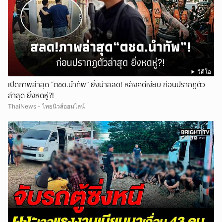
วิดีโอ
เปิดภาพล่าสุด “ตชด.นำทัพ” ยิ่งน่าสลด! หลังคดีเงียบ ก่อนปรากฎตัว
ล่าสุด ยิ่งหดหู่?!
ThaiNews - ไทยนิวส์ออนไลน์