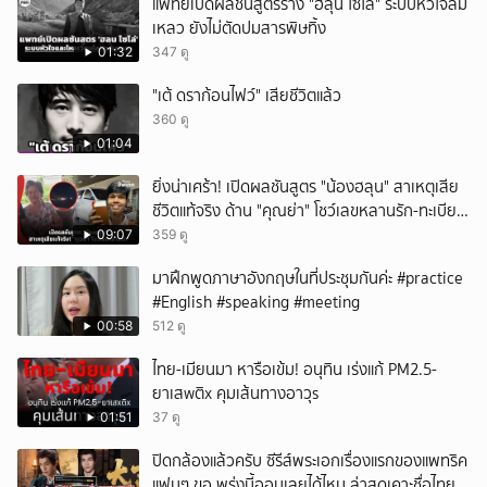
แพทย์เปิดผลชันสูตรร่าง "ฮลุน โซโล่" ระบบหัวใจล้ม
เหลว ยังไม่ตัดปมสารพิษทิ้ง
01:32
347 ดู
"เต้ ดราก้อนไฟว์" เสียชีวิตแล้ว
360 ดู
01:04
ยิ่งน่าเศร้า! เปิดผลชันสูตร "น้องฮลุน" สาเหตุเสีย
ชีวิตแท้จริง ด้าน "คุณย่า" โชว์เลขหลานรัก-ทะเบียน
รถเคลื่อนร่าง!
09:07
359 ดู
มาฝึกพูดภาษาอังกฤษในที่ประชุมกันค่ะ #practice
#English #speaking #meeting
00:58
512 ดู
ไทย-เมียนมา หารือเข้ม! อนุทิน เร่งแก้ PM2.5-
ยาเสwติx คุมเส้นทางอาวุs
01:51
37 ดู
ปิดกล้องแล้วครับ ซีรีส์พระเอกเรื่องแรกของแพทริค
แฟนๆ ขอ พรุ่งนี้ออนเลยได้ไหม ล่าสุดเคาะชื่อไทย