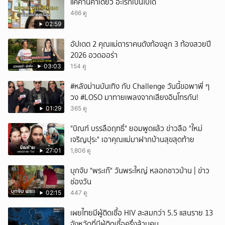
แค่คำนี้คำเดียว อะไรก็เป็นไปได้
466 ดู
02:59
อัปเดต 2 คุณแม่ดาราคนดังท้องลูก 3 ท้องสวยปี
2026 อวดออร่า
03:03
154 ดู
#หลังม่านบันเทิง กับ Challenge วันนี้ขอพาพี่ ๆ
วง #LOSO มาทายเพลงจากเสียงอินโทรกัน!
01:29
365 ดู
"บิณฑ์ บรรลือฤทธิ์" ยอมพูดแล้ว ข่าวลือ "ใหม่
เจริญปุระ" เอาคุณแม่มาฝากบ้านสุขสุดท้าย
27:01
1,806 ดู
บุกจับ "พระเก๊" วันพระใหญ่ หลอกชาวบ้าน | ข่าว
ช่องวัน
02:15
447 ดู
เผยไทยมีผู้ติดเชื้อ HIV สะสมกว่า 5.5 แสนราย 13
จังหวัดที่มีผู้ติดเชื้อครึ่งล้านคน