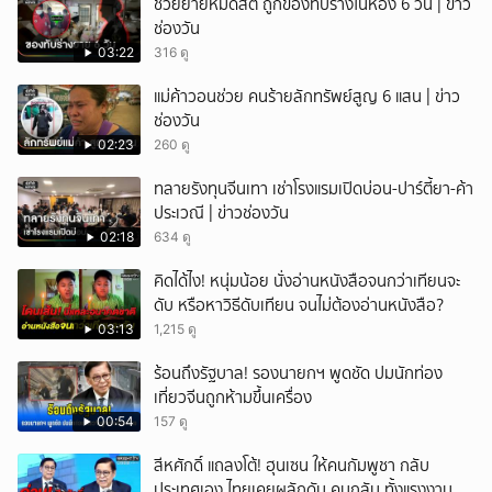
ช่วยยายหมดสติ ถูกของทับร่างในห้อง 6 วัน | ข่าว
ช่องวัน
03:22
316 ดู
แม่ค้าวอนช่วย คนร้ายลักทรัพย์สูญ 6 แสน | ข่าว
ช่องวัน
02:23
260 ดู
ทลายรังทุนจีนเทา เช่าโรงแรมเปิดบ่อน-ปาร์ตี้ยา-ค้า
ประเวณี | ข่าวช่องวัน
02:18
634 ดู
คิดได้ไง! หนุ่มน้อย นั่งอ่านหนังสือจนกว่าเทียนจะ
ดับ หรือหาวิธีดับเทียน จนไม่ต้องอ่านหนังสือ?
03:13
1,215 ดู
ร้อนถึงรัฐบาล! รองนายกฯ พูดชัด ปมนักท่อง
เที่ยวจีนถูกห้ามขึ้นเครื่อง
00:54
157 ดู
สีหศักดิ์ แถลงโต้! ฮุนเซน ให้คนกัมพูชา กลับ
ประเทศเอง ไทยเคยผลักดัน คนกลับ ทั้งแรงงาน