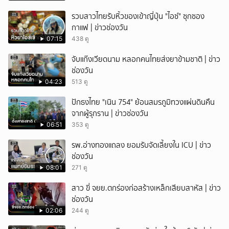
รวบสาวไทยรับหิ้วของเข้าญี่ปุ่น "ไอซ์" ซุกซอง
กาแฟ | ข่าวช่องวัน
07:15
438 ดู
จับแก๊งเวียดนาม หลอกคนไทยส่งยาข้ามชาติ | ข่าว
ช่องวัน
04:23
513 ดู
ปักธงไทย "เนิน 754" ย้อนสมรภูมิทวงแผ่นดินคืน
จากผู้รุกราน | ข่าวช่องวัน
06:51
353 ดู
รพ.อ่างทองแถลง ยอมรับจัดเลี้ยงใน ICU | ข่าว
ช่องวัน
08:01
271 ดู
สาว ขี่ จยย.ตกร่องก่อสร้างเหล็กเสียบสาหัส | ข่าว
ช่องวัน
02:06
244 ดู