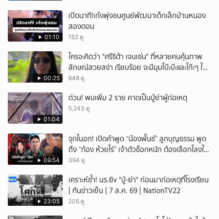
เปิดนาที!เก๋งพุ่งชนศูนย์พัฒนาเด็กเล็กบ้านหนอง
สองตอน
01:10
152 ดู
ใครจะคิดว่า "ศรีริต้า เจนเซ่น" ที่หลายคนคุ้นภาพ
ลักษณ์สวยสง่า เรียบร้อย จะมีมุมโบ๊ะบ๊ะและโก๊ะๆ ให้
ได้อมยิ้มเหมือนกัน งานนี้ทำเอาแฟนๆ ทั้งเอ็นดูทั้ง
00:25
648 ดู
หัวเราะ
ด่วน! พบเพิ่ม 2 ราย คาดเป็นปู่ย่าผู้ก่อเหตุ
5,243 ดู
01:04
จุกในอก! เปิดคำพูด “น้องพั๊นซ์” ลูกบุญธรรม พูด
ถึง “ก้อง ห้วยไร่” เจ้าตัวช็อกหนัก ต้องเลือกโลงให้
ลูก!
09:54
394 ดู
เคราะห์ซ้ำ! นร.ยิv "ปู่-ย่า" ก่อนมาก่อเหตุที่โรงเรียน
| ทันข่าวเย็น | 7 ส.ค. 69 | NationTV22
23:05
205 ดู