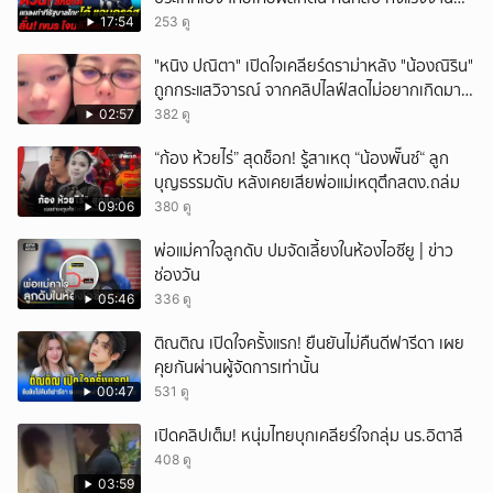
ถูก-ผิดกฎหมาย
ยกเลิก
17:54
253 ดู
"หนิง ปณิตา" เปิดใจเคลียร์ดราม่าหลัง "น้องณิริน"
ถูกกระแสวิจารณ์ จากคลิปไลฟ์สดไม่อยากเกิดมา
หน้าเหมือนพ่อ
02:57
382 ดู
“ก้อง ห้วยไร่” สุดช็อก! รู้สาเหตุ “น้องพั๊นซ์“ ลูก
บุญธรรมดับ หลังเคยเสียพ่อแม่เหตุตึกสตง.ถล่ม
09:06
380 ดู
พ่อแม่คาใจลูกดับ ปมจัดเลี้ยงในห้องไอซียู | ข่าว
ช่องวัน
05:46
336 ดู
ติณติณ เปิดใจครั้งแรก! ยืนยันไม่คืนดีฟารีดา เผย
คุยกันผ่านผู้จัดการเท่านั้น
00:47
531 ดู
เปิดคลิปเต็ม! หนุ่มไทยบุกเคลียร์ใจกลุ่ม นร.อิตาลี
408 ดู
03:59