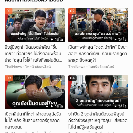
01
02
วิดีโอ
วิดีโอ
ยิ่งรู้ยิ่งจุก! เปิดของสำคัญ “ชิ้น
เปิดภาพล่าสุด “ตชด.นำทัพ” ยิ่งน่า
เดียว” ที่จอเจียร์ ไม่ส่งกลับพร้อม
สลด! หลังคดีเงียบ ก่อนปรากฎตัว
ร่าง “ฮลุน โซโล่” หลังถึงแผ่นดิน
ล่าสุด ยิ่งหดหู่?!
ไทย!
ThaiNews - ไทยนิวส์ออนไลน์
ThaiNews - ไทยนิวส์ออนไลน์
03
04
วิดีโอ
วิดีโอ
เปิดคลิปนาทีโหด! เจ้าของสุนัขรับ
ึ้ง! เปิด 2 จุดสำคัญต้องรอพิสูจน์
ไม่ได้ หลังเห็นลาบราดอร์ถูกลาก
ถึงว่ายังระบุสาเหตุ “ฮลุน” เสียชีวิต
กลางถนน
ไม่ได้ แม้รู้ผลชันสูตร!