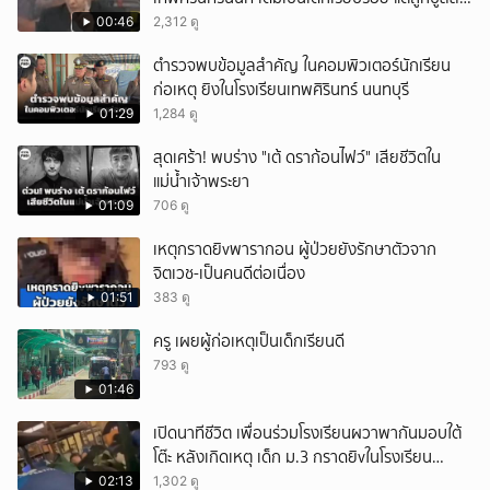
หนัก คาดแรงกดดันสะสมกลายเป็นแรงแค้น จนก่อ
00:46
2,312 ดู
เหตุสลด
ตำรวจพบข้อมูลสำคัญ ในคอมพิวเตอร์นักเรียน
ก่อเหตุ ยิงในโรงเรียนเทพศิรินทร์ นนทบุรี
01:29
1,284 ดู
สุดเศร้า! พบร่าง "เต้ ดราก้อนไฟว์" เสียชีวิตใน
แม่น้ำเจ้าพระยา
01:09
706 ดู
เหตุกราดยิvพารากอน ผู้ป่วยยังรักษาตัวจาก
จิตเวช-เป็นคนดีต่อเนื่อง
01:51
383 ดู
ครู เผยผู้ก่อเหตุเป็นเด็กเรียนดี
793 ดู
01:46
เปิดนาทีชีวิต เพื่อนร่วมโรงเรียนผวาพากันมอบใต้
โต๊ะ หลังเกิดเหตุ เด็ก ม.3 กราดยิvในโรงเรียน
เทพศิรินทร์นนท์ แบบไม่เลือกหน้า เสียงปืนดังสนั่น
02:13
1,302 ดู