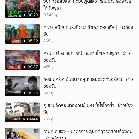
จบทุกข้อสงสัย! ทูตจีนพูดแล้ว กรณีข่าว ส่งอาวุธ
ให้กัมพูชา
00:29
9,540 ดู
ทหารเหยียบทุ่นระเบิด ขาซ้ายขาด-สาหัส | ข่าวช่อง
วัน
05:32
235 ดู
ครบ 1 ปี สถานการณ์ชายแดนไทย-กัมพูชา | ข่าว
ช่องวัน
09:37
455 ดู
"ครอบครัว" ยืนยัน "ฮลุน" เสียชีวิตที่จอร์เจีย | ข่าว
ช่องวัน
09:36
351 ดู
คุมเข้มจัดสอบท้องถิ่นปี 69 เชื่อไร้โกงซ้ำ | ข่าวช่อง
วัน
04:44
786 ดู
"อนุทิน" แจง 7 มาตรการ ลุยคดีทุจริตสอบท้องถิ่น
| ข่าวช่องวัน