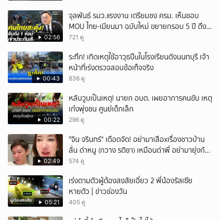
จุลพันธ์ รมว.แรงงาน เตรียมชง ครม. เห็นชอบ
MOU ไทย-เมียนมา ฉบับใหม่ ขยายกรอบ 5 ปี ดึง
แรงงานเข้าระบบ
02:56
721 ดู
ระทึก! เกิดเหตุใช้อาวุธปืuในโรงเรียนดังนนทบุรี เจ้า
หน้าที่เร่งตรวจสอบข้อเท็จจริง
00:43
836 ดู
หลับวูบเป็นเหตุ! นายก อบต. เผยอาการคนขับ เหตุ
เก๋งพุ่งชน ศูนย์เด็กเล็ก
00:22
296 ดู
ั่"จิน จรินทร์" เดือดจัด! อย่ามาเสือxเรื่องชาวบ้าน
ลั่น ด่าหนู (กวาง รติชา) เหมือนด่าพี่ อย่ามายุ่งกับ
คนของผม จบ!!!
02:49
574 ดู
เร่งตามตัวผู้ต้องสงสัยเอี่ยว 2 พี่น้องรัสเซีย
หายตัว | ข่าวช่องวัน
05:21
405 ดู