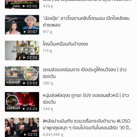
แล้ว
03:00
439 ดู
“น้องปุ้ย” สาวโรงงานคลิปโดเรมอน เปิดใจหลังซบ
ค่ายเพลง
01:07
917 ดู
ใครเป็นเหมือนกันบ้างงงง
115 ดู
02:34
รถเมล์จอดคร่อมราง เปิดประตูให้คนวิ่งลง | ข่าว
ช่องวัน
03:53
380 ดู
หนุ่มส่งพัสดุงง ถูกรถ SUV ถอยชนแล้วหนี | ข่าว
ช่องวัน
03:33
349 ดู
#หลังม่านบันเทิง ชวนวงร็อกระดับตำนาน #LOSO
มาพูดคุยสนุก ๆ ก่อนไปเจอกันในคอนเสิร์ต '30 ปี
LOSO นานเท่าไรก็รอ'
02:12
6,641,494 ดู