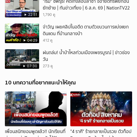
"โรม" ชี้พิรุธ! คดีโกงสอบล่าช้า จี้อายัดทรัพย์ก่อน
ยักย้าย | ทันข่าวเที่ยง | 6 ส.ค. 69 | NationTV22
22:51
1,790 ดู
จ่าวัญ เผยคลิปในอดีต ตามตัวขบวนการแบ่งแยก
ดินแดน ที่บ้านกลางป่า
04:29
412 ดู
ฝนถล่ม! น้ำป่าไหลท่วมเมืองเพชรบูรณ์ | ข่าวช่อง
วัน
07:30
273 ดู
10 บทความที่อยากแนะนำให้คุณ
เพื่อนสนิทยอมพูดแล้ว!! นักเรียนที่
"4 ราศี" ร้ายกลายเป็นรวย ตัวท็อป