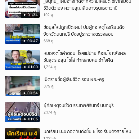
_อนุทิน_ เผยอาจเกิดจากความเครียด ชี้หากไม่จบ
ชีวิตตัวเอง ความสูญเสียอาจรุนแรงกว่านี้
01:34
192 ดู
ข้อมูลใหม่ถูกเปิดเผย! ปมผู้ก่อเหตุโรงเรียนดัง
จังหวัดนนทบุรี ยังอยู่ระหว่างตรวจสอบ
00:47
668 ดู
หมอเจดไขคำตอบ! โรคแม่ม่าย คืออะไร หลังผล
ชันสูตร ฮลุน โซโล่ ทำหลายคนเข้าใจผิด
01:09
1,724 ดู
เปิดรายชื่อผู้เสียชีวิต รอง ผอ.-ครู
379 ดู
00:54
ผู้ก่อเหตุจบชีวิต รร.เทพศิรินทร์ นนทบุรี
2,174 ดู
01:05
นักเรียน ม.4 กอดกันดิ่งชั้น 6 โรงเรียนดังสายไหม
1,225 ดู