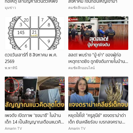
ก่อเหตุ เล่าปัญหาส่วนตัวให้ฟัง
สิงหาคม เงินก้อนใหญ่เข้ามา
มุมข่าว
คมชัดลึกออนไลน์
ดวงวันเสาร์ที่ 8 สิงหาคม พ.ศ.
สลด! พบร่าง "ปู่-ย่า" ของผู้ก่อ
2569
เหตุกราดยิง ถูกยิงดับภายในบ้าน
พัก
พ.พาทินี
คมชัดลึกออนไลน์
เพจดัง เปิดภาพ “ธงนาซี” ในบ้าน
หยุดใส่ไข่! "ครูสุนีย์" แจงดราม่าด่า
เด็ก 14 เป็นสัญญาณเตือนแนวคิด
เด็ก ยันเคลียร์จบ เบรกสงคราม
สุดโต่ง
Gen
Amarin TV
Amarin TV