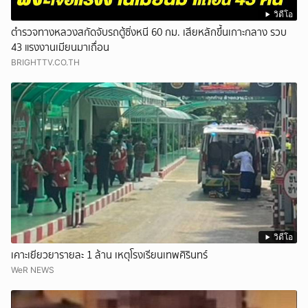
วิดีโอ
ตำรวจทางหลวงสกัดจับรถตู้ซิ่งหนี 60 กม. เสียหลักขึ้นเกาะกลาง รวบ
43 แรงงานเมียนมาเถื่อน
BRIGHTTV.CO.TH
วิดีโอ
เคาะเยียวยารายละ 1 ล้าน เหตุโรงเรียนเทพศิรินทร์
WeR NEWS