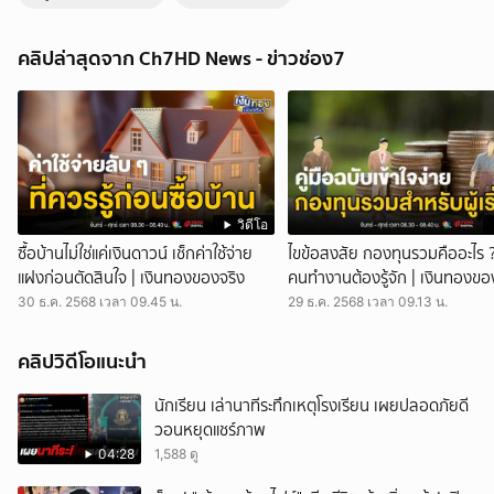
4 คืนแล้ว ชาวบ้านพบโดรนบินต่อเนื่อง คาดมีมากกว่า 100 ลำ | ข่าวเย็น
ประเด็นร้อน
คลิปล่าสุดจาก Ch7HD News - ข่าวช่อง7
ข่าวเย็นประเด็นร้อน - เรื่องของ โดรน ยังคงมีให้เห็นต่อเนื่องกันทุกวัน แตก
ต่างกันแค่พื้นที่ อย่างเมื่อคืนนี้เจอเยอะหน่อยคือที่จังหวัดนครราชสีมา นับ
จากชาวบ้านที่แจ้งข่าวต่อ ๆ กันมา คาดว่าน่าจะมีมากถึงกว่า 100 ลำ เลยที
เดียว 4 คืนแล้ว ที่ชาวบ้านเห็นโดรนบินกลางดึก ในจังหวัดนครราชสีมา
อย่างเมื่อคืนนี้เจอเยอะเลย ในพื้นที่อำเภอปากช่อง รวม ๆ แล้ว 4 คืน นับได้
ไม่ต่ำกว่า 100 ลำ อยากให้เจ้าหน้าที่รัฐ เร่งตามหาคนควบคุมโดรน เอาตัว
ไปดำเนินคดี จะได้ลดความวิตกกังวลของชาวบ้านในพื้นที่ ส่วนที่จังหวัด
ปราจีนบุรี ชาวบ้านยังคงสังเกตเห็นโดรนหลายลำ ในพื้นที่ตำบลเนินหอม
วิดีโอ
อำเภอเมืองปราจีนบุรี บินใกล้กับพื้นที่ความมั่นคงทางทหาร เจ้าหน้าที่ก็
ซื้อบ้านไม่ใช่แค่เงินดาวน์ เช็กค่าใช้จ่าย
ไขข้อสงสัย กองทุนรวมคืออะไร 
พยายามขับรถตามเพื่อค้นหาคนบังคับ ซึ่งก็เหมือนจะรู้ จู่ ๆ โดรนก็ปิดไฟ จน
แฝงก่อนตัดสินใจ | เงินทองของจริง
คนทำงานต้องรู้จัก | เงินทองขอ
คลาดกันไป ส่วนด่านที่ตั้งอยู่ก็ยังไม่พบรถที่มีท่าทีน่าสงสัย ด้วยความที่
30 ธ.ค. 2568 เวลา 09.45 น.
29 ธ.ค. 2568 เวลา 09.13 น.
โดรน ใช้ใบพัดในการบิน ในต่างประเทศ เช่นที่ รัสเซีย ก็มีภาพการป้องกัน
โดรน สร้างความเสียหายด้วยการกางตาข่ายตามที่ต่าง ๆ ซึ่งก็ได้ผล ไทยเรา
ก็เลยใช้วิธีการเดียวกัน เปิดรับบริจาคตาข่ายดักนกจำนวนมาก เพื่อเอาไปติด
คลิปวิดีโอแนะนำ
ตั้งตามจุดต่าง ๆ เพื่อป้องกัน และดักจับ โดรน ซึ่งก็มีโรงงานผลิตตาข่าย มี
ชาวบ้านเอาไปบริจาคไม่ต่ำกว่า 1,000 กิโลกรัมแล้ว ส่วนที่ จังหวัด
นักเรียน เล่านาทีระทึกเหตุโรงเรียน เผยปลอดภัยดี
สมุทรปราการ กสทช.และตำรวจสอบสวนกลาง เข้าตรวจสอบบริษัทเอกชน
วอนหยุดแชร์ภาพ
แห่งหนึ่ง ใน ตำบลแพรกษา ที่ต้องสงสัยเรื่องการลักลอบผลิต โดรน โดยผิด
04:28
1,588 ดู
กฎหมาย ตรวจยึดโดรน 29 เครื่อง, กระเป๋าตรวจจับสัญญาณ, ปืนรบกวน
สัญญาณ, เครื่องรบกวนสัญญาณ, รถตู้สำหรับตรวจจับ และรบกวนสัญญาณ