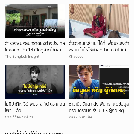
ตำรวจพบคลิปกราดยิงต่างประเทศ
ตั้งวงกินเหล้าเมาได้ที่ เพื่อนรุ่นพี่ด่า
ในคอมฯ เด็ก 14 เปิดดูค้างไว้ตั้งแต่
พ่อแม่ โมโหใช้ผ้าอุดปาก คว้าไม้เท้า
วันที่ 30 ก.ค.
กระหน่ำฟาดเสียชีวิต
The Bangkok Insight
Khaosod
ไม่มีปาฏิหาริย์ พบร่าง “เต้ ดรากอน
ชาวเน็ตจับตา ดัง พันกร เผยข้อมูล
ไฟว์” แล้ว
ครอบครัวนักเรียน ม.3 ผู้ก่อเหตุ
และที่มาอาวุธ
ข่าวเวิร์คพอยท์ 23
KaaZip บันเทิง
คลิปที่กำลังได้รับความนิยม