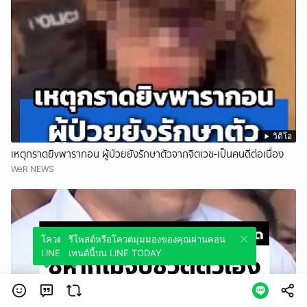
วิดีโอ
เหตุกราดยิvพารากอน ผู้ป่วยยังรักษาตัวจากจิตเวช-เป็นคนดีต่อเนื่อง
WeR NEWS
โควตมุมมองของคุณผ่านคอนเทนต์นี้บน
รีโพสต์หรือโควตมุมมองของคุณผ่านคอน
LINE TODAY
เทนต์นี้บน LINE TODAY