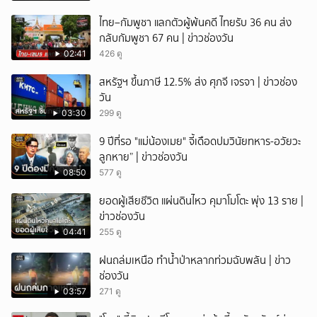
ไทย–กัมพูชา แลกตัวผู้พ้นคดี ไทยรับ 36 คน ส่ง
กลับกัมพูชา 67 คน | ข่าวช่องวัน
02:41
426 ดู
สหรัฐฯ ขึ้นภาษี 12.5% ส่ง ศุภจี เจรจา | ข่าวช่อง
วัน
03:30
299 ดู
9 ปีที่รอ "แม่น้องเมย" จี้เดือดปมวินัยทหาร-อวัยวะ
ลูกหาย” | ข่าวช่องวัน
08:50
577 ดู
ยอดผู้เสียชีวิต แผ่นดินไหว คุมาโมโตะ พุ่ง 13 ราย |
ข่าวช่องวัน
04:41
255 ดู
ฝนถล่มเหนือ ทำน้ำป่าหลากท่วมฉับพลัน | ข่าว
ช่องวัน
03:57
271 ดู