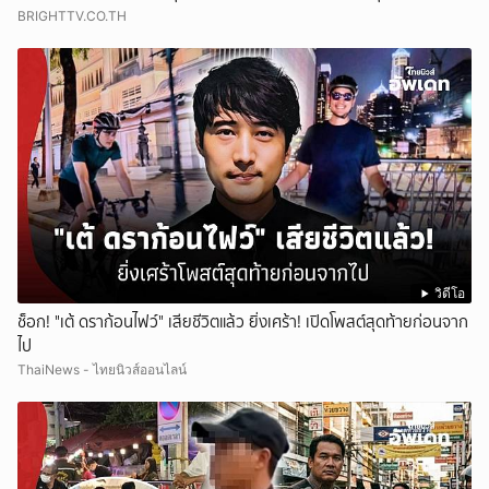
BRIGHTTV.CO.TH
วิดีโอ
ช็อก! "เต้ ดราก้อนไฟว์" เสียชีวิตแล้ว ยิ่งเศร้า! เปิดโพสต์สุดท้ายก่อนจาก
ไป
ThaiNews - ไทยนิวส์ออนไลน์