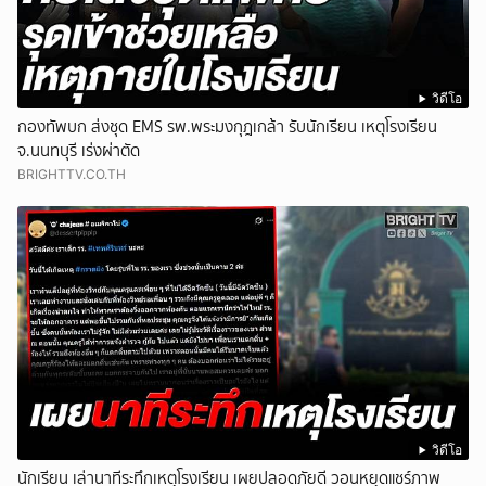
วิดีโอ
กองทัพบก ส่งชุด EMS รพ.พระมงกุฎเกล้า รับนักเรียน เหตุโรงเรียน
จ.นนทบุรี เร่งผ่าตัด
BRIGHTTV.CO.TH
วิดีโอ
นักเรียน เล่านาทีระทึกเหตุโรงเรียน เผยปลอดภัยดี วอนหยุดแชร์ภาพ