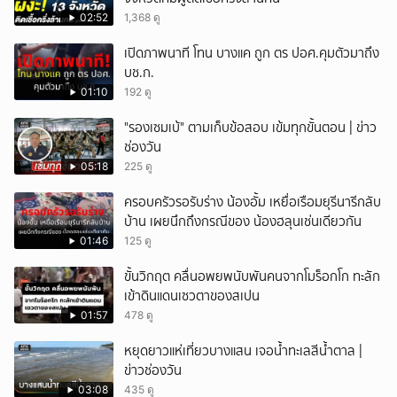
02:52
1,368 ดู
เปิดภาพนาที โทน บางแค ถูก ตร ปอศ.คุมตัวมาถึง
บช.ก.
01:10
192 ดู
"รองเซมเบ้" ตามเก็บข้อสอบ เข้มทุกขั้นตอน | ข่าว
ช่องวัน
05:18
225 ดู
ครอบครัวรอรับร่าง น้องอั้ม เหยื่อเรือมยุรีนารีกลับ
บ้าน เผยนึกถึงกรณีของ น้องฮลุนเช่นเดียวกัน
01:46
125 ดู
ขั้นวิกฤต คลื่นอพยพนับพันคนจากโมร็อกโก ทะลัก
เข้าดินแดนเซวตาของสเปน
01:57
478 ดู
หยุดยาวแห่เที่ยวบางแสน เจอน้ำทะเลสีน้ำตาล |
ข่าวช่องวัน
03:08
435 ดู