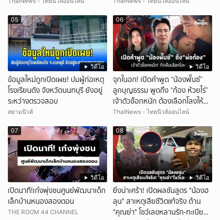
ThaiNews - ไทยนิวส์ออนไลน์
ThaiNews - ไทยนิวส์ออนไลน์
05
06
วิดีโอ
วิดีโอ
ข้อมูลใหม่ถูกเปิดเผย! ปมผู้ก่อเหตุ
จุกในอก! เปิดคำพูด “น้องพั๊นซ์”
โรงเรียนดัง จังหวัดนนทบุรี ยังอยู่
ลูกบุญธรรม พูดถึง “ก้อง ห้วยไร่”
ระหว่างตรวจสอบ
เจ้าตัวช็อกหนัก ต้องเลือกโลงให้
ลูก!
สยามนิวส์
ThaiNews - ไทยนิวส์ออนไลน์
07
08
วิดีโอ
วิดีโอ
เปิดนาที!เก๋งพุ่งชนศูนย์พัฒนาเด็ก
ยิ่งน่าเศร้า! เปิดผลชันสูตร "น้องฮ
เล็กบ้านหนองสองตอน
ลุน" สาเหตุเสียชีวิตแท้จริง ด้าน
"คุณย่า" โชว์เลขหลานรัก-ทะเบียน
THE ROOM 44 CHANNEL