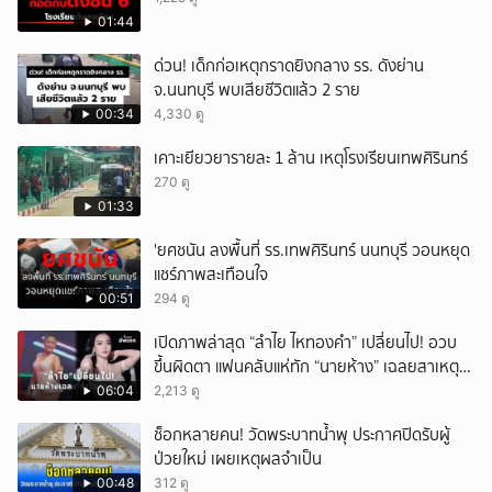
01:44
ด่วน! เด็กก่อเหตุกราดยิงกลาง รร. ดังย่าน
จ.นนทบุรี พบเสียชีวิตแล้ว 2 ราย
00:34
4,330 ดู
เคาะเยียวยารายละ 1 ล้าน เหตุโรงเรียนเทพศิรินทร์
270 ดู
01:33
'ยศชนัน ลงพื้นที่ รร.เทพศิรินทร์ นนทบุรี วอนหยุด
แชร์ภาพสะเทือนใจ
00:51
294 ดู
เปิดภาพล่าสุด “ลำไย ไหทองคำ” เปลี่ยนไป! อวบ
ขึ้นผิดตา แฟนคลับแห่ทัก “นายห้าง” เฉลยสาเหตุ
ชัด!
06:04
2,213 ดู
ช็อกหลายคน! วัดพระบาทน้ำพุ ประกาศปิดรับผู้
ป่วยใหม่ เผยเหตุผลจำเป็น
00:48
312 ดู