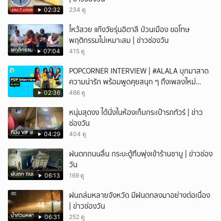
02:32
234 ดู
ไหว้สวย แก๊งวัยรุ่นอิตาลี ป่วนเมือง ขอโทษ
พฤติกรรมไม่เหมาะสม | ข่าวช่องวัน
07:04
415 ดู
POPCORNER INTERVIEW | #ALALA บุกมาสาด
ความน่ารัก พร้อมพูดคุยสนุก ๆ ถึงเพลงใหม่
'ON&OFF'
02:36
466 ดู
หนุ่มสุดงง ได้นั่งในห้องเก็บกระเป๋ารถทัวร์ | ข่าว
ช่องวัน
04:29
404 ดู
ฝนตกถนนลื่น กระบะตู้ทึบพุ่งเข้าร้านชาบู | ข่าวช่อง
วัน
06:13
169 ดู
ฝนถล่มหลายจังหวัด มีฝนตกลงมาอย่างต่อเนื่อง
| ข่าวช่องวัน
06:31
252 ดู