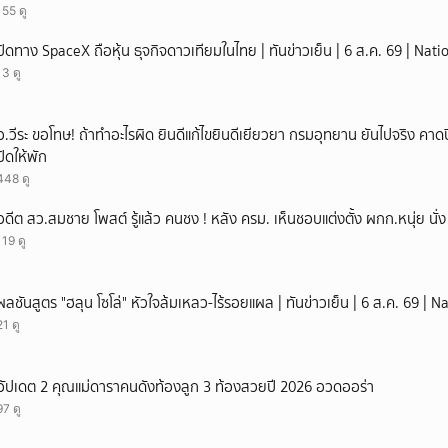
155 ดู
ปิดทาง SpaceX ถือหุ้น ธุจกิจดาวเทียมในไทย | ทันข่าวเย็น | 6 ส.ค. 69 | Nat
13 ดู
อ.วีระ ขอโทษ! ถ้าทำอะไรผิด ยินดีแก้ไขยินดีเยียวยา กรมอุทยาน ยันไปจริง คาดป
ปิดให้พัก
448 ดู
อดีต สว.สมชาย โพสต์ รู้แล้ว คนชง ! หลัง ครม. เห็นชอบแต่งตั้ง ผกก.หนุ่ย นั
119 ดู
ผลชันสูตร "ฮลุน โซโล่" หัวใจล้มเหลว-ไร้รอยแผล | ทันข่าวเย็น | 6 ส.ค. 69 | 
21 ดู
อัปเดต 2 คุณแม่ดาราคนดังท้องลูก 3 ท้องสวยปี 2026 อวดออร่า
97 ดู