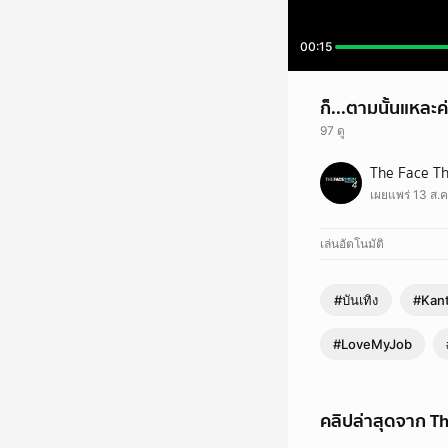
00:15
ก็...ตามนั้นแหละค
97 ดู
ก็…ตามนั้นแหละค่ะ 🙂
The Face Th
#TheFaceThailand6 
เผยแพร่ 13 ส.ค
#TeamAnntonia #Te
#LoveMyJob #บันเทิง
เล่นอัตโนมัติ
#บันเทิง
#Kan
#LoveMyJob
คลิปล่าสุดจาก T