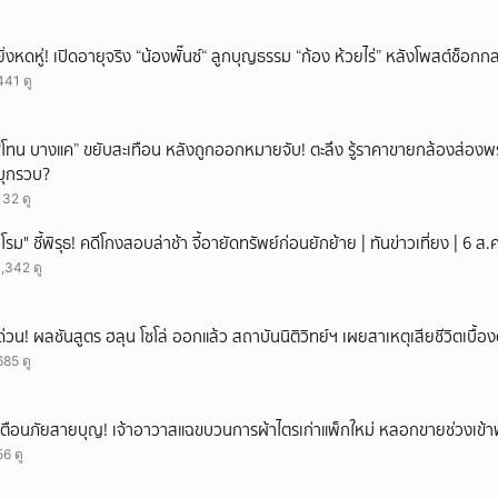
ยิ่งหดหู่! เปิดอายุจริง “น้องพั๊นซ์“ ลูกบุญธรรม “ก้อง ห้วยไร่” หลังโพสต์ช็อ
441 ดู
“โทน บางแค” ขยับสะเทือน หลังถูกออกหมายจับ! ตะลึง รู้ราคาขายกล้องส่องพ
บุกรวบ?
132 ดู
"โรม" ชี้พิรุธ! คดีโกงสอบล่าช้า จี้อายัดทรัพย์ก่อนยักย้าย | ทันข่าวเที่ยง | 6 
1,342 ดู
ด่วน! ผลชันสูตร ฮลุน โซโล่ ออกแล้ว สถาบันนิติวิทย์ฯ เผยสาเหตุเสียชีวิตเบื้อง
685 ดู
เตือนภัยสายบุญ! เจ้าอาวาสแฉขบวนการผ้าไตรเก่าแพ็กใหม่ หลอกขายช่วงเข้
56 ดู