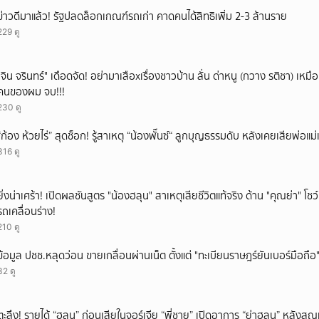
ยกเลิก
ข่าวดีมาแล้ว! รัฐปลดล็อกเกณฑ์รถเก่า คาดคนได้สิทธิเพิ่ม 2-3 ล้านราย
229 ดู
ั่"จิน จรินทร์" เดือดจัด! อย่ามาเสือxเรื่องชาวบ้าน ลั่น ด่าหนู (กวาง รติชา) เหมือ
คนของผม จบ!!!
230 ดู
“ก้อง ห้วยไร่” สุดช็อก! รู้สาเหตุ “น้องพั๊นซ์“ ลูกบุญธรรมดับ หลังเคยเสียพ่อแ
316 ดู
ยิ่งน่าเศร้า! เปิดผลชันสูตร "น้องฮลุน" สาเหตุเสียชีวิตแท้จริง ด้าน "คุณย่า" โ
รถเคลื่อนร่าง!
210 ดู
ข้อมูล ปชช.หลุดว่อน ขายเกลื่อนผ่านเน็ต ตั้งแต่ "ทะเบียนราษฎร์ยันเบอร์มือถือ
32 ดู
ตะลึง! รายได้ “ฮลุน” ก่อนเสียในจอร์เจีย “พี่ชาย” เปิดอาการ “ย่าฮลุน” หลังส