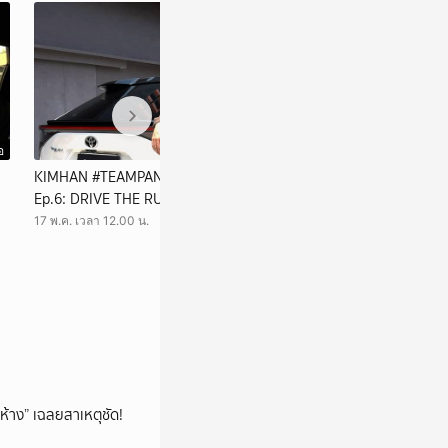
อ
วิดีโอ
KIMHAN #TEAMPANDA 💙 in Campaign
The Face Men 4 
Ep.6: DRIVE THE RUNWAY with TOYOTA
17 พ.ค. เวลา 11.00 น
bZ4X ⚡️🛞💨
17 พ.ค. เวลา 12.00 น.
ห้าง” เฉลยสาเหตุชัด!