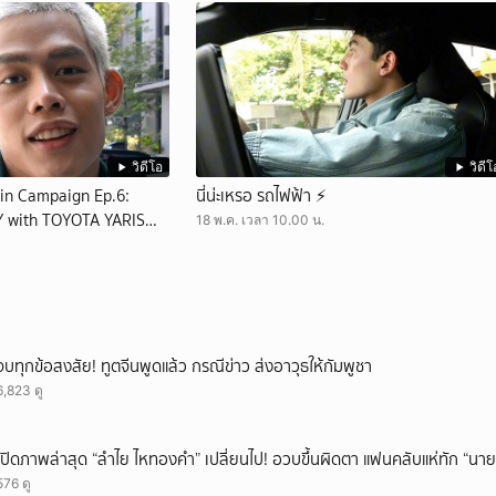
วิดีโอ
วิดีโ
n Campaign Ep.6:
นี่น่ะเหรอ รถไฟฟ้า ⚡️
 with TOYOTA YARIS
18 พ.ค. เวลา 10.00 น.
จบทุกข้อสงสัย! ทูตจีนพูดแล้ว กรณีข่าว ส่งอาวุธให้กัมพูชา
6,823 ดู
เปิดภาพล่าสุด “ลำไย ไหทองคำ” เปลี่ยนไป! อวบขึ้นผิดตา แฟนคลับแห่ทัก “นาย
576 ดู