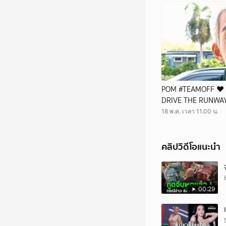
POM #TEAMOFF ❤️ i
DRIVE THE RUNWAY
CROSS ✨🛞💨
18 พ.ค. เวลา 11.00 น.
คลิปวิดีโอแนะนำ
00:29