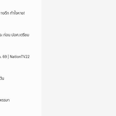
กกลางดึก ทำใจหาย!
ระ ก่อน ปอศ.เตรียม
ส.ค. 69 | NationTV22
ต้น
าพรรษา