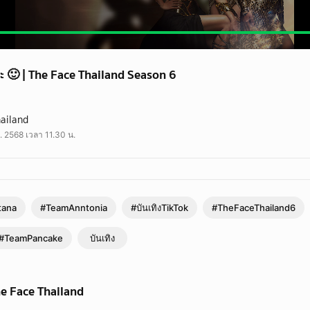
่ะ 🙂 | The Face Thailand Season 6
ailand
#Kantana
. 2568 เวลา 11.30 น.
amMaria #TeamPancake
TikTok
tana
#TeamAnntonia
#บันเทิงTikTok
#TheFaceThailand6
#TeamPancake
บันเทิง
he Face Thailand