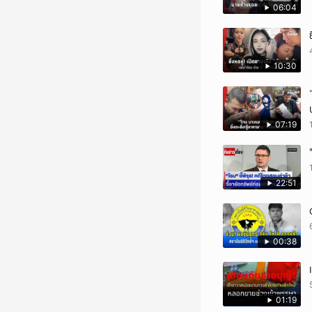
06:04
10:30
07:19
22:51
00:38
01:19