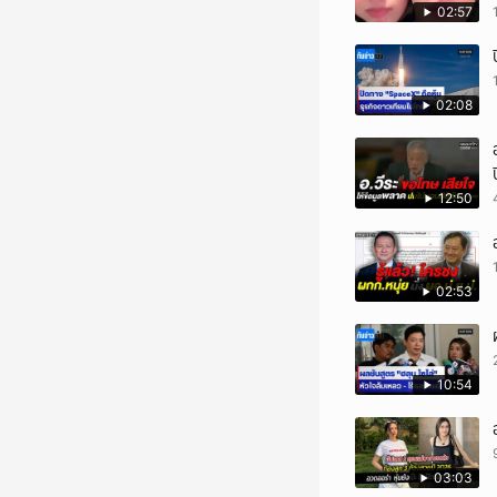
02:57
02:08
12:50
02:53
10:54
03:03