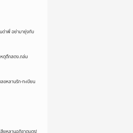
นด่าพี่ อย่ามายุ่งกับ
ม่เหตุตึกสตง.ถล่ม
ชว์เลขหลานรัก-ทะเบียน
"
ูญเสียหลานอภิชาตบุตร!