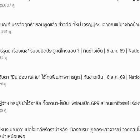
29,037 ดู
"บิณฑ์ บรรลือฤทธิ์" ยอมพูดแล้ว ข่าวลือ "ใหม่ เจริญปุระ" เอาคุณแม่มาฝากบ้า
1,561 ดู
"ธีรุตม์-เรืองเดช" รับจบปิดประตูคดีโกงสอบ ? | ทันข่าวเย็น | 6 ส.ค. 69 | Nat
34 ดู
จับตา "มิน อ่อง หล่าย" ใช้ไทยฟื้นภาพการทูต | ทันข่าวเย็น | 6 ส.ค. 69 | Nat
26 ดู
ผู้ว่าฯ ชลบุรี นำไว้อาลัย "ไดอานา-โรมัน" พร้อมเปิด GPR สแกนเขาชีจรรย์ เร่งห
29 ดู
"หนิง ปณิตา" เปิดใจเคลียร์ดราม่าหลัง "น้องณิริน" ถูกกระแสวิจารณ์ จากคลิ
หน้าเหมือนพ่อ