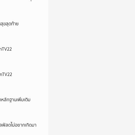
นสุขสุดท้าย
ionTV22
ionTV22
าหลักฐานเพิ่มเติม
ปไลฟ์สดไม่อยากเกิดมา