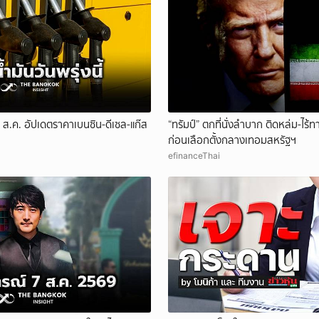
 8 ส.ค. อัปเดตราคาเบนซิน-ดีเซล-แก๊ส
“ทรัมป์” ตกที่นั่งลำบาก ติดหล่ม-ไร
ก่อนเลือกตั้งกลางเทอมสหรัฐฯ
efinanceThai