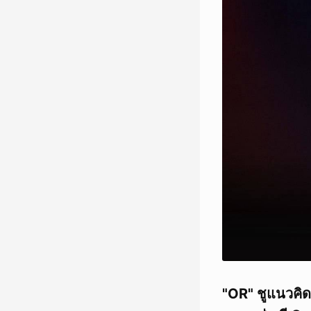
"OR" ชูแนวคิ