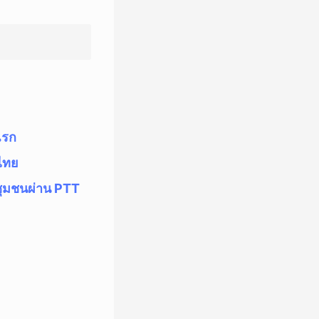
แรก
ไทย
่ชุมชนผ่าน PTT