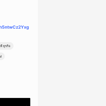
gh5ntwCz2Yxg
ี ธุรกิจ
AI