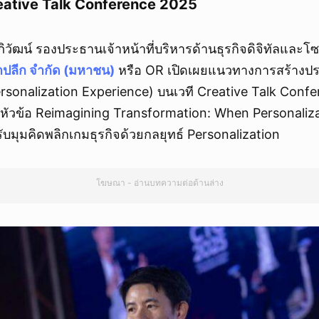
Creative Talk Conference 2025
ิวัฒน์ รองประธานเจ้าหน้าที่บริหารด้านธุรกิจดิจิทัลและโซ
าปลีก จำกัด (มหาชน)
หรือ OR เปิดเผยแนวทางการสร้าง
rsonalization Experience) บนเวที Creative Talk Con
หัวข้อ Reimagining Transformation: When Personali
ับมุมคิดพลิกเกมธุรกิจด้วยกลยุทธ์ Personalization
โฆษณา - อ่านบทความต่อด้านล่าง