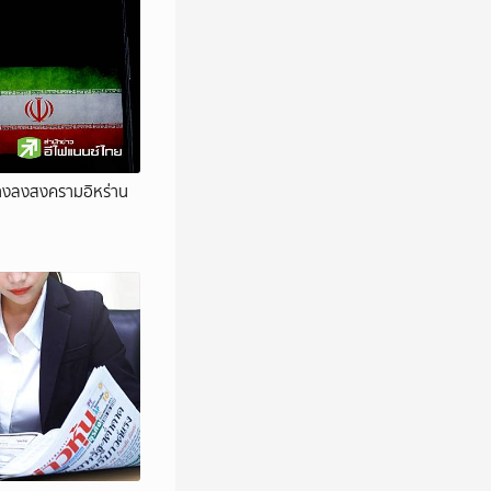
้ทางลงสงครามอิหร่าน