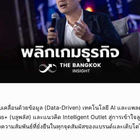
ารขับเคลื่อนด้วยข้อมูล (Data-Driven) เทคโนโลยี AI และแพล
s+ (บลูพลัส) และแนวคิด Intelligent Outlet สู่การเข้าใจ
ความสัมพันธ์ที่ยั่งยืนในทุกจุดสัมผัสของแบรนด์และเติบโ