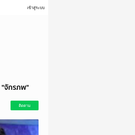
เข้าสู่ระบบ
 "จักรภพ"
ติดตาม