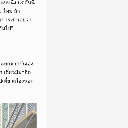
บบนึง แต่อันนี้
ย ไหม ถ้า
ายการเราเลยว่า
กันไป"
ันก็แยกจากกันเอง
 เดี๋ยวมีมาอีก
ปเที่ยวเมืองนอก