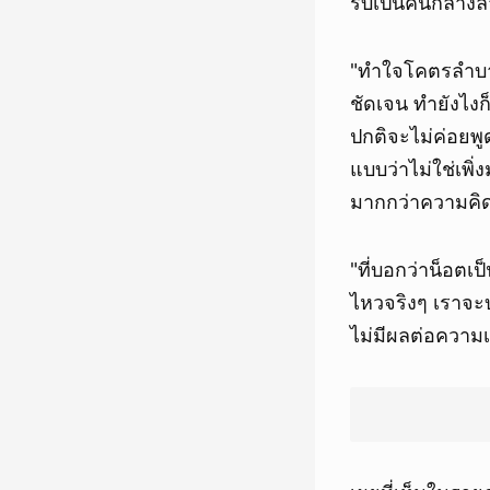
รับเป็นคนกลาง
"ทำใจโคตรลำบาก
ชัดเจน ทำยังไงก็
ปกติจะไม่ค่อยพูด
แบบว่าไม่ใช่เพิ่ง
มากกว่าความคิด
"ที่บอกว่าน็อตเ
ไหวจริงๆ เราจะ
ไม่มีผลต่อความเ