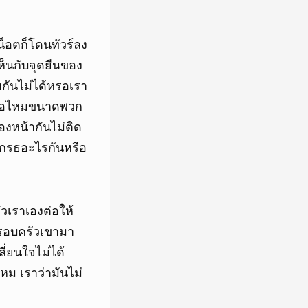
น็อตก็โดนทัวร์ลง
ห็นกับจุดยืนของ
กันไม่ได้หรอเรา
เชื่อไหมขนาดพวก
งหน้ากันไม่ติด
าโกรธอะไรกันหรือ
ัวเราเองต่อให้
ครอบครัวเขามา
ลี่ยนใจไม่ได้
หม เราว่ามันไม่