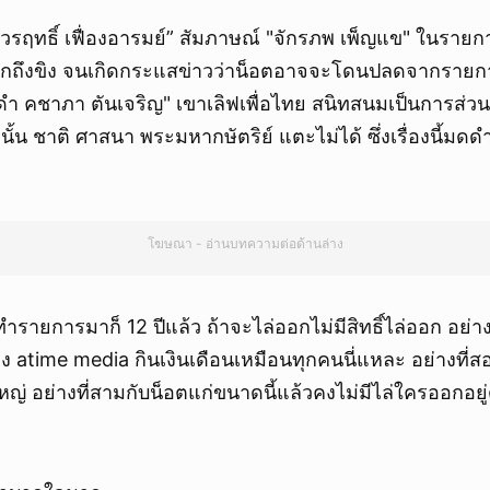
ต วรฤทธิ์ เฟื่องอารมย์” สัมภาษณ์ "จักรภพ เพ็ญแข" ในรา
ริกถึงขิง จนเกิดกระแสข่าวว่าน็อตอาจจะโดนปลดจากรายกา
มดดำ คชาภา ตันเจริญ" เขาเลิฟเพื่อไทย สนิทสนมเป็นการส่ว
นั้น ชาติ ศาสนา พระมหากษัตริย์ แตะไม่ได้ ซึ่งเรื่องนี้มดดำย
โฆษณา - อ่านบทความต่อด้านล่าง
ี ทำรายการมาก็ 12 ปีแล้ว ถ้าจะไล่ออกไม่มีสิทธิ์ไล่ออก อย
้าง atime media กินเงินเดือนเหมือนทุกคนนี่แหละ อย่างที่ส
ใหญ่ อย่างที่สามกับน็อตแก่ขนาดนี้แล้วคงไม่มีไล่ใครออกอยู่