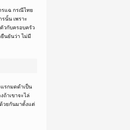
ยการแฉ กรณีไทย
รนั้น เพราะ
นตัวกับครอบครัว
ืนยันว่า ไม่มี
่างแรกมดดำเป็น
องถ้าเขาจะไล่
ด้วยกันมาตั้งแต่