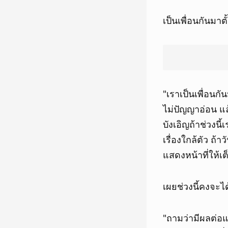
เป็นเพื่อนกันมาต
"เราเป็นเพื่อนก
ไม่ปัญญาอ่อน แล้
บังเอิญถ้าช่วงนี
เรื่องใกล้ตัว ถ้า
แสดงหน้าที่ให้เต็
เผยช่วงนี้คงจะไ
"ถามว่ามีผลต่อแข