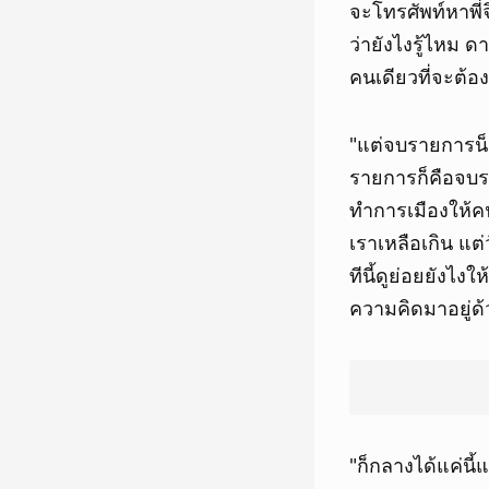
จะโทรศัพท์หาพี่จ
ว่ายังไงรู้ไหม ดา
คนเดียวที่จะต้
"แต่จบรายการน็
รายการก็คือจบร
ทำการเมืองให้คน
เราเหลือเกิน แต่
ทีนี้ดูย่อยยังไ
ความคิดมาอยู่ด้
"ก็กลางได้แค่นี