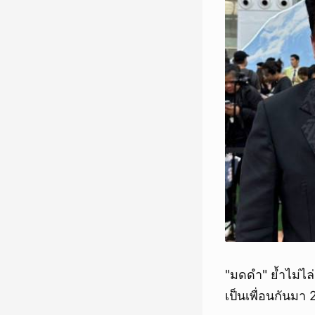
"มดดำ" ย้ำไม่ไ
เป็นเพื่อนกันมา