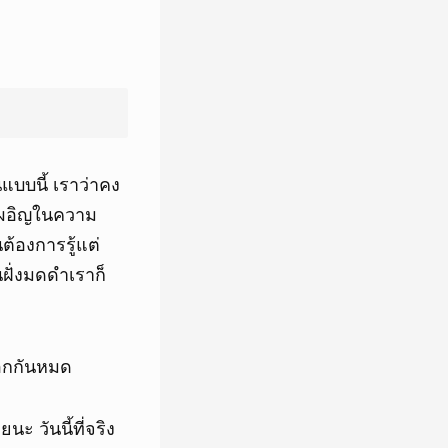
แบบนี้ เราว่าคง
้ เผอิญในความ
ต้องการรู้แต่
็นฝั่งมดดำเราก็
นอกกันหมด
ะ วันนี้ที่จริง