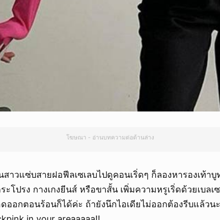
โฆษณา - อ่านบทความต่อด้านล่าง
สาวแซ่บสายฝอฟีลเซเลบไปดูคอนเริ่ดๆ ก็ลองหารองเท้าบูทส์ 
บกระโปรง กางเกงยีนส์ หรือขาสั้น เพิ่มความหรูเริ่ดด้วยเบลเซ
ดออกตอนร้อนก็ได้ค่ะ ถ้ายังนึกไอเดียไม่ออกต้องรีบแล้วนะ
ackpink in your areaaaaa!!