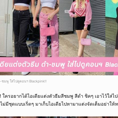
ำ-ชมพู ใส่ไปดูคอนฯ Blackpink!!
! ใครอยากได้ไอเดียแต่งตัวธีมสีชมพู สีดำ ชิคๆ เอาไว้ใส่ไป
ไม่มีชุดแบบเริ่ดๆ มาเก็บไอเดียไปหามาแต่งจัดเต็มอย่าให้หล