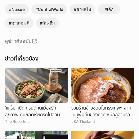
#Naixue
#CentralWorld
#ชาผลไม้
#เค้ก
#ชานมมะลิ
#กิน-ดื่ม
ดูข่าวต้นฉบับ
ข่าวที่เกี่ยวข้อง
‘แกร็บ’ เปิดเทรนด์คนเมืองรัก
รวมร้านข้าวซอยในกรุงเทพฯ จาก
สุขภาพ ดันยอดเรียกรถไปสวน
เมนูพื้นถิ่นของภาคเหนือสู่จานร่วม
สาธารณะพุ่ง 5 เท่า สั่งกาแฟดำ-
สมัย
The Reporters
LSA Thailand
อกไก่ทะลัก