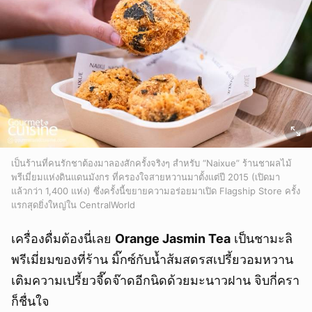
เป็นร้านที่คนรักชาต้องมาลองสักครั้งจริงๆ สำหรับ “Naixue” ร้านชาผลไม้
พรีเมี่ยมแห่งดินแดนมังกร ที่ครองใจสายหวานมาตั้งแต่ปี 2015 (เปิดมา
แล้วกว่า 1,400 แห่ง) ซึ่งครั้งนี้ขยายความอร่อยมาเปิด Flagship Store ครั้ง
แรกสุดยิ่งใหญ่ใน CentralWorld
เครื่องดื่มต้องนี่เลย
Orange Jasmin Tea
เป็นชามะลิ
พรีเมี่ยมของที่ร้าน มิ๊กซ์กับน้ำส้มสดรสเปรี้ยวอมหวาน
เติมความเปรี้ยวจี๊ดจ๊าดอีกนิดด้วยมะนาวฝาน จิบกี่ครา
ยกเลิก
ก็ชื่นใจ