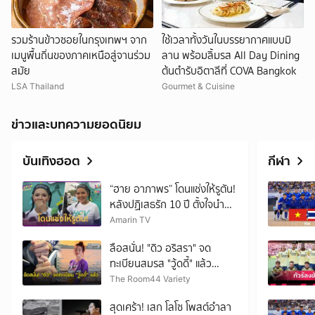
รวมร้านข้าวซอยในกรุงเทพฯ จาก
ใช้เวลาทั้งวันในบรรยากาศแบบมิ
เมนูพื้นถิ่นของภาคเหนือสู่จานร่วม
ลาน พร้อมลิ้มรส All Day Dining
สมัย
ต้นตำรับอิตาลีที่ COVA Bangkok
LSA Thailand
Gourmet & Cuisine
ข่าวและบทความยอดนิยม
บันเทิงฮอต
กีฬา
“ฮาย อาภาพร” โดนแช่งให้รูตัน!
หลังปฏิเสธรัก 10 ปี ตั้งใจนำ
บายศรีขอขมา
Amarin TV
ลือสนั่น! "ดิว อริสรา" จด
ทะเบียนสมรส "วู้ดดี้" แล้ว
แฟนๆ จับตาข่าวดีอีกเด้ง
The Room44 Variety
สุดเศร้า! เสก โลโซ โพสต์อำลา