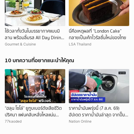
ใช้เวลาทั้งวันในบรรยากาศแบบมิ
นี่คือเหตุผลที่ “London Cake”
ลาน พร้อมลิ้มรส All Day Dining
กลายเป็นเค้กไวรัลชิ้นใหม่ของไทย
ต้นตำรับอิตาลีที่ COVA Bangkok
Gourmet & Cuisine
LSA Thailand
10 บทความที่อยากแนะนำให้คุณ
“ฮลุน โซโล่” ยูทูบเบอร์ดังเสียชีวิต
ราคาน้ำมันพรุ่งนี้ (7 ส.ค. 69)
ปริศนา แฟนคลับหลั่งไหลแน่น
อัปเดต ราคาน้ำมันล่าสุด จากปั๊ม
กาฬสินธุ์ โรงแรมที่พักเต็ม
ใหญ่
77kaoded
Nation Online