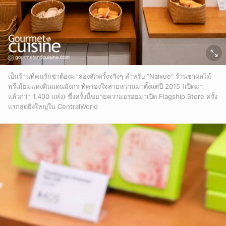
เป็นร้านที่คนรักชาต้องมาลองสักครั้งจริงๆ สำหรับ “Naixue” ร้านชาผลไม้
พรีเมี่ยมแห่งดินแดนมังกร ที่ครองใจสายหวานมาตั้งแต่ปี 2015 (เปิดมา
แล้วกว่า 1,400 แห่ง) ซึ่งครั้งนี้ขยายความอร่อยมาเปิด Flagship Store ครั้ง
แรกสุดยิ่งใหญ่ใน CentralWorld