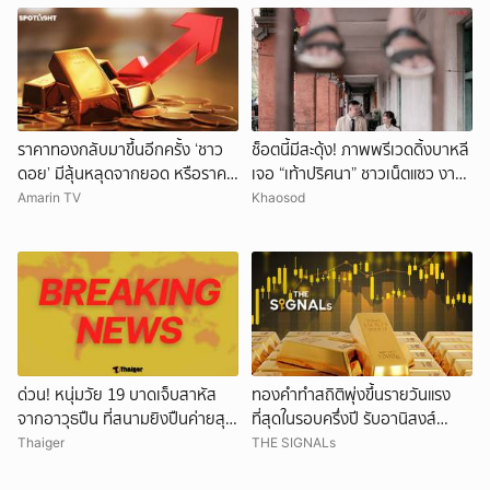
ราคาทองกลับมาขึ้นอีกครั้ง ‘ชาว
ช็อตนี้มีสะดุ้ง! ภาพพรีเวดดิ้งบาหลี
ดอย’ มีลุ้นหลุดจากยอด หรือราคา
เจอ “เท้าปริศนา” ชาวเน็ตแซว งาน
จะลงอีก?
แต่งหรือหนังผี
Amarin TV
Khaosod
ด่วน! หนุ่มวัย 19 บาดเจ็บสาหัส
ทองคำทำสถิติพุ่งขึ้นรายวันแรง
จากอาวุธปืน ที่สนามยิงปืนค่ายสุร
ที่สุดในรอบครึ่งปี รับอานิสงส์
นารี โคราช ตำรวจเร่งสอบสาเหตุ
ดอลลาร์อ่อนค่า
Thaiger
THE SIGNALs