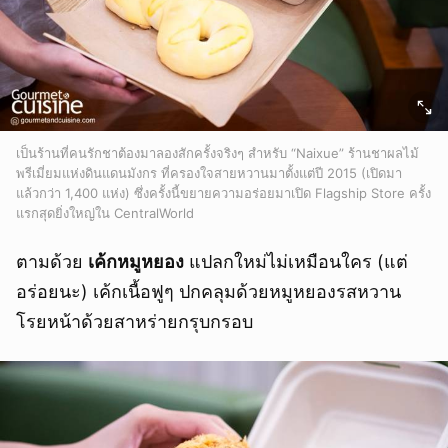
เป็นร้านที่คนรักชาต้องมาลองสักครั้งจริงๆ สำหรับ “Naixue” ร้านชาผลไม้
พรีเมี่ยมแห่งดินแดนมังกร ที่ครองใจสายหวานมาตั้งแต่ปี 2015 (เปิดมา
แล้วกว่า 1,400 แห่ง) ซึ่งครั้งนี้ขยายความอร่อยมาเปิด Flagship Store ครั้ง
แรกสุดยิ่งใหญ่ใน CentralWorld
ตามด้วย
เค้กหมูหยอง
แปลกใหม่ไม่เหมือนใคร (แต่
อร่อยนะ) เค้กเนื้อฟูๆ ปกคลุมด้วยหมูหยองรสหวาน
โรยหน้าด้วยสาหร่ายกรุบกรอบ