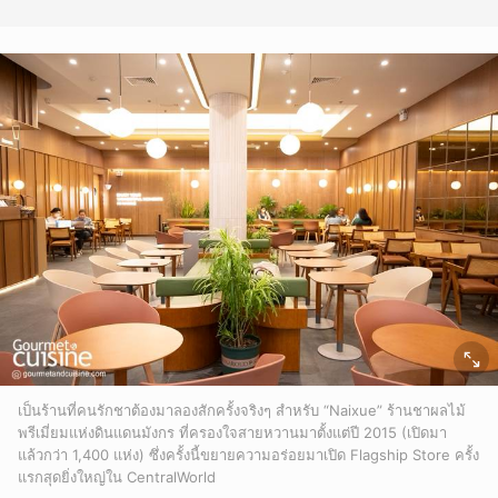
เป็นร้านที่คนรักชาต้องมาลองสักครั้งจริงๆ สำหรับ “Naixue” ร้านชาผลไม้
พรีเมี่ยมแห่งดินแดนมังกร ที่ครองใจสายหวานมาตั้งแต่ปี 2015 (เปิดมา
แล้วกว่า 1,400 แห่ง) ซึ่งครั้งนี้ขยายความอร่อยมาเปิด Flagship Store ครั้ง
แรกสุดยิ่งใหญ่ใน CentralWorld