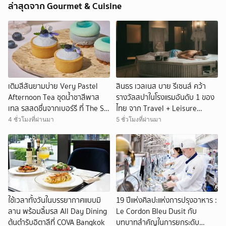
ล่าสุดจาก Gourmet & Cuisine
เติมสีสันยามบ่าย Very Pastel
สินธร เวลเนส บาย รีเซนส์ คว้า
Afternoon Tea ชุดน้ำชาสีพาส
รางวัลสปาในโรงแรมอันดับ 1 ของ
เทล รสสดชื่นจากเบอร์รี ที่ The St.
ไทย จาก Travel + Leisure
Regis Bangkok
Luxury Awards Asia Pacific
4 ชั่วโมงที่ผ่านมา
5 ชั่วโมงที่ผ่านมา
2026
ใช้เวลาทั้งวันในบรรยากาศแบบมิ
19 ปีแห่งศิลปะแห่งการปรุงอาหาร :
ลาน พร้อมลิ้มรส All Day Dining
Le Cordon Bleu Dusit กับ
ต้นตำรับอิตาลีที่ COVA Bangkok
บทบาทสำคัญในการยกระดับ