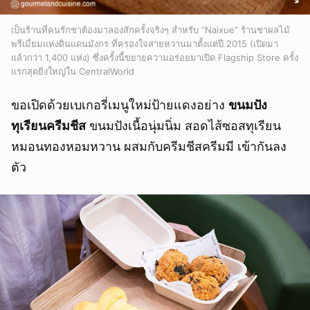
เป็นร้านที่คนรักชาต้องมาลองสักครั้งจริงๆ สำหรับ “Naixue” ร้านชาผลไม้
พรีเมี่ยมแห่งดินแดนมังกร ที่ครองใจสายหวานมาตั้งแต่ปี 2015 (เปิดมา
แล้วกว่า 1,400 แห่ง) ซึ่งครั้งนี้ขยายความอร่อยมาเปิด Flagship Store ครั้ง
แรกสุดยิ่งใหญ่ใน CentralWorld
ขอเปิดด้วยเบเกอรี่เมนูใหม่ป้ายแดงอย่าง
ขนมปัง
ทุเรียนครีมชีส
ขนมปังเนื้อนุ่มนิ่ม สอดไส้ซอสทุเรียน
หมอนทองหอมหวาน ผสมกับครีมชีสครีมมี เข้ากันลง
ตัว