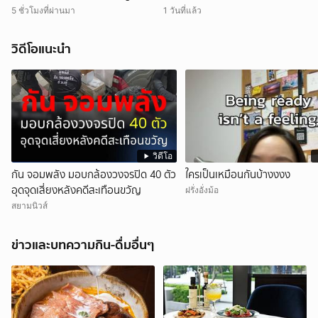
วงการอาหารไทยสู่เวทีโลก
5 ชั่วโมงที่ผ่านมา
1 วันที่แล้ว
วิดีโอแนะนำ
วิดีโอ
กัน จอมพลัง มอบกล้องวงจรปิด 40 ตัว
ใครเป็นเหมือนกันบ้างงงง
อุดจุดเสี่ยงหลังคดีสะเทือนขวัญ
ฝรั่งอั่งม้อ
สยามนิวส์
ข่าวและบทความกิน-ดื่มอื่นๆ