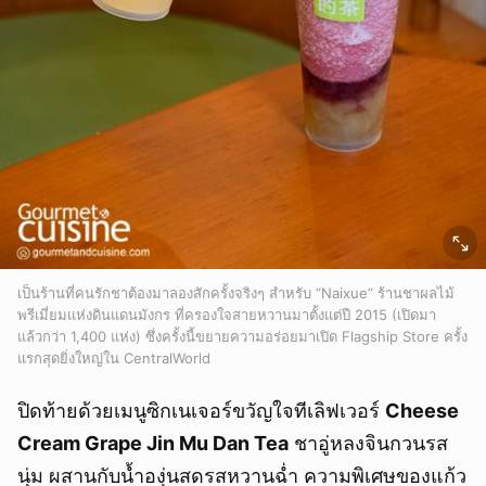
เป็นร้านที่คนรักชาต้องมาลองสักครั้งจริงๆ สำหรับ “Naixue” ร้านชาผลไม้
พรีเมี่ยมแห่งดินแดนมังกร ที่ครองใจสายหวานมาตั้งแต่ปี 2015 (เปิดมา
แล้วกว่า 1,400 แห่ง) ซึ่งครั้งนี้ขยายความอร่อยมาเปิด Flagship Store ครั้ง
แรกสุดยิ่งใหญ่ใน CentralWorld
ปิดท้ายด้วยเมนูซิกเนเจอร์ขวัญใจทีเลิฟเวอร์
Cheese
Cream Grape Jin Mu Dan Tea
ชาอู่หลงจินกวนรส
นุ่ม ผสานกับน้ำองุ่นสดรสหวานฉ่ำ ความพิเศษของแก้ว