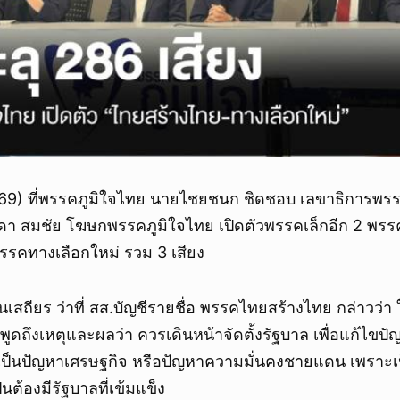
.2569) ที่พรรคภูมิใจไทย นายไชยชนก ชิดชอบ เลขาธิการพร
ิดา สมชัย โฆษกพรรคภูมิใจไทย เปิดตัวพรรคเล็กอีก 2 พร
รรคทางเลือกใหม่ รวม 3 เสียง
เสถียร ว่าที่ สส.บัญชีรายชื่อ พรรคไทยสร้างไทย กล่าวว่า 
้พูดถึงเหตุและผลว่า ควรเดินหน้าจัดตั้งรัฐบาล เพื่อแก้ไขปัญห
จะเป็นปัญหาเศรษฐกิจ หรือปัญหาความมั่นคงชายแดน เพราะเป็น
ต้องมีรัฐบาลที่เข้มแข็ง