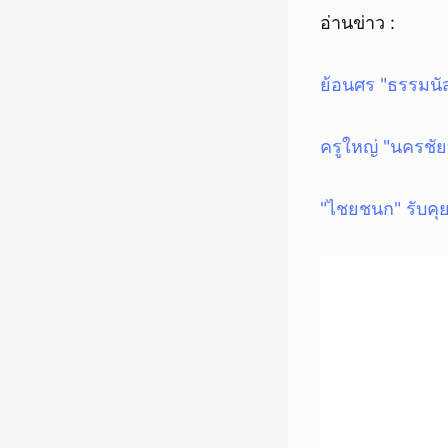
อ่านข่าว :
ย้อนศร "ธรรมนั
ครูใหญ่ "นครชัย
"ไชยชนก" รับคุย