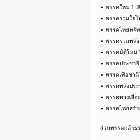
พรรคใหม่ 1 เส
พรรครวมใจไทย
พรรคไทยทรัพย์
พรรครวมพลัง
พรรคมิติใหม่ 1
พรรคประชาธิป
พรรคเพื่อชาติ
พรรคพลังประช
พรรคทางเลือกใ
พรรคไทยสร้าง
ส่วนพรรคกล้าธร