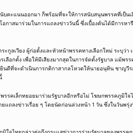
รนับคะแนนออกมา ก็พร้อมที่จะให้การสนับสนุนพรรคที่เป็นเสี
มีโอกาสมาร่วมในการแถลงข่าววันนี้ ซึ่งเบื้องต้นได้มีการหาร
ะกูลเวียง ผู้ก่อตั้งและหัวหน้าพรรคทางเลือกใหม่ ระบุว่า 
รเลือกตั้ง เพื่อให้มีเสียงมากสุดในการจัดตั้งรัฐบาล แม้พร
่ก็ยินดีที่จะดำเนินการกติกาสากลโหวตให้นายอนุทิน ชาญวีร
้
มีพรรคเล็กทยอยมาร่วมรัฐบาลอีกหรือไม่ โฆษกพรรคภูมิใจไ
ยแถลงข่าวเรื่อย ๆ โดยนัดก่อนล่วงหน้า 1 วัน ซึ่งในวันพรุ่งน
ูมิใจไทยกล่าวต่อถึงกระแสข่าวการร่วมรัฐบาลของพรรคกล้