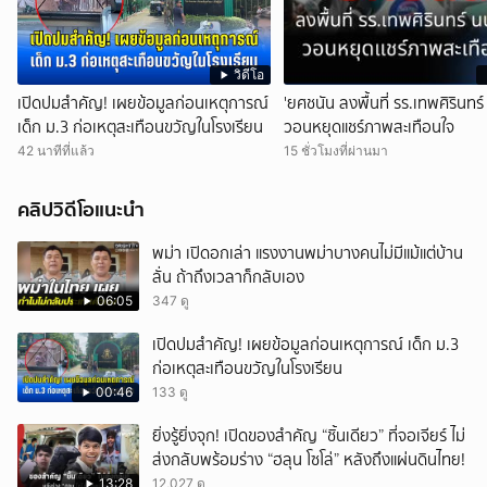
วิดีโอ
เปิดปมสำคัญ! เผยข้อมูลก่อนเหตุการณ์
'ยศชนัน ลงพื้นที่ รร.เทพศิรินทร์
เด็ก ม.3 ก่อเหตุสะเทือนขวัญในโรงเรียน
วอนหยุดแชร์ภาพสะเทือนใจ
42 นาทีที่แล้ว
15 ชั่วโมงที่ผ่านมา
คลิปวิดีโอแนะนำ
พม่า เปิดอกเล่า แรงงานพม่าบางคนไม่มีแม้แต่บ้าน
ลั่น ถ้าถึงเวลาก็กลับเอง
06:05
347 ดู
เปิดปมสำคัญ! เผยข้อมูลก่อนเหตุการณ์ เด็ก ม.3
ก่อเหตุสะเทือนขวัญในโรงเรียน
00:46
133 ดู
ยิ่งรู้ยิ่งจุก! เปิดของสำคัญ “ชิ้นเดียว” ที่จอเจียร์ ไม่
ส่งกลับพร้อมร่าง “ฮลุน โซโล่” หลังถึงแผ่นดินไทย!
13:28
12,027 ดู