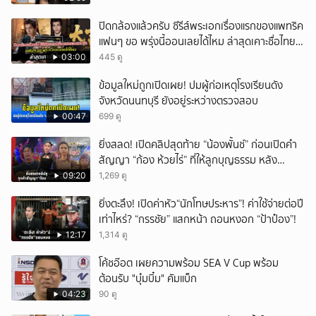
ปิดกล้องแล้วครับ ซีรีส์พระเอกเรื่องแรกของแพทริค
แฟนๆ ขอ พรุ่งนี้ออนเลยได้ไหม ล่าสุดเคาะชื่อไทย
แล้ว
03:00
445 ดู
ข้อมูลใหม่ถูกเปิดเผย! ปมผู้ก่อเหตุโรงเรียนดัง
จังหวัดนนทบุรี ยังอยู่ระหว่างตรวจสอบ
00:47
699 ดู
ยิ่งสลด! เปิดคลิปสุดท้าย “น้องพั้นช์” ก่อนเปิดคำ
สัญญา “ก้อง ห้วยไร่” ที่ให้ลูกบุญธรรม หลัง
ลาโลก!
09:20
1,269 ดู
ยิ่งตะลึง! เปิดค่าหัว“นักโทษประหาร”! ค่าใช้จ่ายต่อปี
เท่าไหร่? “กรรชัย” แสกหน้า ถอนหงอก “ป้าป๋อง”!
12:17
1,314 ดู
โค้ชอ๊อต เผยความพร้อม SEA V Cup พร้อม
ต้อนรับ "บุ๋มบิ๋ม" คัมแบ็ก
04:23
90 ดู