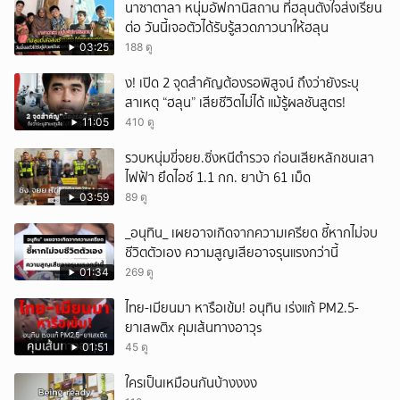
นาซาตาลา หนุ่มอัฟกานิสถาน ที่ฮลุนตั้งใจส่งเรียน
ต่อ วันนี้เจอตัวได้รับรู้สวดภาวนาให้ฮลุน
03:25
188 ดู
ึ้ง! เปิด 2 จุดสำคัญต้องรอพิสูจน์ ถึงว่ายังระบุ
สาเหตุ “ฮลุน” เสียชีวิตไม่ได้ แม้รู้ผลชันสูตร!
11:05
410 ดู
รวบหนุ่มขี่จยย.ซิ่งหนีตำรวจ ก่อนเสียหลักชนเสา
ไฟฟ้า ยึดไอซ์ 1.1 กก. ยาบ้า 61 เม็ด
03:59
89 ดู
_อนุทิน_ เผยอาจเกิดจากความเครียด ชี้หากไม่จบ
ชีวิตตัวเอง ความสูญเสียอาจรุนแรงกว่านี้
01:34
269 ดู
ไทย-เมียนมา หารือเข้ม! อนุทิน เร่งแก้ PM2.5-
ยาเสwติx คุมเส้นทางอาวุs
01:51
45 ดู
ใครเป็นเหมือนกันบ้างงงง