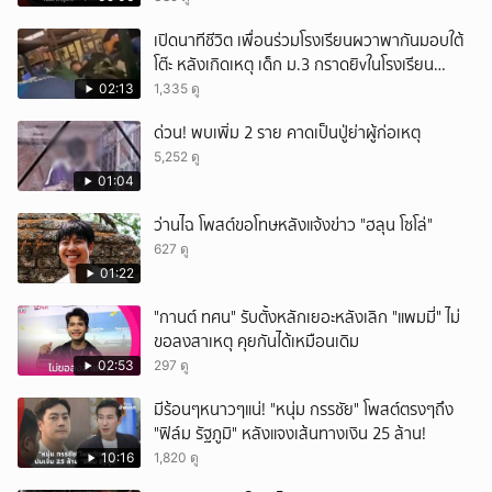
เปิดนาทีชีวิต เพื่อนร่วมโรงเรียนผวาพากันมอบใต้
โต๊ะ หลังเกิดเหตุ เด็ก ม.3 กราดยิvในโรงเรียน
เทพศิรินทร์นนท์ แบบไม่เลือกหน้า เสียงปืนดังสนั่น
02:13
1,335 ดู
หวั่นไหว
ด่วน! พบเพิ่ม 2 ราย คาดเป็นปู่ย่าผู้ก่อเหตุ
5,252 ดู
01:04
ว่านไฉ โพสต์ขอโทษหลังแจ้งข่าว "ฮลุน โซโล่"
627 ดู
01:22
"กานต์ ทศน" รับตั้งหลักเยอะหลังเลิก "แพมมี่" ไม่
ขอลงสาเหตุ คุยกันได้เหมือนเดิม
02:53
297 ดู
มีร้อนๆหนาวๆแน่! "หนุ่ม กรรชัย" โพสต์ตรงๆถึง
"ฟิล์ม รัฐภูมิ" หลังแจงเส้นทางเงิน 25 ล้าน!
10:16
1,820 ดู