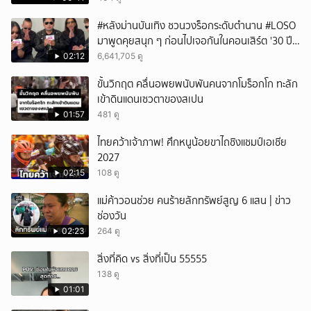
ยกเลิก
#หลังม่านบันเทิง ชวนวงร็อกระดับตำนาน #LOSO
มาพูดคุยสนุก ๆ ก่อนไปเจอกันในคอนเสิร์ต '30 ปี
LOSO นานเท่าไรก็รอ'
02:12
6,641,705 ดู
ขั้นวิกฤต คลื่นอพยพนับพันคนจากโมร็อกโก ทะลัก
เข้าดินแดนเซวตาของสเปน
01:57
481 ดู
ไทยคว้าเจ้าภาพ! ศึกหนูน้อยขาไถชิงแชมป์เอเชีย
2027
02:15
108 ดู
แม่ค้าวอนช่วย คนร้ายลักทรัพย์สูญ 6 แสน | ข่าว
ช่องวัน
02:23
264 ดู
สิ่งที่คิด vs สิ่งที่เป็น 55555
138 ดู
01:01