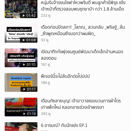
หนุ่มรับจ้างขนโซฟาไหวพริบดี พบลูกค้ามีพิรุธ แจ้ง
เจ้าหน้าที่ตรวจสอบพบซุกยาบ้า กว่า 1.8 ล้านเม็ด
01:42
232 ดู
เดือดก่อนปิดสภา! _โสภณ_ สวนกลับ _พริษฐ์_ ลั่น
_ยิ่งพูดเหมือนยิ่งบอกว่าผมผิด_
01:08
53 ดู
เปิดนาที!เก๋งพุ่งชนศูนย์พัฒนาเด็กเล็กบ้านหนอง
สองตอน
01:10
167 ดู
ฟีเจอร์นี้จะไม่ลับอีกต่อไปปปป
189 ดู
01:17
เตือนภัยสายบุญ! เจ้าอาวาสแฉขบวนการผ้าไตร
เก่าแพ็กใหม่ หลอกขายช่วงเข้าพรรษา
01:19
362 ดู
6 อารมณ์? กับนักแข่ง EP.1