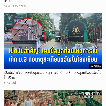
บ้าน
BRIGHTTV.CO.TH
วิดีโอ
เปิดปมสำคัญ! เผยข้อมูลก่อนเหตุการณ์ เด็ก ม.3 ก่อเหตุสะเทือนขวัญใน
โรงเรียน
สยามนิวส์