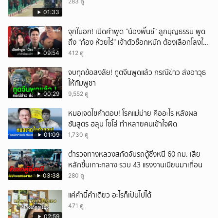
283 ดู
01:33
จุกในอก! เปิดคำพูด “น้องพั๊นซ์” ลูกบุญธรรม พูด
ถึง “ก้อง ห้วยไร่” เจ้าตัวช็อกหนัก ต้องเลือกโลงให้
ลูก!
09:54
412 ดู
จบทุกข้อสงสัย! ทูตจีนพูดแล้ว กรณีข่าว ส่งอาวุธ
ให้กัมพูชา
00:29
9,552 ดู
หมอเจดไขคำตอบ! โรคแม่ม่าย คืออะไร หลังผล
ชันสูตร ฮลุน โซโล่ ทำหลายคนเข้าใจผิด
01:09
1,730 ดู
ตำรวจทางหลวงสกัดจับรถตู้ซิ่งหนี 60 กม. เสีย
หลักขึ้นเกาะกลาง รวบ 43 แรงงานเมียนมาเถื่อน
03:38
280 ดู
แค่คำนี้คำเดียว อะไรก็เป็นไปได้
471 ดู
02:59