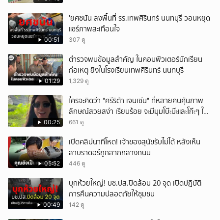
'ยศชนัน ลงพื้นที่ รร.เทพศิรินทร์ นนทบุรี วอนหยุด
แชร์ภาพสะเทือนใจ
00:51
307 ดู
ตำรวจพบข้อมูลสำคัญ ในคอมพิวเตอร์นักเรียน
ก่อเหตุ ยิงในโรงเรียนเทพศิรินทร์ นนทบุรี
01:29
1,329 ดู
ใครจะคิดว่า "ศรีริต้า เจนเซ่น" ที่หลายคนคุ้นภาพ
ลักษณ์สวยสง่า เรียบร้อย จะมีมุมโบ๊ะบ๊ะและโก๊ะๆ ให้
ได้อมยิ้มเหมือนกัน งานนี้ทำเอาแฟนๆ ทั้งเอ็นดูทั้ง
00:25
661 ดู
หัวเราะ
เปิดคลิปนาทีโหด! เจ้าของสุนัขรับไม่ได้ หลังเห็น
ลาบราดอร์ถูกลากกลางถนน
05:52
446 ดู
บุกห้วยใหญ่! บช.ปส.ปิดล้อม 20 จุด เปิดปฏิบัติ
การคืนความปลอดภัยให้ชุมชน
00:49
142 ดู