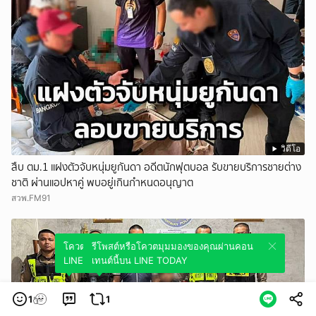
วิดีโอ
สืบ ตม.1 แฝงตัวจับหนุ่มยูกันดา อดีตนักฟุตบอล รับขายบริการชายต่าง
ชาติ ผ่านแอปหาคู่ พบอยู่เกินกำหนดอนุญาต
สวพ.FM91
โควตมุมมองของคุณผ่านคอนเทนต์นี้บน
รีโพสต์หรือโควตมุมมองของคุณผ่านคอน
LINE TODAY
เทนต์นี้บน LINE TODAY
1
1