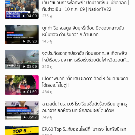
เค้น “ขบวนการพ่อทิพย์” ปิดปากเงียบ ไม่ซัดทอด |
ทันข่าวเย็น | 10 ก.ค. 69 | NationTV22
04:09
275 ดู
บุกท่าเรือ จ.สตูล จับบุหรี่เถื่อน ยึดของกลางนับ
หมื่นซอง ค่าปรับกว่า 9 ล้านบาท
00:26
145 ดู
จุดประทัดเอาฤกษ์เอาชัย ก่อนออกทะเล เกิดเพลิง
ไหม้เรือประมง ทหารเรือเร่งช่วยดับไฟ หวิดวอดทั้ง
ลำ เคราะห์ดีไร้บาดเจ็บ จ.สงขลา
02:09
243 ดู
เปิดภาพนาที "ตั๊กแตน ชลดา" ล้วงไห จับเลขมงคล
ได้เลขอะไรไปดู!!
01:50
484 ดู
ฉาวสนั่น! นร. ม.6 โรงเรียนชื่อดังร้องเรียน ถูกครู
อนาจาร ยกห้อง นศ.ฝึกสอนเผยโดนด้วย
05:17
749 ดู
EP.60 Top 5..ภัยออนไลน์ที่ ’มาแรง’ ในครึ่งปีแรก