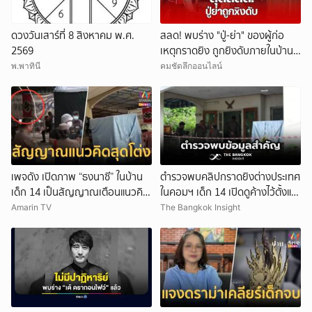
ดวงวันเสาร์ที่ 8 สิงหาคม พ.ศ.
สลด! พบร่าง "ปู่-ย่า" ของผู้ก่อ
2569
เหตุกราดยิง ถูกยิงดับภายในบ้าน
พัก
พ.พาทินี
คมชัดลึกออนไลน์
เพจดัง เปิดภาพ “ธงนาซี” ในบ้าน
ตำรวจพบคลิปกราดยิงต่างประเทศ
เด็ก 14 เป็นสัญญาณเตือนแนวคิด
ในคอมฯ เด็ก 14 เปิดดูค้างไว้ตั้งแต่
สุดโต่ง
วันที่ 30 ก.ค.
Amarin TV
The Bangkok Insight