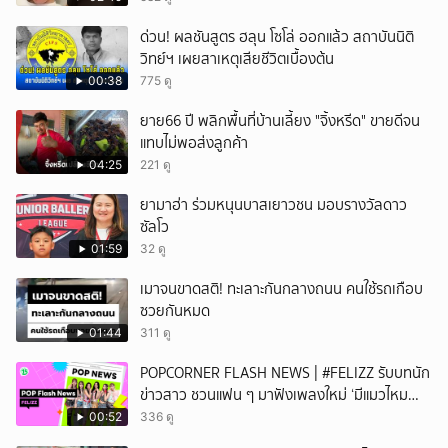
ด่วน! ผลชันสูตร ฮลุน โซโล่ ออกแล้ว สถาบันนิติ
วิทย์ฯ เผยสาเหตุเสียชีวิตเบื้องต้น
00:38
775 ดู
ยาย66 ปี พลิกพื้นที่บ้านเลี้ยง "จิ้งหรีด" ขายดีจน
แทบไม่พอส่งลูกค้า
04:25
221 ดู
ยามาฮ่า ร่วมหนุนบาสเยาวชน มอบรางวัลดาว
ซัลโว
01:59
32 ดู
เมาจนขาดสติ! ทะเลาะกันกลางถนน คนใช้รถเกือบ
ซวยกันหมด
01:44
311 ดู
POPCORNER FLASH NEWS | #FELIZZ รับบทนัก
ข่าวสาว ชวนแฟน ๆ มาฟังเพลงใหม่ ‘มีแมวไหม
(Catch Me If You Can)’
00:52
336 ดู