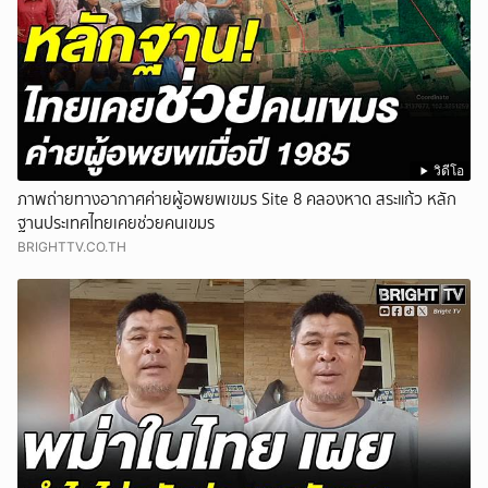
วิดีโอ
ภาพถ่ายทางอากาศค่ายผู้อพยพเขมร Site 8 คลองหาด สระแก้ว หลัก
ฐานประเทศไทยเคยช่วยคนเขมร
BRIGHTTV.CO.TH