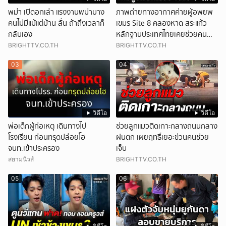
พม่า เปิดอกเล่า แรงงานพม่าบาง
ภาพถ่ายทางอากาศค่ายผู้อพยพ
คนไม่มีแม้แต่บ้าน ลั่น ถ้าถึงเวลาก็
เขมร Site 8 คลองหาด สระแก้ว
กลับเอง
หลักฐานประเทศไทยเคยช่วยคน
เขมร
BRIGHTTV.CO.TH
BRIGHTTV.CO.TH
03
04
วิดีโอ
วิดีโอ
พ่อเด็กผู้ก่อเหตุ เดินทางไป
ช่วยลูกแมวติดเกาะกลางถนนกลาง
โรงเรียน ก่อนทรุดปล่อยโฮ
ฝนตก เผยฤทธิ์เยอะข่วนคนช่วย
จนท.เข้าประครอง
เจ็บ
สยามนิวส์
BRIGHTTV.CO.TH
05
06