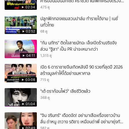
คาร์บอนมอนอกไซด์ คร่าชีวิต แนะพกเครื่องตรวจ
วัดติดตัว
02:34
475 ดู
ปลูกฟักทองแซมสวนปาล์ม ทำรายได้งาม | เนชั่
นทั่วไทย
02:52
68 ดู
"กัน นภัทร" ติดใจสายมัทฉะ เล็งเปิดร้านจริงจัง
ส่วน "ฐิสา" เป็น PR น่าจะเหมาะกว่า
04:11
1,315 ดู
เปิด 6 ดาราชายจีนเกิดหลังปี 90 รวยที่สุดปี 2026
สร้างมูลค่าให้ได้อย่างมหาศาล
03:08
715 ดู
"เต้ ดราก้อนไฟว์" เสียชีวิตแล้ว
368 ดู
01:04
ั่"จิน จรินทร์" เดือดจัด! อย่ามาเสือxเรื่องชาวบ้าน
ลั่น ด่าหนู (กวาง รติชา) เหมือนด่าพี่ อย่ามายุ่งกับ
คนของผม จบ!!!
02:49
582 ดู