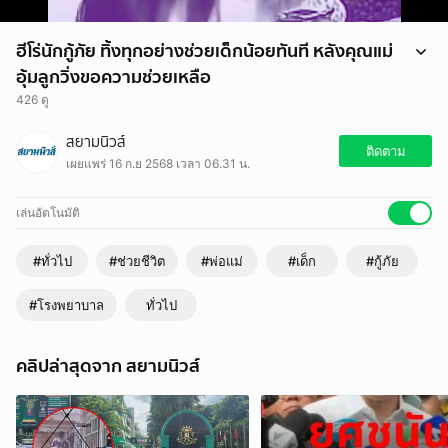
ฮีโร่นักกู้ภัย ทิ้งทุกอย่างช่วยเด็กน้อยทันที หลังคุณแม่
อุ้มลูกวิ่งขอความช่วยเหลือ
426 ดู
คุณแม่ของเด็กหญิงวัย 11 เดือน อุ้มลูกน้อยวิ่งข้ามถนนมาขอความช่วยเหลือ
สยามนิวส์
จากทีมกู้ภัยคำหอม
ติดตาม
เผยแพร่ 16 ก.ย 2568 เวลา 06.31 น.
ทีมกู้ภัยที่เห็นจึงรีบทิ้งทุกอย่างแล้วนำตัวเด็กส่งโรงพยาบาลศูนย์สกลนคร
อย่างเร่งด่วน
เล่นอัตโนมัติ
#ทั่วไป
#ช่วยชีวิต
#พ่อแม่
#เด็ก
#กู้ภัย
#โรงพยาบาล
ทั่วไป
คลิปล่าสุดจาก สยามนิวส์