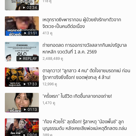
118 ดู
02:34
เหตุกราดยิvพารากอน ผู้ป่วยยังรักษาตัวจาก
จิตเวช-เป็นคนดีต่อเนื่อง
01:51
413 ดู
ถ่ายทอดสด การออกรางวัลสลากกินแบ่งรัฐบาล
หกหลัก งวดวันที่ 1 ส.ค. 2569
REPLAY
2,488,489 ดู
ตาลุกวาว! "ลูกสาว 4 คน" ตัดใจขายมรดกแม่ ก่อน
รู้ราคาจริงยิ่งช็อก! ยอดพุ่งทะลุ 4 ล้าน!
17:33
12,996 ดู
“ครั้งแรก” ในชีวิต เกิดขึ้นกลางกองถ่าย!
1,470 ดู
01:13
“ก้อง ห้วยไร่” สุดช็อก! รู้สาเหตุ “น้องพั๊นซ์“ ลูก
บุญธรรมดับ หลังเคยเสียพ่อแม่เหตุตึกสตง.ถล่ม
09:06
389 ดู