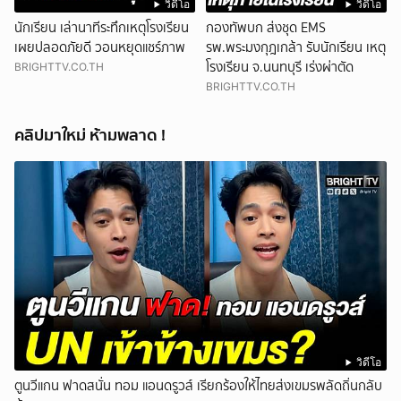
วิดีโอ
วิดีโอ
นักเรียน เล่านาทีระทึกเหตุโรงเรียน
กองทัพบก ส่งชุด EMS
เผยปลอดภัยดี วอนหยุดแชร์ภาพ
รพ.พระมงกุฎเกล้า รับนักเรียน เหตุ
โรงเรียน จ.นนทบุรี เร่งผ่าตัด
BRIGHTTV.CO.TH
BRIGHTTV.CO.TH
คลิปมาใหม่ ห้ามพลาด !
วิดีโอ
ตูนวีแกน ฟาดสนั่น ทอม แอนดรูวส์ เรียกร้องให้ไทยส่งเขมรพลัดถิ่นกลับ