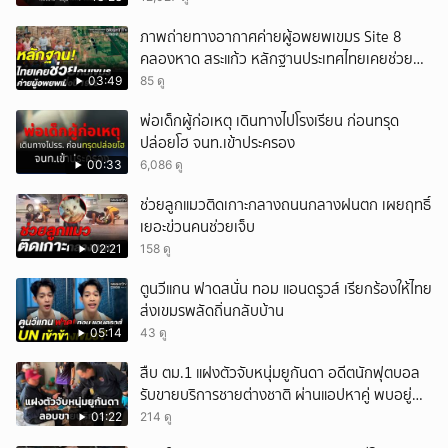
ภาพถ่ายทางอากาศค่ายผู้อพยพเขมร Site 8
คลองหาด สระแก้ว หลักฐานประเทศไทยเคยช่วยคน
เขมร
03:49
85 ดู
พ่อเด็กผู้ก่อเหตุ เดินทางไปโรงเรียน ก่อนทรุด
ปล่อยโฮ จนท.เข้าประครอง
00:33
6,086 ดู
ช่วยลูกแมวติดเกาะกลางถนนกลางฝนตก เผยฤทธิ์
เยอะข่วนคนช่วยเจ็บ
02:21
158 ดู
ตูนวีแกน ฟาดสนั่น ทอม แอนดรูวส์ เรียกร้องให้ไทย
ส่งเขมรพลัดถิ่นกลับบ้าน
05:14
43 ดู
สืบ ตม.1 แฝงตัวจับหนุ่มยูกันดา อดีตนักฟุตบอล
รับขายบริการชายต่างชาติ ผ่านแอปหาคู่ พบอยู่
เกินกำหนดอนุญาต
01:22
214 ดู