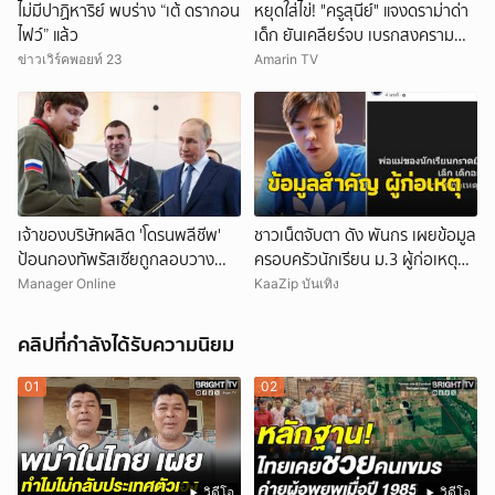
ไม่มีปาฏิหาริย์ พบร่าง “เต้ ดรากอน
หยุดใส่ไข่! "ครูสุนีย์" แจงดราม่าด่า
ไฟว์” แล้ว
เด็ก ยันเคลียร์จบ เบรกสงคราม
Gen
ข่าวเวิร์คพอยท์ 23
Amarin TV
เจ้าของบริษัทผลิต 'โดรนพลีชีพ'
ชาวเน็ตจับตา ดัง พันกร เผยข้อมูล
ป้อนกองทัพรัสเซียถูกลอบวาง
ครอบครัวนักเรียน ม.3 ผู้ก่อเหตุ
'คาร์บอมบ์' บาดเจ็บ-คนขับรถเสีย
และที่มาอาวุธ
Manager Online
KaaZip บันเทิง
ชีวิต
คลิปที่กำลังได้รับความนิยม
01
02
วิดีโอ
วิดีโอ