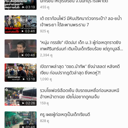
นักเรียน เหตุโรงเรียน จ.นนทบุรี เร่งผ่าตัด
03:19
455 ดู
เต้ ดราก้อนไฟว์ มีหินปริศนาถ่วงกระเป๋า? ลอ-ยน้ำ
เจ้าพระยา ใต้สะพานพระราม 7
03:46
925 ดู
"หนุ่ม กรรชัย" เปิดปม! เด็ก ม.3 ผู้ก่อเหตุกราดยิง
เทพศิรินทร์นนท์ เดิมเป็นเด็กเรียบร้อย แต่ถูกบูลลี่
หนัก คาดแรงกดดันสะสมกลายเป็นแรงแค้น จนก่อ
00:46
2,394 ดู
เหตุสลด
เปิดภาพล่าสุด “ตชด.นำทัพ” ยิ่งน่าสลด! หลังคดี
เงียบ ก่อนปรากฎตัวล่าสุด ยิ่งหดหู่?!
13:18
1,090 ดู
รวบโชเฟอร์เลือดเย็น ขับรถชนเหยื่อก่อนหลบหนี
อ้างหน้าตาเฉย เมียไม่อยากดูคนเจ็บ
02:26
159 ดู
ครู เผยผู้ก่อเหตุเป็นเด็กเรียนดี
828 ดู
01:46