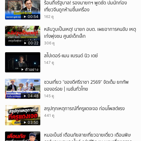
ร้อนถึงรัฐบาล! รองนายกฯ พูดชัด ปมนักท่อง
เที่ยวจีนถูกห้ามขึ้นเครื่อง
00:54
162 ดู
หลับวูบเป็นเหตุ! นายก อบต. เผยอาการคนขับ เหตุ
เก๋งพุ่งชน ศูนย์เด็กเล็ก
00:22
306 ดู
สไปเดอร์-แมน แบรนด์ นิว เดย์
147 ดู
ตัวอย่าง
ชวนเที่ยว “ของดีศรีราชา 2569” จัดเต็ม ยกทัพ
ของอร่อย | เนชั่นทั่วไทย
04:48
145 ดู
สรุปทุกเหตุการณ์ที่ครูแดงเจอ ก่อนโพสต์แรง
441 ดู
03:50
หมอเบ็นซ์ เตือนภัยสายเที่ยวฉายเดี่ยว เตือนพิษ