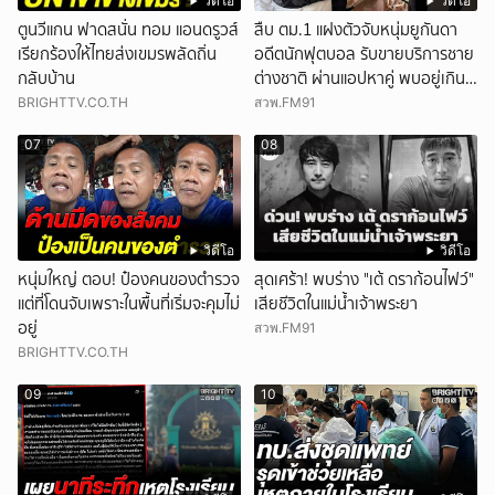
วิดีโอ
วิดีโอ
ตูนวีแกน ฟาดสนั่น ทอม แอนดรูวส์
สืบ ตม.1 แฝงตัวจับหนุ่มยูกันดา
เรียกร้องให้ไทยส่งเขมรพลัดถิ่น
อดีตนักฟุตบอล รับขายบริการชาย
กลับบ้าน
ต่างชาติ ผ่านแอปหาคู่ พบอยู่เกิน
กำหนดอนุญาต
BRIGHTTV.CO.TH
สวพ.FM91
07
08
วิดีโอ
วิดีโอ
หนุ่มใหญ่ ตอบ! ป๋องคนของตำรวจ
สุดเศร้า! พบร่าง "เต้ ดราก้อนไฟว์"
แต่ที่โดนจับเพราะในพื้นที่เริ่มจะคุมไม่
เสียชีวิตในแม่น้ำเจ้าพระยา
อยู่
สวพ.FM91
BRIGHTTV.CO.TH
09
10