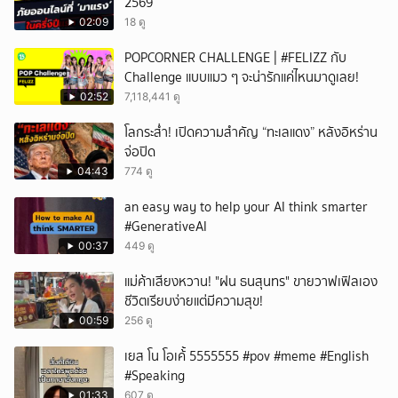
2569
02:09
18 ดู
POPCORNER CHALLENGE | #FELIZZ กับ
Challenge แบบแมว ๆ จะน่ารักแค่ไหนมาดูเลย!
02:52
7,118,441 ดู
โลกระส่ำ! เปิดความสำคัญ “ทะเลแดง” หลังอิหร่าน
จ่อปิด
04:43
774 ดู
an easy way to help your AI think smarter
#GenerativeAI
00:37
449 ดู
แม่ค้าเสียงหวาน! "ฝน ธนสุนทร" ขายวาฟเฟิลเอง
ชีวิตเรียบง่ายแต่มีความสุข!
00:59
256 ดู
เยส โน โอเค้้้้ 5555555 #pov #meme #English
#Speaking
01:33
607 ดู