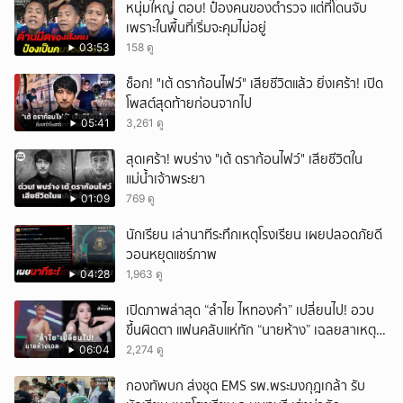
หนุ่มใหญ่ ตอบ! ป๋องคนของตำรวจ แต่ที่โดนจับ
เพราะในพื้นที่เริ่มจะคุมไม่อยู่
03:53
158 ดู
ช็อก! "เต้ ดราก้อนไฟว์" เสียชีวิตแล้ว ยิ่งเศร้า! เปิด
โพสต์สุดท้ายก่อนจากไป
05:41
3,261 ดู
สุดเศร้า! พบร่าง "เต้ ดราก้อนไฟว์" เสียชีวิตใน
แม่น้ำเจ้าพระยา
01:09
769 ดู
นักเรียน เล่านาทีระทึกเหตุโรงเรียน เผยปลอดภัยดี
วอนหยุดแชร์ภาพ
04:28
1,963 ดู
เปิดภาพล่าสุด “ลำไย ไหทองคำ” เปลี่ยนไป! อวบ
ขึ้นผิดตา แฟนคลับแห่ทัก “นายห้าง” เฉลยสาเหตุ
ชัด!
06:04
2,274 ดู
กองทัพบก ส่งชุด EMS รพ.พระมงกุฎเกล้า รับ