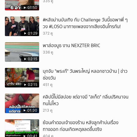
335 ดู
01:50
#หลังม่านบันเทิง กับ Challenge วันนี้ขอพาพี่ ๆ
วง #LOSO มาทายเพลงจากเสียงอินโทรกัน!
01:29
372 ดู
พาส่องบูธ งาน NEXZTER BRIC
336 ดู
02:15
บุกจับ "พระเก๊" วันพระใหญ่ หลอกชาวบ้าน | ข่าว
ช่องวัน
02:15
451 ดู
คลิปนี้ไม่มีสปอย แต่อาจมี "สเก็ด" กลิ่นปริศนาจน
ทนไม่ไหว
01:30
213 ดู
ย้อนคำตอบเจ้าของร้าน หลังลูกค้าบ่นเรื่อง
ทางออก ก่อนเกิดเหตุสลดขึ้นจริง
00:41
404 ดู