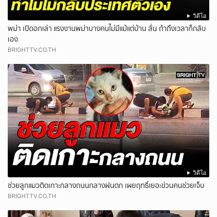
วิดีโอ
พม่า เปิดอกเล่า แรงงานพม่าบางคนไม่มีแม้แต่บ้าน ลั่น ถ้าถึงเวลาก็กลับ
เอง
BRIGHTTV.CO.TH
วิดีโอ
ช่วยลูกแมวติดเกาะกลางถนนกลางฝนตก เผยฤทธิ์เยอะข่วนคนช่วยเจ็บ
BRIGHTTV.CO.TH