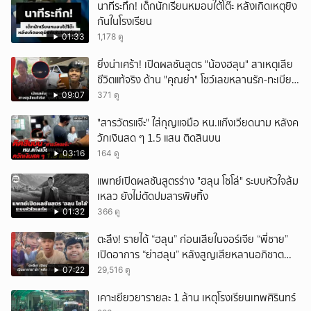
นาทีระทึก! เด็กนักเรียนหมอบใต้โต๊ะ หลังเกิดเหตุยิง
กันในโรงเรียน
01:33
1,178 ดู
ยิ่งน่าเศร้า! เปิดผลชันสูตร "น้องฮลุน" สาเหตุเสีย
ชีวิตแท้จริง ด้าน "คุณย่า" โชว์เลขหลานรัก-ทะเบียน
รถเคลื่อนร่าง!
09:07
371 ดู
"สารวัตรแจ๊ะ" ใส่กุญแจมือ หน.แก๊งเวียดนาม หลังค
วักเงินสด ๆ 1.5 แสน ติดสินบน
03:16
164 ดู
แพทย์เปิดผลชันสูตรร่าง "ฮลุน โซโล่" ระบบหัวใจล้ม
เหลว ยังไม่ตัดปมสารพิษทิ้ง
01:32
366 ดู
ตะลึง! รายได้ “ฮลุน” ก่อนเสียในจอร์เจีย “พี่ชาย”
เปิดอาการ “ย่าฮลุน” หลังสูญเสียหลานอภิชาต
บุตร!
07:22
29,516 ดู
เคาะเยียวยารายละ 1 ล้าน เหตุโรงเรียนเทพศิรินทร์