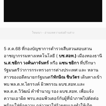
โฆษณา - อ่านบทความต่อด้านล่าง
5 ส.ค.68 ที่กองบัญชาการตำรวจสืบสวนสอบสวน
อาชญากรรมทางเทคโนโลยี (
บช.สอท.)
เมืองทองธานี
น.ส.ชยิกา วงศ์นภาจันทร์
หรือ
แซน ชยิกา
ที่ปรึกษา
รัฐมนตรีว่าการกระทรวงการต่างประเทศ และ หลาน
สาวของอดีตนายกรัฐมนตรี
ทักษิณ ชินวัตร
เดินทางเข้า
พบ พล.ต.ท.ไตรรงค์ ผิวพรรณ ผบช.สอท.และ
พล.ต.ต.วิวัฒน์ คำชำนาญ รอง ผบช.สอท. เพื่อแจ้ง
ความเอาผิด พรบ.คอมพิวเตอร์กับผู้ที่นำภาพไปตัดต่อ
พร้อมใส่ข้อความ กล่าวหาใส่ร้ายตนเองทำให้เกิด