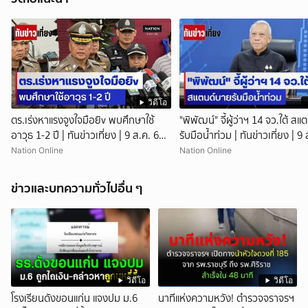
วิดีโอ
ตร.เร่งหาแรงจูงใจมือยิv พบศึกษาใช้
"พิพัฒน์" จี้ผู้ว่าฯ 14 จว.ใต้ ส
อาวุธ 1-2 ปี | ทันข่าวเที่ยง | 9 ส.ค. 69 |
รับมือน้ำท่วม | ทันข่าวเที่ยง | 9
NationTV22 สอบพยานแล้ว 17 ปาก
| NationTV22
Nation Online
Nation Online
เร่งตรวจมือถือและหลักฐานที่เกิดเหตุ
พบปัจจัยหลายด้าน ทั้งครอบครัว
ข่าวและบทความทั่วไปอื่น ๆ
โรงเรียน เพื่อน และสื่อโซเ
วิดีโอ
วิดีโอ
โรงเรียนดังขอนแก่น แจงปม ม.6
นาทีแห่งความหวัง! ตำรวจจราจรฯ