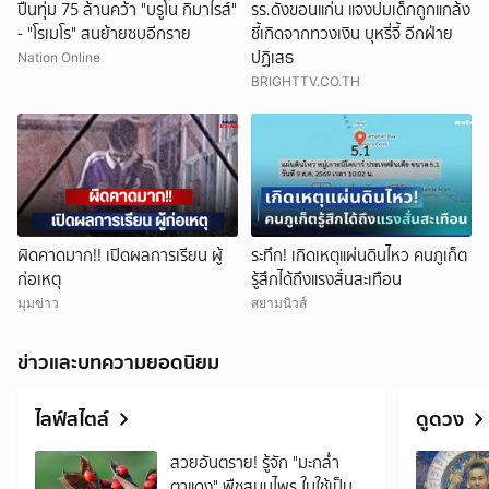
ปืนทุ่ม 75 ล้านคว้า "บรูโน กิมาไรส์"
รร.ดังขอนแก่น แจงปมเด็กถูกแกล้ง
- "โรเมโร" สนย้ายซบอีกราย
ชี้เกิดจากทวงเงิน บุหรี่จี้ อีกฝ่าย
ปฏิเสธ
Nation Online
BRIGHTTV.CO.TH
ผิดคาดมาก!! เปิดผลการเรียน ผู้
ระทึก! เกิดเหตุแผ่นดินไหว คนภูเก็ต
ก่อเหตุ
รู้สึกได้ถึงแรงสั่นสะเทือน
มุมข่าว
สยามนิวส์
ข่าวและบทความยอดนิยม
ไลฟ์สไตล์
ดูดวง
สวยอันตราย! รู้จัก "มะกล่ำ
ตาแดง" พืชสมุนไพร ใบใช้เป็น