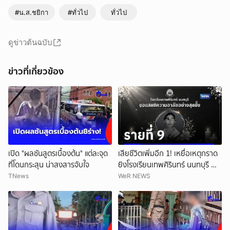
#น.ส.ชยิกา
#ทั่วไป
ทั่วไป
ดูข่าวต้นฉบับ
ข่าวที่เกี่ยวข้อง
ยกเลิก
เปิด "ผลชันสูตรเบื้องต้น" แต่ละจุด
เสียชีวิตเพิ่มอีก 1! เหยื่อเหตุกราด
ที่โดนกระสุน น่าสงสารจับใจ
ยิงโรงเรียนเทพศิรินทร์ นนทบุรี ทำ
ยอดเสียชีวิตสะสมรวมเป็น 9 ราย
TNews
WeR NEWS
แล้ว