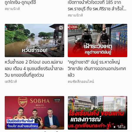
ถูกไถเงิน-ถูกบุxรี่จี้
เปิดทางนำหัวใจดวงที่ 185 จาก
รพ.ราชบุรี ถึง รพ.ศิริราช สำเร็จใน
สยามนิวส์
48 นาที
สยามนิวส์
หวั่นซ้ำรอย 2 ปีก่อน! อบต.แม่สาม
"ครูต่างชาติ" ข่มขู่ รร.หาดใหญ่
แลบ เตือน 4 ชุมชนเสี่ยงริมน้ำสาละ
วิทยาลัย เดินทางออกนอกประเทศ
วิน ยกของขึ้นที่สูงด่วน
แล้ว
เดลินิวส์
คมชัดลึกออนไลน์
วิดีโอ