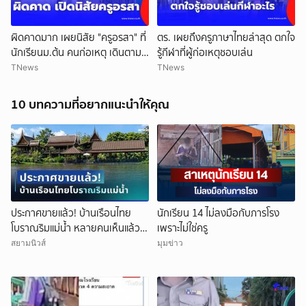
ผิดคาดมาก เผยนิสัย "ครูอรสา" ที่
ตร. เผยถึงครูภาษาไทยล่าสุด ตกใจ
นักเรียนม.ต้น คนก่อเหตุ เดินตาม
รู้กีฬาที่ผู้ก่อเหตุชอบเล่น
หา
TNews
TNews
10 บทความที่อยากแนะนำให้คุณ
ประกาศขายแล้ว! บ้านเรือนไทย
นักเรียน 14 ไม่ลงมือกับภารโรง
โบราณริมแม่น้ำ หลายคนเห็นแล้ว
เพราะไม่ใช่ครู
จำได้ เคยเป็นฉากหนังดัง
สยามนิวส์
มุมข่าว