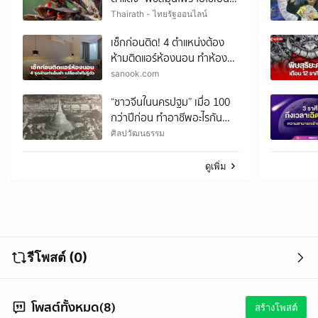
ยา แต่เมล็ดมีพิษร้าย
Thairath - ไทยรัฐออนไลน์
เช็กก่อนติด! 4 ตำแหน่งต้อง
ห้ามติดแอร์ห้องนอน ทำห้อง
เย็นช้า เปลืองค่าไฟไม่รู้ตัว
sanook.com
“ชาวจีนในนครปฐม” เมื่อ 100
กว่าปีก่อน ทำอาชีพอะไรกัน
บ้าง?
ศิลปวัฒนธรรม
ดูเพิ่ม
รีโพสต์ (0)
โพสต์ทั้งหมด(8)
สร้างโพสต์