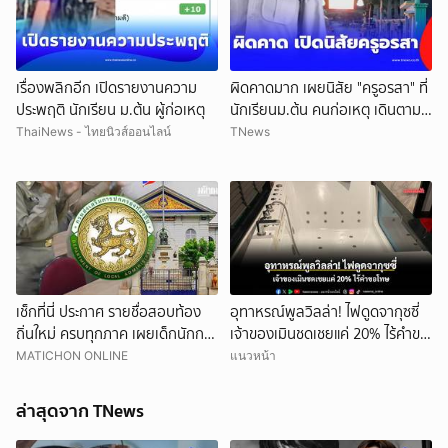
เรื่องพลิกอีก เปิดรายงานความ
ผิดคาดมาก เผยนิสัย "ครูอรสา" ที่
ประพฤติ นักเรียน ม.ต้น ผู้ก่อเหตุ
นักเรียนม.ต้น คนก่อเหตุ เดินตาม
หา
ThaiNews - ไทยนิวส์ออนไลน์
TNews
เช็กที่นี่ ประกาศ รายชื่อสอบท้อง
อุทาหรณ์พูลวิลล่า! ไฟดูดจากุซซี่
ถิ่นใหม่ ครบทุกภาค เผยเด็กนักการ
เจ้าของเมินชดเชยแค่ 20% ไร้คำขอ
เมืองดังหลุดอื้อ
โทษ
MATICHON ONLINE
แนวหน้า
ล่าสุดจาก TNews