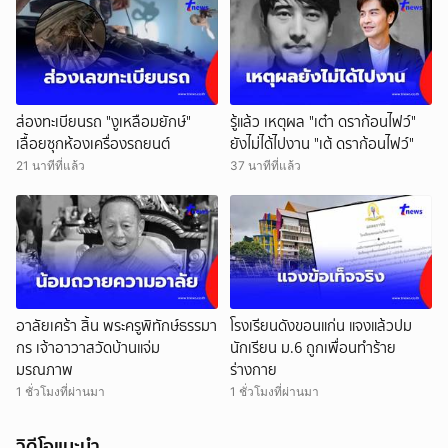
ส่องทะเบียนรถ "งูเหลือมยักษ์"
รู้แล้ว เหตุผล "เต๋า ดราก้อนไฟว์"
เลื้อยซุกห้องเครื่องรถยนต์
ยังไม่ได้ไปงาน "เต้ ดราก้อนไฟว์"
21 นาทีที่แล้ว
37 นาทีที่แล้ว
อาลัยเศร้า สิ้น พระครูพิทักษ์ธรรมา
โรงเรียนดังขอนแก่น แจงแล้วปม
กร เจ้าอาวาสวัดบ้านแจ่ม
นักเรียน ม.6 ถูกเพื่อนทำร้าย
มรณภาพ
ร่างกาย
1 ชั่วโมงที่ผ่านมา
1 ชั่วโมงที่ผ่านมา
วิดีโอแนะนำ