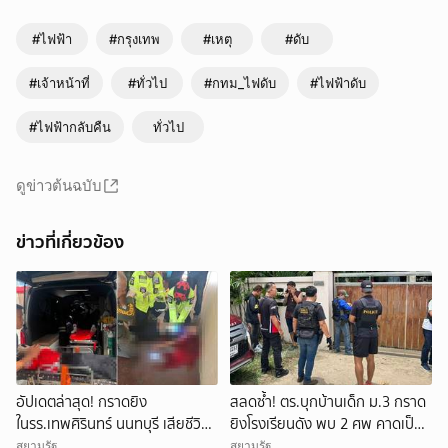
#ไฟฟ้า
#กรุงเทพ
#เหตุ
#ดับ
#เจ้าหน้าที่
#ทั่วไป
#กทม_ไฟดับ
#ไฟฟ้าดับ
#ไฟฟ้ากลับคืน
ทั่วไป
ดูข่าวต้นฉบับ
ข่าวที่เกี่ยวข้อง
อัปเดตล่าสุด! กราดยิง
สลดซ้ำ! ตร.บุกบ้านเด็ก ม.3 กราด
ในรร.เทพศิรินทร์ นนทบุรี เสียชีวิต
ยิงโรงเรียนดัง พบ 2 ศพ คาดเป็น
รวม 7 ราย เป็นครู 3 ราย นักเรียน
ปู่-ย่า โดนสังหารก่อนก่อเหตุ
สยามรัฐ
สยามรัฐ