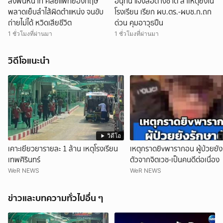
สั่งพ้นหน้าที่ ศัลยแพทย์อังกฤษ
อนุทิน แจงสื่อต่างชาติ สาเหตุยิงใน
พลาดเย็บลำไส้ผิดตำแหน่ง จนขับ
โรงเรียน เรียก ผบ.ตร.-ผบช.ก.ถก
ถ่ายไม่ได้ หวิดเสียชีวิต
ด่วน คุมอาวุธปืน
1 ชั่วโมงที่ผ่านมา
1 ชั่วโมงที่ผ่านมา
วิดีโอแนะนำ
วิดีโอ
เคาะเยียวยารายละ 1 ล้าน เหตุโรงเรียน
เหตุกราดยิvพารากอน ผู้ป่วยยัง
เทพศิรินทร์
ตัวจากจิตเวช-เป็นคนดีต่อเนื่อง
WeR NEWS
WeR NEWS
ข่าวและบทความทั่วไปอื่น ๆ