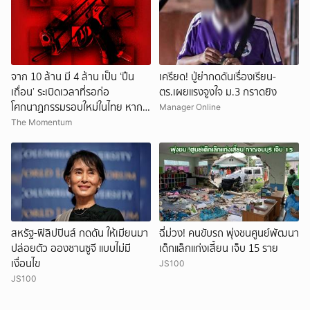
จาก 10 ล้าน มี 4 ล้าน เป็น ‘ปืน
เครียด! ปู่ย่ากดดันเรื่องเรียน-
เถื่อน’ ระเบิดเวลาที่รอก่อ
ตร.เผยแรงจูงใจ ม.3 กราดยิง
โศกนาฏกรรมรอบใหม่ในไทย หาก
Manager Online
การถอดบทเรียนของรัฐเป็นเพียง
The Momentum
‘ลมปาก’
สหรัฐ-ฟิลิปปินส์ กดดัน ให้เมียนมา
ฉี่ม่วง! คนขับรถ พุ่งชนศูนย์พัฒนา
ปล่อยตัว อองซานซูจี แบบไม่มี
เด็กแล็กแก่งเสี้ยน เจ็บ 15 ราย
เงื่อนไข
JS100
JS100