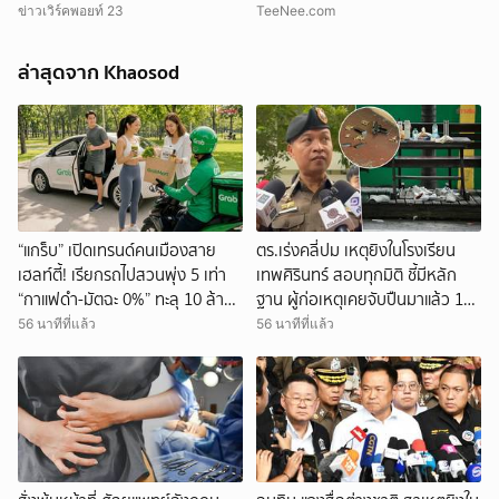
ข่าวเวิร์คพอยท์ 23
TeeNee.com
ล่าสุดจาก Khaosod
ยกเลิก
“แกร็บ” เปิดเทรนด์คนเมืองสาย
ตร.เร่งคลี่ปม เหตุยิงในโรงเรียน
เฮลท์ตี้! เรียกรถไปสวนพุ่ง 5 เท่า
เทพศิรินทร์ สอบทุกมิติ ชี้มีหลัก
“กาแฟดำ-มัตฉะ 0%” ทะลุ 10 ล้าน
ฐาน ผู้ก่อเหตุเคยจับปืนมาแล้ว 1
แก้ว
ครั้ง
56 นาทีที่แล้ว
56 นาทีที่แล้ว