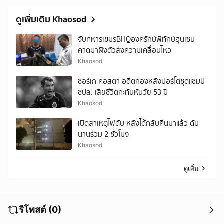
ดูเพิ่มเติม Khaosod
จับทหารเขมรBHQองครักษ์พิทักษ์ฮุนเซน
คาดมาฝังตัวส่งความเคลื่อนไหว
Khaosod
ชอร์เก คอสตา อดีตกองหลังปอร์โตชุดแชมป์
ชปล. เสียชีวิตกะทันหันวัย 53 ปี
Khaosod
เปิดสาเหตุไฟดับ หลังได้กลับคืนมาแล้ว ดับ
นานร่วม 2 ชั่วโมง
Khaosod
ดูเพิ่ม
รีโพสต์ (0)