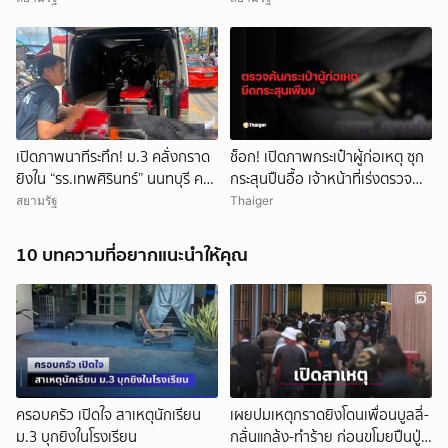
3 ราย และผู้ก่อเหตุ 1 ราย บาดเจ็บ
กว่า 15 ราย
เปิดภาพนาทีระทึก! ม.3 คลั่งกราด
ช็อก! เปิดภาพกระเป๋าผู้ก่อเหตุ ซุก
ยิงใน “รร.เทพศิรินทร์” นนทบุรี ครู
กระสุนปืนอื้อ เจ้าหน้าที่เร่งตรวจ
ดับ 2 บาดเจ็บกว่า 20 ราย ก่อนยิง
สอบ
สยามรัฐ
Thaiger
ตัวเองเสียชีวิตหน้าห้องเรียน
10 บทความที่อยากแนะนำให้คุณ
ครอบครัว เปิดใจ สาเหตุนักเรียน
เผยปมเหตุกราดยิงโดนเพื่อนบูลลี่-
ม.3 บุกยิงในโรงเรียน
กลั่นแกล้ง-ทำร้าย ก่อนขโมยปืนปู่