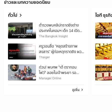
ข่าวและบทความยอดนิยม
ทั่วไป
ไอที ธุรกิ
ตำรวจพบคลิปกราดยิงต่าง
ประเทศในคอมฯ เด็ก 14 เปิดดู
ค้างไว้ตั้งแต่วันที่ 30 ก.ค.
The Bangkok Insight
ครูวอนสื่อ “หยุดสร้างภาพ
สงสาร” ผู้ก่อเหตุกราดยิง ผวา
กลายเป็นพฤติกรรมเลียนแบบ
Thaiger
ด่วน! พบศพ "เต้ ดรากอน
ไฟว์" ลอยในเจ้าพระยา รอ
แพทย์นิติเวช-ตร.มาตรวจสอบ
Manager Online
ดูเพิ่ม