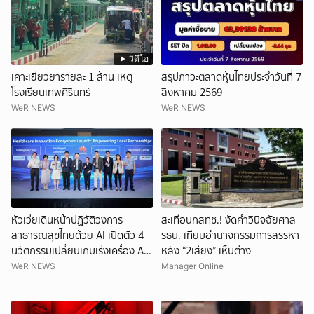
วิดีโอ
เคาะเยียวยารายละ 1 ล้าน เหตุ
สรุปภาวะตลาดหุ้นไทยประจำวันที่ 7
โรงเรียนเทพศิรินทร์
สิงหาคม 2569
WeR NEWS
WeR NEWS
หัวเว่ยเดินหน้าปฏิวัติวงการ
สะเทือนกสทช.! งัดคำวินิจฉัยศาล
สาธารณสุขไทยด้วย AI เปิดตัว 4
รธน. เทียบอำนาจกรรมการสรรหา
นวัตกรรมเปลี่ยนเกมเร่งเครื่อง AI
หลัง “2เสียง” เห็นต่าง
เพื่อการแพทย์ในประเทศไทย
WeR NEWS
Manager Online