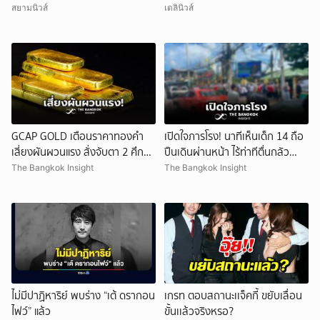
ก่อเหตุ
สยามนิวส์
เดลินิวส์
GCAP GOLD เตือนราคาทองคำ
เปิดใจภารโรง! นาทีเห็นเด็ก 14 ถือ
เสี่ยงผันผวนแรง สั่งจับตา 2 ศึก
ปืนเดินผ่านหน้า ไร้ท่าทีตื่นกลัว
สำคัญ!
ก่อนหลบตำรวจขึ้นอีกอาคาร
The Bangkok Insight
The Bangkok Insight
ไม่มีปาฏิหาริย์ พบร่าง “เต้ ดรากอน
เกรท ตอบสถานะเเจ็คกี้ ขยับเลื่อน
ไฟว์” แล้ว
ขั้นเเล้วจริงหรอ?