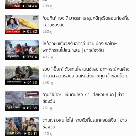
04:44
798 ดู
"อนุทิน" แจง 7 มาตรการ ลุยคดีทุจริตสอบท้องถิ่น
| ข่าวช่องวัน
02:32
250 ดู
ไหว้สวย แก๊งวัยรุ่นอิตาลี ป่วนเมือง ขอโทษ
พฤติกรรมไม่เหมาะสม | ข่าวช่องวัน
07:04
432 ดู
รวบ “เปี๊ยก” ตัวแทนไฟแนนซ์แสบ อุทาหรณ์คนค้าง
ค่างวด สวมรอยสไลด์หนีส่งนายทุน เจ้าของช็อก
หนี้ยังอยู่ - รถปลิว เสียหายกว่า 600,000 บาท
01:53
240 ดู
"คุมาโมโตะ" แผ่นดินไหว 7.1 เสียหายหนัก | ข่าว
ช่องวัน
07:39
251 ดู
ตามหา ฮลุน โซโล่ หายตัวที่ประเทศจอร์เจีย | ข่าว
ช่องวัน
06:11
410 ดู