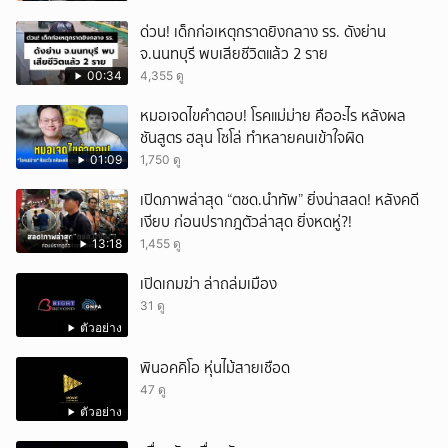
ด่วน! เด็กก่อเหตุกราดยิงกลาง รร. ดังย่าน
จ.นนทบุรี พบเสียชีวิตแล้ว 2 ราย
00:34
4,355 ดู
หมอเจดไขคำตอบ! โรคแม่ม่าย คืออะไร หลังผล
ชันสูตร ฮลุน โซโล่ ทำหลายคนเข้าใจผิด
01:09
1,750 ดู
เปิดภาพล่าสุด “ตชด.นำทัพ” ยิ่งน่าสลด! หลังคดี
เงียบ ก่อนปรากฎตัวล่าสุด ยิ่งหดหู่?!
13:18
1,455 ดู
เปิดเกมฆ่า ล่าถล่มเมือง
31 ดู
ตัวอย่าง
พินอคคิโอ หุ่นไม้สายเชือด
47 ดู
ตัวอย่าง