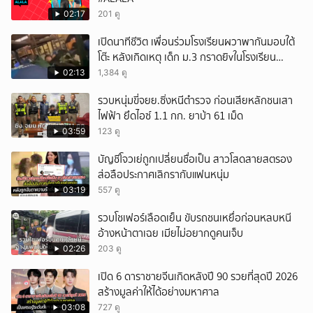
02:17
201 ดู
เปิดนาทีชีวิต เพื่อนร่วมโรงเรียนผวาพากันมอบใต้
โต๊ะ หลังเกิดเหตุ เด็ก ม.3 กราดยิvในโรงเรียน
เทพศิรินทร์นนท์ แบบไม่เลือกหน้า เสียงปืนดังสนั่น
02:13
1,384 ดู
หวั่นไหว
รวบหนุ่มขี่จยย.ซิ่งหนีตำรวจ ก่อนเสียหลักชนเสา
ไฟฟ้า ยึดไอซ์ 1.1 กก. ยาบ้า 61 เม็ด
03:59
123 ดู
บัญชีโจวเย่ถูกเปลี่ยนชื่อเป็น สาวโสดสายสตรอง
ส่อลือประกาศเลิกรากับแฟนหนุ่ม
03:19
557 ดู
รวบโชเฟอร์เลือดเย็น ขับรถชนเหยื่อก่อนหลบหนี
อ้างหน้าตาเฉย เมียไม่อยากดูคนเจ็บ
02:26
203 ดู
เปิด 6 ดาราชายจีนเกิดหลังปี 90 รวยที่สุดปี 2026
สร้างมูลค่าให้ได้อย่างมหาศาล
03:08
727 ดู