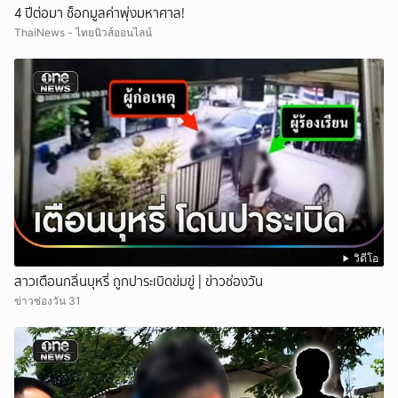
4 ปีต่อมา ช็อกมูลค่าพุ่งมหาศาล!
ThaiNews - ไทยนิวส์ออนไลน์
วิดีโอ
สาวเตือนกลิ่นบุหรี่ ถูกปาระเบิดข่มขู่ | ข่าวช่องวัน
ข่าวช่องวัน 31