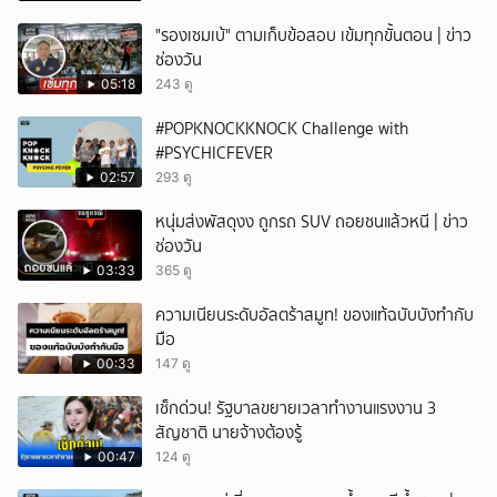
"รองเซมเบ้" ตามเก็บข้อสอบ เข้มทุกขั้นตอน | ข่าว
ช่องวัน
05:18
243 ดู
#POPKNOCKKNOCK Challenge with
#PSYCHICFEVER
02:57
293 ดู
หนุ่มส่งพัสดุงง ถูกรถ SUV ถอยชนแล้วหนี | ข่าว
ช่องวัน
03:33
365 ดู
ความเนียนระดับอัลตร้าสมูท! ของแท้ฉบับบังทำกับ
มือ
00:33
147 ดู
เช็กด่วน! รัฐบาลขยายเวลาทำงานแรงงาน 3
สัญชาติ นายจ้างต้องรู้
00:47
124 ดู