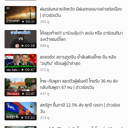
ฝนถล่มหลายจังหวัด มีฝนตกลงมาอย่างต่อเนื่อง
| ข่าวช่องวัน
06:31
263 ดู
โค้งสุดท้าย!!! มาร่วมลุ้นว่า สเปน หรือ อาร์เจนตินา
จะคว้าแชมป์โลก
00:38
598 ดู
แถลงชัด! สถานทูตจีน ย้ำสัมพันธ์ไทย-จีน หลัง
"อนุทิน" เยือนผู้นำล่าสุด
00:47
272 ดู
ไทย–กัมพูชา แลกตัวผู้พ้นคดี ไทยรับ 36 คน ส่ง
กลับกัมพูชา 67 คน | ข่าวช่องวัน
02:41
441 ดู
สหรัฐฯ ขึ้นภาษี 12.5% ส่ง ศุภจี เจรจา | ข่าวช่อง
วัน
03:30
314 ดู