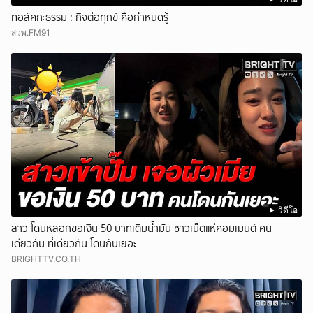
ทอล์คกะธรรม : กิจต่อทุกข์ คือกำหนดรู้
สวพ.FM91
วิดีโอ
สาว โดนหลอกขอเงิน 50 บาทเติมน้ำมัน ชาวเน็ตแห่คอมเมนต์ คน
เดียวกัน ที่เดียวกัน โดนกันเยอะ
BRIGHTTV.CO.TH