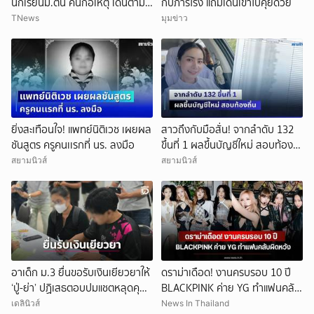
นักเรียนม.ต้น คนก่อเหตุ เดินตาม
กับภารโรง แถมเดินเข้าไปคุยด้วย
หา
TNews
มุมข่าว
ยิ่งสะเทือนใจ! แพทย์นิติเวช เผยผล
สาวถึงกับมือสั่น! จากลำดับ 132
ชันสูตร ครูคนเเรกที่ นร. ลงมือ
ขึ้นที่ 1 ผลขึ้นบัญชีใหม่ สอบท้อง
ถิ่น
สยามนิวส์
สยามนิวส์
อาเด็ก ม.3 ยื่นขอรับเงินเยียวยาให้
ดราม่าเดือด! งานครบรอบ 10 ปี
‘ปู่-ย่า’ ปฏิเสธตอบปมแชตหลุดคุย
BLACKPINK ค่าย YG ทำแฟนคลับ
แม่ ‘ถูกกลั่นแกล้ง’
ผิดหวัง
เดลินิวส์
News In Thailand