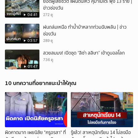
ยอดผู้เสียชีวิต แผ่นดินไหว คุมาโมโตะ พุ่ง 13 ราย |
ข่าวช่องวัน
04:41
272 ดู
ฝนถล่มเหนือ ทำน้ำป่าหลากท่วมฉับพลัน | ข่าว
ช่องวัน
03:57
289 ดู
สวยสมมง! เปิดชุด “ลิซ่า ลลิษา” เข้าดูบอลโลก
736 ดู
01:47
10 บทความที่อยากแนะนำให้คุณ
ผิดคาดมาก เผยนิสัย "ครูอรสา" ที่
รู้แล้ว! สาเหตุนักเรียน 14 ไม่ลงมือ