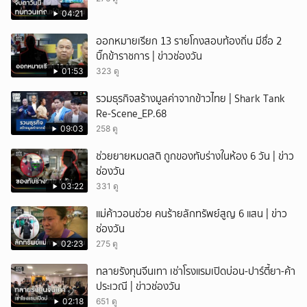
ยกเลิก
04:21
ออกหมายเรียก 13 รายโกงสอบท้องถิ่น มีชื่อ 2
บิ๊กข้าราชการ | ข่าวช่องวัน
01:53
323 ดู
รวมธุรกิจสร้างมูลค่าจากข้าวไทย | Shark Tank
Re-Scene_EP.68
09:03
258 ดู
ช่วยยายหมดสติ ถูกของทับร่างในห้อง 6 วัน | ข่าว
ช่องวัน
03:22
331 ดู
แม่ค้าวอนช่วย คนร้ายลักทรัพย์สูญ 6 แสน | ข่าว
ช่องวัน
02:23
275 ดู
ทลายรังทุนจีนเทา เช่าโรงแรมเปิดบ่อน-ปาร์ตี้ยา-ค้า
ประเวณี | ข่าวช่องวัน
02:18
651 ดู