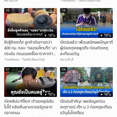
สยามนิวส์
ThaiNews - ไทยนิวส์ออนไลน์
05
06
วิดีโอ
วิดีโอ
ยิ่งรู้ยิ่งตกใจ! ลูกค้าเดินทางกว่า
เปิดปมแล้ว! เพื่อนสนิทเผยปัญหาที่
400 กม. หอบ “กลองมโหระทึก” มา
ผู้ก่อเหตุเคยพูดถึง ก่อนเกิดเหตุ
ประเมิน ก่อนเฉลยซื้อมาราคาเท่า
สะเทือนขวัญ
ไหร่?
ThaiNews - ไทยนิวส์ออนไลน์
สยามนิวส์
07
08
วิดีโอ
วิดีโอ
เปิดคลิปนาทีโหด! เจ้าของสุนัขรับ
เปิดปมสำคัญ! เผยข้อมูลก่อน
ไม่ได้ หลังเห็นลาบราดอร์ถูกลาก
เหตุการณ์ เด็ก ม.3 ก่อเหตุสะเทือน
กลางถนน
ขวัญในโรงเรียน