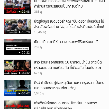
นับถือใจ! ไรเดอร์เสียใจ ข่าวพี่น้องรัสเซีย ไม่เก็บเงิน
ค่าโดยสารคนรัสเซียเป็นการขอโทษ
02:48
381 ดู
ยิ่งรู้ยิ่งจุก! เปิดของสำคัญ “ชิ้นเดียว” ที่จอเจียร์ ไม่
ส่งกลับพร้อมร่าง “ฮลุน โซโล่” หลังถึงแผ่นดินไทย!
13:28
13,459 ดู
เปิดนาทีกราดยิX กลาง รร.เทพศิรินทร์นนทบุรี
759 ดู
00:22
สาว โดนหลอกขอเงิน 50 บาทเติมน้ำมัน ชาวเน็ต
แห่คอมเมนต์ คนเดียวกัน ที่เดียวกัน โดนกันเยอะ
03:12
576 ดู
ถึงว่า! เปิดปมผู้ก่อเหตุเดินตามหา ครูอรสา เป็นคน
แรก ก่อนเกิดเหตุสะเทือนขวัญ
00:47
1,540 ดู
พ่อเด็กผู้ก่อเหตุ เดินทางไปโรงเรียน ก่อนทรุด
ปล่อยโฮ จนท.เข้าประครอง