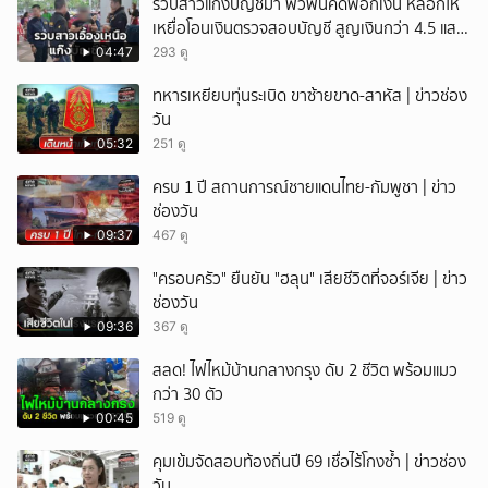
รวบสาวแก๊งบัญชีม้า พัวพันคดีฟอกเงิน หลอกให้
เหยื่อโอนเงินตรวจสอบบัญชี สูญเงินกว่า 4.5 แสน
บาท
04:47
293 ดู
ทหารเหยียบทุ่นระเบิด ขาซ้ายขาด-สาหัส | ข่าวช่อง
วัน
05:32
251 ดู
ครบ 1 ปี สถานการณ์ชายแดนไทย-กัมพูชา | ข่าว
ช่องวัน
09:37
467 ดู
"ครอบครัว" ยืนยัน "ฮลุน" เสียชีวิตที่จอร์เจีย | ข่าว
ช่องวัน
09:36
367 ดู
สลด! ไฟไหม้บ้านกลางกรุง ดับ 2 ชีวิต พร้อมแมว
กว่า 30 ตัว
00:45
519 ดู
คุมเข้มจัดสอบท้องถิ่นปี 69 เชื่อไร้โกงซ้ำ | ข่าวช่อง
วัน