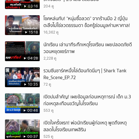
03:16
204 ดู
โชคหล่นทับ! “หนุ่มซื้อลวด” จากร้านมือ 2 ญี่ปุ่น
ตะลึงไม่ใช่ลวดธรรมดา ช็อครู้ซ่อนมูลค่ามหาศาล!
15:18
16,362 ดู
นักเรียน เล่านาทีระทึกเหตุโรงเรียน เผยปลอดภัยดี
วอนหยุดแชร์ภาพ
04:28
2,228 ดู
รวมซีนชาร์คหนึ่งไล่ต้อนกัดนิ่มๆ | Shark Tank
Re_Scene_EP.72
10:35
72 ดู
เปิดปมสำคัญ! เผยข้อมูลก่อนเหตุการณ์ เด็ก ม.3
ก่อเหตุสะเทือนขวัญในโรงเรียน
00:46
553 ดู
เปิดใจครั้งแรก! พ่อนักเรียนผู้ก่อเหตุ พูดถึงเหตุ
สลดในโรงเรียนเทพสิริน
00:37
525 ดู