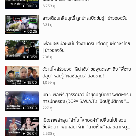
00:33
6,753 ดู
สาวเตือนกลิ่นบุหรี่ ถูกปาระเบิดข่มขู่ | ข่าวช่องวัน
331 ดู
02:25
เพื่อนเผยมือยิงบ่นส่งงานครบแต่ติดศูนย์ภาษาไทย
| ข่าวช่องวัน
03:59
738 ดู
ตัวแม่โผล่ร่วมวง! “ลีน่าจัง” ขอพูดตรงๆ ถึง “พี่ชาย
ฮลุน” หลังรู้ “ผลชันสูตร” น้องชาย!
15:00
1,099 ดู
มท.2 พลพีร์ สุวรรณฉวี นำชุดปฏิบัติการพิเศษกรม
การปกครอง (DOPA S.W.A.T.) เปิดปฏิบัติการ “บา
รมีโสธร” บุกจับผับเถื่อนอัพยา กลางเมืองแปดริ้ว
03:03
227 ดู
เปิดถึงเช้า ไร้ใบอนุญาต
เปิดภาพล่าสุด “ลำไย ไหทองคำ” เปลี่ยนไป! อวบ
ขึ้นผิดตา แฟนคลับแห่ทัก “นายห้าง” เฉลยสาเหตุ
ชัด!
06:04
2,538 ดู