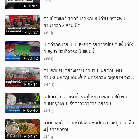
01:04
ตร.เมืองแพร่ สกัดจับรถหลบหนีด่าน ตรวจพบ
ยาบ้ากว่า 2 ล้านเม็ด
01:27
291 ดู
เปิดคำอธิบาย! ปม 99 ชาติเรียกร้องไทยคืนพื้นที่ให้
กัมพูชา ข้อเท็จจริงเป็นแบบนี้
00:42
299 ดู
ตา_ยสิปชช.อย่างเรา! ชาวบ้าน เผยคลิป ฝุ่น
ถ่านหินปกคลุมเต็มพื้นที่ นครหลวง อยุธยาฯ จะอยู่
กันยังไง
07:14
344 ดู
อัปเดตล่าสุด! เหตุน้ำรั่วอุโมงค์สายสีม่วงใต้ พบ
ถนนทรุดเพิ่ม-เร่งตรวจอาคารโดยรอบ
00:40
284 ดู
งานบวชเดือด! วัยรุ่นไล่ชน-ชักปืนกลางหมู่บ้าน เจ็บ
4 | ข่าวช่องวัน
04:31
281 ดู