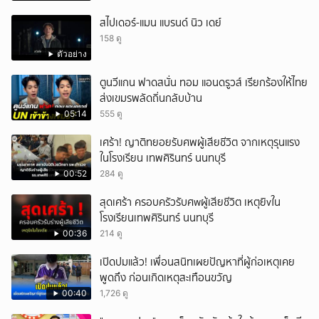
สไปเดอร์-แมน แบรนด์ นิว เดย์
158 ดู
ตัวอย่าง
ตูนวีแกน ฟาดสนั่น ทอม แอนดรูวส์ เรียกร้องให้ไทย
ส่งเขมรพลัดถิ่นกลับบ้าน
05:14
555 ดู
เศร้า! ญาติทยอยรับศพผู้เสียชีวิต จากเหตุรุนแรง
ในโรงเรียน เทพศิรินทร์ นนทบุรี
00:52
284 ดู
สุดเศร้า ครอบครัวรับศwผู้เสียชีวิต เหตุยิvใน
โรงเรียนเทพศิรินทร์ นนทบุรี
00:36
214 ดู
เปิดปมแล้ว! เพื่อนสนิทเผยปัญหาที่ผู้ก่อเหตุเคย
พูดถึง ก่อนเกิดเหตุสะเทือนขวัญ
00:40
1,726 ดู