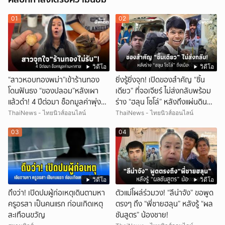
01
02
วิดีโอ
วิดีโอ
“สาวหอบทองพม่า”เข้าร้านทอง
ยิ่งรู้ยิ่งจุก! เปิดของสำคัญ “ชิ้น
โดนฟันธง “ของปลอม”หลังเผา
เดียว” ที่จอเจียร์ ไม่ส่งกลับพร้อม
แล้วดำ! 4 ปีต่อมา ช็อกมูลค่าพุ่ง
ร่าง “ฮลุน โซโล่” หลังถึงแผ่นดิน
มหาศาล!
ไทย!
ThaiNews - ไทยนิวส์ออนไลน์
ThaiNews - ไทยนิวส์ออนไลน์
03
04
วิดีโอ
วิดีโอ
ถึงว่า! เปิดปมผู้ก่อเหตุเดินตามหา
ตัวแม่โผล่ร่วมวง! “ลีน่าจัง” ขอพูด
ครูอรสา เป็นคนแรก ก่อนเกิดเหตุ
ตรงๆ ถึง “พี่ชายฮลุน” หลังรู้ “ผล
สะเทือนขวัญ
ชันสูตร” น้องชาย!