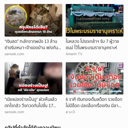
"เงินสด" ทะลักจากผนัง 13 ล้าน
ในหลวง โปรดเกล้าฯ รับ 7 ผู้วาย
ช่างรับเหมา-เจ้าของบ้าน แย่งกัน
ชนม์ ไว้ในพระบรมราชานุเคราะห์
วุ่น สุดท้ายศาลตัดสินให้ใคร?!
sanook.com
Amarin TV
"เมียแปลงร่างเป็นงู" ผัวเห็นแล้ว
6 ราศี เงินทองเต็มสต็อก รวยช็อก
ตกใจกลัว วิ่งกวดกันไปชั้น 17
ไม่มีช็อต ปลดล็อกเรื่องเงิน มีลาภ
ตร.เผยบทสรุปคดีสุดแปลก!
ลอยจ่อคิว
sanook.com
ดวง D
คลิปที่กำลังได้รับความนิยม