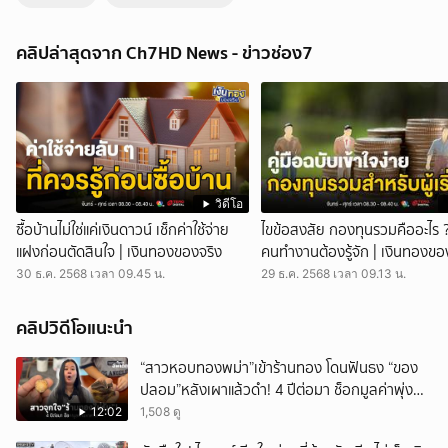
บก.ป.รับสืบสวน หมอดู ชื่อดังฉ้อโกง คาดเกี่ยวข้องกับเงินรับบริจาค | ข่าว
เด็ด 7 สี
คลิปล่าสุดจาก Ch7HD News - ข่าวช่อง7
ข่าวเด็ด 7 สี - ตำรวจกองปราบฯ ยอมรับ มีผู้เสียหายแจ้งความดำเนินคดีกับ
หมอดู ชื่อดัง เกี่ยวข้องกับเงินรับบริจาคหลายแสนบาท พลตำรวจตรี จรูญ
เกียรติ ปานแก้ว รองผู้บัญชาการตำรวจสอบสวนกลาง ยอมรับ มีคนเข้าแจ้ง
ความร้องทุกข์กับกองบังคับการปราบปราม ให้ดำเนินคดีกับ หมอดู ชื่อดัง
ความผิดฐาน ฉ้อโกง จริง ตอนนี้อยู่ในขั้นตอนการรวบรวมพยานหลักฐาน
และตรวจสอบเงินบริจาคหลายแสนบาท ว่าปลายทางอยู่ที่ใด มีการดำเนิน
การผิดวัตถุประสงค์หรือไม่ หากพบเข้าข่ายความผิดอื่น ก็จะต้องมีการ
ดำเนินคดีเพิ่ม กดติดตามช่อง CH7HD News ได้ที่ :
วิดีโอ
https://cutt.ly/YTch7hdnews ติดตามข่าวสารเพิ่มเติมได้ที่
ซื้อบ้านไม่ใช่แค่เงินดาวน์ เช็กค่าใช้จ่าย
ไขข้อสงสัย กองทุนรวมคืออะไร 
https://news.ch7.com #ข่าวเด็ด7สี #ข่าวช่อง7 #CH7HDNEWS ติดตาม
แฝงก่อนตัดสินใจ | เงินทองของจริง
คนทำงานต้องรู้จัก | เงินทองขอ
CH7HD News และ TERO Digital ได้ที่ :
30 ธ.ค. 2568 เวลา 09.45 น.
29 ธ.ค. 2568 เวลา 09.13 น.
https://linktr.ee/ch7hdnews_tero
คลิปวิดีโอแนะนำ
“สาวหอบทองพม่า”เข้าร้านทอง โดนฟันธง “ของ
ปลอม”หลังเผาแล้วดำ! 4 ปีต่อมา ช็อกมูลค่าพุ่ง
มหาศาล!
12:02
1,508 ดู