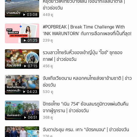
หยุดยาวแห่เที่ยวบางแสน เจอน้ำทะเลสีน้ำตาล |
ข่าวช่องวัน
03:08
449 ดู
#POPBREAK | Break Time Challenge With
‘INK WARUNTORN’ กับการเลือกเพลงที่เป็นที่สุด!
01:35
239 ดู
รวบสาวไทยรับหิ้วของเข้าญี่ปุ่น "ไอซ์" ซุกซอง
กาแฟ | ข่าวช่องวัน
07:15
456 ดู
จับแก๊งเวียดนาม หลอกคนไทยส่งยาข้ามชาติ | ข่าว
ช่องวัน
04:23
530 ดู
ปักธงไทย "เนิน 754" ย้อนสมรภูมิทวงแผ่นดินคืน
จากผู้รุกราน | ข่าวช่องวัน
06:51
368 ดู
จับตาประชุม ครม. เคาะ "บัตรคนจน" | ข่าวช่องวัน
276 ดู