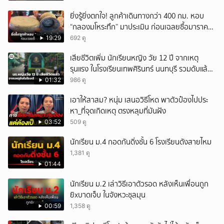
ยิ่งรู้ยิ่งตกใจ! ลูกค้าเดินทางกว่า 400 กม. หอบ
“กลองมโหระทึก” มาประเมิน ก่อนเฉลยซื้อมาราคา
เท่าไหร่?
19:29
692 ดู
เสียชีวิตเพิ่ม นักเรียนหญิง วัย 12 ปี จากเหตุ
รุนแรง ในโรงเรียนเทพศิรินทร์ นนทบุรี รวมดับแล้ว
9 ราย
01:32
986 ดู
เอาให้สาสม? หนุ่ม เสนอวิธีโหด พาตัวป๋องไปประ
หา_ที่จุดเกิดเหตุ ตรงหลุมที่มันฝัง
03:52
509 ดู
นักเรียน ม.4 กอดกันดิ่งชั้น 6 โรงเรียนดังสายไหม
1,381 ดู
01:44
นักเรียน ม.2 เล่าวิธีเอาตัวรอด หลังเห็นเพื่อนถูก
ยิxบาดเจ็บ ในจังหวะชุลมุน
00:59
1,358 ดู