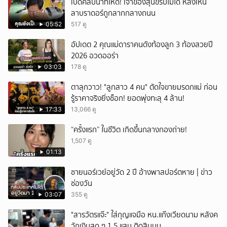
เปิดคลิปนาทีโหด! เจ้าของสุนัขรับไม่ได้ หลังเห็น
ลาบราดอร์ถูกลากกลางถนน
05:52
517 ดู
อัปเดต 2 คุณแม่ดาราคนดังท้องลูก 3 ท้องสวยปี
2026 อวดออร่า
03:03
178 ดู
ตาลุกวาว! "ลูกสาว 4 คน" ตัดใจขายมรดกแม่ ก่อน
รู้ราคาจริงยิ่งช็อก! ยอดพุ่งทะลุ 4 ล้าน!
17:33
13,066 ดู
“ครั้งแรก” ในชีวิต เกิดขึ้นกลางกองถ่าย!
1,507 ดู
01:13
ชายนอร์เวย์อยู่วัด 2 ปี อ้างพาสปอร์ตหาย | ข่าว
ช่องวัน
03:07
355 ดู
"สารวัตรแจ๊ะ" ใส่กุญแจมือ หน.แก๊งเวียดนาม หลังค
วักเงินสด ๆ 1.5 แสน ติดสินบน