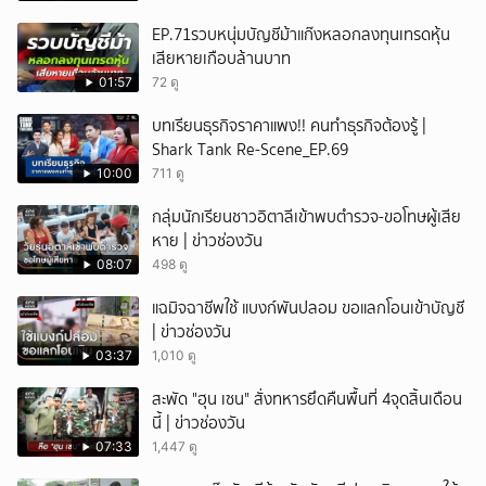
EP.71รวบหนุ่มบัญชีม้าแก๊งหลอกลงทุนเทรดหุ้น
เสียหายเกือบล้านบาท
01:57
72 ดู
บทเรียนธุรกิจราคาแพง!! คนทำธุรกิจต้องรู้ |
Shark Tank Re-Scene_EP.69
10:00
711 ดู
กลุ่มนักเรียนชาวอิตาลีเข้าพบตำรวจ-ขอโทษผู้เสีย
หาย | ข่าวช่องวัน
08:07
498 ดู
แฉมิจฉาชีพใช้ แบงก์พันปลอม ขอแลกโอนเข้าบัญชี
| ข่าวช่องวัน
03:37
1,010 ดู
สะพัด "ฮุน เซน" สั่งทหารยึดคืนพื้นที่ 4จุดสิ้นเดือน
นี้ | ข่าวช่องวัน
07:33
1,447 ดู