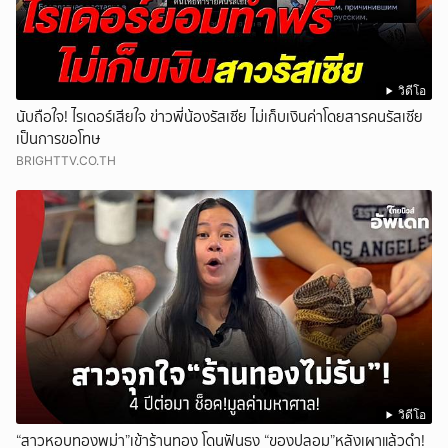
วิดีโอ
นับถือใจ! ไรเดอร์เสียใจ ข่าวพี่น้องรัสเซีย ไม่เก็บเงินค่าโดยสารคนรัสเซีย
เป็นการขอโทษ
BRIGHTTV.CO.TH
วิดีโอ
“สาวหอบทองพม่า”เข้าร้านทอง โดนฟันธง “ของปลอม”หลังเผาแล้วดำ!