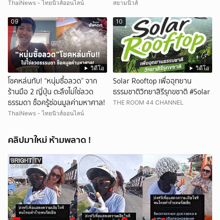
ThaiNews - ไทยนิวส์ออนไลน์
สยามนิวส์
09
10
วิดีโอ
วิดีโอ
โชคหล่นทับ! “หนุ่มซื้อลวด” จาก
Solar Rooftop เพื่ออุทยาน
ร้านมือ 2 ญี่ปุ่น ตะลึงไม่ใช่ลวด
ธรรมชาติวิทยาสิรีรุกขชาติ #Solar
ธรรมดา ช็อครู้ซ่อนมูลค่ามหาศาล!
THE ROOM 44 CHANNEL
ThaiNews - ไทยนิวส์ออนไลน์
คลิปมาใหม่ ห้ามพลาด !