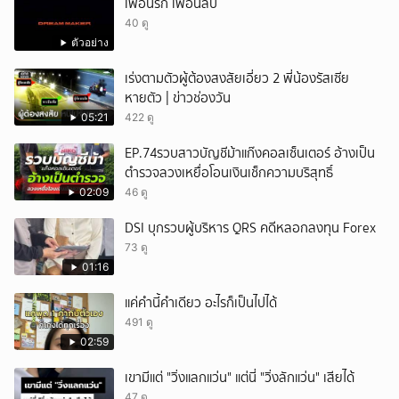
เพื่อนรัก เพื่อนลับ
40 ดู
ตัวอย่าง
เร่งตามตัวผู้ต้องสงสัยเอี่ยว 2 พี่น้องรัสเซีย
หายตัว | ข่าวช่องวัน
05:21
422 ดู
EP.74รวบสาวบัญชีม้าแก๊งคอลเซ็นเตอร์ อ้างเป็น
ตำรวจลวงเหยื่อโอนเงินเช็กความบริสุทธิ์
02:09
46 ดู
DSI บุกรวบผู้บริหาร QRS คดีหลอกลงทุน Forex
73 ดู
01:16
แค่คำนี้คำเดียว อะไรก็เป็นไปได้
491 ดู
02:59
เขามีแต่ "วิ่งแลกแว่น" แต่นี่ "วิ่งลักแว่น" เสียได้
47 ดู