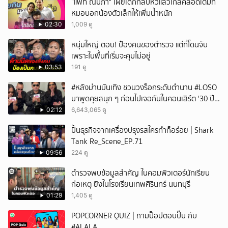
"แพท ณปภา" เผยเด็กกลับหัวแล้วใกล้คลอดเต็มที
หมอบอกน้องตัวเล็กให้เพิ่มน้ำหนัก
02:30
1,009 ดู
หนุ่มใหญ่ ตอบ! ป๋องคนของตำรวจ แต่ที่โดนจับ
เพราะในพื้นที่เริ่มจะคุมไม่อยู่
03:53
191 ดู
#หลังม่านบันเทิง ชวนวงร็อกระดับตำนาน #LOSO
มาพูดคุยสนุก ๆ ก่อนไปเจอกันในคอนเสิร์ต '30 ปี
LOSO นานเท่าไรก็รอ'
02:12
6,643,065 ดู
ปั้นธุรกิจจากเครื่องปรุงรสใครทำก็อร่อย | Shark
Tank Re_Scene_EP.71
09:56
224 ดู
ตำรวจพบข้อมูลสำคัญ ในคอมพิวเตอร์นักเรียน
ก่อเหตุ ยิงในโรงเรียนเทพศิรินทร์ นนทบุรี
01:29
1,405 ดู
POPCORNER QUIZ | ถามป็อปตอบปั๊บ กับ
#ALALA