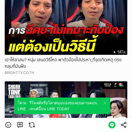
วิดีโอ
เอาให้สาสม? หนุ่ม เสนอวิธีโหด พาตัวป๋องไปประหา_ที่จุดเกิดเหตุ ตรง
หลุมที่มันฝัง
BRIGHTTV.CO.TH
โควตมุมมองของคุณผ่านคอนเทนต์นี้บน
รีโพสต์หรือโควตมุมมองของคุณผ่านคอน
LINE TODAY
เทนต์นี้บน LINE TODAY