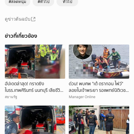
#สลดหนุ่ม
#ทั่วไป
ทั่วไป
ดูข่าวต้นฉบับ
ข่าวที่เกี่ยวข้อง
อัปเดตล่าสุด! กราดยิง
ด่วน! พบศพ "เต้ ดรากอน ไฟว์"
ในรร.เทพศิรินทร์ นนทบุรี เสียชีวิต
ลอยในเจ้าพระยา รอแพทย์นิติเวช-
รวม 7 ราย เป็นครู 3 ราย นักเรียน
ตร.มาตรวจสอบ
สยามรัฐ
Manager Online
3 ราย และผู้ก่อเหตุ 1 ราย บาดเจ็บ
กว่า 15 ราย