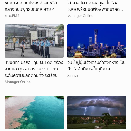
ชนกับรถอเนกประสงค์ เสียชีวิต
ได้ ศาลปค.มีคำสั่งทุเลาไม่ต้อง
กลางถนนพุทธมณฑล สาย 4
ชะลอ พร้อมนัดฟังพิพากษาคดี
จ.นครปฐม
11ม.ค.
สวพ.FM91
Manager Online
"เซนต์คาเบรียล" คุมเข้ม! ติดเครื่อง
จีนชี้ ญี่ปุ่นเร่งเสริมกำลังทหาร เป็น
สแกนอาวุธ-สุ่มตรวจกระเป๋า ยก
ภัยต่อสันติภาพในภูมิภาค
ระดับความปลอดภัยทั้งโรงเรียน
Xinhua
Manager Online