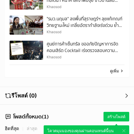
ท่อใต้น้ำ หน้าศาลเจ้าพ่อจุ้ย ชาวบ้านลือ
อาถรรพ์
Khaosod
"รมว.นฤมล" ลงพื้นที่สุราษฎร์ฯ ลุยแก้เกณฑ์
วิทยฐานะใหม่ เกลี่ยอัตรากำลังเร่งด่วน ย้ำ
ทำงานแบบครอบครัว
Khaosod
ศูนย์การค้าเซ็นทรัล ขออภัยปัญหาการจัด
คอนเสิร์ต Cocktail เร่งตรวจสอบความ
ปลอดภัย
Khaosod
ดูเพิ่ม
รีโพสต์ (0)
โพสต์ทั้งหมด(1)
สร้างโพสต์
ฮิตที่สุด
ล่าสุด
โควตมุมมองของคุณผ่านคอนเทนต์นี้บน