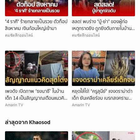
"4 ราศี" ร้ายกลายเป็นรวย ตัวท็อป
สลด! พบร่าง "ปู่-ย่า" ของผู้ก่อ
สิงหาคม เงินก้อนใหญ่เข้ามา
เหตุกราดยิง ถูกยิงดับภายในบ้าน
พัก
คมชัดลึกออนไลน์
คมชัดลึกออนไลน์
ยกเลิก
เพจดัง เปิดภาพ “ธงนาซี” ในบ้าน
หยุดใส่ไข่! "ครูสุนีย์" แจงดราม่าด่า
เด็ก 14 เป็นสัญญาณเตือนแนวคิด
เด็ก ยันเคลียร์จบ เบรกสงคราม
สุดโต่ง
Gen
Amarin TV
Amarin TV
ล่าสุดจาก Khaosod