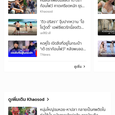
คนสนิทเผยปมสลด! เต้ ดรา
ก้อนไฟว์ คาดเครียดหนัก ธุรกิจ
สะดุด-แบกภาระหลายสิ่ง
Khaosod
“ดิว-อริสรา” จุ๊บปากหวาน “ไฮ
โซวู้ดดี้” เอฟซีแซวรักนี้ลงตัว
ค่อยๆเปิดค่อยๆดำเนินไปอย่าง
เดลินิวส์
เรียบง่าย
หดหู่ใจ เปิดสิ่งที่อยู่ในกระเป๋า
"เต้ ดราก้อนไฟว์" หลังพบลอย
น้ำ
TNews
ดูเพิ่ม
ดูเพิ่มเติม Khaosod
หนุ่มใหญ่งมหอย-หาปลา กลายเป็นศพติดใน