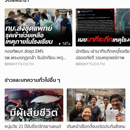
วิดีโอ
กองทัพบก ส่งชุด EMS
นักเรียน เล่านาทีระทึกเหตุโรงเรี
รพ.พระมงกุฎเกล้า รับนักเรียน เหตุ
ปลอดภัยดี วอนหยุดแชร์ภาพ
โรงเรียน จ.นนทบุรี เร่งผ่าตัด
BRIGHTTV.CO.TH
BRIGHTTV.CO.TH
ข่าวและบทความทั่วไปอื่น ๆ
หนุ่มวัย 21 ปีขับขี่รถจักรยานยนต์
เดินหน้าเลือกตั้งบอร์ดประกันสังคม