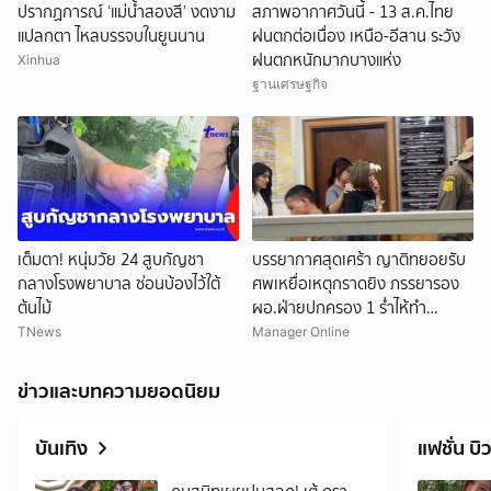
ปรากฏการณ์ ‘แม่น้ำสองสี’ งดงาม
สภาพอากาศวันนี้ - 13 ส.ค.ไทย
แปลกตา ไหลบรรจบในยูนนาน
ฝนตกต่อเนื่อง เหนือ-อีสาน ระวัง
ฝนตกหนักมากบางแห่ง
Xinhua
ฐานเศรษฐกิจ
เต็มตา! หนุ่มวัย 24 สูบกัญชา
บรรยากาศสุดเศร้า ญาติทยอยรับ
กลางโรงพยาบาล ซ่อนบ้องไว้ใต้
ศพเหยื่อเหตุกราดยิง ภรรยารอง
ต้นไม้
ผอ.ฝ่ายปกครอง 1 ร่ำไห้ทำ
เอกสาร
TNews
Manager Online
ข่าวและบทความยอดนิยม
บันเทิง
แฟชั่น บิว