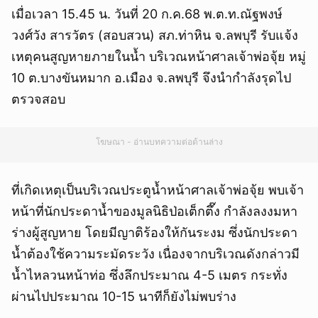
เมื่อเวลา 15.45 น. วันที่ 20 ก.ค.68 พ.ต.ท.ณัฐพงษ์
วงศ์วัง สารวัตร (สอบสวน) สภ.ท่าหิน จ.ลพบุรี รับแจ้ง
เหตุคนสูญหายภายในน้ำ บริเวณหน้าศาลเจ้าพ่อจุ้ย หมู่
10 ต.บางขันหมาก อ.เมือง จ.ลพบุรี จึงนำกำลังรุดไป
ตรวจสอบ
โฆษณา - อ่านบทความต่อด้านล่าง
ที่เกิดเหตุเป็นบริเวณประตูน้ำหน้าศาลเจ้าพ่อจุ้ย พบเจ้า
หน้าที่นักประดาน้ำของมูลนิธิป่อเต็กตึ๊ง กำลังลงงมหา
ร่างผู้สูญหาย โดยมีญาติร้องให้กันระงม ซึ่งนักประดา
น้ำต้องใช้ความระมัดระวัง เนื่องจากบริเวณดังกล่าวมี
น้ำไหลวนหน้าท่อ ซึ่งลึกประมาณ 4-5 เมตร กระทั่ง
ผ่านไปประมาณ 10-15 นาทีก็ยังไม่พบร่าง