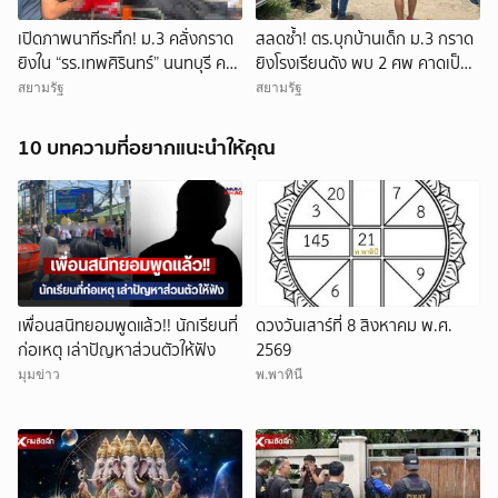
เปิดภาพนาทีระทึก! ม.3 คลั่งกราด
สลดซ้ำ! ตร.บุกบ้านเด็ก ม.3 กราด
ยิงใน “รร.เทพศิรินทร์” นนทบุรี ครู
ยิงโรงเรียนดัง พบ 2 ศพ คาดเป็น
ดับ 2 บาดเจ็บกว่า 20 ราย ก่อนยิง
ปู่-ย่า โดนสังหารก่อนก่อเหตุ
สยามรัฐ
สยามรัฐ
ตัวเองเสียชีวิตหน้าห้องเรียน
10 บทความที่อยากแนะนำให้คุณ
เพื่อนสนิทยอมพูดแล้ว!! นักเรียนที่
ดวงวันเสาร์ที่ 8 สิงหาคม พ.ศ.
ก่อเหตุ เล่าปัญหาส่วนตัวให้ฟัง
2569
มุมข่าว
พ.พาทินี