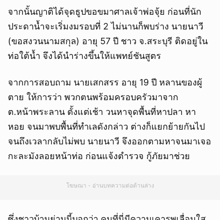
จากนั้นญาติได้จุดธูปขอขมาศาลเจ้าพ่อจุ้ย ก่อนที่นัก
ประดาน้ำจะเริ่มงมรอบที่ 2 ไม่นานก็พบร่าง นายนาวี
(ขอสงวนนามสกุล) อายุ 57 ปี ชาว จ.สระบุรี ติดอยู่ใน
ท่อใต้น้ำ จึงได้นำร่างขึ้นให้แพทย์ชันสูตร
จากการสอบถาม นายเสกสรร อายุ 19 ปี หลานของผู้
ตาย ให้การว่า พวกตนพร้อมครอบครัวมาจาก
ต.หน้าพระลาน ตั้งแต่เช้า วนหาจุดพื้นที่หาปลา หา
หอย จนมาพบพื้นที่ทำเลดังกล่าว ต่างก็แยกย้ายกันไป
จนถึงเวลากลับไม่พบ นายนาวี จึงออกตามหาจนมาเจอ
กะละมังลอยหน้าท่อ ก่อนแจ้งตำรวจ กู้ภัยมาช่วย
โฆษณา - อ่านบทความต่อด้านล่าง
ซึ่งชาวบ้านย่านนี้บอกว่า คนที่นี่มีความเคารพเลื่อมใส