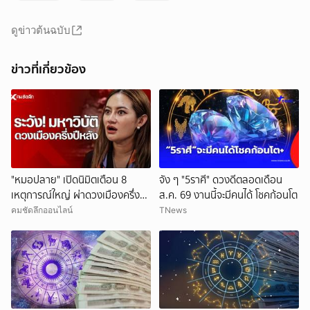
ดูข่าวต้นฉบับ
ข่าวที่เกี่ยวข้อง
"หมอปลาย" เปิดนิมิตเตือน 8
จัง ๆ "5ราศี" ดวงดีตลอดเดือน
เหตุการณ์ใหญ่ ผ่าดวงเมืองครึ่งปี
ส.ค. 69 งานนี้จะมีคนได้ โชคก้อนโต
หลัง
คมชัดลึกออนไลน์
TNews