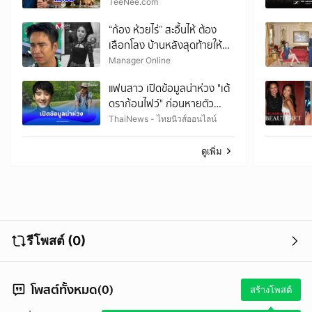
TeeNee.com
“ก้อง ห้วยไร่” สะอื้นไห้ ต้อง
เลือกโลง บ้านหลังสุดท้ายให้
“น้องพั้นซ์”
Manager Online
แฟนสาว เปิดข้อมูลน่าห่วง "เต้
ดราก้อนไฟว์" ก่อนหายตัว
ปริศนา
ThaiNews - ไทยนิวส์ออนไลน์
ดูเพิ่ม
รีโพสต์ (0)
โพสต์ทั้งหมด(0)
สร้างโพสต์