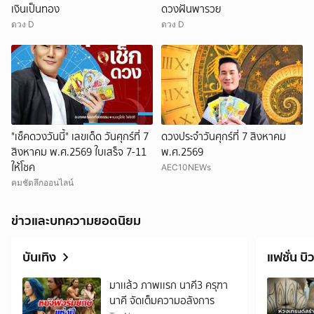
เงินเป็นทอง
ดวงฝันพารวย
ดวง D
ดวง D
"เช็คดวงวันนี้" เลขเด็ด วันศุกร์ที่ 7
ดวงประจำวันศุกร์ที่ 7 สิงหาคม
สิงหาคม พ.ศ.2569 ใบเสร็จ 7-11
พ.ศ.2569
ให้โชค
AEC10NEWs
คมชัดลึกออนไลน์
ข่าวและบทความยอดนิยม
บันเทิง
แฟชั่น บิว
มาเเล้ว ภาพเเรก นาคี3 ครุฑา
นาคี จัดเต็มความอลังการ