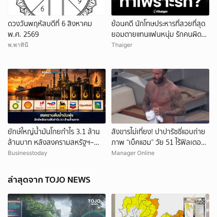
ยกเลิก
ดวงวันพฤหัสบดีที่ 6 สิงหาคม
ย้อนคดี นักโทษประหารที่สวยที่สุด
พ.ศ. 2569
ยอมตายแทนแฟนหนุ่ม รักคนผิด
ชีวิตดิ่งเหว
พ.พาทินี
Thaiger
ยักษ์ใหญ่น้ำมันโกยกำไร 3.1 ล้าน
สังขารไม่เที่ยง! ปาปารัซซี่แอบถ่าย
ล้านบาท หลังสงครามสหรัฐฯ–
ภาพ “เบ็คแฮม” วัย 51 ไร้ฟิลเตอร์
อิหร่านดันราคาพลังงานพุ่ง
เผยให้เห็นผมบาง-ศีรษะล้าน
Businesstoday
Manager Online
ล่าสุดจาก TOJO NEWS