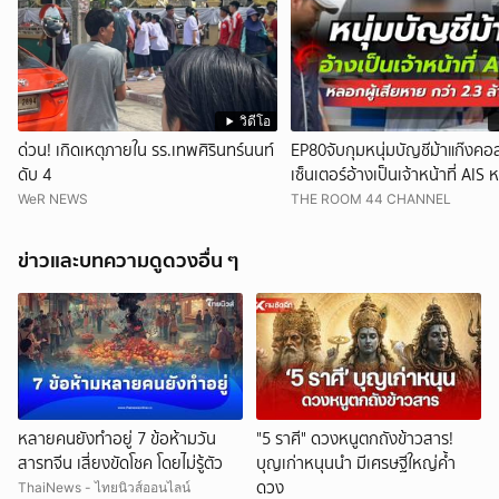
วิดีโอ
ด่วน! เกิดเหตุภายใน รร.เทพศิรินทร์นนท์
EP80จับกุมหนุ่มบัญชีม้าแก๊งคอ
ดับ 4
เซ็นเตอร์อ้างเป็นเจ้าหน้าที่ AIS 
เสียหายสูญเงินกว่า 2.3 ล้านบา
WeR NEWS
THE ROOM 44 CHANNEL
ข่าวและบทความดูดวงอื่น ๆ
หลายคนยังทำอยู่ 7 ข้อห้ามวัน
"5 ราศี" ดวงหนูตกถังข้าวสาร!
สารทจีน เสี่ยงขัดโชค โดยไม่รู้ตัว
บุญเก่าหนุนนำ มีเศรษฐีใหญ่ค้ำ
ดวง
ThaiNews - ไทยนิวส์ออนไลน์