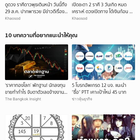
ดูดวง ราศีดาวพุธเดินหน้า วันนี้ถึง
เปิดชะตา 2 ราศี 3 วันเกิด หมด
29 ส.ค. ปากพารวย มีข่าวดีเรื่อง
เคราะห์ ดวงเปิดทาง ได้เงินก้อน มี
เงิน-ค้าขาย
ข่าวดี
Khaosod
Khaosod
10 บทความที่อยากแนะนำให้คุณ
‘ราคาทองโลก’ พักฐาน! นักลงทุน
5 โบรกอัพเกรด 12 บจ. แนะนำ
ขายทำกำไร จับตาตัวเลขจ้างงาน
“ซื้อ” PTT เคาะเป้าใหม่ 45 บาท
สหรัฐ
The Bangkok Insight
ข่าวหุ้นธุรกิจ