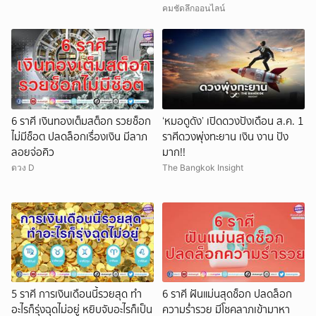
คมชัดลึกออนไลน์
6 ราศี เงินทองเต็มสต็อก รวยช็อก
‘หมอดูดัง’ เปิดดวงปังเดือน ส.ค. 1
ไม่มีช็อต ปลดล็อกเรื่องเงิน มีลาภ
ราศีดวงพุ่งทะยาน เงิน งาน ปัง
ลอยจ่อคิว
มาก!!
ดวง D
The Bangkok Insight
5 ราศี การเงินเดือนนี้รวยสุด ทำ
6 ราศี ฝันแม่นสุดช็อก ปลดล็อก
อะไรก็รุ่งฉุดไม่อยู่ หยิบจับอะไรก็เป็น
ความร่ำรวย มีโชคลาภเข้ามาหา