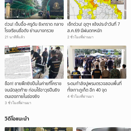
ด่วน! เจ็บอื้อ-ครูดับ ยิxกราด กลาง
เช็กด่วน! อุตุฯ แจ้งประจำวันที่ 7
โรงเรียนชื่อดัง ย่านบางกรวย
ส.ค.69 มีฝนตกหนัก
21 นาทีที่แล้ว
2 ชั่วโมงที่ผ่านมา
ช็อก! ชายฝึกยิงปืนในค่ายที่โคราช
ระดมกำลังปูพรมตรวจสอบพื้นที่
จนนัดสุดท้าย ก่อนใช้อาวุธปืนยิง
ทั้งเกาะภูเก็ต อีก 40 จุด
ตนเองภายในช่องยิง
4 ชั่วโมงที่ผ่านมา
3 ชั่วโมงที่ผ่านมา
วิดีโอแนะนำ