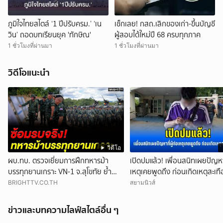
ภูมิใจไทยสไตล์ ‘1 ปีปรับครม.’ ‘เน
เช็กเลย! กสถ.เลิกของเก่า-ขึ้นบัญชี
วิน’ ถอดบทเรียนยุค 'ทักษิณ'
ผู้สอบได้ใหม่ปี 68 ครบทุกภาค
1 ชั่วโมงที่ผ่านมา
1 ชั่วโมงที่ผ่านมา
วิดีโอแนะนำ
วิดีโอ
ผบ.ทบ. ตรวจเยี่ยมการฝึกทหารม้า
เปิดปมแล้ว! เพื่อนสนิทเผยปัญหาท
บรรทุกยานเกราะ VN-1 จ.สุโขทัย ย้ำ
เหตุเคยพูดถึง ก่อนเกิดเหตุสะเท
สร้างความพร้อมรับมือทุกสถานการณ์
BRIGHTTV.CO.TH
สยามนิวส์
ข่าวและบทความไลฟ์สไตล์อื่น ๆ