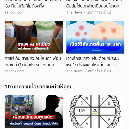
เร็ว กินไม่ทันก็ไม่ต้องทิ้ง
ลับต้มไข่ปอกง่ายเนื้อสวยไม่แตก
sanook.com
ThaiNews - ไทยนิวส์ออนไลน์
กาแฟ กับ ชาเขียว อันไหนคาเฟอีน
เจาะลึกรูปทรง "ผื่นเตือนภัยระยะ
เยอะกว่า? ดื่มอะไรเหมาะกับคุณ
แรก" รูปร่างแบบไหนที่ทางการ
แพทย์แนะให้ตรวจด่วน
sanook.com
ThaiNews - ไทยนิวส์ออนไลน์
10 บทความที่อยากแนะนำให้คุณ