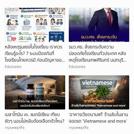
หลังเหตุรุนแรงในโรงเรียน เราควร
รมว.ศธ. สั่งยกระดับความ
เรียนรู้อะไร? 7 ระบบป้องกันที่
ปลอดภัยโรงเรียนทั่วประเทศ หลัง
โรงเรียนไทยควรมี ก่อนปัญหาของ
เหตุโรงเรียนเทพศิรินทร์ นนทบุรี
เด็กจะเดินไปถึงจุดที่แก้ยาก
เร่งป้องกันพฤติกรรมเลียนแบบ
Eduzones
Eduzones
เมลาโทนิน vs. แมกนีเซียม เทียบ
‘อาหารเวียดนามแท้’ ร้านลับในลาน
ชัดๆ นอนไม่หลับต้องเลือกตัวไหน?
จอดรถ ‘Vietnamese and more’
กรุงเทพธุรกิจ
กรุงเทพธุรกิจ