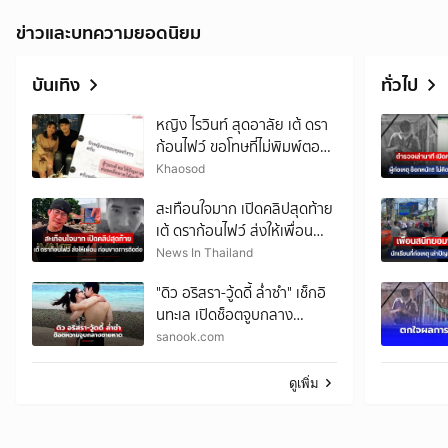
ข่าวและบทความยอดนิยม
บันเทิง
ทั่วไป
หญิง ไรวินท์ สุดอาลัย เต้ ดรา
ก้อนไฟว์ ขอโทษที่ไม่พิมพ์ตอบ
ไปตอนนั้น เผย22ปีที่รู้จัก
Khaosod
สะเทือนใจมาก เปิดคลิปสุดท้าย
เต้ ดราก้อนไฟว์ ส่งให้เพื่อน
ก่อนขาดการติดต่อ
News In Thailand
"ดิว อริสรา-วู้ดดี้ ล่ำซำ" เช็กอิ
นทะเล เปิดช็อตจูบกลาง
ชายหาดหวานฉ่ำมาก
sanook.com
ดูเพิ่ม