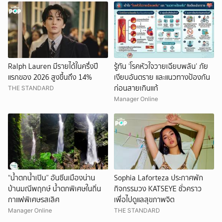
Ralph Lauren มีรายได้ในครึ่งปี
รู้ทัน ‘โรคหัวใจวายเฉียบพลัน’ ภัย
แรกของ 2026 สูงขึ้นถึง 14%
เงียบอันตราย และแนวทางป้องกัน
ก่อนสายเกินแก้
THE STANDARD
Manager Online
“น้ำตกน้ำเปิน” อันซีนเมืองน่าน
Sophia Laforteza ประกาศพัก
บ้านมณีพฤกษ์ น้ำตกพิเศษในถิ่น
กิจกรรมวง KATSEYE ชั่วคราว
กาแฟพิเศษรสเลิศ
เพื่อไปดูแลสุขภาพจิต
Manager Online
THE STANDARD