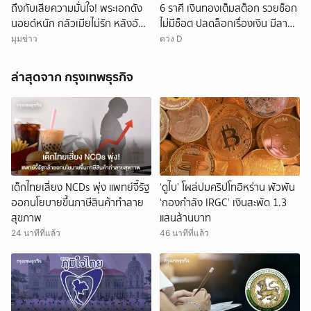
ถึงกับเสียความมั่นใจ! พระเอกดัง
6 ราศี เงินทองเต็มสต็อก รวยช็อก
นอยด์หนัก กลัวเมียไม่รัก หลังอัป
ไม่มีช็อต ปลดล็อกเรื่องเงิน มีลาภ
หน้าใหม่
ลอยจ่อคิว
มุมข่าว
ดวง D
ล่าสุดจาก กรุงเทพธุรกิจ
เด็กไทยเสี่ยง NCDs พุ่ง แพทย์จี้รัฐ
‘ดูไบ’ โผล่ปมคริปโทอิหร่าน พัวพัน
ออกนโยบายขึ้นภาษีสินค้าทำลาย
‘กองกำลัง IRGC’ เงินสะพัด 1.3
สุขภาพ
แสนล้านบาท
24 นาทีที่แล้ว
46 นาทีที่แล้ว