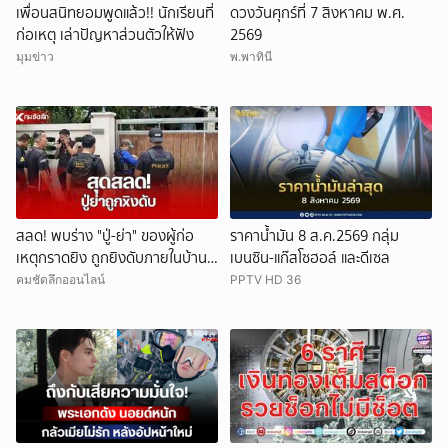
เพื่อนสนิทยอมพูดแล้ว!! นักเรียนที่
ดวงวันศุกร์ที่ 7 สิงหาคม พ.ศ.
ก่อเหตุ เล่าปัญหาส่วนตัวให้ฟัง
2569
มุมข่าว
พ.พาทินี
สลด! พบร่าง "ปู่-ย่า" ของผู้ก่อ
ราคาน้ำมัน 8 ส.ค.2569 กลุ่ม
เหตุกราดยิง ถูกยิงดับภายในบ้าน
เบนซิน-แก๊สโซฮอล์ และดีเซล
พัก
คมชัดลึกออนไลน์
PPTV HD 36