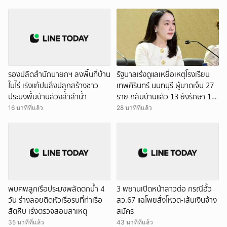
รองปลัดสำนักนายกฯ ลงพื้นที่บ้าน
รัฐบาลเร่งดูแลเหยื่อเหตุโรงเรียน
ในไร่ เร่งแก้ปมสิ่งปลูกสร้างชาว
เทพศิรินทร์ นนทบุรี ผู้บาดเจ็บ 27
ประมงพื้นบ้านล่วงล้ำลำน้ำ
ราย กลับบ้านแล้ว 13 ยังรักษา 14
ราย
16 นาทีที่แล้ว
28 นาทีที่แล้ว
พบศพลูกเรือประมงพลัดตกน้ำ 4
3 พยานเปิดหน้าสาวต่อ กรณีฮั้ว
วัน ร่างลอยติดหัวเรือรบที่ท่าเรือ
สว.67 แฉโพยสั่งโหวต-เส้นเงินจ้าง
สัตหีบ เร่งตรวจสอบสาเหตุ
สมัคร
35 นาทีที่แล้ว
43 นาทีที่แล้ว