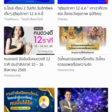
อ.โอเล่ เตือน 2 วันเกิด รับอิทธิพล
"สุริยุปราคา 12 ส.ค." เคาะราศีดวง
เต็มๆ สุริยุปราคา 12 ส.ค.นี้
แรง ต้องระวังสุขภาพ อุบัติเหตุ
ThaiNews - ไทยนิวส์ออนไลน์
TNews
หมอเชอร์ จัดอันดับคนดวงดี 12
วันไหนควรขอพรเรื่องเงิน วันไหน
ราศี ประจำสัปดาห์ 10 – 16
ควรขอพรเรื่องความรัก
สิงหาคม 2569
Horosociety
Horosociety