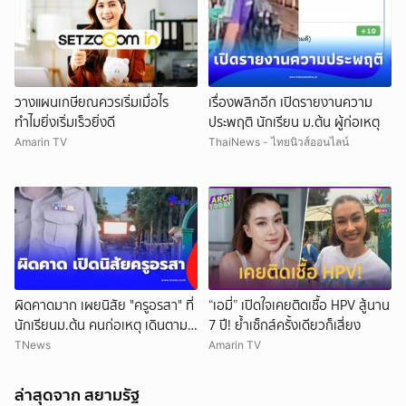
วางแผนเกษียณควรเริ่มเมื่อไร
เรื่องพลิกอีก เปิดรายงานความ
ทำไมยิ่งเริ่มเร็วยิ่งดี
ประพฤติ นักเรียน ม.ต้น ผู้ก่อเหตุ
Amarin TV
ThaiNews - ไทยนิวส์ออนไลน์
ยกเลิก
ผิดคาดมาก เผยนิสัย "ครูอรสา" ที่
“เอมี่” เปิดใจเคยติดเชื้อ HPV สู้นาน
นักเรียนม.ต้น คนก่อเหตุ เดินตาม
7 ปี! ย้ำเซ็กส์ครั้งเดียวก็เสี่ยง
หา
TNews
Amarin TV
ล่าสุดจาก สยามรัฐ