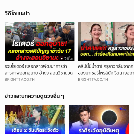
วิดีโอแนะนำ
วิดีโอ
รวบไรเดอร์ หลอกสาวพัฒนาการช้า
คลิปนี้มีน้ำตา! ครูสาวกลับจากกท
สารภาพออกอุบาย อ้างจะสอนวิชานวด
ของมาเซอร์ไพรส์นักเรียน เจอถาม
บาท กลัวครูจ่ายแพง w
BRIGHTTV.CO.TH
BRIGHTTV.CO.TH
ข่าวและบทความดูดวงอื่น ๆ