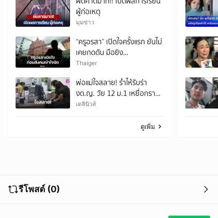
ผิดคาดมาก!! เปิดผลการเรียน
ผู้ก่อเหตุ
มุมข่าว
“ครูอรสา” เปิดใจครั้งแรก ยันไม่
เคยกดดัน มือยิง
รร.เทพศิรินทร์ นนทบุรี
Thaiger
พ่อแม่ใจสลาย! ร่ำไห้รับร่า
งด.ญ. วัย 12 ม.1 เหยื่อกราด
ยิงรายที่ 9 สุดเศร้านำไป
เดลินิวส์
บำเพ็ญกุศล
ดูเพิ่ม
รีโพสต์ (0)