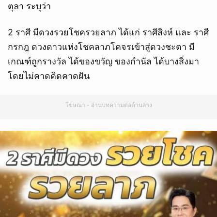
ตุลา ระบุว่า
2 ราศี มีดวงรวยโชครวยลาภ ได้แก่ ราศีสิงห์ และ ราศี
กรกฎ ดวงดาวแห่งโชคลาภโคจรเข้าสู่ดวงชะตา มี
เกณฑ์ถูกรางวัล ได้ของขวัญ ของกำนัล ได้บางสิ่งมา
โดยไม่คาดคิดคาดฝัน
โฆษณา - อ่านบทความต่อด้านล่าง