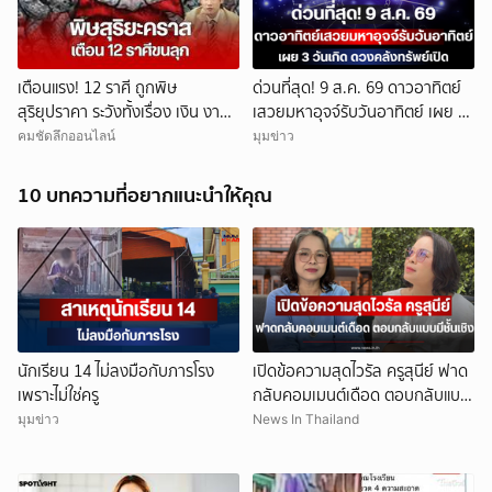
เตือนแรง! 12 ราศี ถูกพิษ
ด่วนที่สุด! 9 ส.ค. 69 ดาวอาทิตย์
สุริยุปราคา ระวังทั้งเรื่อง เงิน งาน
เสวยมหาอุจจ์รับวันอาทิตย์ เผย 3
รัก สุขภาพ
วันเกิด ดวงคลังทรัพย์เปิด เงิน
คมชัดลึกออนไลน์
มุมข่าว
ก้อนโตทะลักเข้าบัญชีรับวันหยุด!
10 บทความที่อยากแนะนำให้คุณ
นักเรียน 14 ไม่ลงมือกับภารโรง
เปิดข้อความสุดไวรัล ครูสุนีย์ ฟาด
เพราะไม่ใช่ครู
กลับคอมเมนต์เดือด ตอบกลับแบบ
มีชั้นเชิง
มุมข่าว
News In Thailand