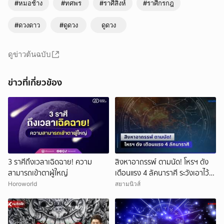
#หมอช้าง
#ทศพร
#ราศีสิงห์
#ราศีกรกฎ
#ดวงดาว
#ดูดวง
ดูดวง
ดูข่าวต้นฉบับ
ข่าวที่เกี่ยวข้อง
3 ราศีถึงเวลาเฉิดฉาย! ความ
สิงหาอาถรรพ์ ตามนัด! โหรฯ ดัง
สามารถเข้าตาผู้ใหญ่
เตือนแรง 4 ลัคนาราศี ระวังเอาไว้ให้
ดี
Horoworld
สยามนิวส์