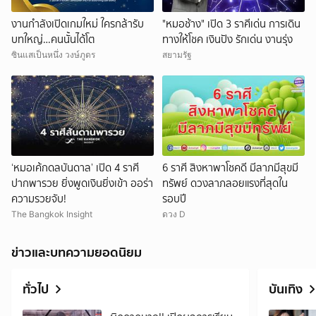
งานกำลังเปิดเกมใหม่ ใครกล้ารับ
"หมอช้าง" เปิด 3 ราศีเด่น การเดิน
บทใหญ่…คนนั้นได้โต
ทางให้โชค เงินปัง รักเด่น งานรุ่ง
ซินแสเป็นหนึ่ง วงษ์ภูดร
สยามรัฐ
‘หมอเค้กดลบันดาล’ เปิด 4 ราศี
6 ราศี สิงหาพาโชคดี มีลาภมีสุขมี
ปากพารวย ยิ่งพูดเงินยิ่งเข้า ออร่า
ทรัพย์ ดวงลาภลอยแรงที่สุดใน
ความรวยจับ!
รอบปี
The Bangkok Insight
ดวง D
ข่าวและบทความยอดนิยม
ทั่วไป
บันเทิง