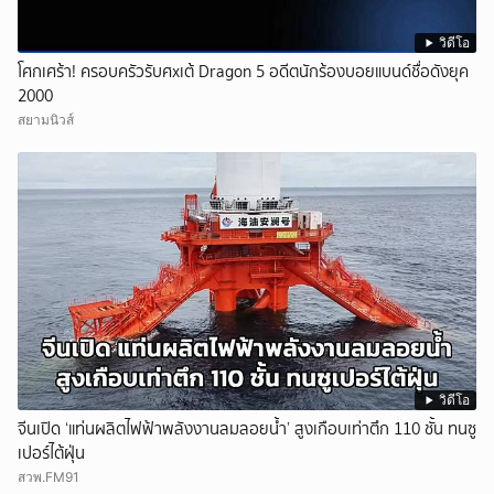
วิดีโอ
โศกเศร้า! ครอบครัวรับศxเต้ Dragon 5 อดีตนักร้องบอยแบนด์ชื่อดังยุค
2000
สยามนิวส์
วิดีโอ
จีนเปิด ‘แท่นผลิตไฟฟ้าพลังงานลมลอยน้ำ’ สูงเกือบเท่าตึก 110 ชั้น ทนซู
เปอร์ไต้ฝุ่น
สวพ.FM91