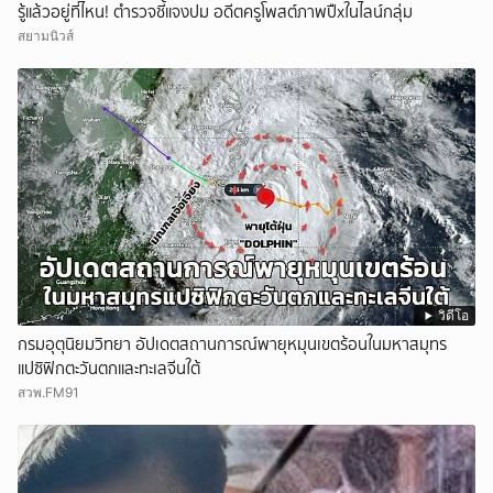
รู้แล้วอยู่ที่ไหน! ตำรวจชี้แจงปม อดีตครูโพสต์ภาพปืxในไลน์กลุ่ม
สยามนิวส์
วิดีโอ
กรมอุตุนิยมวิทยา อัปเดตสถานการณ์พายุหมุนเขตร้อนในมหาสมุทร
แปซิฟิกตะวันตกและทะเลจีนใต้
สวพ.FM91