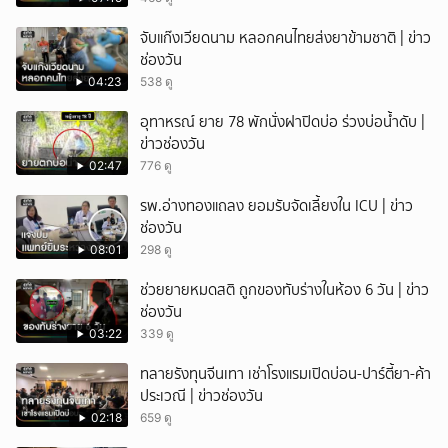
ยกเลิก
จับแก๊งเวียดนาม หลอกคนไทยส่งยาข้ามชาติ | ข่าว
ช่องวัน
04:23
538 ดู
อุทาหรณ์ ยาย 78 พักนั่งฝาปิดบ่อ ร่วงบ่อน้ำดับ |
ข่าวช่องวัน
02:47
776 ดู
รพ.อ่างทองแถลง ยอมรับจัดเลี้ยงใน ICU | ข่าว
ช่องวัน
08:01
298 ดู
ช่วยยายหมดสติ ถูกของทับร่างในห้อง 6 วัน | ข่าว
ช่องวัน
03:22
339 ดู
ทลายรังทุนจีนเทา เช่าโรงแรมเปิดบ่อน-ปาร์ตี้ยา-ค้า
ประเวณี | ข่าวช่องวัน
02:18
659 ดู