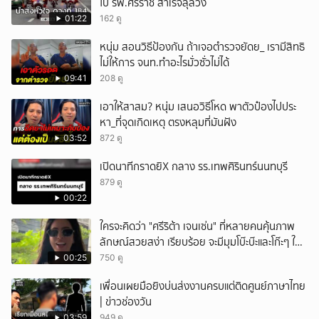
ไป รพ.ศิริราช สำเร็จลุล่วง
01:22
162 ดู
หนุ่ม สอนวิธีป้องกัน ถ้าเจอตำรวจยัดย_ เรามีสิทธิ
ไม่ให้การ จนท.ทำอะไรมั่วซั่วไม่ได้
09:41
208 ดู
เอาให้สาสม? หนุ่ม เสนอวิธีโหด พาตัวป๋องไปประ
หา_ที่จุดเกิดเหตุ ตรงหลุมที่มันฝัง
03:52
872 ดู
เปิดนาทีกราดยิX กลาง รร.เทพศิรินทร์นนทบุรี
879 ดู
00:22
ใครจะคิดว่า "ศรีริต้า เจนเซ่น" ที่หลายคนคุ้นภาพ
ลักษณ์สวยสง่า เรียบร้อย จะมีมุมโบ๊ะบ๊ะและโก๊ะๆ ให้
ได้อมยิ้มเหมือนกัน งานนี้ทำเอาแฟนๆ ทั้งเอ็นดูทั้ง
00:25
750 ดู
หัวเราะ
เพื่อนเผยมือยิงบ่นส่งงานครบแต่ติดศูนย์ภาษาไทย
| ข่าวช่องวัน
03:59
949 ดู