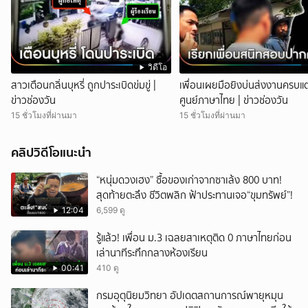
วิดีโอ
สาวเตือนกลิ่นบุหรี่ ถูกปาระเบิดข่มขู่ |
เพื่อนเผยมือยิงบ่นส่งงานครบแต
ข่าวช่องวัน
ศูนย์ภาษาไทย | ข่าวช่องวัน
15 ชั่วโมงที่ผ่านมา
15 ชั่วโมงที่ผ่านมา
คลิปวิดีโอแนะนำ
“หนุ่มดวงเฮง” ซื้อของเก่าจากซาเล้ง 800 บาท!
สุดท้ายตะลึง ชีวิตพลิก ฟ้าประทานเจอ“ขุมทรัพย์”!
12:04
6,599 ดู
รู้แล้ว! เพื่อน ม.3 เฉลยสาเหตุติด 0 ภาษาไทยก่อน
เล่านาทีระทึกกลางห้องเรียน
00:41
410 ดู
กรมอุตุนิยมวิทยา อัปเดตสถานการณ์พายุหมุน