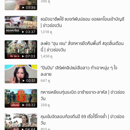
395 ดู
05:36
แฉมิจฉาชีพใช้ แบงก์พันปลอม ขอแลกโอนเข้าบัญชี
| ข่าวช่องวัน
03:37
1,018 ดู
สะพัด "ฮุน เซน" สั่งทหารยึดคืนพื้นที่ 4จุดสิ้นเดือน
นี้ | ข่าวช่องวัน
07:33
1,456 ดู
"ปันปัน" เสิร์ฟคลิปแม่เสือสาว ทำเอาหนุ่ม ๆ ใจ
ละลาย
00:51
647 ดู
ทหารเหยียบทุ่นระเบิด ขาซ้ายขาด-สาหัส | ข่าวช่อง
วัน
05:32
259 ดู
คุมเข้มจัดสอบท้องถิ่นปี 69 เชื่อไร้โกงซ้ำ | ข่าวช่อง
วัน
04:44
805 ดู