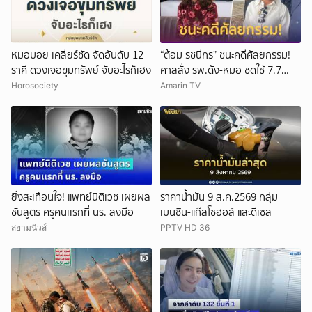
หมอบอย เคลียร์ชัด จัดอันดับ 12
“ต้อม รชนีกร” ชนะคดีศัลยกรรม!
ราศี ดวงเจอขุมทรัพย์ จับอะไรก็เฮง
ศาลสั่ง รพ.ดัง-หมอ ชดใช้ 7.7
ล้าน
Horosociety
Amarin TV
ยิ่งสะเทือนใจ! แพทย์นิติเวช เผยผล
ราคาน้ำมัน 9 ส.ค.2569 กลุ่ม
ชันสูตร ครูคนเเรกที่ นร. ลงมือ
เบนซิน-แก๊สโซฮอล์ และดีเซล
สยามนิวส์
PPTV HD 36