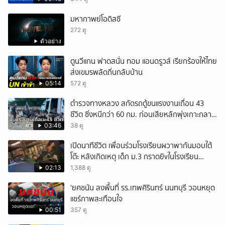
มหากาพย์โอดิสซี
272 ดู
ตัวอย่าง
ตูนวีแกน ฟาดสนั่น ทอม แอนดรูวส์ เรียกร้องให้ไทย
ส่งเขมรพลัดถิ่นกลับบ้าน
05:14
572 ดู
ตำรวจทางหลวง สกัดรถตู้ขนแรงงานเถื่อน 43
ชีวิต ซิ่งหนีกว่า 60 กม. ก่อนเสียหลักพุ่งเกาะกลาง
ถนน
03:46
38 ดู
เปิดนาทีชีวิต เพื่อนร่วมโรงเรียนผวาพากันมอบใต้
โต๊ะ หลังเกิดเหตุ เด็ก ม.3 กราดยิvในโรงเรียน
เทพศิรินทร์นนท์ แบบไม่เลือกหน้า เสียงปืนดังสนั่น
02:13
1,388 ดู
หวั่นไหว
'ยศชนัน ลงพื้นที่ รร.เทพศิรินทร์ นนทบุรี วอนหยุด
แชร์ภาพสะเทือนใจ
00:51
357 ดู