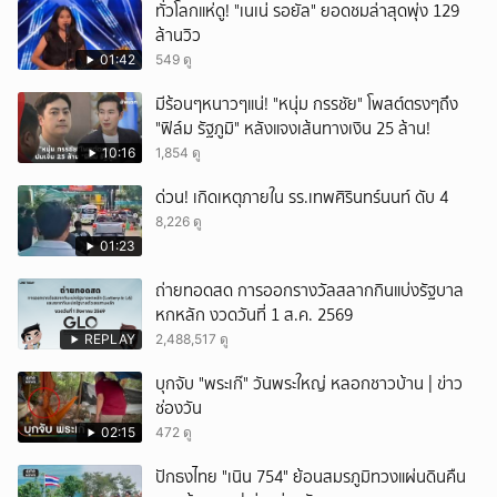
ทั่วโลกแห่ดู! "เนเน่ รอยัล" ยอดชมล่าสุดพุ่ง 129
ล้านวิว
01:42
549 ดู
มีร้อนๆหนาวๆแน่! "หนุ่ม กรรชัย" โพสต์ตรงๆถึง
"ฟิล์ม รัฐภูมิ" หลังแจงเส้นทางเงิน 25 ล้าน!
10:16
1,854 ดู
ด่วน! เกิดเหตุภายใน รร.เทพศิรินทร์นนท์ ดับ 4
8,226 ดู
01:23
ถ่ายทอดสด การออกรางวัลสลากกินแบ่งรัฐบาล
หกหลัก งวดวันที่ 1 ส.ค. 2569
REPLAY
2,488,517 ดู
บุกจับ "พระเก๊" วันพระใหญ่ หลอกชาวบ้าน | ข่าว
ช่องวัน
02:15
472 ดู
ปักธงไทย "เนิน 754" ย้อนสมรภูมิทวงแผ่นดินคืน