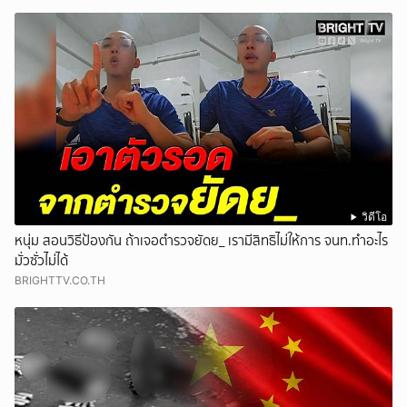
วิดีโอ
หนุ่ม สอนวิธีป้องกัน ถ้าเจอตำรวจยัดย_ เรามีสิทธิไม่ให้การ จนท.ทำอะไร
มั่วซั่วไม่ได้
BRIGHTTV.CO.TH