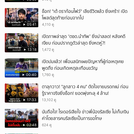
ช็อก! "เต้ ดราก้อนไฟว์" เสียชีวิตแล้ว ยิ่งเศร้า! เปิด
โพสต์สุดท้ายก่อนจากไป
05:41
4,110 ดู
เปิดภาพล่าสุด “ตชด.นำทัพ” ยิ่งน่าสลด! หลังคดี
เงียบ ก่อนปรากฎตัวล่าสุด ยิ่งหดหู่?!
13:18
1,472 ดู
เปิดปมแล้ว! เพื่อนสนิทเผยปัญหาที่ผู้ก่อเหตุเคย
พูดถึง ก่อนเกิดเหตุสะเทือนขวัญ
00:40
1,760 ดู
ตาลุกวาว! "ลูกสาว 4 คน" ตัดใจขายมรดกแม่ ก่อน
รู้ราคาจริงยิ่งช็อก! ยอดพุ่งทะลุ 4 ล้าน!
17:33
13,102 ดู
นับถือใจ! ไรเดอร์เสียใจ ข่าวพี่น้องรัสเซีย ไม่เก็บเงิน
ค่าโดยสารคนรัสเซียเป็นการขอโทษ
02:48
624 ดู