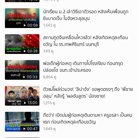
นักเรียน ม.2 เล่าวิธีเอาตัวรอด หลังเห็นเพื่อนถูก
ยิxบาดเจ็บ ในจังหวะชุลมุน
00:59
1,542 ดู
สถานทูตจีนเคลื่อนไหวแล้ว! หลังเกิดเหตุสะเทือน
ขวัญ ใน รร.เทพศิรินทร์ นนทบุรี
00:28
345 ดู
พ่อเด็กผู้ก่อเหตุ เดินทางไปโรงเรียน ก่อนทรุด
ปล่อยโฮ จนท.เข้าประครอง
00:33
6,854 ดู
ตัวแม่โผล่ร่วมวง! “ลีน่าจัง” ขอพูดตรงๆ ถึง “พี่ชาย
ฮลุน” หลังรู้ “ผลชันสูตร” น้องชาย!
15:00
1,215 ดู
ถึงว่า! เปิดปมผู้ก่อเหตุเดินตามหา ครูอรสา เป็นคน
แรก ก่อนเกิดเหตุสะเทือนขวัญ
00:47
1,649 ดู