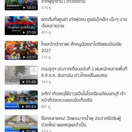
จากผู้รุกราน | ข่าวช่องวัน
06:51
376 ดู
แตกตื่นทั้งศูนย์! เก๋งพุ่งชน ศูนย์เ๑็กเล็ก เ๑็กๆ บาด
เจ็บหลายราย
01:06
401 ดู
ไทยคว้าเจ้าภาพ! ศึกหนูน้อยขาไถชิงแชมป์เอเชีย
2027
02:15
132 ดู
กรมอุตุฯ ประกาศเตือนฉบับที่ 1 ฝนหนักหลายพื้นที่
6-9 ส.ค. อันดามัน-อ่าวไทยคลื่นลมแรง
01:43
144 ดู
ระทึก! เกิดเหตุใช้อาวุธปืuในโรงเรียนดังนนทบุรี เจ้า
หน้าที่เร่งตรวจสอบข้อเท็จจริง
00:43
861 ดู
ช็อกหลายคน! วัดพระบาทน้ำพุ ประกาศปิดรับผู้
ป่วยใหม่ เผยเหตุผลจำเป็น
00:48
344 ดู