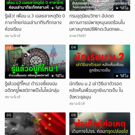
วิดีโอ
วิดีโอ
รู้แล้ว! เพื่อน ม.3 เฉลยสาเหตุติด 0
กรมอุตุนิยมวิทยา อัปเดต
ภาษาไทยก่อนเล่านาทีระทึกกลาง
สถานการณ์พายุหมุนเขตร้อนใน
ห้องเรียน
มหาสมุทรแปซิฟิกตะวันตกและ
ทะเลจีนใต้
สยามนิวส์
สวพ.FM91
03
04
วิดีโอ
วิดีโอ
รู้แล้วอยู่ที่ไหน! ตำรวจชี้แจงปม
นักเรียน ม.2 เล่าวิธีเอาตัวรอด
อดีตครูโพสต์ภาพปืxในไลน์กลุ่ม
หลังเห็นเพื่อนถูกยิxบาดเจ็บ ใน
จังหวะชุลมุน
สยามนิวส์
สยามนิวส์
05
06