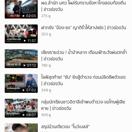
ผอ.สำนัก มศว โผล่รับทราบข้อหาโกงสอบท้องถิ่น
| ข่าวช่องวัน
02:05
275 ดู
ฝากขัง “ป๋อง-ธง” ญาติร่ำไห้สาปแช่ง | ข่าวช่องวัน
203 ดู
11:57
เชียงรายอ่วม ! น้ำป่าหลาก เตือนเฝ้าระวังฝนตกซ้ำ
| ข่าวช่องวัน
01:12
780 ดู
ไลฟ์สุดท้าย! "ซัน" ยิงสู้ตำรวจ ก่อนปลิดชีพตัวเอง
| ข่าวช่องวัน
07:02
349 ดู
กลุ่มนักเรียนชาวอิตาลีเข้าพบตำรวจ-ขอโทษผู้เสีย
หาย | ข่าวช่องวัน
08:07
506 ดู
สรุปม้วนเดียวจบ "โนว์เบลล์"