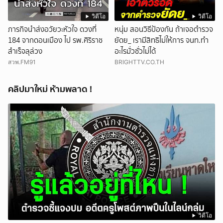
วิดีโอ
วิดีโอ
ภารกิจนำส่งอวัยวะหัวใจ ดวงที่
หนุ่ม สอนวิธีป้องกัน ถ้าเจอตำรวจ
184 จากดอนเมือง ไป รพ.ศิริราช
ยัดย_ เรามีสิทธิไม่ให้การ จนท.ทำ
สำเร็จลุล่วง
อะไรมั่วซั่วไม่ได้
สวพ.FM91
BRIGHTTV.CO.TH
คลิปมาใหม่ ห้ามพลาด !
วิดีโอ