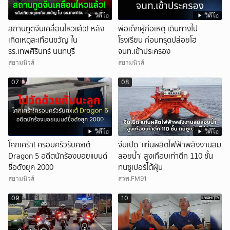
วิดีโอ
วิดีโอ
สถานทูตจีนเคลื่อนไหวแล้ว! หลัง
พ่อเด็กผู้ก่อเหตุ เดินทางไป
เกิดเหตุสะเทือนขวัญ ใน
โรงเรียน ก่อนทรุดปล่อยโฮ
รร.เทพศิรินทร์ นนทบุรี
จนท.เข้าประครอง
สยามนิวส์
สยามนิวส์
07
08
วิดีโอ
วิดีโอ
โศกเศร้า! ครอบครัวรับศxเต้
จีนเปิด ‘แท่นผลิตไฟฟ้าพลังงานลม
Dragon 5 อดีตนักร้องบอยแบนด์
ลอยน้ำ’ สูงเกือบเท่าตึก 110 ชั้น
ชื่อดังยุค 2000
ทนซูเปอร์ไต้ฝุ่น
สยามนิวส์
สวพ.FM91
09
10