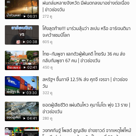
ฝนถล่มหลายจังหวัด มีฝนตกลงมาอย่างต่อเนื่อง
| ข่าวช่องวัน
06:31
272 ดู
โค้งสุดท้าย!!! มาร่วมลุ้นว่า สเปน หรือ อาร์เจนตินา
จะคว้าแชมป์โลก
00:38
605 ดู
ไทย–กัมพูชา แลกตัวผู้พ้นคดี ไทยรับ 36 คน ส่ง
กลับกัมพูชา 67 คน | ข่าวช่องวัน
02:41
450 ดู
สหรัฐฯ ขึ้นภาษี 12.5% ส่ง ศุภจี เจรจา | ข่าวช่อง
วัน
03:30
322 ดู
ยอดผู้เสียชีวิต แผ่นดินไหว คุมาโมโตะ พุ่ง 13 ราย |
ข่าวช่องวัน
04:41
280 ดู
วงทศกันฐ์ โพสต์ สูญเสีย ช่างซาวด์ จากเหตุไฟไหม้