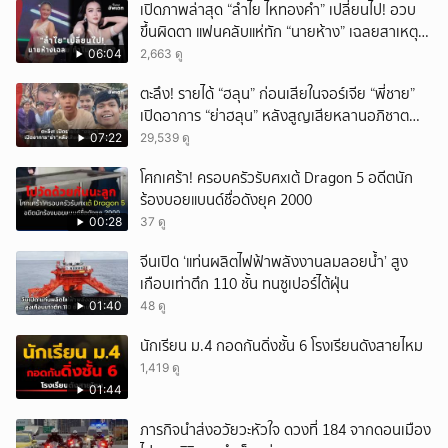
เปิดภาพล่าสุด “ลำไย ไหทองคำ” เปลี่ยนไป! อวบ
ขึ้นผิดตา แฟนคลับแห่ทัก “นายห้าง” เฉลยสาเหตุ
ชัด!
06:04
2,663 ดู
ตะลึง! รายได้ “ฮลุน” ก่อนเสียในจอร์เจีย “พี่ชาย”
เปิดอาการ “ย่าฮลุน” หลังสูญเสียหลานอภิชาต
บุตร!
07:22
29,539 ดู
โศกเศร้า! ครอบครัวรับศxเต้ Dragon 5 อดีตนัก
ร้องบอยแบนด์ชื่อดังยุค 2000
00:28
37 ดู
จีนเปิด ‘แท่นผลิตไฟฟ้าพลังงานลมลอยน้ำ’ สูง
เกือบเท่าตึก 110 ชั้น ทนซูเปอร์ไต้ฝุ่น
01:40
48 ดู
นักเรียน ม.4 กอดกันดิ่งชั้น 6 โรงเรียนดังสายไหม
1,419 ดู
01:44
ภารกิจนำส่งอวัยวะหัวใจ ดวงที่ 184 จากดอนเมือง