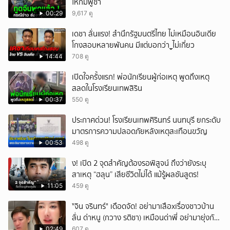
ให้กัมพูชา
00:29
9,617 ดู
เดชา ลั่นแรง! สำนึกรัฐมนตรีไทย ไม่เหมือนอินเดีย
โกงสอบหลายพันคน มีแต่บอกว่า_ูไม่เกี่ยว
14:44
708 ดู
เปิดใจครั้งแรก! พ่อนักเรียนผู้ก่อเหตุ พูดถึงเหตุ
สลดในโรงเรียนเทพสิริน
00:37
550 ดู
ประกาศด่วน! โรงเรียนเทพศิรินทร์ นนทบุรี ยกระดับ
มาตรการความปลอดภัยหลังเหตุสะเทือนขวัญ
00:53
498 ดู
ึ้ง! เปิด 2 จุดสำคัญต้องรอพิสูจน์ ถึงว่ายังระบุ
สาเหตุ “ฮลุน” เสียชีวิตไม่ได้ แม้รู้ผลชันสูตร!
11:05
459 ดู
ั่"จิน จรินทร์" เดือดจัด! อย่ามาเสือxเรื่องชาวบ้าน
ลั่น ด่าหนู (กวาง รติชา) เหมือนด่าพี่ อย่ามายุ่งกับ
คนของผม จบ!!!
02:49
607 ดู