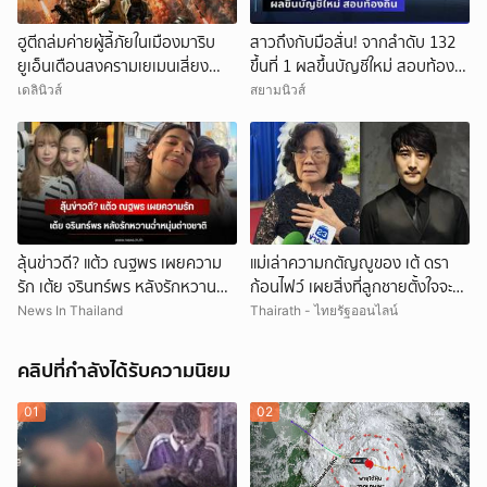
ฮูตีถล่มค่ายผู้ลี้ภัยในเมืองมาริบ
สาวถึงกับมือสั่น! จากลำดับ 132
ยูเอ็นเตือนสงครามเยเมนเสี่ยง
ขึ้นที่ 1 ผลขึ้นบัญชีใหม่ สอบท้อง
ขยายวง
ถิ่น
เดลินิวส์
สยามนิวส์
ลุ้นข่าวดี? แต้ว ณฐพร เผยความ
แม่เล่าความกตัญญูของ เต้ ดรา
รัก เต้ย จรินทร์พร หลังรักหวานฉ่ำ
ก้อนไฟว์ เผยสิ่งที่ลูกชายตั้งใจจะทำ
หนุ่มต่างชาติ
แต่ต้องมาจากไปก่อน
News In Thailand
Thairath - ไทยรัฐออนไลน์
คลิปที่กำลังได้รับความนิยม
01
02