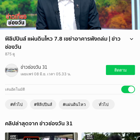
ฟิลิปปินส์ แผ่นดินไหว 7.8 เขย่าอาคารพังถล่ม | ข่าว
ช่องวัน
875 ดู
ส่วนที่ฟิลิปปินส์ เช้านี้ (8 มิ.ย.) เกิดแผ่นดินไหวขนาด 7.8 บริเวณเกาะ
ข่าวช่องวัน 31
มินดาเนา ทางตอนใต้ของประเทศ โดยศูนย์กลางอยู่ลึกลงไปใต้ดินประมาณ
ติดตาม
เผยแพร่ 08 มิ.ย. เวลา 05.33 น.
35 กิโลเมตร
แรงสั่นสะเทือนจากแผ่นดินไหวครั้งนี้ทำให้เกิดความเสียหายกับอาคารบ้าน
เรือนบางส่วน อย่างเช่นอาคารหลังนี้ ซึ่งเป็นที่ตั้งสาขาของร้านอาหารฟาสต์
เล่นอัตโนมัติ
ฟู้ดแห่งหนึ่ง เราไปดูพร้อมๆกัน ว่าเกิดอะไรขึ้น
#ทั่วไป
#ฟิลิปปินส์
#แผ่นดินไหว
ทั่วไป
คลิปล่าสุดจาก ข่าวช่องวัน 31