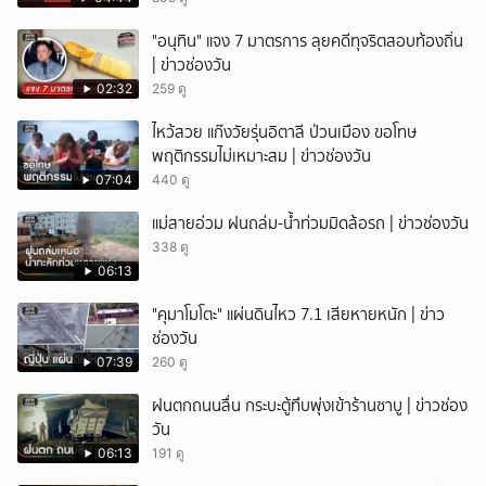
"อนุทิน" แจง 7 มาตรการ ลุยคดีทุจริตสอบท้องถิ่น
| ข่าวช่องวัน
02:32
259 ดู
ไหว้สวย แก๊งวัยรุ่นอิตาลี ป่วนเมือง ขอโทษ
พฤติกรรมไม่เหมาะสม | ข่าวช่องวัน
07:04
440 ดู
แม่สายอ่วม ฝนถล่ม-น้ำท่วมมิดล้อรถ | ข่าวช่องวัน
338 ดู
06:13
"คุมาโมโตะ" แผ่นดินไหว 7.1 เสียหายหนัก | ข่าว
ช่องวัน
07:39
260 ดู
ฝนตกถนนลื่น กระบะตู้ทึบพุ่งเข้าร้านชาบู | ข่าวช่อง
วัน
06:13
191 ดู