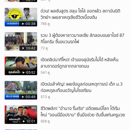
ด่วน! ผลชันสูตร ฮลุน โซโล่ ออกแล้ว สถาบันนิติ
วิทย์ฯ เผยสาเหตุเสียชีวิตเบื้องต้น
00:38
785 ดู
รวบ 3 ผู้ต้องหาชาวมาเลเซีย ลักลอบขนยาไอซ์ 87
กิโลกรัม ขึ้นขบวนรถไฟ
05:42
72 ดู
เปิดคลิปนาทีโหด! เจ้าของสุนัขรับไม่ได้ หลังเห็น
ลาบราดอร์ถูกลากกลางถนน
05:52
541 ดู
เปิดปมสำคัญ! เผยข้อมูลก่อนเหตุการณ์ เด็ก ม.3
ก่อเหตุสะเทือนขวัญในโรงเรียน
00:46
573 ดู
ชีวิตพลิก! "อำนาจ รื่นเริง" อดีตแชมป์โลก ได้เริ่ม
ใหม่ "จอนนี่มือปราบ" ยื่นมือช่วย ดันขึ้นแท่นครูมวย
10:01
926 ดู