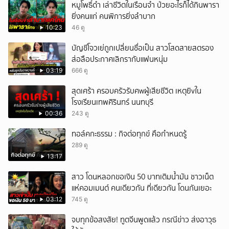
หมูโพธิ์ดำ เล่าชีวิตในเรือนจำ ป่วยอะไรก็ได้กินพารา
ยิ่งคนแก่ คนพิการยิ่งลำบาก
10:23
46 ดู
บัญชีโจวเย่ถูกเปลี่ยนชื่อเป็น สาวโสดสายสตรอง
ส่อลือประกาศเลิกรากับแฟนหนุ่ม
03:19
666 ดู
สุดเศร้า ครอบครัวรับศwผู้เสียชีวิต เหตุยิvใน
โรงเรียนเทพศิรินทร์ นนทบุรี
00:36
243 ดู
ทอล์คกะธรรม : กิจต่อทุกข์ คือกำหนดรู้
289 ดู
13:17
สาว โดนหลอกขอเงิน 50 บาทเติมน้ำมัน ชาวเน็ต
แห่คอมเมนต์ คนเดียวกัน ที่เดียวกัน โดนกันเยอะ
03:12
745 ดู
จบทุกข้อสงสัย! ทูตจีนพูดแล้ว กรณีข่าว ส่งอาวุธ