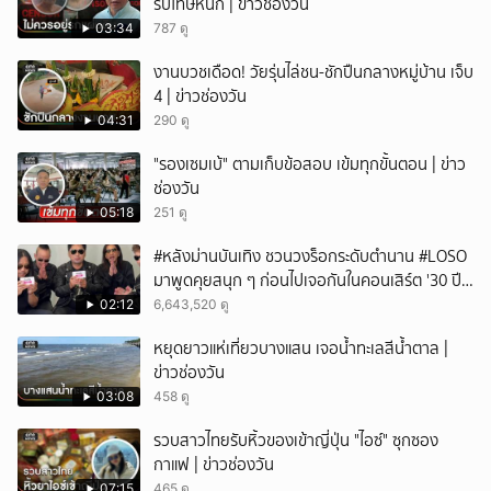
รับโทษหนัก | ข่าวช่องวัน
03:34
787 ดู
งานบวชเดือด! วัยรุ่นไล่ชน-ชักปืนกลางหมู่บ้าน เจ็บ
4 | ข่าวช่องวัน
04:31
290 ดู
"รองเซมเบ้" ตามเก็บข้อสอบ เข้มทุกขั้นตอน | ข่าว
ช่องวัน
05:18
251 ดู
#หลังม่านบันเทิง ชวนวงร็อกระดับตำนาน #LOSO
มาพูดคุยสนุก ๆ ก่อนไปเจอกันในคอนเสิร์ต '30 ปี
LOSO นานเท่าไรก็รอ'
02:12
6,643,520 ดู
หยุดยาวแห่เที่ยวบางแสน เจอน้ำทะเลสีน้ำตาล |
ข่าวช่องวัน
03:08
458 ดู
รวบสาวไทยรับหิ้วของเข้าญี่ปุ่น "ไอซ์" ซุกซอง
กาแฟ | ข่าวช่องวัน
07:15
465 ดู