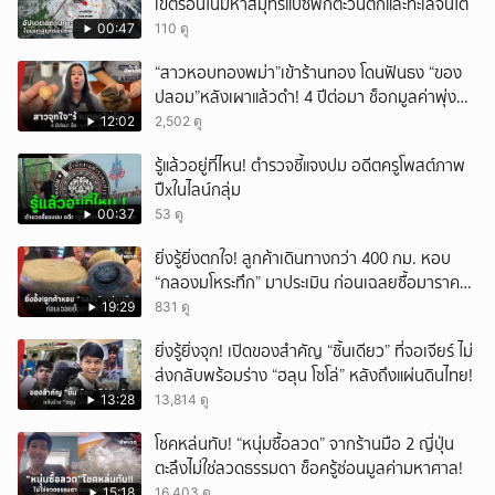
เขตร้อนในมหาสมุทรแปซิฟิกตะวันตกและทะเลจีนใต้
00:47
110 ดู
“สาวหอบทองพม่า”เข้าร้านทอง โดนฟันธง “ของ
ปลอม”หลังเผาแล้วดำ! 4 ปีต่อมา ช็อกมูลค่าพุ่ง
มหาศาล!
12:02
2,502 ดู
รู้แล้วอยู่ที่ไหน! ตำรวจชี้แจงปม อดีตครูโพสต์ภาพ
ปืxในไลน์กลุ่ม
00:37
53 ดู
ยิ่งรู้ยิ่งตกใจ! ลูกค้าเดินทางกว่า 400 กม. หอบ
“กลองมโหระทึก” มาประเมิน ก่อนเฉลยซื้อมาราคา
เท่าไหร่?
19:29
831 ดู
ยิ่งรู้ยิ่งจุก! เปิดของสำคัญ “ชิ้นเดียว” ที่จอเจียร์ ไม่
ส่งกลับพร้อมร่าง “ฮลุน โซโล่” หลังถึงแผ่นดินไทย!
13:28
13,814 ดู
โชคหล่นทับ! “หนุ่มซื้อลวด” จากร้านมือ 2 ญี่ปุ่น
ตะลึงไม่ใช่ลวดธรรมดา ช็อครู้ซ่อนมูลค่ามหาศาล!
15:18
16,403 ดู