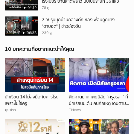
โรงเบียร์ ย่านลาดพร้าว นับเป็นรายที่ 36 แล้ว
01:19
78 ดู
2 วัยรุ่นบุกบ้านกลางดึก หลังเพื่อนถูกแทง
"ตาบอด" | ข่าวช่องวัน
06:38
239 ดู
10 บทความที่อยากแนะนำให้คุณ
นักเรียน 14 ไม่ลงมือกับภารโรง
ผิดคาดมาก เผยนิสัย "ครูอรสา" ที่
เพราะไม่ใช่ครู
นักเรียนม.ต้น คนก่อเหตุ เดินตาม
หา
มุมข่าว
TNews