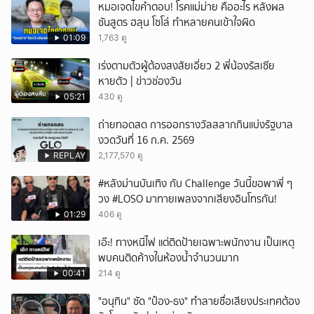
หมอเจดไขคำตอบ! โรคแม่ม่าย คืออะไร หลังผล
ชันสูตร ฮลุน โซโล่ ทำหลายคนเข้าใจผิด
01:09
1,763 ดู
เร่งตามตัวผู้ต้องสงสัยเอี่ยว 2 พี่น้องรัสเซีย
หายตัว | ข่าวช่องวัน
05:21
430 ดู
ถ่ายทอดสด การออกรางวัลสลากกินแบ่งรัฐบาล
งวดวันที่ 16 ก.ค. 2569
REPLAY
2,177,570 ดู
#หลังม่านบันเทิง กับ Challenge วันนี้ขอพาพี่ ๆ
วง #LOSO มาทายเพลงจากเสียงอินโทรกัน!
01:29
406 ดู
เอ๊ะ! ทางหนีไฟ แต่ติดป้ายเฉพาะพนักงาน เป็นเหตุ
พบคนติดค้างในห้องน้ำจำนวนมาก
00:41
214 ดู
"อนุทิน" ซัด "ป๋อง-ธง" ทำลายชื่อเสียงประเทศต้อง