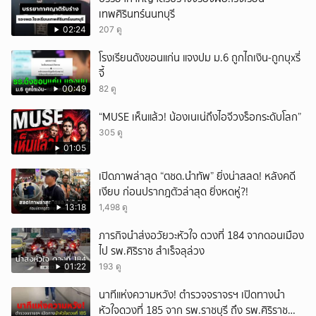
เทพศิรินทร์นนทบุรี
02:24
207 ดู
โรงเรียนดังขอนแก่น แจงปม ม.6 ถูกไถเงิน-ถูกบุxรี่
จี้
00:49
82 ดู
“MUSE เห็นแล้ว! น้องเนเน่ถึงไอจีวงร็อกระดับโลก”
305 ดู
01:05
เปิดภาพล่าสุด “ตชด.นำทัพ” ยิ่งน่าสลด! หลังคดี
เงียบ ก่อนปรากฎตัวล่าสุด ยิ่งหดหู่?!
13:18
1,498 ดู
ภารกิจนำส่งอวัยวะหัวใจ ดวงที่ 184 จากดอนเมือง
ไป รพ.ศิริราช สำเร็จลุล่วง
01:22
193 ดู
นาทีแห่งความหวัง! ตำรวจจราจรฯ เปิดทางนำ
หัวใจดวงที่ 185 จาก รพ.ราชบุรี ถึง รพ.ศิริราช