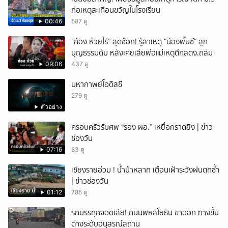
ก่อเหตุสะเทือนขวัญในโรงเรียน
ยกเลิก
00:46
587 ดู
“ก้อง ห้วยไร่” สุดช็อก! รู้สาเหตุ “น้องพั๊นซ์“ ลูก
บุญธรรมดับ หลังเคยเสียพ่อแม่เหตุตึกสตง.ถล่ม
09:06
437 ดู
มหากาพย์โอดิสซี
279 ดู
ตัวอย่าง
ครอบครัวรับศพ “รอง ผอ.” เหยื่อกราดยิง | ข่าว
ช่องวัน
07:16
83 ดู
เชียงรายอ่วม ! น้ำป่าหลาก เตือนเฝ้าระวังฝนตกซ้ำ
| ข่าวช่องวัน
01:12
785 ดู
รถบรรทุกจอดเสีย! ถนนพหลโยธิน ขาออก ทางขึ้น
ต่างระดับอนุสรณ์สถาน