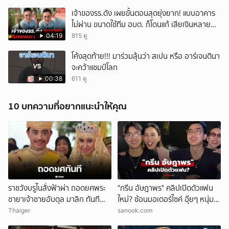
เจ้าของรร.ดัง เผยขั้นตอนสุดยุ่งยาก! แบบอาคาร
ไม่ผ่าน ขนาดใช้ทีม อบต. ก็โดนแก้ เสียเงินหลาย
แสนบาท
04:19
815 ดู
โค้งสุดท้าย!!! มาร่วมลุ้นว่า สเปน หรือ อาร์เจนตินา
จะคว้าแชมป์โลก
00:38
611 ดู
10 บทความที่อยากแนะนำให้คุณ
ราชวังบรูไนสั่งฟ้าผ่า ถอดยศพระ
"กรีน อัษฎาพร" คลิปเปิดตัวแฟน
ชายาเจ้าชายอับดุล มาลิก ทันที
ใหม่? ซ้อนมอเตอร์ไซค์ อุ๊ยๆ หนุ่ม
อ้างพฤติกรรมกระทบพระเกียรติ
หน้าคุ้นๆ
Thaiger
sanook.com
ราชวงศ์