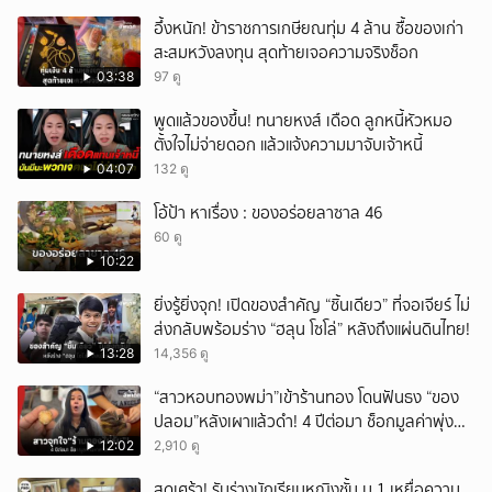
อึ้งหนัก! ข้าราชการเกษียณทุ่ม 4 ล้าน ซื้อของเก่า
สะสมหวังลงทุน สุดท้ายเจอความจริงช็อก
03:38
97 ดู
พูดแล้วของขึ้น! ทนายหงส์ เดือด ลูกหนี้หัวหมอ
ตั้งใจไม่จ่ายดอก แล้วแจ้งความมาจับเจ้าหนี้
04:07
132 ดู
โอ้ป้า หาเรื่อง : ของอร่อยลาซาล 46
60 ดู
10:22
ยิ่งรู้ยิ่งจุก! เปิดของสำคัญ “ชิ้นเดียว” ที่จอเจียร์ ไม่
ส่งกลับพร้อมร่าง “ฮลุน โซโล่” หลังถึงแผ่นดินไทย!
13:28
14,356 ดู
“สาวหอบทองพม่า”เข้าร้านทอง โดนฟันธง “ของ
ปลอม”หลังเผาแล้วดำ! 4 ปีต่อมา ช็อกมูลค่าพุ่ง
มหาศาล!
12:02
2,910 ดู
สุดเศร้า! รับร่างนักเรียนหญิงชั้น ม.1 เหยื่อความ