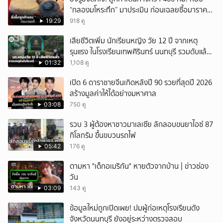
“กลองมโหระทึก” มาประเมิน ก่อนเฉลยซื้อมาราคา
เท่าไหร่?
19:29
918 ดู
เสียชีวิตเพิ่ม นักเรียนหญิง วัย 12 ปี จากเหตุ
รุนแรง ในโรงเรียนเทพศิรินทร์ นนทบุรี รวมดับแล้ว
9 ราย
01:32
1,108 ดู
เปิด 6 ดาราชายจีนเกิดหลังปี 90 รวยที่สุดปี 2026
สร้างมูลค่าให้ได้อย่างมหาศาล
03:08
750 ดู
รวบ 3 ผู้ต้องหาชาวมาเลเซีย ลักลอบขนยาไอซ์ 87
กิโลกรัม ขึ้นขบวนรถไฟ
05:42
176 ดู
ตามหา "เด็กอเมริกัน" หายตัวจากบ้าน | ข่าวช่อง
วัน
03:09
143 ดู
ข้อมูลใหม่ถูกเปิดเผย! ปมผู้ก่อเหตุโรงเรียนดัง
จังหวัดนนทบุรี ยังอยู่ระหว่างตรวจสอบ