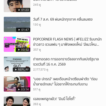
245 ดู
01:23
วันที่ 7 ส.ค. 69 ฝนหนักทุกภาค คลื่นลมแรง
130 ดู
01:47
POPCORNER FLASH NEWS | #FELIZZ รับบทนัก
ข่าวสาว ชวนแฟน ๆ มาฟังเพลงใหม่ ‘มีแมวไหม
(Catch Me If You Can)’
00:52
357 ดู
ถ่ายทอดสด การออกรางวัลสลากกินแบ่งรัฐบาล
งวดวันที่ 16 ก.ค. 2569
REPLAY
2,177,573 ดู
"บอย ปกรณ์" เผยเดือนหน้าเตรียมผ่าตัด "ต่อม
น้ำลายอักเสบ" ไม่อยากให้กระทบกับงาน
03:14
517 ดู
เฉลยเพศลูกแล้ว! “มินนี่ ไฮโซกี้”
263 ดู