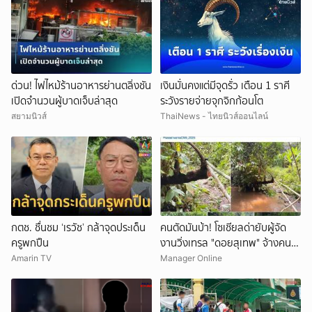
ด่วน! ไฟไหม้ร้านอาหารย่านตลิ่งชัน
เงินมั่นคงแต่มีจุดรั่ว เตือน 1 ราศี
เปิดจำนวนผู้บาดเจ็บล่าสุด
ระวังรายจ่ายจุกจิกก้อนโต
สยามนิวส์
ThaiNews - ไทยนิวส์ออนไลน์
กตช. ชื่นชม ‘เรวัช’ กล้าจุดประเด็น
คนตัดมันบ้า! โซเชียลด่ายับผู้จัด
ครูพกปืน
งานวิ่งเทรล "ดอยสุเทพ" จ้างคน
ตัดต้นไม้ปรับเส้นทางในเขตอุทยา
Amarin TV
Manager Online
นฯ อ้างเข้าใจผิด