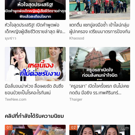
หัวใจสุดประเสริฐ! เปิดคำพูดพ่อ
แตกตื่น แชทขู่ลงมือซ้ำ เข้าไลน์กลุ่ม
เด็กหญิงผู้เสียชีวิตรายล่าสุด ฟัง
ผู้ปกครอง เตรียมมาตรการป้องกัน
แล้วสะเทือนใจมาก
มุมข่าว
Khaosod
มือสั่นจนน่าห่วง สื่อเผยชัด ฮันซึง
“ครูอรสา” เปิดใจครั้งแรก ยันไม่เคย
ยอนป่วยเป็นโรคอะไรกันแน่
กดดัน มือยิง รร.เทพศิรินทร์
นนทบุรี
TeeNee.com
Thaiger
คลิปที่กำลังได้รับความนิยม
01
02