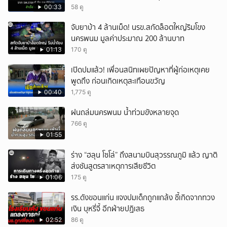
สำเร็จใน 48 นาที
00:33
58 ดู
จับยาบ้า 4 ล้านเม็ด! นรข.สกัดล็อตใหญ่ริมโขง
นครพนม มูลค่าประมาณ 200 ล้านบาท
01:13
170 ดู
เปิดปมแล้ว! เพื่อนสนิทเผยปัญหาที่ผู้ก่อเหตุเคย
พูดถึง ก่อนเกิดเหตุสะเทือนขวัญ
00:40
1,775 ดู
ฝนถล่มนครพนม น้ำท่วมขังหลายจุด
766 ดู
01:55
ร่าง “ฮลุน โซโล่” ถึงสนามบินสุวรรณภูมิ แล้ว ญาติ
ส่งชันสูตรสาเหตุการเสียชีวิต
01:06
175 ดู
รร.ดังขอนแก่น แจงปมเด็กถูกแกล้ง ชี้เกิดจากทวง
เงิน บุหรี่จี้ อีกฝ่ายปฏิเสธ
02:52
86 ดู