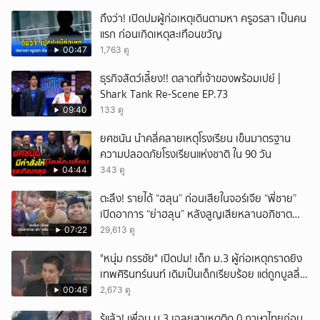
ถึงว่า! เปิดปมผู้ก่อเหตุเดินตามหา ครูอรสา เป็นคน
แรก ก่อนเกิดเหตุสะเทือนขวัญ
00:47
1,763 ดู
ธุรกิจสัตว์เลี้ยง!! ตลาดที่เจ้าของพร้อมเปย์ |
Shark Tank Re-Scene EP.73
09:40
133 ดู
ยศชนัน นำคลี่คลายเหตุโรงเรียน เข็นมาตรฐาน
ความปลอดภัยโรงเรียนแห่งชาติ ใน 90 วัน
04:44
343 ดู
ตะลึง! รายได้ “ฮลุน” ก่อนเสียในจอร์เจีย “พี่ชาย”
เปิดอาการ “ย่าฮลุน” หลังสูญเสียหลานอภิชาต
บุตร!
07:22
29,613 ดู
"หนุ่ม กรรชัย" เปิดปม! เด็ก ม.3 ผู้ก่อเหตุกราดยิง
เทพศิรินทร์นนท์ เดิมเป็นเด็กเรียบร้อย แต่ถูกบูลลี่
หนัก คาดแรงกดดันสะสมกลายเป็นแรงแค้น จนก่อ
00:46
2,673 ดู
เหตุสลด
รู้แล้ว! เพื่อน ม.3 เฉลยสาเหตุติด 0 ภาษาไทยก่อน