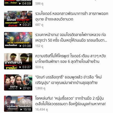
w
04:09
586 ดู
รวบไรเดอร์ หลอกสาวพัฒนาการช้า สารภาพออก
อุบาย อ้างจะสอนวิชานวด
03:21
687 ดู
รวบคาหน้างาน! จอมโจรตัดสายไฟทางหลวง ก่อ
เหตุกว่า 50 ครั้ง เป็นเหตุให้ถนนมือ รถชนเจ็บตาย
หลายสิบราย เสียหายราว 10 ล้าน
01:36
152 ดู
ความจริงที่ไม่ให้ใครพูด! ไรเดอร์ เตือน สาวๆ หวัง
มาโกยเงินพัทยา ซอย 6 สุดท้ายโดนย้ายร้าน
03:27
509 ดู
"บิณฑ์ บรรลือฤทธิ์" ยอมพูดแล้ว ข่าวลือ "ใหม่
เจริญปุระ" เอาคุณแม่มาฝากบ้านสุขสุดท้าย
27:01
1,866 ดู
โชคหล่นทับ! “หนุ่มซื้อลวด” จากร้านมือ 2 ญี่ปุ่น
ตะลึงไม่ใช่ลวดธรรมดา ช็อครู้ซ่อนมูลค่ามหาศาล!
15:18
16,494 ดู