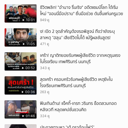
ชีวิตพลิก! "อำนาจ รื่นเริง" อดีตแชมป์โลก ได้เริ่ม
ใหม่ "จอนนี่มือปราบ" ยื่นมือช่วย ดันขึ้นแท่นครูมวย
10:01
949 ดู
ึ้ง! เปิด 2 จุดสำคัญต้องรอพิสูจน์ ถึงว่ายังระบุ
สาเหตุ “ฮลุน” เสียชีวิตไม่ได้ แม้รู้ผลชันสูตร!
11:05
471 ดู
เศร้า! ญาติทยอยรับศพผู้เสียชีวิต จากเหตุรุนแรง
ในโรงเรียน เทพศิรินทร์ นนทบุรี
00:52
343 ดู
สุดเศร้า ครอบครัวรับศwผู้เสียชีวิต เหตุยิvใน
โรงเรียนเทพศิรินทร์ นนทบุรี
00:36
263 ดู
ฟินเกินต้าน! แจ็คกี้-เกรท วรินทร ช็อตสวมกอด
หลังเวที หลุดแคปชั่นชวนคิด
01:46
324 ดู
ประกาศตามหา “เต้ ดราก้อนไฟว์”