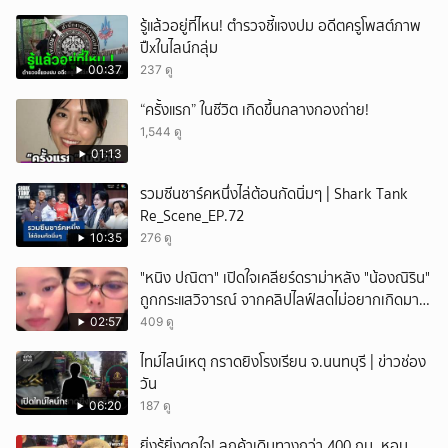
รู้แล้วอยู่ที่ไหน! ตำรวจชี้แจงปม อดีตครูโพสต์ภาพ
ปืxในไลน์กลุ่ม
00:37
237 ดู
“ครั้งแรก” ในชีวิต เกิดขึ้นกลางกองถ่าย!
1,544 ดู
01:13
รวมซีนชาร์คหนึ่งไล่ต้อนกัดนิ่มๆ | Shark Tank
Re_Scene_EP.72
10:35
276 ดู
"หนิง ปณิตา" เปิดใจเคลียร์ดราม่าหลัง "น้องณิริน"
ถูกกระแสวิจารณ์ จากคลิปไลฟ์สดไม่อยากเกิดมา
หน้าเหมือนพ่อ
02:57
409 ดู
ไทม์ไลน์เหตุ กราดยิงโรงเรียน จ.นนทบุรี | ข่าวช่อง
วัน
06:20
187 ดู
ยิ่งรู้ยิ่งตกใจ! ลูกค้าเดินทางกว่า 400 กม. หอบ