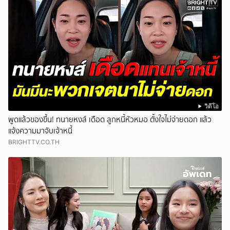
วิดีโอ
พูดแล้วของขึ้น! ทนายหงส์ เดือด ลูกหนี้หัวหมอ ตั้งใจไม่จ่ายดอก แล้ว
แจ้งความมาจับเจ้าหนี้
BRIGHTTV.CO.TH