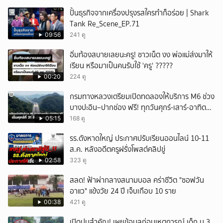
ปั้นธุรกิจจากเครื่องปรุงรสใครทำก็อร่อย | Shark
Tank Re_Scene_EP.71
09:56
241 ดู
อิ่มท้องสบายเลยนะครู! ชาวเน็ต งง พ่อแม่ส่งมาให้
เรียน หรือมาเป็นคนรับใช้ 'ครู' ?????
00:20
224 ดู
กรมทางหลวงเตรียมเปิดทดลองให้บริการ M6 ช่วง
บางปะอิน–ปากช่อง ฟรี! ทุกวันศุกร์-เสาร์-อาทิตย์
เริ่มศุกร์ที่ 21 สิงหาคม 2569 นี้
05:15
168 ดู
รร.ดังหาดใหญ่ ประกาศปรับเรียนออนไลน์ 10-11
ส.ค. หลังอดีตครูฝรั่งโพสต์คลิปขู่
02:58
323 ดู
สลด! ฟ้าผ่ากลางสนามบอล คร่าชีวิต "ซอฟวัน
อาแว" แข้งวัย 24 ปี เจ็บเกือบ 10 ราย
00:38
421 ดู
เปิดปมสำคัญ! เผยข้อมูลก่อนเหตุการณ์ เด็ก ม.3