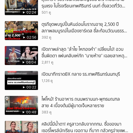
รุนแรง ในโรงเรียนเทพศิรินทร์ นนท์ ตั้งสวดที่วัด
ลาดปลาดุก
02:24
501 ดู
ตุรกีขุดพบรูปปั้นหินอ่อนโบราณอายุ 2,500 ปี
สภาพสมบูรณ์ในเมืองซาร์เดส ชี้สะท้อนวัฒนธรรม
ลิเดีย
02:56
392 ดู
เปิดภาพล่าสุด “ลำไย ไหทองคำ” เปลี่ยนไป! อวบ
ขึ้นผิดตา แฟนคลับแห่ทัก “นายห้าง” เฉลยสาเหตุ
ชัด!
06:04
2,811 ดู
เปิดนาทีกราดยิX กลาง รร.เทพศิรินทร์นนทบุรี
1,126 ดู
00:22
ไฟไหม้! ร้านอาหาร ถนนพรานนก-พุทธมณฑล
สาย 4 เบื้องต้นมีผู้บาดเจ็บหลายราย
00:48
383 ดู
คลิปนี้มีน้ำตา! ครูสาวกลับจากกทม. ซื้อของมา
เซอร์ไพรส์นักเรียน เจอถาม กี่บาท กลัวครูจ่ายแพง