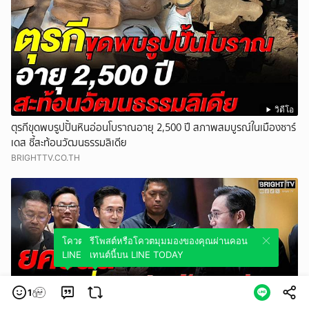
วิดีโอ
ตุรกีขุดพบรูปปั้นหินอ่อนโบราณอายุ 2,500 ปี สภาพสมบูรณ์ในเมืองซาร์
เดส ชี้สะท้อนวัฒนธรรมลิเดีย
BRIGHTTV.CO.TH
โควตมุมมองของคุณผ่านคอนเทนต์นี้บน
รีโพสต์หรือโควตมุมมองของคุณผ่านคอน
LINE TODAY
เทนต์นี้บน LINE TODAY
1