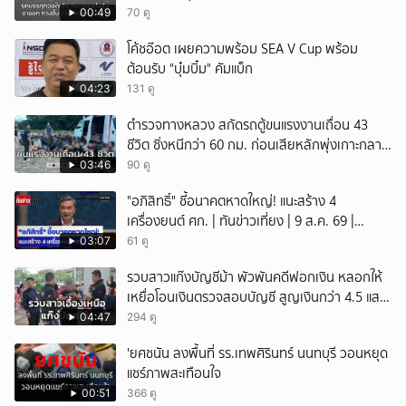
00:49
70 ดู
โค้ชอ๊อต เผยความพร้อม SEA V Cup พร้อม
ต้อนรับ "บุ๋มบิ๋ม" คัมแบ็ก
04:23
131 ดู
ตำรวจทางหลวง สกัดรถตู้ขนแรงงานเถื่อน 43
ชีวิต ซิ่งหนีกว่า 60 กม. ก่อนเสียหลักพุ่งเกาะกลาง
ถนน
03:46
90 ดู
"อภิสิทธิ์" ชี้อนาคตหาดใหญ่! แนะสร้าง 4
เครื่องยนต์ ศก. | ทันข่าวเที่ยง | 9 ส.ค. 69 |
NationTV22
03:07
61 ดู
รวบสาวแก๊งบัญชีม้า พัวพันคดีฟอกเงิน หลอกให้
เหยื่อโอนเงินตรวจสอบบัญชี สูญเงินกว่า 4.5 แสน
บาท
04:47
294 ดู
'ยศชนัน ลงพื้นที่ รร.เทพศิรินทร์ นนทบุรี วอนหยุด
แชร์ภาพสะเทือนใจ
00:51
366 ดู