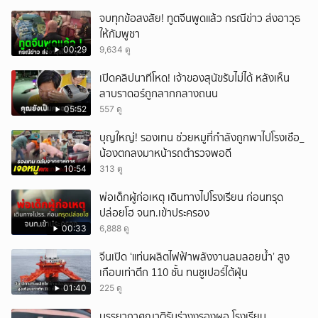
จบทุกข้อสงสัย! ทูตจีนพูดแล้ว กรณีข่าว ส่งอาวุธ
ให้กัมพูชา
00:29
9,634 ดู
เปิดคลิปนาทีโหด! เจ้าของสุนัขรับไม่ได้ หลังเห็น
ลาบราดอร์ถูกลากกลางถนน
05:52
557 ดู
บุญใหญ่! รองเทน ช่วยหมูที่กำลังถูกพาไปโรงเชือ_
น้องตกลงมาหน้ารถตำรวจพอดี
10:54
313 ดู
พ่อเด็กผู้ก่อเหตุ เดินทางไปโรงเรียน ก่อนทรุด
ปล่อยโฮ จนท.เข้าประครอง
00:33
6,888 ดู
จีนเปิด ‘แท่นผลิตไฟฟ้าพลังงานลมลอยน้ำ’ สูง
เกือบเท่าตึก 110 ชั้น ทนซูเปอร์ไต้ฝุ่น
01:40
225 ดู
บรรยากาศญาติรับร่างงรองผอ.โรงเรียน