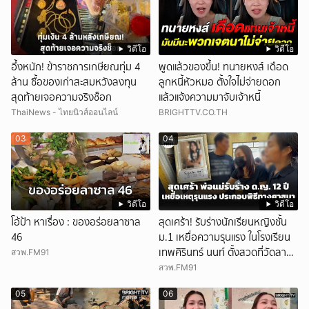
วิดีโอ
วิดีโอ
อึ้งหนัก! ข้าราชการเกษียณทุ่ม 4
พูดแล้วของขึ้น! ทนายหงส์ เดือด
ล้าน ซื้อของเก่าสะสมหวังลงทุน
ลูกหนี้หัวหมอ ตั้งใจไม่จ่ายดอก
สุดท้ายเจอความจริงช็อก
แล้วแจ้งความมาจับเจ้าหนี้
ThaiNews - ไทยนิวส์ออนไลน์
BRIGHTTV.CO.TH
03
04
วิดีโอ
วิดีโอ
โอ้ป้า หาเรื่อง : ของอร่อยลาซาล
สุดเศร้า! รับร่างนักเรียนหญิงชั้น
46
ม.1 เหยื่อความรุนแรง ในโรงเรียน
เทพศิรินทร์ นนท์ ตั้งสวดที่วัดลาด
สวพ.FM91
ปลาดุก
สวพ.FM91
05
06