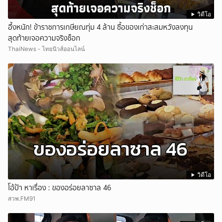
วิดีโอ
อึ้งหนัก! ข้าราชการเกษียณทุ่ม 4 ล้าน ซื้อของเก่าสะสมหวังลงทุน
สุดท้ายเจอความจริงช็อก
ThaiNews - ไทยนิวส์ออนไลน์
วิดีโอ
โอ้ป้า หาเรื่อง : ของอร่อยลาซาล 46
สวพ.FM91