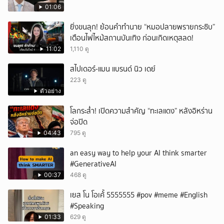
01:06
ยิ่งขนลุก! ย้อนคำทำนาย “หมอปลายพรายกระซิบ”
เตือนไฟไหม้สถานบันเทิง ก่อนเกิดเหตุสลด!
11:02
1,110 ดู
สไปเดอร์-แมน แบรนด์ นิว เดย์
223 ดู
ตัวอย่าง
โลกระส่ำ! เปิดความสำคัญ “ทะเลแดง” หลังอิหร่าน
จ่อปิด
04:43
795 ดู
an easy way to help your AI think smarter
#GenerativeAI
00:37
468 ดู
เยส โน โอเค้้้้ 5555555 #pov #meme #English
#Speaking
01:33
629 ดู