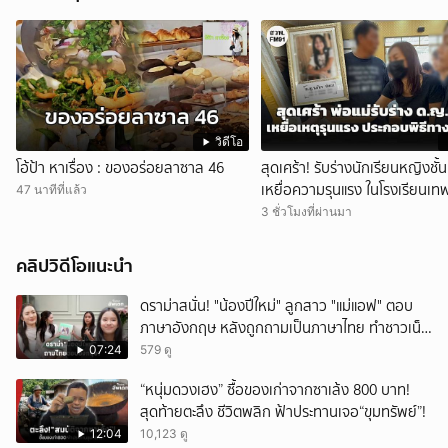
วิดีโอ
โอ้ป้า หาเรื่อง : ของอร่อยลาซาล 46
สุดเศร้า! รับร่างนักเรียนหญิงชั้
เหยื่อความรุนแรง ในโรงเรียนเทพ
47 นาทีที่แล้ว
นนท์ ตั้งสวดที่วัดลาดปลาดุก
3 ชั่วโมงที่ผ่านมา
คลิปวิดีโอแนะนำ
ดราม่าสนั่น! "น้องปีใหม่" ลูกสาว "แม่แอฟ" ตอบ
ภาษาอังกฤษ หลังถูกถามเป็นภาษาไทย ทำชาวเน็ต
ถกสนั่น!
07:24
579 ดู
“หนุ่มดวงเฮง” ซื้อของเก่าจากซาเล้ง 800 บาท!
สุดท้ายตะลึง ชีวิตพลิก ฟ้าประทานเจอ“ขุมทรัพย์”!
12:04
10,123 ดู