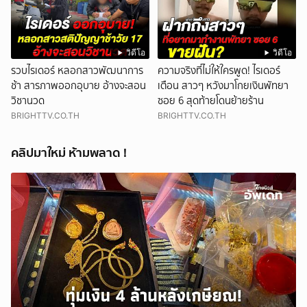
วิดีโอ
วิดีโอ
รวบไรเดอร์ หลอกสาวพัฒนาการ
ความจริงที่ไม่ให้ใครพูด! ไรเดอร์
ช้า สารภาพออกอุบาย อ้างจะสอน
เตือน สาวๆ หวังมาโกยเงินพัทยา
วิชานวด
ซอย 6 สุดท้ายโดนย้ายร้าน
BRIGHTTV.CO.TH
BRIGHTTV.CO.TH
คลิปมาใหม่ ห้ามพลาด !