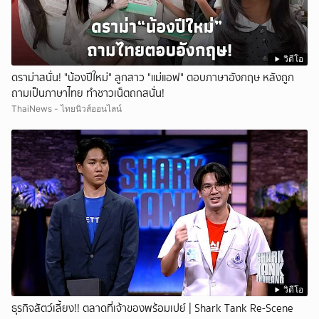
วิดีโอ
ดราม่าสนั่น! "น้องปีใหม่" ลูกสาว "แม่แอฟ" ตอบภาษาอังกฤษ หลังถูก
ถามเป็นภาษาไทย ทำชาวเน็ตถกสนั่น!
ThaiNews - ไทยนิวส์ออนไลน์
วิดีโอ
ธุรกิจสัตว์เลี้ยง!! ตลาดที่เจ้าของพร้อมเปย์ | Shark Tank Re-Scene