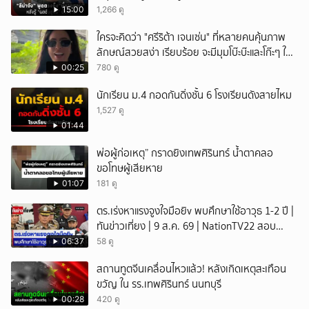
15:00
1,266 ดู
ใครจะคิดว่า "ศรีริต้า เจนเซ่น" ที่หลายคนคุ้นภาพ
ลักษณ์สวยสง่า เรียบร้อย จะมีมุมโบ๊ะบ๊ะและโก๊ะๆ ให้
ได้อมยิ้มเหมือนกัน งานนี้ทำเอาแฟนๆ ทั้งเอ็นดูทั้ง
00:25
780 ดู
หัวเราะ
นักเรียน ม.4 กอดกันดิ่งชั้น 6 โรงเรียนดังสายไหม
1,527 ดู
01:44
พ่อผู้ก่อเหตุ” กราดยิงเทพศิรินทร์ น้ำตาคลอ
ขอโทษผู้เสียหาย
01:07
181 ดู
ตร.เร่งหาแรงจูงใจมือยิv พบศึกษาใช้อาวุธ 1-2 ปี |
ทันข่าวเที่ยง | 9 ส.ค. 69 | NationTV22 สอบ
พยานแล้ว 17 ปาก เร่งตรวจมือถือและหลักฐานที่
06:37
58 ดู
เกิดเหตุ พบปัจจัยหลายด้าน ทั้งครอบครัว โรงเรียน
สถานทูตจีนเคลื่อนไหวแล้ว! หลังเกิดเหตุสะเทือน
เพื่อน และสื่อโซเ
ขวัญ ใน รร.เทพศิรินทร์ นนทบุรี
00:28
420 ดู