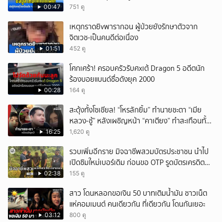
00:47
751 ดู
เหตุกราดยิvพารากอน ผู้ป่วยยังรักษาตัวจาก
จิตเวช-เป็นคนดีต่อเนื่อง
01:51
452 ดู
โศกเศร้า! ครอบครัวรับศxเต้ Dragon 5 อดีตนัก
ร้องบอยแบนด์ชื่อดังยุค 2000
00:28
164 ดู
สะดุ้งทั้งโซเชียล! “โหรลักยิ้ม” ทำนายชะตา “เมีย
หลวง-ชู้” หลังเผชิญหน้า “คาเตียง” ทำสะเทือนทั้ง
ประเทศ
16:25
1,620 ดู
รวบเพิ่มอีกราย มิจฉาชีพสวมบัตรประชาชน นำไป
เปิดซิมใหม่เบอร์เดิม ก่อนขอ OTP รูดบัตรเครดิตผู้
เสียหาย
02:38
155 ดู
สาว โดนหลอกขอเงิน 50 บาทเติมน้ำมัน ชาวเน็ต
แห่คอมเมนต์ คนเดียวกัน ที่เดียวกัน โดนกันเยอะ
03:12
800 ดู