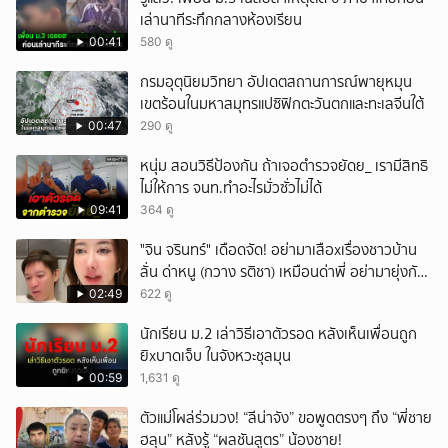
เล่านาทีระทึกกลางห้องเรียน
00:41
580 ดู
กรมอุตุนิยมวิทยา อัปเดตสถานการณ์พายุหมุน
เขตร้อนในมหาสมุทรแปซิฟิกตะวันตกและทะเลจีนใต้
00:47
290 ดู
หนุ่ม สอนวิธีป้องกัน ถ้าเจอตำรวจยัดย_ เรามีสิทธิ
ไม่ให้การ จนท.ทำอะไรมั่วซั่วไม่ได้
09:41
364 ดู
ั่"จิน จรินทร์" เดือดจัด! อย่ามาเสือxเรื่องชาวบ้าน
ลั่น ด่าหนู (กวาง รติชา) เหมือนด่าพี่ อย่ามายุ่งกับ
คนของผม จบ!!!
02:49
622 ดู
นักเรียน ม.2 เล่าวิธีเอาตัวรอด หลังเห็นเพื่อนถูก
ยิxบาดเจ็บ ในจังหวะชุลมุน
00:59
1,631 ดู
ตัวแม่โผล่ร่วมวง! “ลีน่าจัง” ขอพูดตรงๆ ถึง “พี่ชาย
ฮลุน” หลังรู้ “ผลชันสูตร” น้องชาย!