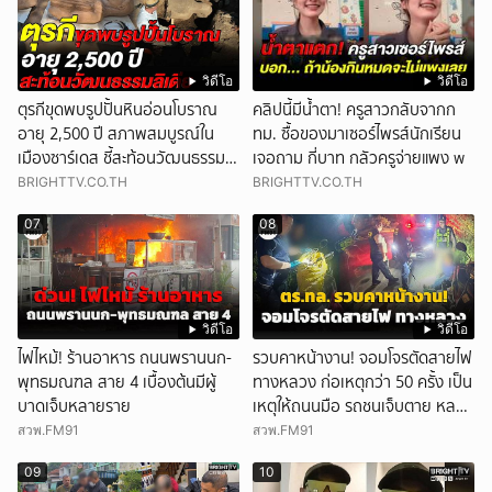
วิดีโอ
วิดีโอ
ตุรกีขุดพบรูปปั้นหินอ่อนโบราณ
คลิปนี้มีน้ำตา! ครูสาวกลับจากก
อายุ 2,500 ปี สภาพสมบูรณ์ใน
ทม. ซื้อของมาเซอร์ไพรส์นักเรียน
เมืองซาร์เดส ชี้สะท้อนวัฒนธรรมลิ
เจอถาม กี่บาท กลัวครูจ่ายแพง w
เดีย
BRIGHTTV.CO.TH
BRIGHTTV.CO.TH
07
08
วิดีโอ
วิดีโอ
ไฟไหม้! ร้านอาหาร ถนนพรานนก-
รวบคาหน้างาน! จอมโจรตัดสายไฟ
พุทธมณฑล สาย 4 เบื้องต้นมีผู้
ทางหลวง ก่อเหตุกว่า 50 ครั้ง เป็น
บาดเจ็บหลายราย
เหตุให้ถนนมือ รถชนเจ็บตาย หลาย
สิบราย เสียหายราว 10 ล้าน
สวพ.FM91
สวพ.FM91
09
10