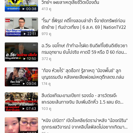
วิทย์ฯ เผยสาเหตุเสียชีวิตเบื้องต้น
00:38
413 ดู
"โรม" ชี้พิรุธ! คดีโกงสอบล่าช้า จี้อายัดทรัพย์ก่อน
ยักย้าย | ทันข่าวเที่ยง | 6 ส.ค. 69 | NationTV22
22:51
970 ดู
อ.วีระ ขอโทษ! ถ้าทำอะไรผิด ยินดีแก้ไขยินดีเยียวยา
กรมอุทยาน ยันไปจริง คาดปี 59 หรือ ปี 60 ก่อน
ปิดให้พัก
12:50
372 ดู
“ก้อง ห้วยไร่” สุดช็อก! รู้สาเหตุ “น้องพั๊นซ์“ ลูก
บุญธรรมดับ หลังเคยเสียพ่อแม่เหตุตึกสตง.ถล่ม
09:06
174 ดู
สืบต่อแก๊งมะขามเปียก! รองจ๋อ - สารวัตรแจ๊ะ
แกะรอยเส้นทางเงิน จับเพิ่มอีกหิ้ว 1.5 แสน ยัด
สินบน
07:43
103 ดู
"หนิง ปณิตา" เปิดใจเคลียร์ดราม่าหลัง "น้องณิริน"
ถูกกระแสวิจารณ์ จากคลิปไลฟ์สดไม่อยากเกิดมา