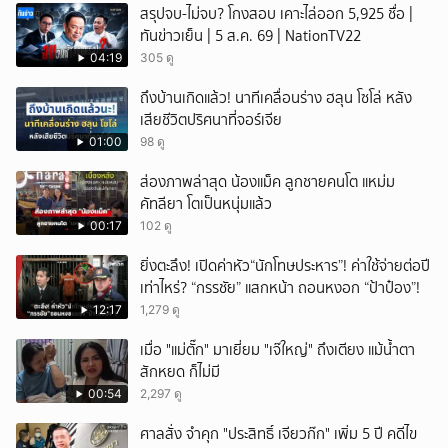
สรุปจบ-ไม่จบ? โกงสอบ เคาะไล่ออก 5,925 ชื่อ |
ทันข่าวเย็น | 5 ส.ค. 69 | NationTV22
04:19
305 ดู
ถึงบ้านเกิดแล้ว! นาทีเคลื่อนร่าง ฮลุน โซโล่ หลัง
เสียชีวิตปริศนาที่จอร์เจีย
01:00
98 ดู
ส่องภาพล่าสุด น้องแม็ค ลูกชายคนโต แหม่ม
คัทลียา โตเป็นหนุ่มแล้ว
00:17
102 ดู
ยิ่งตะลึง! เปิดค่าหัว“นักโทษประหาร”! ค่าใช้จ่ายต่อปี
เท่าไหร่? “กรรชัย” แสกหน้า ถอนหงอก “ป้าป๋อง”!
12:17
1,279 ดู
เมื่อ "แม่ตั๊ก" มาเยี่ยม "เจ๊ใหญ่" ถึงเตียง แม้น้ำตา
สักหยด ก็ไม่มี
00:54
2,297 ดู
ศาลสั่ง จำคุก "ประสิทธิ์ เจียวก๊ก" เพิ่ม 5 ปี คดีไข