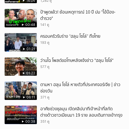
16:06
1,282 ดู
ป้าพูดแล้ว! ย้อนเหตุการณ์ 10 ปี ปม "ไอ้ป๋อง-
ตำรวจ"
00:48
141 ดู
ครอบครัวรับร่าง “ฮลุน โซโล่” ถึงไทย
193 ดู
01:21
ว่านไฉ โพสต์ขอโทษหลังแจ้งข่าว "ฮลุน โซโล่"
577 ดู
01:22
ตามหา ฮลุน โซโล่ หายตัวที่ประเทศจอร์เจีย | ข่าว
ช่องวัน
06:11
371 ดู
อาศัยช่วงชุลมุน เปิดคลิปนาทีเจ้าหน้าที่สกัด
ต่างด้าวชาวเมียนมา 19 ราย ลอบเดินทางเข้ากรุง
00:38
351 ดู