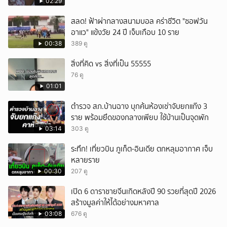
02:29
สลด! ฟ้าผ่ากลางสนามบอล คร่าชีวิต "ซอฟวัน
อาแว" แข้งวัย 24 ปี เจ็บเกือบ 10 ราย
00:38
389 ดู
สิ่งที่คิด vs สิ่งที่เป็น 55555
76 ดู
01:01
ตำรวจ สภ.บ้านฉาง บุกค้นห้องเช่าจับยกแก๊ง 3
ราย พร้อมยึดของกลางเพียบ ใช้บ้านเป็นจุดพัก
03:14
303 ดู
ระทึก! เที่ยวบิน ภูเก็ต-อินเดีย ตกหลุมอากาศ เจ็บ
หลายราย
00:30
207 ดู
เปิด 6 ดาราชายจีนเกิดหลังปี 90 รวยที่สุดปี 2026
สร้างมูลค่าให้ได้อย่างมหาศาล
03:08
676 ดู