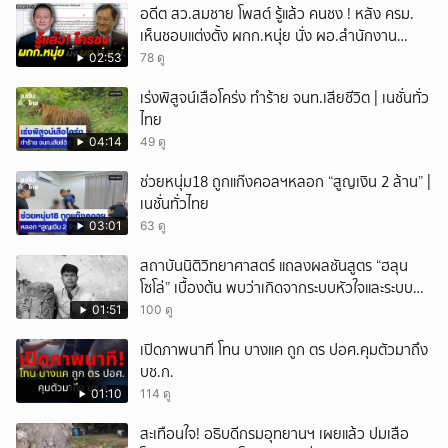
อดีต สว.สมชาย โพสต์ รู้แล้ว คนชง ! หลัง ครม.
เห็นชอบแต่งตั้ง ผกก.หนุ่ย นั่ง ผอ.สำนักงาน
ป.ย.ป.
02:53
78 ดู
เร่งพิสูจน์เสือโคร่ง ทำร้าย จนท.เสียชีวิต | เนชั่นทั่ว
ไทย
04:14
49 ดู
ช่วยหนุ่ม18 ถูกแก๊งคอลฯหลอก “สูญเงิน 2 ล้าน” |
เนชั่นทั่วไทย
03:01
63 ดู
สถาบันนิติวิทยาศาสตร์ แถลงผลชันสูตร “ฮลุน
โซโล่” เบื้องต้น พบว่าเกิดจากระบบหัวใจและระบบ
ไหลเวียนโลหิตล้มเหลว
01:51
100 ดู
เปิดภาพนาที โทน บางแค ถูก ตร ปอศ.คุมตัวมาถึง
บช.ก.
01:10
114 ดู
สะเทือนใจ! อธิบดีกรมอุทยานฯ เผยแล้ว ปมเสือ