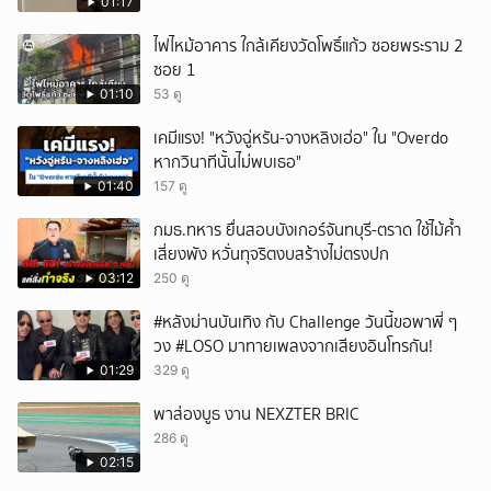
01:17
ยกเลิก
ไฟไหม้อาคาร ใกล้เคียงวัดโพธิ์แก้ว ซอยพระราม 2
ซอย 1
01:10
53 ดู
เคมีแรง! "หวังฉู่หรัน-จางหลิงเฮ่อ" ใน "Overdo
หากวินาทีนั้นไม่พบเธอ"
01:40
157 ดู
กมธ.ทหาร ยื่นสอบบังเกอร์จันทบุรี-ตราด ใช้ไม้ค้ำ
เสี่ยงพัง หวั่นทุจริตงบสร้างไม่ตรงปก
03:12
250 ดู
#หลังม่านบันเทิง กับ Challenge วันนี้ขอพาพี่ ๆ
วง #LOSO มาทายเพลงจากเสียงอินโทรกัน!
01:29
329 ดู
พาส่องบูธ งาน NEXZTER BRIC
286 ดู
02:15