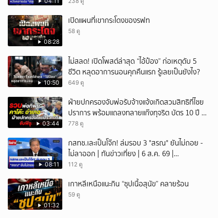
NationTV22
04:11
238 ดู
เปิดแผนที่เขากระโดงของรฟท
58 ดู
08:28
ไม่สลด! เปิดโพสต์ล่าสุด “ไอ้ป๋อง” ก่อเหตุดับ 5
ชีวิต หลุดอาการนอนคุกคืนแรก รู้เลยเป็นยังไง?
10:50
649 ดู
ฝ่ายปกครองจับพ่อรับจ้างแจ้งเกิดสวมสิทธิที่ไชย
ปราการ พร้อมแถลงทลายแก๊งทุจริต บัตร 10 ปี ที่
แม่สอด
03:44
778 ดู
กสทช.เละเป็นโจ๊ก! ล่มรอบ 3 "สรณ" ยันไม่ถอย -
ไม่ลาออก | ทันข่าวเที่ยง | 6 ส.ค. 69 |
NationTV22
08:11
112 ดู
เกาหลีเหนือแนะกิน “ซุปเนื้อสุนัข” คลายร้อน
59 ดู
01:32