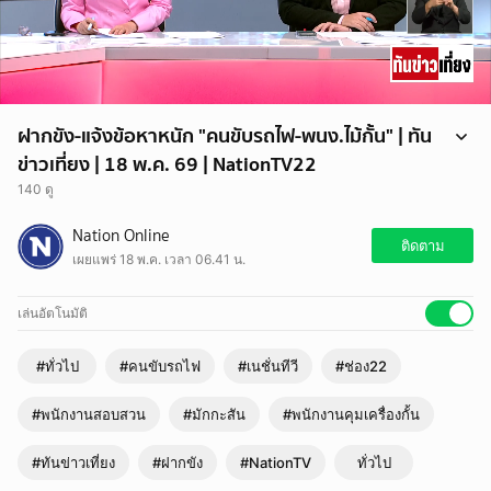
ฝากขัง-แจ้งข้อหาหนัก "คนขับรถไฟ-พนง.ไม้กั้น" | ทัน
ข่าวเที่ยง | 18 พ.ค. 69 | NationTV22
140 ดู
พนักงานสอบสวน สน.มักกะสัน คุมตัวคนขับรถไฟและพนักงานคุมเครื่องกั้น
Nation Online
ฝากขังศาลในข้อหาประมาทเป็นเหตุให้ผู้อื่นบาดเจ็บและเสียชีวิต ระหว่างคุม
ติดตาม
เผยแพร่ 18 พ.ค. เวลา 06.41 น.
ตัว พนักงานคุมเครื่องกั้นได้ยกมือไหว้ขอโทษครอบครัวผู้สูญเสีย พร้อม
ปฏิเสธว่าไม่ได้ประมาท
เล่นอัตโนมัติ
#ทั่วไป
#คนขับรถไฟ
#เนชั่นทีวี
#ช่อง22
#พนักงานสอบสวน
#มักกะสัน
#พนักงานคุมเครื่องกั้น
#ทันข่าวเที่ยง
#ฝากขัง
#NationTV
ทั่วไป