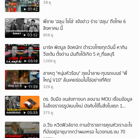
38 ดู
01:42
พี่ชาย 'ฮลุน โซโล่' แจ้งข่าว ร่าง 'ฮลุน' ถึงไทย 6
สิงหาคม นี้
03:52
908 ดู
มาร์ค พิตบูล จัดหนัก! ตำรวจไทยทุกวันนี้ หากิน
วิ่งเต้น ตั้งด่าน มันถึงได้เกิด 5 ศ_ที่ชลบุรี
05:19
1,069 ดู
สาเหตุ "หนุ่มหัวร้อน" ถุยน้ำลาย-ทุบรถเบนซ์ "พี่
ใหญ่ V10" ลั่นเคยซ่อมไม่ใช่อย่างที่คิด!
11:39
329 ดู
ตร. จับมือ ขนส่งทางบก ลงนาม MOU เชื่อมข้อมูล
ใบสั่งจราจรรูปแบบใหม่ บังคับใช้ใบสั่งใบแรก 1
สิงหาคม 69
05:35
375 ดู
อ.วีระ หวิดฟิวส์ขาด ถามข้าราชการคุณหัวเราะอะไร
ที่นั่งอยู่อายุมากกว่าผมเหรอ ในวงกมธ.งบ 70