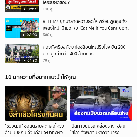
ใครรับผิดชอบ?
02:29
108 ดู
#FELIZZ บุกมาสาดความสดใส พร้อมพูดคุยถึง
เพลงใหม่ 'มีแมวไหม (Cat Me If You Can)' บอก
เลยว่าเริ่ดไม่ไหว 🌟
03:00
589 ดู
กองทัพเรือสกัดยาไอซ์ล็อตใหญ่ริมโขง ยึด 200
กก. มูลค่ากว่า 400 ล้านบาท
01:30
79 ดู
10 บทความที่อยากแนะนำให้คุณ
"ชัยวัฒน์" ชี้อันตรายสุด เสือโคร่ง
เปิดทะเบียนรถเคลื่อนร่าง "ฮลุน
ล่ามนุษย์กิน จี้จับก่อนจะมาทั้งฝูง
โซโล่" ส่งพิสูจน์หาความจริง