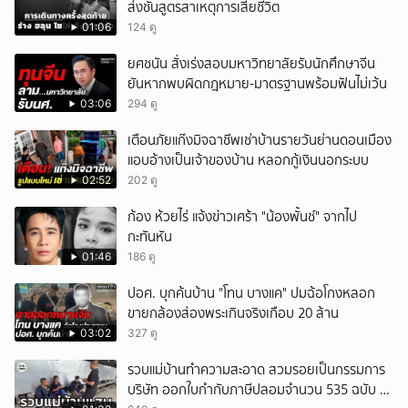
ส่งชันสูตรสาเหตุการเสียชีวิต
01:06
124 ดู
ยศชนัน สั่งเร่งสอบมหาวิทยาลัยรับนักศึกษาจีน
ยันหากพบผิดกฎหมาย-มาตรฐานพร้อมฟันไม่เว้น
03:06
294 ดู
เตือนภัยแก๊งมิจฉาชีพเช่าบ้านรายวันย่านดอนเมือง
แอบอ้างเป็นเจ้าของบ้าน หลอกกู้เงินนอกระบบ
02:52
202 ดู
ก้อง ห้วยไร่ แจ้งข่าวเศร้า "น้องพั้นช์" จากไป
กะทันหัน
01:46
186 ดู
ปอศ. บุกค้นบ้าน "โทน บางแค" ปมฉ้อโกงหลอก
ขายกล้องส่องพระเกินจริงเกือบ 20 ล้าน
03:02
327 ดู
รวบแม่บ้านทำความสะอาด สวมรอยเป็นกรรมการ
บริษัท ออกใบกำกับภาษีปลอมจำนวน 535 ฉบับ รัฐ