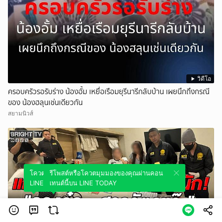
วิดีโอ
ครอบครัวรอรับร่าง น้องอั้ม เหยื่อเรือมยุรีนารีกลับบ้าน เผยนึกถึงกรณี
ของ น้องฮลุนเช่นเดียวกัน
สยามนิวส์
โควตมุมมองของคุณผ่านคอนเทนต์นี้บน
รีโพสต์หรือโควตมุมมองของคุณผ่านคอน
LINE TODAY
เทนต์นี้บน LINE TODAY