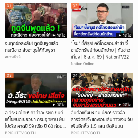
01
02
วิดีโอ
วิดีโอ
จบทุกข้อสงสัย! ทูตจีนพูดแล้ว
"โรม" ชี้พิรุธ! คดีโกงสอบล่าช้า จี้
กรณีข่าว ส่งอาวุธให้กัมพูชา
อายัดทรัพย์ก่อนยักย้าย | ทันข่าว
เที่ยง | 6 ส.ค. 69 | NationTV22
สยามนิวส์
Nation Online
03
04
วิดีโอ
วิดีโอ
อ.วีระ ขอโทษ! ถ้าทำอะไรผิด ยินดี
สืบต่อแก๊งมะขามเปียก! รองจ๋อ -
แก้ไขยินดีเยียวยา กรมอุทยาน ยัน
สารวัตรแจ๊ะ แกะรอยเส้นทางเงิน จับ
ไปจริง คาดปี 59 หรือ ปี 60 ก่อน
เพิ่มอีกหิ้ว 1.5 แสน ยัดสินบน
ปิดให้พัก
BRIGHTTV.CO.TH
BRIGHTTV.CO.TH