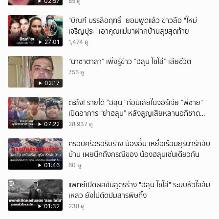
หน้าเหมือนพ่อ
02:57
85 ดู
"บิณฑ์ บรรลือฤทธิ์" ยอมพูดแล้ว ข่าวลือ "ใหม่
เจริญปุระ" เอาคุณแม่มาฝากบ้านสุขสุดท้าย
27:01
1,474 ดู
“นาซาตาลา” เพิ่งรู้ข่าว “ฮลุน โซโล่” เสียชีวิต
755 ดู
02:17
ตะลึง! รายได้ “ฮลุน” ก่อนเสียในจอร์เจีย “พี่ชาย”
เปิดอาการ “ย่าฮลุน” หลังสูญเสียหลานอภิชาต
บุตร!
07:22
28,937 ดู
ครอบครัวรอรับร่าง น้องอั้ม เหยื่อเรือมยุรีนารีกลับ
บ้าน เผยนึกถึงกรณีของ น้องฮลุนเช่นเดียวกัน
01:46
60 ดู
แพทย์เปิดผลชันสูตรร่าง "ฮลุน โซโล่" ระบบหัวใจล้ม
เหลว ยังไม่ตัดปมสารพิษทิ้ง
01:32
238 ดู