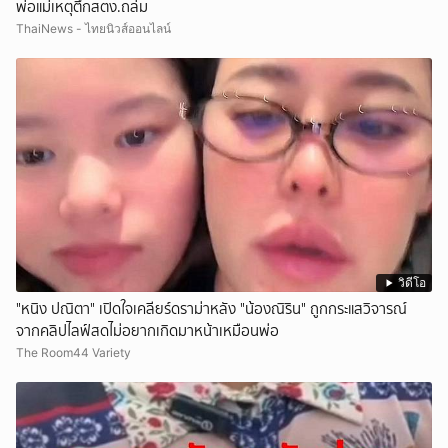
พ่อแม่เหตุตึกสตง.ถล่ม
ThaiNews - ไทยนิวส์ออนไลน์
วิดีโอ
"หนิง ปณิตา" เปิดใจเคลียร์ดราม่าหลัง "น้องณิริน" ถูกกระแสวิจารณ์
จากคลิปไลฟ์สดไม่อยากเกิดมาหน้าเหมือนพ่อ
The Room44 Variety