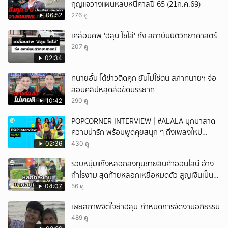
กุญแจวางแผนหลบหนีศาลปี 65 (21ก.ค.69)
06:52
276 ดู
เคลื่อนศพ 'ฮลุน โซโล่' ถึง สถาบันนิติวิทยาศาสตร์
207 ดู
02:34
ทนายอั๋น โต้ข่าวติดคุก ยันไม่ใช่ตน สภาทนายฯ จ่อ
สอบคลิปหลุดส่อขัดมรรยาท
10:42
290 ดู
POPCORNER INTERVIEW | #ALALA บุกมาสาด
ความน่ารัก พร้อมพูดคุยสนุก ๆ ถึงเพลงใหม่
'ON&OFF'
02:36
430 ดู
รวบหนุ่มแก๊งหลอกลงทุนขายสินค้าออนไลน์ อ้าง
กำไรงาม สุดท้ายหลอกเหยื่อหมดตัว สูญเงินเป็น
แสนบาท ยังให้การปฏิเสธ
04:07
56 ดู
เผยสภาพจิตใจย่าฮลุน-กำหนดการจัดงานอภิธรรม
489 ดู