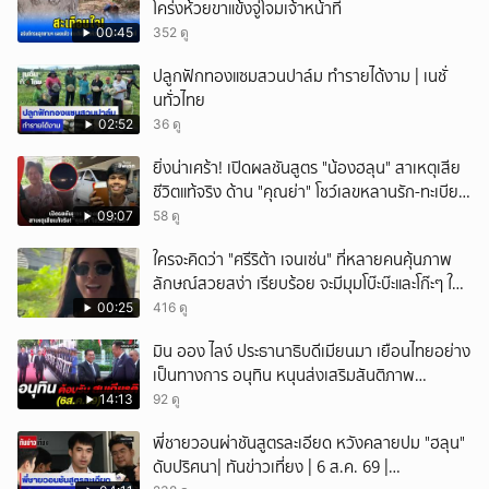
โคร่งห้วยขาแข้งจู่โจมเจ้าหน้าที่
00:45
352 ดู
ปลูกฟักทองแซมสวนปาล์ม ทำรายได้งาม | เนชั่
นทั่วไทย
02:52
36 ดู
ยิ่งน่าเศร้า! เปิดผลชันสูตร "น้องฮลุน" สาเหตุเสีย
ชีวิตแท้จริง ด้าน "คุณย่า" โชว์เลขหลานรัก-ทะเบียน
รถเคลื่อนร่าง!
09:07
58 ดู
ใครจะคิดว่า "ศรีริต้า เจนเซ่น" ที่หลายคนคุ้นภาพ
ลักษณ์สวยสง่า เรียบร้อย จะมีมุมโบ๊ะบ๊ะและโก๊ะๆ ให้
ได้อมยิ้มเหมือนกัน งานนี้ทำเอาแฟนๆ ทั้งเอ็นดูทั้ง
00:25
416 ดู
หัวเราะ
มิน ออง ไลง์ ประธานาธิบดีเมียนมา เยือนไทยอย่าง
เป็นทางการ อนุทิน หนุนส่งเสริมสันติภาพ
เสถียรภาพชายแดน
14:13
92 ดู
พี่ชายวอนผ่าชันสูตรละเอียด หวังคลายปม "ฮลุน"
ดับปริศนา| ทันข่าวเที่ยง | 6 ส.ค. 69 |