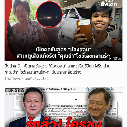
วิดีโอ
ยิ่งน่าเศร้า! เปิดผลชันสูตร "น้องฮลุน" สาเหตุเสียชีวิตแท้จริง ด้าน
"คุณย่า" โชว์เลขหลานรัก-ทะเบียนรถเคลื่อนร่าง!
ThaiNews - ไทยนิวส์ออนไลน์