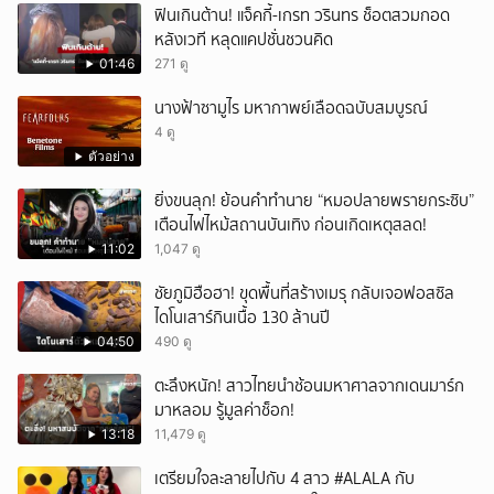
ฟินเกินต้าน! แจ็คกี้-เกรท วรินทร ช็อตสวมกอด
หลังเวที หลุดแคปชั่นชวนคิด
01:46
271 ดู
นางฟ้าซามูไร มหากาพย์เลือดฉบับสมบูรณ์
4 ดู
ตัวอย่าง
ยิ่งขนลุก! ย้อนคำทำนาย “หมอปลายพรายกระซิบ”
เตือนไฟไหม้สถานบันเทิง ก่อนเกิดเหตุสลด!
11:02
1,047 ดู
ชัยภูมิฮือฮา! ขุดพื้นที่สร้างเมรุ กลับเจอฟอสซิล
ไดโนเสาร์กินเนื้อ 130 ล้านปี
04:50
490 ดู
ตะลึงหนัก! สาวไทยนำช้อนมหาศาลจากเดนมาร์ก
มาหลอม รู้มูลค่าช็อก!
13:18
11,479 ดู
เตรียมใจละลายไปกับ 4 สาว #ALALA กับ