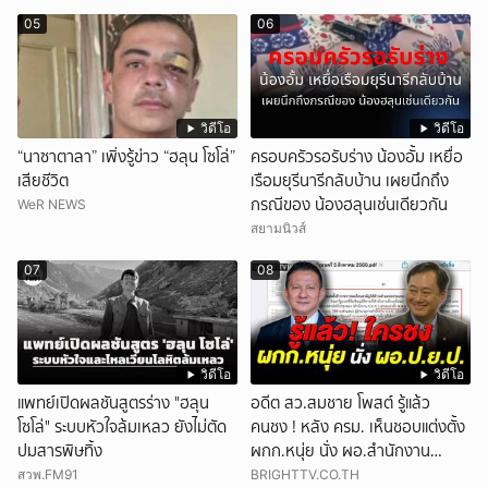
05
06
วิดีโอ
วิดีโอ
“นาซาตาลา” เพิ่งรู้ข่าว “ฮลุน โซโล่”
ครอบครัวรอรับร่าง น้องอั้ม เหยื่อ
เสียชีวิต
เรือมยุรีนารีกลับบ้าน เผยนึกถึง
กรณีของ น้องฮลุนเช่นเดียวกัน
WeR NEWS
สยามนิวส์
07
08
วิดีโอ
วิดีโอ
แพทย์เปิดผลชันสูตรร่าง "ฮลุน
อดีต สว.สมชาย โพสต์ รู้แล้ว
โซโล่" ระบบหัวใจล้มเหลว ยังไม่ตัด
คนชง ! หลัง ครม. เห็นชอบแต่งตั้ง
ปมสารพิษทิ้ง
ผกก.หนุ่ย นั่ง ผอ.สำนักงาน
ป.ย.ป.
สวพ.FM91
BRIGHTTV.CO.TH