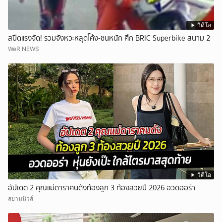
วิดีโอ
สปีดแรงจัด! รวมจังหวะหลุดโค้ง-ชนหนัก ศึก BRIC Superbike สนาม 2
WeR NEWS
วิดีโอ
อัปเดต 2 คุณแม่ดาราคนดังท้องลูก 3 ท้องสวยปี 2026 อวดออร่า
สยามนิวส์