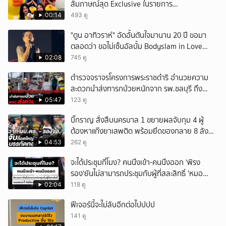
สัมภาษณ์สุด Exclusive ในรายการ
#POPCORNER เร็ว ๆ นี้ที่ #LINETODAYPOP
00:14
493 ดู
"ตูน อาทิวราห์" อัดอั้นตันใจมานาน 20 ปี ขอมา
ตลอดว่า ขอไม่เซ็นอัลบั้ม Bodyslam in Love
Vol.1-2 ที่เป็นปกผู้ชายยิ้มแฉ่งสองคน พร้อมเผย
02:08
745 ดู
เหตุผลชัดว่า ค่ายเก่านำเอามาทำเอง ทำโดยไม่
ตำรวจจราจรโครงการพระราชดำริ อำนวยความ
บอกอะไรทางเจ้าตัวเลย
สะดวกนำส่งทารกป่วยหนักจาก รพ.ชลบุรี ถึง
รพ.ศิริราช
05:47
123 ดู
บิ๊กราญ สั่งสืบนครบาล 1 ขยายผลจับกุม 4 ผู้
ต้องหาแก๊งยาเสพติด พร้อมยึดของกลาย 8 ลัง
ส่งผ่านขนส่งเอกชนเข้า กทม.
04:53
262 ดู
จะได้ประชุมกี่โมง? คนนึงเข้า-คนนึงออก 'พิรง
รอง'ยันไม่สามารถประชุมกับผู้ที่สละสิทธิ์ 'หมอ
สรณ'ชี้ ไม่มีใครสั่งให้ผมหยุดปฏิบัติหน้าที่
02:04
118 ดู
ฟีเจอร์นี้จะไม่ลับอีกต่อไปปปป
141 ดู