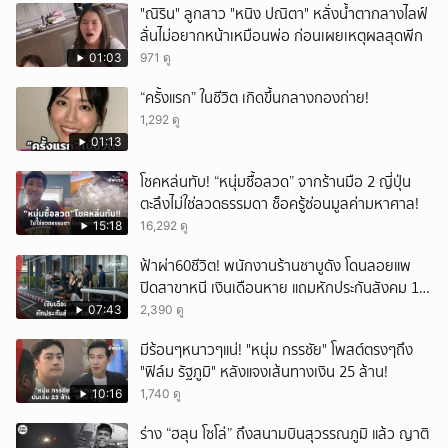
"ณิริน" ลูกสาว "หนิง ปณิตา" หลั่งน้ำตากลางไลฟ์
ลั่นไม่อยากหน้าเหมือนพ่อ ก่อนเผยเหตุผลสุดพีก
01:03
971 ดู
“ครั้งแรก” ในชีวิต เกิดขึ้นกลางกองถ่าย!
1,292 ดู
01:13
โชคหล่นทับ! “หนุ่มซื้อลวด” จากร้านมือ 2 ญี่ปุ่น
ตะลึงไม่ใช่ลวดธรรมดา ช็อครู้ซ่อนมูลค่ามหาศาล!
15:18
16,292 ดู
ฟ้าผ่า60ชีวิต! พนักงานร้านชาบูดัง โดนลอยแพ
ปิดสาขาหนี เงินเดือนหาย แถมหักประกันสังคม 11
เดือนแต่ไม่ส่ง?
07:43
2,390 ดู
มีร้อนๆหนาวๆแน่! "หนุ่ม กรรชัย" โพสต์ตรงๆถึง
"ฟิล์ม รัฐภูมิ" หลังแจงเส้นทางเงิน 25 ล้าน!
10:16
1,740 ดู
ร่าง “ฮลุน โซโล่” ถึงสนามบินสุวรรณภูมิ แล้ว ญาติ