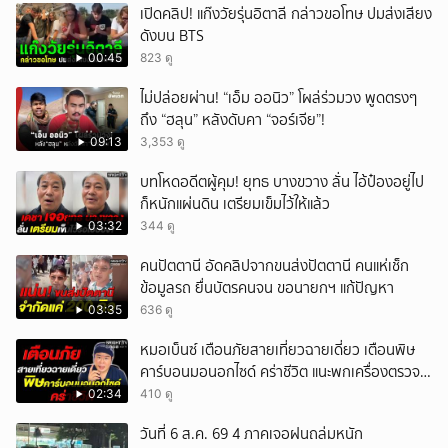
เปิดคลิป! แก๊งวัยรุ่นอิตาลี กล่าวขอโทษ ปมส่งเสียง
ดังบน BTS
00:45
823 ดู
ไม่ปล่อยผ่าน! “เอ็ม ออนิว” โผล่ร่วมวง พูดตรงๆ
ถึง “ฮลุน” หลังดับคา “จอร์เจีย”!
09:13
3,353 ดู
บทโหดอดีตผู้คุม! ยุทธ บางขวาง ลั่น ไอ้ป๋องอยู่ไป
ก็หนักแผ่นดิน เตรียมเข็มไว้ให้แล้ว
03:32
344 ดู
คนปัตตานี อัดคลิปจากขนส่งปัตตานี คนแห่เช็ก
ข้อมูลรถ ยื่นบัตรคนจน ขอนายกฯ แก้ปัญหา
03:35
636 ดู
หมอเบ็นซ์ เตือนภัยสายเที่ยวฉายเดี่ยว เตือนพิษ
คาร์บอนมอนอกไซด์ คร่าชีวิต แนะพกเครื่องตรวจ
วัดติดตัว
02:34
410 ดู
วันที่ 6 ส.ค. 69 4 ภาคเจอฝนถล่มหนัก