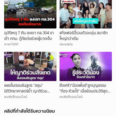
อุบัติเหตุ 7 คัน ลงเขา ทล.304 ขา
แก๊งเฟอร์บี้รวมตัวอบอุ่น สมาชิก
เข้า กทม. กู้ภัยเร่งช่วยผู้บาดเจ็บ
ใหญ่กว่าเดิม
สวพ.FM91
daradaily
เผยขั้นตอนชันสูตร “ฮลุน”
ยิ่งเศร้า"น้องพั้นซ์"ลูกบุญธรรม
นิติวิทยาศาสตร์ย้ำ ญาติร่วม
"ก้อง ห้วยไร่" เมื่อย้อนประวัติสุดน่า
สังเกตการณ์ได้จนเสร็จสิ้น
สงสาร
คมชัดลึกออนไลน์
คมชัดลึกออนไลน์
คลิปที่กำลังได้รับความนิยม