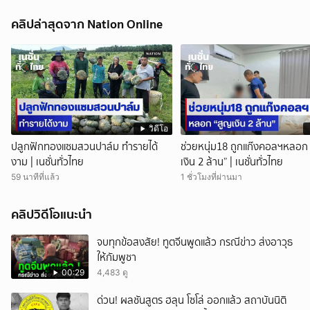
คลิปล่าสุดจาก Nation Online
วิดีโอ
ปลูกฟักทองแซมสวนปาล์ม ทำรายได้
ช่วยหนุ่ม18 ถูกแก๊งคอลฯหลอก
งาม | เนชั่นทั่วไทย
เงิน 2 ล้าน” | เนชั่นทั่วไทย
59 นาทีที่แล้ว
1 ชั่วโมงที่ผ่านมา
คลิปวิดีโอแนะนำ
จบทุกข้อสงสัย! ทูตจีนพูดแล้ว กรณีข่าว ส่งอาวุธ
ให้กัมพูชา
00:29
4,483 ดู
ด่วน! ผลชันสูตร ฮลุน โซโล่ ออกแล้ว สถาบันนิติ