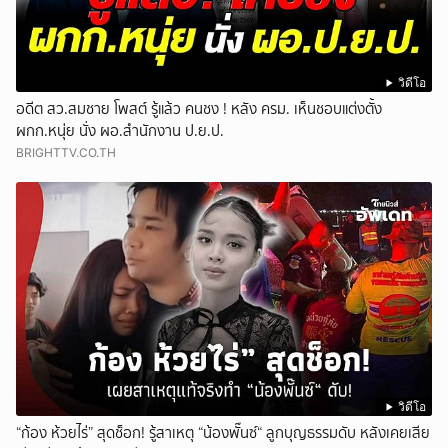
วิดีโอ
อดีต สว.สมชาย โพสต์ รู้แล้ว คนชง ! หลัง ครม. เห็นชอบแต่งตั้ง
ผกก.หนุ่ย นั่ง ผอ.สำนักงาน ป.ย.ป.
BRIGHTTV.CO.TH
วิดีโอ
“ก้อง ห้วยไร่” สุดช็อก! รู้สาเหตุ “น้องพั๊นซ์“ ลูกบุญธรรมดับ หลังเคยเสีย