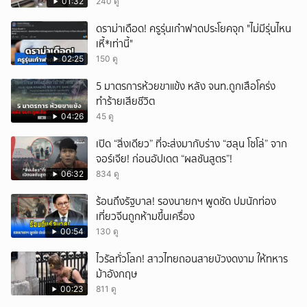
เสียหายกว่า 129 ล้านบาท
01:32
240 ดู
ดราม่าเดือด! ครูรุ่นเก๋าฟาดประโยคจุก "ไม่มีรุ่นไหน
เหี้*เท่านี้"
02:25
150 ดู
5 มาตรการห้วยขาแข้ง หลัง จนท.ถูกเสือโคร่ง
ทำร้ายเสียชีวิต
04:26
45 ดู
เปิด “สิ่งเดียว” ที่จะส่งมากับร่าง “ฮลุน โซโล่” จาก
จอร์เจีย! ก่อนอัปเดต “ผลชันสูตร”!
06:32
834 ดู
ร้อนถึงรัฐบาล! รองนายกฯ พูดชัด ปมนักท่อง
เที่ยวจีนถูกห้ามขึ้นเครื่อง
00:54
130 ดู
ไวรัลทั่วโลก! สาวไทยถอนสายบัวงดงาม ให้ทหาร
ม้าอังกฤษ
00:23
811 ดู