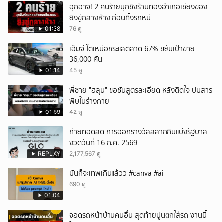
อุกอาจ! 2 คนร้ายบุกชิงร้านทองอำเภอเชียงของ
ยิงขู่กลางห้าง ก่อนทิ้งรถหนี
01:38
76 ดู
เอ็มจี โตเหนือกระแสตลาด 67% ขยับเป้าขาย
36,000 คัน
01:14
45 ดู
พี่ชาย "ฮลุน" ขอชันสูตรละเอียด หลังติดใจ ปมสาร
พิษในร่างกาย
01:59
42 ดู
ถ่ายทอดสด การออกรางวัลสลากกินแบ่งรัฐบาล
งวดวันที่ 16 ก.ค. 2569
REPLAY
2,177,567 ดู
มันก็จะเทพเกินแล้วว #canva #ai
690 ดู
01:04
จอดรถหน้าบ้านคนอื่น สุดท้ายปูนตกใส่รถ งานนี้