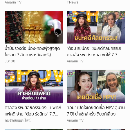
Amarin TV
TNews
น้ำมันร่วงต่อเนื่อง-ทองพุ่งสูงสุด
“ต้อม รชนีกร” ชนะคดีศัลยกรรม!
ในรอบ 7 สัปดาห์ หวังสหรัฐ-
ศาลสั่ง รพ.ดัง-หมอ ชดใช้ 7.7
อิหร่านยุติสงคราม
ล้าน
JS100
Amarin TV
ศาลสั่ง รพ.ศัลยกรรมดัง - เเพทย์
“เอมี่” เปิดใจเคยติดเชื้อ HPV สู้นาน
เเพ้คดี จ่าย "ต้อม รัชนีกร" 7.7
7 ปี! ย้ำเซ็กส์ครั้งเดียวก็เสี่ยง
ล้าน
คมชัดลึกออนไลน์
Amarin TV