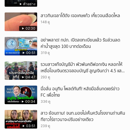
ตัวอย่าง
สาวกินเจลาโต้ดัง เจอเศษแก้ว เคี้ยวจนเลือดไหล
148 ดู
02:30
อย่าพลาด! กปภ. เปิดลงทะเบียนแล้ว รับส่วนลด
ค่าน้ำสูงสุด 100 บาทต่อเดือน
00:51
319 ดู
รวบสาวแก๊งบัญชีม้า พัวพันคดีฟอกเงิน หลอกให้
เหยื่อโอนเงินตรวจสอบบัญชี สูญเงินกว่า 4.5 แสน
บาท
04:47
293 ดู
มื่อลั่น อนุทิน โพสต์ทันที! หลังมือลั่นกดแชร์ข่าว
FC เพื่อไทย
00:34
336 ดู
สาว ย้อนถาม! จนท.มองไม่เห็นควันโรงงานถ่านหิน
ทีชาวไร่ชาวนาจะปรับอย่างเดียว
03:51
239 ดู