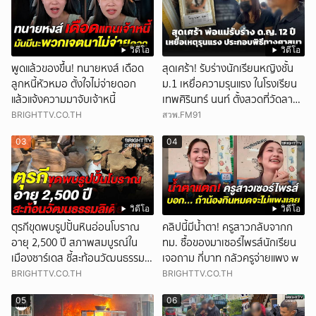
วิดีโอ
วิดีโอ
พูดแล้วของขึ้น! ทนายหงส์ เดือด
สุดเศร้า! รับร่างนักเรียนหญิงชั้น
ลูกหนี้หัวหมอ ตั้งใจไม่จ่ายดอก
ม.1 เหยื่อความรุนแรง ในโรงเรียน
แล้วแจ้งความมาจับเจ้าหนี้
เทพศิรินทร์ นนท์ ตั้งสวดที่วัดลาด
ปลาดุก
BRIGHTTV.CO.TH
สวพ.FM91
03
04
วิดีโอ
วิดีโอ
ตุรกีขุดพบรูปปั้นหินอ่อนโบราณ
คลิปนี้มีน้ำตา! ครูสาวกลับจากก
อายุ 2,500 ปี สภาพสมบูรณ์ใน
ทม. ซื้อของมาเซอร์ไพรส์นักเรียน
เมืองซาร์เดส ชี้สะท้อนวัฒนธรรมลิ
เจอถาม กี่บาท กลัวครูจ่ายแพง w
เดีย
BRIGHTTV.CO.TH
BRIGHTTV.CO.TH
05
06