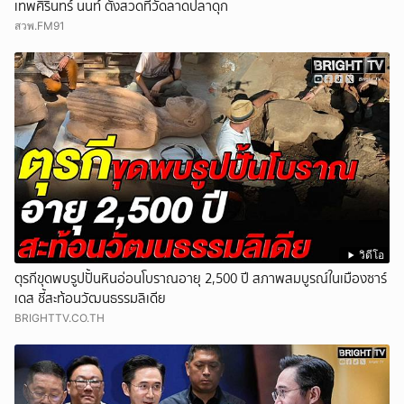
เทพศิรินทร์ นนท์ ตั้งสวดที่วัดลาดปลาดุก
สวพ.FM91
วิดีโอ
ตุรกีขุดพบรูปปั้นหินอ่อนโบราณอายุ 2,500 ปี สภาพสมบูรณ์ในเมืองซาร์
เดส ชี้สะท้อนวัฒนธรรมลิเดีย
BRIGHTTV.CO.TH