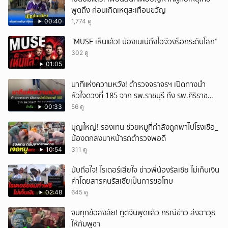
พูดถึง ก่อนเกิดเหตุสะเทือนขวัญ
00:40
1,774 ดู
“MUSE เห็นแล้ว! น้องเนเน่ถึงไอจีวงร็อกระดับโลก”
302 ดู
01:05
นาทีแห่งความหวัง! ตำรวจจราจรฯ เปิดทางนำ
หัวใจดวงที่ 185 จาก รพ.ราชบุรี ถึง รพ.ศิริราช
สำเร็จใน 48 นาที
00:33
56 ดู
บุญใหญ่! รองเทน ช่วยหมูที่กำลังถูกพาไปโรงเชือ_
น้องตกลงมาหน้ารถตำรวจพอดี
10:54
311 ดู
นับถือใจ! ไรเดอร์เสียใจ ข่าวพี่น้องรัสเซีย ไม่เก็บเงิน
ค่าโดยสารคนรัสเซียเป็นการขอโทษ
02:48
645 ดู
จบทุกข้อสงสัย! ทูตจีนพูดแล้ว กรณีข่าว ส่งอาวุธ
ให้กัมพูชา