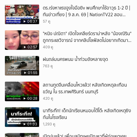
หัวเราะ
ตร.เร่งหาแรงจูงใจมือยิv พบศึกษาใช้อาวุธ 1-2 ปี |
ทันข่าวเที่ยง | 9 ส.ค. 69 | NationTV22 สอบ
พยานแล้ว 17 ปาก เร่งตรวจมือถือและหลักฐานที่
06:37
57 ดู
เกิดเหตุ พบปัจจัยหลายด้าน ทั้งครอบครัว โรงเรียน
"หนิง ปณิตา" เปิดใจเคลียร์ดราม่าหลัง "น้องณิริน"
เพื่อน และสื่อโซเ
ถูกกระแสวิจารณ์ จากคลิปไลฟ์สดไม่อยากเกิดมา
หน้าเหมือนพ่อ
02:57
409 ดู
ฝนถล่มนครพนม น้ำท่วมขังหลายจุด
763 ดู
01:55
สถานทูตจีนเคลื่อนไหวแล้ว! หลังเกิดเหตุสะเทือน
ขวัญ ใน รร.เทพศิรินทร์ นนทบุรี
00:28
420 ดู
นาทีระทึก! เด็กนักเรียนหมอบใต้โต๊ะ หลังเกิดเหตุยิง
กันในโรงเรียน
01:33
1,293 ดู
เปิดปมแล้ว! เพื่อนสนิทเผยปัญหาที่ผู้ก่อเหตุเคย