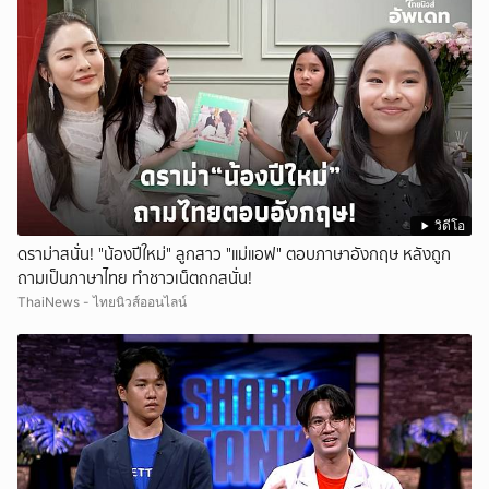
วิดีโอ
ดราม่าสนั่น! "น้องปีใหม่" ลูกสาว "แม่แอฟ" ตอบภาษาอังกฤษ หลังถูก
ถามเป็นภาษาไทย ทำชาวเน็ตถกสนั่น!
ThaiNews - ไทยนิวส์ออนไลน์