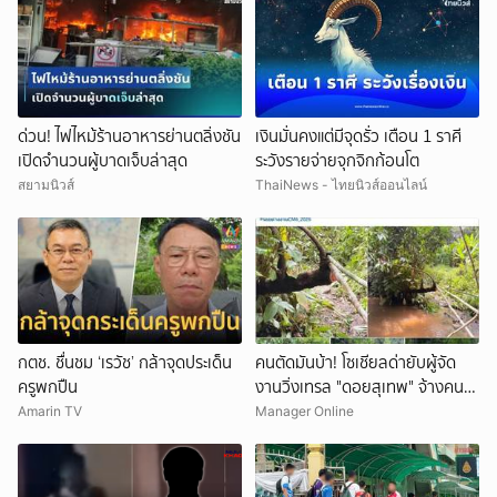
ด่วน! ไฟไหม้ร้านอาหารย่านตลิ่งชัน
เงินมั่นคงแต่มีจุดรั่ว เตือน 1 ราศี
เปิดจำนวนผู้บาดเจ็บล่าสุด
ระวังรายจ่ายจุกจิกก้อนโต
สยามนิวส์
ThaiNews - ไทยนิวส์ออนไลน์
กตช. ชื่นชม ‘เรวัช’ กล้าจุดประเด็น
คนตัดมันบ้า! โซเชียลด่ายับผู้จัด
ครูพกปืน
งานวิ่งเทรล "ดอยสุเทพ" จ้างคน
ตัดต้นไม้ปรับเส้นทางในเขตอุทยา
Amarin TV
Manager Online
นฯ อ้างเข้าใจผิด