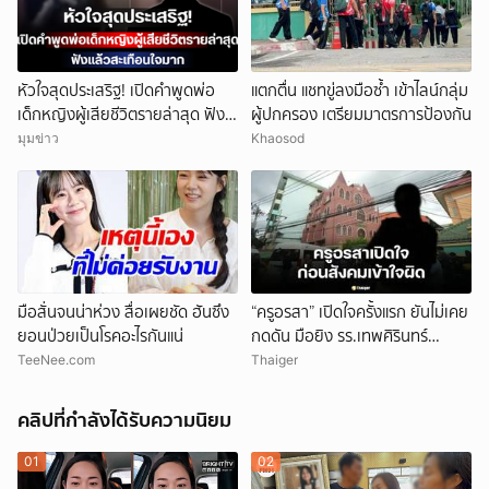
หัวใจสุดประเสริฐ! เปิดคำพูดพ่อ
แตกตื่น แชทขู่ลงมือซ้ำ เข้าไลน์กลุ่ม
เด็กหญิงผู้เสียชีวิตรายล่าสุด ฟัง
ผู้ปกครอง เตรียมมาตรการป้องกัน
แล้วสะเทือนใจมาก
มุมข่าว
Khaosod
มือสั่นจนน่าห่วง สื่อเผยชัด ฮันซึง
“ครูอรสา” เปิดใจครั้งแรก ยันไม่เคย
ยอนป่วยเป็นโรคอะไรกันแน่
กดดัน มือยิง รร.เทพศิรินทร์
นนทบุรี
TeeNee.com
Thaiger
คลิปที่กำลังได้รับความนิยม
01
02