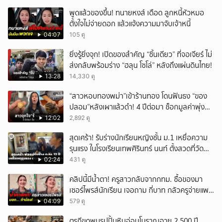
พูดแล้วของขึ้น! ทนายหงส์ เดือด ลูกหนี้หัวหมอ
ตั้งใจไม่จ่ายดอก แล้วแจ้งความมาจับเจ้าหนี้
04:07
105 ดู
ยิ่งรู้ยิ่งจุก! เปิดของสำคัญ “ชิ้นเดียว” ที่จอเจียร์ ไม่
ส่งกลับพร้อมร่าง “ฮลุน โซโล่” หลังถึงแผ่นดินไทย!
13:28
14,330 ดู
“สาวหอบทองพม่า”เข้าร้านทอง โดนฟันธง “ของ
ปลอม”หลังเผาแล้วดำ! 4 ปีต่อมา ช็อกมูลค่าพุ่ง
มหาศาล!
12:02
2,892 ดู
สุดเศร้า! รับร่างนักเรียนหญิงชั้น ม.1 เหยื่อความ
รุนแรง ในโรงเรียนเทพศิรินทร์ นนท์ ตั้งสวดที่วัด
ลาดปลาดุก
02:24
431 ดู
คลิปนี้มีน้ำตา! ครูสาวกลับจากกทม. ซื้อของมา
เซอร์ไพรส์นักเรียน เจอถาม กี่บาท กลัวครูจ่ายแพง
w
04:09
579 ดู
ตุรกีขุดพบรูปปั้นหินอ่อนโบราณอายุ 2,500 ปี