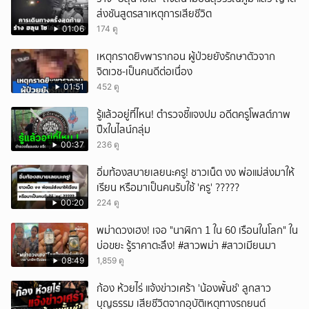
ส่งชันสูตรสาเหตุการเสียชีวิต
01:06
174 ดู
เหตุกราดยิvพารากอน ผู้ป่วยยังรักษาตัวจาก
จิตเวช-เป็นคนดีต่อเนื่อง
01:51
452 ดู
รู้แล้วอยู่ที่ไหน! ตำรวจชี้แจงปม อดีตครูโพสต์ภาพ
ปืxในไลน์กลุ่ม
00:37
236 ดู
อิ่มท้องสบายเลยนะครู! ชาวเน็ต งง พ่อแม่ส่งมาให้
เรียน หรือมาเป็นคนรับใช้ 'ครู' ?????
00:20
224 ดู
พม่าดวงเฮง! เจอ "นาฬิกา 1 ใน 60 เรือนในโลก" ใน
บ่อขยะ รู้ราคาตะลึง! #สาวพม่า #สาวเมียนมา
08:49
1,859 ดู
ก้อง ห้วยไร่ แจ้งข่าวเศร้า 'น้องพั้นช์' ลูกสาว
บุญธรรม เสียชีวิตจากอุบัติเหตุทางรถยนต์