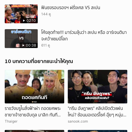
ฟันธงรอบรองฯ ฝรั่งเศส VS สเปน
144 ดู
02:10
โค้งสุดท้าย!!! มาร่วมลุ้นว่า สเปน หรือ อาร์เจนตินา
จะคว้าแชมป์โลก
00:38
611 ดู
10 บทความที่อยากแนะนำให้คุณ
ราชวังบรูไนสั่งฟ้าผ่า ถอดยศพระ
"กรีน อัษฎาพร" คลิปเปิดตัวแฟน
ชายาเจ้าชายอับดุล มาลิก ทันที
ใหม่? ซ้อนมอเตอร์ไซค์ อุ๊ยๆ หนุ่ม
อ้างพฤติกรรมกระทบพระเกียรติ
หน้าคุ้นๆ
Thaiger
sanook.com
ราชวงศ์