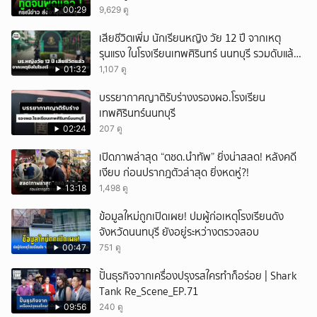
00:29
9,629 ดู
เสียชีวิตเพิ่ม นักเรียนหญิง วัย 12 ปี จากเหตุ
รุนแรง ในโรงเรียนเทพศิรินทร์ นนทบุรี รวมดับแล้ว
9 ราย
01:32
1,107 ดู
บรรยากาศญาติรับร่างงรองผอ.โรงเรียน
เทพศิรินทร์นนทบุรี
02:24
207 ดู
เปิดภาพล่าสุด “ตชด.นำทัพ” ยิ่งน่าสลด! หลังคดี
เงียบ ก่อนปรากฎตัวล่าสุด ยิ่งหดหู่?!
13:18
1,498 ดู
ข้อมูลใหม่ถูกเปิดเผย! ปมผู้ก่อเหตุโรงเรียนดัง
จังหวัดนนทบุรี ยังอยู่ระหว่างตรวจสอบ
00:47
751 ดู
ปั้นธุรกิจจากเครื่องปรุงรสใครทำก็อร่อย | Shark
Tank Re_Scene_EP.71
09:56
240 ดู