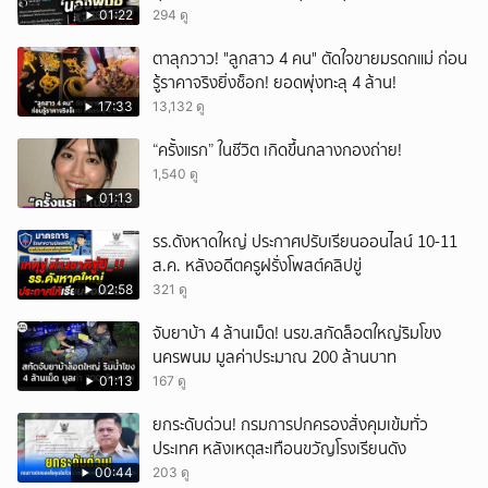
01:22
294 ดู
ตาลุกวาว! "ลูกสาว 4 คน" ตัดใจขายมรดกแม่ ก่อน
รู้ราคาจริงยิ่งช็อก! ยอดพุ่งทะลุ 4 ล้าน!
17:33
13,132 ดู
“ครั้งแรก” ในชีวิต เกิดขึ้นกลางกองถ่าย!
1,540 ดู
01:13
รร.ดังหาดใหญ่ ประกาศปรับเรียนออนไลน์ 10-11
ส.ค. หลังอดีตครูฝรั่งโพสต์คลิปขู่
02:58
321 ดู
จับยาบ้า 4 ล้านเม็ด! นรข.สกัดล็อตใหญ่ริมโขง
นครพนม มูลค่าประมาณ 200 ล้านบาท
01:13
167 ดู
ยกระดับด่วน! กรมการปกครองสั่งคุมเข้มทั่ว
ประเทศ หลังเหตุสะเทือนขวัญโรงเรียนดัง
00:44
203 ดู