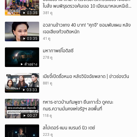
ใบสั่ง พบพิรุธตรวจค้นเจอ 10 เมียนมาหลบหนีเข้า
เมือง
03:35
381 ดู
อวสานข้าวแกง 40 บาท! "ศุภจี" ยอมพับแผน หลัง
เจอเสียงท้วงติงหนัก
03:35
41 ดู
มหากาพย์โอดิสซี
278 ดู
ตัวอย่าง
เมียจี้เปิดชื่อหมอ หลังวินิจฉัยพลาด | ข่าวช่องวัน
881 ดู
03:33
ทหาร-ชาวบ้านกัมพูชา ยืนเกาะรั้ว ดูคณะ
กมธ.ความมั่นคงแห่งรัฐฯ ลงพื้นที่
00:27
118 ดู
สไปเดอร์-แมน แบรนด์ นิว เดย์
223 ดู