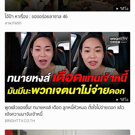
วิดีโอ
โอ้ป้า หาเรื่อง : ของอร่อยลาซาล 46
สวพ.FM91
วิดีโอ
พูดแล้วของขึ้น! ทนายหงส์ เดือด ลูกหนี้หัวหมอ ตั้งใจไม่จ่ายดอก แล้ว
แจ้งความมาจับเจ้าหนี้
BRIGHTTV.CO.TH