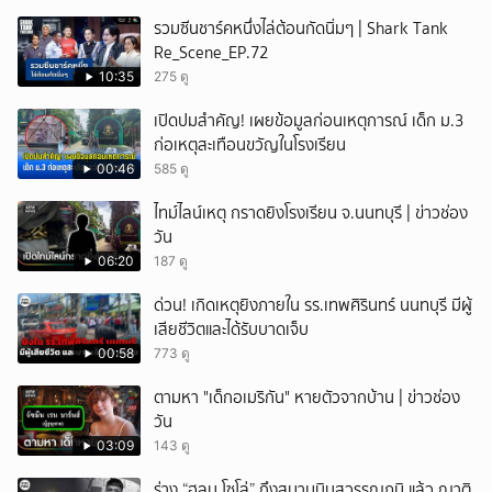
รวมซีนชาร์คหนึ่งไล่ต้อนกัดนิ่มๆ | Shark Tank
Re_Scene_EP.72
10:35
275 ดู
เปิดปมสำคัญ! เผยข้อมูลก่อนเหตุการณ์ เด็ก ม.3
ก่อเหตุสะเทือนขวัญในโรงเรียน
00:46
585 ดู
ไทม์ไลน์เหตุ กราดยิงโรงเรียน จ.นนทบุรี | ข่าวช่อง
วัน
06:20
187 ดู
ด่วน! เกิดเหตุยิงภายใน รร.เทพศิรินทร์ นนทบุรี มีผู้
เสียชีวิตและได้รับบาดเจ็บ
00:58
773 ดู
ตามหา "เด็กอเมริกัน" หายตัวจากบ้าน | ข่าวช่อง
วัน
03:09
143 ดู
ร่าง “ฮลุน โซโล่” ถึงสนามบินสุวรรณภูมิ แล้ว ญาติ