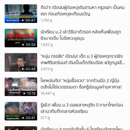
ถึงว่า! เปิดปมผู้ก่อเหตุเดินตามหา ครูอรสา เป็นคน
แรก ก่อนเกิดเหตุสะเทือนขวัญ
00:47
1,762 ดู
นักเรียน ม.2 เล่าวิธีเอาตัวรอด หลังเห็นเพื่อนถูก
ยิxบาดเจ็บ ในจังหวะชุลมุน
00:59
1,630 ดู
"หนุ่ม กรรชัย" เปิดปม! เด็ก ม.3 ผู้ก่อเหตุกราดยิง
เทพศิรินทร์นนท์ เดิมเป็นเด็กเรียบร้อย แต่ถูกบูลลี่
หนัก คาดแรงกดดันสะสมกลายเป็นแรงแค้น จนก่อ
00:46
2,672 ดู
เหตุสลด
โชคหล่นทับ! “หนุ่มซื้อลวด” จากร้านมือ 2 ญี่ปุ่น
ตะลึงไม่ใช่ลวดธรรมดา ช็อครู้ซ่อนมูลค่ามหาศาล!
15:18
16,487 ดู
รู้แล้ว! เพื่อน ม.3 เฉลยสาเหตุติด 0 ภาษาไทยก่อน
เล่านาทีระทึกกลางห้องเรียน
00:41
577 ดู
นักเรียน ม.4 กอดกันดิ่งชั้น 6 โรงเรียนดังสายไหม