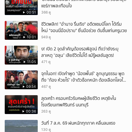
แชร์ภาพสะเทือนใจ
ยกเลิก
00:51
366 ดู
ชีวิตพลิก! "อำนาจ รื่นเริง" อดีตแชมป์โลก ได้เริ่ม
ใหม่ "จอนนี่มือปราบ" ยื่นมือช่วย ดันขึ้นแท่นครูมวย
10:01
949 ดู
ึ้ง! เปิด 2 จุดสำคัญต้องรอพิสูจน์ ถึงว่ายังระบุ
สาเหตุ “ฮลุน” เสียชีวิตไม่ได้ แม้รู้ผลชันสูตร!
11:05
471 ดู
จุกในอก! เปิดคำพูด “น้องพั๊นซ์” ลูกบุญธรรม พูด
ถึง “ก้อง ห้วยไร่” เจ้าตัวช็อกหนัก ต้องเลือกโลงให้
ลูก!
09:54
467 ดู
สุดเศร้า ครอบครัวรับศwผู้เสียชีวิต เหตุยิvใน
โรงเรียนเทพศิรินทร์ นนทบุรี
00:36
263 ดู
วันที่ 7 ส.ค. 69 ฝนหนักทุกภาค คลื่นลมแรง
130 ดู