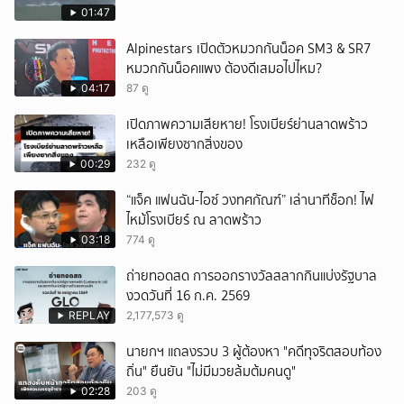
01:47
Alpinestars เปิดตัวหมวกกันน็อค SM3 & SR7
หมวกกันน็อคแพง ต้องดีเสมอไปไหม?
04:17
87 ดู
เปิดภาพความเสียหาย! โรงเบียร์ย่านลาดพร้าว
เหลือเพียงซากสิ่งของ
00:29
232 ดู
“แจ็ค แฟนฉัน-ไอซ์ วงทศกัณฑ์” เล่านาทีช็อก! ไฟ
ไหม้โรงเบียร์ ณ ลาดพร้าว
03:18
774 ดู
ถ่ายทอดสด การออกรางวัลสลากกินแบ่งรัฐบาล
งวดวันที่ 16 ก.ค. 2569
REPLAY
2,177,573 ดู
นายกฯ แถลงรวบ 3 ผู้ต้องหา "คดีทุจริตสอบท้อง
ถิ่น" ยืนยัน "ไม่มีมวยล้มต้มคนดู"
02:28
203 ดู