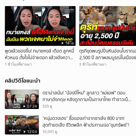
วิดีโอ
พูดแล้วของขึ้น! ทนายหงส์ เดือด ลูกหนี้
ตุรกีขุดพบรูปปั้นหินอ่อนโบราณ
หัวหมอ ตั้งใจไม่จ่ายดอก แล้วแจ้งความ
2,500 ปี สภาพสมบูรณ์ในเมืองซ
มาจับเจ้าหนี้
ชี้สะท้อนวัฒนธรรมลิเดีย
1 ชั่วโมงที่ผ่านมา
2 ชั่วโมงที่ผ่านมา
คลิปวิดีโอแนะนำ
ดราม่าสนั่น! "น้องปีใหม่" ลูกสาว "แม่แอฟ" ตอบ
ภาษาอังกฤษ หลังถูกถามเป็นภาษาไทย ทำชาวเน็ต
ถกสนั่น!
07:24
525 ดู
“หนุ่มดวงเฮง” ซื้อของเก่าจากซาเล้ง 800 บาท!
สุดท้ายตะลึง ชีวิตพลิก ฟ้าประทานเจอ“ขุมทรัพย์”!
12:04
10,051 ดู