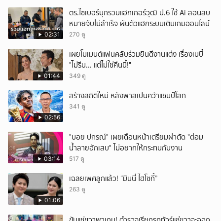
ตร.ไซเบอร์บุกรวบแฮกเกอร์วุฒิ ป.6 ใช้ Ai สอนลบ
หมายจับไม่สำเร็จ ผันตัวแฮกระบบเติมเกมออนไลน์
02:31
270 ดู
เผยโมเมนต์แฟนคลับร่วมยินดีงานแต่ง เรื่องเบบี๋
"ไม่รีบ... แต่ไม่ใช่คืนนี้!"
01:44
349 ดู
สร้างสถิติใหม่ หลังพาสเปนคว้าแชมป์โลก
341 ดู
02:56
"บอย ปกรณ์" เผยเดือนหน้าเตรียมผ่าตัด "ต่อม
น้ำลายอักเสบ" ไม่อยากให้กระทบกับงาน
03:14
517 ดู
เฉลยเพศลูกแล้ว! “มินนี่ ไฮโซกี้”
263 ดู
01:06
ขับแช่ขวาพาเกม! ตำรวจเรียกรถทัวร์แช่ขวาจะออก