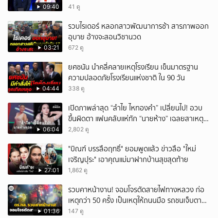
09:40
41 ดู
รวบไรเดอร์ หลอกสาวพัฒนาการช้า สารภาพออก
อุบาย อ้างจะสอนวิชานวด
03:21
672 ดู
ยศชนัน นำคลี่คลายเหตุโรงเรียน เข็นมาตรฐาน
ความปลอดภัยโรงเรียนแห่งชาติ ใน 90 วัน
04:44
338 ดู
เปิดภาพล่าสุด “ลำไย ไหทองคำ” เปลี่ยนไป! อวบ
ขึ้นผิดตา แฟนคลับแห่ทัก “นายห้าง” เฉลยสาเหตุ
ชัด!
06:04
2,802 ดู
"บิณฑ์ บรรลือฤทธิ์" ยอมพูดแล้ว ข่าวลือ "ใหม่
เจริญปุระ" เอาคุณแม่มาฝากบ้านสุขสุดท้าย
27:01
1,862 ดู
รวบคาหน้างาน! จอมโจรตัดสายไฟทางหลวง ก่อ
เหตุกว่า 50 ครั้ง เป็นเหตุให้ถนนมือ รถชนเจ็บตาย
หลายสิบราย เสียหายราว 10 ล้าน
01:36
147 ดู