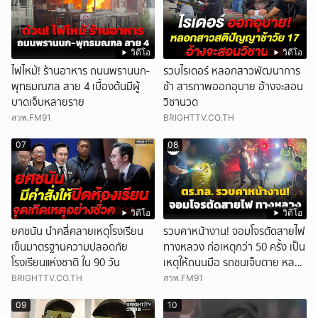
วิดีโอ
วิดีโอ
ไฟไหม้! ร้านอาหาร ถนนพรานนก-
รวบไรเดอร์ หลอกสาวพัฒนาการ
พุทธมณฑล สาย 4 เบื้องต้นมีผู้
ช้า สารภาพออกอุบาย อ้างจะสอน
บาดเจ็บหลายราย
วิชานวด
สวพ.FM91
BRIGHTTV.CO.TH
07
08
วิดีโอ
วิดีโอ
ยศชนัน นำคลี่คลายเหตุโรงเรียน
รวบคาหน้างาน! จอมโจรตัดสายไฟ
เข็นมาตรฐานความปลอดภัย
ทางหลวง ก่อเหตุกว่า 50 ครั้ง เป็น
โรงเรียนแห่งชาติ ใน 90 วัน
เหตุให้ถนนมือ รถชนเจ็บตาย หลาย
สิบราย เสียหายราว 10 ล้าน
BRIGHTTV.CO.TH
สวพ.FM91
09
10