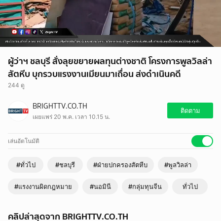
ผู้ว่าฯ ชลบุรี สั่งลุยขยายผลทุนต่างชาติ โครงการพูลวิลล่า
สัตหีบ บุกรวบแรงงานเมียนมาเถื่อน ส่งดำเนินคดี
244 ดู
BRIGHTTV.CO.TH
ติดตาม
เผยแพร่ 20 พ.ค. เวลา 10.15 น.
เล่นอัตโนมัติ
#ทั่วไป
#ชลบุรี
#ฝ่ายปกครองสัตหีบ
#พูลวิลล่า
#แรงงานผิดกฎหมาย
#นอมินี
#กลุ่มทุนจีน
ทั่วไป
คลิปล่าสุดจาก BRIGHTTV.CO.TH