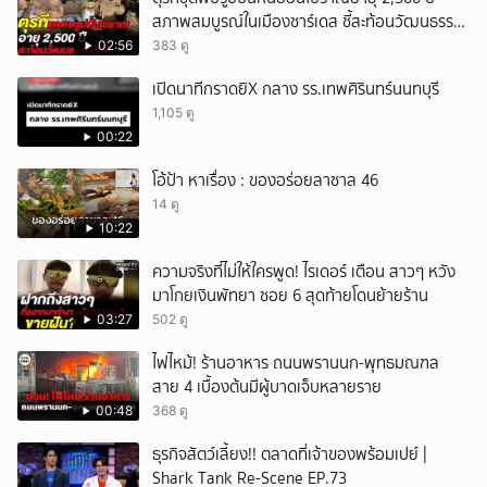
สภาพสมบูรณ์ในเมืองซาร์เดส ชี้สะท้อนวัฒนธรรม
ลิเดีย
02:56
383 ดู
เปิดนาทีกราดยิX กลาง รร.เทพศิรินทร์นนทบุรี
1,105 ดู
00:22
โอ้ป้า หาเรื่อง : ของอร่อยลาซาล 46
14 ดู
10:22
ความจริงที่ไม่ให้ใครพูด! ไรเดอร์ เตือน สาวๆ หวัง
มาโกยเงินพัทยา ซอย 6 สุดท้ายโดนย้ายร้าน
03:27
502 ดู
ไฟไหม้! ร้านอาหาร ถนนพรานนก-พุทธมณฑล
สาย 4 เบื้องต้นมีผู้บาดเจ็บหลายราย
00:48
368 ดู
ธุรกิจสัตว์เลี้ยง!! ตลาดที่เจ้าของพร้อมเปย์ |
Shark Tank Re-Scene EP.73