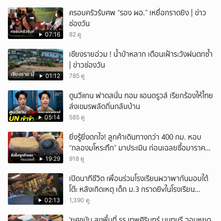
ครอบครัวรับศพ “รอง ผอ.” เหยื่อกราดยิง | ข่าว
ช่องวัน
07:16
82 ดู
เชียงรายอ่วม ! น้ำป่าหลาก เตือนเฝ้าระวังฝนตกซ้ำ
| ข่าวช่องวัน
01:12
785 ดู
ตูนวีแกน ฟาดสนั่น ทอม แอนดรูวส์ เรียกร้องให้ไทย
ส่งเขมรพลัดถิ่นกลับบ้าน
05:14
585 ดู
ยิ่งรู้ยิ่งตกใจ! ลูกค้าเดินทางกว่า 400 กม. หอบ
“กลองมโหระทึก” มาประเมิน ก่อนเฉลยซื้อมาราคา
เท่าไหร่?
19:29
918 ดู
เปิดนาทีชีวิต เพื่อนร่วมโรงเรียนผวาพากันมอบใต้
โต๊ะ หลังเกิดเหตุ เด็ก ม.3 กราดยิvในโรงเรียน
เทพศิรินทร์นนท์ แบบไม่เลือกหน้า เสียงปืนดังสนั่น
02:13
1,390 ดู
หวั่นไหว
'ยศชนัน ลงพื้นที่ รร.เทพศิรินทร์ นนทบุรี วอนหยุด