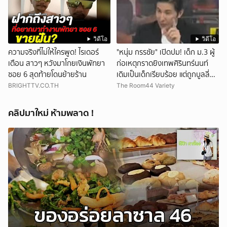
วิดีโอ
วิดีโอ
ความจริงที่ไม่ให้ใครพูด! ไรเดอร์
"หนุ่ม กรรชัย" เปิดปม! เด็ก ม.3 ผู้
เตือน สาวๆ หวังมาโกยเงินพัทยา
ก่อเหตุกราดยิงเทพศิรินทร์นนท์
ซอย 6 สุดท้ายโดนย้ายร้าน
เดิมเป็นเด็กเรียบร้อย แต่ถูกบูลลี่
หนัก คาดแรงกดดันสะสมกลายเป็น
BRIGHTTV.CO.TH
The Room44 Variety
แรงแค้น จนก่อเหตุสลด
คลิปมาใหม่ ห้ามพลาด !