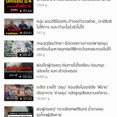
1,524 ดู
01:44
หนุ่ม สอนวิธีป้องกัน ถ้าเจอตำรวจยัดย_ เรามีสิทธิ
ไม่ให้การ จนท.ทำอะไรมั่วซั่วไม่ได้
09:41
357 ดู
กรมอุตุนิยมวิทยา อัปเดตสถานการณ์พายุหมุน
เขตร้อนในมหาสมุทรแปซิฟิกตะวันตกและทะเลจีนใต้
00:47
288 ดู
พ่อเด็กผู้ก่อเหตุ เดินทางไปโรงเรียน ก่อนทรุด
ปล่อยโฮ จนท.เข้าประครอง
00:33
6,885 ดู
ตะลึง! รายได้ “ฮลุน” ก่อนเสียในจอร์เจีย “พี่ชาย”
เปิดอาการ “ย่าฮลุน” หลังสูญเสียหลานอภิชาต
บุตร!
07:22
29,607 ดู
พ่อผู้ก่อเหตุ” กราดยิงเทพศิรินทร์ น้ำตาคลอ
ขอโทษผู้เสียหาย