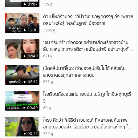
01:07
179 ดู
ตัวแม่โผล่ร่วมวง! “ลีน่าจัง” ขอพูดตรงๆ ถึง “พี่ชาย
ฮลุน” หลังรู้ “ผลชันสูตร” น้องชาย!
15:00
1,265 ดู
ั่"จิน จรินทร์" เดือดจัด! อย่ามาเสือxเรื่องชาวบ้าน
ลั่น ด่าหนู (กวาง รติชา) เหมือนด่าพี่ อย่ามายุ่งกับ
คนของผม จบ!!!
02:49
621 ดู
เปิดคลิปนาทีโหด! เจ้าของสุนัขรับไม่ได้ หลังเห็น
ลาบราดอร์ถูกลากกลางถนน
05:52
555 ดู
โรงเรียนดังขอนแก่น แจงปม ม.6 ถูกไถเงิน-ถูกบุxรี่
จี้
00:49
80 ดู
ใครจะคิดว่า "ศรีริต้า เจนเซ่น" ที่หลายคนคุ้นภาพ
ลักษณ์สวยสง่า เรียบร้อย จะมีมุมโบ๊ะบ๊ะและโก๊ะๆ ให้
ได้อมยิ้มเหมือนกัน งานนี้ทำเอาแฟนๆ ทั้งเอ็นดูทั้ง
00:25
779 ดู