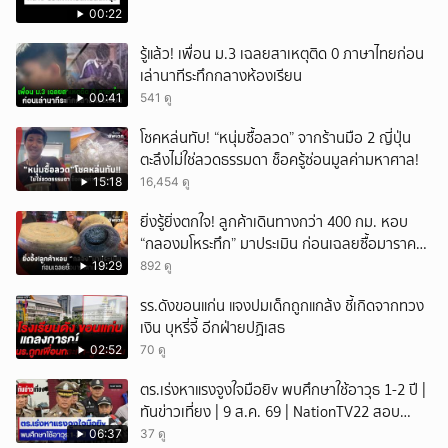
00:22
รู้แล้ว! เพื่อน ม.3 เฉลยสาเหตุติด 0 ภาษาไทยก่อน
เล่านาทีระทึกกลางห้องเรียน
00:41
541 ดู
โชคหล่นทับ! “หนุ่มซื้อลวด” จากร้านมือ 2 ญี่ปุ่น
ตะลึงไม่ใช่ลวดธรรมดา ช็อครู้ซ่อนมูลค่ามหาศาล!
15:18
16,454 ดู
ยิ่งรู้ยิ่งตกใจ! ลูกค้าเดินทางกว่า 400 กม. หอบ
“กลองมโหระทึก” มาประเมิน ก่อนเฉลยซื้อมาราคา
เท่าไหร่?
19:29
892 ดู
รร.ดังขอนแก่น แจงปมเด็กถูกแกล้ง ชี้เกิดจากทวง
เงิน บุหรี่จี้ อีกฝ่ายปฏิเสธ
02:52
70 ดู
ตร.เร่งหาแรงจูงใจมือยิv พบศึกษาใช้อาวุธ 1-2 ปี |
ทันข่าวเที่ยง | 9 ส.ค. 69 | NationTV22 สอบ
พยานแล้ว 17 ปาก เร่งตรวจมือถือและหลักฐานที่
06:37
37 ดู