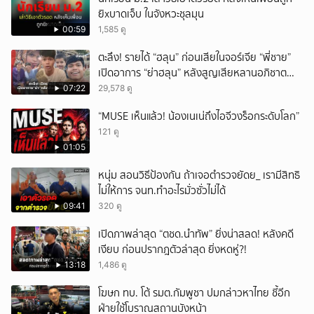
ยิxบาดเจ็บ ในจังหวะชุลมุน
00:59
1,585 ดู
ตะลึง! รายได้ “ฮลุน” ก่อนเสียในจอร์เจีย “พี่ชาย”
เปิดอาการ “ย่าฮลุน” หลังสูญเสียหลานอภิชาต
บุตร!
07:22
29,578 ดู
“MUSE เห็นแล้ว! น้องเนเน่ถึงไอจีวงร็อกระดับโลก”
121 ดู
01:05
หนุ่ม สอนวิธีป้องกัน ถ้าเจอตำรวจยัดย_ เรามีสิทธิ
ไม่ให้การ จนท.ทำอะไรมั่วซั่วไม่ได้
09:41
320 ดู
เปิดภาพล่าสุด “ตชด.นำทัพ” ยิ่งน่าสลด! หลังคดี
เงียบ ก่อนปรากฎตัวล่าสุด ยิ่งหดหู่?!
13:18
1,486 ดู
โฆษก ทบ. โต้ รมต.กัมพูชา ปมกล่าวหาไทย ชี้อีก
ฝ่ายใช้โบราณสถานบังหน้า