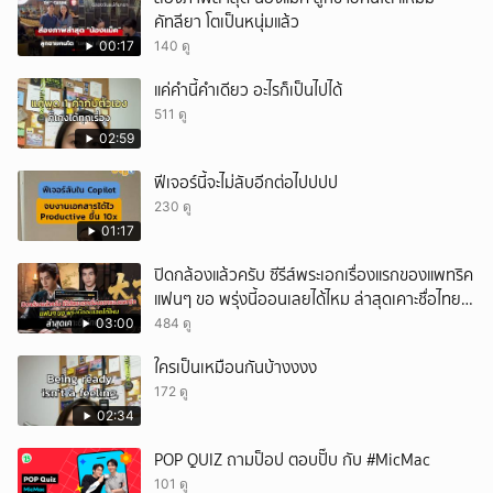
คัทลียา โตเป็นหนุ่มแล้ว
ยกเลิก
00:17
140 ดู
แค่คำนี้คำเดียว อะไรก็เป็นไปได้
511 ดู
02:59
ฟีเจอร์นี้จะไม่ลับอีกต่อไปปปป
230 ดู
01:17
ปิดกล้องแล้วครับ ซีรีส์พระเอกเรื่องแรกของแพทริค
แฟนๆ ขอ พรุ่งนี้ออนเลยได้ไหม ล่าสุดเคาะชื่อไทย
แล้ว
03:00
484 ดู
ใครเป็นเหมือนกันบ้างงงง
172 ดู
02:34
POP QUIZ ถามป็อป ตอบปั๊บ กับ #MicMac
101 ดู