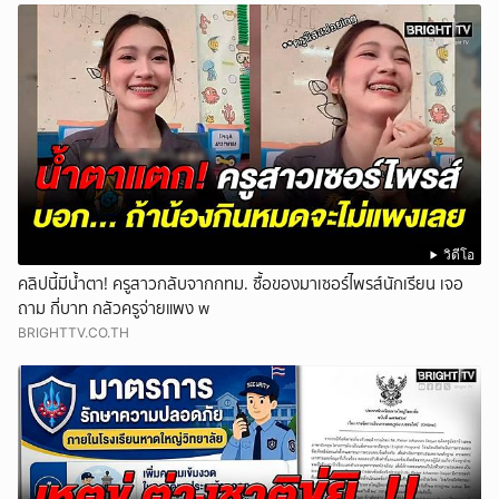
วิดีโอ
คลิปนี้มีน้ำตา! ครูสาวกลับจากกทม. ซื้อของมาเซอร์ไพรส์นักเรียน เจอ
ถาม กี่บาท กลัวครูจ่ายแพง w
BRIGHTTV.CO.TH