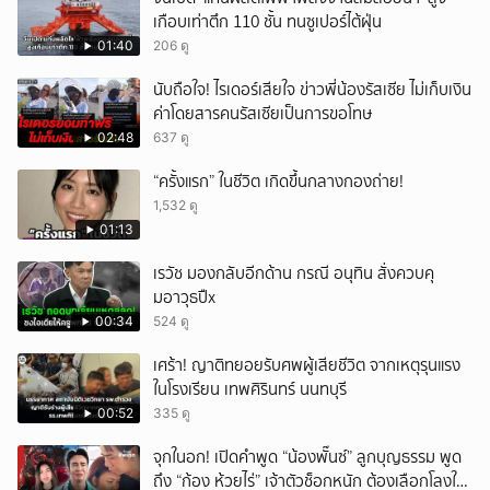
เกือบเท่าตึก 110 ชั้น ทนซูเปอร์ไต้ฝุ่น
01:40
206 ดู
นับถือใจ! ไรเดอร์เสียใจ ข่าวพี่น้องรัสเซีย ไม่เก็บเงิน
ค่าโดยสารคนรัสเซียเป็นการขอโทษ
02:48
637 ดู
“ครั้งแรก” ในชีวิต เกิดขึ้นกลางกองถ่าย!
1,532 ดู
01:13
เรวัช มองกลับอีกด้าน กรณี อนุทิน สั่งควบคุ
มอาวุธปืx
00:34
524 ดู
เศร้า! ญาติทยอยรับศพผู้เสียชีวิต จากเหตุรุนแรง
ในโรงเรียน เทพศิรินทร์ นนทบุรี
00:52
335 ดู
จุกในอก! เปิดคำพูด “น้องพั๊นซ์” ลูกบุญธรรม พูด
ถึง “ก้อง ห้วยไร่” เจ้าตัวช็อกหนัก ต้องเลือกโลงให้