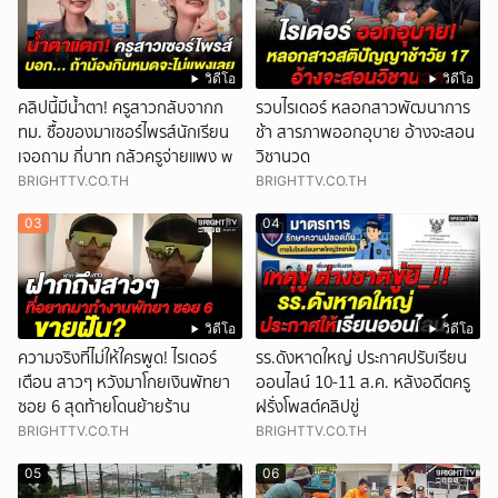
วิดีโอ
วิดีโอ
คลิปนี้มีน้ำตา! ครูสาวกลับจากก
รวบไรเดอร์ หลอกสาวพัฒนาการ
ทม. ซื้อของมาเซอร์ไพรส์นักเรียน
ช้า สารภาพออกอุบาย อ้างจะสอน
เจอถาม กี่บาท กลัวครูจ่ายแพง w
วิชานวด
BRIGHTTV.CO.TH
BRIGHTTV.CO.TH
03
04
วิดีโอ
วิดีโอ
ความจริงที่ไม่ให้ใครพูด! ไรเดอร์
รร.ดังหาดใหญ่ ประกาศปรับเรียน
เตือน สาวๆ หวังมาโกยเงินพัทยา
ออนไลน์ 10-11 ส.ค. หลังอดีตครู
ซอย 6 สุดท้ายโดนย้ายร้าน
ฝรั่งโพสต์คลิปขู่
BRIGHTTV.CO.TH
BRIGHTTV.CO.TH
05
06