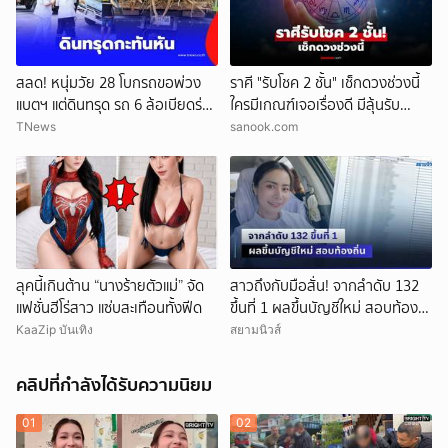
สลด! หนุ่มวัย 28 โบกรถขอพ่วง
ราศี "รับโชค 2 ชั้น" เช็กดวงช่วงนี้
แบตฯ แต่ดินทรุด รถ 6 ล้อเบียดร่าง
ใครมีเกณฑ์เจอเรื่องดี มีลุ้นรับ
ดับ
ความปัง
TNews
sanook.com
ลุคนี้เกินต้าน “นางร้ายตัวแม่” จัด
สาวถึงกับมือสั่น! จากลำดับ 132
แฟชั่นฮีโร่สาว แซ่บสะเทือนทั้งฟีด
ขึ้นที่ 1 ผลขึ้นบัญชีใหม่ สอบท้อง
ถิ่น
KaaZip บันเทิง
สยามนิวส์
คลิปที่กำลังได้รับความนิยม
01
02