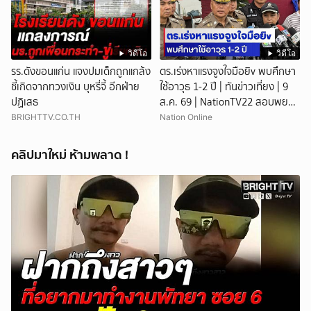
วิดีโอ
วิดีโอ
รร.ดังขอนแก่น แจงปมเด็กถูกแกล้ง
ตร.เร่งหาแรงจูงใจมือยิv พบศึกษา
ชี้เกิดจากทวงเงิน บุหรี่จี้ อีกฝ่าย
ใช้อาวุธ 1-2 ปี | ทันข่าวเที่ยง | 9
ปฏิเสธ
ส.ค. 69 | NationTV22 สอบพยาน
แล้ว 17 ปาก เร่งตรวจมือถือและ
BRIGHTTV.CO.TH
Nation Online
หลักฐานที่เกิดเหตุ พบปัจจัยหลาย
ด้าน ทั้งครอบครัว โรงเรียน เพื่อน
คลิปมาใหม่ ห้ามพลาด !
และสื่อโซเ