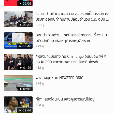
02:06
รวบแม่บ้านทำความสะอาด สวมรอยเป็นกรรมการ
บริษัท ออกใบกำกับภาษีปลอมจำนวน 535 ฉบับ รัฐ
เสียหายกว่า 129 ล้านบาท
01:32
300 ดู
ออกประกาศด่วน! เทคนิคราชสิทธาราม ชี้แจง ปม
อดีตนักศึกษาก่อเหตุทำรถหรูเสียหาย
00:46
293 ดู
#หลังม่านบันเทิง กับ Challenge วันนี้ขอพาพี่ ๆ
วง #LOSO มาทายเพลงจากเสียงอินโทรกัน!
01:29
412 ดู
พาส่องบูธ งาน NEXZTER BRIC
374 ดู
02:15
"จู๊ด" เสี่ยงโดนแบน หลังคุมอารมณ์ไม่อยู่
798 ดู
02:44