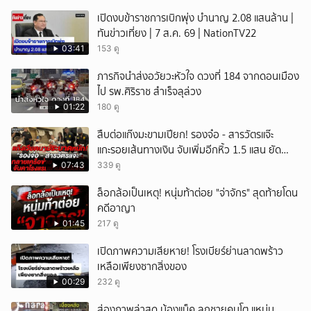
เปิดงบข้าราชการเบิกพุ่ง บำนาญ 2.08 แสนล้าน |
ทันข่าวเที่ยง | 7 ส.ค. 69 | NationTV22
03:41
153 ดู
ภารกิจนำส่งอวัยวะหัวใจ ดวงที่ 184 จากดอนเมือง
ไป รพ.ศิริราช สำเร็จลุล่วง
01:22
180 ดู
สืบต่อแก๊งมะขามเปียก! รองจ๋อ - สารวัตรแจ๊ะ
แกะรอยเส้นทางเงิน จับเพิ่มอีกหิ้ว 1.5 แสน ยัด
สินบน
07:43
339 ดู
ล็อกล้อเป็นเหตุ! หนุ่มท้าต่อย "จ่าจักร" สุดท้ายโดน
คดีอาญา
01:45
217 ดู
เปิดภาพความเสียหาย! โรงเบียร์ย่านลาดพร้าว
เหลือเพียงซากสิ่งของ
00:29
232 ดู
ส่องภาพล่าสุด น้องแม็ค ลูกชายคนโต แหม่ม