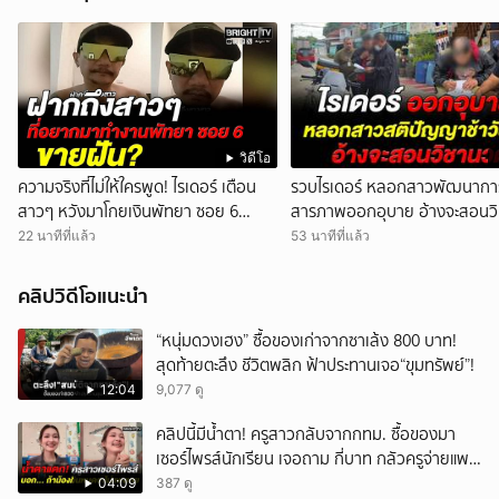
วิดีโอ
ความจริงที่ไม่ให้ใครพูด! ไรเดอร์ เตือน
รวบไรเดอร์ หลอกสาวพัฒนาการ
สาวๆ หวังมาโกยเงินพัทยา ซอย 6
สารภาพออกอุบาย อ้างจะสอนว
สุดท้ายโดนย้ายร้าน
22 นาทีที่แล้ว
53 นาทีที่แล้ว
คลิปวิดีโอแนะนำ
“หนุ่มดวงเฮง” ซื้อของเก่าจากซาเล้ง 800 บาท!
สุดท้ายตะลึง ชีวิตพลิก ฟ้าประทานเจอ“ขุมทรัพย์”!
12:04
9,077 ดู
คลิปนี้มีน้ำตา! ครูสาวกลับจากกทม. ซื้อของมา
เซอร์ไพรส์นักเรียน เจอถาม กี่บาท กลัวครูจ่ายแพง
w
04:09
387 ดู