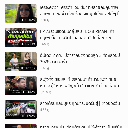
ใครจะคิดว่า "ศรีริต้า เจนเซ่น" ที่หลายคนคุ้นภาพ
ลักษณ์สวยสง่า เรียบร้อย จะมีมุมโบ๊ะบ๊ะและโก๊ะๆ ให้
ได้อมยิ้มเหมือนกัน งานนี้ทำเอาแฟนๆ ทั้งเอ็นดูทั้ง
00:25
770 ดู
หัวเราะ
EP.73รวบแอดมินกลุ่มลับ _DOBERMAN_ ค้า
มนุษย์เด็ก ลวงวิดีโอคอลอัดคลิปปล่อยขาย
02:08
145 ดู
อัปเดต 2 คุณแม่ดาราคนดังท้องลูก 3 ท้องสวยปี
2026 อวดออร่า
03:03
192 ดู
สะดุ้งทั้งโซเชียล! “โหรลักยิ้ม” ทำนายชะตา “เมีย
หลวง-ชู้” หลังเผชิญหน้า “คาเตียง” ทำสะเทือนทั้ง
ประเทศ
16:25
1,615 ดู
สาวเตือนกลิ่นบุหรี่ ถูกปาระเบิดข่มขู่ | ข่าวช่องวัน
422 ดู
02:25
ทราย เจริญปุระ ถ่อมตัว! ตนไม่ใช่พี่ดารา เป็นแค่นัก