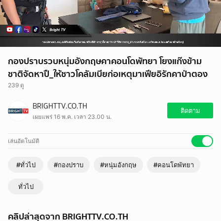
กองปราบรวบหนุ่มอังกฤษคาคอนโดพัทยา โยงแก๊งข้าม
ชาติจัดหาปื_ให้ชาวโคลัมเบียก่อเหตุมาเฟียอิรักคาป่าตอง
239 ดู
BRIGHTTV.CO.TH
ติดตาม
เผยแพร่ 16 พ.ค. เวลา 23.00 น.
เล่นอัตโนมัติ
#ทั่วไป
#กองปราบ
#หนุ่มอังกฤษ
#คอนโดพัทยา
ทั่วไป
คลิปล่าสุดจาก BRIGHTTV.CO.TH