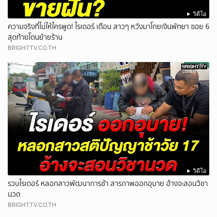
วิดีโอ
ความจริงที่ไม่ให้ใครพูด! ไรเดอร์ เตือน สาวๆ หวังมาโกยเงินพัทยา ซอย 6
สุดท้ายโดนย้ายร้าน
BRIGHTTV.CO.TH
วิดีโอ
รวบไรเดอร์ หลอกสาวพัฒนาการช้า สารภาพออกอุบาย อ้างจะสอนวิชา
นวด
BRIGHTTV.CO.TH