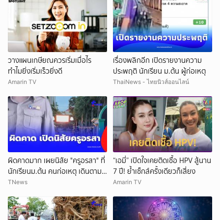
วางแผนเกษียณควรเริ่มเมื่อไร
เรื่องพลิกอีก เปิดรายงานความ
ทำไมยิ่งเริ่มเร็วยิ่งดี
ประพฤติ นักเรียน ม.ต้น ผู้ก่อเหตุ
Amarin TV
ThaiNews - ไทยนิวส์ออนไลน์
ผิดคาดมาก เผยนิสัย "ครูอรสา" ที่
“เอมี่” เปิดใจเคยติดเชื้อ HPV สู้นาน
นักเรียนม.ต้น คนก่อเหตุ เดินตาม
7 ปี! ย้ำเซ็กส์ครั้งเดียวก็เสี่ยง
หา
TNews
Amarin TV