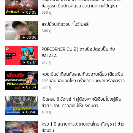
ข้อมูลรถ ยื่นบัตรคนจน ขอนายกฯ แก้ปัญหา
03:35
656 ดู
สรุปม้วนเดียวจบ "โนว์เบลล์"
399 ดู
05:36
POPCORNER QUIZ | ถามป็อปตอบปั๊บ กับ
#ALALA
02:17
218 ดู
หมอเบ็นซ์ เตือนภัยสายเที่ยวฉายเดี่ยว เตือนพิษ
คาร์บอนมอนอกไซด์ คร่าชีวิต แนะพกเครื่องตรวจ
วัดติดตัว
02:34
527 ดู
เปิดครบ 8 ข้อหา! 4 ผู้ต้องหาคดีเชื่อมโยงผู้เสีย
ชีวิต 5 ราย ศาลสั่งไม่ให้ประกันตัว
00:46
108 ดู
ครบ 1 ปี สถานการณ์ชายแดนไทย-กัมพูชา | ข่าว
ช่องวัน