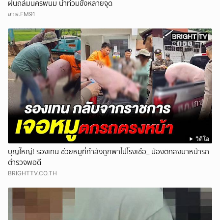
ฝนถล่มนครพนม น้ำท่วมขังหลายจุด
สวพ.FM91
วิดีโอ
บุญใหญ่! รองเทน ช่วยหมูที่กำลังถูกพาไปโรงเชือ_ น้องตกลงมาหน้ารถ
ตำรวจพอดี
BRIGHTTV.CO.TH