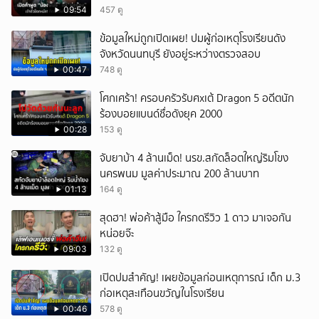
ลูก!
09:54
457 ดู
ข้อมูลใหม่ถูกเปิดเผย! ปมผู้ก่อเหตุโรงเรียนดัง
จังหวัดนนทบุรี ยังอยู่ระหว่างตรวจสอบ
00:47
748 ดู
โศกเศร้า! ครอบครัวรับศxเต้ Dragon 5 อดีตนัก
ร้องบอยแบนด์ชื่อดังยุค 2000
00:28
153 ดู
จับยาบ้า 4 ล้านเม็ด! นรข.สกัดล็อตใหญ่ริมโขง
นครพนม มูลค่าประมาณ 200 ล้านบาท
01:13
164 ดู
สุดฮา! พ่อค้าสู้มือ ใครกดรีวิว 1 ดาว มาเจอกัน
หน่อยจ๊ะ
09:03
132 ดู
เปิดปมสำคัญ! เผยข้อมูลก่อนเหตุการณ์ เด็ก ม.3
ก่อเหตุสะเทือนขวัญในโรงเรียน
00:46
578 ดู