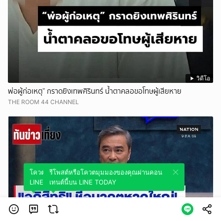
วิดีโอ
พ่อผู้ก่อเหตุ” กราดยิงเทพศิรินทร์ น้ำตาคลอขอโทษผู้เสียหาย
THE ROOM 44 CHANNEL
โควตมุมมองของคุณผ่านคอนเทนต์นี้บน
รีโพสต์หรือโควตมุมมองของคุณผ่านคอน
LINE TODAY
เทนต์นี้บน LINE TODAY