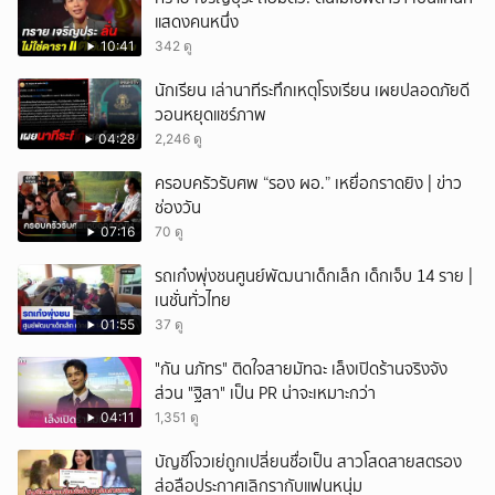
แสดงคนหนึ่ง
10:41
342 ดู
นักเรียน เล่านาทีระทึกเหตุโรงเรียน เผยปลอดภัยดี
วอนหยุดแชร์ภาพ
04:28
2,246 ดู
ครอบครัวรับศพ “รอง ผอ.” เหยื่อกราดยิง | ข่าว
ช่องวัน
07:16
70 ดู
รถเก๋งพุ่งชนศูนย์พัฒนาเด็กเล็ก เด็กเจ็บ 14 ราย |
เนชั่นทั่วไทย
01:55
37 ดู
"กัน นภัทร" ติดใจสายมัทฉะ เล็งเปิดร้านจริงจัง
ส่วน "ฐิสา" เป็น PR น่าจะเหมาะกว่า
04:11
1,351 ดู
บัญชีโจวเย่ถูกเปลี่ยนชื่อเป็น สาวโสดสายสตรอง
ส่อลือประกาศเลิกรากับแฟนหนุ่ม