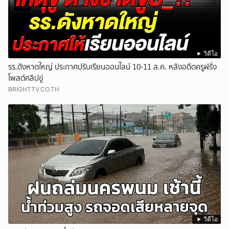
วิดีโอ
รร.ดังหาดใหญ่ ประกาศปรับเรียนออนไลน์ 10-11 ส.ค. หลังอดีตครูฝรั่ง
โพสต์คลิปขู่
BRIGHTTV.CO.TH
วิดีโอ