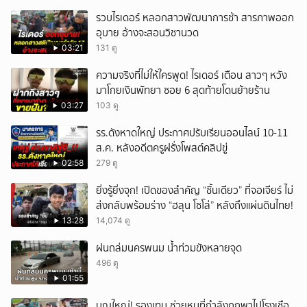
รวบไรเดอร์ หลอกสาวพัฒนาการช้า สารภาพออก
อุบาย อ้างจะสอนวิชานวด
03:21
131 ดู
ความจริงที่ไม่ให้ใครพูด! ไรเดอร์ เตือน สาวๆ หวัง
มาโกยเงินพัทยา ซอย 6 สุดท้ายโดนย้ายร้าน
03:27
103 ดู
รร.ดังหาดใหญ่ ประกาศปรับเรียนออนไลน์ 10-11
ส.ค. หลังอดีตครูฝรั่งโพสต์คลิปขู่
02:58
279 ดู
ยิ่งรู้ยิ่งจุก! เปิดของสำคัญ “ชิ้นเดียว” ที่จอเจียร์ ไม่
ส่งกลับพร้อมร่าง “ฮลุน โซโล่” หลังถึงแผ่นดินไทย!
13:28
14,074 ดู
ฝนถล่มนครพนม น้ำท่วมขังหลายจุด
496 ดู
01:55
บุญใหญ่! รองเทน ช่วยหมูที่กำลังถูกพาไปโรงเชือ_