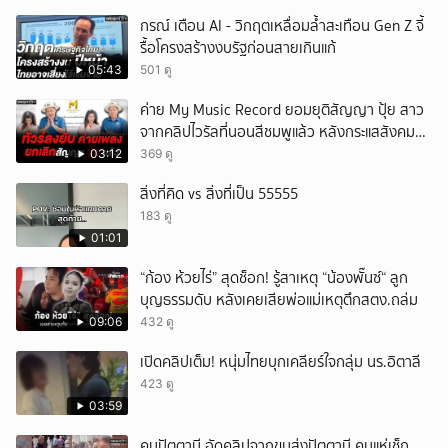
กรณ์ เตือน AI - วิกฤตเหลื่อมล้ำสะเทือน Gen Z จี้
รื้อโครงสร้างงบรัฐก่อนสายเกินแก้
05:43
501 ดู
ค่าย My Music Record ยอมยุติสัญญา ปุ้ย สาว
จากคลิปไวรัลที่นอนสีชมพูแล้ว หลังกระแสสังคม
และคนในวงการวิจารณ์เรื่องความเหมาะสม
03:12
369 ดู
สิ่งที่คิด vs สิ่งที่เป็น 55555
183 ดู
01:01
“ก้อง ห้วยไร่” สุดช็อก! รู้สาเหตุ “น้องพั๊นซ์“ ลูก
บุญธรรมดับ หลังเคยเสียพ่อแม่เหตุตึกสตง.ถล่ม
09:06
432 ดู
เปิดคลิปเต็ม! หนุ่มไทยบุกเคลียร์ใจกลุ่ม นร.อิตาลี
423 ดู
03:59
คนปัตตานี อัดคลิปจากขนส่งปัตตานี คนแห่เช็ก