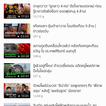
ตาลุกวาว! "ลูกสาว 4 คน" ตัดใจขายมรดกแม่ ก่อน
รู้ราคาจริงยิ่งช็อก! ยอดพุ่งทะลุ 4 ล้าน!
17:33
13,113 ดู
แก๊งคอลฯ ตุ๋นเจ้าอาวาส โอนเงินเกือบ 9 ล้าน |
ข่าวช่องวัน
03:00
201 ดู
สถานทูตจีนเคลื่อนไหวแล้ว! หลังเกิดเหตุสะเทือน
ขวัญ ใน รร.เทพศิรินทร์ นนทบุรี
00:28
399 ดู
รู้แล้วอยู่ที่ไหน! ตำรวจชี้แจงปม อดีตครูโพสต์ภาพ
ปืxในไลน์กลุ่ม
00:37
227 ดู
ตัวแม่โผล่ร่วมวง! “ลีน่าจัง” ขอพูดตรงๆ ถึง “พี่ชาย
ฮลุน” หลังรู้ “ผลชันสูตร” น้องชาย!
15:00
1,249 ดู
จีนเปิด ‘แท่นผลิตไฟฟ้าพลังงานลมลอยน้ำ’ สูง