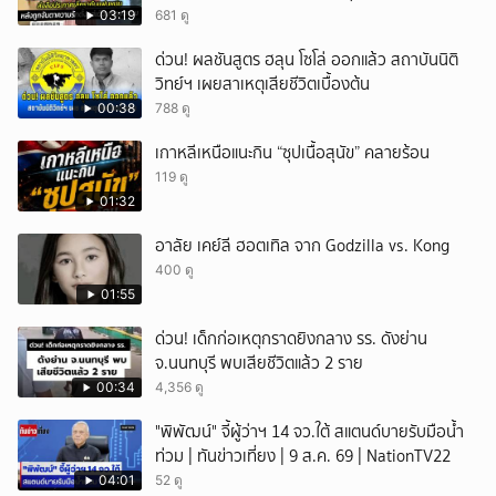
03:19
681 ดู
ด่วน! ผลชันสูตร ฮลุน โซโล่ ออกแล้ว สถาบันนิติ
วิทย์ฯ เผยสาเหตุเสียชีวิตเบื้องต้น
00:38
788 ดู
เกาหลีเหนือแนะกิน “ซุปเนื้อสุนัข” คลายร้อน
119 ดู
01:32
อาลัย เคย์ลี ฮอตเทิล จาก Godzilla vs. Kong
400 ดู
01:55
ด่วน! เด็กก่อเหตุกราดยิงกลาง รร. ดังย่าน
จ.นนทบุรี พบเสียชีวิตแล้ว 2 ราย
00:34
4,356 ดู
"พิพัฒน์" จี้ผู้ว่าฯ 14 จว.ใต้ สแตนด์บายรับมือน้ำ
ท่วม | ทันข่าวเที่ยง | 9 ส.ค. 69 | NationTV22
04:01
52 ดู