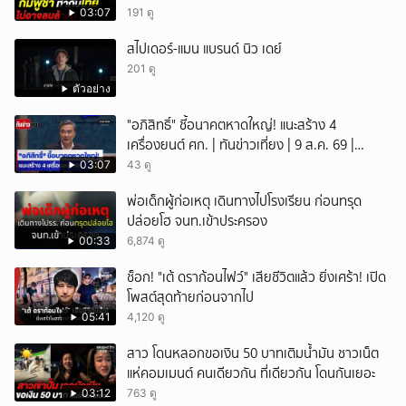
03:07
191 ดู
สไปเดอร์-แมน แบรนด์ นิว เดย์
201 ดู
ตัวอย่าง
"อภิสิทธิ์" ชี้อนาคตหาดใหญ่! แนะสร้าง 4
เครื่องยนต์ ศก. | ทันข่าวเที่ยง | 9 ส.ค. 69 |
NationTV22
03:07
43 ดู
พ่อเด็กผู้ก่อเหตุ เดินทางไปโรงเรียน ก่อนทรุด
ปล่อยโฮ จนท.เข้าประครอง
00:33
6,874 ดู
ช็อก! "เต้ ดราก้อนไฟว์" เสียชีวิตแล้ว ยิ่งเศร้า! เปิด
โพสต์สุดท้ายก่อนจากไป
05:41
4,120 ดู
สาว โดนหลอกขอเงิน 50 บาทเติมน้ำมัน ชาวเน็ต
แห่คอมเมนต์ คนเดียวกัน ที่เดียวกัน โดนกันเยอะ
03:12
763 ดู