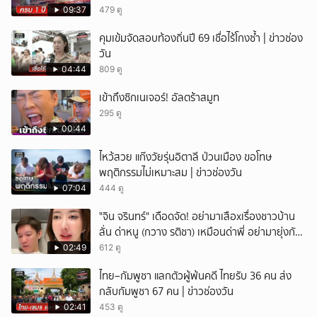
09:37
479 ดู
คุมเข้มจัดสอบท้องถิ่นปี 69 เชื่อไร้โกงซ้ำ | ข่าวช่อง
วัน
04:44
809 ดู
เข้าถึงซิกเนเจอร์! อัลตร้าสมูท
295 ดู
00:44
ไหว้สวย แก๊งวัยรุ่นอิตาลี ป่วนเมือง ขอโทษ
พฤติกรรมไม่เหมาะสม | ข่าวช่องวัน
07:04
444 ดู
ั่"จิน จรินทร์" เดือดจัด! อย่ามาเสือxเรื่องชาวบ้าน
ลั่น ด่าหนู (กวาง รติชา) เหมือนด่าพี่ อย่ามายุ่งกับ
คนของผม จบ!!!
02:49
612 ดู
ไทย–กัมพูชา แลกตัวผู้พ้นคดี ไทยรับ 36 คน ส่ง
กลับกัมพูชา 67 คน | ข่าวช่องวัน
02:41
453 ดู