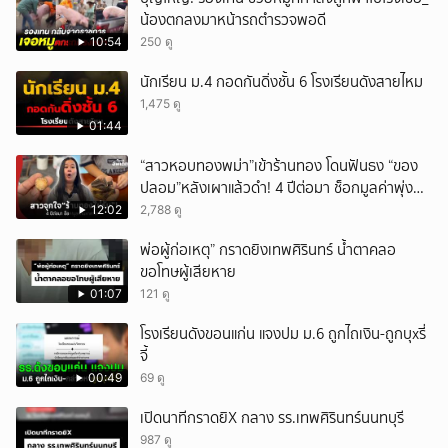
น้องตกลงมาหน้ารถตำรวจพอดี
10:54
250 ดู
นักเรียน ม.4 กอดกันดิ่งชั้น 6 โรงเรียนดังสายไหม
1,475 ดู
01:44
“สาวหอบทองพม่า”เข้าร้านทอง โดนฟันธง “ของ
ปลอม”หลังเผาแล้วดำ! 4 ปีต่อมา ช็อกมูลค่าพุ่ง
มหาศาล!
12:02
2,788 ดู
พ่อผู้ก่อเหตุ” กราดยิงเทพศิรินทร์ น้ำตาคลอ
ขอโทษผู้เสียหาย
01:07
121 ดู
โรงเรียนดังขอนแก่น แจงปม ม.6 ถูกไถเงิน-ถูกบุxรี่
จี้
00:49
69 ดู
เปิดนาทีกราดยิX กลาง รร.เทพศิรินทร์นนทบุรี
987 ดู