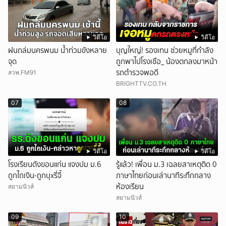
วิดีโอ
วิดีโอ
ฝนถล่มนครพนม น้ำท่วมขังหลาย
บุญใหญ่! รองเทน ช่วยหมูที่กำลัง
จุด
ถูกพาไปโรงเชือ_ น้องตกลงมาหน้า
รถตำรวจพอดี
สวพ.FM91
BRIGHTTV.CO.TH
07
08
วิดีโอ
วิดีโอ
โรงเรียนดังขอนแก่น แจงปม ม.6
รู้แล้ว! เพื่อน ม.3 เฉลยสาเหตุติด 0
ถูกไถเงิน-ถูกบุxรี่จี้
ภาษาไทยก่อนเล่านาทีระทึกกลาง
ห้องเรียน
สยามนิวส์
สยามนิวส์
09
10