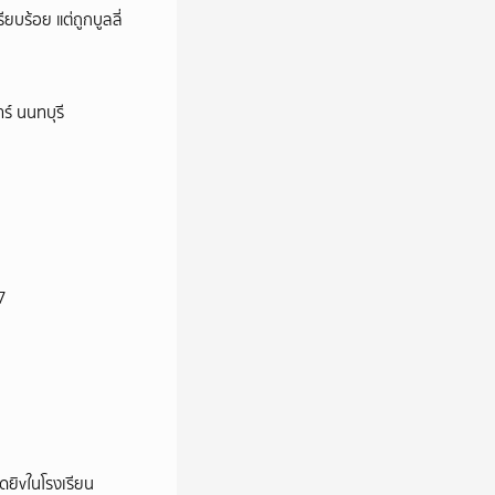
ียบร้อย แต่ถูกบูลลี่
ร์ นนทบุรี
7
าดยิvในโรงเรียน