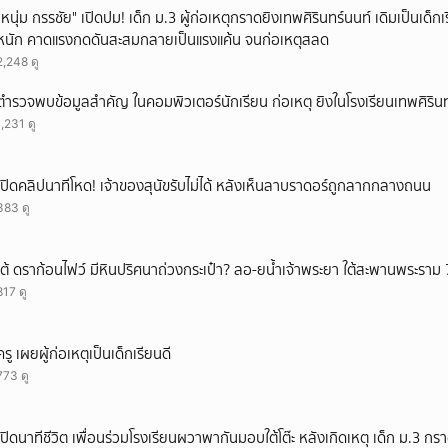
"หนุ่ม กรรชัย" เปิดปม! เด็ก ม.3 ผู้ก่อเหตุกราดยิงเทพศิรินทร์นนท์ เดิมเป็นเด็กเร
หนัก คาดแรงกดดันสะสมกลายเป็นแรงแค้น จนก่อเหตุสลด
2,248 ดู
ตำรวจพบข้อมูลสำคัญ ในคอมพิวเตอร์นักเรียน ก่อเหตุ ยิงในโรงเรียนเทพศิรินท
1,231 ดู
เปิดคลิปนาทีโหด! เจ้าของสุนัขรับไม่ได้ หลังเห็นลาบราดอร์ถูกลากกลางถนน
383 ดู
เต้ ดราก้อนไฟว์ มีหินปริศนาถ่วงกระเป๋า? ลอ-ยน้ำเจ้าพระยา ใต้สะพานพระราม 
817 ดู
ครู เผยผู้ก่อเหตุเป็นเด็กเรียนดี
773 ดู
เปิดนาทีชีวิต เพื่อนร่วมโรงเรียนผวาพากันมอบใต้โต๊ะ หลังเกิดเหตุ เด็ก ม.3 กร