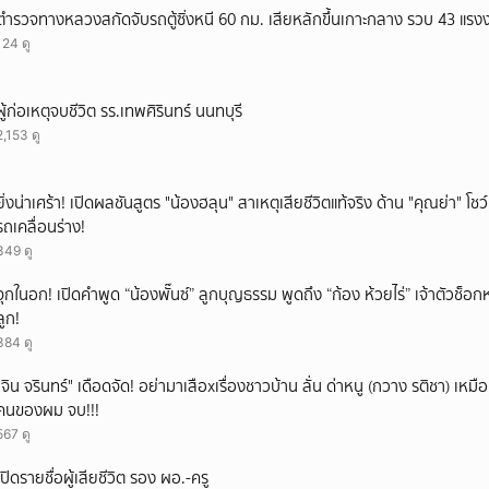
ตำรวจทางหลวงสกัดจับรถตู้ซิ่งหนี 60 กม. เสียหลักขึ้นเกาะกลาง รวบ 43 แรง
124 ดู
ผู้ก่อเหตุจบชีวิต รร.เทพศิรินทร์ นนทบุรี
2,153 ดู
ยิ่งน่าเศร้า! เปิดผลชันสูตร "น้องฮลุน" สาเหตุเสียชีวิตแท้จริง ด้าน "คุณย่า" โ
รถเคลื่อนร่าง!
349 ดู
จุกในอก! เปิดคำพูด “น้องพั๊นซ์” ลูกบุญธรรม พูดถึง “ก้อง ห้วยไร่” เจ้าตัวช็อก
ลูก!
384 ดู
ั่"จิน จรินทร์" เดือดจัด! อย่ามาเสือxเรื่องชาวบ้าน ลั่น ด่าหนู (กวาง รติชา) เหมือ
คนของผม จบ!!!
567 ดู
เปิดรายชื่อผู้เสียชีวิต รอง ผอ.-ครู