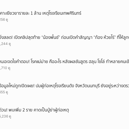
เคาะเยียวยารายละ 1 ล้าน เหตุโรงเรียนเทพศิรินทร์
256 ดู
ยิ่งสลด! เปิดคลิปสุดท้าย “น้องพั้นช์” ก่อนเปิดคำสัญญา “ก้อง ห้วยไร่” ที่ให้
1,244 ดู
หมอเจดไขคำตอบ! โรคแม่ม่าย คืออะไร หลังผลชันสูตร ฮลุน โซโล่ ทำหลายคนเข้
1,710 ดู
ข้อมูลใหม่ถูกเปิดเผย! ปมผู้ก่อเหตุโรงเรียนดัง จังหวัดนนทบุรี ยังอยู่ระหว่าง
655 ดู
ด่วน! พบเพิ่ม 2 ราย คาดเป็นปู่ย่าผู้ก่อเหตุ
5,236 ดู