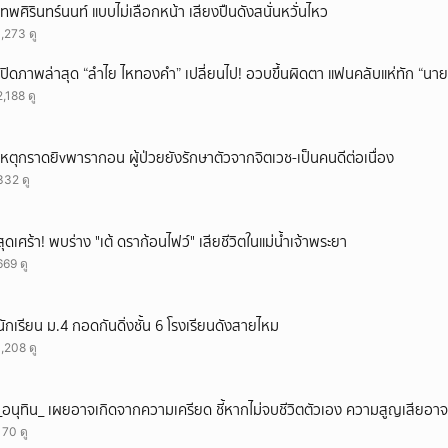
เทพศิรินทร์นนท์ แบบไม่เลือกหน้า เสียงปืนดังสนั่นหวั่นไหว
ยกเลิก
1,273 ดู
เปิดภาพล่าสุด “ลำไย ไหทองคำ” เปลี่ยนไป! อวบขึ้นผิดตา แฟนคลับแห่ทัก “นาย
2,188 ดู
เหตุกราดยิvพารากอน ผู้ป่วยยังรักษาตัวจากจิตเวช-เป็นคนดีต่อเนื่อง
332 ดู
สุดเศร้า! พบร่าง "เต้ ดราก้อนไฟว์" เสียชีวิตในแม่น้ำเจ้าพระยา
669 ดู
นักเรียน ม.4 กอดกันดิ่งชั้น 6 โรงเรียนดังสายไหม
1,208 ดู
_อนุทิน_ เผยอาจเกิดจากความเครียด ชี้หากไม่จบชีวิตตัวเอง ความสูญเสียอาจร
170 ดู