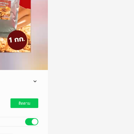
ายได้ #ป๊อปคอร์น
ติดตาม