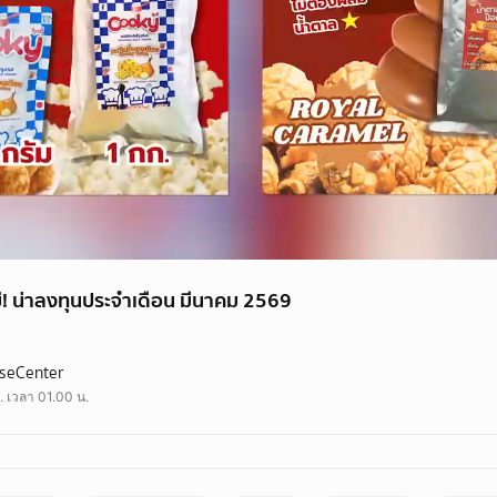
่! น่าลงทุนประจำเดือน มีนาคม 2569
e #ไทยแฟรนไชส์ #แฟรนไชส์มาใหม่ #แฟรนไชส์น่าลงทุน #สร้างอาชีพ #สร้างร
iseCenter
. เวลา 01.00 น.