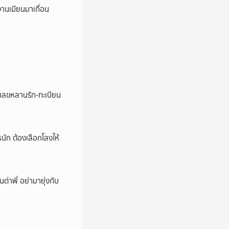
งานเมียนมาเถื่อน
ชว์เลขหลานรัก-ทะเบียน
หนัก ต้องเลือกโลงให้
นด่าพี่ อย่ามายุ่งกับ