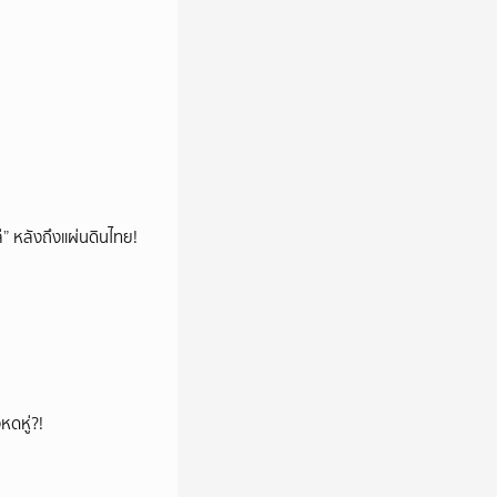
โล่” หลังถึงแผ่นดินไทย!
หดหู่?!