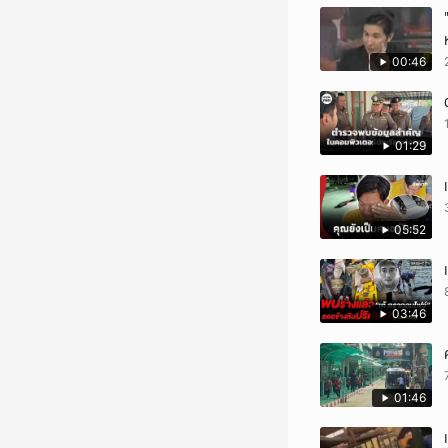
00:46
01:29
05:52
03:46
01:46