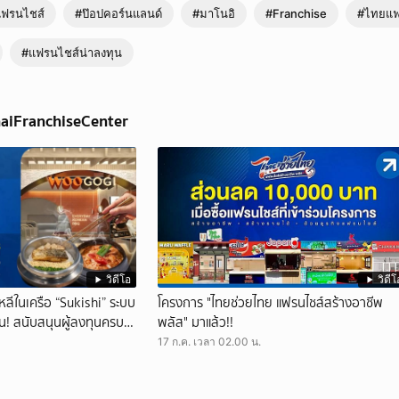
ฟรนไชส์
#ป๊อปคอร์นแลนด์
#มาโนอิ
#Franchise
#ไทยแฟ
#แฟรนไชส์น่าลงทุน
haiFranchiseCenter
วิดีโอ
วิดีโ
หลีในเครือ “Sukishi” ระบบ
โครงการ "ไทยช่วยไทย แฟรนไชส์สร้างอาชีพ
น! สนับสนุนผู้ลงทุนครบ
พลัส" มาแล้ว!!
17 ก.ค. เวลา 02.00 น.