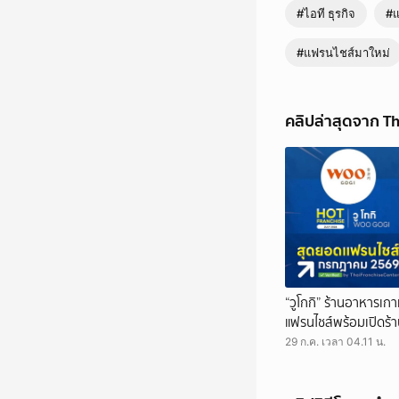
#ไอที ธุรกิจ
#แ
#แฟรนไชส์มาใหม่
คลิปล่าสุดจาก T
“วูโกกิ” ร้านอาหารเกา
แฟรนไชส์พร้อมเปิดร้า
วงจร
29 ก.ค. เวลา 04.11 น.