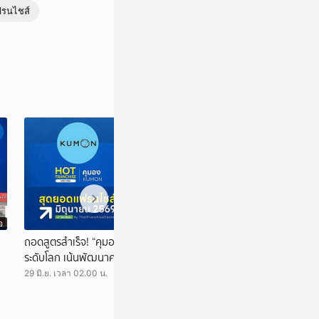
รนไชส์
อ
วิดีโอ
ถอดสูตรสำเร็จ! “คุมอง” แฟรนไชส์การศึกษา
แฟรนไชส์ Golden 
ระดับโลก เน้นพัฒนาคน! หลักสูตรเพื่อคนยุค
พร้อมซัพพอร์ตทุ
ใหม่!
29 มิ.ย. เวลา 02.00 น.
19 มิ.ย. เวลา 02.34 