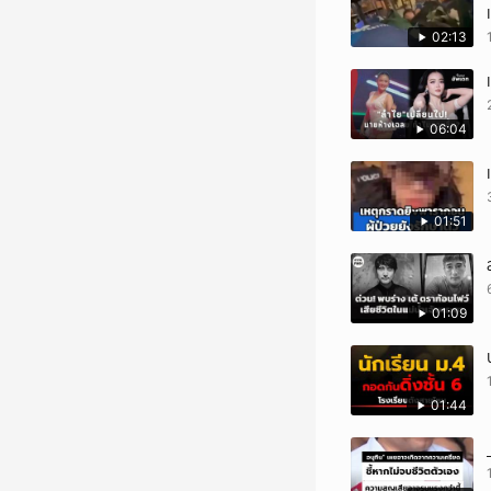
02:13
06:04
01:51
01:09
01:44