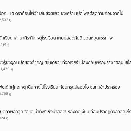
ช็อก! "เต้ ดราก้อนไฟว์" เสียชีวิตแล้ว ยิ่งเศร้า! เปิดโพสต์สุดท้ายก่อนจากไป
2,532 ดู
นักเรียน เล่านาทีระทึกเหตุโรงเรียน เผยปลอดภัยดี วอนหยุดแชร์ภาพ
1,191 ดู
ยิ่งรู้ยิ่งจุก! เปิดของสำคัญ “ชิ้นเดียว” ที่จอเจียร์ ไม่ส่งกลับพร้อมร่าง “ฮลุน โซ
11,470 ดู
พ่อเด็กผู้ก่อเหตุ เดินทางไปโรงเรียน ก่อนทรุดปล่อยโฮ จนท.เข้าประครอง
5,759 ดู
เปิดภาพล่าสุด “ตชด.นำทัพ” ยิ่งน่าสลด! หลังคดีเงียบ ก่อนปรากฎตัวล่าสุด ยิ่ง
924 ดู