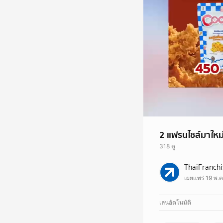
2 แฟรนไชส์มาใหม
318 ดู
#แฟรนไชส์ #Franchis
ThaiFranch
แลนด์ #มาโนอิ
เผยแพร่ 19 พ.ค
เล่นอัตโนมัติ