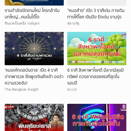
งานกำลังเปิดเกมใหม่ ใครกล้ารับ
"หมอช้าง" เปิด 3 ราศีเด่น การเดิน
บทใหญ่…คนนั้นได้โต
ทางให้โชค เงินปัง รักเด่น งานรุ่ง
ซินแสเป็นหนึ่ง วงษ์ภูดร
สยามรัฐ
‘หมอเค้กดลบันดาล’ เปิด 4 ราศี
6 ราศี สิงหาพาโชคดี มีลาภมีสุขมี
ปากพารวย ยิ่งพูดเงินยิ่งเข้า ออร่า
ทรัพย์ ดวงลาภลอยแรงที่สุดใน
ความรวยจับ!
รอบปี
The Bangkok Insight
ดวง D