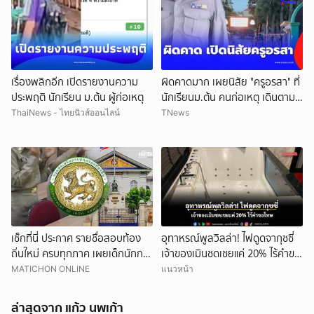
ยกเลิก
เรื่องพลิกอีก เปิดรายงานความ
ผิดคาดมาก เผยนิสัย "ครูอรสา" ที่
ประพฤติ นักเรียน ม.ต้น ผู้ก่อเหตุ
นักเรียนม.ต้น คนก่อเหตุ เดินตาม
หา
ThaiNews - ไทยนิวส์ออนไลน์
TNews
เช็กที่นี่ ประกาศ รายชื่อสอบท้อง
อุทาหรณ์พูลวิลล่า! ไฟดูดจากุซซี่
ถิ่นใหม่ ครบทุกภาค เผยเด็กนักการ
เจ้าของเมินชดเชยแค่ 20% ไร้คำขอ
เมืองดังหลุดอื้อ
โทษ
MATICHON ONLINE
แนวหน้า
ล่าสุดจาก แก้ว นพเก้า