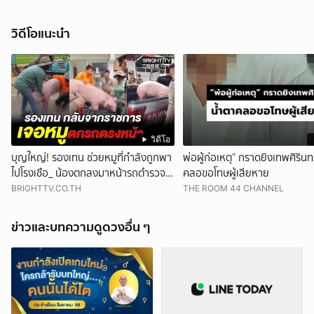
วิดีโอแนะนำ
วิดีโอ
บุญใหญ่! รองเทน ช่วยหมูที่กำลังถูกพา
พ่อผู้ก่อเหตุ” กราดยิงเทพศิรินท
ไปโรงเชือ_ น้องตกลงมาหน้ารถตำรวจ
คลอขอโทษผู้เสียหาย
พอดี
BRIGHTTV.CO.TH
THE ROOM 44 CHANNEL
ข่าวและบทความดูดวงอื่น ๆ