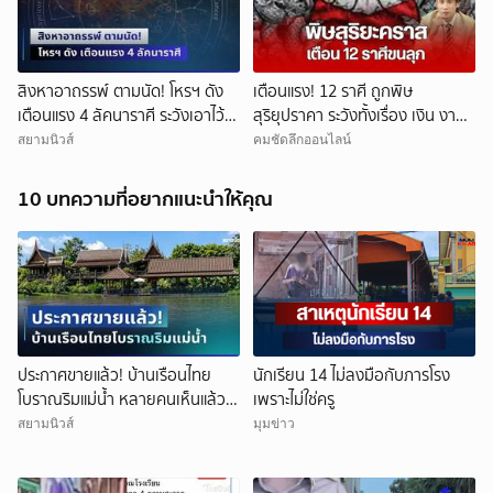
สิงหาอาถรรพ์ ตามนัด! โหรฯ ดัง
เตือนแรง! 12 ราศี ถูกพิษ
เตือนแรง 4 ลัคนาราศี ระวังเอาไว้ให้
สุริยุปราคา ระวังทั้งเรื่อง เงิน งาน
ดี
รัก สุขภาพ
สยามนิวส์
คมชัดลึกออนไลน์
10 บทความที่อยากแนะนำให้คุณ
ประกาศขายแล้ว! บ้านเรือนไทย
นักเรียน 14 ไม่ลงมือกับภารโรง
โบราณริมแม่น้ำ หลายคนเห็นแล้ว
เพราะไม่ใช่ครู
จำได้ เคยเป็นฉากหนังดัง
สยามนิวส์
มุมข่าว