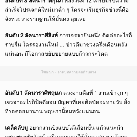
อันดับที่ 3 ลัคนาราศีกุมภ์
หลังวันที่ 12 เตรียมรับความ
สำเร็จโปรเจกต์ใหม่มาฉ่ำ ๆ ใครจะเริ่มธุรกิจช่วงนี้คือ
จังหวะวางรากฐานให้มั่นคง ลุยเลย
อันดับ 2 ลัคนาราศีสิงห์
การเจรจายืนหนึ่ง ติดต่ออะไรก็
ราบรื่น ใครรองานใหม่ … ข่าวดีมาช่วงครึ่งเดือนหลัง
แน่นอน มีโอกาสขยับขยายแบบก้าวกระโดด
โฆษณา - อ่านบทความต่อด้านล่าง
อันดับ 1 ลัคนาราศีพฤษภ
ดวงงานคือที่ 1 งานเข้าจุก ๆ
เจรจาอะไรก็ปิดดีลจบ ปัญหาที่เคยติดขัดจะหายวับ สิ่ง
ที่รอคอยมานาน พฤษภานี้สมหวังแน่นอน
เคล็ดลับมู
อยากงานปังแบบได้เลื่อนขั้น แก้วแนะนำ
บูชา พระชัยวัฒน์ เสริมดวงงานให้มั่นคงสุด ๆ แล้วกด