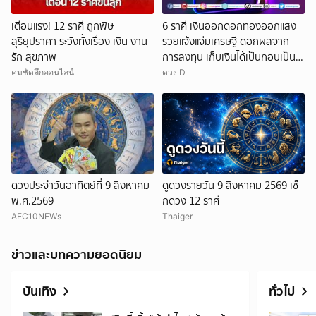
เตือนแรง! 12 ราศี ถูกพิษ
6 ราศี เงินออกดอกทองออกแสง
สุริยุปราคา ระวังทั้งเรื่อง เงิน งาน
รวยแจ้งแจ่มเศรษฐี ดอกผลจาก
รัก สุขภาพ
การลงทุน เก็บเงินได้เป็นกอบเป็น
กำ
คมชัดลึกออนไลน์
ดวง D
ดวงประจำวันอาทิตย์ที่ 9 สิงหาคม
ดูดวงรายวัน 9 สิงหาคม 2569 เช็
พ.ศ.2569
กดวง 12 ราศี
AEC10NEWs
Thaiger
ข่าวและบทความยอดนิยม
บันเทิง
ทั่วไป