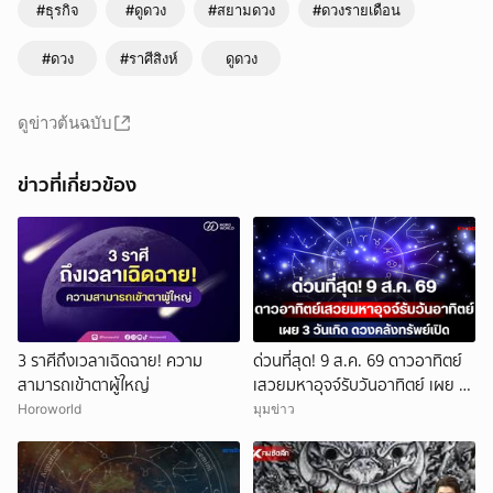
#ธุรกิจ
#ดูดวง
#สยามดวง
#ดวงรายเดือน
#ดวง
#ราศีสิงห์
ดูดวง
ดูข่าวต้นฉบับ
ข่าวที่เกี่ยวข้อง
3 ราศีถึงเวลาเฉิดฉาย! ความ
ด่วนที่สุด! 9 ส.ค. 69 ดาวอาทิตย์
สามารถเข้าตาผู้ใหญ่
เสวยมหาอุจจ์รับวันอาทิตย์ เผย 3
วันเกิด ดวงคลังทรัพย์เปิด เงิน
Horoworld
มุมข่าว
ก้อนโตทะลักเข้าบัญชีรับวันหยุด!