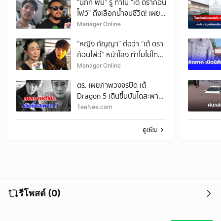
“นิกกี้ พิ้ม” รู้ ทำไม “เต้ ดราก้อน
ไฟว์” ถึงเลือกน้ำจบชีวิต! เผย
เพื่อนมีปัญหาธุรกิจ แต่ไม่คิดว่า
Manager Online
จะทำขนาดนี้
“หญิง กัญญา” ต่อว่า “เต้ ดรา
ก้อนไฟว์” หน้าโลง ทำไมไม่โทร.!
ปล่อยโฮหนัก เราทำหน้าที่เพื่อน
Manager Online
ไม่ดีพอหรือเปล่า?
ตร. เผยภาพวงจรปิด เต้
Dragon 5 เดินขึ้นบันไดสะพาน
?
TeeNee.com
ดูเพิ่ม
รีโพสต์ (0)