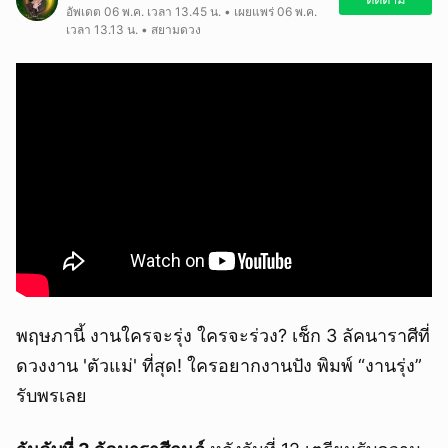
อัพเดต 06 พ.ค. เวลา 13.45 น. • เผยแพร่ 06 พ.ค.
เวลา 13.13 น. • สยามดวง
พฤษภานี้ งานใครจะรุ่ง ใครจะร่วง? เช็ก 3 ลัคนาราศีที่
ดวงงาน 'ตัวแม่' ที่สุด! ใครอยากงานปัง พิมพ์ “งานรุ่ง”
รับพรเลย