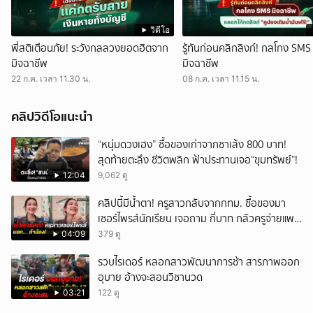
วิดีโอ
พี่สติเตือนภัย! ระวังกลลวงยอดฮิตจาก
รู้ทันก่อนคลิกลิงก์! กลโกง SMS
มิจฉาชีพ
มิจฉาชีพ
22 ก.ค. เวลา 11.30 น.
08 ก.ค. เวลา 11.15 น.
คลิปวิดีโอแนะนำ
“หนุ่มดวงเฮง” ซื้อของเก่าจากซาเล้ง 800 บาท!
สุดท้ายตะลึง ชีวิตพลิก ฟ้าประทานเจอ“ขุมทรัพย์”!
12:04
9,062 ดู
คลิปนี้มีน้ำตา! ครูสาวกลับจากกทม. ซื้อของมา
เซอร์ไพรส์นักเรียน เจอถาม กี่บาท กลัวครูจ่ายแพง
w
04:09
379 ดู
รวบไรเดอร์ หลอกสาวพัฒนาการช้า สารภาพออก
อุบาย อ้างจะสอนวิชานวด
03:21
122 ดู