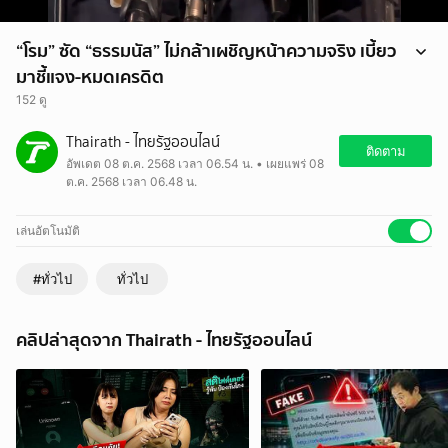
“โรม” ซัด “ธรรมนัส” ไม่กล้าเผชิญหน้าความจริง เบี้ยว
มาชี้แจง-หมดเครดิต
152 ดู
“โรม” ซัด “ธรรมนัส” ไม่กล้าเผชิญหน้าความจริง เบี้ยวมาชี้แจง-หมดเครดิต
Thairath - ไทยรัฐออนไลน์
ชี้ปัญหาใหญ่ ทุนเทากำลังยึดครองประเทศ เตรียมเรียก เบน สมิธ-คนในผัง
ติดตาม
อัพเดต 08 ต.ค. 2568 เวลา 06.54 น. • เผยแพร่ 08
มาสอบทั้งหมด มั่นใจมีข้อมูลในมือแน่น
ต.ค. 2568 เวลา 06.48 น.
ตามข่าวก่อนใครได้ที่
- Website :
www.thairath.co.th
- LINE Official :
Thairath
เล่นอัตโนมัติ
#ทั่วไป
ทั่วไป
คลิปล่าสุดจาก Thairath - ไทยรัฐออนไลน์