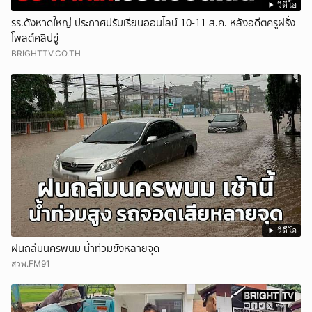
วิดีโอ
รร.ดังหาดใหญ่ ประกาศปรับเรียนออนไลน์ 10-11 ส.ค. หลังอดีตครูฝรั่ง
โพสต์คลิปขู่
BRIGHTTV.CO.TH
วิดีโอ
ฝนถล่มนครพนม น้ำท่วมขังหลายจุด
สวพ.FM91