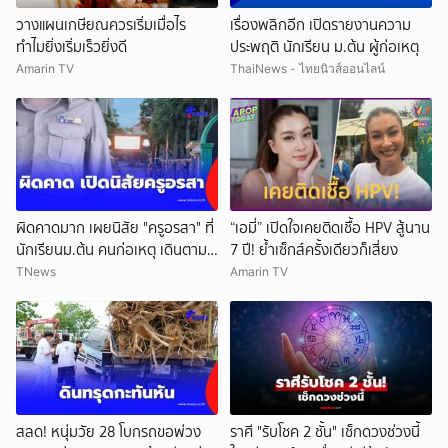
วางแผนเกษียณควรเริ่มเมื่อไร
เรื่องพลิกอีก เปิดรายงานความ
ทำไมยิ่งเริ่มเร็วยิ่งดี
ประพฤติ นักเรียน ม.ต้น ผู้ก่อเหตุ
Amarin TV
ThaiNews - ไทยนิวส์ออนไลน์
ผิดคาดมาก เผยนิสัย "ครูอรสา" ที่
“เอมี่” เปิดใจเคยติดเชื้อ HPV สู้นาน
นักเรียนม.ต้น คนก่อเหตุ เดินตาม
7 ปี! ย้ำเซ็กส์ครั้งเดียวก็เสี่ยง
หา
TNews
Amarin TV
สลด! หนุ่มวัย 28 โบกรถขอพ่วง
ราศี "รับโชค 2 ชั้น" เช็กดวงช่วงนี้