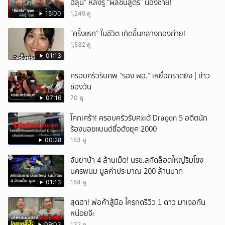
ฮลุน” หลังรู้ “ผลชันสูตร” น้องชาย!
15:00
1,249 ดู
“ครั้งแรก” ในชีวิต เกิดขึ้นกลางกองถ่าย!
1,532 ดู
01:13
ครอบครัวรับศพ “รอง ผอ.” เหยื่อกราดยิง | ข่าว
ช่องวัน
07:16
70 ดู
โศกเศร้า! ครอบครัวรับศxเต้ Dragon 5 อดีตนัก
ร้องบอยแบนด์ชื่อดังยุค 2000
00:28
153 ดู
จับยาบ้า 4 ล้านเม็ด! นรข.สกัดล็อตใหญ่ริมโขง
นครพนม มูลค่าประมาณ 200 ล้านบาท
01:13
164 ดู
สุดฮา! พ่อค้าสู้มือ ใครกดรีวิว 1 ดาว มาเจอกัน
หน่อยจ๊ะ
09:03
132 ดู