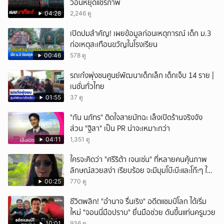
วอนหยุดแชร์ภาพ
04:28
2,246 ดู
เปิดปมสำคัญ! เผยข้อมูลก่อนเหตุการณ์ เด็ก ม.3
ก่อเหตุสะเทือนขวัญในโรงเรียน
00:46
578 ดู
รถเก๋งพุ่งชนศูนย์พัฒนาเด็กเล็ก เด็กเจ็บ 14 ราย |
เนชั่นทั่วไทย
01:55
37 ดู
"กัน นภัทร" ติดใจสายมัทฉะ เล็งเปิดร้านจริงจัง
ส่วน "ฐิสา" เป็น PR น่าจะเหมาะกว่า
04:11
1,351 ดู
ใครจะคิดว่า "ศรีริต้า เจนเซ่น" ที่หลายคนคุ้นภาพ
ลักษณ์สวยสง่า เรียบร้อย จะมีมุมโบ๊ะบ๊ะและโก๊ะๆ ให้
ได้อมยิ้มเหมือนกัน งานนี้ทำเอาแฟนๆ ทั้งเอ็นดูทั้ง
00:25
770 ดู
หัวเราะ
ชีวิตพลิก! "อำนาจ รื่นเริง" อดีตแชมป์โลก ได้เริ่ม
ใหม่ "จอนนี่มือปราบ" ยื่นมือช่วย ดันขึ้นแท่นครูมวย
10:01
936 ดู