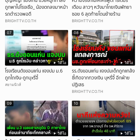
บุญใหญ่! รองเทน ช่วยหมูที่กำลัง
ความจริงที่ไม่ให้ใครพูด! ไรเดอร์
ถูกพาไปโรงเชือ_ น้องตกลงมาหน้า
เตือน สาวๆ หวังมาโกยเงินพัทยา
รถตำรวจพอดี
ซอย 6 สุดท้ายโดนย้ายร้าน
BRIGHTTV.CO.TH
BRIGHTTV.CO.TH
07
08
วิดีโอ
วิดีโอ
โรงเรียนดังขอนแก่น แจงปม ม.6
รร.ดังขอนแก่น แจงปมเด็กถูกแกล้ง
ถูกไถเงิน-ถูกบุxรี่จี้
ชี้เกิดจากทวงเงิน บุหรี่จี้ อีกฝ่าย
ปฏิเสธ
สยามนิวส์
BRIGHTTV.CO.TH
09
10
วิดีโอ
วิดีโอ