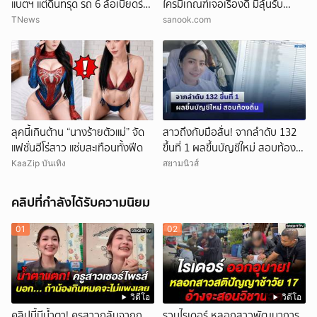
แบตฯ แต่ดินทรุด รถ 6 ล้อเบียดร่าง
ใครมีเกณฑ์เจอเรื่องดี มีลุ้นรับ
ดับ
ความปัง
TNews
sanook.com
ลุคนี้เกินต้าน “นางร้ายตัวแม่” จัด
สาวถึงกับมือสั่น! จากลำดับ 132
แฟชั่นฮีโร่สาว แซ่บสะเทือนทั้งฟีด
ขึ้นที่ 1 ผลขึ้นบัญชีใหม่ สอบท้อง
ถิ่น
KaaZip บันเทิง
สยามนิวส์
คลิปที่กำลังได้รับความนิยม
01
02
วิดีโอ
วิดีโอ
คลิปนี้มีน้ำตา! ครูสาวกลับจากก
รวบไรเดอร์ หลอกสาวพัฒนาการ