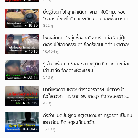
ยิ่งรู้ยิ่งตกใจ! ลูกค้าเดินทางกว่า 400 กม. หอบ
“กลองมโหระทึก” มาประเมิน ก่อนเฉลยซื้อมาราคา
เท่าไหร่?
19:29
892 ดู
โชคหล่นทับ! “หนุ่มซื้อลวด” จากร้านมือ 2 ญี่ปุ่น
ตะลึงไม่ใช่ลวดธรรมดา ช็อครู้ซ่อนมูลค่ามหาศาล!
15:18
16,454 ดู
รู้แล้ว! เพื่อน ม.3 เฉลยสาเหตุติด 0 ภาษาไทยก่อน
เล่านาทีระทึกกลางห้องเรียน
00:41
540 ดู
นาทีแห่งความหวัง! ตำรวจจราจรฯ เปิดทางนำ
หัวใจดวงที่ 185 จาก รพ.ราชบุรี ถึง รพ.ศิริราช
สำเร็จใน 48 นาที
00:33
47 ดู
ถึงว่า! เปิดปมผู้ก่อเหตุเดินตามหา ครูอรสา เป็นคน
แรก ก่อนเกิดเหตุสะเทือนขวัญ
00:47
1,719 ดู