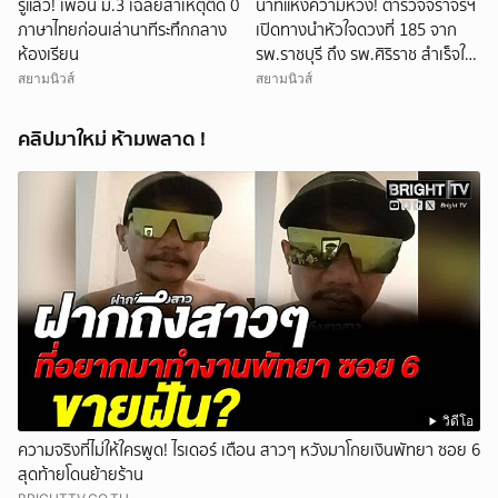
รู้แล้ว! เพื่อน ม.3 เฉลยสาเหตุติด 0
นาทีแห่งความหวัง! ตำรวจจราจรฯ
ภาษาไทยก่อนเล่านาทีระทึกกลาง
เปิดทางนำหัวใจดวงที่ 185 จาก
ห้องเรียน
รพ.ราชบุรี ถึง รพ.ศิริราช สำเร็จใน
48 นาที
สยามนิวส์
สยามนิวส์
คลิปมาใหม่ ห้ามพลาด !
วิดีโอ
ความจริงที่ไม่ให้ใครพูด! ไรเดอร์ เตือน สาวๆ หวังมาโกยเงินพัทยา ซอย 6
สุดท้ายโดนย้ายร้าน