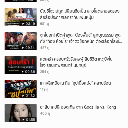
บัญชีโจวเย่ถูกเปลี่ยนชื่อเป็น สาวโสดสายสตรอง
ส่อลือประกาศเลิกรากับแฟนหนุ่ม
03:19
681 ดู
จุกในอก! เปิดคำพูด “น้องพั๊นซ์” ลูกบุญธรรม พูด
ถึง “ก้อง ห้วยไร่” เจ้าตัวช็อกหนัก ต้องเลือกโลงให้
ลูก!
09:54
457 ดู
สุดเศร้า ครอบครัวรับศwผู้เสียชีวิต เหตุยิvใน
โรงเรียนเทพศิรินทร์ นนทบุรี
00:36
254 ดู
เกาหลีเหนือแนะกิน “ซุปเนื้อสุนัข” คลายร้อน
119 ดู
01:32
อาลัย เคย์ลี ฮอตเทิล จาก Godzilla vs. Kong
400 ดู
01:55