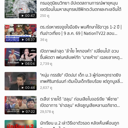
กรมอุตุนิยมวิทยา อัปเดตสถานการณ์พายุหมุน
เขตร้อนในมหาสมุทรแปซิฟิกตะวันตกและทะเลจีนใต้
00:47
250 ดู
ตร.เร่งหาแรงจูงใจมือยิv พบศึกษาใช้อาวุธ 1-2 ปี |
ทันข่าวเที่ยง | 9 ส.ค. 69 | NationTV22 สอบ
พยานแล้ว 17 ปาก เร่งตรวจมือถือและหลักฐานที่
06:37
36 ดู
เกิดเหตุ พบปัจจัยหลายด้าน ทั้งครอบครัว โรงเรียน
เปิดภาพล่าสุด “ลำไย ไหทองคำ” เปลี่ยนไป! อวบ
เพื่อน และสื่อโซเ
ขึ้นผิดตา แฟนคลับแห่ทัก “นายห้าง” เฉลยสาเหตุ
ชัด!
06:04
2,739 ดู
"หนุ่ม กรรชัย" เปิดปม! เด็ก ม.3 ผู้ก่อเหตุกราดยิง
เทพศิรินทร์นนท์ เดิมเป็นเด็กเรียบร้อย แต่ถูกบูลลี่
หนัก คาดแรงกดดันสะสมกลายเป็นแรงแค้น จนก่อ
00:46
2,637 ดู
เหตุสลด
ตะลึง! รายได้ “ฮลุน” ก่อนเสียในจอร์เจีย “พี่ชาย”
เปิดอาการ “ย่าฮลุน” หลังสูญเสียหลานอภิชาต
บุตร!
07:22
29,578 ดู
นักเรียน ม.2 เล่าวิธีเอาตัวรอด หลังเห็นเพื่อนถูก