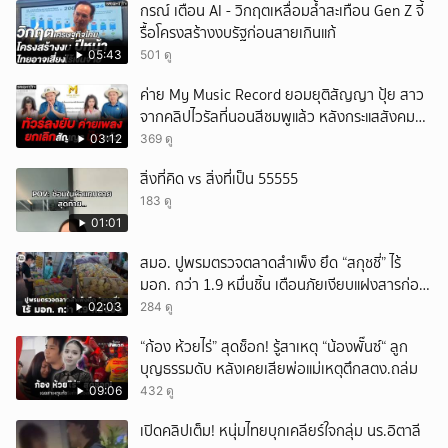
กรณ์ เตือน AI - วิกฤตเหลื่อมล้ำสะเทือน Gen Z จี้
รื้อโครงสร้างงบรัฐก่อนสายเกินแก้
05:43
501 ดู
ค่าย My Music Record ยอมยุติสัญญา ปุ้ย สาว
จากคลิปไวรัลที่นอนสีชมพูแล้ว หลังกระแสสังคม
และคนในวงการวิจารณ์เรื่องความเหมาะสม
03:12
369 ดู
สิ่งที่คิด vs สิ่งที่เป็น 55555
183 ดู
01:01
สมอ. ปูพรมตรวจตลาดสำเพ็ง ยึด “สกุชชี่” ไร้
มอก. กว่า 1.9 หมื่นชิ้น เตือนภัยเงียบแฝงสารก่อ
มะเร็งและโลหะหนัก
02:03
284 ดู
“ก้อง ห้วยไร่” สุดช็อก! รู้สาเหตุ “น้องพั๊นซ์“ ลูก
บุญธรรมดับ หลังเคยเสียพ่อแม่เหตุตึกสตง.ถล่ม
09:06
432 ดู
เปิดคลิปเต็ม! หนุ่มไทยบุกเคลียร์ใจกลุ่ม นร.อิตาลี