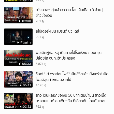
แก๊งคอลฯ ตุ๋นเจ้าอาวาส โอนเงินเกือบ 9 ล้าน |
ข่าวช่องวัน
03:00
201 ดู
สไปเดอร์-แมน แบรนด์ นิว เดย์
201 ดู
ตัวอย่าง
พ่อเด็กผู้ก่อเหตุ เดินทางไปโรงเรียน ก่อนทรุด
ปล่อยโฮ จนท.เข้าประครอง
00:33
6,874 ดู
ช็อก! "เต้ ดราก้อนไฟว์" เสียชีวิตแล้ว ยิ่งเศร้า! เปิด
โพสต์สุดท้ายก่อนจากไป
05:41
4,120 ดู
สาว โดนหลอกขอเงิน 50 บาทเติมน้ำมัน ชาวเน็ต
แห่คอมเมนต์ คนเดียวกัน ที่เดียวกัน โดนกันเยอะ
03:12
762 ดู