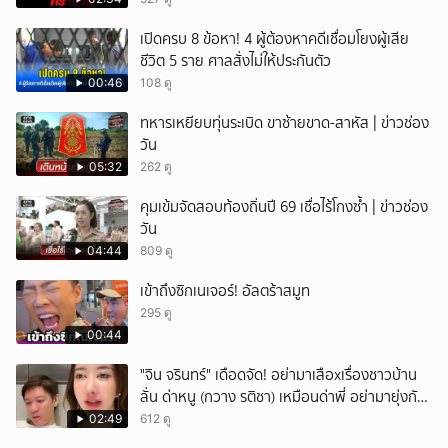
เปิดครบ 8 ข้อหา! 4 ผู้ต้องหาคดีเชื่อมโยงผู้เสีย
ชีวิต 5 ราย ศาลสั่งไม่ให้ประกันตัว
00:46
108 ดู
ทหารเหยียบทุ่นระเบิด ขาซ้ายขาด-สาหัส | ข่าวช่อง
วัน
05:32
262 ดู
คุมเข้มจัดสอบท้องถิ่นปี 69 เชื่อไร้โกงซ้ำ | ข่าวช่อง
วัน
04:44
809 ดู
เข้าถึงซิกเนเจอร์! อัลตร้าสมูท
295 ดู
00:44
ั่"จิน จรินทร์" เดือดจัด! อย่ามาเสือxเรื่องชาวบ้าน
ลั่น ด่าหนู (กวาง รติชา) เหมือนด่าพี่ อย่ามายุ่งกับ
คนของผม จบ!!!
02:49
612 ดู