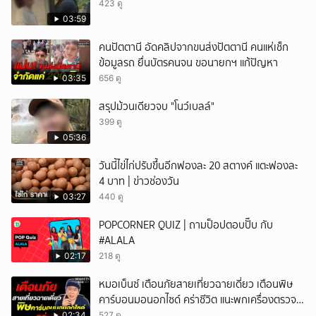
423 ดู
03:59
คนปัตตานี อัดคลิปจากขนส่งปัตตานี คนแห่เช็ก
ข้อมูลรถ ยื่นบัตรคนจน ขอนายกฯ แก้ปัญหา
03:35
656 ดู
สรุปม้วนเดียวจบ "โนว์เบลล์"
399 ดู
05:36
วันนี้ไข่ไก่ปรับขึ้นอีกฟองละ 20 สตางค์ แตะฟองละ
4 บาท | ข่าวช่องวัน
03:27
440 ดู
POPCORNER QUIZ | ถามป็อปตอบปั๊บ กับ
#ALALA
02:17
218 ดู
หมอเบ็นซ์ เตือนภัยสายเที่ยวฉายเดี่ยว เตือนพิษ
คาร์บอนมอนอกไซด์ คร่าชีวิต แนะพกเครื่องตรวจ
วัดติดตัว
02:34
527 ดู