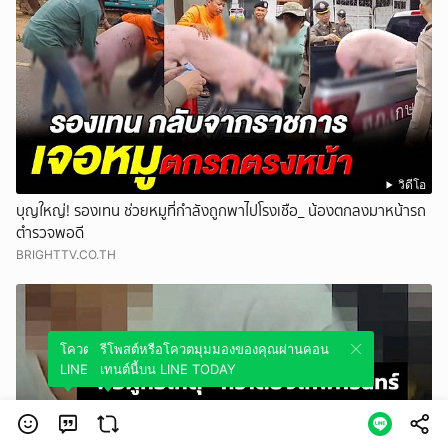
วิดีโอ
บุญใหญ่! รองเทน ช่วยหมูที่กำลังถูกพาไปโรงเชือ_ น้องตกลงมาหน้ารถ
ตำรวจพอดี
BRIGHTTV.CO.TH
โควตมุมมองของคุณผ่านคอนเทนต์นี้บน
รีโพสต์หรือโควตมุมมองของคุณผ่านคอน
LINE TODAY
เทนต์นี้บน LINE TODAY