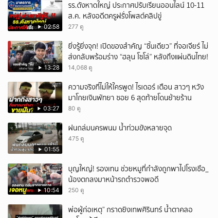
รร.ดังหาดใหญ่ ประกาศปรับเรียนออนไลน์ 10-11
ส.ค. หลังอดีตครูฝรั่งโพสต์คลิปขู่
02:58
277 ดู
ยิ่งรู้ยิ่งจุก! เปิดของสำคัญ “ชิ้นเดียว” ที่จอเจียร์ ไม่
ส่งกลับพร้อมร่าง “ฮลุน โซโล่” หลังถึงแผ่นดินไทย!
13:28
14,068 ดู
ความจริงที่ไม่ให้ใครพูด! ไรเดอร์ เตือน สาวๆ หวัง
มาโกยเงินพัทยา ซอย 6 สุดท้ายโดนย้ายร้าน
03:27
80 ดู
ฝนถล่มนครพนม น้ำท่วมขังหลายจุด
475 ดู
01:55
บุญใหญ่! รองเทน ช่วยหมูที่กำลังถูกพาไปโรงเชือ_
น้องตกลงมาหน้ารถตำรวจพอดี
10:54
250 ดู
พ่อผู้ก่อเหตุ” กราดยิงเทพศิรินทร์ น้ำตาคลอ