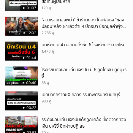
ขอโทษผู้เสียหาย
01:07
120 ดู
“สาวหอบทองพม่า”เข้าร้านทอง โดนฟันธง “ของ
ปลอม”หลังเผาแล้วดำ! 4 ปีต่อมา ช็อกมูลค่าพุ่ง
มหาศาล!
12:02
2,785 ดู
นักเรียน ม.4 กอดกันดิ่งชั้น 6 โรงเรียนดังสายไหม
1,473 ดู
01:44
โรงเรียนดังขอนแก่น แจงปม ม.6 ถูกไถเงิน-ถูกบุxรี่
จี้
00:49
68 ดู
เปิดนาทีกราดยิX กลาง รร.เทพศิรินทร์นนทบุรี
983 ดู
00:22
รร.ดังขอนแก่น แจงปมเด็กถูกแกล้ง ชี้เกิดจากทวง
เงิน บุหรี่จี้ อีกฝ่ายปฏิเสธ
02:52
70 ดู