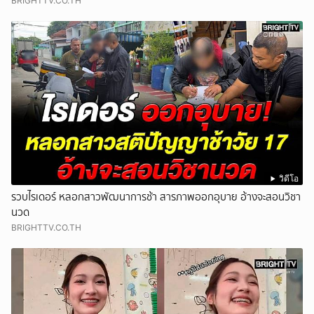
BRIGHTTV.CO.TH
วิดีโอ
รวบไรเดอร์ หลอกสาวพัฒนาการช้า สารภาพออกอุบาย อ้างจะสอนวิชา
นวด
BRIGHTTV.CO.TH