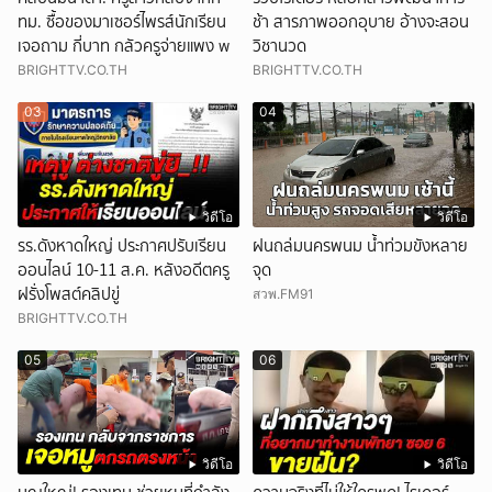
ทม. ซื้อของมาเซอร์ไพรส์นักเรียน
ช้า สารภาพออกอุบาย อ้างจะสอน
เจอถาม กี่บาท กลัวครูจ่ายแพง w
วิชานวด
BRIGHTTV.CO.TH
BRIGHTTV.CO.TH
03
04
วิดีโอ
วิดีโอ
รร.ดังหาดใหญ่ ประกาศปรับเรียน
ฝนถล่มนครพนม น้ำท่วมขังหลาย
ออนไลน์ 10-11 ส.ค. หลังอดีตครู
จุด
ฝรั่งโพสต์คลิปขู่
สวพ.FM91
BRIGHTTV.CO.TH
05
06
วิดีโอ
วิดีโอ