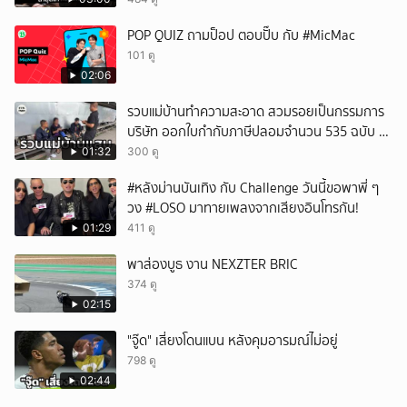
POP QUIZ ถามป็อป ตอบปั๊บ กับ #MicMac
101 ดู
02:06
รวบแม่บ้านทำความสะอาด สวมรอยเป็นกรรมการ
บริษัท ออกใบกำกับภาษีปลอมจำนวน 535 ฉบับ รัฐ
เสียหายกว่า 129 ล้านบาท
01:32
300 ดู
#หลังม่านบันเทิง กับ Challenge วันนี้ขอพาพี่ ๆ
วง #LOSO มาทายเพลงจากเสียงอินโทรกัน!
01:29
411 ดู
พาส่องบูธ งาน NEXZTER BRIC
374 ดู
02:15
"จู๊ด" เสี่ยงโดนแบน หลังคุมอารมณ์ไม่อยู่
798 ดู
02:44