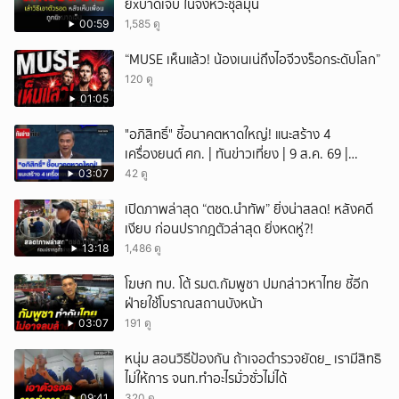
ยิxบาดเจ็บ ในจังหวะชุลมุน
00:59
1,585 ดู
“MUSE เห็นแล้ว! น้องเนเน่ถึงไอจีวงร็อกระดับโลก”
120 ดู
01:05
"อภิสิทธิ์" ชี้อนาคตหาดใหญ่! แนะสร้าง 4
เครื่องยนต์ ศก. | ทันข่าวเที่ยง | 9 ส.ค. 69 |
NationTV22
03:07
42 ดู
เปิดภาพล่าสุด “ตชด.นำทัพ” ยิ่งน่าสลด! หลังคดี
เงียบ ก่อนปรากฎตัวล่าสุด ยิ่งหดหู่?!
13:18
1,486 ดู
โฆษก ทบ. โต้ รมต.กัมพูชา ปมกล่าวหาไทย ชี้อีก
ฝ่ายใช้โบราณสถานบังหน้า
03:07
191 ดู
หนุ่ม สอนวิธีป้องกัน ถ้าเจอตำรวจยัดย_ เรามีสิทธิ
ไม่ให้การ จนท.ทำอะไรมั่วซั่วไม่ได้
09:41
320 ดู