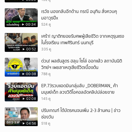
เรวัช มองกลับอีกด้าน กรณี อนุทิน สั่งควบคุ
มอาวุธปืx
00:34
524 ดู
เศร้า! ญาติทยอยรับศพผู้เสียชีวิต จากเหตุรุนแรง
ในโรงเรียน เทพศิรินทร์ นนทบุรี
00:52
335 ดู
ด่วน! ผลชันสูตร ฮลุน โซโล่ ออกแล้ว สถาบันนิติ
วิทย์ฯ เผยสาเหตุเสียชีวิตเบื้องต้น
00:38
788 ดู
EP.73รวบแอดมินกลุ่มลับ _DOBERMAN_ ค้า
มนุษย์เด็ก ลวงวิดีโอคอลอัดคลิปปล่อยขาย
02:08
145 ดู
ปรับเกณฑ์ ได้บัตรคนจนเพิ่ม 2-3 ล้านคน | ข่าว
ช่องวัน
04:56
518 ดู