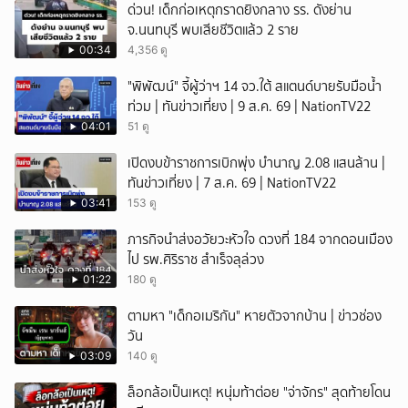
ด่วน! เด็กก่อเหตุกราดยิงกลาง รร. ดังย่าน
ยกเลิก
จ.นนทบุรี พบเสียชีวิตแล้ว 2 ราย
00:34
4,356 ดู
"พิพัฒน์" จี้ผู้ว่าฯ 14 จว.ใต้ สแตนด์บายรับมือน้ำ
ท่วม | ทันข่าวเที่ยง | 9 ส.ค. 69 | NationTV22
04:01
51 ดู
เปิดงบข้าราชการเบิกพุ่ง บำนาญ 2.08 แสนล้าน |
ทันข่าวเที่ยง | 7 ส.ค. 69 | NationTV22
03:41
153 ดู
ภารกิจนำส่งอวัยวะหัวใจ ดวงที่ 184 จากดอนเมือง
ไป รพ.ศิริราช สำเร็จลุล่วง
01:22
180 ดู
ตามหา "เด็กอเมริกัน" หายตัวจากบ้าน | ข่าวช่อง
วัน
03:09
140 ดู
ล็อกล้อเป็นเหตุ! หนุ่มท้าต่อย "จ่าจักร" สุดท้ายโดน