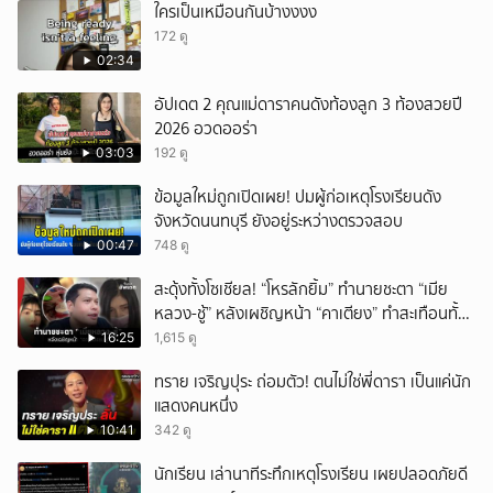
ใครเป็นเหมือนกันบ้างงงง
172 ดู
02:34
อัปเดต 2 คุณแม่ดาราคนดังท้องลูก 3 ท้องสวยปี
2026 อวดออร่า
03:03
192 ดู
ข้อมูลใหม่ถูกเปิดเผย! ปมผู้ก่อเหตุโรงเรียนดัง
จังหวัดนนทบุรี ยังอยู่ระหว่างตรวจสอบ
00:47
748 ดู
สะดุ้งทั้งโซเชียล! “โหรลักยิ้ม” ทำนายชะตา “เมีย
หลวง-ชู้” หลังเผชิญหน้า “คาเตียง” ทำสะเทือนทั้ง
ประเทศ
16:25
1,615 ดู
ทราย เจริญปุระ ถ่อมตัว! ตนไม่ใช่พี่ดารา เป็นแค่นัก
แสดงคนหนึ่ง
10:41
342 ดู
นักเรียน เล่านาทีระทึกเหตุโรงเรียน เผยปลอดภัยดี