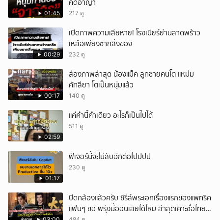
คดีอาญา
01:45
217 ดู
เปิดภาพความเสียหาย! โรงเบียร์ย่านลาดพร้าว
เหลือเพียงซากสิ่งของ
00:29
232 ดู
ส่องภาพล่าสุด น้องแม็ค ลูกชายคนโต แหม่ม
คัทลียา โตเป็นหนุ่มแล้ว
00:17
140 ดู
แค่คำนี้คำเดียว อะไรก็เป็นไปได้
511 ดู
02:59
ฟีเจอร์นี้จะไม่ลับอีกต่อไปปปป
230 ดู
01:17
ปิดกล้องแล้วครับ ซีรีส์พระเอกเรื่องแรกของแพทริค
แฟนๆ ขอ พรุ่งนี้ออนเลยได้ไหม ล่าสุดเคาะชื่อไทย
แล้ว
03:00
484 ดู