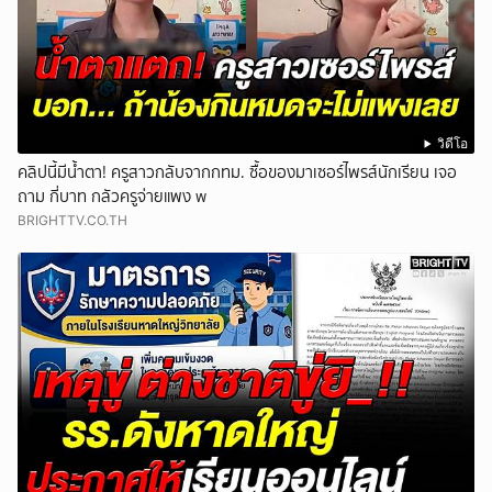
วิดีโอ
คลิปนี้มีน้ำตา! ครูสาวกลับจากกทม. ซื้อของมาเซอร์ไพรส์นักเรียน เจอ
ถาม กี่บาท กลัวครูจ่ายแพง w
BRIGHTTV.CO.TH