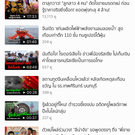
ตาลุกวาว! "ลูกสาว 4 คน" ตัดใจขายมรดกแม่ ก่อน
รู้ราคาจริงยิ่งช็อก! ยอดพุ่งทะลุ 4 ล้าน!
17:33
13,113 ดู
จีนเปิด ‘แท่นผลิตไฟฟ้าพลังงานลมลอยน้ำ’ สูง
เกือบเท่าตึก 110 ชั้น ทนซูเปอร์ไต้ฝุ่น
01:40
206 ดู
นับถือใจ! ไรเดอร์เสียใจ ข่าวพี่น้องรัสเซีย ไม่เก็บเงิน
ค่าโดยสารคนรัสเซียเป็นการขอโทษ
02:48
637 ดู
สถานทูตจีนเคลื่อนไหวแล้ว! หลังเกิดเหตุสะเทือน
ขวัญ ใน รร.เทพศิรินทร์ นนทบุรี
00:28
399 ดู
รู้แล้วอยู่ที่ไหน! ตำรวจชี้แจงปม อดีตครูโพสต์ภาพ
ปืxในไลน์กลุ่ม
00:37
227 ดู
ตัวแม่โผล่ร่วมวง! “ลีน่าจัง” ขอพูดตรงๆ ถึง “พี่ชาย